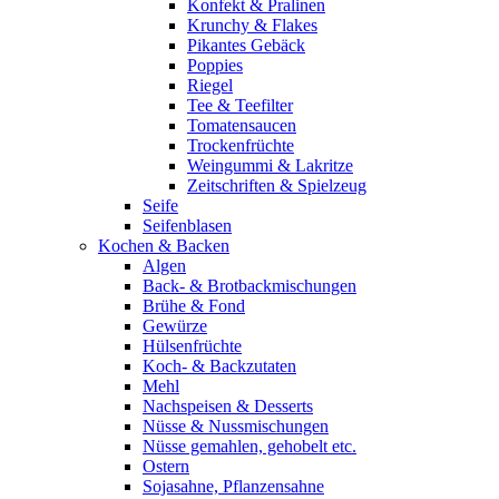
Konfekt & Pralinen
Krunchy & Flakes
Pikantes Gebäck
Poppies
Riegel
Tee & Teefilter
Tomatensaucen
Trockenfrüchte
Weingummi & Lakritze
Zeitschriften & Spielzeug
Seife
Seifenblasen
Kochen & Backen
Algen
Back- & Brotbackmischungen
Brühe & Fond
Gewürze
Hülsenfrüchte
Koch- & Backzutaten
Mehl
Nachspeisen & Desserts
Nüsse & Nussmischungen
Nüsse gemahlen, gehobelt etc.
Ostern
Sojasahne, Pflanzensahne