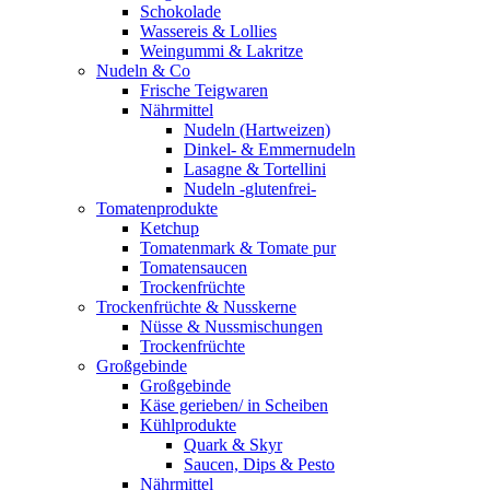
Schokolade
Wassereis & Lollies
Weingummi & Lakritze
Nudeln & Co
Frische Teigwaren
Nährmittel
Nudeln (Hartweizen)
Dinkel- & Emmernudeln
Lasagne & Tortellini
Nudeln -glutenfrei-
Tomatenprodukte
Ketchup
Tomatenmark & Tomate pur
Tomatensaucen
Trockenfrüchte
Trockenfrüchte & Nusskerne
Nüsse & Nussmischungen
Trockenfrüchte
Großgebinde
Großgebinde
Käse gerieben/ in Scheiben
Kühlprodukte
Quark & Skyr
Saucen, Dips & Pesto
Nährmittel