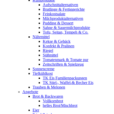
Kühlprodukte
Aufschnittalternativen
Bratlinge & Fertiggerichte
Feinkostsalate
Milchproduktalternativen
Pudding & Dessert
Sahne & Sauermilchprodukte
Tofu, Seitan, Tempeh & Co.
Nährmittel
Kekse & Gebäck
Konfekt & Pralinen
Riegel
Süßmittel
Tomatenmark & Tomate pur
Zeitschriften & Spielzeug
Sonnencreme
Tiefkühlkost
TK Eis Familienpackungen
TK Stiel-, Waffel-& Becher Eis
Trauben & Melonen
Angebote
Brot & Backwaren
Vollkornbrot
helles Brot/Mischbrot
Eier