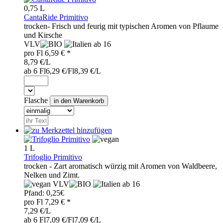
0,75 L
CantaRide Primitivo
trocken- Frisch und feurig mit typischen Aromen von Pflaume
und Kirsche
VLV
ab 16
pro
Fl
6,59
€ *
8,79 €/L
ab 6 Fl
6,29 €/Fl
8,39 €/L
Flasche
1 L
Trifoglio Primitivo
trocken - Zart aromatisch würzig mit Aromen von Waldbeere,
Nelken und Zimt.
VLV
ab 16
Pfand:
0,25€
pro
Fl
7,29
€ *
7,29 €/L
ab 6 Fl
7,09 €/Fl
7,09 €/L