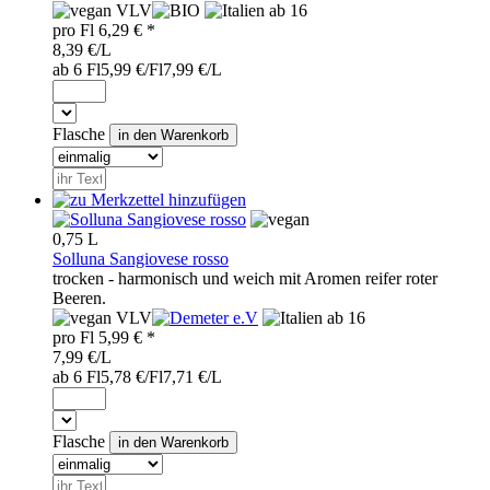
VLV
ab 16
pro
Fl
6,29
€ *
8,39 €/L
ab 6 Fl
5,99 €/Fl
7,99 €/L
Flasche
0,75 L
Solluna Sangiovese rosso
trocken - harmonisch und weich mit Aromen reifer roter
Beeren.
VLV
ab 16
pro
Fl
5,99
€ *
7,99 €/L
ab 6 Fl
5,78 €/Fl
7,71 €/L
Flasche