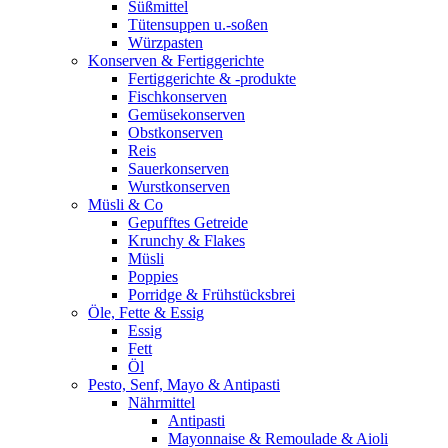
Süßmittel
Tütensuppen u.-soßen
Würzpasten
Konserven & Fertiggerichte
Fertiggerichte & -produkte
Fischkonserven
Gemüsekonserven
Obstkonserven
Reis
Sauerkonserven
Wurstkonserven
Müsli & Co
Gepufftes Getreide
Krunchy & Flakes
Müsli
Poppies
Porridge & Frühstücksbrei
Öle, Fette & Essig
Essig
Fett
Öl
Pesto, Senf, Mayo & Antipasti
Nährmittel
Antipasti
Mayonnaise & Remoulade & Aioli