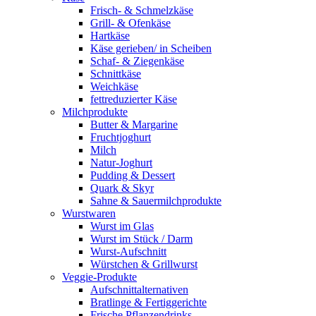
Frisch- & Schmelzkäse
Grill- & Ofenkäse
Hartkäse
Käse gerieben/ in Scheiben
Schaf- & Ziegenkäse
Schnittkäse
Weichkäse
fettreduzierter Käse
Milchprodukte
Butter & Margarine
Fruchtjoghurt
Milch
Natur-Joghurt
Pudding & Dessert
Quark & Skyr
Sahne & Sauermilchprodukte
Wurstwaren
Wurst im Glas
Wurst im Stück / Darm
Wurst-Aufschnitt
Würstchen & Grillwurst
Veggie-Produkte
Aufschnittalternativen
Bratlinge & Fertiggerichte
Frische Pflanzendrinks