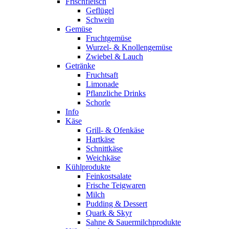
Frischfleisch
Geflügel
Schwein
Gemüse
Fruchtgemüse
Wurzel- & Knollengemüse
Zwiebel & Lauch
Getränke
Fruchtsaft
Limonade
Pflanzliche Drinks
Schorle
Info
Käse
Grill- & Ofenkäse
Hartkäse
Schnittkäse
Weichkäse
Kühlprodukte
Feinkostsalate
Frische Teigwaren
Milch
Pudding & Dessert
Quark & Skyr
Sahne & Sauermilchprodukte