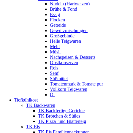
Nudeln (Hartweizen)
Brühe & Fond
Essig
Flocken
Getreide
Gewürzmischungen
Großgebinde
Helle Teigwaren
Mehl
Müsli
Nachspeisen & Desserts
Obstkonserven
Reis
Senf
Süßmittel
Tomatenmark & Tomate pur
Vollkorn Teigwaren
Öl
Tiefkühlkost
TK Backwaren
TK Backfertige Gerichte
TK Brötchen & Süßes
TK Pizza- und Blätterteig
TK Eis
TK Eis Familienpackungen