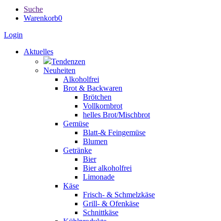
Suche
Warenkorb
0
Login
Aktuelles
Tendenzen
Neuheiten
Alkoholfrei
Brot & Backwaren
Brötchen
Vollkornbrot
helles Brot/Mischbrot
Gemüse
Blatt-& Feingemüse
Blumen
Getränke
Bier
Bier alkoholfrei
Limonade
Käse
Frisch- & Schmelzkäse
Grill- & Ofenkäse
Schnittkäse