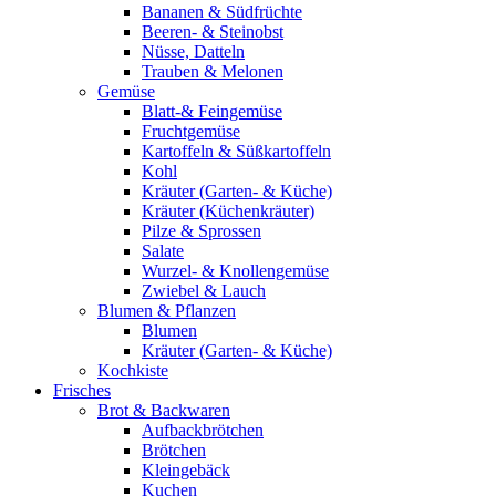
Bananen & Südfrüchte
Beeren- & Steinobst
Nüsse, Datteln
Trauben & Melonen
Gemüse
Blatt-& Feingemüse
Fruchtgemüse
Kartoffeln & Süßkartoffeln
Kohl
Kräuter (Garten- & Küche)
Kräuter (Küchenkräuter)
Pilze & Sprossen
Salate
Wurzel- & Knollengemüse
Zwiebel & Lauch
Blumen & Pflanzen
Blumen
Kräuter (Garten- & Küche)
Kochkiste
Frisches
Brot & Backwaren
Aufbackbrötchen
Brötchen
Kleingebäck
Kuchen