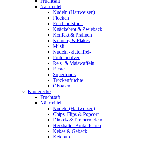
Fruchtsaft
Nährmittel
Nudeln (Hartweizen)
Flocken
Fruchtaufstrich
Knäckebrot & Zwieback
Konfekt & Pralinen
Krunchy & Flakes
Müsli
Nudeln -glutenfrei-
Proteinpulver
Reis- & Maiswaffeln
Riegel
Superfoods
Trockenfrüchte
Ölsaaten
Kinderecke
Fruchtsaft
Nährmittel
Nudeln (Hartweizen)
Chips, Flips & Popcorn
Dinkel- & Emmernudeln
Herzhafter Brotaufstrich
Kekse & Gebäck
Ketchup