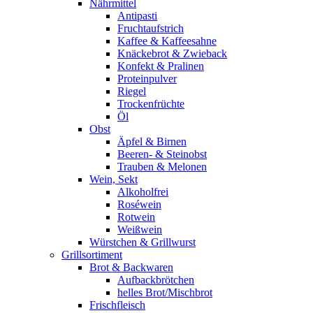
Nährmittel
Antipasti
Fruchtaufstrich
Kaffee & Kaffeesahne
Knäckebrot & Zwieback
Konfekt & Pralinen
Proteinpulver
Riegel
Trockenfrüchte
Öl
Obst
Äpfel & Birnen
Beeren- & Steinobst
Trauben & Melonen
Wein, Sekt
Alkoholfrei
Roséwein
Rotwein
Weißwein
Würstchen & Grillwurst
Grillsortiment
Brot & Backwaren
Aufbackbrötchen
helles Brot/Mischbrot
Frischfleisch