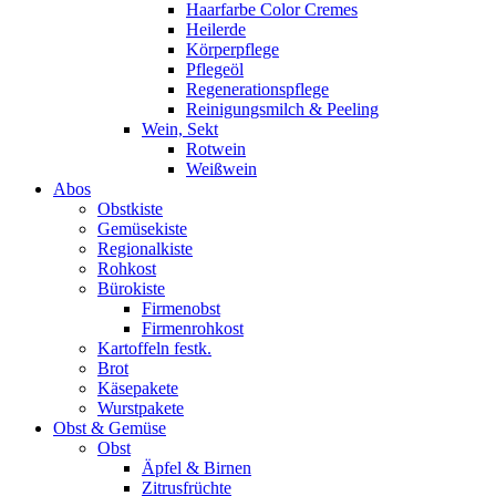
Haarfarbe Color Cremes
Heilerde
Körperpflege
Pflegeöl
Regenerationspflege
Reinigungsmilch & Peeling
Wein, Sekt
Rotwein
Weißwein
Abos
Obstkiste
Gemüsekiste
Regionalkiste
Rohkost
Bürokiste
Firmenobst
Firmenrohkost
Kartoffeln festk.
Brot
Käsepakete
Wurstpakete
Obst & Gemüse
Obst
Äpfel & Birnen
Zitrusfrüchte