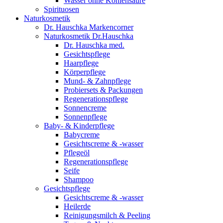
Wasser ohne Kohlensäure
Spirituosen
Naturkosmetik
Dr. Hauschka Markencorner
Naturkosmetik Dr.Hauschka
Dr. Hauschka med.
Gesichtspflege
Haarpflege
Körperpflege
Mund- & Zahnpflege
Probiersets & Packungen
Regenerationspflege
Sonnencreme
Sonnenpflege
Baby- & Kinderpflege
Babycreme
Gesichtscreme & -wasser
Pflegeöl
Regenerationspflege
Seife
Shampoo
Gesichtspflege
Gesichtscreme & -wasser
Heilerde
Reinigungsmilch & Peeling