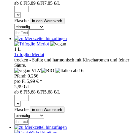
ab 6 Fl
5,89 €/Fl
7,85 €/L
Flasche
1 L
Trifoglio Merlot
trocken - Saftig und harmonisch mit Kirscharomen und feiner
Säure.
VLV
ab 16
Pfand:
0,25€
pro
Fl
5,99
€ *
5,99 €/L
ab 6 Fl
5,68 €/Fl
5,68 €/L
Flasche