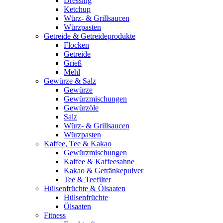
Dressing
Ketchup
Würz- & Grillsaucen
Würzpasten
Getreide & Getreideprodukte
Flocken
Getreide
Grieß
Mehl
Gewürze & Salz
Gewürze
Gewürzmischungen
Gewürzöle
Salz
Würz- & Grillsaucen
Würzpasten
Kaffee, Tee & Kakao
Gewürzmischungen
Kaffee & Kaffeesahne
Kakao & Getränkepulver
Tee & Teefilter
Hülsenfrüchte & Ölsaaten
Hülsenfrüchte
Ölsaaten
Fitness