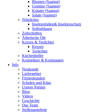
Blumen (Saatgut)
Gemüse (Saatgut)
Kräuter (Saatgut)
Salate (Saatgut)
Nützliches
Insektenfallen& Insektenschutz
Seifenblasen
Zeitschriften
Ätherische Öle
Kerzen & Teelichter
Kerzen
Teelichter
Küchenhelfer
Keimgläser & Keimsaaten
Info
Neukunde
Liefergebiet
Firmenkunden
Schulen und Kitas
Unsere Partner
Blog
Videos
Geschichte
Das Team
Stellenangebote