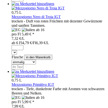
0,75 L
Mezzogiorno Nero di Troia IGT
trocken - Duft von roten Früchten mit dezenter Gewürznote
und sanften Tanninen.
ab 16
pro
Fl
5,49
€ *
7,32 €/L
ab 6 Fl
4,79 €/Fl
6,39 €/L
Flasche
0,75 L
Mezzogiorno Primitivo IGT
trocken - Tiefe, dunkelrote Farbe mit Aromen von schwarzen
Beeren und Nelken.
ab 16
pro
Fl
5,99
€ *
7,99 €/L