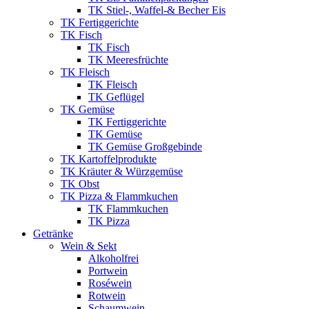
TK Stiel-, Waffel-& Becher Eis
TK Fertiggerichte
TK Fisch
TK Fisch
TK Meeresfrüchte
TK Fleisch
TK Fleisch
TK Geflügel
TK Gemüse
TK Fertiggerichte
TK Gemüse
TK Gemüse Großgebinde
TK Kartoffelprodukte
TK Kräuter & Würzgemüse
TK Obst
TK Pizza & Flammkuchen
TK Flammkuchen
TK Pizza
Getränke
Wein & Sekt
Alkoholfrei
Portwein
Roséwein
Rotwein
Schaumwein