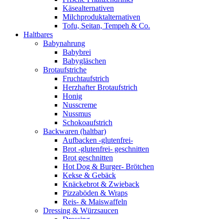
Käsealternativen
Milchproduktalternativen
Tofu, Seitan, Tempeh & Co.
Haltbares
Babynahrung
Babybrei
Babygläschen
Brotaufstriche
Fruchtaufstrich
Herzhafter Brotaufstrich
Honig
Nusscreme
Nussmus
Schokoaufstrich
Backwaren (haltbar)
Aufbacken -glutenfrei-
Brot -glutenfrei- geschnitten
Brot geschnitten
Hot Dog & Burger- Brötchen
Kekse & Gebäck
Knäckebrot & Zwieback
Pizzaböden & Wraps
Reis- & Maiswaffeln
Dressing & Würzsaucen