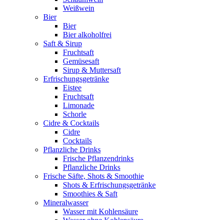
Weißwein
Bier
Bier
Bier alkoholfrei
Saft & Sirup
Fruchtsaft
Gemüsesaft
Sirup & Muttersaft
Erfrischungsgetränke
Eistee
Fruchtsaft
Limonade
Schorle
Cidre & Cocktails
Cidre
Cocktails
Pflanzliche Drinks
Frische Pflanzendrinks
Pflanzliche Drinks
Frische Säfte, Shots & Smoothie
Shots & Erfrischungsgetränke
Smoothies & Saft
Mineralwasser
Wasser mit Kohlensäure