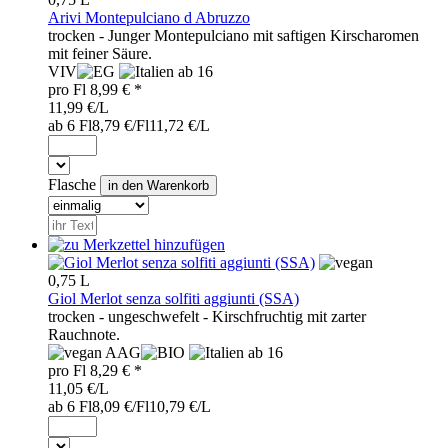
Arivi Montepulciano d Abruzzo
trocken - Junger Montepulciano mit saftigen Kirscharomen
mit feiner Säure.
VIV
ab 16
pro
Fl
8,99
€ *
11,99 €/L
ab 6 Fl
8,79 €/Fl
11,72 €/L
Flasche
0,75 L
Giol Merlot senza solfiti aggiunti (SSA)
trocken - ungeschwefelt - Kirschfruchtig mit zarter
Rauchnote.
AAG
ab 16
pro
Fl
8,29
€ *
11,05 €/L
ab 6 Fl
8,09 €/Fl
10,79 €/L