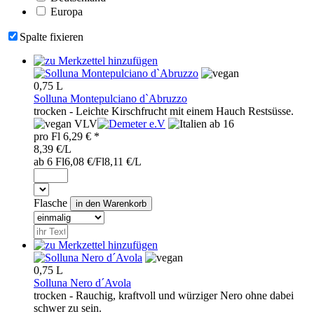
Europa
Spalte fixieren
0,75 L
Solluna Montepulciano d`Abruzzo
trocken - Leichte Kirschfrucht mit einem Hauch Restsüsse.
VLV
ab 16
pro
Fl
6,29
€ *
8,39 €/L
ab 6 Fl
6,08 €/Fl
8,11 €/L
Flasche
0,75 L
Solluna Nero d´Avola
trocken - Rauchig, kraftvoll und würziger Nero ohne dabei
schwer zu sein.