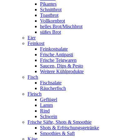
Pikantes
Schnittbrot
Toastbrot
Vollkornbrot
helles Brot/Mischbrot
süßes Brot
Eier
Feinkost
Feinkostsalate
Frische Antipasti
Frische Teigwaren
Saucen, Dips & Pesto
Weitere Kühlprodukte
Fisch
Fischsalate
Räucherfisch
Fleisch
Geflügel
Lamm
Rind
Schwein
Frische Säfte, Shots & Smoothie
Shots & Erfrischungsgetränke
Smoothies & Saft
Käse