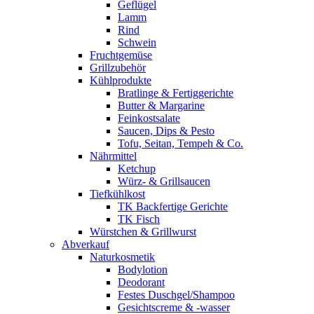
Geflügel
Lamm
Rind
Schwein
Fruchtgemüse
Grillzubehör
Kühlprodukte
Bratlinge & Fertiggerichte
Butter & Margarine
Feinkostsalate
Saucen, Dips & Pesto
Tofu, Seitan, Tempeh & Co.
Nährmittel
Ketchup
Würz- & Grillsaucen
Tiefkühlkost
TK Backfertige Gerichte
TK Fisch
Würstchen & Grillwurst
Abverkauf
Naturkosmetik
Bodylotion
Deodorant
Festes Duschgel/Shampoo
Gesichtscreme & -wasser