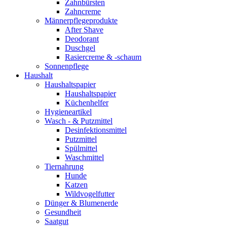
Zahnbürsten
Zahncreme
Männerpflegeprodukte
After Shave
Deodorant
Duschgel
Rasiercreme & -schaum
Sonnenpflege
Haushalt
Haushaltspapier
Haushaltspapier
Küchenhelfer
Hygieneartikel
Wasch - & Putzmittel
Desinfektionsmittel
Putzmittel
Spülmittel
Waschmittel
Tiernahrung
Hunde
Katzen
Wildvogelfutter
Dünger & Blumenerde
Gesundheit
Saatgut