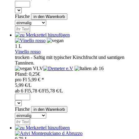
Flasche
1 L
Vinello rosso
trocken - Saftig mit typischer Kirschfrucht und samtigen
Tanninen.
VLV
ab 16
Pfand:
0,25€
pro
Fl
5,99
€ *
5,99 €/L
ab 6 Fl
5,78 €/Fl
5,78 €/L
Flasche
0,75 L