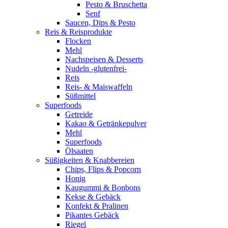
Pesto & Bruschetta
Senf
Saucen, Dips & Pesto
Reis & Reisprodukte
Flocken
Mehl
Nachspeisen & Desserts
Nudeln -glutenfrei-
Reis
Reis- & Maiswaffeln
Süßmittel
Superfoods
Getreide
Kakao & Getränkepulver
Mehl
Superfoods
Ölsaaten
Süßigkeiten & Knabbereien
Chips, Flips & Popcorn
Honig
Kaugummi & Bonbons
Kekse & Gebäck
Konfekt & Pralinen
Pikantes Gebäck
Riegel