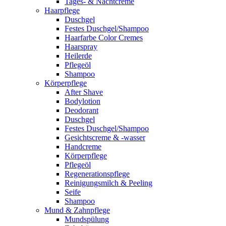
Tages- & Nachtcreme
Haarpflege
Duschgel
Festes Duschgel/Shampoo
Haarfarbe Color Cremes
Haarspray
Heilerde
Pflegeöl
Shampoo
Körperpflege
After Shave
Bodylotion
Deodorant
Duschgel
Festes Duschgel/Shampoo
Gesichtscreme & -wasser
Handcreme
Körperpflege
Pflegeöl
Regenerationspflege
Reinigungsmilch & Peeling
Seife
Shampoo
Mund & Zahnpflege
Mundspülung