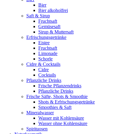
Bier
Bier alkoholfrei
Saft & Sirup
Fruchtsaft
Gemüsesaft
Sirup & Muttersaft
Erfrischungsgetränke
Eistee
Fruchtsaft
Limonade
Schorle
Cidre & Cocktails
Cidre
Cocktails
Pflanzliche Drinks
Frische Pflanzendrinks
Pflanzliche Drinks
Frische Säfte, Shots & Smoothie
Shots & Erfrischungsgetränke
Smoothies & Saft
Mineralwasser
Wasser mit Kohlensäure
Wasser ohne Kohlensäure
Spirituosen