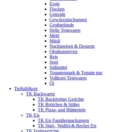
Essig
Flocken
Getreide
Gewürzmischungen
Großgebinde
Helle Teigwaren
Mehl
Müsli
Nachspeisen & Desserts
Obstkonserven
Reis
Senf
Süßmittel
Tomatenmark & Tomate pur
Vollkorn Teigwaren
Öl
Tiefkühlkost
TK Backwaren
TK Backfertige Gerichte
TK Brötchen & Süßes
TK Pizza- und Blätterteig
TK Eis
TK Eis Familienpackungen
TK Stiel-, Waffel-& Becher Eis
TK Fertiggerichte