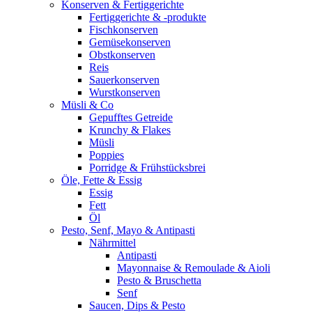
Konserven & Fertiggerichte
Fertiggerichte & -produkte
Fischkonserven
Gemüsekonserven
Obstkonserven
Reis
Sauerkonserven
Wurstkonserven
Müsli & Co
Gepufftes Getreide
Krunchy & Flakes
Müsli
Poppies
Porridge & Frühstücksbrei
Öle, Fette & Essig
Essig
Fett
Öl
Pesto, Senf, Mayo & Antipasti
Nährmittel
Antipasti
Mayonnaise & Remoulade & Aioli
Pesto & Bruschetta
Senf
Saucen, Dips & Pesto