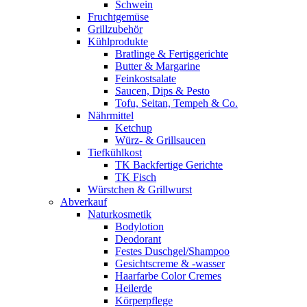
Schwein
Fruchtgemüse
Grillzubehör
Kühlprodukte
Bratlinge & Fertiggerichte
Butter & Margarine
Feinkostsalate
Saucen, Dips & Pesto
Tofu, Seitan, Tempeh & Co.
Nährmittel
Ketchup
Würz- & Grillsaucen
Tiefkühlkost
TK Backfertige Gerichte
TK Fisch
Würstchen & Grillwurst
Abverkauf
Naturkosmetik
Bodylotion
Deodorant
Festes Duschgel/Shampoo
Gesichtscreme & -wasser
Haarfarbe Color Cremes
Heilerde
Körperpflege