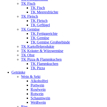
TK Fisch
TK Fisch
TK Meeresfrüchte
TK Fleisch
TK Fleisch
TK Geflügel
TK Gemüse
TK Fertiggerichte
TK Gemüse
TK Gemüse Großgebinde
TK Kartoffelprodukte
TK Kräuter & Würzgemüse
TK Obst
TK Pizza & Flammkuchen
TK Flammkuchen
TK Pizza
Getränke
Wein & Sekt
Alkoholfrei
Portwein
Roséwein
Rotwein
Schaumwein
Weißwein
Bier