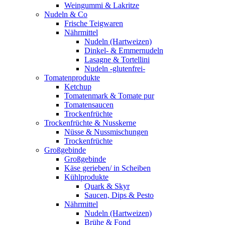
Weingummi & Lakritze
Nudeln & Co
Frische Teigwaren
Nährmittel
Nudeln (Hartweizen)
Dinkel- & Emmernudeln
Lasagne & Tortellini
Nudeln -glutenfrei-
Tomatenprodukte
Ketchup
Tomatenmark & Tomate pur
Tomatensaucen
Trockenfrüchte
Trockenfrüchte & Nusskerne
Nüsse & Nussmischungen
Trockenfrüchte
Großgebinde
Großgebinde
Käse gerieben/ in Scheiben
Kühlprodukte
Quark & Skyr
Saucen, Dips & Pesto
Nährmittel
Nudeln (Hartweizen)
Brühe & Fond