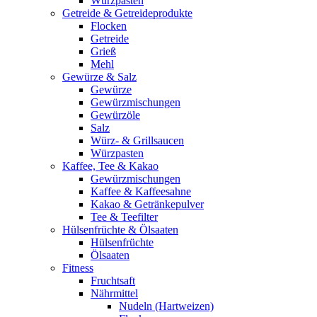
Würzpasten
Getreide & Getreideprodukte
Flocken
Getreide
Grieß
Mehl
Gewürze & Salz
Gewürze
Gewürzmischungen
Gewürzöle
Salz
Würz- & Grillsaucen
Würzpasten
Kaffee, Tee & Kakao
Gewürzmischungen
Kaffee & Kaffeesahne
Kakao & Getränkepulver
Tee & Teefilter
Hülsenfrüchte & Ölsaaten
Hülsenfrüchte
Ölsaaten
Fitness
Fruchtsaft
Nährmittel
Nudeln (Hartweizen)