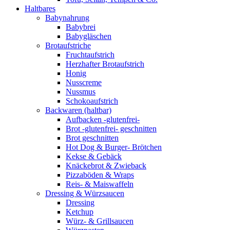
Haltbares
Babynahrung
Babybrei
Babygläschen
Brotaufstriche
Fruchtaufstrich
Herzhafter Brotaufstrich
Honig
Nusscreme
Nussmus
Schokoaufstrich
Backwaren (haltbar)
Aufbacken -glutenfrei-
Brot -glutenfrei- geschnitten
Brot geschnitten
Hot Dog & Burger- Brötchen
Kekse & Gebäck
Knäckebrot & Zwieback
Pizzaböden & Wraps
Reis- & Maiswaffeln
Dressing & Würzsaucen
Dressing
Ketchup
Würz- & Grillsaucen