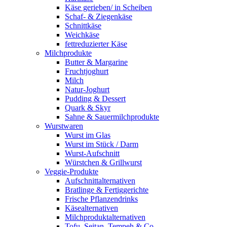
Käse gerieben/ in Scheiben
Schaf- & Ziegenkäse
Schnittkäse
Weichkäse
fettreduzierter Käse
Milchprodukte
Butter & Margarine
Fruchtjoghurt
Milch
Natur-Joghurt
Pudding & Dessert
Quark & Skyr
Sahne & Sauermilchprodukte
Wurstwaren
Wurst im Glas
Wurst im Stück / Darm
Wurst-Aufschnitt
Würstchen & Grillwurst
Veggie-Produkte
Aufschnittalternativen
Bratlinge & Fertiggerichte
Frische Pflanzendrinks
Käsealternativen
Milchproduktalternativen
Tofu, Seitan, Tempeh & Co.