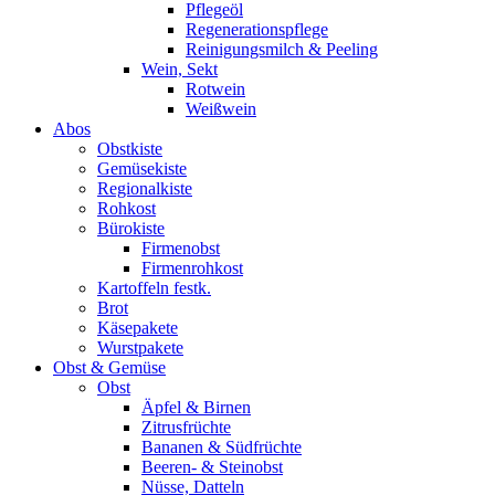
Pflegeöl
Regenerationspflege
Reinigungsmilch & Peeling
Wein, Sekt
Rotwein
Weißwein
Abos
Obstkiste
Gemüsekiste
Regionalkiste
Rohkost
Bürokiste
Firmenobst
Firmenrohkost
Kartoffeln festk.
Brot
Käsepakete
Wurstpakete
Obst & Gemüse
Obst
Äpfel & Birnen
Zitrusfrüchte
Bananen & Südfrüchte
Beeren- & Steinobst
Nüsse, Datteln