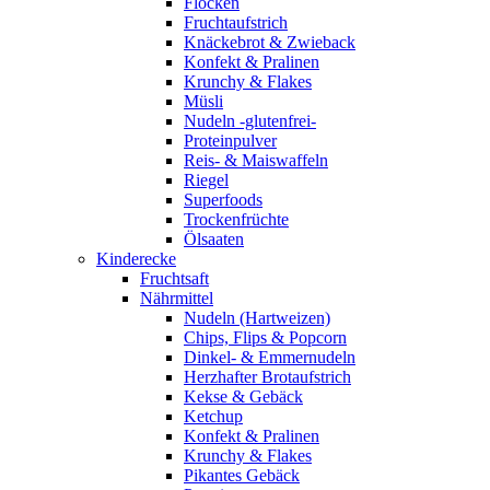
Flocken
Fruchtaufstrich
Knäckebrot & Zwieback
Konfekt & Pralinen
Krunchy & Flakes
Müsli
Nudeln -glutenfrei-
Proteinpulver
Reis- & Maiswaffeln
Riegel
Superfoods
Trockenfrüchte
Ölsaaten
Kinderecke
Fruchtsaft
Nährmittel
Nudeln (Hartweizen)
Chips, Flips & Popcorn
Dinkel- & Emmernudeln
Herzhafter Brotaufstrich
Kekse & Gebäck
Ketchup
Konfekt & Pralinen
Krunchy & Flakes
Pikantes Gebäck