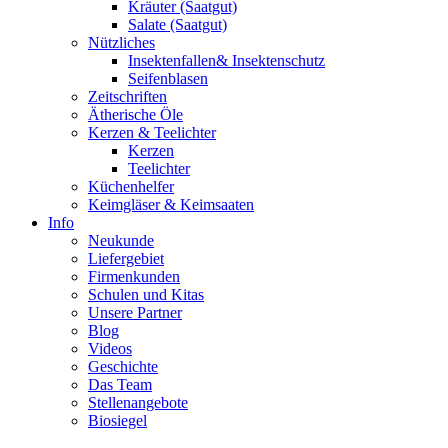
Kräuter (Saatgut)
Salate (Saatgut)
Nützliches
Insektenfallen& Insektenschutz
Seifenblasen
Zeitschriften
Ätherische Öle
Kerzen & Teelichter
Kerzen
Teelichter
Küchenhelfer
Keimgläser & Keimsaaten
Info
Neukunde
Liefergebiet
Firmenkunden
Schulen und Kitas
Unsere Partner
Blog
Videos
Geschichte
Das Team
Stellenangebote
Biosiegel