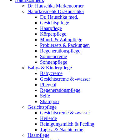
Naturkosmetik
Dr. Hauschka Markencorner
Naturkosmetik Dr.Hauschka
Dr. Hauschka med.
Gesichtspflege
Haarpflege
Körperpflege
Mund- & Zahnpflege
Probiersets & Packungen
Regenerationspflege
Sonnencreme
Sonnenpflege
Baby- & Kinderpflege
Babycreme
Gesichtscreme & -wasser
Pflegeöl
Regenerationspflege
Seife
Shampoo
Gesichtspflege
Gesichtscreme & -wasser
Heilerde
Reinigungsmilch & Peeling
Tages- & Nachtcreme
Haarpflege