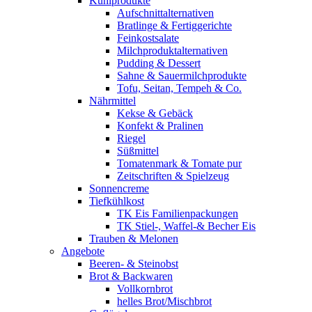
Kühlprodukte
Aufschnittalternativen
Bratlinge & Fertiggerichte
Feinkostsalate
Milchproduktalternativen
Pudding & Dessert
Sahne & Sauermilchprodukte
Tofu, Seitan, Tempeh & Co.
Nährmittel
Kekse & Gebäck
Konfekt & Pralinen
Riegel
Süßmittel
Tomatenmark & Tomate pur
Zeitschriften & Spielzeug
Sonnencreme
Tiefkühlkost
TK Eis Familienpackungen
TK Stiel-, Waffel-& Becher Eis
Trauben & Melonen
Angebote
Beeren- & Steinobst
Brot & Backwaren
Vollkornbrot
helles Brot/Mischbrot