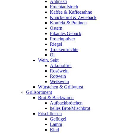
Antipasti
Fruchtaufstrich
Kaffee & Kaffeesahne
Knäckebrot & Zwieback
Konfekt & Pralinen
Ostern
Pikantes Gebäck
Proteinpulver
Riegel
Trockenfrüchte
Öl
Wein, Sekt
Alkoholfrei
Roséwein
Rotwein
Weißwein
Würstchen & Grillwurst
Grillsortiment
Brot & Backwaren
Aufbackbrötchen
helles Brot/Mischbrot
Frischfleisch
Geflügel
Lamm
Rind