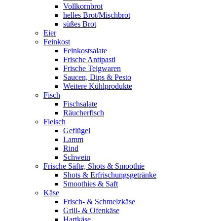
Vollkornbrot
helles Brot/Mischbrot
süßes Brot
Eier
Feinkost
Feinkostsalate
Frische Antipasti
Frische Teigwaren
Saucen, Dips & Pesto
Weitere Kühlprodukte
Fisch
Fischsalate
Räucherfisch
Fleisch
Geflügel
Lamm
Rind
Schwein
Frische Säfte, Shots & Smoothie
Shots & Erfrischungsgetränke
Smoothies & Saft
Käse
Frisch- & Schmelzkäse
Grill- & Ofenkäse
Hartkäse