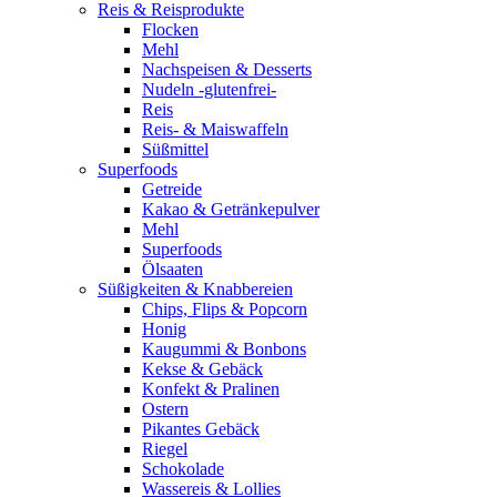
Reis & Reisprodukte
Flocken
Mehl
Nachspeisen & Desserts
Nudeln -glutenfrei-
Reis
Reis- & Maiswaffeln
Süßmittel
Superfoods
Getreide
Kakao & Getränkepulver
Mehl
Superfoods
Ölsaaten
Süßigkeiten & Knabbereien
Chips, Flips & Popcorn
Honig
Kaugummi & Bonbons
Kekse & Gebäck
Konfekt & Pralinen
Ostern
Pikantes Gebäck
Riegel
Schokolade
Wassereis & Lollies