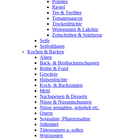
Poppies
Riegel
Tee & Teefilter
Tomatensaucen
Trockenfrüchte
Weingummi & Lakritze
Zeitschriften & Spielzeug
Seife
Seifenblasen
Kochen & Backen
Algen
Back- & Brotbackmischungen
Brühe & Fond
Gewürze
Hülsenfrüchte
Koch- & Backzutaten
Mehl
Nachspeisen & Desserts
Nüsse & Nussmischungen
Nüsse gemahlen, gehobelt etc.
Ostern
Sojasahne, Pflanzensahne
Süßmittel
Tütensuppen u.-soßen
Würzpasten