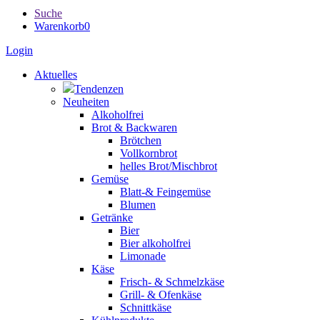
Suche
Warenkorb
0
Login
Aktuelles
Tendenzen
Neuheiten
Alkoholfrei
Brot & Backwaren
Brötchen
Vollkornbrot
helles Brot/Mischbrot
Gemüse
Blatt-& Feingemüse
Blumen
Getränke
Bier
Bier alkoholfrei
Limonade
Käse
Frisch- & Schmelzkäse
Grill- & Ofenkäse
Schnittkäse