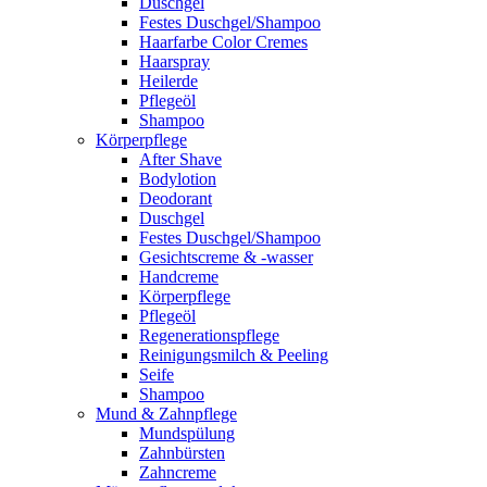
Duschgel
Festes Duschgel/Shampoo
Haarfarbe Color Cremes
Haarspray
Heilerde
Pflegeöl
Shampoo
Körperpflege
After Shave
Bodylotion
Deodorant
Duschgel
Festes Duschgel/Shampoo
Gesichtscreme & -wasser
Handcreme
Körperpflege
Pflegeöl
Regenerationspflege
Reinigungsmilch & Peeling
Seife
Shampoo
Mund & Zahnpflege
Mundspülung
Zahnbürsten
Zahncreme