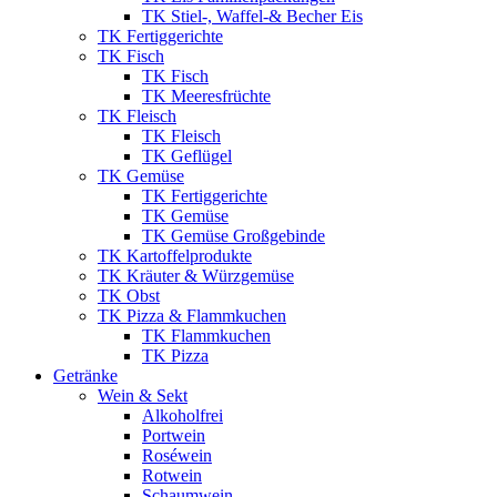
TK Stiel-, Waffel-& Becher Eis
TK Fertiggerichte
TK Fisch
TK Fisch
TK Meeresfrüchte
TK Fleisch
TK Fleisch
TK Geflügel
TK Gemüse
TK Fertiggerichte
TK Gemüse
TK Gemüse Großgebinde
TK Kartoffelprodukte
TK Kräuter & Würzgemüse
TK Obst
TK Pizza & Flammkuchen
TK Flammkuchen
TK Pizza
Getränke
Wein & Sekt
Alkoholfrei
Portwein
Roséwein
Rotwein
Schaumwein