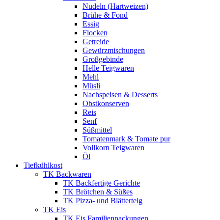
Nudeln (Hartweizen)
Brühe & Fond
Essig
Flocken
Getreide
Gewürzmischungen
Großgebinde
Helle Teigwaren
Mehl
Müsli
Nachspeisen & Desserts
Obstkonserven
Reis
Senf
Süßmittel
Tomatenmark & Tomate pur
Vollkorn Teigwaren
Öl
Tiefkühlkost
TK Backwaren
TK Backfertige Gerichte
TK Brötchen & Süßes
TK Pizza- und Blätterteig
TK Eis
TK Eis Familienpackungen