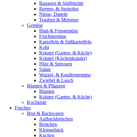
Bananen & Südfrüchte
Beeren- & Steinobst
Nüsse, Datteln
Trauben & Melonen
Gemüse
Blatt-& Feingemüse
Fruchtgemüse
Kartoffeln & Süßkartoffeln
Kohl
Kräuter (Garten- & Küche)
Kräuter (Küchenkräuter)
Pilze & Sprossen
Salate
Wurzel- & Knollengemüse
Zwiebel & Lauch
Blumen & Pflanzen
Blumen
Kräuter (Garten- & Küche)
Kochkiste
Frisches
Brot & Backwaren
Aufbackbrötchen
Brötchen
Kleingebäck
Kuchen