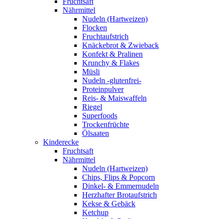
Fruchtsaft
Nährmittel
Nudeln (Hartweizen)
Flocken
Fruchtaufstrich
Knäckebrot & Zwieback
Konfekt & Pralinen
Krunchy & Flakes
Müsli
Nudeln -glutenfrei-
Proteinpulver
Reis- & Maiswaffeln
Riegel
Superfoods
Trockenfrüchte
Ölsaaten
Kinderecke
Fruchtsaft
Nährmittel
Nudeln (Hartweizen)
Chips, Flips & Popcorn
Dinkel- & Emmernudeln
Herzhafter Brotaufstrich
Kekse & Gebäck
Ketchup