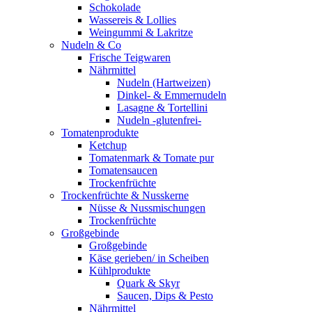
Schokolade
Wassereis & Lollies
Weingummi & Lakritze
Nudeln & Co
Frische Teigwaren
Nährmittel
Nudeln (Hartweizen)
Dinkel- & Emmernudeln
Lasagne & Tortellini
Nudeln -glutenfrei-
Tomatenprodukte
Ketchup
Tomatenmark & Tomate pur
Tomatensaucen
Trockenfrüchte
Trockenfrüchte & Nusskerne
Nüsse & Nussmischungen
Trockenfrüchte
Großgebinde
Großgebinde
Käse gerieben/ in Scheiben
Kühlprodukte
Quark & Skyr
Saucen, Dips & Pesto
Nährmittel