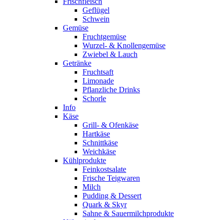
Frischfleisch
Geflügel
Schwein
Gemüse
Fruchtgemüse
Wurzel- & Knollengemüse
Zwiebel & Lauch
Getränke
Fruchtsaft
Limonade
Pflanzliche Drinks
Schorle
Info
Käse
Grill- & Ofenkäse
Hartkäse
Schnittkäse
Weichkäse
Kühlprodukte
Feinkostsalate
Frische Teigwaren
Milch
Pudding & Dessert
Quark & Skyr
Sahne & Sauermilchprodukte