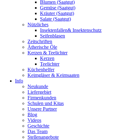
Blumen (Saatgut)
Gemüse (Saatgut)
Kräuter (Saatgut)
Salate (Saatgut)
Nützliches
Insektenfallen& Insektenschutz
Seifenblasen
Zeitschriften
Ätherische Öle
Kerzen & Teelichter
Kerzen
Teelichter
Küchenhelfer
Keimgläser & Keimsaaten
Info
Neukunde
Liefergebiet
Firmenkunden
Schulen und Kitas
Unsere Partner
Blog
Videos
Geschichte
Das Team
Stellenangebote