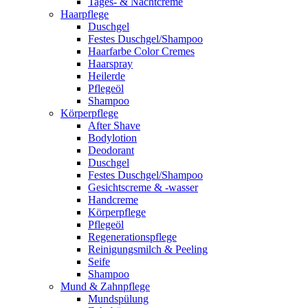
Tages- & Nachtcreme
Haarpflege
Duschgel
Festes Duschgel/Shampoo
Haarfarbe Color Cremes
Haarspray
Heilerde
Pflegeöl
Shampoo
Körperpflege
After Shave
Bodylotion
Deodorant
Duschgel
Festes Duschgel/Shampoo
Gesichtscreme & -wasser
Handcreme
Körperpflege
Pflegeöl
Regenerationspflege
Reinigungsmilch & Peeling
Seife
Shampoo
Mund & Zahnpflege
Mundspülung