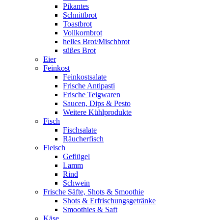
Pikantes
Schnittbrot
Toastbrot
Vollkornbrot
helles Brot/Mischbrot
süßes Brot
Eier
Feinkost
Feinkostsalate
Frische Antipasti
Frische Teigwaren
Saucen, Dips & Pesto
Weitere Kühlprodukte
Fisch
Fischsalate
Räucherfisch
Fleisch
Geflügel
Lamm
Rind
Schwein
Frische Säfte, Shots & Smoothie
Shots & Erfrischungsgetränke
Smoothies & Saft
Käse