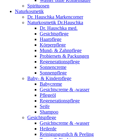
Wasser ohne Kohlensäure
Spirituosen
Naturkosmetik
Dr. Hauschka Markencorner
Naturkosmetik Dr.Hauschka
Dr. Hauschka med.
Gesichtspflege
Haarpflege
Körperpflege
Mund- & Zahnpflege
Probiersets & Packungen
Regenerationspflege
Sonnencreme
Sonnenpflege
Baby- & Kinderpflege
Babycreme
Gesichtscreme & -wasser
Pflegeöl
Regenerationspflege
Seife
Shampoo
Gesichtspflege
Gesichtscreme & -wasser
Heilerde
Reinigungsmilch & Peeling