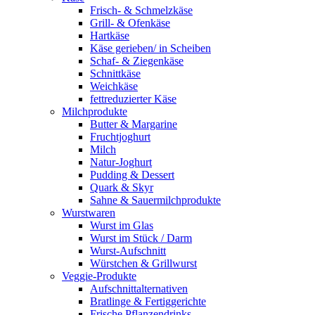
Frisch- & Schmelzkäse
Grill- & Ofenkäse
Hartkäse
Käse gerieben/ in Scheiben
Schaf- & Ziegenkäse
Schnittkäse
Weichkäse
fettreduzierter Käse
Milchprodukte
Butter & Margarine
Fruchtjoghurt
Milch
Natur-Joghurt
Pudding & Dessert
Quark & Skyr
Sahne & Sauermilchprodukte
Wurstwaren
Wurst im Glas
Wurst im Stück / Darm
Wurst-Aufschnitt
Würstchen & Grillwurst
Veggie-Produkte
Aufschnittalternativen
Bratlinge & Fertiggerichte
Frische Pflanzendrinks