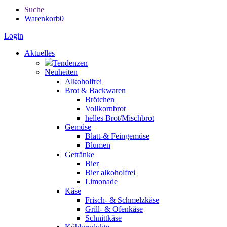
Suche
Warenkorb
0
Login
Aktuelles
Tendenzen
Neuheiten
Alkoholfrei
Brot & Backwaren
Brötchen
Vollkornbrot
helles Brot/Mischbrot
Gemüse
Blatt-& Feingemüse
Blumen
Getränke
Bier
Bier alkoholfrei
Limonade
Käse
Frisch- & Schmelzkäse
Grill- & Ofenkäse
Schnittkäse