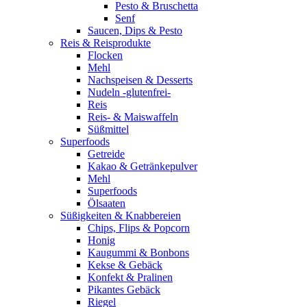
Pesto & Bruschetta
Senf
Saucen, Dips & Pesto
Reis & Reisprodukte
Flocken
Mehl
Nachspeisen & Desserts
Nudeln -glutenfrei-
Reis
Reis- & Maiswaffeln
Süßmittel
Superfoods
Getreide
Kakao & Getränkepulver
Mehl
Superfoods
Ölsaaten
Süßigkeiten & Knabbereien
Chips, Flips & Popcorn
Honig
Kaugummi & Bonbons
Kekse & Gebäck
Konfekt & Pralinen
Pikantes Gebäck
Riegel