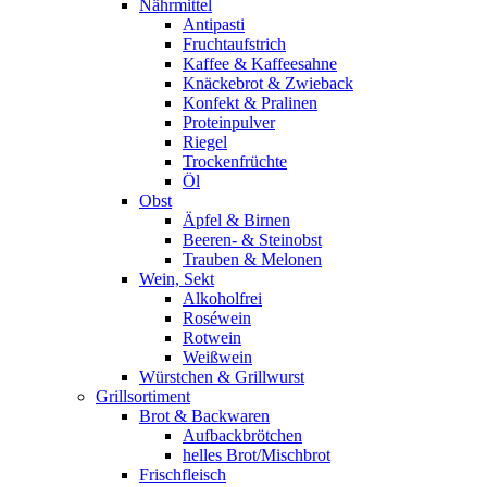
Nährmittel
Antipasti
Fruchtaufstrich
Kaffee & Kaffeesahne
Knäckebrot & Zwieback
Konfekt & Pralinen
Proteinpulver
Riegel
Trockenfrüchte
Öl
Obst
Äpfel & Birnen
Beeren- & Steinobst
Trauben & Melonen
Wein, Sekt
Alkoholfrei
Roséwein
Rotwein
Weißwein
Würstchen & Grillwurst
Grillsortiment
Brot & Backwaren
Aufbackbrötchen
helles Brot/Mischbrot
Frischfleisch