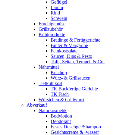
Geflügel
Lamm
Rind
Schwein
Fruchtgemüse
Grillzubehör
Kühlprodukte
Bratlinge & Fertiggerichte
Butter & Margarine
Feinkostsalate
Saucen, Dips & Pesto
Tofu, Seitan, Tempeh & Co.
Nährmittel
Ketchup
Würz- & Grillsaucen
Tiefkühlkost
TK Backfertige Gerichte
TK Fisch
Würstchen & Grillwurst
Abverkauf
Naturkosmetik
Bodylotion
Deodorant
Festes Duschgel/Shampoo
Gesichtscreme & -wasser