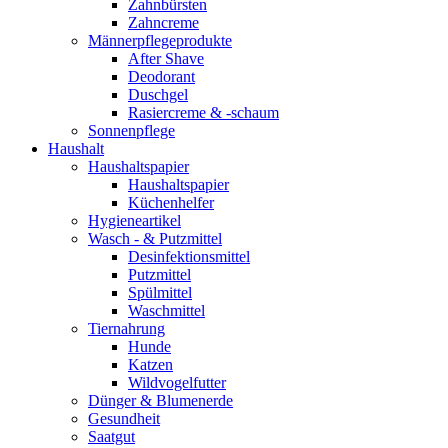
Zahnbürsten
Zahncreme
Männerpflegeprodukte
After Shave
Deodorant
Duschgel
Rasiercreme & -schaum
Sonnenpflege
Haushalt
Haushaltspapier
Haushaltspapier
Küchenhelfer
Hygieneartikel
Wasch - & Putzmittel
Desinfektionsmittel
Putzmittel
Spülmittel
Waschmittel
Tiernahrung
Hunde
Katzen
Wildvogelfutter
Dünger & Blumenerde
Gesundheit
Saatgut