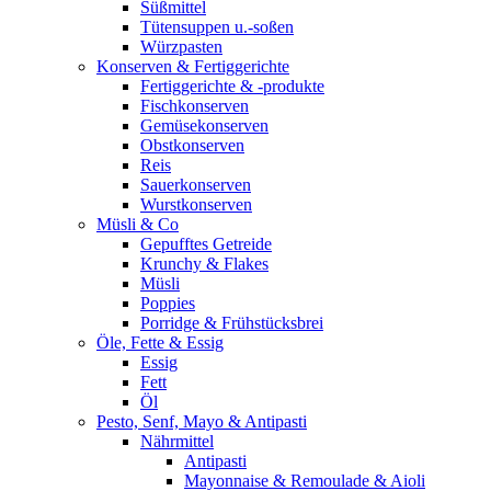
Süßmittel
Tütensuppen u.-soßen
Würzpasten
Konserven & Fertiggerichte
Fertiggerichte & -produkte
Fischkonserven
Gemüsekonserven
Obstkonserven
Reis
Sauerkonserven
Wurstkonserven
Müsli & Co
Gepufftes Getreide
Krunchy & Flakes
Müsli
Poppies
Porridge & Frühstücksbrei
Öle, Fette & Essig
Essig
Fett
Öl
Pesto, Senf, Mayo & Antipasti
Nährmittel
Antipasti
Mayonnaise & Remoulade & Aioli