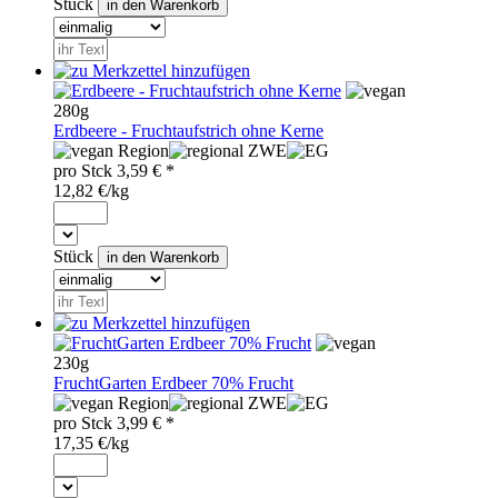
Stück
280g
Erdbeere - Fruchtaufstrich ohne Kerne
Region
ZWE
pro
Stck
3,59
€ *
12,82 €/kg
Stück
230g
FruchtGarten Erdbeer 70% Frucht
Region
ZWE
pro
Stck
3,99
€ *
17,35 €/kg