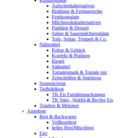
Kühlprodukte
Aufschnittalternativen
Bratlinge & Fertiggerichte
Feinkostsalate
Milchproduktalternativen
Pudding & Dessert
Sahne & Sauermilchprodukte
Tofu, Seitan, Tempeh & Co.
Nährmittel
Kekse & Gebäck
Konfekt & Pralinen
Riegel
Süßmittel
Tomatenmark & Tomate pur
Zeitschriften & Spielzeug
Sonnencreme
Tiefkühlkost
TK Eis Familienpackungen
TK Stiel-, Waffel-& Becher Eis
Trauben & Melonen
Angebote
Brot & Backwaren
Vollkornbrot
helles Brot/Mischbrot
Eier