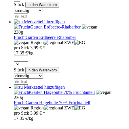
Stück
230g
FruchtGarten Erdbeere-Rhabarber
Region
ZWE
pro
Stck
3,99
€ *
17,35 €/kg
Stück
230g
FruchtGarten Hagebutte 70% Fruchtanteil
Region
ZWE
pro
Stck
3,99
€ *
17,35 €/kg