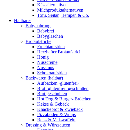
Käsealternativen
Milchproduktalternativen
Tofu, Seitan, Tempeh & Co.
Haltbares
Babynahrung
Babybrei
Babygläschen
Brotaufstriche
Fruchtaufstrich
Herzhafter Brotaufstrich
Honig
Nusscreme
Nussmus
Schokoaufstrich
Backwaren (haltbar)
Aufbacken -glutenfrei-
Brot -glutenfrei- geschnitten
Brot geschnitten
Hot Dog & Burger- Brötchen
Kekse & Gebäck
Knäckebrot & Zwieback
Pizzaböden & Wraps
Reis- & Maiswaffeln
Dressing & Würzsaucen