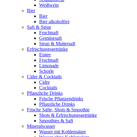
Weißwein
Bier
Bier
Bier alkoholfrei
Saft & Sirup
Fruchtsaft
Gemüsesaft
Sirup & Muttersaft
Erfrischungsgetränke
Eistee
Fruchtsaft
Limonade
Schorle
Cidre & Cocktails
Cidre
Cocktails
Pflanzliche Drinks
Frische Pflanzendrinks
Pflanzliche Drinks
Frische Säfte, Shots & Smoothie
Shots & Erfrischungsgetränke
Smoothies & Saft
Mineralwasser
Wasser mit Kohlensäure