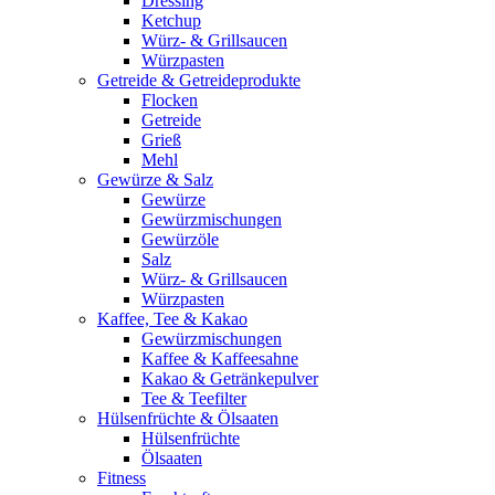
Dressing
Ketchup
Würz- & Grillsaucen
Würzpasten
Getreide & Getreideprodukte
Flocken
Getreide
Grieß
Mehl
Gewürze & Salz
Gewürze
Gewürzmischungen
Gewürzöle
Salz
Würz- & Grillsaucen
Würzpasten
Kaffee, Tee & Kakao
Gewürzmischungen
Kaffee & Kaffeesahne
Kakao & Getränkepulver
Tee & Teefilter
Hülsenfrüchte & Ölsaaten
Hülsenfrüchte
Ölsaaten
Fitness