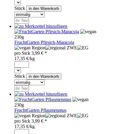
Stück
230g
FruchtGarten Pfirsich-Maracuja
Region
ZWE
pro
Stck
3,99
€ *
17,35 €/kg
Stück
230g
FruchtGarten Pflaumenmus
Region
ZWE
pro
Stck
3,99
€ *
17,35 €/kg