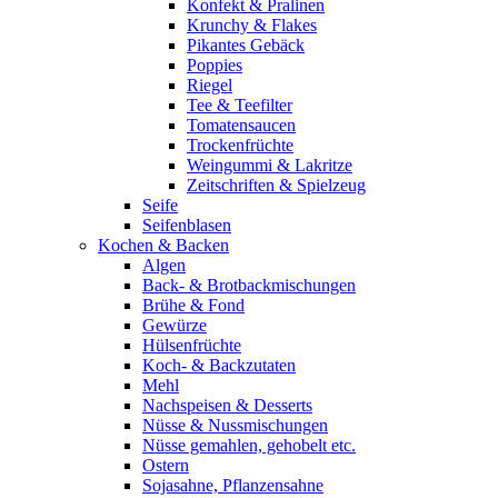
Konfekt & Pralinen
Krunchy & Flakes
Pikantes Gebäck
Poppies
Riegel
Tee & Teefilter
Tomatensaucen
Trockenfrüchte
Weingummi & Lakritze
Zeitschriften & Spielzeug
Seife
Seifenblasen
Kochen & Backen
Algen
Back- & Brotbackmischungen
Brühe & Fond
Gewürze
Hülsenfrüchte
Koch- & Backzutaten
Mehl
Nachspeisen & Desserts
Nüsse & Nussmischungen
Nüsse gemahlen, gehobelt etc.
Ostern
Sojasahne, Pflanzensahne