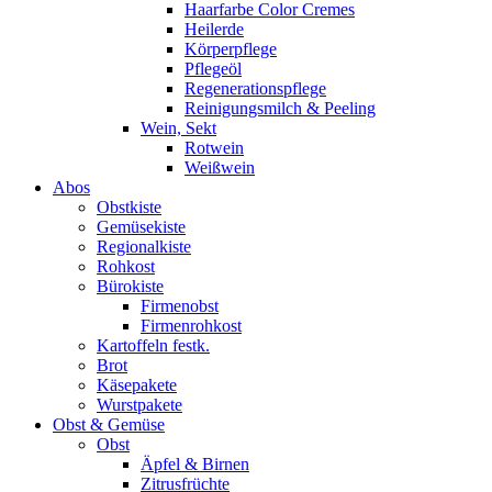
Haarfarbe Color Cremes
Heilerde
Körperpflege
Pflegeöl
Regenerationspflege
Reinigungsmilch & Peeling
Wein, Sekt
Rotwein
Weißwein
Abos
Obstkiste
Gemüsekiste
Regionalkiste
Rohkost
Bürokiste
Firmenobst
Firmenrohkost
Kartoffeln festk.
Brot
Käsepakete
Wurstpakete
Obst & Gemüse
Obst
Äpfel & Birnen
Zitrusfrüchte