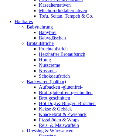
Käsealternativen
Milchproduktalternativen
Tofu, Seitan, Tempeh & Co.
Haltbares
Babynahrung
Babybrei
Babygläschen
Brotaufstriche
Fruchtaufstrich
Herzhafter Brotaufstrich
Honig
Nusscreme
Nussmus
Schokoaufstrich
Backwaren (haltbar)
Aufbacken -glutenfrei-
Brot -glutenfrei- geschnitten
Brot geschnitten
Hot Dog & Burger- Brötchen
Kekse & Gebäck
Knäckebrot & Zwieback
Pizzaböden & Wraps
Reis- & Maiswaffeln
Dressing & Würzsaucen