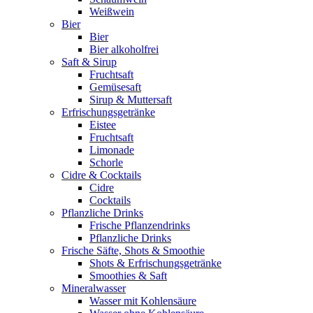
Weißwein
Bier
Bier
Bier alkoholfrei
Saft & Sirup
Fruchtsaft
Gemüsesaft
Sirup & Muttersaft
Erfrischungsgetränke
Eistee
Fruchtsaft
Limonade
Schorle
Cidre & Cocktails
Cidre
Cocktails
Pflanzliche Drinks
Frische Pflanzendrinks
Pflanzliche Drinks
Frische Säfte, Shots & Smoothie
Shots & Erfrischungsgetränke
Smoothies & Saft
Mineralwasser
Wasser mit Kohlensäure