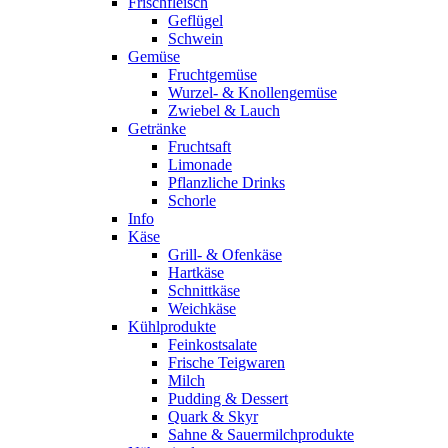
Frischfleisch
Geflügel
Schwein
Gemüse
Fruchtgemüse
Wurzel- & Knollengemüse
Zwiebel & Lauch
Getränke
Fruchtsaft
Limonade
Pflanzliche Drinks
Schorle
Info
Käse
Grill- & Ofenkäse
Hartkäse
Schnittkäse
Weichkäse
Kühlprodukte
Feinkostsalate
Frische Teigwaren
Milch
Pudding & Dessert
Quark & Skyr
Sahne & Sauermilchprodukte