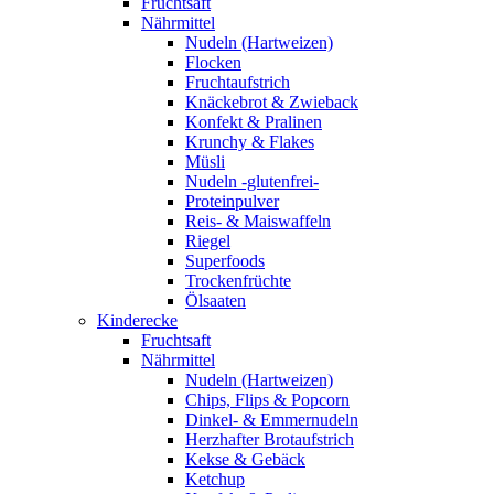
Fruchtsaft
Nährmittel
Nudeln (Hartweizen)
Flocken
Fruchtaufstrich
Knäckebrot & Zwieback
Konfekt & Pralinen
Krunchy & Flakes
Müsli
Nudeln -glutenfrei-
Proteinpulver
Reis- & Maiswaffeln
Riegel
Superfoods
Trockenfrüchte
Ölsaaten
Kinderecke
Fruchtsaft
Nährmittel
Nudeln (Hartweizen)
Chips, Flips & Popcorn
Dinkel- & Emmernudeln
Herzhafter Brotaufstrich
Kekse & Gebäck
Ketchup