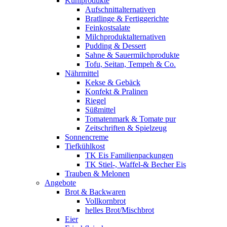
Kühlprodukte
Aufschnittalternativen
Bratlinge & Fertiggerichte
Feinkostsalate
Milchproduktalternativen
Pudding & Dessert
Sahne & Sauermilchprodukte
Tofu, Seitan, Tempeh & Co.
Nährmittel
Kekse & Gebäck
Konfekt & Pralinen
Riegel
Süßmittel
Tomatenmark & Tomate pur
Zeitschriften & Spielzeug
Sonnencreme
Tiefkühlkost
TK Eis Familienpackungen
TK Stiel-, Waffel-& Becher Eis
Trauben & Melonen
Angebote
Brot & Backwaren
Vollkornbrot
helles Brot/Mischbrot
Eier