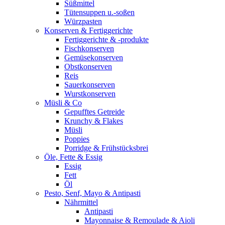
Süßmittel
Tütensuppen u.-soßen
Würzpasten
Konserven & Fertiggerichte
Fertiggerichte & -produkte
Fischkonserven
Gemüsekonserven
Obstkonserven
Reis
Sauerkonserven
Wurstkonserven
Müsli & Co
Gepufftes Getreide
Krunchy & Flakes
Müsli
Poppies
Porridge & Frühstücksbrei
Öle, Fette & Essig
Essig
Fett
Öl
Pesto, Senf, Mayo & Antipasti
Nährmittel
Antipasti
Mayonnaise & Remoulade & Aioli