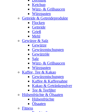
Dressing
Ketchup
Würz- & Grillsaucen
Würzpasten
Getreide & Getreideprodukte
Flocken
Getreide
Grieß
Mehl
Gewürze & Salz
Gewürze
Gewürzmischungen
Gewürzöle
Salz
Würz- & Grillsaucen
Würzpasten
Kaffee, Tee & Kakao
Gewürzmischungen
Kaffee & Kaffeesahne
Kakao & Getränkepulver
Tee & Teefilter
Hülsenfrüchte & Ölsaaten
Hülsenfrüchte
Ölsaaten
Fitness