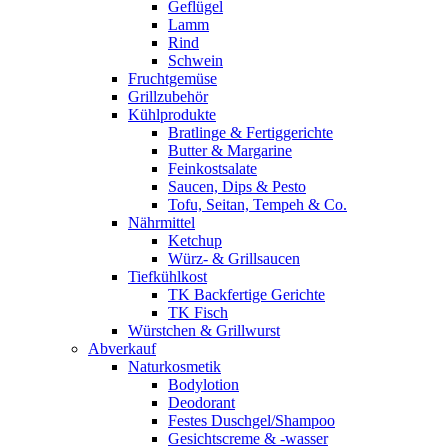
Geflügel
Lamm
Rind
Schwein
Fruchtgemüse
Grillzubehör
Kühlprodukte
Bratlinge & Fertiggerichte
Butter & Margarine
Feinkostsalate
Saucen, Dips & Pesto
Tofu, Seitan, Tempeh & Co.
Nährmittel
Ketchup
Würz- & Grillsaucen
Tiefkühlkost
TK Backfertige Gerichte
TK Fisch
Würstchen & Grillwurst
Abverkauf
Naturkosmetik
Bodylotion
Deodorant
Festes Duschgel/Shampoo
Gesichtscreme & -wasser