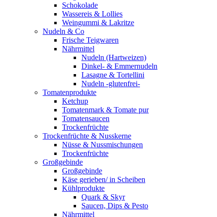
Schokolade
Wassereis & Lollies
Weingummi & Lakritze
Nudeln & Co
Frische Teigwaren
Nährmittel
Nudeln (Hartweizen)
Dinkel- & Emmernudeln
Lasagne & Tortellini
Nudeln -glutenfrei-
Tomatenprodukte
Ketchup
Tomatenmark & Tomate pur
Tomatensaucen
Trockenfrüchte
Trockenfrüchte & Nusskerne
Nüsse & Nussmischungen
Trockenfrüchte
Großgebinde
Großgebinde
Käse gerieben/ in Scheiben
Kühlprodukte
Quark & Skyr
Saucen, Dips & Pesto
Nährmittel