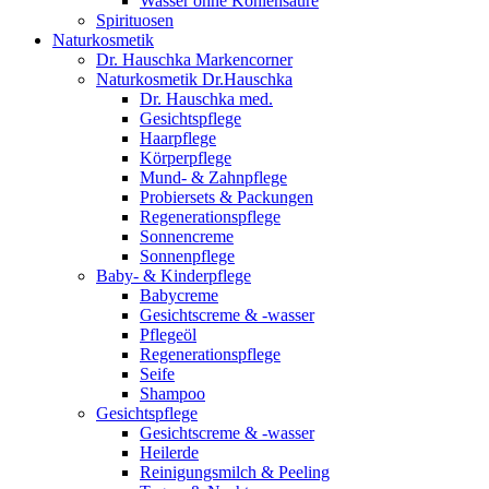
Wasser ohne Kohlensäure
Spirituosen
Naturkosmetik
Dr. Hauschka Markencorner
Naturkosmetik Dr.Hauschka
Dr. Hauschka med.
Gesichtspflege
Haarpflege
Körperpflege
Mund- & Zahnpflege
Probiersets & Packungen
Regenerationspflege
Sonnencreme
Sonnenpflege
Baby- & Kinderpflege
Babycreme
Gesichtscreme & -wasser
Pflegeöl
Regenerationspflege
Seife
Shampoo
Gesichtspflege
Gesichtscreme & -wasser
Heilerde
Reinigungsmilch & Peeling