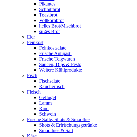
Pikantes
Schnittbrot
Toastbrot
Vollkornbrot
helles Brot/Mischbrot
süßes Brot
Eier
Feinkost
Feinkostsalate
Frische Antipasti
Frische Teigwaren
Saucen, Dips & Pesto
Weitere Kühlprodukte
Fisch
Fischsalate
Räucherfisch
Fleisch
Geflügel
Lamm
Rind
Schwein
Frische Säfte, Shots & Smoothie
Shots & Erfrischungsgetränke
Smoothies & Saft
Käse