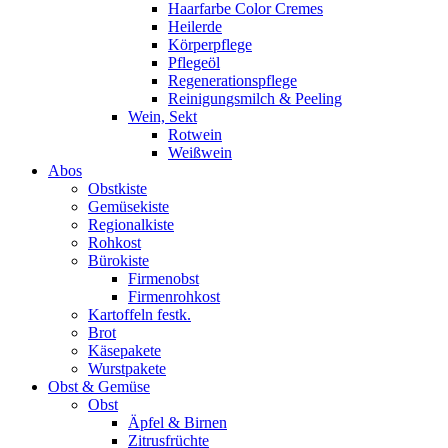
Haarfarbe Color Cremes
Heilerde
Körperpflege
Pflegeöl
Regenerationspflege
Reinigungsmilch & Peeling
Wein, Sekt
Rotwein
Weißwein
Abos
Obstkiste
Gemüsekiste
Regionalkiste
Rohkost
Bürokiste
Firmenobst
Firmenrohkost
Kartoffeln festk.
Brot
Käsepakete
Wurstpakete
Obst & Gemüse
Obst
Äpfel & Birnen
Zitrusfrüchte