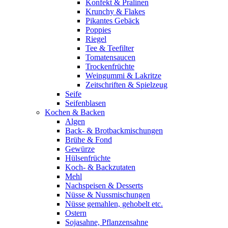
Konfekt & Pralinen
Krunchy & Flakes
Pikantes Gebäck
Poppies
Riegel
Tee & Teefilter
Tomatensaucen
Trockenfrüchte
Weingummi & Lakritze
Zeitschriften & Spielzeug
Seife
Seifenblasen
Kochen & Backen
Algen
Back- & Brotbackmischungen
Brühe & Fond
Gewürze
Hülsenfrüchte
Koch- & Backzutaten
Mehl
Nachspeisen & Desserts
Nüsse & Nussmischungen
Nüsse gemahlen, gehobelt etc.
Ostern
Sojasahne, Pflanzensahne