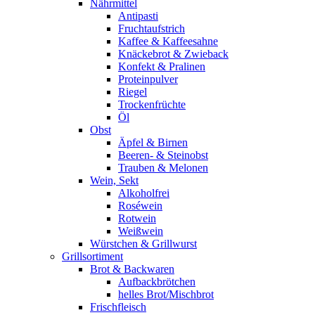
Nährmittel
Antipasti
Fruchtaufstrich
Kaffee & Kaffeesahne
Knäckebrot & Zwieback
Konfekt & Pralinen
Proteinpulver
Riegel
Trockenfrüchte
Öl
Obst
Äpfel & Birnen
Beeren- & Steinobst
Trauben & Melonen
Wein, Sekt
Alkoholfrei
Roséwein
Rotwein
Weißwein
Würstchen & Grillwurst
Grillsortiment
Brot & Backwaren
Aufbackbrötchen
helles Brot/Mischbrot
Frischfleisch