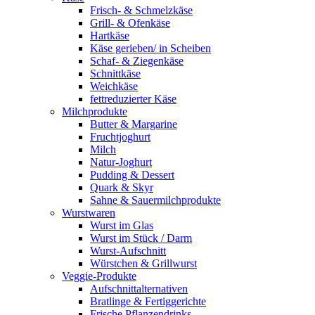
Frisch- & Schmelzkäse
Grill- & Ofenkäse
Hartkäse
Käse gerieben/ in Scheiben
Schaf- & Ziegenkäse
Schnittkäse
Weichkäse
fettreduzierter Käse
Milchprodukte
Butter & Margarine
Fruchtjoghurt
Milch
Natur-Joghurt
Pudding & Dessert
Quark & Skyr
Sahne & Sauermilchprodukte
Wurstwaren
Wurst im Glas
Wurst im Stück / Darm
Wurst-Aufschnitt
Würstchen & Grillwurst
Veggie-Produkte
Aufschnittalternativen
Bratlinge & Fertiggerichte
Frische Pflanzendrinks