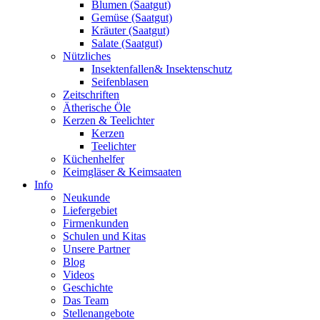
Blumen (Saatgut)
Gemüse (Saatgut)
Kräuter (Saatgut)
Salate (Saatgut)
Nützliches
Insektenfallen& Insektenschutz
Seifenblasen
Zeitschriften
Ätherische Öle
Kerzen & Teelichter
Kerzen
Teelichter
Küchenhelfer
Keimgläser & Keimsaaten
Info
Neukunde
Liefergebiet
Firmenkunden
Schulen und Kitas
Unsere Partner
Blog
Videos
Geschichte
Das Team
Stellenangebote