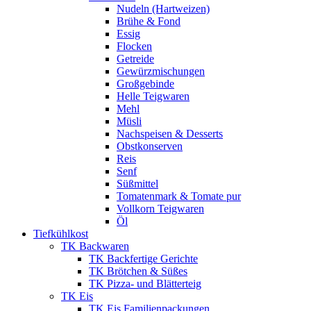
Nudeln (Hartweizen)
Brühe & Fond
Essig
Flocken
Getreide
Gewürzmischungen
Großgebinde
Helle Teigwaren
Mehl
Müsli
Nachspeisen & Desserts
Obstkonserven
Reis
Senf
Süßmittel
Tomatenmark & Tomate pur
Vollkorn Teigwaren
Öl
Tiefkühlkost
TK Backwaren
TK Backfertige Gerichte
TK Brötchen & Süßes
TK Pizza- und Blätterteig
TK Eis
TK Eis Familienpackungen