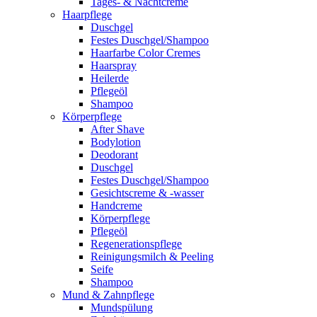
Tages- & Nachtcreme
Haarpflege
Duschgel
Festes Duschgel/Shampoo
Haarfarbe Color Cremes
Haarspray
Heilerde
Pflegeöl
Shampoo
Körperpflege
After Shave
Bodylotion
Deodorant
Duschgel
Festes Duschgel/Shampoo
Gesichtscreme & -wasser
Handcreme
Körperpflege
Pflegeöl
Regenerationspflege
Reinigungsmilch & Peeling
Seife
Shampoo
Mund & Zahnpflege
Mundspülung