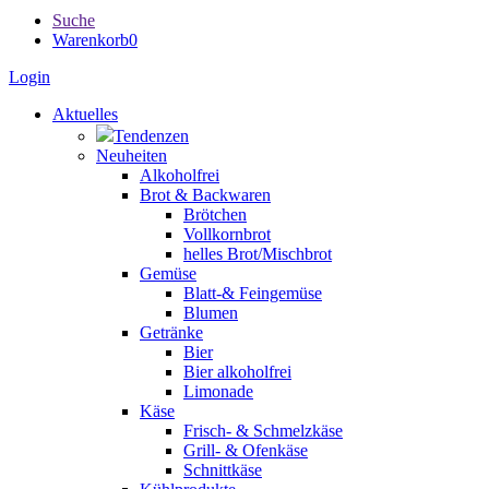
Suche
Warenkorb
0
Login
Aktuelles
Tendenzen
Neuheiten
Alkoholfrei
Brot & Backwaren
Brötchen
Vollkornbrot
helles Brot/Mischbrot
Gemüse
Blatt-& Feingemüse
Blumen
Getränke
Bier
Bier alkoholfrei
Limonade
Käse
Frisch- & Schmelzkäse
Grill- & Ofenkäse
Schnittkäse