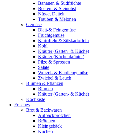
Bananen & Südfrüchte
Beeren- & Steinobst
Nüsse, Datteln
Trauben & Melonen
Gemüse
Blatt-& Feingemüse
Fruchtgemüse
Kartoffeln & Süßkartoffeln
Kohl
Kräuter (Garten- & Küche)
Kräuter (Küchenkräuter)
Pilze & Sprossen
Salate
Wurzel- & Knollengemüse
Zwiebel & Lauch
Blumen & Pflanzen
Blumen
Kräuter (Garten- & Küche)
Kochkiste
Frisches
Brot & Backwaren
Aufbackbrötchen
Brötchen
Kleingebäck
Kuchen