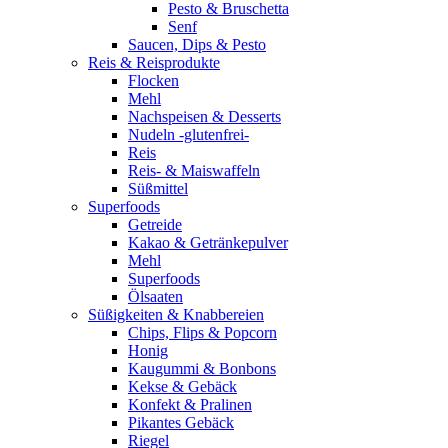
Pesto & Bruschetta
Senf
Saucen, Dips & Pesto
Reis & Reisprodukte
Flocken
Mehl
Nachspeisen & Desserts
Nudeln -glutenfrei-
Reis
Reis- & Maiswaffeln
Süßmittel
Superfoods
Getreide
Kakao & Getränkepulver
Mehl
Superfoods
Ölsaaten
Süßigkeiten & Knabbereien
Chips, Flips & Popcorn
Honig
Kaugummi & Bonbons
Kekse & Gebäck
Konfekt & Pralinen
Pikantes Gebäck
Riegel