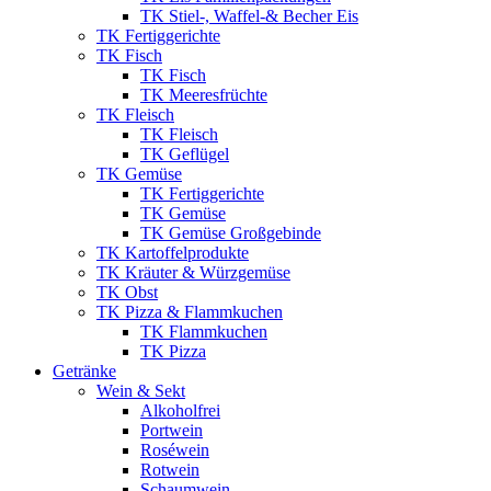
TK Stiel-, Waffel-& Becher Eis
TK Fertiggerichte
TK Fisch
TK Fisch
TK Meeresfrüchte
TK Fleisch
TK Fleisch
TK Geflügel
TK Gemüse
TK Fertiggerichte
TK Gemüse
TK Gemüse Großgebinde
TK Kartoffelprodukte
TK Kräuter & Würzgemüse
TK Obst
TK Pizza & Flammkuchen
TK Flammkuchen
TK Pizza
Getränke
Wein & Sekt
Alkoholfrei
Portwein
Roséwein
Rotwein
Schaumwein