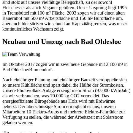
sind stolz auf unsere vielfältige Belegschaft, zu der sowohl
Fleischesser als auch Veganer gehören. Unser Ursprung liegt 1995
in Tremsbüttel mit 100 m² Fläche. 2003 zogen wir auf einen alten
Bauernhof mit 500 m² Arbeitsfläche und 150 m² Bürofläche um,
aber auch hier stießen wir schnell an Kapazitätsgrenzen, was unser
kontinuierliches Wachstum zeigt.
Neubau und Umzug nach Bad Oldesloe
Im Oktober 2017 zogen wir in zwei neue Gebäude mit 2.100 m² in
Bad Oldesloe/Blumendorf.
Nach einjähriger Planung und einjähriger Bauzeit verdoppelte sich
so unsere Kühlfläche und spart dabei die Hälfte der Stromkosten.
Unsere Photovoltaik-Anlage erzeugt mehr Strom (97.000 kWh/Jahr)
als wir verbrauchen, was 70.000 kg CO2 vermeidet. Das
energieeffiziente Bürogebäude aus Holz wird mit Erdwärme
beheizt. Der überschüssige Strom ermöglicht es uns, unseren
Mitarbeitern 10 Elektro-Autos und mehrere Elektro-Fahrräder zur
Verfügung zu stellen, die während der Arbeitszeit mit Solarstrom
geladen werden.