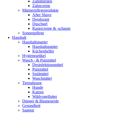
Zahnbürsten
Zahncreme
Männerpflegeprodukte
After Shave
Deodorant
Duschgel
Rasiercreme & -schaum
Sonnenpflege
Haushalt
Haushaltspapier
Haushaltspapier
Küchenhelfer
Hygieneartikel
Wasch - & Putzmittel
Desinfektionsmittel
Putzmittel
Spülmittel
Waschmittel
Tiernahrung
Hunde
Katzen
Wildvogelfutter
Dünger & Blumenerde
Gesundheit
Saatgut