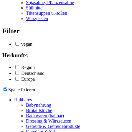
Sojasahne, Pflanzensahne
Süßmittel
Tütensuppen u.-soßen
Würzpasten
Filter
vegan
Herkunft
<
Region
Deutschland
Europa
Spalte fixieren
Haltbares
Babynahrung
Brotaufstriche
Backwaren (haltbar)
Dressing & Würzsaucen
Getreide & Getreideprodukte
Gewürze & Salz