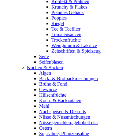
Konfekt & Pralinen
Krunchy & Flakes
Pikantes Gebäck
Poppies
Riegel
Tee & Teefilter
Tomatensaucen
Trockenfrüchte
Weingummi & Lakritze
Zeitschriften & Spielzeug
Seife
Seifenblasen
Kochen & Backen
Algen
Back- & Brotbackmischungen
Brühe & Fond
Gewürze
Hülsenfrüchte
Koch- & Backzutaten
Mehl
Nachspeisen & Desserts
Nüsse & Nussmischungen
Nüsse gemahlen, gehobelt etc.
Ostern
Sojasahne, Pflanzensahne