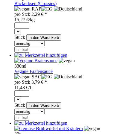
Backerbsen (Crossies)
RAP
pro
Stck
2,29
€ *
15,27 €/kg
Stück
330ml
Vegane Bratensauce
SAC
pro
Stck
3,79
€ *
11,48 €/L
Stück
80g