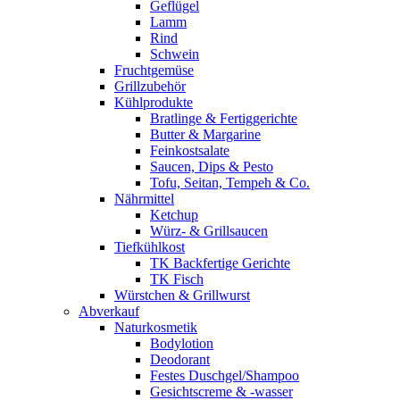
Geflügel
Lamm
Rind
Schwein
Fruchtgemüse
Grillzubehör
Kühlprodukte
Bratlinge & Fertiggerichte
Butter & Margarine
Feinkostsalate
Saucen, Dips & Pesto
Tofu, Seitan, Tempeh & Co.
Nährmittel
Ketchup
Würz- & Grillsaucen
Tiefkühlkost
TK Backfertige Gerichte
TK Fisch
Würstchen & Grillwurst
Abverkauf
Naturkosmetik
Bodylotion
Deodorant
Festes Duschgel/Shampoo
Gesichtscreme & -wasser