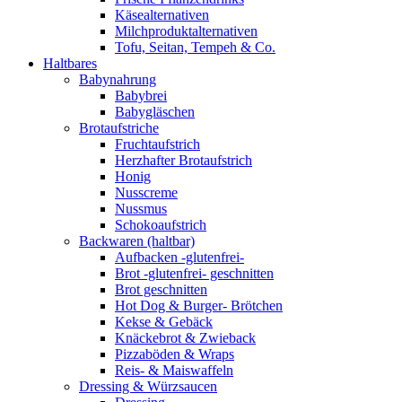
Käsealternativen
Milchproduktalternativen
Tofu, Seitan, Tempeh & Co.
Haltbares
Babynahrung
Babybrei
Babygläschen
Brotaufstriche
Fruchtaufstrich
Herzhafter Brotaufstrich
Honig
Nusscreme
Nussmus
Schokoaufstrich
Backwaren (haltbar)
Aufbacken -glutenfrei-
Brot -glutenfrei- geschnitten
Brot geschnitten
Hot Dog & Burger- Brötchen
Kekse & Gebäck
Knäckebrot & Zwieback
Pizzaböden & Wraps
Reis- & Maiswaffeln
Dressing & Würzsaucen