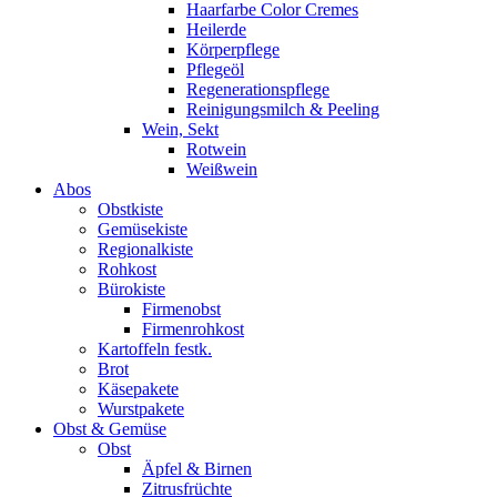
Haarfarbe Color Cremes
Heilerde
Körperpflege
Pflegeöl
Regenerationspflege
Reinigungsmilch & Peeling
Wein, Sekt
Rotwein
Weißwein
Abos
Obstkiste
Gemüsekiste
Regionalkiste
Rohkost
Bürokiste
Firmenobst
Firmenrohkost
Kartoffeln festk.
Brot
Käsepakete
Wurstpakete
Obst & Gemüse
Obst
Äpfel & Birnen
Zitrusfrüchte