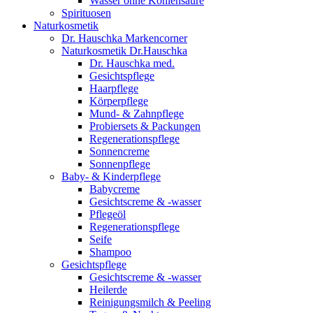
Wasser ohne Kohlensäure
Spirituosen
Naturkosmetik
Dr. Hauschka Markencorner
Naturkosmetik Dr.Hauschka
Dr. Hauschka med.
Gesichtspflege
Haarpflege
Körperpflege
Mund- & Zahnpflege
Probiersets & Packungen
Regenerationspflege
Sonnencreme
Sonnenpflege
Baby- & Kinderpflege
Babycreme
Gesichtscreme & -wasser
Pflegeöl
Regenerationspflege
Seife
Shampoo
Gesichtspflege
Gesichtscreme & -wasser
Heilerde
Reinigungsmilch & Peeling