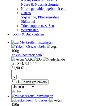
Nachspeisen & Desserts
Nüsse & Nussmischungen
Nüsse gemahlen, gehobelt etc.
Ostern
Sojasahne, Pflanzensahne
Süßmittel
Tütensuppen u.-soßen
Würzpasten
Koch- & Backzutaten
100g
Yakso Röstzwiebeln
YAK
pro
Stck
3,19
€ *
31,90 €/kg
Stück
150g