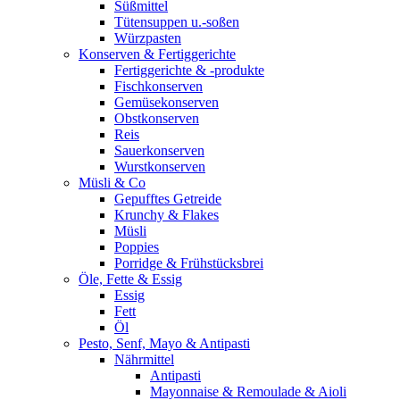
Süßmittel
Tütensuppen u.-soßen
Würzpasten
Konserven & Fertiggerichte
Fertiggerichte & -produkte
Fischkonserven
Gemüsekonserven
Obstkonserven
Reis
Sauerkonserven
Wurstkonserven
Müsli & Co
Gepufftes Getreide
Krunchy & Flakes
Müsli
Poppies
Porridge & Frühstücksbrei
Öle, Fette & Essig
Essig
Fett
Öl
Pesto, Senf, Mayo & Antipasti
Nährmittel
Antipasti
Mayonnaise & Remoulade & Aioli