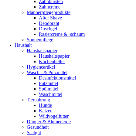
Zahnbürsten
Zahncreme
Männerpflegeprodukte
After Shave
Deodorant
Duschgel
Rasiercreme & -schaum
Sonnenpflege
Haushalt
Haushaltspapier
Haushaltspapier
Küchenhelfer
Hygieneartikel
Wasch - & Putzmittel
Desinfektionsmittel
Putzmittel
Spülmittel
Waschmittel
Tiernahrung
Hunde
Katzen
Wildvogelfutter
Dünger & Blumenerde
Gesundheit
Saatgut