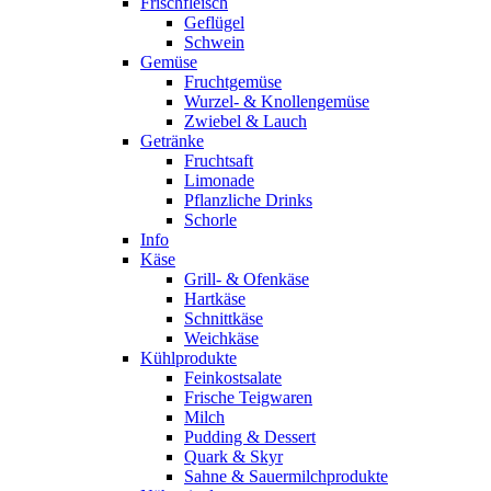
Frischfleisch
Geflügel
Schwein
Gemüse
Fruchtgemüse
Wurzel- & Knollengemüse
Zwiebel & Lauch
Getränke
Fruchtsaft
Limonade
Pflanzliche Drinks
Schorle
Info
Käse
Grill- & Ofenkäse
Hartkäse
Schnittkäse
Weichkäse
Kühlprodukte
Feinkostsalate
Frische Teigwaren
Milch
Pudding & Dessert
Quark & Skyr
Sahne & Sauermilchprodukte