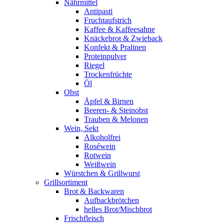
Nährmittel
Antipasti
Fruchtaufstrich
Kaffee & Kaffeesahne
Knäckebrot & Zwieback
Konfekt & Pralinen
Proteinpulver
Riegel
Trockenfrüchte
Öl
Obst
Äpfel & Birnen
Beeren- & Steinobst
Trauben & Melonen
Wein, Sekt
Alkoholfrei
Roséwein
Rotwein
Weißwein
Würstchen & Grillwurst
Grillsortiment
Brot & Backwaren
Aufbackbrötchen
helles Brot/Mischbrot
Frischfleisch