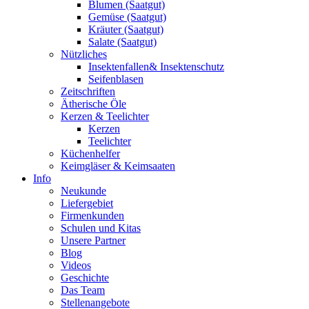
Blumen (Saatgut)
Gemüse (Saatgut)
Kräuter (Saatgut)
Salate (Saatgut)
Nützliches
Insektenfallen& Insektenschutz
Seifenblasen
Zeitschriften
Ätherische Öle
Kerzen & Teelichter
Kerzen
Teelichter
Küchenhelfer
Keimgläser & Keimsaaten
Info
Neukunde
Liefergebiet
Firmenkunden
Schulen und Kitas
Unsere Partner
Blog
Videos
Geschichte
Das Team
Stellenangebote