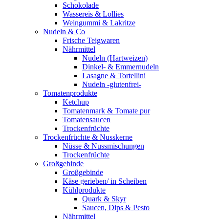
Schokolade
Wassereis & Lollies
Weingummi & Lakritze
Nudeln & Co
Frische Teigwaren
Nährmittel
Nudeln (Hartweizen)
Dinkel- & Emmernudeln
Lasagne & Tortellini
Nudeln -glutenfrei-
Tomatenprodukte
Ketchup
Tomatenmark & Tomate pur
Tomatensaucen
Trockenfrüchte
Trockenfrüchte & Nusskerne
Nüsse & Nussmischungen
Trockenfrüchte
Großgebinde
Großgebinde
Käse gerieben/ in Scheiben
Kühlprodukte
Quark & Skyr
Saucen, Dips & Pesto
Nährmittel