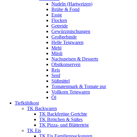
Nudeln (Hartweizen)
Brühe & Fond
Essig
Flocken
Getreide
Gewürzmischungen
Großgebinde
Helle Teigwaren
Mehl
Müsli
Nachspeisen & Desserts
Obstkonserven
Reis
Senf
Süßmittel
Tomatenmark & Tomate pur
Vollkorn Teigwaren
Öl
Tiefkühlkost
TK Backwaren
TK Backfertige Gerichte
TK Brötchen & Süßes
TK Pizza- und Blätterteig
TK Eis
TK Eis Familienpackungen