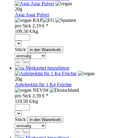
20g
Agar Agar Pulver
RAP
pro
Stck
2,19
€ *
109,50 €/kg
Stück
20g
Apfelpektin für 1 Kg Früchte
NEV
S#
pro
Stck
2,39
€ *
119,50 €/kg
Stück