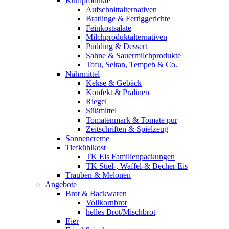
Kühlprodukte
Aufschnittalternativen
Bratlinge & Fertiggerichte
Feinkostsalate
Milchproduktalternativen
Pudding & Dessert
Sahne & Sauermilchprodukte
Tofu, Seitan, Tempeh & Co.
Nährmittel
Kekse & Gebäck
Konfekt & Pralinen
Riegel
Süßmittel
Tomatenmark & Tomate pur
Zeitschriften & Spielzeug
Sonnencreme
Tiefkühlkost
TK Eis Familienpackungen
TK Stiel-, Waffel-& Becher Eis
Trauben & Melonen
Angebote
Brot & Backwaren
Vollkornbrot
helles Brot/Mischbrot
Eier