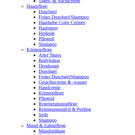
Tages- & Nachtcreme
Haarpflege
Duschgel
Festes Duschgel/Shampoo
Haarfarbe Color Cremes
Haarspray
Heilerde
Pflegeöl
Shampoo
Körperpflege
After Shave
Bodylotion
Deodorant
Duschgel
Festes Duschgel/Shampoo
Gesichtscreme & -wasser
Handcreme
Körperpflege
Pflegeöl
Regenerationspflege
Reinigungsmilch & Peeling
Seife
Shampoo
Mund & Zahnpflege
Mundspülung