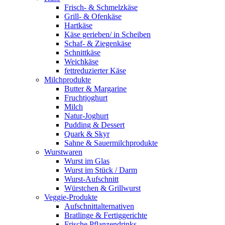
Frisch- & Schmelzkäse
Grill- & Ofenkäse
Hartkäse
Käse gerieben/ in Scheiben
Schaf- & Ziegenkäse
Schnittkäse
Weichkäse
fettreduzierter Käse
Milchprodukte
Butter & Margarine
Fruchtjoghurt
Milch
Natur-Joghurt
Pudding & Dessert
Quark & Skyr
Sahne & Sauermilchprodukte
Wurstwaren
Wurst im Glas
Wurst im Stück / Darm
Wurst-Aufschnitt
Würstchen & Grillwurst
Veggie-Produkte
Aufschnittalternativen
Bratlinge & Fertiggerichte
Frische Pflanzendrinks