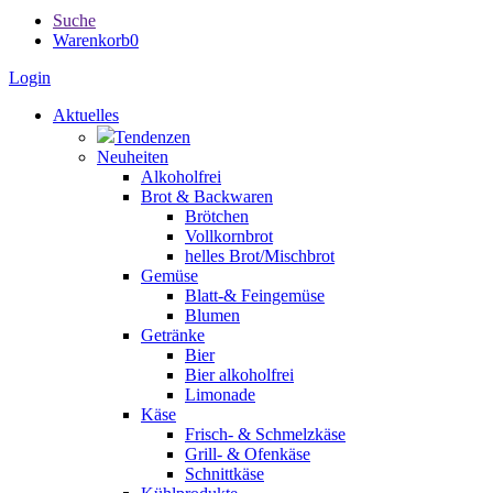
Suche
Warenkorb
0
Login
Aktuelles
Tendenzen
Neuheiten
Alkoholfrei
Brot & Backwaren
Brötchen
Vollkornbrot
helles Brot/Mischbrot
Gemüse
Blatt-& Feingemüse
Blumen
Getränke
Bier
Bier alkoholfrei
Limonade
Käse
Frisch- & Schmelzkäse
Grill- & Ofenkäse
Schnittkäse