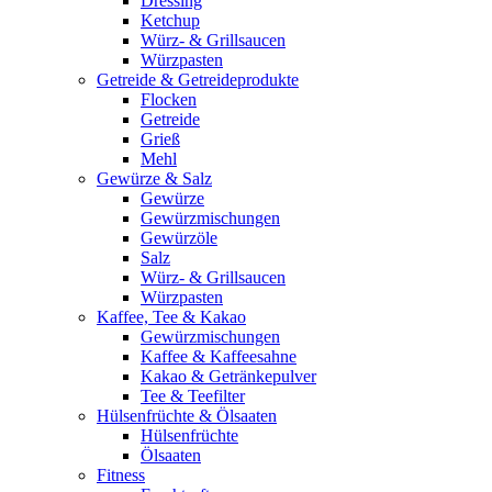
Dressing
Ketchup
Würz- & Grillsaucen
Würzpasten
Getreide & Getreideprodukte
Flocken
Getreide
Grieß
Mehl
Gewürze & Salz
Gewürze
Gewürzmischungen
Gewürzöle
Salz
Würz- & Grillsaucen
Würzpasten
Kaffee, Tee & Kakao
Gewürzmischungen
Kaffee & Kaffeesahne
Kakao & Getränkepulver
Tee & Teefilter
Hülsenfrüchte & Ölsaaten
Hülsenfrüchte
Ölsaaten
Fitness