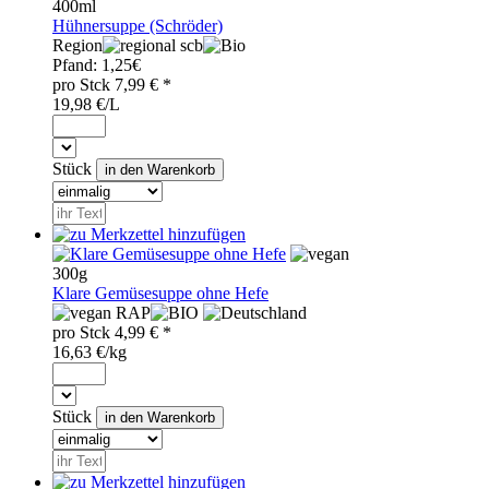
400ml
Hühnersuppe (Schröder)
Region
scb
Pfand:
1,25€
pro
Stck
7,99
€ *
19,98 €/L
Stück
300g
Klare Gemüsesuppe ohne Hefe
RAP
pro
Stck
4,99
€ *
16,63 €/kg
Stück