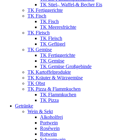
TK Stiel-, Waffel-& Becher Eis
TK Fertiggerichte
TK Fisch
TK Fisch
TK Meeresfrüchte
TK Fleisch
TK Fleisch
TK Geflügel
TK Gemüse
TK Fertiggerichte
TK Gemüse
TK Gemüse Großgebinde
TK Kartoffelprodukte
TK Kräuter & Würzgemüse
TK Obst
TK Pizza & Flammkuchen
TK Flammkuchen
TK Pizza
Getränke
Wein & Sekt
Alkoholfrei
Portwein
Roséwein
Rotwein
Schaumwein