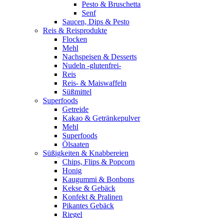
Pesto & Bruschetta
Senf
Saucen, Dips & Pesto
Reis & Reisprodukte
Flocken
Mehl
Nachspeisen & Desserts
Nudeln -glutenfrei-
Reis
Reis- & Maiswaffeln
Süßmittel
Superfoods
Getreide
Kakao & Getränkepulver
Mehl
Superfoods
Ölsaaten
Süßigkeiten & Knabbereien
Chips, Flips & Popcorn
Honig
Kaugummi & Bonbons
Kekse & Gebäck
Konfekt & Pralinen
Pikantes Gebäck
Riegel