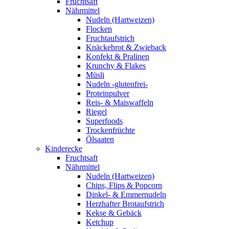
Fruchtsaft
Nährmittel
Nudeln (Hartweizen)
Flocken
Fruchtaufstrich
Knäckebrot & Zwieback
Konfekt & Pralinen
Krunchy & Flakes
Müsli
Nudeln -glutenfrei-
Proteinpulver
Reis- & Maiswaffeln
Riegel
Superfoods
Trockenfrüchte
Ölsaaten
Kinderecke
Fruchtsaft
Nährmittel
Nudeln (Hartweizen)
Chips, Flips & Popcorn
Dinkel- & Emmernudeln
Herzhafter Brotaufstrich
Kekse & Gebäck
Ketchup