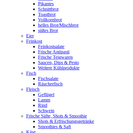
Pikantes
Schnittbrot
Toastbrot
Vollkornbrot
helles Brot/Mischbrot
süßes Brot
Eier
Feinkost
Feinkostsalate
Frische Antipasti
Frische Teigwaren
Saucen, Dips & Pesto
Weitere Kühlprodukte
Fisch
Fischsalate
Räucherfisch
Fleisch
Geflügel
Lamm
Rind
Schwein
Frische Säfte, Shots & Smoothie
Shots & Erfrischungsgetränke
Smoothies & Saft
Käse