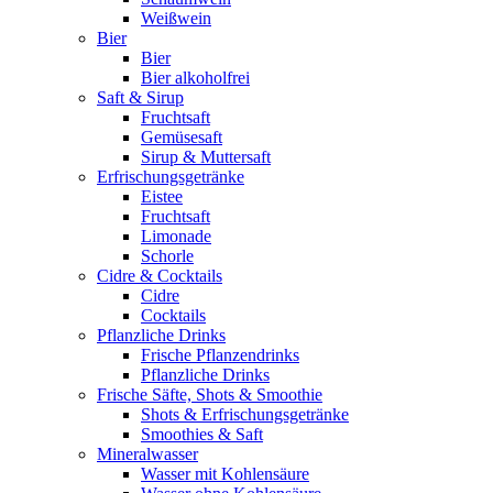
Weißwein
Bier
Bier
Bier alkoholfrei
Saft & Sirup
Fruchtsaft
Gemüsesaft
Sirup & Muttersaft
Erfrischungsgetränke
Eistee
Fruchtsaft
Limonade
Schorle
Cidre & Cocktails
Cidre
Cocktails
Pflanzliche Drinks
Frische Pflanzendrinks
Pflanzliche Drinks
Frische Säfte, Shots & Smoothie
Shots & Erfrischungsgetränke
Smoothies & Saft
Mineralwasser
Wasser mit Kohlensäure