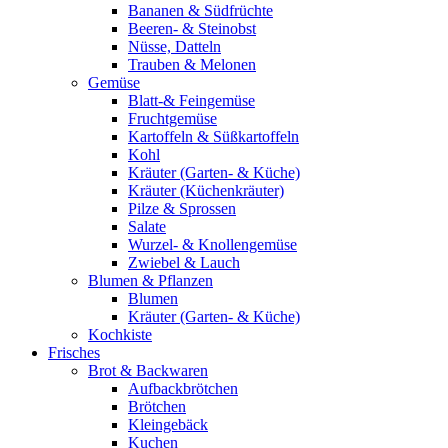
Bananen & Südfrüchte
Beeren- & Steinobst
Nüsse, Datteln
Trauben & Melonen
Gemüse
Blatt-& Feingemüse
Fruchtgemüse
Kartoffeln & Süßkartoffeln
Kohl
Kräuter (Garten- & Küche)
Kräuter (Küchenkräuter)
Pilze & Sprossen
Salate
Wurzel- & Knollengemüse
Zwiebel & Lauch
Blumen & Pflanzen
Blumen
Kräuter (Garten- & Küche)
Kochkiste
Frisches
Brot & Backwaren
Aufbackbrötchen
Brötchen
Kleingebäck
Kuchen