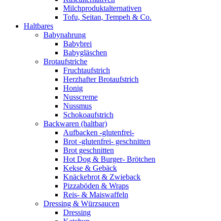
Milchproduktalternativen
Tofu, Seitan, Tempeh & Co.
Haltbares
Babynahrung
Babybrei
Babygläschen
Brotaufstriche
Fruchtaufstrich
Herzhafter Brotaufstrich
Honig
Nusscreme
Nussmus
Schokoaufstrich
Backwaren (haltbar)
Aufbacken -glutenfrei-
Brot -glutenfrei- geschnitten
Brot geschnitten
Hot Dog & Burger- Brötchen
Kekse & Gebäck
Knäckebrot & Zwieback
Pizzaböden & Wraps
Reis- & Maiswaffeln
Dressing & Würzsaucen
Dressing