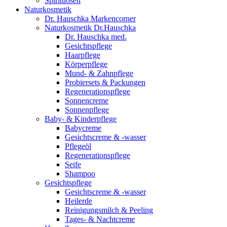
Spirituosen
Naturkosmetik
Dr. Hauschka Markencorner
Naturkosmetik Dr.Hauschka
Dr. Hauschka med.
Gesichtspflege
Haarpflege
Körperpflege
Mund- & Zahnpflege
Probiersets & Packungen
Regenerationspflege
Sonnencreme
Sonnenpflege
Baby- & Kinderpflege
Babycreme
Gesichtscreme & -wasser
Pflegeöl
Regenerationspflege
Seife
Shampoo
Gesichtspflege
Gesichtscreme & -wasser
Heilerde
Reinigungsmilch & Peeling
Tages- & Nachtcreme