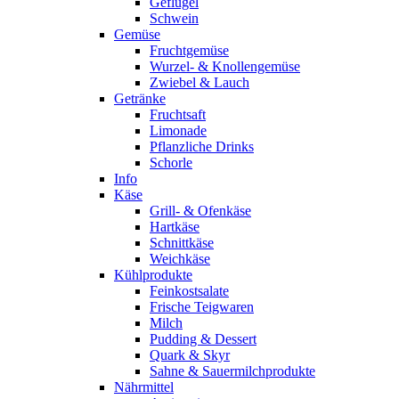
Geflügel
Schwein
Gemüse
Fruchtgemüse
Wurzel- & Knollengemüse
Zwiebel & Lauch
Getränke
Fruchtsaft
Limonade
Pflanzliche Drinks
Schorle
Info
Käse
Grill- & Ofenkäse
Hartkäse
Schnittkäse
Weichkäse
Kühlprodukte
Feinkostsalate
Frische Teigwaren
Milch
Pudding & Dessert
Quark & Skyr
Sahne & Sauermilchprodukte
Nährmittel