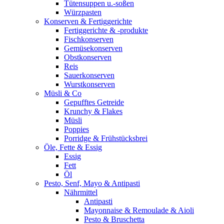
Tütensuppen u.-soßen
Würzpasten
Konserven & Fertiggerichte
Fertiggerichte & -produkte
Fischkonserven
Gemüsekonserven
Obstkonserven
Reis
Sauerkonserven
Wurstkonserven
Müsli & Co
Gepufftes Getreide
Krunchy & Flakes
Müsli
Poppies
Porridge & Frühstücksbrei
Öle, Fette & Essig
Essig
Fett
Öl
Pesto, Senf, Mayo & Antipasti
Nährmittel
Antipasti
Mayonnaise & Remoulade & Aioli
Pesto & Bruschetta