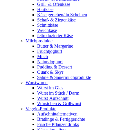
Grill- & Ofenkäse
Hartkäse
Käse gerieben/ in Scheiben
Schaf- & Ziegenkäse
Schnittkäse
Weichkäse
fettreduzierter Käse
Milchprodukte
Butter & Margarine
Fruchtjoghurt
Milch
Natur-Joghurt
Pudding & Dessert
Quark & Skyr
Sahne & Sauermilchprodukte
Wurstwaren
Wurst im Glas
Wurst im Stück / Darm
Wurst-Aufschnitt
Würstchen & Grillwurst
Veggie-Produkte
Aufschnittalternativen
Bratlinge & Fertiggerichte
Frische Pflanzendrinks
Käsealternativen