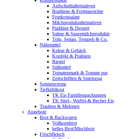
Kühlprodukte
Aufschnittalternativen
Bratlinge & Fertiggerichte
Feinkostsalate
Milchproduktalternativen
Pudding & Dessert
Sahne & Sauermilchprodukte
Tofu, Seitan, Tempeh & Co.
Nährmittel
Kekse & Gebäck
Konfekt & Pralinen
Riegel
Süßmittel
Tomatenmark & Tomate pur
Zeitschriften & Spielzeug
Sonnencreme
Tiefkühlkost
TK Eis Familienpackungen
TK Stiel-, Waffel-& Becher Eis
Trauben & Melonen
Angebote
Brot & Backwaren
Vollkornbrot
helles Brot/Mischbrot
Frischfleisch