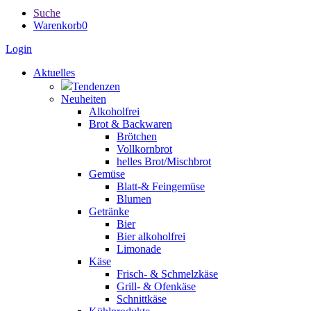
Suche
Warenkorb
0
Login
Aktuelles
Tendenzen
Neuheiten
Alkoholfrei
Brot & Backwaren
Brötchen
Vollkornbrot
helles Brot/Mischbrot
Gemüse
Blatt-& Feingemüse
Blumen
Getränke
Bier
Bier alkoholfrei
Limonade
Käse
Frisch- & Schmelzkäse
Grill- & Ofenkäse
Schnittkäse