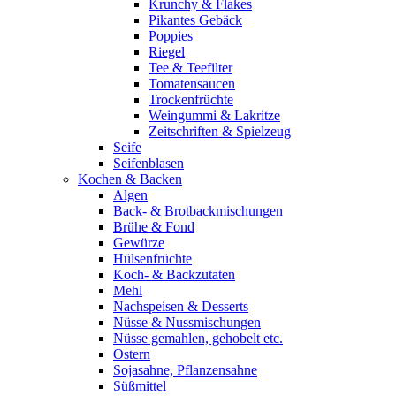
Krunchy & Flakes
Pikantes Gebäck
Poppies
Riegel
Tee & Teefilter
Tomatensaucen
Trockenfrüchte
Weingummi & Lakritze
Zeitschriften & Spielzeug
Seife
Seifenblasen
Kochen & Backen
Algen
Back- & Brotbackmischungen
Brühe & Fond
Gewürze
Hülsenfrüchte
Koch- & Backzutaten
Mehl
Nachspeisen & Desserts
Nüsse & Nussmischungen
Nüsse gemahlen, gehobelt etc.
Ostern
Sojasahne, Pflanzensahne
Süßmittel