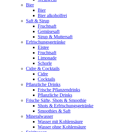
Bier
Bier
Bier alkoholfrei
Saft & Sirup
Fruchtsaft
Gemüsesaft
Sirup & Muttersaft
Erfrischungsgetränke
Eistee
Fruchtsaft
Limonade
Schorle
Cidre & Cocktails
Cidre
Cocktails
Pflanzliche Drinks
Frische Pflanzendrinks
Pflanzliche Drinks
Frische Säfte, Shots & Smoothie
Shots & Erfrischungsgetränke
Smoothies & Saft
Mineralwasser
Wasser mit Kohlensäure
Wasser ohne Kohlensäure