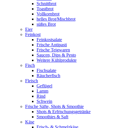
Schnittbrot
Toastbrot
Vollkornbrot
helles Brot/Mischbrot
süßes Brot
Eier
Feinkost
Feinkostsalate
Frische Antipasti
Frische Teigwaren
Saucen, Dips & Pesto
Weitere Kühlprodukte
Fisch
Fischsalate
Räucherfisch
Fleisch
Geflügel
Lamm
Rind
Schwein
Frische Säfte, Shots & Smoothie
Shots & Erfrischungsgetränke
Smoothies & Saft
Käse
Frisch- & Schmelzkäse