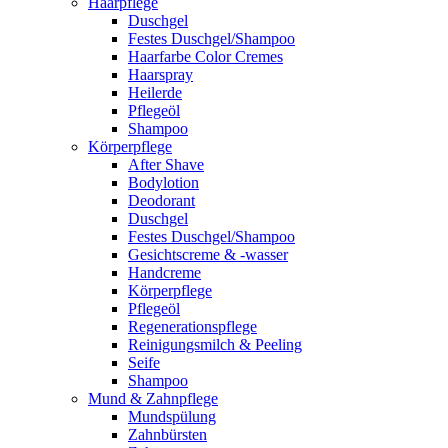
Haarpflege
Duschgel
Festes Duschgel/Shampoo
Haarfarbe Color Cremes
Haarspray
Heilerde
Pflegeöl
Shampoo
Körperpflege
After Shave
Bodylotion
Deodorant
Duschgel
Festes Duschgel/Shampoo
Gesichtscreme & -wasser
Handcreme
Körperpflege
Pflegeöl
Regenerationspflege
Reinigungsmilch & Peeling
Seife
Shampoo
Mund & Zahnpflege
Mundspülung
Zahnbürsten