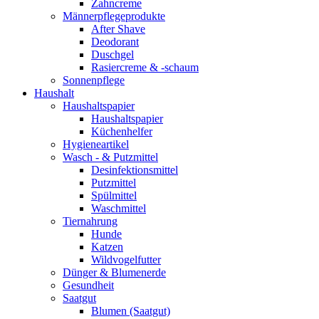
Zahncreme
Männerpflegeprodukte
After Shave
Deodorant
Duschgel
Rasiercreme & -schaum
Sonnenpflege
Haushalt
Haushaltspapier
Haushaltspapier
Küchenhelfer
Hygieneartikel
Wasch - & Putzmittel
Desinfektionsmittel
Putzmittel
Spülmittel
Waschmittel
Tiernahrung
Hunde
Katzen
Wildvogelfutter
Dünger & Blumenerde
Gesundheit
Saatgut
Blumen (Saatgut)