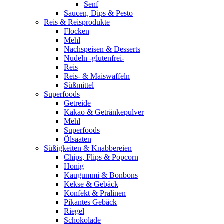
Senf
Saucen, Dips & Pesto
Reis & Reisprodukte
Flocken
Mehl
Nachspeisen & Desserts
Nudeln -glutenfrei-
Reis
Reis- & Maiswaffeln
Süßmittel
Superfoods
Getreide
Kakao & Getränkepulver
Mehl
Superfoods
Ölsaaten
Süßigkeiten & Knabbereien
Chips, Flips & Popcorn
Honig
Kaugummi & Bonbons
Kekse & Gebäck
Konfekt & Pralinen
Pikantes Gebäck
Riegel
Schokolade