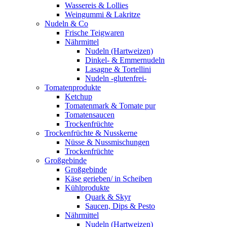
Wassereis & Lollies
Weingummi & Lakritze
Nudeln & Co
Frische Teigwaren
Nährmittel
Nudeln (Hartweizen)
Dinkel- & Emmernudeln
Lasagne & Tortellini
Nudeln -glutenfrei-
Tomatenprodukte
Ketchup
Tomatenmark & Tomate pur
Tomatensaucen
Trockenfrüchte
Trockenfrüchte & Nusskerne
Nüsse & Nussmischungen
Trockenfrüchte
Großgebinde
Großgebinde
Käse gerieben/ in Scheiben
Kühlprodukte
Quark & Skyr
Saucen, Dips & Pesto
Nährmittel
Nudeln (Hartweizen)