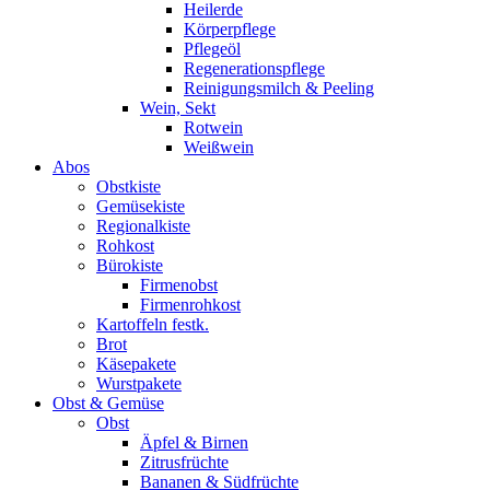
Heilerde
Körperpflege
Pflegeöl
Regenerationspflege
Reinigungsmilch & Peeling
Wein, Sekt
Rotwein
Weißwein
Abos
Obstkiste
Gemüsekiste
Regionalkiste
Rohkost
Bürokiste
Firmenobst
Firmenrohkost
Kartoffeln festk.
Brot
Käsepakete
Wurstpakete
Obst & Gemüse
Obst
Äpfel & Birnen
Zitrusfrüchte
Bananen & Südfrüchte