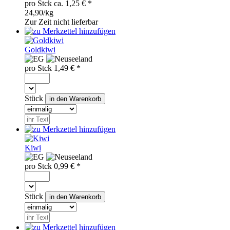
pro
Stck
ca.
1,25
€ *
24,90/kg
Zur Zeit nicht lieferbar
Goldkiwi
pro
Stck
1,49
€ *
Stück
Kiwi
pro
Stck
0,99
€ *
Stück