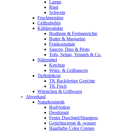
Lamm
Rind
Schwein
Fruchtgemüse
Grillzubehör
Kühlprodukte
Bratlinge & Fertiggerichte
Butter & Margarine
Feinkostsalate
Saucen, Dips & Pesto
Tofu, Seitan, Tempeh & Co.
Nährmittel
Ketchup
Würz- & Grillsaucen
Tiefkühlkost
TK Backfertige Gerichte
TK Fisch
Würstchen & Grillwurst
Abverkauf
Naturkosmetik
Bodylotion
Deodorant
Festes Duschgel/Shampoo
Gesichtscreme & -wasser
Haarfarbe Color Cremes