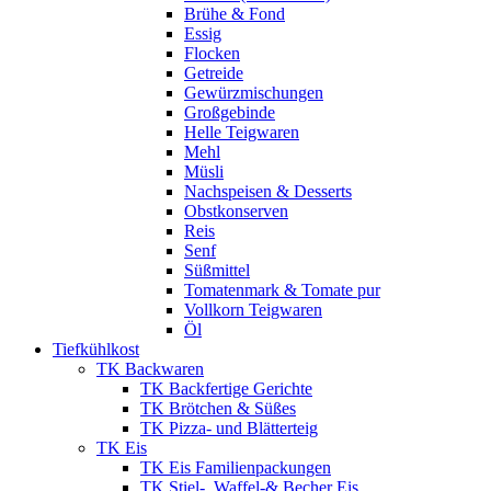
Brühe & Fond
Essig
Flocken
Getreide
Gewürzmischungen
Großgebinde
Helle Teigwaren
Mehl
Müsli
Nachspeisen & Desserts
Obstkonserven
Reis
Senf
Süßmittel
Tomatenmark & Tomate pur
Vollkorn Teigwaren
Öl
Tiefkühlkost
TK Backwaren
TK Backfertige Gerichte
TK Brötchen & Süßes
TK Pizza- und Blätterteig
TK Eis
TK Eis Familienpackungen
TK Stiel-, Waffel-& Becher Eis