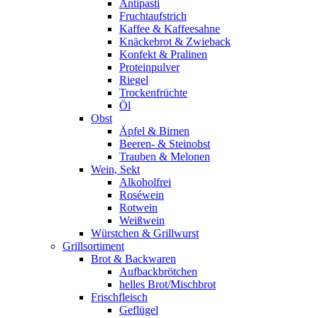
Antipasti
Fruchtaufstrich
Kaffee & Kaffeesahne
Knäckebrot & Zwieback
Konfekt & Pralinen
Proteinpulver
Riegel
Trockenfrüchte
Öl
Obst
Äpfel & Birnen
Beeren- & Steinobst
Trauben & Melonen
Wein, Sekt
Alkoholfrei
Roséwein
Rotwein
Weißwein
Würstchen & Grillwurst
Grillsortiment
Brot & Backwaren
Aufbackbrötchen
helles Brot/Mischbrot
Frischfleisch
Geflügel