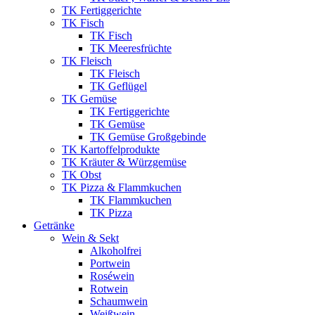
TK Fertiggerichte
TK Fisch
TK Fisch
TK Meeresfrüchte
TK Fleisch
TK Fleisch
TK Geflügel
TK Gemüse
TK Fertiggerichte
TK Gemüse
TK Gemüse Großgebinde
TK Kartoffelprodukte
TK Kräuter & Würzgemüse
TK Obst
TK Pizza & Flammkuchen
TK Flammkuchen
TK Pizza
Getränke
Wein & Sekt
Alkoholfrei
Portwein
Roséwein
Rotwein
Schaumwein
Weißwein