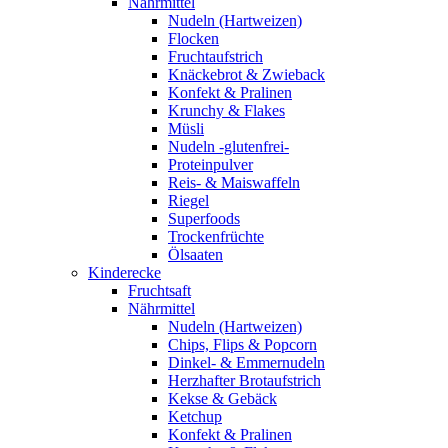
Nährmittel
Nudeln (Hartweizen)
Flocken
Fruchtaufstrich
Knäckebrot & Zwieback
Konfekt & Pralinen
Krunchy & Flakes
Müsli
Nudeln -glutenfrei-
Proteinpulver
Reis- & Maiswaffeln
Riegel
Superfoods
Trockenfrüchte
Ölsaaten
Kinderecke
Fruchtsaft
Nährmittel
Nudeln (Hartweizen)
Chips, Flips & Popcorn
Dinkel- & Emmernudeln
Herzhafter Brotaufstrich
Kekse & Gebäck
Ketchup
Konfekt & Pralinen