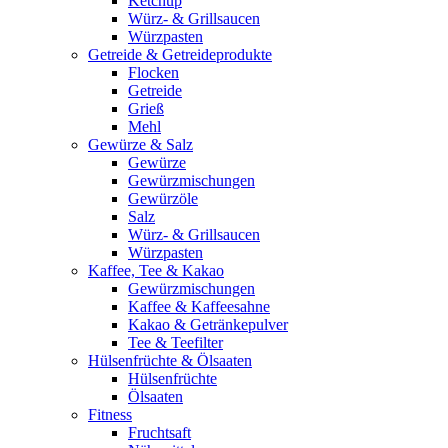
Ketchup
Würz- & Grillsaucen
Würzpasten
Getreide & Getreideprodukte
Flocken
Getreide
Grieß
Mehl
Gewürze & Salz
Gewürze
Gewürzmischungen
Gewürzöle
Salz
Würz- & Grillsaucen
Würzpasten
Kaffee, Tee & Kakao
Gewürzmischungen
Kaffee & Kaffeesahne
Kakao & Getränkepulver
Tee & Teefilter
Hülsenfrüchte & Ölsaaten
Hülsenfrüchte
Ölsaaten
Fitness
Fruchtsaft