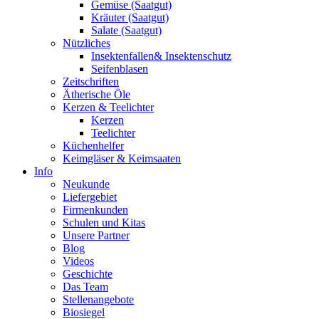
Gemüse (Saatgut)
Kräuter (Saatgut)
Salate (Saatgut)
Nützliches
Insektenfallen& Insektenschutz
Seifenblasen
Zeitschriften
Ätherische Öle
Kerzen & Teelichter
Kerzen
Teelichter
Küchenhelfer
Keimgläser & Keimsaaten
Info
Neukunde
Liefergebiet
Firmenkunden
Schulen und Kitas
Unsere Partner
Blog
Videos
Geschichte
Das Team
Stellenangebote
Biosiegel