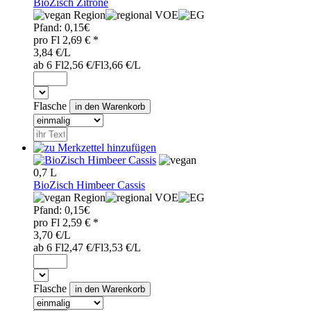
BioZisch Zitrone
Region
VOE
Pfand:
0,15€
pro
Fl
2,69
€ *
3,84 €/L
ab 6 Fl
2,56 €/Fl
3,66 €/L
Flasche
0,7 L
BioZisch Himbeer Cassis
Region
VOE
Pfand:
0,15€
pro
Fl
2,59
€ *
3,70 €/L
ab 6 Fl
2,47 €/Fl
3,53 €/L
Flasche