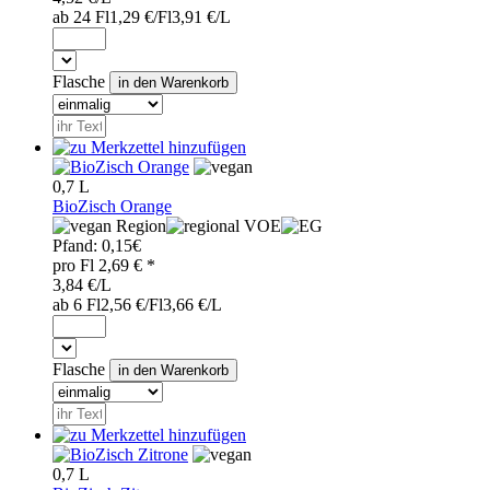
ab 24 Fl
1,29 €/Fl
3,91 €/L
Flasche
0,7 L
BioZisch Orange
Region
VOE
Pfand:
0,15€
pro
Fl
2,69
€ *
3,84 €/L
ab 6 Fl
2,56 €/Fl
3,66 €/L
Flasche
0,7 L