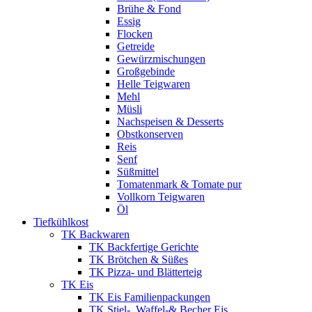
Brühe & Fond
Essig
Flocken
Getreide
Gewürzmischungen
Großgebinde
Helle Teigwaren
Mehl
Müsli
Nachspeisen & Desserts
Obstkonserven
Reis
Senf
Süßmittel
Tomatenmark & Tomate pur
Vollkorn Teigwaren
Öl
Tiefkühlkost
TK Backwaren
TK Backfertige Gerichte
TK Brötchen & Süßes
TK Pizza- und Blätterteig
TK Eis
TK Eis Familienpackungen
TK Stiel-, Waffel-& Becher Eis