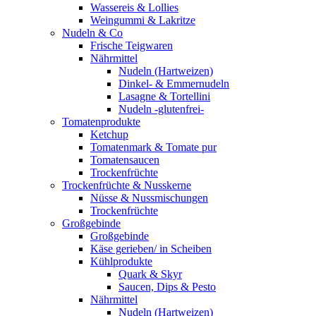
Wassereis & Lollies
Weingummi & Lakritze
Nudeln & Co
Frische Teigwaren
Nährmittel
Nudeln (Hartweizen)
Dinkel- & Emmernudeln
Lasagne & Tortellini
Nudeln -glutenfrei-
Tomatenprodukte
Ketchup
Tomatenmark & Tomate pur
Tomatensaucen
Trockenfrüchte
Trockenfrüchte & Nusskerne
Nüsse & Nussmischungen
Trockenfrüchte
Großgebinde
Großgebinde
Käse gerieben/ in Scheiben
Kühlprodukte
Quark & Skyr
Saucen, Dips & Pesto
Nährmittel
Nudeln (Hartweizen)