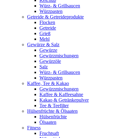
Ketchup
Würz- & Grillsaucen
Würzpasten
Getreide & Getreideprodukte
Flocken
Getreide
Grieß
Mehl
Gewürze & Salz
Gewürze
Gewürzmischungen
Gewürzöle
Salz
Würz- & Grillsaucen
Würzpasten
Kaffee, Tee & Kakao
Gewürzmischungen
Kaffee & Kaffeesahne
Kakao & Getränkepulver
Tee & Teefilter
Hülsenfrüchte & Ölsaaten
Hülsenfrüchte
Ölsaaten
Fitness
Fruchtsaft