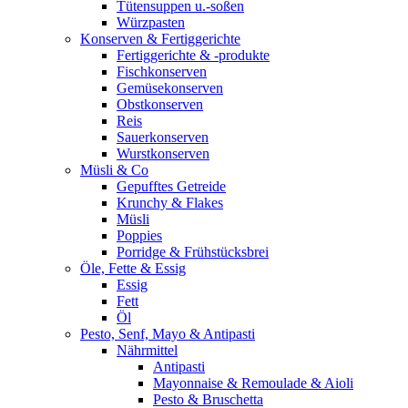
Tütensuppen u.-soßen
Würzpasten
Konserven & Fertiggerichte
Fertiggerichte & -produkte
Fischkonserven
Gemüsekonserven
Obstkonserven
Reis
Sauerkonserven
Wurstkonserven
Müsli & Co
Gepufftes Getreide
Krunchy & Flakes
Müsli
Poppies
Porridge & Frühstücksbrei
Öle, Fette & Essig
Essig
Fett
Öl
Pesto, Senf, Mayo & Antipasti
Nährmittel
Antipasti
Mayonnaise & Remoulade & Aioli
Pesto & Bruschetta