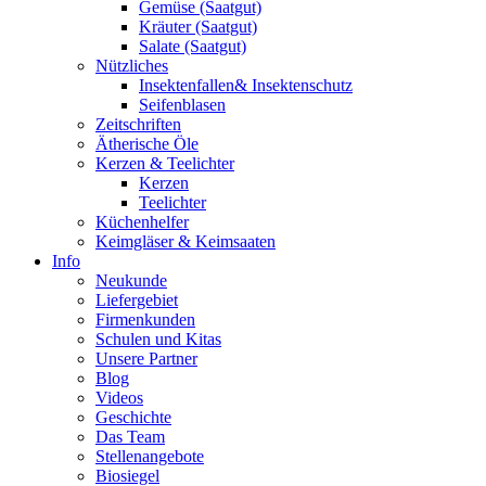
Gemüse (Saatgut)
Kräuter (Saatgut)
Salate (Saatgut)
Nützliches
Insektenfallen& Insektenschutz
Seifenblasen
Zeitschriften
Ätherische Öle
Kerzen & Teelichter
Kerzen
Teelichter
Küchenhelfer
Keimgläser & Keimsaaten
Info
Neukunde
Liefergebiet
Firmenkunden
Schulen und Kitas
Unsere Partner
Blog
Videos
Geschichte
Das Team
Stellenangebote
Biosiegel