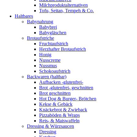
Milchproduktalternativen
Tofu, Seitan, Tempeh & Co.
Haltbares
Babynahrung
Babybrei
Babygläschen
Brotaufstriche
Fruchtaufstrich
Herzhafter Brotaufstrich
Honig
Nusscreme
Nussmus
Schokoaufstrich
Backwaren (haltbar)
Aufbacken -glutenfrei-
Brot -glutenfrei- geschnitten
Brot geschnitten
Hot Dog & Burger- Brötchen
Kekse & Gebäck
Knäckebrot & Zwieback
Pizzaböden & Wraps
Reis- & Maiswaffeln
Dressing & Würzsaucen
Dressing