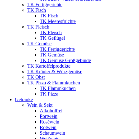
TK Fertiggerichte
TK Fisch
TK Fisch
TK Meeresfrüchte
TK Fleisch
TK Fleisch
TK Geflügel
TK Gemüse
TK Fertiggerichte
TK Gemüse
TK Gemüse Großgebinde
TK Kartoffelprodukte
TK Kräuter & Würzgemüse
TK Obst
TK Pizza & Flammkuchen
TK Flammkuchen
TK Pizza
Getränke
Wein & Sekt
Alkoholfrei
Portwein
Roséwein
Rotwein
Schaumwein
Weißwein