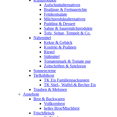
Kühlprodukte
Aufschnittalternativen
Bratlinge & Fertiggerichte
Feinkostsalate
Milchproduktalternativen
Pudding & Dessert
Sahne & Sauermilchprodukte
Tofu, Seitan, Tempeh & Co.
Nährmittel
Kekse & Gebäck
Konfekt & Pralinen
Riegel
Süßmittel
Tomatenmark & Tomate pur
Zeitschriften & Spielzeug
Sonnencreme
Tiefkühlkost
TK Eis Familienpackungen
TK Stiel-, Waffel-& Becher Eis
Trauben & Melonen
Angebote
Brot & Backwaren
Vollkornbrot
helles Brot/Mischbrot
Frischfleisch