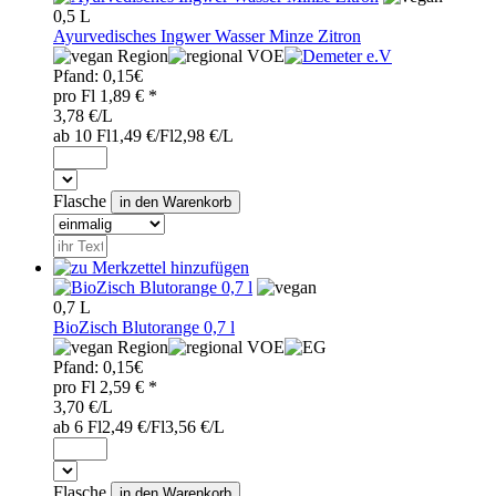
0,5 L
Ayurvedisches Ingwer Wasser Minze Zitron
Region
VOE
Pfand:
0,15€
pro
Fl
1,89
€ *
3,78 €/L
ab 10 Fl
1,49 €/Fl
2,98 €/L
Flasche
0,7 L
BioZisch Blutorange 0,7 l
Region
VOE
Pfand:
0,15€
pro
Fl
2,59
€ *
3,70 €/L
ab 6 Fl
2,49 €/Fl
3,56 €/L
Flasche