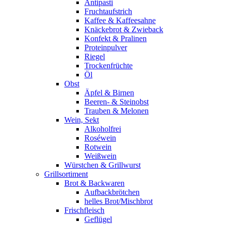
Antipasti
Fruchtaufstrich
Kaffee & Kaffeesahne
Knäckebrot & Zwieback
Konfekt & Pralinen
Proteinpulver
Riegel
Trockenfrüchte
Öl
Obst
Äpfel & Birnen
Beeren- & Steinobst
Trauben & Melonen
Wein, Sekt
Alkoholfrei
Roséwein
Rotwein
Weißwein
Würstchen & Grillwurst
Grillsortiment
Brot & Backwaren
Aufbackbrötchen
helles Brot/Mischbrot
Frischfleisch
Geflügel