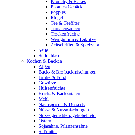
Krunchy & Flakes
Pikantes Gebäck
Poppies
Riegel
Tee & Teefilter
Tomatensaucen
Trockenfrüchte
Weingummi & Lakritze
Zeitschriften & Spielzeug
Seife
Seifenblasen
Kochen & Backen
Algen
Back- & Brotbackmischungen
Brühe & Fond
Gewürze
Hülsenfrüchte
Koch- & Backzutaten
Mehl
Nachspeisen & Desserts
Nüsse & Nussmischungen
Nüsse gemahlen, gehobelt etc.
Ostern
Sojasahne, Pflanzensahne
Süßmittel