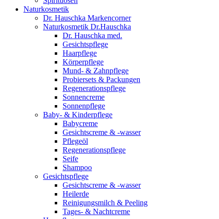
Spirituosen
Naturkosmetik
Dr. Hauschka Markencorner
Naturkosmetik Dr.Hauschka
Dr. Hauschka med.
Gesichtspflege
Haarpflege
Körperpflege
Mund- & Zahnpflege
Probiersets & Packungen
Regenerationspflege
Sonnencreme
Sonnenpflege
Baby- & Kinderpflege
Babycreme
Gesichtscreme & -wasser
Pflegeöl
Regenerationspflege
Seife
Shampoo
Gesichtspflege
Gesichtscreme & -wasser
Heilerde
Reinigungsmilch & Peeling
Tages- & Nachtcreme