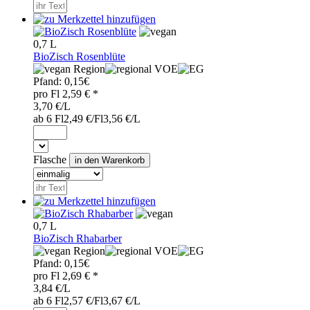
0,7 L
BioZisch Rosenblüte
Region
VOE
Pfand:
0,15€
pro
Fl
2,59
€ *
3,70 €/L
ab 6 Fl
2,49 €/Fl
3,56 €/L
Flasche
0,7 L
BioZisch Rhabarber
Region
VOE
Pfand:
0,15€
pro
Fl
2,69
€ *
3,84 €/L
ab 6 Fl
2,57 €/Fl
3,67 €/L