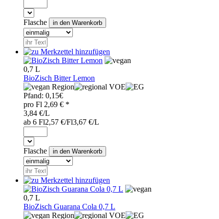
Flasche
0,7 L
BioZisch Bitter Lemon
Region
VOE
Pfand:
0,15€
pro
Fl
2,69
€ *
3,84 €/L
ab 6 Fl
2,57 €/Fl
3,67 €/L
Flasche
0,7 L
BioZisch Guarana Cola 0,7 L
Region
VOE