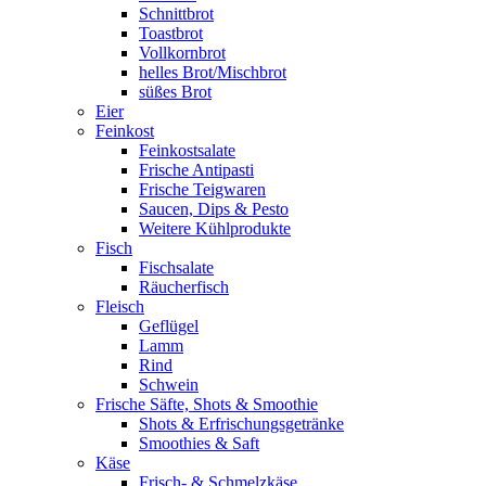
Schnittbrot
Toastbrot
Vollkornbrot
helles Brot/Mischbrot
süßes Brot
Eier
Feinkost
Feinkostsalate
Frische Antipasti
Frische Teigwaren
Saucen, Dips & Pesto
Weitere Kühlprodukte
Fisch
Fischsalate
Räucherfisch
Fleisch
Geflügel
Lamm
Rind
Schwein
Frische Säfte, Shots & Smoothie
Shots & Erfrischungsgetränke
Smoothies & Saft
Käse
Frisch- & Schmelzkäse