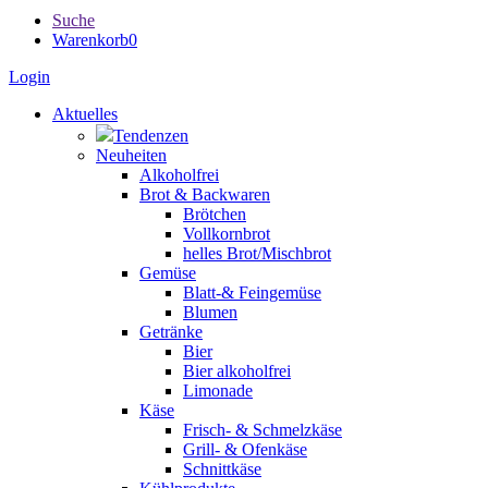
Suche
Warenkorb
0
Login
Aktuelles
Tendenzen
Neuheiten
Alkoholfrei
Brot & Backwaren
Brötchen
Vollkornbrot
helles Brot/Mischbrot
Gemüse
Blatt-& Feingemüse
Blumen
Getränke
Bier
Bier alkoholfrei
Limonade
Käse
Frisch- & Schmelzkäse
Grill- & Ofenkäse
Schnittkäse