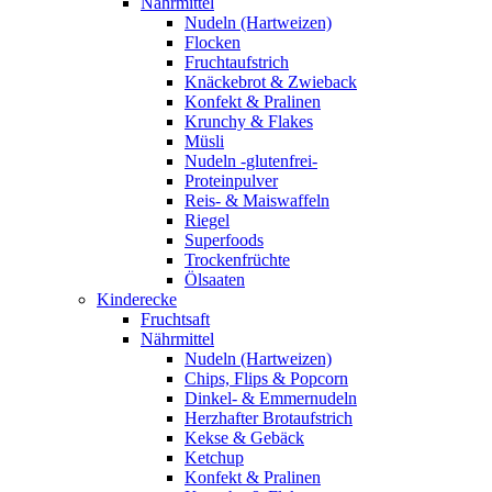
Nährmittel
Nudeln (Hartweizen)
Flocken
Fruchtaufstrich
Knäckebrot & Zwieback
Konfekt & Pralinen
Krunchy & Flakes
Müsli
Nudeln -glutenfrei-
Proteinpulver
Reis- & Maiswaffeln
Riegel
Superfoods
Trockenfrüchte
Ölsaaten
Kinderecke
Fruchtsaft
Nährmittel
Nudeln (Hartweizen)
Chips, Flips & Popcorn
Dinkel- & Emmernudeln
Herzhafter Brotaufstrich
Kekse & Gebäck
Ketchup
Konfekt & Pralinen