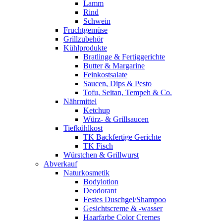
Lamm
Rind
Schwein
Fruchtgemüse
Grillzubehör
Kühlprodukte
Bratlinge & Fertiggerichte
Butter & Margarine
Feinkostsalate
Saucen, Dips & Pesto
Tofu, Seitan, Tempeh & Co.
Nährmittel
Ketchup
Würz- & Grillsaucen
Tiefkühlkost
TK Backfertige Gerichte
TK Fisch
Würstchen & Grillwurst
Abverkauf
Naturkosmetik
Bodylotion
Deodorant
Festes Duschgel/Shampoo
Gesichtscreme & -wasser
Haarfarbe Color Cremes