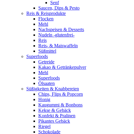
Senf
Saucen, Dips & Pesto
Reis & Reisprodukte
Flocken
Mehl
Nachspeisen & Desserts
Nudeln -glutenfrei-
Reis
Reis- & Maiswaffeln
Süßmittel
Superfoods
Getreide
Kakao & Getränkepulver
Mehl
Superfoods
Ölsaaten
Süßigkeiten & Knabbereien
Chips, Flips & Popcorn
Honig
Kaugummi & Bonbons
Kekse & Gebäck
Konfekt & Pralinen
Pikantes Gebäck
Riegel
Schokolade