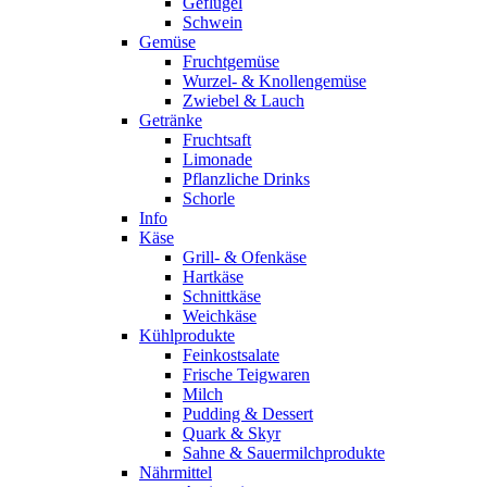
Geflügel
Schwein
Gemüse
Fruchtgemüse
Wurzel- & Knollengemüse
Zwiebel & Lauch
Getränke
Fruchtsaft
Limonade
Pflanzliche Drinks
Schorle
Info
Käse
Grill- & Ofenkäse
Hartkäse
Schnittkäse
Weichkäse
Kühlprodukte
Feinkostsalate
Frische Teigwaren
Milch
Pudding & Dessert
Quark & Skyr
Sahne & Sauermilchprodukte
Nährmittel