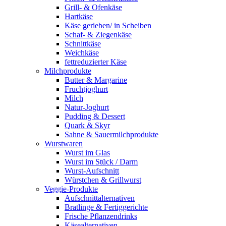
Grill- & Ofenkäse
Hartkäse
Käse gerieben/ in Scheiben
Schaf- & Ziegenkäse
Schnittkäse
Weichkäse
fettreduzierter Käse
Milchprodukte
Butter & Margarine
Fruchtjoghurt
Milch
Natur-Joghurt
Pudding & Dessert
Quark & Skyr
Sahne & Sauermilchprodukte
Wurstwaren
Wurst im Glas
Wurst im Stück / Darm
Wurst-Aufschnitt
Würstchen & Grillwurst
Veggie-Produkte
Aufschnittalternativen
Bratlinge & Fertiggerichte
Frische Pflanzendrinks
Käsealternativen