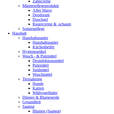
Zahncreme
Männerpflegeprodukte
After Shave
Deodorant
Duschgel
Rasiercreme & -schaum
Sonnenpflege
Haushalt
Haushaltspapier
Haushaltspapier
Küchenhelfer
Hygieneartikel
Wasch - & Putzmittel
Desinfektionsmittel
Putzmittel
Spülmittel
Waschmittel
Tiernahrung
Hunde
Katzen
Wildvogelfutter
Dünger & Blumenerde
Gesundheit
Saatgut
Blumen (Saatgut)