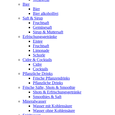
Bier
Bier
Bier alkoholfrei
Saft & Sirup
Fruchtsaft
Gemüsesaft
Sirup & Muttersaft
Erfrischungsgetränke
Eistee
Fruchtsaft
Limonade
Schorle
Cidre & Cocktails
Cidre
Cocktails
Pflanzliche Drinks
Frische Pflanzendrinks
Pflanzliche Drinks
Frische Säfte, Shots & Smoothie
Shots & Erfrischungsgetränke
Smoothies & Saft
Mineralwasser
Wasser mit Kohlensäure
Wasser ohne Kohlensäure