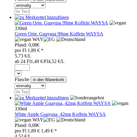
330ml
Green Orig. Guayusa 99mg Koffein WAYSA
WAY
Pfand:
0,08€
pro
Fl
1,89
€ *
5,73 €/L
ab 24 Fl
1,49 €/Fl
4,52 €/L
Flasche
330ml
White Apple Guayusa, 42mg Koffein WAYSA
WAY
Pfand:
0,08€
pro
Fl
1,89 €
1,49
€ *
4,52 €/L