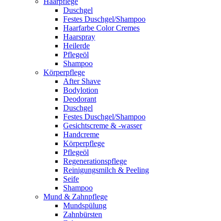
Haarpflege
Duschgel
Festes Duschgel/Shampoo
Haarfarbe Color Cremes
Haarspray
Heilerde
Pflegeöl
Shampoo
Körperpflege
After Shave
Bodylotion
Deodorant
Duschgel
Festes Duschgel/Shampoo
Gesichtscreme & -wasser
Handcreme
Körperpflege
Pflegeöl
Regenerationspflege
Reinigungsmilch & Peeling
Seife
Shampoo
Mund & Zahnpflege
Mundspülung
Zahnbürsten