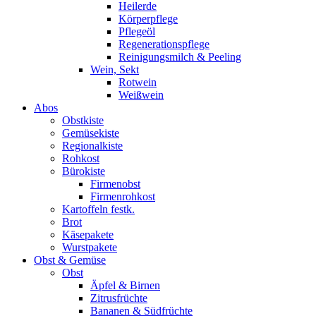
Heilerde
Körperpflege
Pflegeöl
Regenerationspflege
Reinigungsmilch & Peeling
Wein, Sekt
Rotwein
Weißwein
Abos
Obstkiste
Gemüsekiste
Regionalkiste
Rohkost
Bürokiste
Firmenobst
Firmenrohkost
Kartoffeln festk.
Brot
Käsepakete
Wurstpakete
Obst & Gemüse
Obst
Äpfel & Birnen
Zitrusfrüchte
Bananen & Südfrüchte