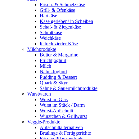
Frisch- & Schmelzkäse
Grill- & Ofenkäse
Hartkäse
Käse gerieben/ in Scheiben
Schaf- & Ziegenkäse
Schnittkäse
Weichkäse
fettreduzierter Käse
Milchprodukte
Butter & Margarine
Fruchtjoghurt
Milch
Natur-Joghurt
Pudding & Dessert
Quark & Skyr
Sahne & Sauermilchprodukte
Wurstwaren
Wurst im Glas
Wurst im Stück / Darm
Wurst-Aufschnitt
Würstchen & Grillwurst
Veggie-Produkte
Aufschnittalternativen
Bratlinge & Fertiggerichte
Frische Pflanzendrinks