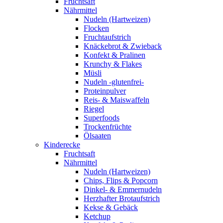
Fruchtsaft
Nährmittel
Nudeln (Hartweizen)
Flocken
Fruchtaufstrich
Knäckebrot & Zwieback
Konfekt & Pralinen
Krunchy & Flakes
Müsli
Nudeln -glutenfrei-
Proteinpulver
Reis- & Maiswaffeln
Riegel
Superfoods
Trockenfrüchte
Ölsaaten
Kinderecke
Fruchtsaft
Nährmittel
Nudeln (Hartweizen)
Chips, Flips & Popcorn
Dinkel- & Emmernudeln
Herzhafter Brotaufstrich
Kekse & Gebäck
Ketchup