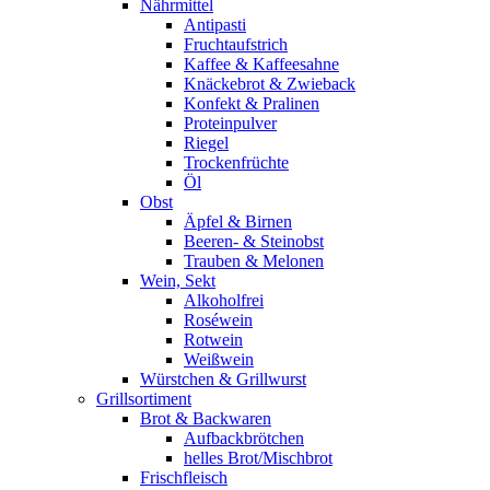
Nährmittel
Antipasti
Fruchtaufstrich
Kaffee & Kaffeesahne
Knäckebrot & Zwieback
Konfekt & Pralinen
Proteinpulver
Riegel
Trockenfrüchte
Öl
Obst
Äpfel & Birnen
Beeren- & Steinobst
Trauben & Melonen
Wein, Sekt
Alkoholfrei
Roséwein
Rotwein
Weißwein
Würstchen & Grillwurst
Grillsortiment
Brot & Backwaren
Aufbackbrötchen
helles Brot/Mischbrot
Frischfleisch