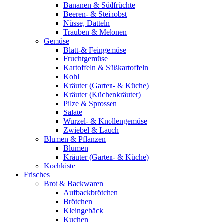
Bananen & Südfrüchte
Beeren- & Steinobst
Nüsse, Datteln
Trauben & Melonen
Gemüse
Blatt-& Feingemüse
Fruchtgemüse
Kartoffeln & Süßkartoffeln
Kohl
Kräuter (Garten- & Küche)
Kräuter (Küchenkräuter)
Pilze & Sprossen
Salate
Wurzel- & Knollengemüse
Zwiebel & Lauch
Blumen & Pflanzen
Blumen
Kräuter (Garten- & Küche)
Kochkiste
Frisches
Brot & Backwaren
Aufbackbrötchen
Brötchen
Kleingebäck
Kuchen