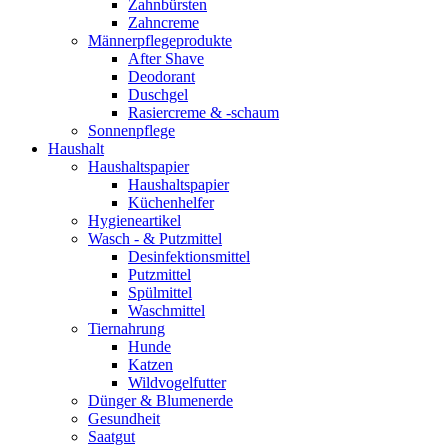
Zahnbürsten
Zahncreme
Männerpflegeprodukte
After Shave
Deodorant
Duschgel
Rasiercreme & -schaum
Sonnenpflege
Haushalt
Haushaltspapier
Haushaltspapier
Küchenhelfer
Hygieneartikel
Wasch - & Putzmittel
Desinfektionsmittel
Putzmittel
Spülmittel
Waschmittel
Tiernahrung
Hunde
Katzen
Wildvogelfutter
Dünger & Blumenerde
Gesundheit
Saatgut