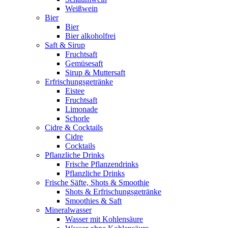
Weißwein
Bier
Bier
Bier alkoholfrei
Saft & Sirup
Fruchtsaft
Gemüsesaft
Sirup & Muttersaft
Erfrischungsgetränke
Eistee
Fruchtsaft
Limonade
Schorle
Cidre & Cocktails
Cidre
Cocktails
Pflanzliche Drinks
Frische Pflanzendrinks
Pflanzliche Drinks
Frische Säfte, Shots & Smoothie
Shots & Erfrischungsgetränke
Smoothies & Saft
Mineralwasser
Wasser mit Kohlensäure