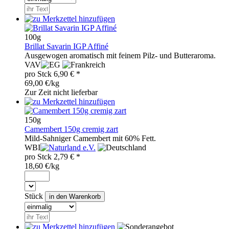
100g
Brillat Savarin IGP Affiné
Ausgewogen aromatisch mit feinem Pilz- und Butteraroma.
VAV
pro
Stck
6,90
€ *
69,00 €/kg
Zur Zeit nicht lieferbar
150g
Camembert 150g cremig zart
Mild-Sahniger Camembert mit 60% Fett.
WBI
pro
Stck
2,79
€ *
18,60 €/kg
Stück