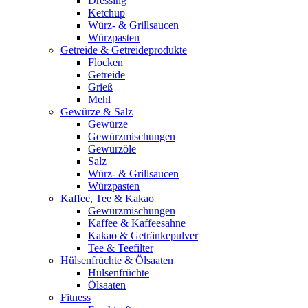
Dressing
Ketchup
Würz- & Grillsaucen
Würzpasten
Getreide & Getreideprodukte
Flocken
Getreide
Grieß
Mehl
Gewürze & Salz
Gewürze
Gewürzmischungen
Gewürzöle
Salz
Würz- & Grillsaucen
Würzpasten
Kaffee, Tee & Kakao
Gewürzmischungen
Kaffee & Kaffeesahne
Kakao & Getränkepulver
Tee & Teefilter
Hülsenfrüchte & Ölsaaten
Hülsenfrüchte
Ölsaaten
Fitness