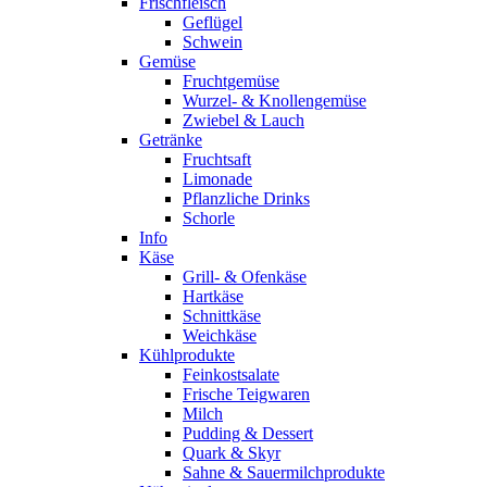
Frischfleisch
Geflügel
Schwein
Gemüse
Fruchtgemüse
Wurzel- & Knollengemüse
Zwiebel & Lauch
Getränke
Fruchtsaft
Limonade
Pflanzliche Drinks
Schorle
Info
Käse
Grill- & Ofenkäse
Hartkäse
Schnittkäse
Weichkäse
Kühlprodukte
Feinkostsalate
Frische Teigwaren
Milch
Pudding & Dessert
Quark & Skyr
Sahne & Sauermilchprodukte