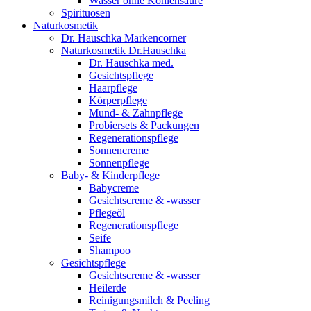
Wasser ohne Kohlensäure
Spirituosen
Naturkosmetik
Dr. Hauschka Markencorner
Naturkosmetik Dr.Hauschka
Dr. Hauschka med.
Gesichtspflege
Haarpflege
Körperpflege
Mund- & Zahnpflege
Probiersets & Packungen
Regenerationspflege
Sonnencreme
Sonnenpflege
Baby- & Kinderpflege
Babycreme
Gesichtscreme & -wasser
Pflegeöl
Regenerationspflege
Seife
Shampoo
Gesichtspflege
Gesichtscreme & -wasser
Heilerde
Reinigungsmilch & Peeling