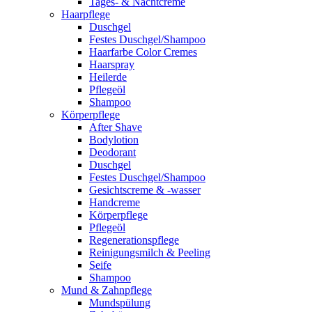
Tages- & Nachtcreme
Haarpflege
Duschgel
Festes Duschgel/Shampoo
Haarfarbe Color Cremes
Haarspray
Heilerde
Pflegeöl
Shampoo
Körperpflege
After Shave
Bodylotion
Deodorant
Duschgel
Festes Duschgel/Shampoo
Gesichtscreme & -wasser
Handcreme
Körperpflege
Pflegeöl
Regenerationspflege
Reinigungsmilch & Peeling
Seife
Shampoo
Mund & Zahnpflege
Mundspülung