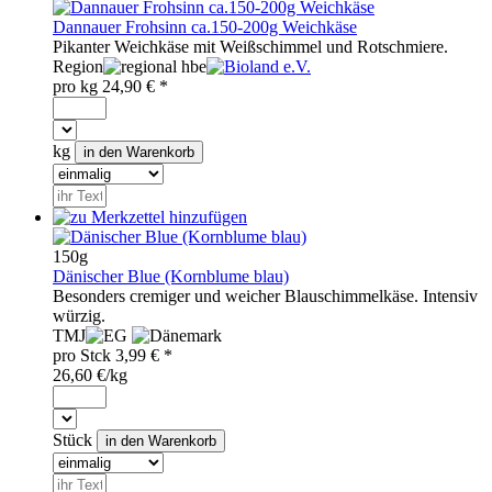
Dannauer Frohsinn ca.150-200g Weichkäse
Pikanter Weichkäse mit Weißschimmel und Rotschmiere.
Region
hbe
pro
kg
24,90
€ *
kg
150g
Dänischer Blue (Kornblume blau)
Besonders cremiger und weicher Blauschimmelkäse. Intensiv
würzig.
TMJ
pro
Stck
3,99
€ *
26,60 €/kg
Stück