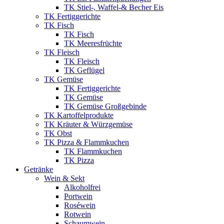
TK Stiel-, Waffel-& Becher Eis
TK Fertiggerichte
TK Fisch
TK Fisch
TK Meeresfrüchte
TK Fleisch
TK Fleisch
TK Geflügel
TK Gemüse
TK Fertiggerichte
TK Gemüse
TK Gemüse Großgebinde
TK Kartoffelprodukte
TK Kräuter & Würzgemüse
TK Obst
TK Pizza & Flammkuchen
TK Flammkuchen
TK Pizza
Getränke
Wein & Sekt
Alkoholfrei
Portwein
Roséwein
Rotwein
Schaumwein