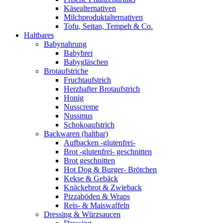
Käsealternativen
Milchproduktalternativen
Tofu, Seitan, Tempeh & Co.
Haltbares
Babynahrung
Babybrei
Babygläschen
Brotaufstriche
Fruchtaufstrich
Herzhafter Brotaufstrich
Honig
Nusscreme
Nussmus
Schokoaufstrich
Backwaren (haltbar)
Aufbacken -glutenfrei-
Brot -glutenfrei- geschnitten
Brot geschnitten
Hot Dog & Burger- Brötchen
Kekse & Gebäck
Knäckebrot & Zwieback
Pizzaböden & Wraps
Reis- & Maiswaffeln
Dressing & Würzsaucen