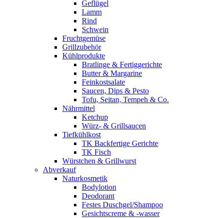
Geflügel
Lamm
Rind
Schwein
Fruchtgemüse
Grillzubehör
Kühlprodukte
Bratlinge & Fertiggerichte
Butter & Margarine
Feinkostsalate
Saucen, Dips & Pesto
Tofu, Seitan, Tempeh & Co.
Nährmittel
Ketchup
Würz- & Grillsaucen
Tiefkühlkost
TK Backfertige Gerichte
TK Fisch
Würstchen & Grillwurst
Abverkauf
Naturkosmetik
Bodylotion
Deodorant
Festes Duschgel/Shampoo
Gesichtscreme & -wasser