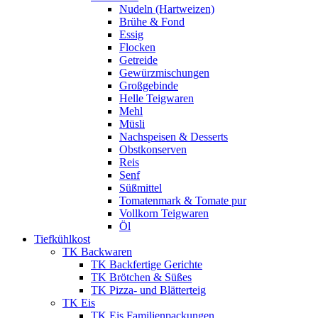
Nudeln (Hartweizen)
Brühe & Fond
Essig
Flocken
Getreide
Gewürzmischungen
Großgebinde
Helle Teigwaren
Mehl
Müsli
Nachspeisen & Desserts
Obstkonserven
Reis
Senf
Süßmittel
Tomatenmark & Tomate pur
Vollkorn Teigwaren
Öl
Tiefkühlkost
TK Backwaren
TK Backfertige Gerichte
TK Brötchen & Süßes
TK Pizza- und Blätterteig
TK Eis
TK Eis Familienpackungen