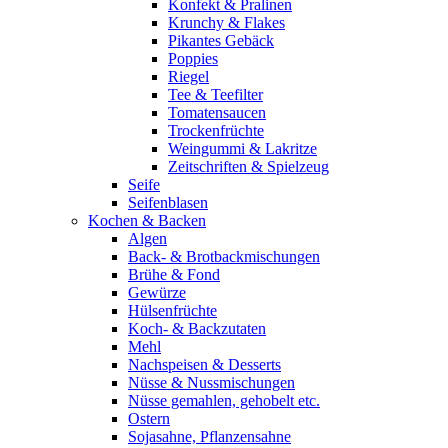
Konfekt & Pralinen
Krunchy & Flakes
Pikantes Gebäck
Poppies
Riegel
Tee & Teefilter
Tomatensaucen
Trockenfrüchte
Weingummi & Lakritze
Zeitschriften & Spielzeug
Seife
Seifenblasen
Kochen & Backen
Algen
Back- & Brotbackmischungen
Brühe & Fond
Gewürze
Hülsenfrüchte
Koch- & Backzutaten
Mehl
Nachspeisen & Desserts
Nüsse & Nussmischungen
Nüsse gemahlen, gehobelt etc.
Ostern
Sojasahne, Pflanzensahne