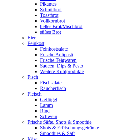
Pikantes
Schnittbrot
Toastbrot
Vollkornbrot
helles Brot/Mischbrot
süßes Brot
Eier
Feinkost
Feinkostsalate
Frische Antipasti
Frische Teigwaren
Saucen, Dips & Pesto
Weitere Kühlprodukte
Fisch
Fischsalate
Räucherfisch
Fleisch
Geflügel
Lamm
Rind
Schwein
Frische Säfte, Shots & Smoothie
Shots & Erfrischungsgetränke
Smoothies & Saft
Käse