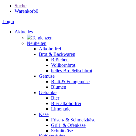
Suche
Warenkorb
0
Login
Aktuelles
Tendenzen
Neuheiten
Alkoholfrei
Brot & Backwaren
Brötchen
Vollkornbrot
helles Brot/Mischbrot
Gemüse
Blatt-& Feingemüse
Blumen
Getränke
Bier
Bier alkoholfrei
Limonade
Käse
Frisch- & Schmelzkäse
Grill- & Ofenkäse
Schnittkäse