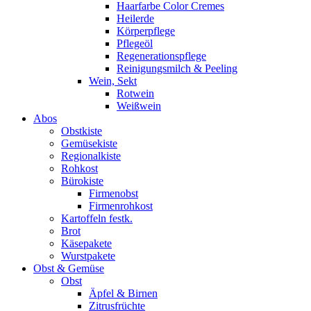
Haarfarbe Color Cremes
Heilerde
Körperpflege
Pflegeöl
Regenerationspflege
Reinigungsmilch & Peeling
Wein, Sekt
Rotwein
Weißwein
Abos
Obstkiste
Gemüsekiste
Regionalkiste
Rohkost
Bürokiste
Firmenobst
Firmenrohkost
Kartoffeln festk.
Brot
Käsepakete
Wurstpakete
Obst & Gemüse
Obst
Äpfel & Birnen
Zitrusfrüchte