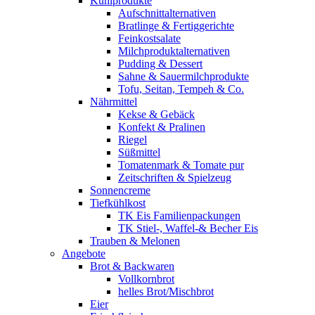
Kühlprodukte
Aufschnittalternativen
Bratlinge & Fertiggerichte
Feinkostsalate
Milchproduktalternativen
Pudding & Dessert
Sahne & Sauermilchprodukte
Tofu, Seitan, Tempeh & Co.
Nährmittel
Kekse & Gebäck
Konfekt & Pralinen
Riegel
Süßmittel
Tomatenmark & Tomate pur
Zeitschriften & Spielzeug
Sonnencreme
Tiefkühlkost
TK Eis Familienpackungen
TK Stiel-, Waffel-& Becher Eis
Trauben & Melonen
Angebote
Brot & Backwaren
Vollkornbrot
helles Brot/Mischbrot
Eier