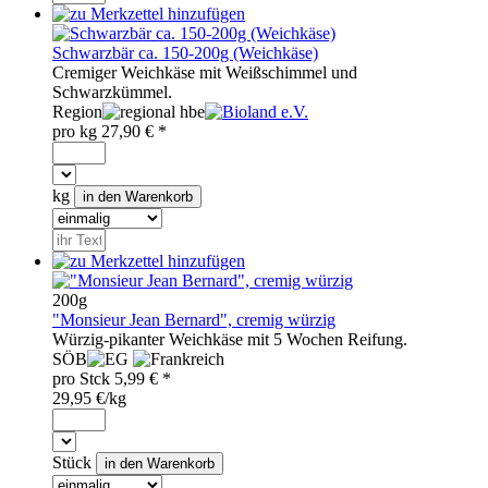
Schwarzbär ca. 150-200g (Weichkäse)
Cremiger Weichkäse mit Weißschimmel und
Schwarzkümmel.
Region
hbe
pro
kg
27,90
€ *
kg
200g
"Monsieur Jean Bernard", cremig würzig
Würzig-pikanter Weichkäse mit 5 Wochen Reifung.
SÖB
pro
Stck
5,99
€ *
29,95 €/kg
Stück