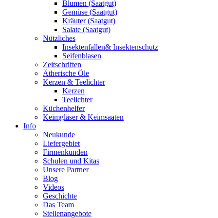
Blumen (Saatgut)
Gemüse (Saatgut)
Kräuter (Saatgut)
Salate (Saatgut)
Nützliches
Insektenfallen& Insektenschutz
Seifenblasen
Zeitschriften
Ätherische Öle
Kerzen & Teelichter
Kerzen
Teelichter
Küchenhelfer
Keimgläser & Keimsaaten
Info
Neukunde
Liefergebiet
Firmenkunden
Schulen und Kitas
Unsere Partner
Blog
Videos
Geschichte
Das Team
Stellenangebote