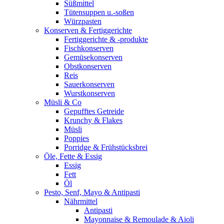
Süßmittel
Tütensuppen u.-soßen
Würzpasten
Konserven & Fertiggerichte
Fertiggerichte & -produkte
Fischkonserven
Gemüsekonserven
Obstkonserven
Reis
Sauerkonserven
Wurstkonserven
Müsli & Co
Gepufftes Getreide
Krunchy & Flakes
Müsli
Poppies
Porridge & Frühstücksbrei
Öle, Fette & Essig
Essig
Fett
Öl
Pesto, Senf, Mayo & Antipasti
Nährmittel
Antipasti
Mayonnaise & Remoulade & Aioli