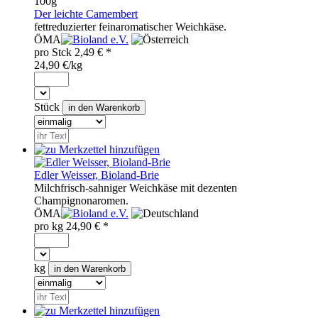
100g
Der leichte Camembert
fettreduzierter feinaromatischer Weichkäse.
ÖMA
pro
Stck
2,49
€ *
24,90 €/kg
Stück
Edler Weisser, Bioland-Brie
Milchfrisch-sahniger Weichkäse mit dezenten
Champignonaromen.
ÖMA
pro
kg
24,90
€ *
kg