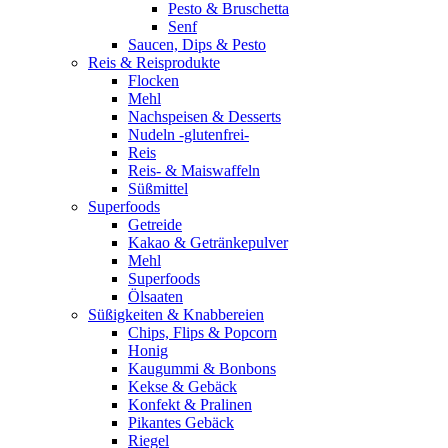
Pesto & Bruschetta
Senf
Saucen, Dips & Pesto
Reis & Reisprodukte
Flocken
Mehl
Nachspeisen & Desserts
Nudeln -glutenfrei-
Reis
Reis- & Maiswaffeln
Süßmittel
Superfoods
Getreide
Kakao & Getränkepulver
Mehl
Superfoods
Ölsaaten
Süßigkeiten & Knabbereien
Chips, Flips & Popcorn
Honig
Kaugummi & Bonbons
Kekse & Gebäck
Konfekt & Pralinen
Pikantes Gebäck
Riegel