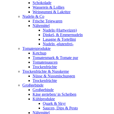
Schokolade
Wassereis & Lollies
Weingummi & Lakritze
Nudeln & Co
Frische Teigwaren
Nährmittel
Nudeln (Hartweizen)
Dinkel- & Emmernudeln
Lasagne & Tortellini
Nudeln -glutenfrei-
Tomatenprodukte
Ketchup
Tomatenmark & Tomate pur
Tomatensaucen
Trockenfrüchte
Trockenfrüchte & Nusskerne
Nüsse & Nussmischungen
Trockenfrüchte
Großgebinde
Großgebinde
Käse gerieben/ in Scheiben
Kühlprodukte
Quark & Skyr
Saucen, Dips & Pesto
Nährmittel