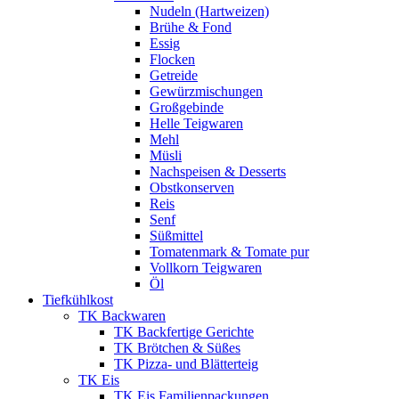
Nudeln (Hartweizen)
Brühe & Fond
Essig
Flocken
Getreide
Gewürzmischungen
Großgebinde
Helle Teigwaren
Mehl
Müsli
Nachspeisen & Desserts
Obstkonserven
Reis
Senf
Süßmittel
Tomatenmark & Tomate pur
Vollkorn Teigwaren
Öl
Tiefkühlkost
TK Backwaren
TK Backfertige Gerichte
TK Brötchen & Süßes
TK Pizza- und Blätterteig
TK Eis
TK Eis Familienpackungen