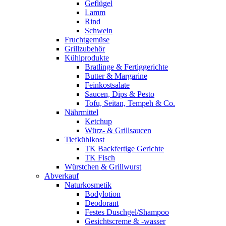
Geflügel
Lamm
Rind
Schwein
Fruchtgemüse
Grillzubehör
Kühlprodukte
Bratlinge & Fertiggerichte
Butter & Margarine
Feinkostsalate
Saucen, Dips & Pesto
Tofu, Seitan, Tempeh & Co.
Nährmittel
Ketchup
Würz- & Grillsaucen
Tiefkühlkost
TK Backfertige Gerichte
TK Fisch
Würstchen & Grillwurst
Abverkauf
Naturkosmetik
Bodylotion
Deodorant
Festes Duschgel/Shampoo
Gesichtscreme & -wasser