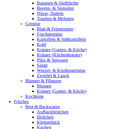
Bananen & Südfrüchte
Beeren- & Steinobst
Nüsse, Datteln
Trauben & Melonen
Gemüse
Blatt-& Feingemüse
Fruchtgemüse
Kartoffeln & Süßkartoffeln
Kohl
Kräuter (Garten- & Küche)
Kräuter (Küchenkräuter)
Pilze & Sprossen
Salate
Wurzel- & Knollengemüse
Zwiebel & Lauch
Blumen & Pflanzen
Blumen
Kräuter (Garten- & Küche)
Kochkiste
Frisches
Brot & Backwaren
Aufbackbrötchen
Brötchen
Kleingebäck
Kuchen