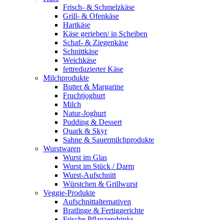
Frisch- & Schmelzkäse
Grill- & Ofenkäse
Hartkäse
Käse gerieben/ in Scheiben
Schaf- & Ziegenkäse
Schnittkäse
Weichkäse
fettreduzierter Käse
Milchprodukte
Butter & Margarine
Fruchtjoghurt
Milch
Natur-Joghurt
Pudding & Dessert
Quark & Skyr
Sahne & Sauermilchprodukte
Wurstwaren
Wurst im Glas
Wurst im Stück / Darm
Wurst-Aufschnitt
Würstchen & Grillwurst
Veggie-Produkte
Aufschnittalternativen
Bratlinge & Fertiggerichte
Frische Pflanzendrinks