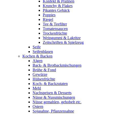
Konfekt & Pralinen
Krunchy & Flakes
Pikantes Gebäck
Poppies
Riegel
Tee & Teefilter
Tomatensaucen
Trockenfrüchte
Weingummi & Lakritze
Zeitschriften & Spielzeug
Seife
Seifenblasen
Kochen & Backen
Algen
Back- & Brotbackmischungen
Brühe & Fond
Gewürze
Hülsenfrüchte
Koch- & Backzutaten
Mehl
Nachspeisen & Desserts
Nüsse & Nussmischungen
Nüsse gemahlen, gehobelt etc.
Ostern
Sojasahne, Pflanzensahne