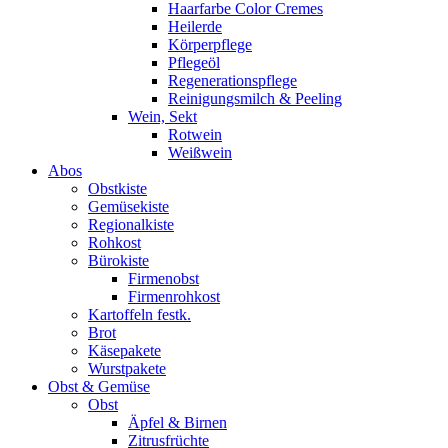
Haarfarbe Color Cremes
Heilerde
Körperpflege
Pflegeöl
Regenerationspflege
Reinigungsmilch & Peeling
Wein, Sekt
Rotwein
Weißwein
Abos
Obstkiste
Gemüsekiste
Regionalkiste
Rohkost
Bürokiste
Firmenobst
Firmenrohkost
Kartoffeln festk.
Brot
Käsepakete
Wurstpakete
Obst & Gemüse
Obst
Äpfel & Birnen
Zitrusfrüchte