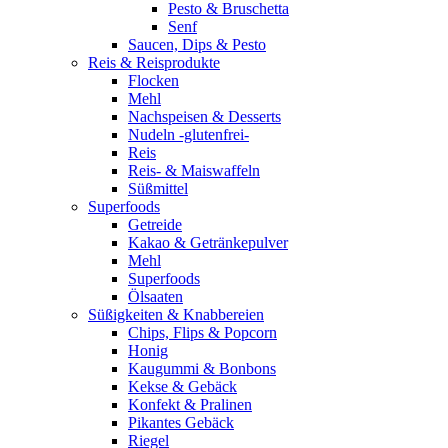
Pesto & Bruschetta
Senf
Saucen, Dips & Pesto
Reis & Reisprodukte
Flocken
Mehl
Nachspeisen & Desserts
Nudeln -glutenfrei-
Reis
Reis- & Maiswaffeln
Süßmittel
Superfoods
Getreide
Kakao & Getränkepulver
Mehl
Superfoods
Ölsaaten
Süßigkeiten & Knabbereien
Chips, Flips & Popcorn
Honig
Kaugummi & Bonbons
Kekse & Gebäck
Konfekt & Pralinen
Pikantes Gebäck
Riegel