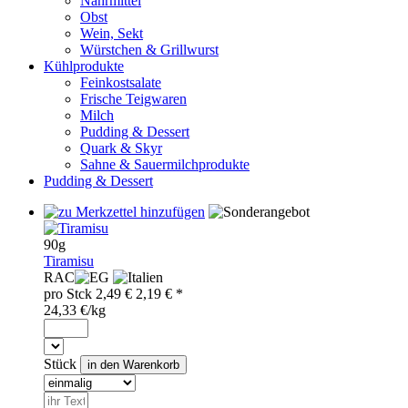
Nährmittel
Obst
Wein, Sekt
Würstchen & Grillwurst
Kühlprodukte
Feinkostsalate
Frische Teigwaren
Milch
Pudding & Dessert
Quark & Skyr
Sahne & Sauermilchprodukte
Pudding & Dessert
90g
Tiramisu
RAC
pro
Stck
2,49 €
2,19
€ *
24,33 €/kg
Stück