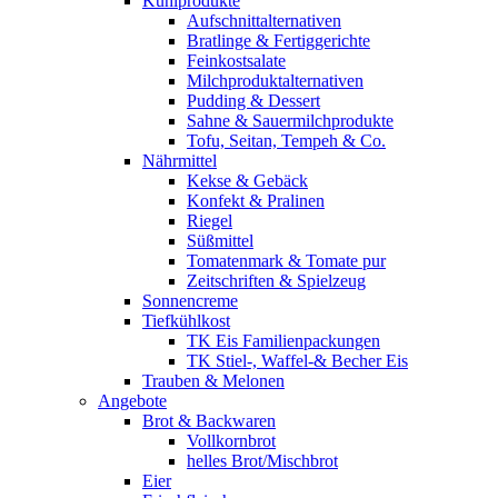
Kühlprodukte
Aufschnittalternativen
Bratlinge & Fertiggerichte
Feinkostsalate
Milchproduktalternativen
Pudding & Dessert
Sahne & Sauermilchprodukte
Tofu, Seitan, Tempeh & Co.
Nährmittel
Kekse & Gebäck
Konfekt & Pralinen
Riegel
Süßmittel
Tomatenmark & Tomate pur
Zeitschriften & Spielzeug
Sonnencreme
Tiefkühlkost
TK Eis Familienpackungen
TK Stiel-, Waffel-& Becher Eis
Trauben & Melonen
Angebote
Brot & Backwaren
Vollkornbrot
helles Brot/Mischbrot
Eier