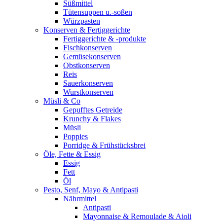
Süßmittel
Tütensuppen u.-soßen
Würzpasten
Konserven & Fertiggerichte
Fertiggerichte & -produkte
Fischkonserven
Gemüsekonserven
Obstkonserven
Reis
Sauerkonserven
Wurstkonserven
Müsli & Co
Gepufftes Getreide
Krunchy & Flakes
Müsli
Poppies
Porridge & Frühstücksbrei
Öle, Fette & Essig
Essig
Fett
Öl
Pesto, Senf, Mayo & Antipasti
Nährmittel
Antipasti
Mayonnaise & Remoulade & Aioli