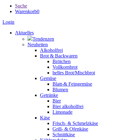
Suche
Warenkorb
0
Login
Aktuelles
Tendenzen
Neuheiten
Alkoholfrei
Brot & Backwaren
Brötchen
Vollkornbrot
helles Brot/Mischbrot
Gemüse
Blatt-& Feingemüse
Blumen
Getränke
Bier
Bier alkoholfrei
Limonade
Käse
Frisch- & Schmelzkäse
Grill- & Ofenkäse
Schnittkäse