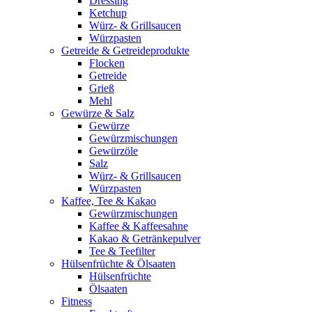
Dressing
Ketchup
Würz- & Grillsaucen
Würzpasten
Getreide & Getreideprodukte
Flocken
Getreide
Grieß
Mehl
Gewürze & Salz
Gewürze
Gewürzmischungen
Gewürzöle
Salz
Würz- & Grillsaucen
Würzpasten
Kaffee, Tee & Kakao
Gewürzmischungen
Kaffee & Kaffeesahne
Kakao & Getränkepulver
Tee & Teefilter
Hülsenfrüchte & Ölsaaten
Hülsenfrüchte
Ölsaaten
Fitness