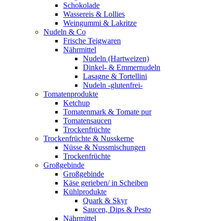
Schokolade
Wassereis & Lollies
Weingummi & Lakritze
Nudeln & Co
Frische Teigwaren
Nährmittel
Nudeln (Hartweizen)
Dinkel- & Emmernudeln
Lasagne & Tortellini
Nudeln -glutenfrei-
Tomatenprodukte
Ketchup
Tomatenmark & Tomate pur
Tomatensaucen
Trockenfrüchte
Trockenfrüchte & Nusskerne
Nüsse & Nussmischungen
Trockenfrüchte
Großgebinde
Großgebinde
Käse gerieben/ in Scheiben
Kühlprodukte
Quark & Skyr
Saucen, Dips & Pesto
Nährmittel