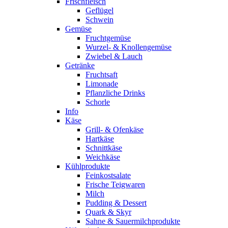
Frischfleisch
Geflügel
Schwein
Gemüse
Fruchtgemüse
Wurzel- & Knollengemüse
Zwiebel & Lauch
Getränke
Fruchtsaft
Limonade
Pflanzliche Drinks
Schorle
Info
Käse
Grill- & Ofenkäse
Hartkäse
Schnittkäse
Weichkäse
Kühlprodukte
Feinkostsalate
Frische Teigwaren
Milch
Pudding & Dessert
Quark & Skyr
Sahne & Sauermilchprodukte