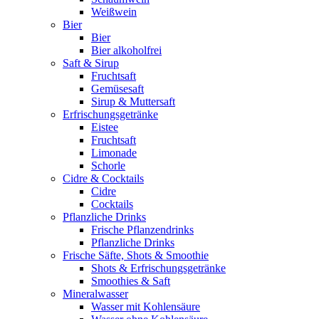
Weißwein
Bier
Bier
Bier alkoholfrei
Saft & Sirup
Fruchtsaft
Gemüsesaft
Sirup & Muttersaft
Erfrischungsgetränke
Eistee
Fruchtsaft
Limonade
Schorle
Cidre & Cocktails
Cidre
Cocktails
Pflanzliche Drinks
Frische Pflanzendrinks
Pflanzliche Drinks
Frische Säfte, Shots & Smoothie
Shots & Erfrischungsgetränke
Smoothies & Saft
Mineralwasser
Wasser mit Kohlensäure