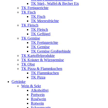
TK Stiel-, Waffel-& Becher Eis
TK Fertiggerichte
TK Fisch
TK Fisch
TK Meeresfrüchte
TK Fleisch
TK Fleisch
TK Geflügel
TK Gemüse
TK Fertiggerichte
TK Gemüse
TK Gemüse Großgebinde
TK Kartoffelprodukte
TK Kräuter & Würzgemüse
TK Obst
TK Pizza & Flammkuchen
TK Flammkuchen
TK Pizza
Getränke
Wein & Sekt
Alkoholfrei
Portwein
Roséwein
Rotwein
Schaumwein