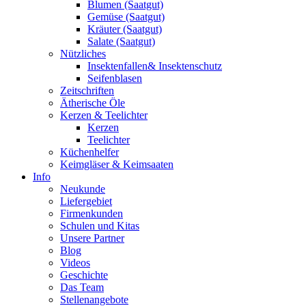
Blumen (Saatgut)
Gemüse (Saatgut)
Kräuter (Saatgut)
Salate (Saatgut)
Nützliches
Insektenfallen& Insektenschutz
Seifenblasen
Zeitschriften
Ätherische Öle
Kerzen & Teelichter
Kerzen
Teelichter
Küchenhelfer
Keimgläser & Keimsaaten
Info
Neukunde
Liefergebiet
Firmenkunden
Schulen und Kitas
Unsere Partner
Blog
Videos
Geschichte
Das Team
Stellenangebote