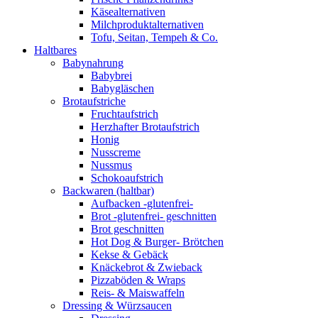
Käsealternativen
Milchproduktalternativen
Tofu, Seitan, Tempeh & Co.
Haltbares
Babynahrung
Babybrei
Babygläschen
Brotaufstriche
Fruchtaufstrich
Herzhafter Brotaufstrich
Honig
Nusscreme
Nussmus
Schokoaufstrich
Backwaren (haltbar)
Aufbacken -glutenfrei-
Brot -glutenfrei- geschnitten
Brot geschnitten
Hot Dog & Burger- Brötchen
Kekse & Gebäck
Knäckebrot & Zwieback
Pizzaböden & Wraps
Reis- & Maiswaffeln
Dressing & Würzsaucen