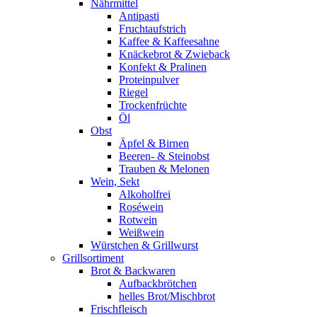
Nährmittel
Antipasti
Fruchtaufstrich
Kaffee & Kaffeesahne
Knäckebrot & Zwieback
Konfekt & Pralinen
Proteinpulver
Riegel
Trockenfrüchte
Öl
Obst
Äpfel & Birnen
Beeren- & Steinobst
Trauben & Melonen
Wein, Sekt
Alkoholfrei
Roséwein
Rotwein
Weißwein
Würstchen & Grillwurst
Grillsortiment
Brot & Backwaren
Aufbackbrötchen
helles Brot/Mischbrot
Frischfleisch