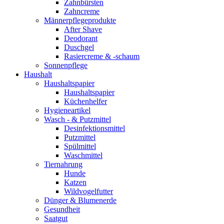
Zahnbürsten
Zahncreme
Männerpflegeprodukte
After Shave
Deodorant
Duschgel
Rasiercreme & -schaum
Sonnenpflege
Haushalt
Haushaltspapier
Haushaltspapier
Küchenhelfer
Hygieneartikel
Wasch - & Putzmittel
Desinfektionsmittel
Putzmittel
Spülmittel
Waschmittel
Tiernahrung
Hunde
Katzen
Wildvogelfutter
Dünger & Blumenerde
Gesundheit
Saatgut