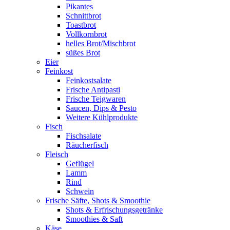
Pikantes
Schnittbrot
Toastbrot
Vollkornbrot
helles Brot/Mischbrot
süßes Brot
Eier
Feinkost
Feinkostsalate
Frische Antipasti
Frische Teigwaren
Saucen, Dips & Pesto
Weitere Kühlprodukte
Fisch
Fischsalate
Räucherfisch
Fleisch
Geflügel
Lamm
Rind
Schwein
Frische Säfte, Shots & Smoothie
Shots & Erfrischungsgetränke
Smoothies & Saft
Käse