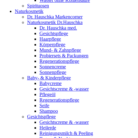
Wasser ohne Kohlensäure
Spirituosen
Naturkosmetik
Dr. Hauschka Markencorner
Naturkosmetik Dr.Hauschka
Dr. Hauschka med.
Gesichtspflege
Haarpflege
Körperpflege
Mund- & Zahnpflege
Probiersets & Packungen
Regenerationspflege
Sonnencreme
Sonnenpflege
Baby- & Kinderpflege
Babycreme
Gesichtscreme & -wasser
Pflegeöl
Regenerationspflege
Seife
Shampoo
Gesichtspflege
Gesichtscreme & -wasser
Heilerde
Reinigungsmilch & Peeling