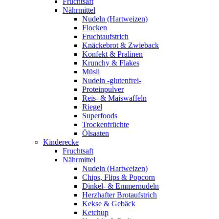
Fruchtsaft
Nährmittel
Nudeln (Hartweizen)
Flocken
Fruchtaufstrich
Knäckebrot & Zwieback
Konfekt & Pralinen
Krunchy & Flakes
Müsli
Nudeln -glutenfrei-
Proteinpulver
Reis- & Maiswaffeln
Riegel
Superfoods
Trockenfrüchte
Ölsaaten
Kinderecke
Fruchtsaft
Nährmittel
Nudeln (Hartweizen)
Chips, Flips & Popcorn
Dinkel- & Emmernudeln
Herzhafter Brotaufstrich
Kekse & Gebäck
Ketchup