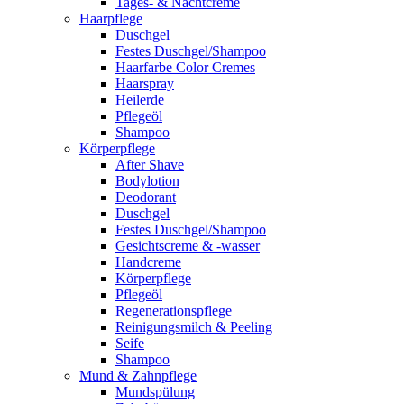
Tages- & Nachtcreme
Haarpflege
Duschgel
Festes Duschgel/Shampoo
Haarfarbe Color Cremes
Haarspray
Heilerde
Pflegeöl
Shampoo
Körperpflege
After Shave
Bodylotion
Deodorant
Duschgel
Festes Duschgel/Shampoo
Gesichtscreme & -wasser
Handcreme
Körperpflege
Pflegeöl
Regenerationspflege
Reinigungsmilch & Peeling
Seife
Shampoo
Mund & Zahnpflege
Mundspülung