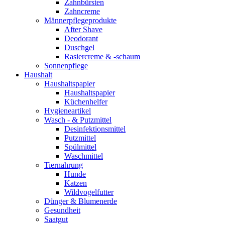
Zahnbürsten
Zahncreme
Männerpflegeprodukte
After Shave
Deodorant
Duschgel
Rasiercreme & -schaum
Sonnenpflege
Haushalt
Haushaltspapier
Haushaltspapier
Küchenhelfer
Hygieneartikel
Wasch - & Putzmittel
Desinfektionsmittel
Putzmittel
Spülmittel
Waschmittel
Tiernahrung
Hunde
Katzen
Wildvogelfutter
Dünger & Blumenerde
Gesundheit
Saatgut