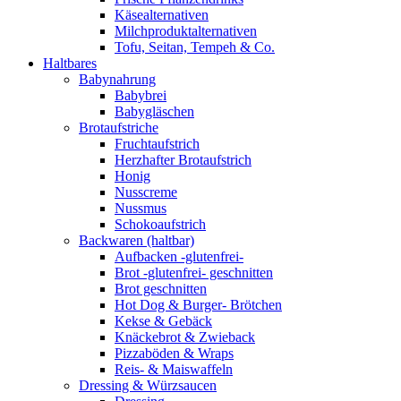
Käsealternativen
Milchproduktalternativen
Tofu, Seitan, Tempeh & Co.
Haltbares
Babynahrung
Babybrei
Babygläschen
Brotaufstriche
Fruchtaufstrich
Herzhafter Brotaufstrich
Honig
Nusscreme
Nussmus
Schokoaufstrich
Backwaren (haltbar)
Aufbacken -glutenfrei-
Brot -glutenfrei- geschnitten
Brot geschnitten
Hot Dog & Burger- Brötchen
Kekse & Gebäck
Knäckebrot & Zwieback
Pizzaböden & Wraps
Reis- & Maiswaffeln
Dressing & Würzsaucen