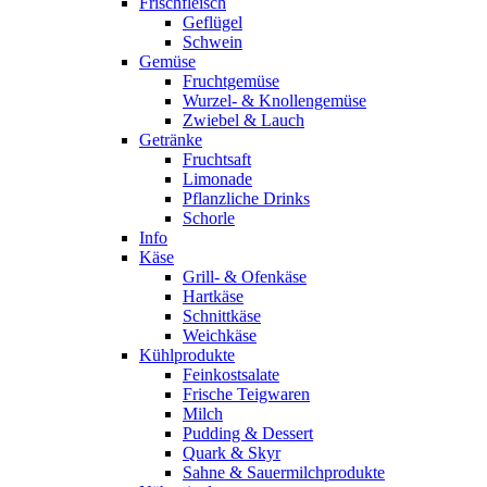
Frischfleisch
Geflügel
Schwein
Gemüse
Fruchtgemüse
Wurzel- & Knollengemüse
Zwiebel & Lauch
Getränke
Fruchtsaft
Limonade
Pflanzliche Drinks
Schorle
Info
Käse
Grill- & Ofenkäse
Hartkäse
Schnittkäse
Weichkäse
Kühlprodukte
Feinkostsalate
Frische Teigwaren
Milch
Pudding & Dessert
Quark & Skyr
Sahne & Sauermilchprodukte