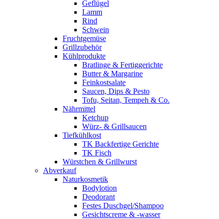
Geflügel
Lamm
Rind
Schwein
Fruchtgemüse
Grillzubehör
Kühlprodukte
Bratlinge & Fertiggerichte
Butter & Margarine
Feinkostsalate
Saucen, Dips & Pesto
Tofu, Seitan, Tempeh & Co.
Nährmittel
Ketchup
Würz- & Grillsaucen
Tiefkühlkost
TK Backfertige Gerichte
TK Fisch
Würstchen & Grillwurst
Abverkauf
Naturkosmetik
Bodylotion
Deodorant
Festes Duschgel/Shampoo
Gesichtscreme & -wasser