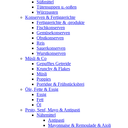
Süßmittel
Tütensuppen u.-soßen
Würzpasten
Konserven & Fertiggerichte
Fertiggerichte & -produkte
Fischkonserven
Gemüsekonserven
Obstkonserven
Reis
Sauerkonserven
Wurstkonserven
Müsli & Co
Gepufftes Getreide
Krunchy & Flakes
Müsli
Poppies
Porridge & Frühstücksbrei
Öle, Fette & Essig
Essig
Fett
Öl
Pesto, Senf, Mayo & Antipasti
Nährmittel
Antipasti
Mayonnaise & Remoulade & Aioli