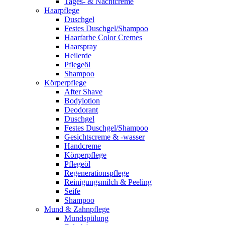
Tages- & Nachtcreme
Haarpflege
Duschgel
Festes Duschgel/Shampoo
Haarfarbe Color Cremes
Haarspray
Heilerde
Pflegeöl
Shampoo
Körperpflege
After Shave
Bodylotion
Deodorant
Duschgel
Festes Duschgel/Shampoo
Gesichtscreme & -wasser
Handcreme
Körperpflege
Pflegeöl
Regenerationspflege
Reinigungsmilch & Peeling
Seife
Shampoo
Mund & Zahnpflege
Mundspülung