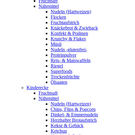
Fruchtsaft
Nährmittel
Nudeln (Hartweizen)
Flocken
Fruchtaufstrich
Knäckebrot & Zwieback
Konfekt & Pralinen
Krunchy & Flakes
Müsli
Nudeln -glutenfrei-
Proteinpulver
Reis- & Maiswaffeln
Riegel
Superfoods
Trockenfrüchte
Ölsaaten
Kinderecke
Fruchtsaft
Nährmittel
Nudeln (Hartweizen)
Chips, Flips & Popcorn
Dinkel- & Emmernudeln
Herzhafter Brotaufstrich
Kekse & Gebäck
Ketchup