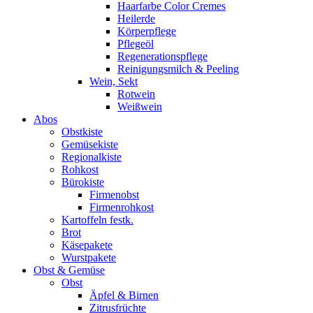
Haarfarbe Color Cremes
Heilerde
Körperpflege
Pflegeöl
Regenerationspflege
Reinigungsmilch & Peeling
Wein, Sekt
Rotwein
Weißwein
Abos
Obstkiste
Gemüsekiste
Regionalkiste
Rohkost
Bürokiste
Firmenobst
Firmenrohkost
Kartoffeln festk.
Brot
Käsepakete
Wurstpakete
Obst & Gemüse
Obst
Äpfel & Birnen
Zitrusfrüchte