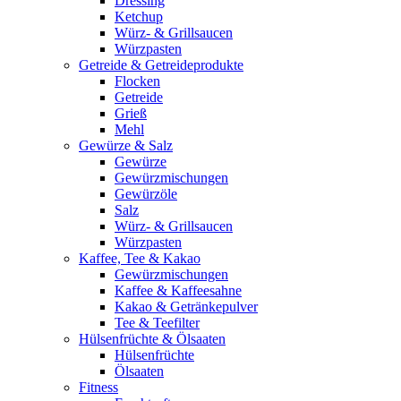
Dressing
Ketchup
Würz- & Grillsaucen
Würzpasten
Getreide & Getreideprodukte
Flocken
Getreide
Grieß
Mehl
Gewürze & Salz
Gewürze
Gewürzmischungen
Gewürzöle
Salz
Würz- & Grillsaucen
Würzpasten
Kaffee, Tee & Kakao
Gewürzmischungen
Kaffee & Kaffeesahne
Kakao & Getränkepulver
Tee & Teefilter
Hülsenfrüchte & Ölsaaten
Hülsenfrüchte
Ölsaaten
Fitness