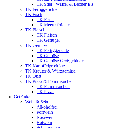
TK Stiel-, Waffel-& Becher Eis
TK Fertiggerichte
TK Fisch
TK Fisch
TK Meeresfrüchte
TK Fleisch
TK Fleisch
TK Geflügel
TK Gemüse
TK Fertiggerichte
TK Gemüse
TK Gemüse Großgebinde
TK Kartoffelprodukte
TK Kräuter & Würzgemüse
TK Obst
TK Pizza & Flammkuchen
TK Flammkuchen
TK Pizza
Getränke
Wein & Sekt
Alkoholfrei
Portwein
Roséwein
Rotwein
Schaumwein