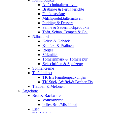
Kühlprodukte
Aufschnittalternativen
Bratlinge & Fertiggerichte
Feinkostsalate
Milchproduktalternativen
Pudding & Dessert
Sahne & Sauermilchprodukte
Tofu, Seitan, Tempeh & Co.
Nährmittel
Kekse & Gebäck
Konfekt & Pralinen
Riegel
Süßmittel
Tomatenmark & Tomate pur
Zeitschriften & Spielzeug
Sonnencreme
Tiefkühlkost
TK Eis Familienpackungen
TK Stiel-, Waffel-& Becher Eis
Trauben & Melonen
Angebote
Brot & Backwaren
Vollkornbrot
helles Brot/Mischbrot
Eier