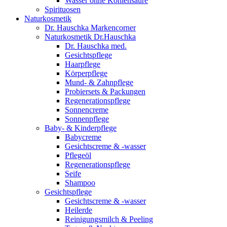
Wasser ohne Kohlensäure
Spirituosen
Naturkosmetik
Dr. Hauschka Markencorner
Naturkosmetik Dr.Hauschka
Dr. Hauschka med.
Gesichtspflege
Haarpflege
Körperpflege
Mund- & Zahnpflege
Probiersets & Packungen
Regenerationspflege
Sonnencreme
Sonnenpflege
Baby- & Kinderpflege
Babycreme
Gesichtscreme & -wasser
Pflegeöl
Regenerationspflege
Seife
Shampoo
Gesichtspflege
Gesichtscreme & -wasser
Heilerde
Reinigungsmilch & Peeling