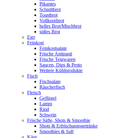
Pikantes
Schnittbrot
Toastbrot
Vollkornbrot
helles Brot/Mischbrot
süßes Brot
Eier
Feinkost
Feinkostsalate
Frische Antipasti
Frische Teigwaren
Saucen, Dips & Pesto
Weitere Kühlprodukte
Fisch
Fischsalate
Räucherfisch
Fleisch
Geflügel
Lamm
Rind
Schwein
Frische Säfte, Shots & Smoothie
Shots & Erfrischungsgetränke
Smoothies & Saft
Käse