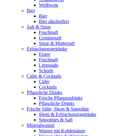
Weißwein
Bier
Bier
Bier alkoholfrei
Saft & Sirup
Fruchtsaft
Gemüsesaft
Sirup & Muttersaft
Erfrischungsgetränke
Eistee
Fruchtsaft
Limonade
Schorle
Cidre & Cocktails
Cidre
Cocktails
Pflanzliche Drinks
Frische Pflanzendrinks
Pflanzliche Drinks
Frische Säfte, Shots & Smoothie
Shots & Erfrischungsgetränke
Smoothies & Saft
Mineralwasser
Wasser mit Kohlensäure