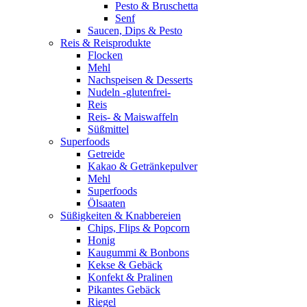
Pesto & Bruschetta
Senf
Saucen, Dips & Pesto
Reis & Reisprodukte
Flocken
Mehl
Nachspeisen & Desserts
Nudeln -glutenfrei-
Reis
Reis- & Maiswaffeln
Süßmittel
Superfoods
Getreide
Kakao & Getränkepulver
Mehl
Superfoods
Ölsaaten
Süßigkeiten & Knabbereien
Chips, Flips & Popcorn
Honig
Kaugummi & Bonbons
Kekse & Gebäck
Konfekt & Pralinen
Pikantes Gebäck
Riegel