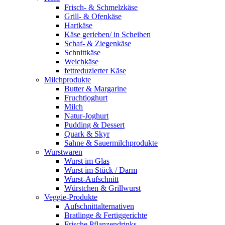
Frisch- & Schmelzkäse
Grill- & Ofenkäse
Hartkäse
Käse gerieben/ in Scheiben
Schaf- & Ziegenkäse
Schnittkäse
Weichkäse
fettreduzierter Käse
Milchprodukte
Butter & Margarine
Fruchtjoghurt
Milch
Natur-Joghurt
Pudding & Dessert
Quark & Skyr
Sahne & Sauermilchprodukte
Wurstwaren
Wurst im Glas
Wurst im Stück / Darm
Wurst-Aufschnitt
Würstchen & Grillwurst
Veggie-Produkte
Aufschnittalternativen
Bratlinge & Fertiggerichte
Frische Pflanzendrinks