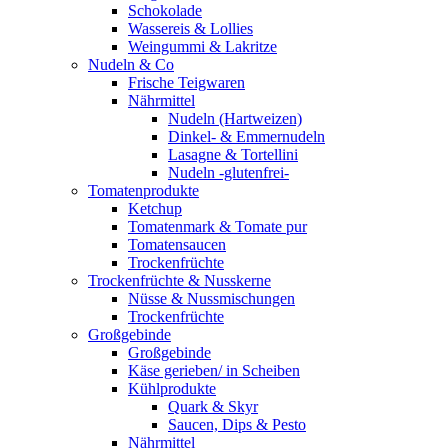
Schokolade
Wassereis & Lollies
Weingummi & Lakritze
Nudeln & Co
Frische Teigwaren
Nährmittel
Nudeln (Hartweizen)
Dinkel- & Emmernudeln
Lasagne & Tortellini
Nudeln -glutenfrei-
Tomatenprodukte
Ketchup
Tomatenmark & Tomate pur
Tomatensaucen
Trockenfrüchte
Trockenfrüchte & Nusskerne
Nüsse & Nussmischungen
Trockenfrüchte
Großgebinde
Großgebinde
Käse gerieben/ in Scheiben
Kühlprodukte
Quark & Skyr
Saucen, Dips & Pesto
Nährmittel