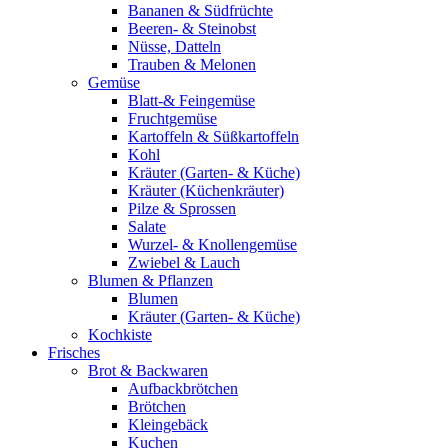
Bananen & Südfrüchte
Beeren- & Steinobst
Nüsse, Datteln
Trauben & Melonen
Gemüse
Blatt-& Feingemüse
Fruchtgemüse
Kartoffeln & Süßkartoffeln
Kohl
Kräuter (Garten- & Küche)
Kräuter (Küchenkräuter)
Pilze & Sprossen
Salate
Wurzel- & Knollengemüse
Zwiebel & Lauch
Blumen & Pflanzen
Blumen
Kräuter (Garten- & Küche)
Kochkiste
Frisches
Brot & Backwaren
Aufbackbrötchen
Brötchen
Kleingebäck
Kuchen