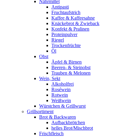
Nährmittel
Antipasti
Fruchtaufstrich
Kaffee & Kaffeesahne
Knäckebrot & Zwieback
Konfekt & Pralinen
Proteinpulver
Riegel
Trockenfrüchte
Öl
Obst
Äpfel & Birnen
Beeren- & Steinobst
Trauben & Melonen
Wein, Sekt
Alkoholfrei
Roséwein
Rotwein
Weißwein
Würstchen & Grillwurst
Grillsortiment
Brot & Backwaren
Aufbackbrötchen
helles Brot/Mischbrot
Frischfleisch