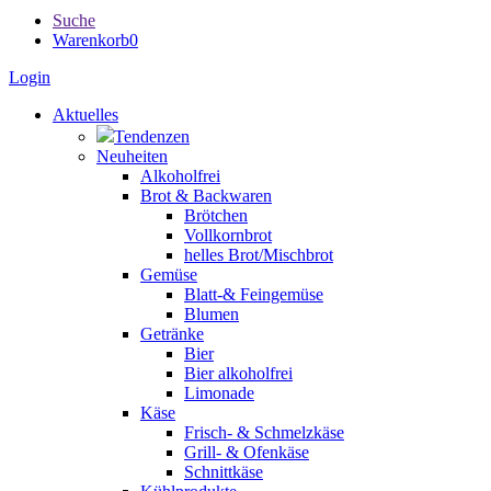
Suche
Warenkorb
0
Login
Aktuelles
Tendenzen
Neuheiten
Alkoholfrei
Brot & Backwaren
Brötchen
Vollkornbrot
helles Brot/Mischbrot
Gemüse
Blatt-& Feingemüse
Blumen
Getränke
Bier
Bier alkoholfrei
Limonade
Käse
Frisch- & Schmelzkäse
Grill- & Ofenkäse
Schnittkäse