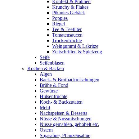
Konfekt & Pralinen
Krunchy & Flakes
Pikantes Gebäck
Poppies
Riegel
Tee & Teefilter
Tomatensaucen
Trockenfrüchte
Weingummi & Lakritze
Zeitschriften & Spielzeug
Seife
Seifenblasen
Kochen & Backen
Algen
Back- & Brotbackmischungen
Brühe & Fond
Gewürze
Hülsenfrüchte
Koch- & Backzutaten
Mehl
Nachspeisen & Desserts
Nüsse & Nussmischungen
Nüsse gemahlen, gehobelt etc.
Ostern
Sojasahne, Pflanzensahne