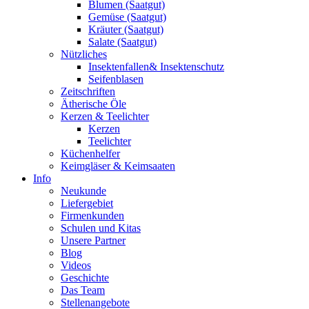
Blumen (Saatgut)
Gemüse (Saatgut)
Kräuter (Saatgut)
Salate (Saatgut)
Nützliches
Insektenfallen& Insektenschutz
Seifenblasen
Zeitschriften
Ätherische Öle
Kerzen & Teelichter
Kerzen
Teelichter
Küchenhelfer
Keimgläser & Keimsaaten
Info
Neukunde
Liefergebiet
Firmenkunden
Schulen und Kitas
Unsere Partner
Blog
Videos
Geschichte
Das Team
Stellenangebote