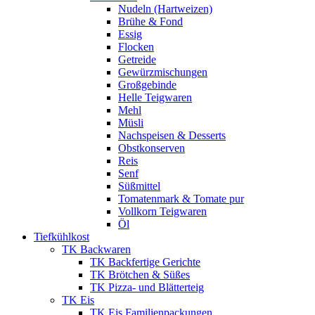
Nudeln (Hartweizen)
Brühe & Fond
Essig
Flocken
Getreide
Gewürzmischungen
Großgebinde
Helle Teigwaren
Mehl
Müsli
Nachspeisen & Desserts
Obstkonserven
Reis
Senf
Süßmittel
Tomatenmark & Tomate pur
Vollkorn Teigwaren
Öl
Tiefkühlkost
TK Backwaren
TK Backfertige Gerichte
TK Brötchen & Süßes
TK Pizza- und Blätterteig
TK Eis
TK Eis Familienpackungen