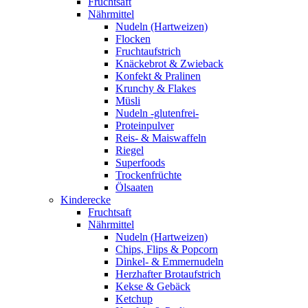
Fruchtsaft
Nährmittel
Nudeln (Hartweizen)
Flocken
Fruchtaufstrich
Knäckebrot & Zwieback
Konfekt & Pralinen
Krunchy & Flakes
Müsli
Nudeln -glutenfrei-
Proteinpulver
Reis- & Maiswaffeln
Riegel
Superfoods
Trockenfrüchte
Ölsaaten
Kinderecke
Fruchtsaft
Nährmittel
Nudeln (Hartweizen)
Chips, Flips & Popcorn
Dinkel- & Emmernudeln
Herzhafter Brotaufstrich
Kekse & Gebäck
Ketchup