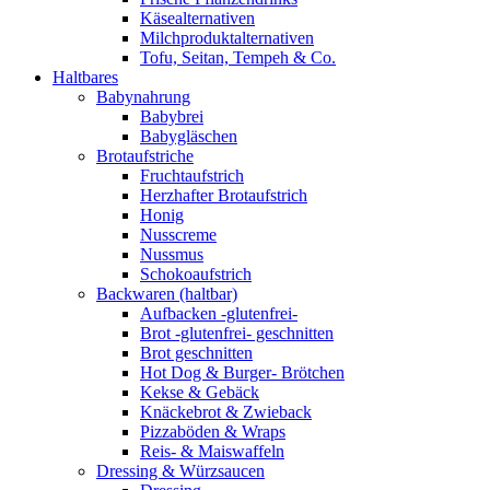
Käsealternativen
Milchproduktalternativen
Tofu, Seitan, Tempeh & Co.
Haltbares
Babynahrung
Babybrei
Babygläschen
Brotaufstriche
Fruchtaufstrich
Herzhafter Brotaufstrich
Honig
Nusscreme
Nussmus
Schokoaufstrich
Backwaren (haltbar)
Aufbacken -glutenfrei-
Brot -glutenfrei- geschnitten
Brot geschnitten
Hot Dog & Burger- Brötchen
Kekse & Gebäck
Knäckebrot & Zwieback
Pizzaböden & Wraps
Reis- & Maiswaffeln
Dressing & Würzsaucen