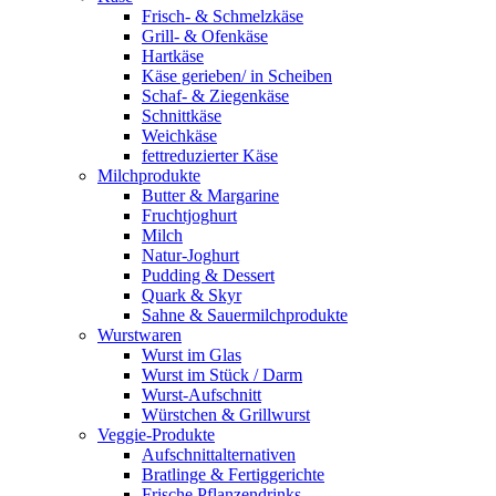
Frisch- & Schmelzkäse
Grill- & Ofenkäse
Hartkäse
Käse gerieben/ in Scheiben
Schaf- & Ziegenkäse
Schnittkäse
Weichkäse
fettreduzierter Käse
Milchprodukte
Butter & Margarine
Fruchtjoghurt
Milch
Natur-Joghurt
Pudding & Dessert
Quark & Skyr
Sahne & Sauermilchprodukte
Wurstwaren
Wurst im Glas
Wurst im Stück / Darm
Wurst-Aufschnitt
Würstchen & Grillwurst
Veggie-Produkte
Aufschnittalternativen
Bratlinge & Fertiggerichte
Frische Pflanzendrinks