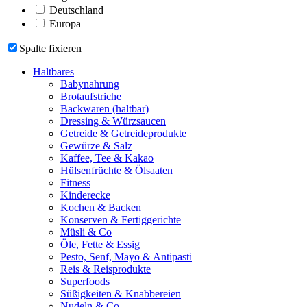
Deutschland
Europa
Spalte fixieren
Haltbares
Babynahrung
Brotaufstriche
Backwaren (haltbar)
Dressing & Würzsaucen
Getreide & Getreideprodukte
Gewürze & Salz
Kaffee, Tee & Kakao
Hülsenfrüchte & Ölsaaten
Fitness
Kinderecke
Kochen & Backen
Konserven & Fertiggerichte
Müsli & Co
Öle, Fette & Essig
Pesto, Senf, Mayo & Antipasti
Reis & Reisprodukte
Superfoods
Süßigkeiten & Knabbereien
Nudeln & Co