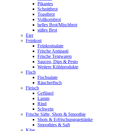
Pikantes
Schnittbrot
Toastbrot
Vollkornbrot
helles Brot/Mischbrot
süßes Brot
Eier
Feinkost
Feinkostsalate
Frische Antipasti
Frische Teigwaren
Saucen, Dips & Pesto
Weitere Kühlprodukte
Fisch
Fischsalate
Räucherfisch
Fleisch
Geflügel
Lamm
Rind
Schwein
Frische Säfte, Shots & Smoothie
Shots & Erfrischungsgetränke
Smoothies & Saft
Käse