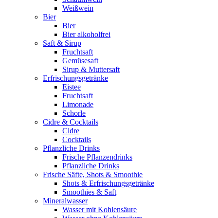
Weißwein
Bier
Bier
Bier alkoholfrei
Saft & Sirup
Fruchtsaft
Gemüsesaft
Sirup & Muttersaft
Erfrischungsgetränke
Eistee
Fruchtsaft
Limonade
Schorle
Cidre & Cocktails
Cidre
Cocktails
Pflanzliche Drinks
Frische Pflanzendrinks
Pflanzliche Drinks
Frische Säfte, Shots & Smoothie
Shots & Erfrischungsgetränke
Smoothies & Saft
Mineralwasser
Wasser mit Kohlensäure