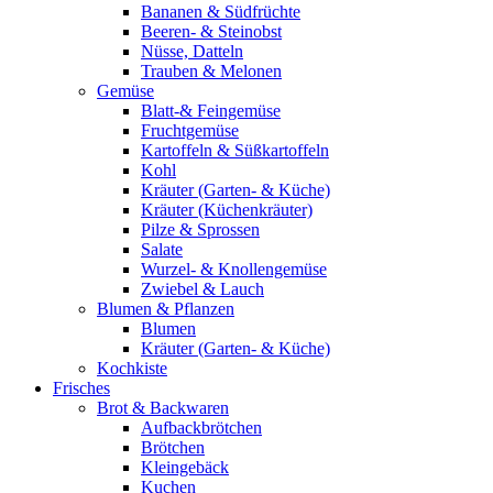
Bananen & Südfrüchte
Beeren- & Steinobst
Nüsse, Datteln
Trauben & Melonen
Gemüse
Blatt-& Feingemüse
Fruchtgemüse
Kartoffeln & Süßkartoffeln
Kohl
Kräuter (Garten- & Küche)
Kräuter (Küchenkräuter)
Pilze & Sprossen
Salate
Wurzel- & Knollengemüse
Zwiebel & Lauch
Blumen & Pflanzen
Blumen
Kräuter (Garten- & Küche)
Kochkiste
Frisches
Brot & Backwaren
Aufbackbrötchen
Brötchen
Kleingebäck
Kuchen