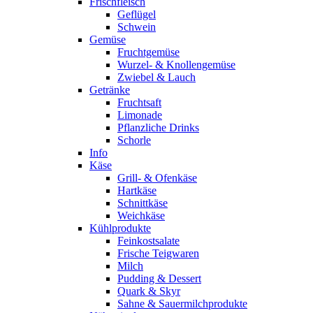
Frischfleisch
Geflügel
Schwein
Gemüse
Fruchtgemüse
Wurzel- & Knollengemüse
Zwiebel & Lauch
Getränke
Fruchtsaft
Limonade
Pflanzliche Drinks
Schorle
Info
Käse
Grill- & Ofenkäse
Hartkäse
Schnittkäse
Weichkäse
Kühlprodukte
Feinkostsalate
Frische Teigwaren
Milch
Pudding & Dessert
Quark & Skyr
Sahne & Sauermilchprodukte