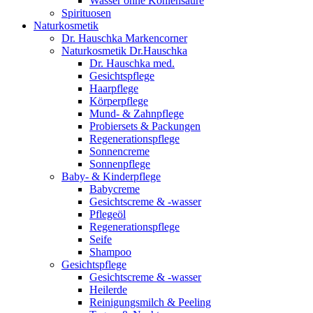
Wasser ohne Kohlensäure
Spirituosen
Naturkosmetik
Dr. Hauschka Markencorner
Naturkosmetik Dr.Hauschka
Dr. Hauschka med.
Gesichtspflege
Haarpflege
Körperpflege
Mund- & Zahnpflege
Probiersets & Packungen
Regenerationspflege
Sonnencreme
Sonnenpflege
Baby- & Kinderpflege
Babycreme
Gesichtscreme & -wasser
Pflegeöl
Regenerationspflege
Seife
Shampoo
Gesichtspflege
Gesichtscreme & -wasser
Heilerde
Reinigungsmilch & Peeling