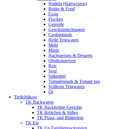
Nudeln (Hartweizen)
Brühe & Fond
Essig
Flocken
Getreide
Gewürzmischungen
Großgebinde
Helle Teigwaren
Mehl
Müsli
Nachspeisen & Desserts
Obstkonserven
Reis
Senf
Süßmittel
Tomatenmark & Tomate pur
Vollkorn Teigwaren
Öl
Tiefkühlkost
TK Backwaren
TK Backfertige Gerichte
TK Brötchen & Süßes
TK Pizza- und Blätterteig
TK Eis
TK Eis Familienpackungen