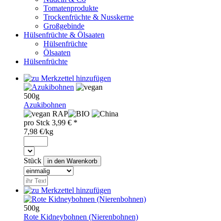
Tomatenprodukte
Trockenfrüchte & Nusskerne
Großgebinde
Hülsenfrüchte & Ölsaaten
Hülsenfrüchte
Ölsaaten
Hülsenfrüchte
500g
Azukibohnen
RAP
pro
Stck
3,99
€ *
7,98 €/kg
Stück
500g
Rote Kidneybohnen (Nierenbohnen)