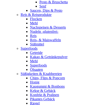
Pesto & Bruschetta
Senf
Saucen, Dips & Pesto
Reis & Reisprodukte
Flocken
Mehl
Nachspeisen & Desserts
Nudeln -glutenfrei-
Reis
Reis- & Maiswaffeln
Süßmittel
Superfoods
Getreide
Kakao & Getränkepulver
Mehl
Superfoods
Ölsaaten
Süßigkeiten & Knabbereien
Chips, Flips & Popcorn
Honig
Kaugummi & Bonbons
Kekse & Gebäck
Konfekt & Pralinen
Pikantes Gebäck
Riegel