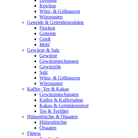
Dressing
Ketchup
Würz- & Grillsaucen
Würzpasten
Getreide & Getreideprodukte
Flocken
Getreide
Grieß
Mehl
Gewürze & Salz
Gewürze
Gewürzmischungen
Gewürzöle
Salz
Würz- & Grillsaucen
Würzpasten
Kaffee, Tee & Kakao
Gewürzmischungen
Kaffee & Kaffeesahne
Kakao & Getränkepulver
Tee & Teefilter
Hülsenfrüchte & Ölsaaten
Hülsenfrüchte
Ölsaaten
Fitness