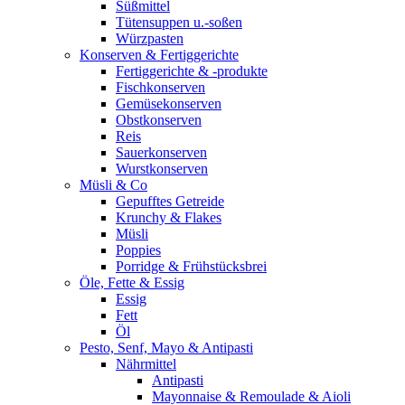
Süßmittel
Tütensuppen u.-soßen
Würzpasten
Konserven & Fertiggerichte
Fertiggerichte & -produkte
Fischkonserven
Gemüsekonserven
Obstkonserven
Reis
Sauerkonserven
Wurstkonserven
Müsli & Co
Gepufftes Getreide
Krunchy & Flakes
Müsli
Poppies
Porridge & Frühstücksbrei
Öle, Fette & Essig
Essig
Fett
Öl
Pesto, Senf, Mayo & Antipasti
Nährmittel
Antipasti
Mayonnaise & Remoulade & Aioli