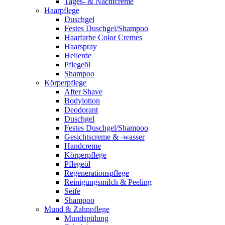
Tages- & Nachtcreme
Haarpflege
Duschgel
Festes Duschgel/Shampoo
Haarfarbe Color Cremes
Haarspray
Heilerde
Pflegeöl
Shampoo
Körperpflege
After Shave
Bodylotion
Deodorant
Duschgel
Festes Duschgel/Shampoo
Gesichtscreme & -wasser
Handcreme
Körperpflege
Pflegeöl
Regenerationspflege
Reinigungsmilch & Peeling
Seife
Shampoo
Mund & Zahnpflege
Mundspülung