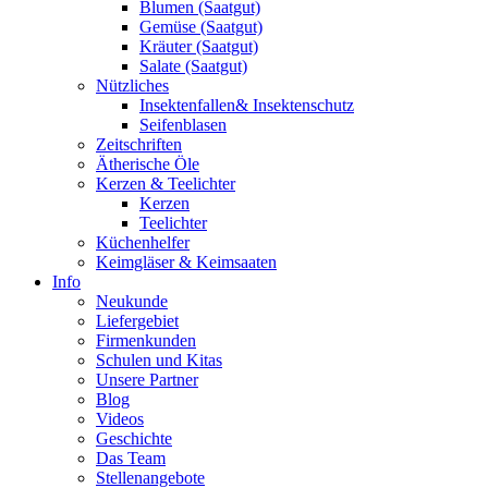
Blumen (Saatgut)
Gemüse (Saatgut)
Kräuter (Saatgut)
Salate (Saatgut)
Nützliches
Insektenfallen& Insektenschutz
Seifenblasen
Zeitschriften
Ätherische Öle
Kerzen & Teelichter
Kerzen
Teelichter
Küchenhelfer
Keimgläser & Keimsaaten
Info
Neukunde
Liefergebiet
Firmenkunden
Schulen und Kitas
Unsere Partner
Blog
Videos
Geschichte
Das Team
Stellenangebote