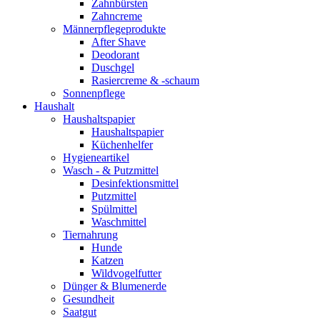
Zahnbürsten
Zahncreme
Männerpflegeprodukte
After Shave
Deodorant
Duschgel
Rasiercreme & -schaum
Sonnenpflege
Haushalt
Haushaltspapier
Haushaltspapier
Küchenhelfer
Hygieneartikel
Wasch - & Putzmittel
Desinfektionsmittel
Putzmittel
Spülmittel
Waschmittel
Tiernahrung
Hunde
Katzen
Wildvogelfutter
Dünger & Blumenerde
Gesundheit
Saatgut