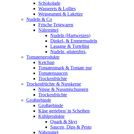
Schokolade
Wassereis & Lollies
Weingummi & Lakritze
Nudeln & Co
Frische Teigwaren
Nährmittel
Nudeln (Hartweizen)
Dinkel- & Emmernudeln
Lasagne & Tortellini
Nudeln -glutenfrei-
Tomatenprodukte
Ketchup
Tomatenmark & Tomate pur
Tomatensaucen
Trockenfrüchte
Trockenfrüchte & Nusskerne
Nüsse & Nussmischungen
Trockenfrüchte
Großgebinde
Großgebinde
Käse gerieben/ in Scheiben
Kühlprodukte
Quark & Skyr
Saucen, Dips & Pesto
Nährmittel