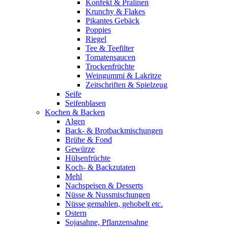
Konfekt & Pralinen
Krunchy & Flakes
Pikantes Gebäck
Poppies
Riegel
Tee & Teefilter
Tomatensaucen
Trockenfrüchte
Weingummi & Lakritze
Zeitschriften & Spielzeug
Seife
Seifenblasen
Kochen & Backen
Algen
Back- & Brotbackmischungen
Brühe & Fond
Gewürze
Hülsenfrüchte
Koch- & Backzutaten
Mehl
Nachspeisen & Desserts
Nüsse & Nussmischungen
Nüsse gemahlen, gehobelt etc.
Ostern
Sojasahne, Pflanzensahne