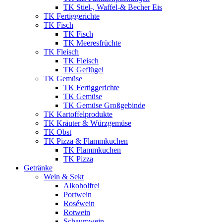
TK Stiel-, Waffel-& Becher Eis
TK Fertiggerichte
TK Fisch
TK Fisch
TK Meeresfrüchte
TK Fleisch
TK Fleisch
TK Geflügel
TK Gemüse
TK Fertiggerichte
TK Gemüse
TK Gemüse Großgebinde
TK Kartoffelprodukte
TK Kräuter & Würzgemüse
TK Obst
TK Pizza & Flammkuchen
TK Flammkuchen
TK Pizza
Getränke
Wein & Sekt
Alkoholfrei
Portwein
Roséwein
Rotwein
Schaumwein