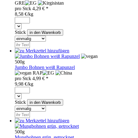
GRE
pro
Stck
4,29
€ *
8,58 €/kg
Stück
500g
Jumbo Bohnen weiß Rapunzel
RAP
pro
Stck
4,99
€ *
9,98 €/kg
Stück
500g
Mungbohnen grün, getrocknet