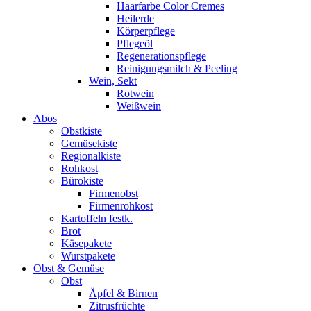
Haarfarbe Color Cremes
Heilerde
Körperpflege
Pflegeöl
Regenerationspflege
Reinigungsmilch & Peeling
Wein, Sekt
Rotwein
Weißwein
Abos
Obstkiste
Gemüsekiste
Regionalkiste
Rohkost
Bürokiste
Firmenobst
Firmenrohkost
Kartoffeln festk.
Brot
Käsepakete
Wurstpakete
Obst & Gemüse
Obst
Äpfel & Birnen
Zitrusfrüchte