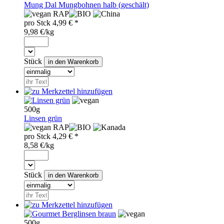
Mung Dal Mungbohnen halb (geschält)
RAP
pro
Stck
4,99
€ *
9,98 €/kg
Stück
500g
Linsen grün
RAP
pro
Stck
4,29
€ *
8,58 €/kg
Stück
500g