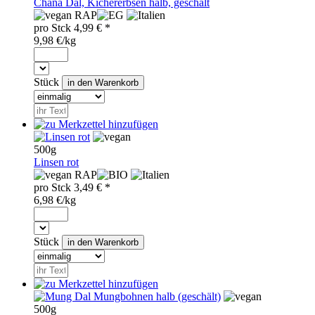
Chana Dal, Kichererbsen halb, geschält
RAP
pro
Stck
4,99
€ *
9,98 €/kg
Stück
500g
Linsen rot
RAP
pro
Stck
3,49
€ *
6,98 €/kg
Stück
500g