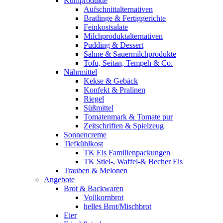
Kühlprodukte
Aufschnittalternativen
Bratlinge & Fertiggerichte
Feinkostsalate
Milchproduktalternativen
Pudding & Dessert
Sahne & Sauermilchprodukte
Tofu, Seitan, Tempeh & Co.
Nährmittel
Kekse & Gebäck
Konfekt & Pralinen
Riegel
Süßmittel
Tomatenmark & Tomate pur
Zeitschriften & Spielzeug
Sonnencreme
Tiefkühlkost
TK Eis Familienpackungen
TK Stiel-, Waffel-& Becher Eis
Trauben & Melonen
Angebote
Brot & Backwaren
Vollkornbrot
helles Brot/Mischbrot
Eier