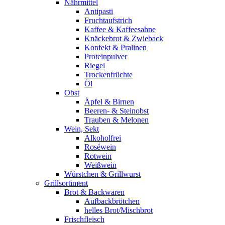
Nährmittel
Antipasti
Fruchtaufstrich
Kaffee & Kaffeesahne
Knäckebrot & Zwieback
Konfekt & Pralinen
Proteinpulver
Riegel
Trockenfrüchte
Öl
Obst
Äpfel & Birnen
Beeren- & Steinobst
Trauben & Melonen
Wein, Sekt
Alkoholfrei
Roséwein
Rotwein
Weißwein
Würstchen & Grillwurst
Grillsortiment
Brot & Backwaren
Aufbackbrötchen
helles Brot/Mischbrot
Frischfleisch