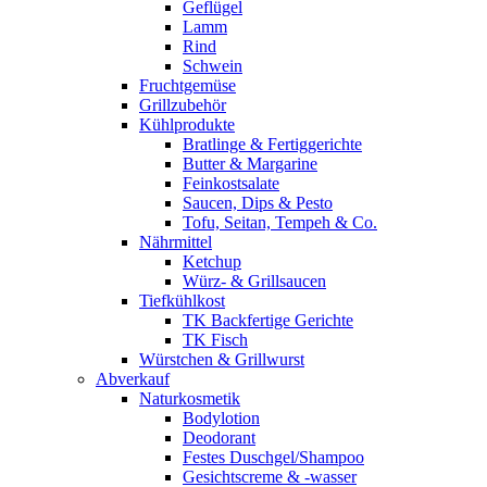
Geflügel
Lamm
Rind
Schwein
Fruchtgemüse
Grillzubehör
Kühlprodukte
Bratlinge & Fertiggerichte
Butter & Margarine
Feinkostsalate
Saucen, Dips & Pesto
Tofu, Seitan, Tempeh & Co.
Nährmittel
Ketchup
Würz- & Grillsaucen
Tiefkühlkost
TK Backfertige Gerichte
TK Fisch
Würstchen & Grillwurst
Abverkauf
Naturkosmetik
Bodylotion
Deodorant
Festes Duschgel/Shampoo
Gesichtscreme & -wasser