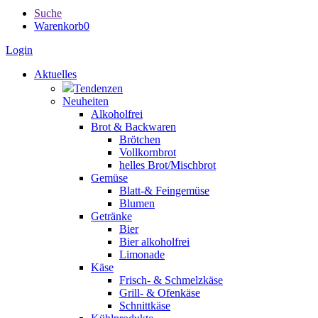
Suche
Warenkorb
0
Login
Aktuelles
Tendenzen
Neuheiten
Alkoholfrei
Brot & Backwaren
Brötchen
Vollkornbrot
helles Brot/Mischbrot
Gemüse
Blatt-& Feingemüse
Blumen
Getränke
Bier
Bier alkoholfrei
Limonade
Käse
Frisch- & Schmelzkäse
Grill- & Ofenkäse
Schnittkäse