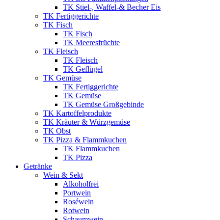
TK Stiel-, Waffel-& Becher Eis
TK Fertiggerichte
TK Fisch
TK Fisch
TK Meeresfrüchte
TK Fleisch
TK Fleisch
TK Geflügel
TK Gemüse
TK Fertiggerichte
TK Gemüse
TK Gemüse Großgebinde
TK Kartoffelprodukte
TK Kräuter & Würzgemüse
TK Obst
TK Pizza & Flammkuchen
TK Flammkuchen
TK Pizza
Getränke
Wein & Sekt
Alkoholfrei
Portwein
Roséwein
Rotwein
Schaumwein