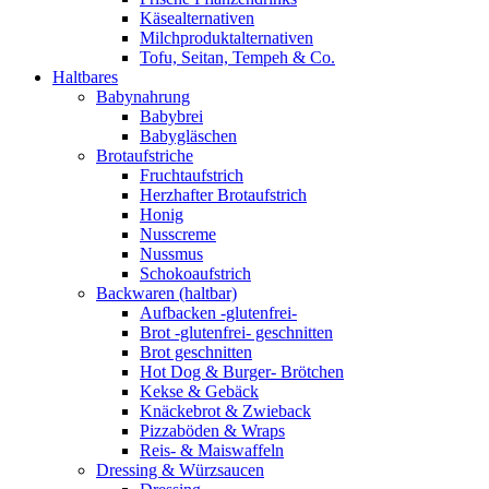
Käsealternativen
Milchproduktalternativen
Tofu, Seitan, Tempeh & Co.
Haltbares
Babynahrung
Babybrei
Babygläschen
Brotaufstriche
Fruchtaufstrich
Herzhafter Brotaufstrich
Honig
Nusscreme
Nussmus
Schokoaufstrich
Backwaren (haltbar)
Aufbacken -glutenfrei-
Brot -glutenfrei- geschnitten
Brot geschnitten
Hot Dog & Burger- Brötchen
Kekse & Gebäck
Knäckebrot & Zwieback
Pizzaböden & Wraps
Reis- & Maiswaffeln
Dressing & Würzsaucen