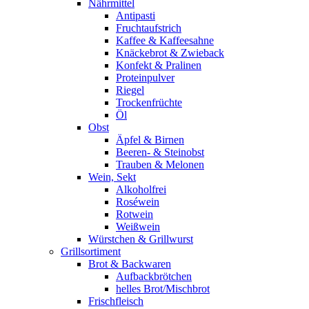
Nährmittel
Antipasti
Fruchtaufstrich
Kaffee & Kaffeesahne
Knäckebrot & Zwieback
Konfekt & Pralinen
Proteinpulver
Riegel
Trockenfrüchte
Öl
Obst
Äpfel & Birnen
Beeren- & Steinobst
Trauben & Melonen
Wein, Sekt
Alkoholfrei
Roséwein
Rotwein
Weißwein
Würstchen & Grillwurst
Grillsortiment
Brot & Backwaren
Aufbackbrötchen
helles Brot/Mischbrot
Frischfleisch