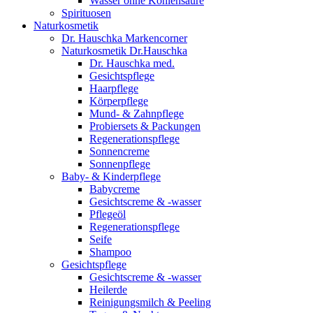
Wasser ohne Kohlensäure
Spirituosen
Naturkosmetik
Dr. Hauschka Markencorner
Naturkosmetik Dr.Hauschka
Dr. Hauschka med.
Gesichtspflege
Haarpflege
Körperpflege
Mund- & Zahnpflege
Probiersets & Packungen
Regenerationspflege
Sonnencreme
Sonnenpflege
Baby- & Kinderpflege
Babycreme
Gesichtscreme & -wasser
Pflegeöl
Regenerationspflege
Seife
Shampoo
Gesichtspflege
Gesichtscreme & -wasser
Heilerde
Reinigungsmilch & Peeling