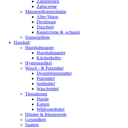
Zahnbürsten
Zahncreme
Männerpflegeprodukte
After Shave
Deodorant
Duschgel
Rasiercreme & -schaum
Sonnenpflege
Haushalt
Haushaltspapier
Haushaltspapier
Küchenhelfer
Hygieneartikel
Wasch - & Putzmittel
Desinfektionsmittel
Putzmittel
Spülmittel
Waschmittel
Tiernahrung
Hunde
Katzen
Wildvogelfutter
Dünger & Blumenerde
Gesundheit
Saatgut