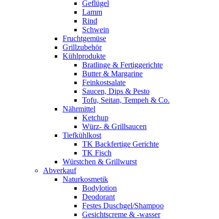
Geflügel
Lamm
Rind
Schwein
Fruchtgemüse
Grillzubehör
Kühlprodukte
Bratlinge & Fertiggerichte
Butter & Margarine
Feinkostsalate
Saucen, Dips & Pesto
Tofu, Seitan, Tempeh & Co.
Nährmittel
Ketchup
Würz- & Grillsaucen
Tiefkühlkost
TK Backfertige Gerichte
TK Fisch
Würstchen & Grillwurst
Abverkauf
Naturkosmetik
Bodylotion
Deodorant
Festes Duschgel/Shampoo
Gesichtscreme & -wasser