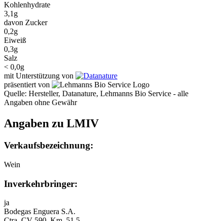
Kohlenhydrate
3,1g
davon Zucker
0,2g
Eiweiß
0,3g
Salz
< 0,0g
mit Unterstützung von
präsentiert von
Quelle: Hersteller, Datanature, Lehmanns Bio Service - alle
Angaben ohne Gewähr
Angaben zu LMIV
Verkaufsbezeichnung:
Wein
Inverkehrbringer:
ja
Bodegas Enguera S.A.
Ctra. CV-590, Km. 51,5