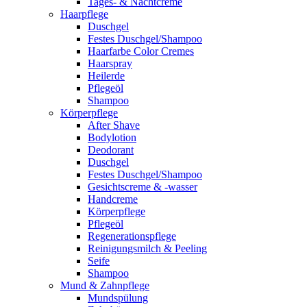
Tages- & Nachtcreme
Haarpflege
Duschgel
Festes Duschgel/Shampoo
Haarfarbe Color Cremes
Haarspray
Heilerde
Pflegeöl
Shampoo
Körperpflege
After Shave
Bodylotion
Deodorant
Duschgel
Festes Duschgel/Shampoo
Gesichtscreme & -wasser
Handcreme
Körperpflege
Pflegeöl
Regenerationspflege
Reinigungsmilch & Peeling
Seife
Shampoo
Mund & Zahnpflege
Mundspülung