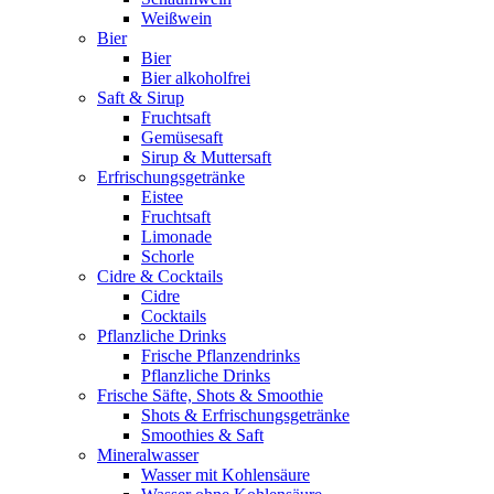
Weißwein
Bier
Bier
Bier alkoholfrei
Saft & Sirup
Fruchtsaft
Gemüsesaft
Sirup & Muttersaft
Erfrischungsgetränke
Eistee
Fruchtsaft
Limonade
Schorle
Cidre & Cocktails
Cidre
Cocktails
Pflanzliche Drinks
Frische Pflanzendrinks
Pflanzliche Drinks
Frische Säfte, Shots & Smoothie
Shots & Erfrischungsgetränke
Smoothies & Saft
Mineralwasser
Wasser mit Kohlensäure