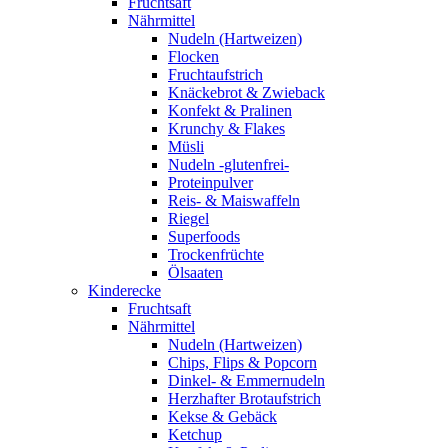
Fruchtsaft
Nährmittel
Nudeln (Hartweizen)
Flocken
Fruchtaufstrich
Knäckebrot & Zwieback
Konfekt & Pralinen
Krunchy & Flakes
Müsli
Nudeln -glutenfrei-
Proteinpulver
Reis- & Maiswaffeln
Riegel
Superfoods
Trockenfrüchte
Ölsaaten
Kinderecke
Fruchtsaft
Nährmittel
Nudeln (Hartweizen)
Chips, Flips & Popcorn
Dinkel- & Emmernudeln
Herzhafter Brotaufstrich
Kekse & Gebäck
Ketchup