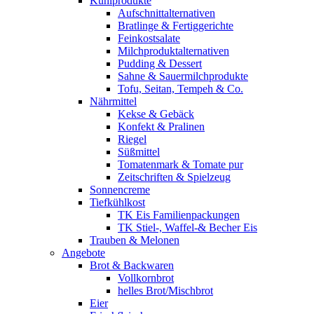
Kühlprodukte
Aufschnittalternativen
Bratlinge & Fertiggerichte
Feinkostsalate
Milchproduktalternativen
Pudding & Dessert
Sahne & Sauermilchprodukte
Tofu, Seitan, Tempeh & Co.
Nährmittel
Kekse & Gebäck
Konfekt & Pralinen
Riegel
Süßmittel
Tomatenmark & Tomate pur
Zeitschriften & Spielzeug
Sonnencreme
Tiefkühlkost
TK Eis Familienpackungen
TK Stiel-, Waffel-& Becher Eis
Trauben & Melonen
Angebote
Brot & Backwaren
Vollkornbrot
helles Brot/Mischbrot
Eier