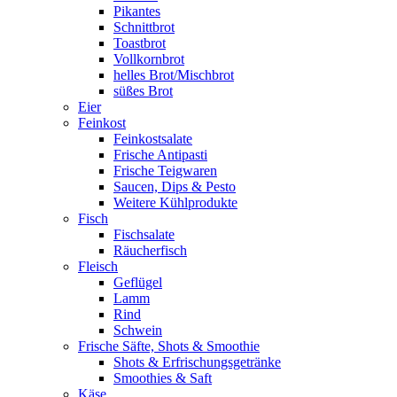
Pikantes
Schnittbrot
Toastbrot
Vollkornbrot
helles Brot/Mischbrot
süßes Brot
Eier
Feinkost
Feinkostsalate
Frische Antipasti
Frische Teigwaren
Saucen, Dips & Pesto
Weitere Kühlprodukte
Fisch
Fischsalate
Räucherfisch
Fleisch
Geflügel
Lamm
Rind
Schwein
Frische Säfte, Shots & Smoothie
Shots & Erfrischungsgetränke
Smoothies & Saft
Käse