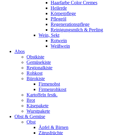
Haarfarbe Color Cremes
Heilerde
Körperpflege
Pflegeöl
Regenerationspflege
Reinigungsmilch & Peeling
Wein, Sekt
Rotwein
Weißwein
Abos
Obstkiste
Gemüsekiste
Regionalkiste
Rohkost
Bürokiste
Firmenobst
Firmenrohkost
Kartoffeln festk.
Brot
Käsepakete
Wurstpakete
Obst & Gemüse
Obst
Äpfel & Birnen
Zitrusfrüchte