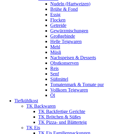
Nudeln (Hartweizen)
Brühe & Fond
Essig
Flocken
Getreide
Gewürzmischungen
Großgebinde
Helle Teigwaren
Mehl
Müsli
Nachspeisen & Desserts
Obstkonserven
Reis
Senf
Süßmittel
Tomatenmark & Tomate pur
Vollkorn Teigwaren
Öl
Tiefkühlkost
TK Backwaren
TK Backfertige Gerichte
TK Brötchen & Süßes
TK Pizza- und Blätterteig
TK Eis
TK Eis Familienpackungen