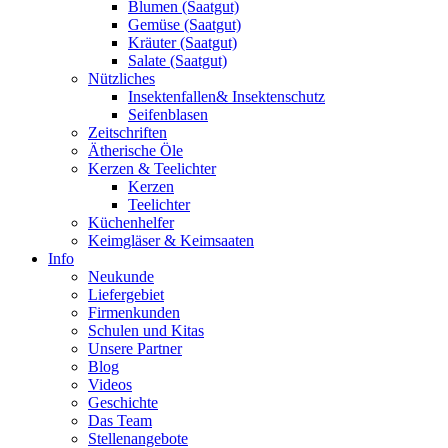
Blumen (Saatgut)
Gemüse (Saatgut)
Kräuter (Saatgut)
Salate (Saatgut)
Nützliches
Insektenfallen& Insektenschutz
Seifenblasen
Zeitschriften
Ätherische Öle
Kerzen & Teelichter
Kerzen
Teelichter
Küchenhelfer
Keimgläser & Keimsaaten
Info
Neukunde
Liefergebiet
Firmenkunden
Schulen und Kitas
Unsere Partner
Blog
Videos
Geschichte
Das Team
Stellenangebote