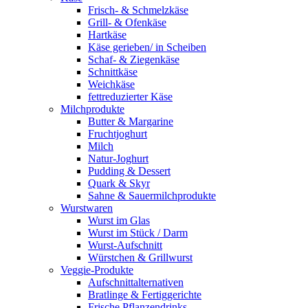
Frisch- & Schmelzkäse
Grill- & Ofenkäse
Hartkäse
Käse gerieben/ in Scheiben
Schaf- & Ziegenkäse
Schnittkäse
Weichkäse
fettreduzierter Käse
Milchprodukte
Butter & Margarine
Fruchtjoghurt
Milch
Natur-Joghurt
Pudding & Dessert
Quark & Skyr
Sahne & Sauermilchprodukte
Wurstwaren
Wurst im Glas
Wurst im Stück / Darm
Wurst-Aufschnitt
Würstchen & Grillwurst
Veggie-Produkte
Aufschnittalternativen
Bratlinge & Fertiggerichte
Frische Pflanzendrinks