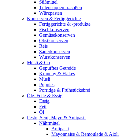
Süßmittel
Tütensuppen u.-soßen
Würzpasten
Konserven & Fertiggerichte
Fertiggerichte & -produkte
Fischkonserven
Gemüsekonserven
Obstkonserven
Reis
Sauerkonserven
Wurstkonserven
Müsli & Co
Gepufftes Getreide
Krunchy & Flakes
Müsli
Poppies
Porridge & Frühstücksbrei
Öle, Fette & Essig
Essig
Fett
Öl
Pesto, Senf, Mayo & Antipasti
Nährmittel
Antipasti
Mayonnaise & Remoulade & Aioli