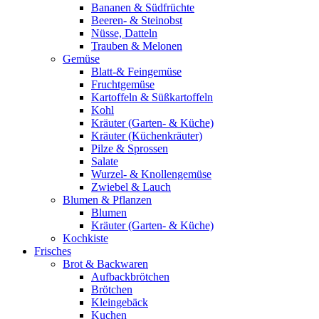
Bananen & Südfrüchte
Beeren- & Steinobst
Nüsse, Datteln
Trauben & Melonen
Gemüse
Blatt-& Feingemüse
Fruchtgemüse
Kartoffeln & Süßkartoffeln
Kohl
Kräuter (Garten- & Küche)
Kräuter (Küchenkräuter)
Pilze & Sprossen
Salate
Wurzel- & Knollengemüse
Zwiebel & Lauch
Blumen & Pflanzen
Blumen
Kräuter (Garten- & Küche)
Kochkiste
Frisches
Brot & Backwaren
Aufbackbrötchen
Brötchen
Kleingebäck
Kuchen