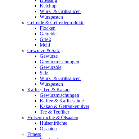
Dressing
Ketchup
Würz- & Grillsaucen
Würzpasten
Getreide & Getreideprodukte
Flocken
Getreide
Grieß
Mehl
Gewürze & Salz
Gewürze
Gewürzmischungen
Gewürzöle
Salz
Würz- & Grillsaucen
Würzpasten
Kaffee, Tee & Kakao
Gewürzmischungen
Kaffee & Kaffeesahne
Kakao & Getränkepulver
Tee & Teefilter
Hülsenfrüchte & Ölsaaten
Hülsenfrüchte
Ölsaaten
Fitness