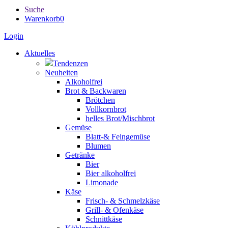
Suche
Warenkorb
0
Login
Aktuelles
Tendenzen
Neuheiten
Alkoholfrei
Brot & Backwaren
Brötchen
Vollkornbrot
helles Brot/Mischbrot
Gemüse
Blatt-& Feingemüse
Blumen
Getränke
Bier
Bier alkoholfrei
Limonade
Käse
Frisch- & Schmelzkäse
Grill- & Ofenkäse
Schnittkäse