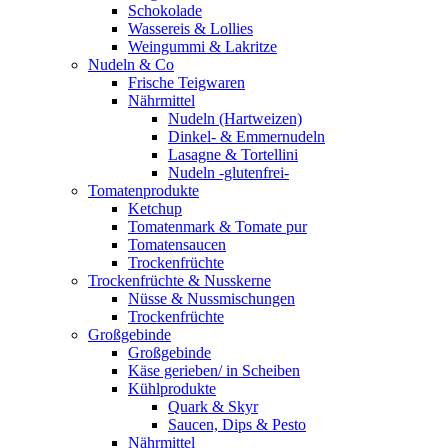
Schokolade
Wassereis & Lollies
Weingummi & Lakritze
Nudeln & Co
Frische Teigwaren
Nährmittel
Nudeln (Hartweizen)
Dinkel- & Emmernudeln
Lasagne & Tortellini
Nudeln -glutenfrei-
Tomatenprodukte
Ketchup
Tomatenmark & Tomate pur
Tomatensaucen
Trockenfrüchte
Trockenfrüchte & Nusskerne
Nüsse & Nussmischungen
Trockenfrüchte
Großgebinde
Großgebinde
Käse gerieben/ in Scheiben
Kühlprodukte
Quark & Skyr
Saucen, Dips & Pesto
Nährmittel