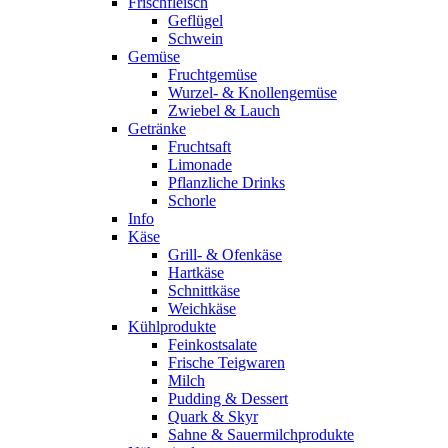
Frischfleisch
Geflügel
Schwein
Gemüse
Fruchtgemüse
Wurzel- & Knollengemüse
Zwiebel & Lauch
Getränke
Fruchtsaft
Limonade
Pflanzliche Drinks
Schorle
Info
Käse
Grill- & Ofenkäse
Hartkäse
Schnittkäse
Weichkäse
Kühlprodukte
Feinkostsalate
Frische Teigwaren
Milch
Pudding & Dessert
Quark & Skyr
Sahne & Sauermilchprodukte