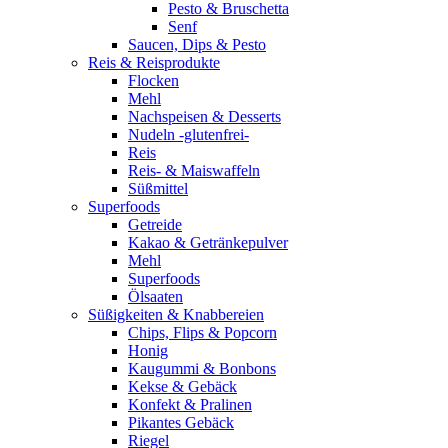
Pesto & Bruschetta
Senf
Saucen, Dips & Pesto
Reis & Reisprodukte
Flocken
Mehl
Nachspeisen & Desserts
Nudeln -glutenfrei-
Reis
Reis- & Maiswaffeln
Süßmittel
Superfoods
Getreide
Kakao & Getränkepulver
Mehl
Superfoods
Ölsaaten
Süßigkeiten & Knabbereien
Chips, Flips & Popcorn
Honig
Kaugummi & Bonbons
Kekse & Gebäck
Konfekt & Pralinen
Pikantes Gebäck
Riegel