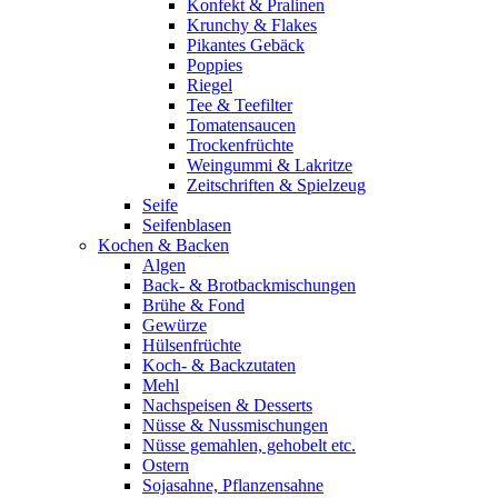
Konfekt & Pralinen
Krunchy & Flakes
Pikantes Gebäck
Poppies
Riegel
Tee & Teefilter
Tomatensaucen
Trockenfrüchte
Weingummi & Lakritze
Zeitschriften & Spielzeug
Seife
Seifenblasen
Kochen & Backen
Algen
Back- & Brotbackmischungen
Brühe & Fond
Gewürze
Hülsenfrüchte
Koch- & Backzutaten
Mehl
Nachspeisen & Desserts
Nüsse & Nussmischungen
Nüsse gemahlen, gehobelt etc.
Ostern
Sojasahne, Pflanzensahne