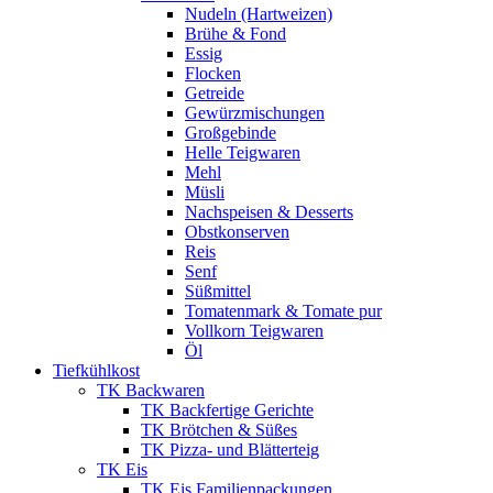
Nudeln (Hartweizen)
Brühe & Fond
Essig
Flocken
Getreide
Gewürzmischungen
Großgebinde
Helle Teigwaren
Mehl
Müsli
Nachspeisen & Desserts
Obstkonserven
Reis
Senf
Süßmittel
Tomatenmark & Tomate pur
Vollkorn Teigwaren
Öl
Tiefkühlkost
TK Backwaren
TK Backfertige Gerichte
TK Brötchen & Süßes
TK Pizza- und Blätterteig
TK Eis
TK Eis Familienpackungen