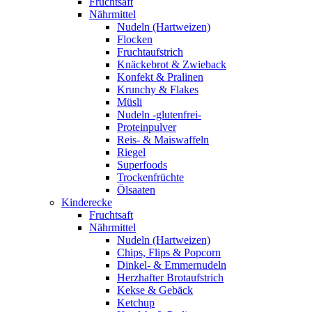
Fruchtsaft
Nährmittel
Nudeln (Hartweizen)
Flocken
Fruchtaufstrich
Knäckebrot & Zwieback
Konfekt & Pralinen
Krunchy & Flakes
Müsli
Nudeln -glutenfrei-
Proteinpulver
Reis- & Maiswaffeln
Riegel
Superfoods
Trockenfrüchte
Ölsaaten
Kinderecke
Fruchtsaft
Nährmittel
Nudeln (Hartweizen)
Chips, Flips & Popcorn
Dinkel- & Emmernudeln
Herzhafter Brotaufstrich
Kekse & Gebäck
Ketchup