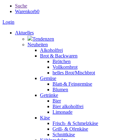
Suche
Warenkorb
0
Login
Aktuelles
Tendenzen
Neuheiten
Alkoholfrei
Brot & Backwaren
Brötchen
Vollkornbrot
helles Brot/Mischbrot
Gemüse
Blatt-& Feingemüse
Blumen
Getränke
Bier
Bier alkoholfrei
Limonade
Käse
Frisch- & Schmelzkäse
Grill- & Ofenkäse
Schnittkäse