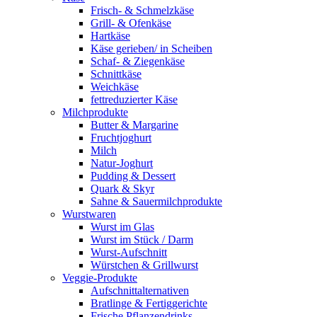
Frisch- & Schmelzkäse
Grill- & Ofenkäse
Hartkäse
Käse gerieben/ in Scheiben
Schaf- & Ziegenkäse
Schnittkäse
Weichkäse
fettreduzierter Käse
Milchprodukte
Butter & Margarine
Fruchtjoghurt
Milch
Natur-Joghurt
Pudding & Dessert
Quark & Skyr
Sahne & Sauermilchprodukte
Wurstwaren
Wurst im Glas
Wurst im Stück / Darm
Wurst-Aufschnitt
Würstchen & Grillwurst
Veggie-Produkte
Aufschnittalternativen
Bratlinge & Fertiggerichte
Frische Pflanzendrinks