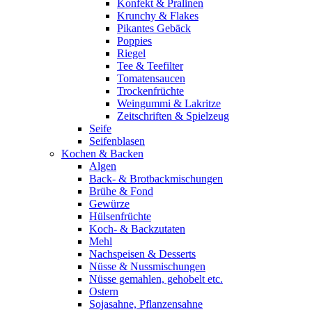
Konfekt & Pralinen
Krunchy & Flakes
Pikantes Gebäck
Poppies
Riegel
Tee & Teefilter
Tomatensaucen
Trockenfrüchte
Weingummi & Lakritze
Zeitschriften & Spielzeug
Seife
Seifenblasen
Kochen & Backen
Algen
Back- & Brotbackmischungen
Brühe & Fond
Gewürze
Hülsenfrüchte
Koch- & Backzutaten
Mehl
Nachspeisen & Desserts
Nüsse & Nussmischungen
Nüsse gemahlen, gehobelt etc.
Ostern
Sojasahne, Pflanzensahne