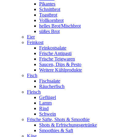
Pikantes
Schnittbrot
Toastbrot
Vollkornbrot
helles Brot/Mischbrot
süßes Brot
Eier
Feinkost
Feinkostsalate
Frische Antipasti
Frische Teigwaren
Saucen, Dips & Pesto
Weitere Kühlprodukte
Fisch
Fischsalate
Räucherfisch
Fleisch
Geflügel
Lamm
Rind
Schwein
Frische Säfte, Shots & Smoothie
Shots & Erfrischungsgetränke
Smoothies & Saft
Käse