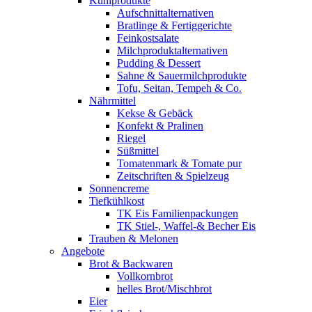
Kühlprodukte
Aufschnittalternativen
Bratlinge & Fertiggerichte
Feinkostsalate
Milchproduktalternativen
Pudding & Dessert
Sahne & Sauermilchprodukte
Tofu, Seitan, Tempeh & Co.
Nährmittel
Kekse & Gebäck
Konfekt & Pralinen
Riegel
Süßmittel
Tomatenmark & Tomate pur
Zeitschriften & Spielzeug
Sonnencreme
Tiefkühlkost
TK Eis Familienpackungen
TK Stiel-, Waffel-& Becher Eis
Trauben & Melonen
Angebote
Brot & Backwaren
Vollkornbrot
helles Brot/Mischbrot
Eier