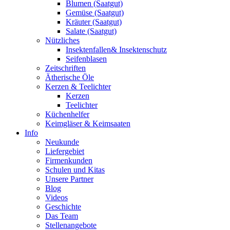
Blumen (Saatgut)
Gemüse (Saatgut)
Kräuter (Saatgut)
Salate (Saatgut)
Nützliches
Insektenfallen& Insektenschutz
Seifenblasen
Zeitschriften
Ätherische Öle
Kerzen & Teelichter
Kerzen
Teelichter
Küchenhelfer
Keimgläser & Keimsaaten
Info
Neukunde
Liefergebiet
Firmenkunden
Schulen und Kitas
Unsere Partner
Blog
Videos
Geschichte
Das Team
Stellenangebote