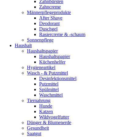
Zahnbürsten
Zahncreme
Männerpflegeprodukte
After Shave
Deodorant
Duschgel
Rasiercreme & -schaum
Sonnenpflege
Haushalt
Haushaltspapier
Haushaltspapier
Küchenhelfer
Hygieneartikel
Wasch - & Putzmittel
Desinfektionsmittel
Putzmittel
Spülmittel
Waschmittel
Tiernahrung
Hunde
Katzen
Wildvogelfutter
Dünger & Blumenerde
Gesundheit
Saatgut