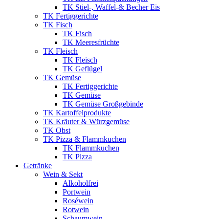
TK Stiel-, Waffel-& Becher Eis
TK Fertiggerichte
TK Fisch
TK Fisch
TK Meeresfrüchte
TK Fleisch
TK Fleisch
TK Geflügel
TK Gemüse
TK Fertiggerichte
TK Gemüse
TK Gemüse Großgebinde
TK Kartoffelprodukte
TK Kräuter & Würzgemüse
TK Obst
TK Pizza & Flammkuchen
TK Flammkuchen
TK Pizza
Getränke
Wein & Sekt
Alkoholfrei
Portwein
Roséwein
Rotwein
Schaumwein