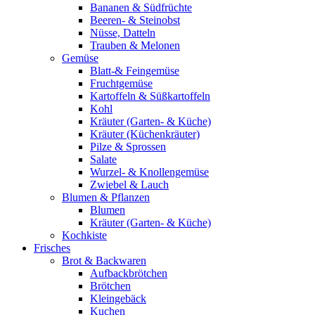
Bananen & Südfrüchte
Beeren- & Steinobst
Nüsse, Datteln
Trauben & Melonen
Gemüse
Blatt-& Feingemüse
Fruchtgemüse
Kartoffeln & Süßkartoffeln
Kohl
Kräuter (Garten- & Küche)
Kräuter (Küchenkräuter)
Pilze & Sprossen
Salate
Wurzel- & Knollengemüse
Zwiebel & Lauch
Blumen & Pflanzen
Blumen
Kräuter (Garten- & Küche)
Kochkiste
Frisches
Brot & Backwaren
Aufbackbrötchen
Brötchen
Kleingebäck
Kuchen