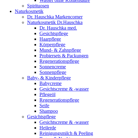
Wasser ohne Kohlensäure
Spirituosen
Naturkosmetik
Dr. Hauschka Markencorner
Naturkosmetik Dr.Hauschka
Dr. Hauschka med.
Gesichtspflege
Haarpflege
Körperpflege
Mund- & Zahnpflege
Probiersets & Packungen
Regenerationspflege
Sonnencreme
Sonnenpflege
Baby- & Kinderpflege
Babycreme
Gesichtscreme & -wasser
Pflegeöl
Regenerationspflege
Seife
Shampoo
Gesichtspflege
Gesichtscreme & -wasser
Heilerde
Reinigungsmilch & Peeling