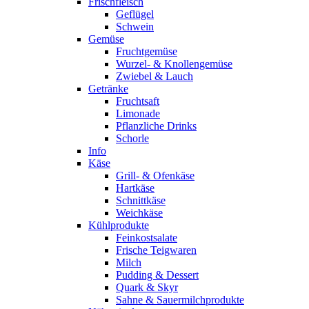
Frischfleisch
Geflügel
Schwein
Gemüse
Fruchtgemüse
Wurzel- & Knollengemüse
Zwiebel & Lauch
Getränke
Fruchtsaft
Limonade
Pflanzliche Drinks
Schorle
Info
Käse
Grill- & Ofenkäse
Hartkäse
Schnittkäse
Weichkäse
Kühlprodukte
Feinkostsalate
Frische Teigwaren
Milch
Pudding & Dessert
Quark & Skyr
Sahne & Sauermilchprodukte