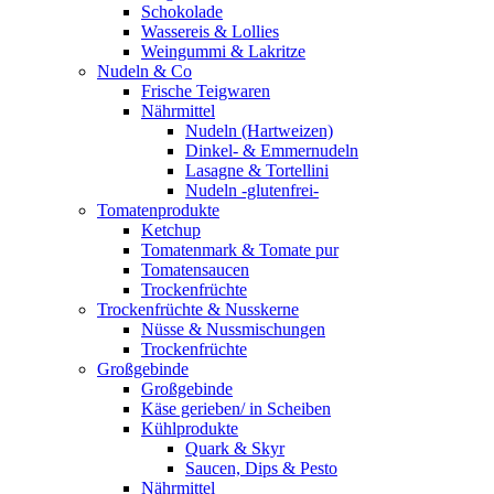
Schokolade
Wassereis & Lollies
Weingummi & Lakritze
Nudeln & Co
Frische Teigwaren
Nährmittel
Nudeln (Hartweizen)
Dinkel- & Emmernudeln
Lasagne & Tortellini
Nudeln -glutenfrei-
Tomatenprodukte
Ketchup
Tomatenmark & Tomate pur
Tomatensaucen
Trockenfrüchte
Trockenfrüchte & Nusskerne
Nüsse & Nussmischungen
Trockenfrüchte
Großgebinde
Großgebinde
Käse gerieben/ in Scheiben
Kühlprodukte
Quark & Skyr
Saucen, Dips & Pesto
Nährmittel