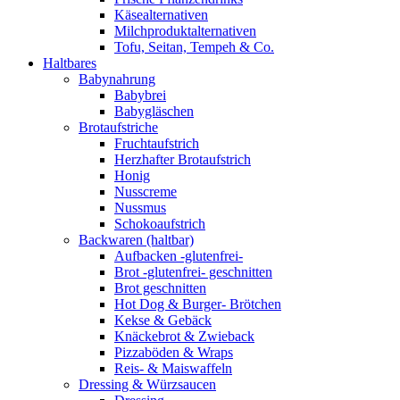
Käsealternativen
Milchproduktalternativen
Tofu, Seitan, Tempeh & Co.
Haltbares
Babynahrung
Babybrei
Babygläschen
Brotaufstriche
Fruchtaufstrich
Herzhafter Brotaufstrich
Honig
Nusscreme
Nussmus
Schokoaufstrich
Backwaren (haltbar)
Aufbacken -glutenfrei-
Brot -glutenfrei- geschnitten
Brot geschnitten
Hot Dog & Burger- Brötchen
Kekse & Gebäck
Knäckebrot & Zwieback
Pizzaböden & Wraps
Reis- & Maiswaffeln
Dressing & Würzsaucen