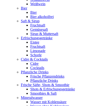
Weißwein
Bier
Bier
Bier alkoholfrei
Saft & Sirup
Fruchtsaft
Gemüsesaft
Sirup & Muttersaft
Erfrischungsgetränke
Eistee
Fruchtsaft
Limonade
Schorle
Cidre & Cocktails
Cidre
Cocktails
Pflanzliche Drinks
Frische Pflanzendrinks
Pflanzliche Drinks
Frische Säfte, Shots & Smoothie
Shots & Erfrischungsgetränke
Smoothies & Saft
Mineralwasser
Wasser mit Kohlensäure