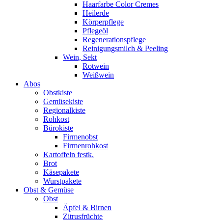
Haarfarbe Color Cremes
Heilerde
Körperpflege
Pflegeöl
Regenerationspflege
Reinigungsmilch & Peeling
Wein, Sekt
Rotwein
Weißwein
Abos
Obstkiste
Gemüsekiste
Regionalkiste
Rohkost
Bürokiste
Firmenobst
Firmenrohkost
Kartoffeln festk.
Brot
Käsepakete
Wurstpakete
Obst & Gemüse
Obst
Äpfel & Birnen
Zitrusfrüchte