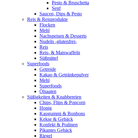
Pesto & Bruschetta
Senf
Saucen, Dips & Pesto
Reis & Reisprodukte
Flocken
Mehl
Nachspeisen & Desserts
Nudeln -glutenfrei-
Reis
Reis- & Maiswaffeln
Süßmittel
Superfoods
Getreide
Kakao & Getränkepulver
Mehl
Superfoods
Ölsaaten
Süßigkeiten & Knabbereien
Chips, Flips & Popcorn
Honig
Kaugummi & Bonbons
Kekse & Gebäck
Konfekt & Pralinen
Pikantes Gebäck
Riegel