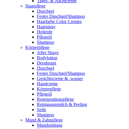
Tages- & Nachtcreme
Haarpflege
Duschgel
Festes Duschgel/Shampoo
Haarfarbe Color Cremes
Haarspray
Heilerde
Pflegeöl
Shampoo
Körperpflege
After Shave
Bodylotion
Deodorant
Duschgel
Festes Duschgel/Shampoo
Gesichtscreme & -wasser
Handcreme
Körperpflege
Pflegeöl
Regenerationspflege
Reinigungsmilch & Peeling
Seife
Shampoo
Mund & Zahnpflege
Mundspülung