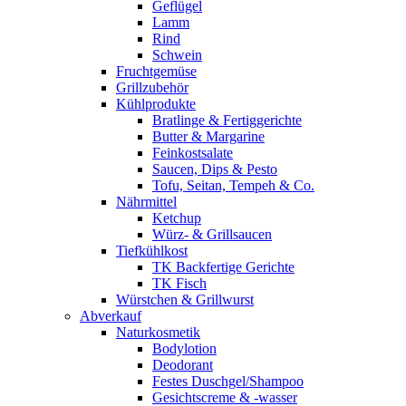
Geflügel
Lamm
Rind
Schwein
Fruchtgemüse
Grillzubehör
Kühlprodukte
Bratlinge & Fertiggerichte
Butter & Margarine
Feinkostsalate
Saucen, Dips & Pesto
Tofu, Seitan, Tempeh & Co.
Nährmittel
Ketchup
Würz- & Grillsaucen
Tiefkühlkost
TK Backfertige Gerichte
TK Fisch
Würstchen & Grillwurst
Abverkauf
Naturkosmetik
Bodylotion
Deodorant
Festes Duschgel/Shampoo
Gesichtscreme & -wasser