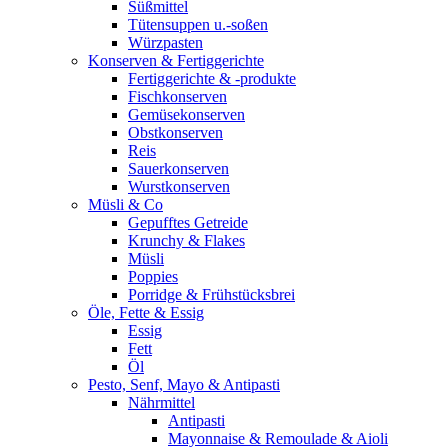
Süßmittel
Tütensuppen u.-soßen
Würzpasten
Konserven & Fertiggerichte
Fertiggerichte & -produkte
Fischkonserven
Gemüsekonserven
Obstkonserven
Reis
Sauerkonserven
Wurstkonserven
Müsli & Co
Gepufftes Getreide
Krunchy & Flakes
Müsli
Poppies
Porridge & Frühstücksbrei
Öle, Fette & Essig
Essig
Fett
Öl
Pesto, Senf, Mayo & Antipasti
Nährmittel
Antipasti
Mayonnaise & Remoulade & Aioli