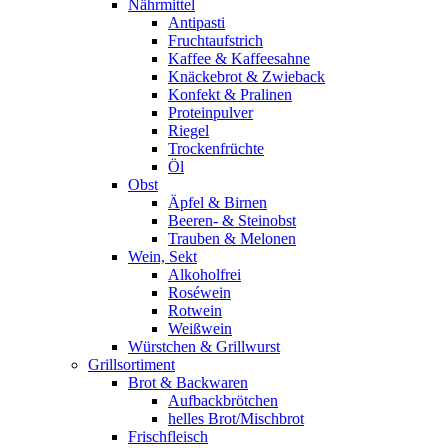
Nährmittel
Antipasti
Fruchtaufstrich
Kaffee & Kaffeesahne
Knäckebrot & Zwieback
Konfekt & Pralinen
Proteinpulver
Riegel
Trockenfrüchte
Öl
Obst
Äpfel & Birnen
Beeren- & Steinobst
Trauben & Melonen
Wein, Sekt
Alkoholfrei
Roséwein
Rotwein
Weißwein
Würstchen & Grillwurst
Grillsortiment
Brot & Backwaren
Aufbackbrötchen
helles Brot/Mischbrot
Frischfleisch