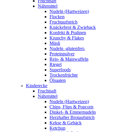
Fruchtsaft
Nährmittel
Nudeln (Hartweizen)
Flocken
Fruchtaufstrich
Knäckebrot & Zwieback
Konfekt & Pralinen
Krunchy & Flakes
Müsli
Nudeln -glutenfrei-
Proteinpulver
Reis- & Maiswaffeln
Riegel
Superfoods
Trockenfrüchte
Ölsaaten
Kinderecke
Fruchtsaft
Nährmittel
Nudeln (Hartweizen)
Chips, Flips & Popcorn
Dinkel- & Emmernudeln
Herzhafter Brotaufstrich
Kekse & Gebäck
Ketchup