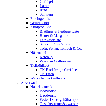
Geflügel
Lamm
Rind
Schwein
Fruchtgemüse
Grillzubehör
Kühlprodukte
Bratlinge & Fertiggerichte
Butter & Margarine
Feinkostsalate
Saucen, Dips & Pesto
Tofu, Seitan, Tempeh & Co.
Nährmittel
Ketchup
Würz- & Grillsaucen
Tiefkühlkost
TK Backfertige Gerichte
TK Fisch
Würstchen & Grillwurst
Abverkauf
Naturkosmetik
Bodylotion
Deodorant
Festes Duschgel/Shampoo
Gesichtscreme & -wasser