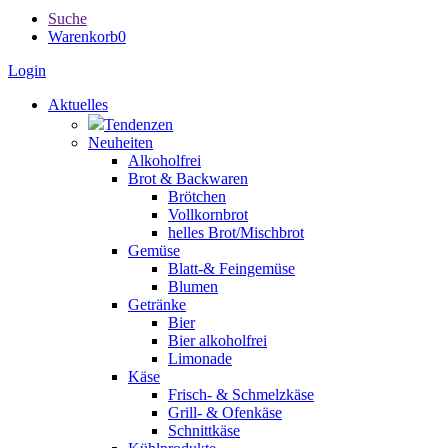
Suche
Warenkorb
0
Login
Aktuelles
Tendenzen
Neuheiten
Alkoholfrei
Brot & Backwaren
Brötchen
Vollkornbrot
helles Brot/Mischbrot
Gemüse
Blatt-& Feingemüse
Blumen
Getränke
Bier
Bier alkoholfrei
Limonade
Käse
Frisch- & Schmelzkäse
Grill- & Ofenkäse
Schnittkäse