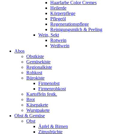
Haarfarbe Color Cremes
Heilerde
Körperpflege
Pflegeöl
Regenerationspflege
Reinigungsmilch & Peeling
Wein, Sekt
Rotwein
Weißwein
Abos
Obstkiste
Gemüsekiste
Regionalkiste
Rohkost
Bürokiste
Firmenobst
Firmenrohkost
Kartoffeln festk.
Brot
Käsepakete
Wurstpakete
Obst & Gemüse
Obst
Äpfel & Birnen
Zitrusfrüchte