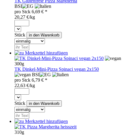
TK Glutenfreie Pizza Margherita
BSI
pro
Stck
6,69
€ *
20,27 €/kg
Stück
300g
TK Dinkel-Mini-Pizza Spinaci vegan 2x150
BSI
pro
Stck
6,79
€ *
22,63 €/kg
Stück
310g