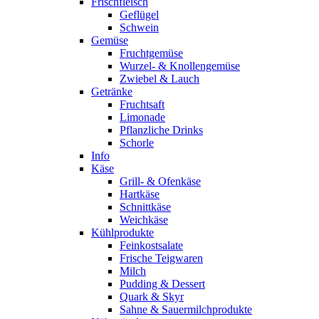
Frischfleisch
Geflügel
Schwein
Gemüse
Fruchtgemüse
Wurzel- & Knollengemüse
Zwiebel & Lauch
Getränke
Fruchtsaft
Limonade
Pflanzliche Drinks
Schorle
Info
Käse
Grill- & Ofenkäse
Hartkäse
Schnittkäse
Weichkäse
Kühlprodukte
Feinkostsalate
Frische Teigwaren
Milch
Pudding & Dessert
Quark & Skyr
Sahne & Sauermilchprodukte