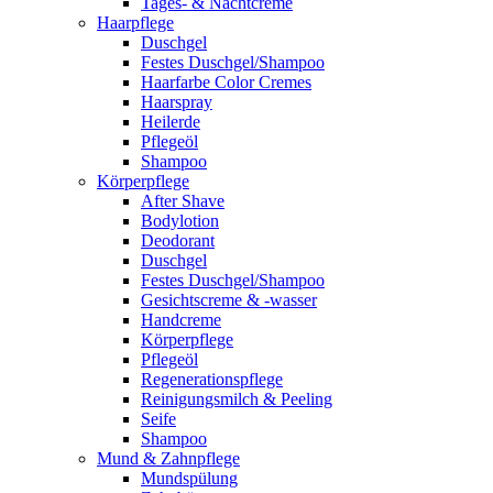
Tages- & Nachtcreme
Haarpflege
Duschgel
Festes Duschgel/Shampoo
Haarfarbe Color Cremes
Haarspray
Heilerde
Pflegeöl
Shampoo
Körperpflege
After Shave
Bodylotion
Deodorant
Duschgel
Festes Duschgel/Shampoo
Gesichtscreme & -wasser
Handcreme
Körperpflege
Pflegeöl
Regenerationspflege
Reinigungsmilch & Peeling
Seife
Shampoo
Mund & Zahnpflege
Mundspülung