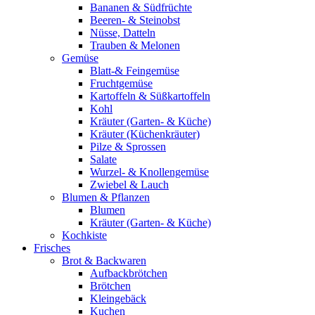
Bananen & Südfrüchte
Beeren- & Steinobst
Nüsse, Datteln
Trauben & Melonen
Gemüse
Blatt-& Feingemüse
Fruchtgemüse
Kartoffeln & Süßkartoffeln
Kohl
Kräuter (Garten- & Küche)
Kräuter (Küchenkräuter)
Pilze & Sprossen
Salate
Wurzel- & Knollengemüse
Zwiebel & Lauch
Blumen & Pflanzen
Blumen
Kräuter (Garten- & Küche)
Kochkiste
Frisches
Brot & Backwaren
Aufbackbrötchen
Brötchen
Kleingebäck
Kuchen