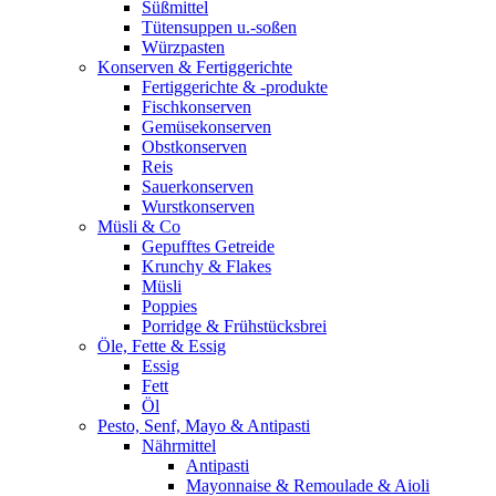
Süßmittel
Tütensuppen u.-soßen
Würzpasten
Konserven & Fertiggerichte
Fertiggerichte & -produkte
Fischkonserven
Gemüsekonserven
Obstkonserven
Reis
Sauerkonserven
Wurstkonserven
Müsli & Co
Gepufftes Getreide
Krunchy & Flakes
Müsli
Poppies
Porridge & Frühstücksbrei
Öle, Fette & Essig
Essig
Fett
Öl
Pesto, Senf, Mayo & Antipasti
Nährmittel
Antipasti
Mayonnaise & Remoulade & Aioli