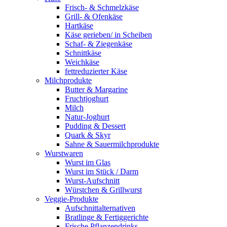
Frisch- & Schmelzkäse
Grill- & Ofenkäse
Hartkäse
Käse gerieben/ in Scheiben
Schaf- & Ziegenkäse
Schnittkäse
Weichkäse
fettreduzierter Käse
Milchprodukte
Butter & Margarine
Fruchtjoghurt
Milch
Natur-Joghurt
Pudding & Dessert
Quark & Skyr
Sahne & Sauermilchprodukte
Wurstwaren
Wurst im Glas
Wurst im Stück / Darm
Wurst-Aufschnitt
Würstchen & Grillwurst
Veggie-Produkte
Aufschnittalternativen
Bratlinge & Fertiggerichte
Frische Pflanzendrinks