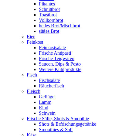
Pikantes
Schnittbrot
Toastbrot
Vollkornbrot
helles Brot/Mischbrot
süßes Brot
Eier
Feinkost
Feinkostsalate
Frische Antipasti
Frische Teigwaren
Saucen, Dips & Pesto
Weitere Kühlprodukte
Fisch
Fischsalate
Räucherfisch
Fleisch
Geflügel
Lamm
Rind
Schwein
Frische Säfte, Shots & Smoothie
Shots & Erfrischungsgetränke
Smoothies & Saft
Käse