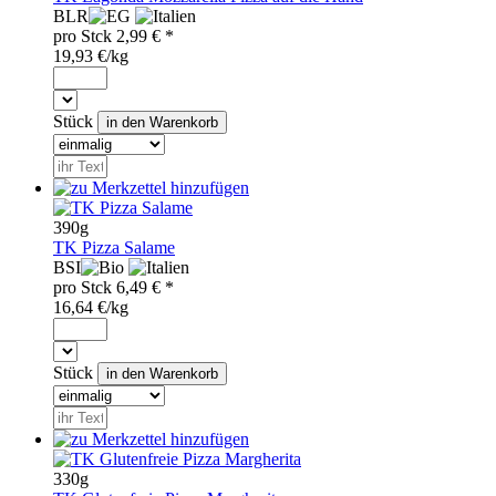
BLR
pro
Stck
2,99
€ *
19,93 €/kg
Stück
390g
TK Pizza Salame
BSI
pro
Stck
6,49
€ *
16,64 €/kg
Stück
330g