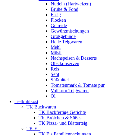
Nudeln (Hartweizen)
Brühe & Fond
Essig
Flocken
Getreide
Gewürzmischungen
Großgebinde
Helle Teigwaren
Mehl
Müsli
Nachspeisen & Desserts
Obstkonserven
Reis
Senf
Süßmittel
Tomatenmark & Tomate pur
Vollkorn Teigwaren
Öl
Tiefkühlkost
TK Backwaren
TK Backfertige Gerichte
TK Brötchen & Süßes
TK Pizza- und Blätterteig
TK Eis
TK Eis Familienpackungen