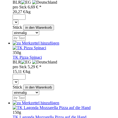
BLR
pro
Stck
6,69
€ *
20,27 €/kg
Stück
350g
TK Pizza Spinaci
BLR
pro
Stck
5,29
€ *
15,11 €/kg
Stück
150g
TK Lagonda Mozzarella Pizza auf die Hand