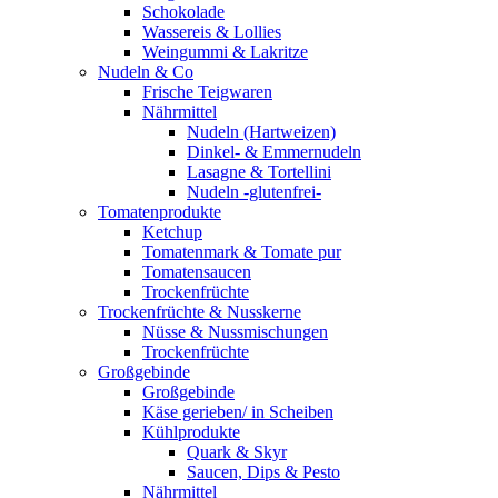
Schokolade
Wassereis & Lollies
Weingummi & Lakritze
Nudeln & Co
Frische Teigwaren
Nährmittel
Nudeln (Hartweizen)
Dinkel- & Emmernudeln
Lasagne & Tortellini
Nudeln -glutenfrei-
Tomatenprodukte
Ketchup
Tomatenmark & Tomate pur
Tomatensaucen
Trockenfrüchte
Trockenfrüchte & Nusskerne
Nüsse & Nussmischungen
Trockenfrüchte
Großgebinde
Großgebinde
Käse gerieben/ in Scheiben
Kühlprodukte
Quark & Skyr
Saucen, Dips & Pesto
Nährmittel