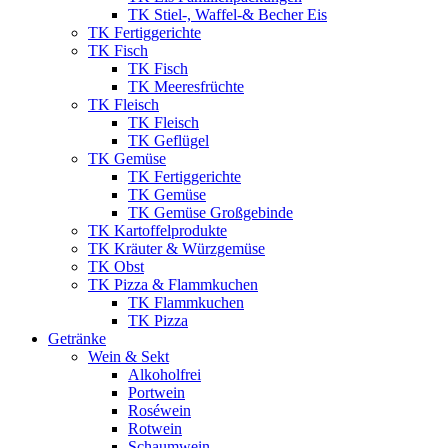
TK Stiel-, Waffel-& Becher Eis
TK Fertiggerichte
TK Fisch
TK Fisch
TK Meeresfrüchte
TK Fleisch
TK Fleisch
TK Geflügel
TK Gemüse
TK Fertiggerichte
TK Gemüse
TK Gemüse Großgebinde
TK Kartoffelprodukte
TK Kräuter & Würzgemüse
TK Obst
TK Pizza & Flammkuchen
TK Flammkuchen
TK Pizza
Getränke
Wein & Sekt
Alkoholfrei
Portwein
Roséwein
Rotwein
Schaumwein