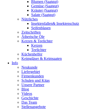
Blumen (Saatgut)
Gemüse (Saatgut)
Kräuter (Saatgut)
Salate (Saatgut)
Nützliches
Insektenfallen& Insektenschutz
Seifenblasen
Zeitschriften
Ätherische Öle
Kerzen & Teelichter
Kerzen
Teelichter
Küchenhelfer
Keimgläser & Keimsaaten
Info
Neukunde
Liefergebiet
Firmenkunden
Schulen und Kitas
Unsere Partner
Blog
Videos
Geschichte
Das Team
Stellenangebote