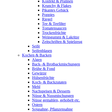
Konfekt & Pralinen
Krunchy & Flakes
Pikantes Gebäck
Poppies
Riegel
Tee & Teefilter
Tomatensaucen
Trockenfrüchte
Weingummi & Lakritze
Zeitschriften & Spielzeug
Seife
Seifenblasen
Kochen & Backen
Algen
Back- & Brotbackmischungen
Brühe & Fond
Gewürze
Hülsenfrüchte
Koch- & Backzutaten
Mehl
Nachspeisen & Desserts
Nüsse & Nussmischungen
Nüsse gemahlen, gehobelt etc.
Ostern
Sojasahne, Pflanzensahne