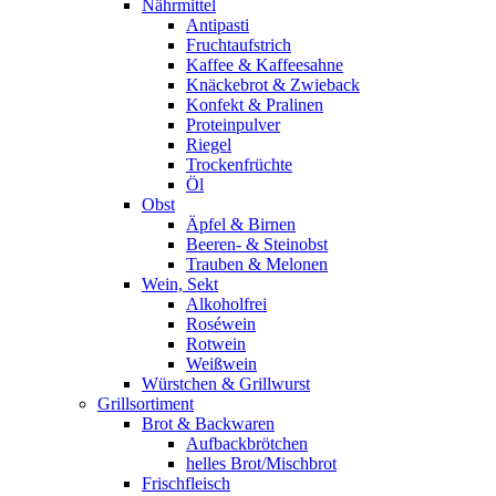
Nährmittel
Antipasti
Fruchtaufstrich
Kaffee & Kaffeesahne
Knäckebrot & Zwieback
Konfekt & Pralinen
Proteinpulver
Riegel
Trockenfrüchte
Öl
Obst
Äpfel & Birnen
Beeren- & Steinobst
Trauben & Melonen
Wein, Sekt
Alkoholfrei
Roséwein
Rotwein
Weißwein
Würstchen & Grillwurst
Grillsortiment
Brot & Backwaren
Aufbackbrötchen
helles Brot/Mischbrot
Frischfleisch