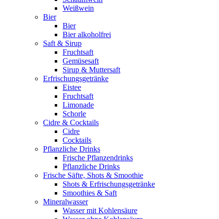
Weißwein
Bier
Bier
Bier alkoholfrei
Saft & Sirup
Fruchtsaft
Gemüsesaft
Sirup & Muttersaft
Erfrischungsgetränke
Eistee
Fruchtsaft
Limonade
Schorle
Cidre & Cocktails
Cidre
Cocktails
Pflanzliche Drinks
Frische Pflanzendrinks
Pflanzliche Drinks
Frische Säfte, Shots & Smoothie
Shots & Erfrischungsgetränke
Smoothies & Saft
Mineralwasser
Wasser mit Kohlensäure