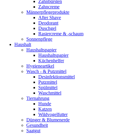
Zahnbürsten
Zahncreme
Männerpflegeprodukte
After Shave
Deodorant
Duschgel
Rasiercreme & -schaum
Sonnenpflege
Haushalt
Haushaltspapier
Haushaltspapier
Küchenhelfer
Hygieneartikel
Wasch - & Putzmittel
Desinfektionsmittel
Putzmittel
Spülmittel
Waschmittel
Tiernahrung
Hunde
Katzen
Wildvogelfutter
Dünger & Blumenerde
Gesundheit
Saatgut