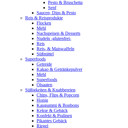
Pesto & Bruschetta
Senf
Saucen, Dips & Pesto
Reis & Reisprodukte
Flocken
Mehl
Nachspeisen & Desserts
Nudeln -glutenfrei-
Reis
Reis- & Maiswaffeln
Süßmittel
Superfoods
Getreide
Kakao & Getränkepulver
Mehl
Superfoods
Ölsaaten
Süßigkeiten & Knabbereien
Chips, Flips & Popcorn
Honig
Kaugummi & Bonbons
Kekse & Gebäck
Konfekt & Pralinen
Pikantes Gebäck
Riegel