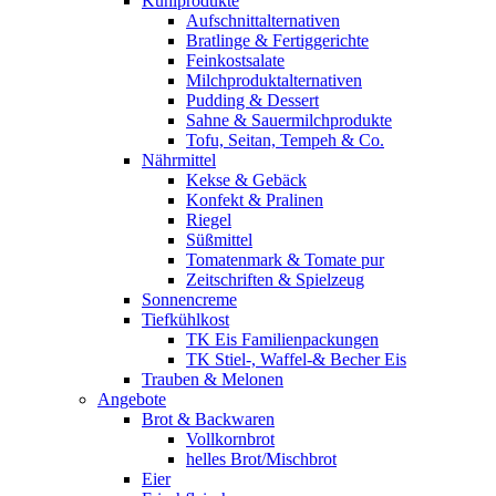
Kühlprodukte
Aufschnittalternativen
Bratlinge & Fertiggerichte
Feinkostsalate
Milchproduktalternativen
Pudding & Dessert
Sahne & Sauermilchprodukte
Tofu, Seitan, Tempeh & Co.
Nährmittel
Kekse & Gebäck
Konfekt & Pralinen
Riegel
Süßmittel
Tomatenmark & Tomate pur
Zeitschriften & Spielzeug
Sonnencreme
Tiefkühlkost
TK Eis Familienpackungen
TK Stiel-, Waffel-& Becher Eis
Trauben & Melonen
Angebote
Brot & Backwaren
Vollkornbrot
helles Brot/Mischbrot
Eier