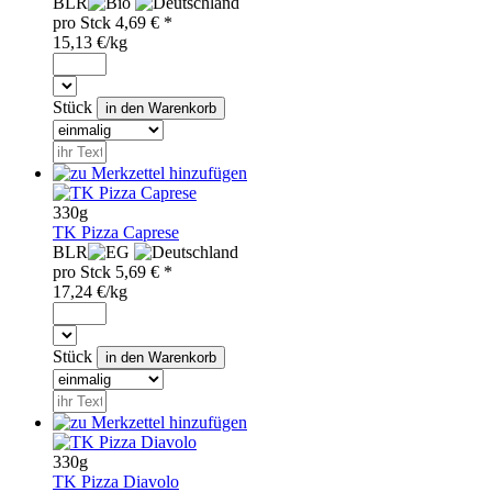
BLR
pro
Stck
4,69
€ *
15,13 €/kg
Stück
330g
TK Pizza Caprese
BLR
pro
Stck
5,69
€ *
17,24 €/kg
Stück
330g
TK Pizza Diavolo