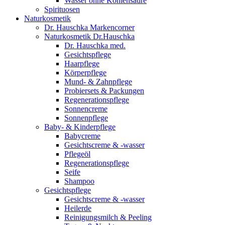
Wasser ohne Kohlensäure
Spirituosen
Naturkosmetik
Dr. Hauschka Markencorner
Naturkosmetik Dr.Hauschka
Dr. Hauschka med.
Gesichtspflege
Haarpflege
Körperpflege
Mund- & Zahnpflege
Probiersets & Packungen
Regenerationspflege
Sonnencreme
Sonnenpflege
Baby- & Kinderpflege
Babycreme
Gesichtscreme & -wasser
Pflegeöl
Regenerationspflege
Seife
Shampoo
Gesichtspflege
Gesichtscreme & -wasser
Heilerde
Reinigungsmilch & Peeling