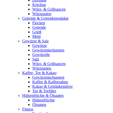
Dressing
Ketchup
Würz- & Grillsaucen
Würzpasten
Getreide & Getreideprodukte
Flocken
Getreide
Grieß
Mehl
Gewürze & Salz
Gewürze
Gewürzmischungen
Gewürzöle
Salz
Würz- & Grillsaucen
Würzpasten
Kaffee, Tee & Kakao
Gewürzmischungen
Kaffee & Kaffeesahne
Kakao & Getränkepulver
Tee & Teefilter
Hülsenfrüchte & Ölsaaten
Hülsenfrüchte
Ölsaaten
Fitness