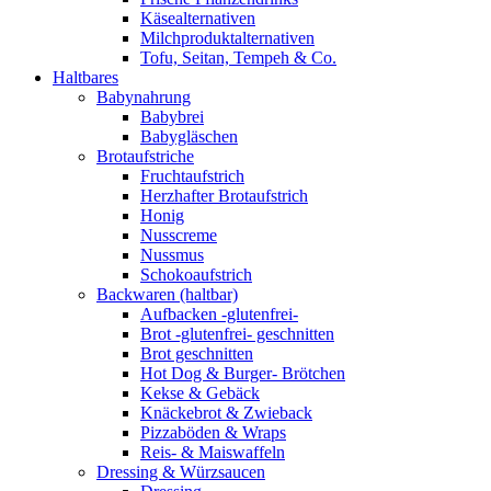
Käsealternativen
Milchproduktalternativen
Tofu, Seitan, Tempeh & Co.
Haltbares
Babynahrung
Babybrei
Babygläschen
Brotaufstriche
Fruchtaufstrich
Herzhafter Brotaufstrich
Honig
Nusscreme
Nussmus
Schokoaufstrich
Backwaren (haltbar)
Aufbacken -glutenfrei-
Brot -glutenfrei- geschnitten
Brot geschnitten
Hot Dog & Burger- Brötchen
Kekse & Gebäck
Knäckebrot & Zwieback
Pizzaböden & Wraps
Reis- & Maiswaffeln
Dressing & Würzsaucen