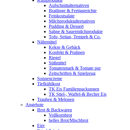
Kühlprodukte
Aufschnittalternativen
Bratlinge & Fertiggerichte
Feinkostsalate
Milchproduktalternativen
Pudding & Dessert
Sahne & Sauermilchprodukte
Tofu, Seitan, Tempeh & Co.
Nährmittel
Kekse & Gebäck
Konfekt & Pralinen
Riegel
Süßmittel
Tomatenmark & Tomate pur
Zeitschriften & Spielzeug
Sonnencreme
Tiefkühlkost
TK Eis Familienpackungen
TK Stiel-, Waffel-& Becher Eis
Trauben & Melonen
Angebote
Brot & Backwaren
Vollkornbrot
helles Brot/Mischbrot
Eier