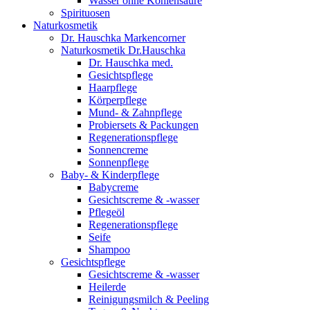
Wasser ohne Kohlensäure
Spirituosen
Naturkosmetik
Dr. Hauschka Markencorner
Naturkosmetik Dr.Hauschka
Dr. Hauschka med.
Gesichtspflege
Haarpflege
Körperpflege
Mund- & Zahnpflege
Probiersets & Packungen
Regenerationspflege
Sonnencreme
Sonnenpflege
Baby- & Kinderpflege
Babycreme
Gesichtscreme & -wasser
Pflegeöl
Regenerationspflege
Seife
Shampoo
Gesichtspflege
Gesichtscreme & -wasser
Heilerde
Reinigungsmilch & Peeling