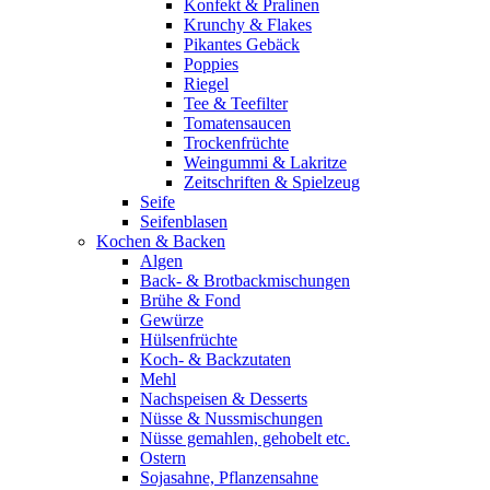
Konfekt & Pralinen
Krunchy & Flakes
Pikantes Gebäck
Poppies
Riegel
Tee & Teefilter
Tomatensaucen
Trockenfrüchte
Weingummi & Lakritze
Zeitschriften & Spielzeug
Seife
Seifenblasen
Kochen & Backen
Algen
Back- & Brotbackmischungen
Brühe & Fond
Gewürze
Hülsenfrüchte
Koch- & Backzutaten
Mehl
Nachspeisen & Desserts
Nüsse & Nussmischungen
Nüsse gemahlen, gehobelt etc.
Ostern
Sojasahne, Pflanzensahne