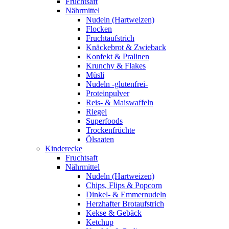
Fruchtsaft
Nährmittel
Nudeln (Hartweizen)
Flocken
Fruchtaufstrich
Knäckebrot & Zwieback
Konfekt & Pralinen
Krunchy & Flakes
Müsli
Nudeln -glutenfrei-
Proteinpulver
Reis- & Maiswaffeln
Riegel
Superfoods
Trockenfrüchte
Ölsaaten
Kinderecke
Fruchtsaft
Nährmittel
Nudeln (Hartweizen)
Chips, Flips & Popcorn
Dinkel- & Emmernudeln
Herzhafter Brotaufstrich
Kekse & Gebäck
Ketchup