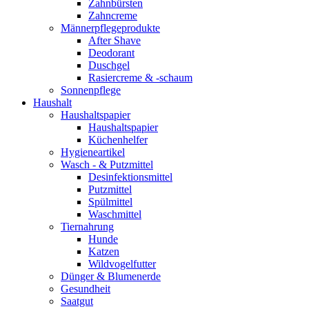
Zahnbürsten
Zahncreme
Männerpflegeprodukte
After Shave
Deodorant
Duschgel
Rasiercreme & -schaum
Sonnenpflege
Haushalt
Haushaltspapier
Haushaltspapier
Küchenhelfer
Hygieneartikel
Wasch - & Putzmittel
Desinfektionsmittel
Putzmittel
Spülmittel
Waschmittel
Tiernahrung
Hunde
Katzen
Wildvogelfutter
Dünger & Blumenerde
Gesundheit
Saatgut