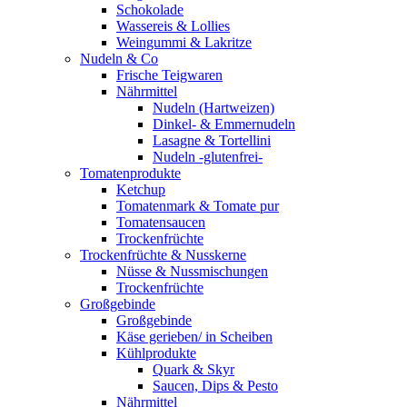
Schokolade
Wassereis & Lollies
Weingummi & Lakritze
Nudeln & Co
Frische Teigwaren
Nährmittel
Nudeln (Hartweizen)
Dinkel- & Emmernudeln
Lasagne & Tortellini
Nudeln -glutenfrei-
Tomatenprodukte
Ketchup
Tomatenmark & Tomate pur
Tomatensaucen
Trockenfrüchte
Trockenfrüchte & Nusskerne
Nüsse & Nussmischungen
Trockenfrüchte
Großgebinde
Großgebinde
Käse gerieben/ in Scheiben
Kühlprodukte
Quark & Skyr
Saucen, Dips & Pesto
Nährmittel