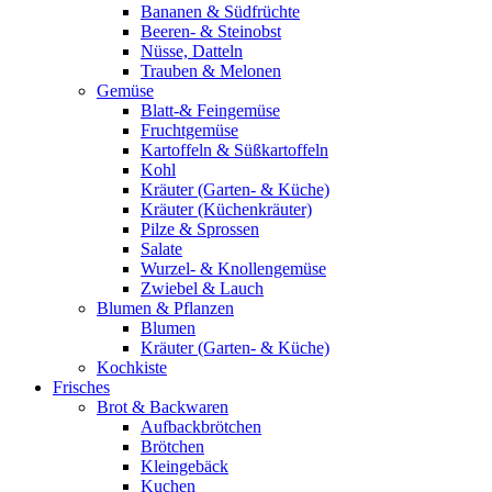
Bananen & Südfrüchte
Beeren- & Steinobst
Nüsse, Datteln
Trauben & Melonen
Gemüse
Blatt-& Feingemüse
Fruchtgemüse
Kartoffeln & Süßkartoffeln
Kohl
Kräuter (Garten- & Küche)
Kräuter (Küchenkräuter)
Pilze & Sprossen
Salate
Wurzel- & Knollengemüse
Zwiebel & Lauch
Blumen & Pflanzen
Blumen
Kräuter (Garten- & Küche)
Kochkiste
Frisches
Brot & Backwaren
Aufbackbrötchen
Brötchen
Kleingebäck
Kuchen