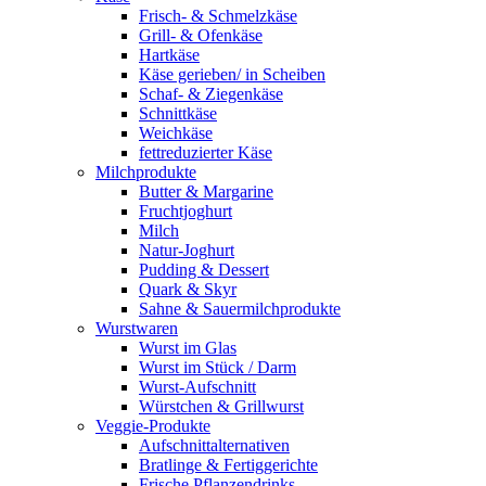
Frisch- & Schmelzkäse
Grill- & Ofenkäse
Hartkäse
Käse gerieben/ in Scheiben
Schaf- & Ziegenkäse
Schnittkäse
Weichkäse
fettreduzierter Käse
Milchprodukte
Butter & Margarine
Fruchtjoghurt
Milch
Natur-Joghurt
Pudding & Dessert
Quark & Skyr
Sahne & Sauermilchprodukte
Wurstwaren
Wurst im Glas
Wurst im Stück / Darm
Wurst-Aufschnitt
Würstchen & Grillwurst
Veggie-Produkte
Aufschnittalternativen
Bratlinge & Fertiggerichte
Frische Pflanzendrinks