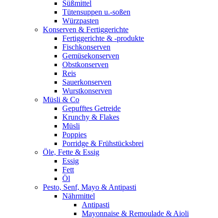
Süßmittel
Tütensuppen u.-soßen
Würzpasten
Konserven & Fertiggerichte
Fertiggerichte & -produkte
Fischkonserven
Gemüsekonserven
Obstkonserven
Reis
Sauerkonserven
Wurstkonserven
Müsli & Co
Gepufftes Getreide
Krunchy & Flakes
Müsli
Poppies
Porridge & Frühstücksbrei
Öle, Fette & Essig
Essig
Fett
Öl
Pesto, Senf, Mayo & Antipasti
Nährmittel
Antipasti
Mayonnaise & Remoulade & Aioli