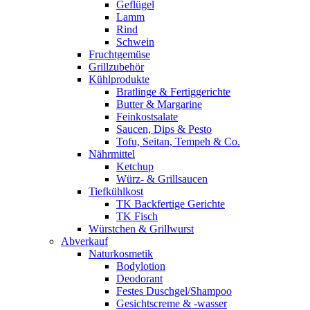
Geflügel
Lamm
Rind
Schwein
Fruchtgemüse
Grillzubehör
Kühlprodukte
Bratlinge & Fertiggerichte
Butter & Margarine
Feinkostsalate
Saucen, Dips & Pesto
Tofu, Seitan, Tempeh & Co.
Nährmittel
Ketchup
Würz- & Grillsaucen
Tiefkühlkost
TK Backfertige Gerichte
TK Fisch
Würstchen & Grillwurst
Abverkauf
Naturkosmetik
Bodylotion
Deodorant
Festes Duschgel/Shampoo
Gesichtscreme & -wasser