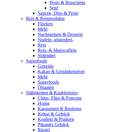
Pesto & Bruschetta
Senf
Saucen, Dips & Pesto
Reis & Reisprodukte
Flocken
Mehl
Nachspeisen & Desserts
Nudeln -glutenfrei-
Reis
Reis- & Maiswaffeln
Süßmittel
Superfoods
Getreide
Kakao & Getränkepulver
Mehl
Superfoods
Ölsaaten
Süßigkeiten & Knabbereien
Chips, Flips & Popcorn
Honig
Kaugummi & Bonbons
Kekse & Gebäck
Konfekt & Pralinen
Pikantes Gebäck
Riegel