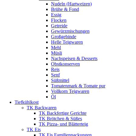
Nudeln (Hartweizen)
Brühe & Fond
Essig
Flocken
Getreide
Gewürzmischungen
Großgebinde
Helle Teigwaren
Mehl
Müsli
Nachspeisen & Desserts
Obstkonserven
Reis
Senf
Süßmittel
Tomatenmark & Tomate pur
Vollkorn Teigwaren
Öl
Tiefkühlkost
TK Backwaren
TK Backfertige Gerichte
TK Brötchen & Süßes
TK Pizza- und Blätterteig
TK Eis
TK Eis Familienpackungen