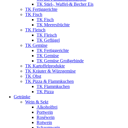
TK Stiel-, Waffel-& Becher Eis
TK Fertiggerichte
TK Fisch
TK Fisch
TK Meeresfrüchte
TK Fleisch
TK Fleisch
TK Geflügel
TK Gemüse
TK Fertiggerichte
TK Gemüse
TK Gemüse Großgebinde
TK Kartoffelprodukte
TK Kräuter & Würzgemüse
TK Obst
TK Pizza & Flammkuchen
TK Flammkuchen
TK Pizza
Getränke
Wein & Sekt
Alkoholfrei
Portwein
Roséwein
Rotwein
Schaumwein