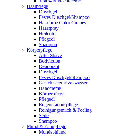
Tages- & Nachtcreme
Haarpflege
Duschgel
Festes Duschgel/Shampoo
Haarfarbe Color Cremes
Haarspray
Heilerde
Pflegeöl
Shampoo
Körperpflege
After Shave
Bodylotion
Deodorant
Duschgel
Festes Duschgel/Shampoo
Gesichtscreme & -wasser
Handcreme
Körperpflege
Pflegeöl
Regenerationspflege
Reinigungsmilch & Peeling
Seife
Shampoo
Mund & Zahnpflege
Mundspülung