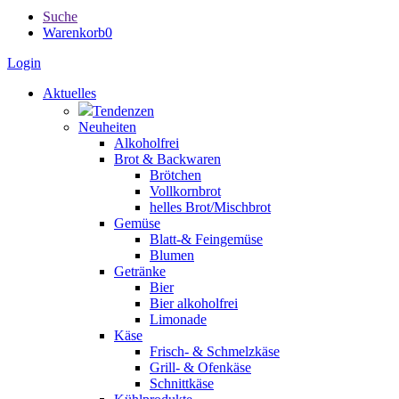
Suche
Warenkorb
0
Login
Aktuelles
Tendenzen
Neuheiten
Alkoholfrei
Brot & Backwaren
Brötchen
Vollkornbrot
helles Brot/Mischbrot
Gemüse
Blatt-& Feingemüse
Blumen
Getränke
Bier
Bier alkoholfrei
Limonade
Käse
Frisch- & Schmelzkäse
Grill- & Ofenkäse
Schnittkäse