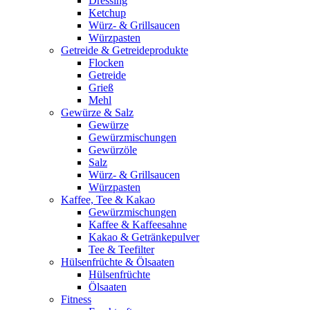
Dressing
Ketchup
Würz- & Grillsaucen
Würzpasten
Getreide & Getreideprodukte
Flocken
Getreide
Grieß
Mehl
Gewürze & Salz
Gewürze
Gewürzmischungen
Gewürzöle
Salz
Würz- & Grillsaucen
Würzpasten
Kaffee, Tee & Kakao
Gewürzmischungen
Kaffee & Kaffeesahne
Kakao & Getränkepulver
Tee & Teefilter
Hülsenfrüchte & Ölsaaten
Hülsenfrüchte
Ölsaaten
Fitness