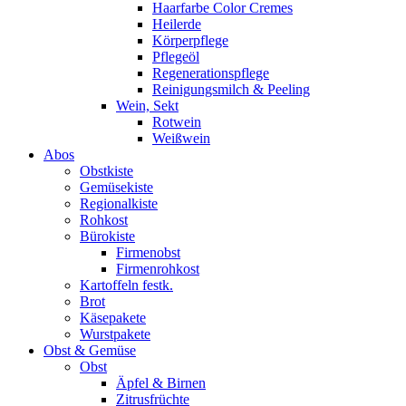
Haarfarbe Color Cremes
Heilerde
Körperpflege
Pflegeöl
Regenerationspflege
Reinigungsmilch & Peeling
Wein, Sekt
Rotwein
Weißwein
Abos
Obstkiste
Gemüsekiste
Regionalkiste
Rohkost
Bürokiste
Firmenobst
Firmenrohkost
Kartoffeln festk.
Brot
Käsepakete
Wurstpakete
Obst & Gemüse
Obst
Äpfel & Birnen
Zitrusfrüchte