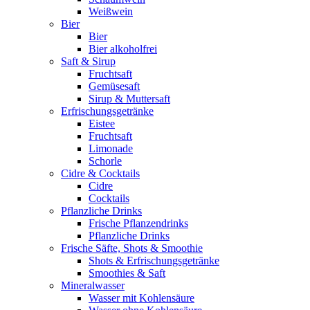
Weißwein
Bier
Bier
Bier alkoholfrei
Saft & Sirup
Fruchtsaft
Gemüsesaft
Sirup & Muttersaft
Erfrischungsgetränke
Eistee
Fruchtsaft
Limonade
Schorle
Cidre & Cocktails
Cidre
Cocktails
Pflanzliche Drinks
Frische Pflanzendrinks
Pflanzliche Drinks
Frische Säfte, Shots & Smoothie
Shots & Erfrischungsgetränke
Smoothies & Saft
Mineralwasser
Wasser mit Kohlensäure