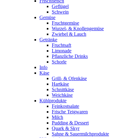
Frischfleisch
Geflügel
Schwein
Gemüse
Fruchtgemüse
Wurzel- & Knollengemüse
Zwiebel & Lauch
Getränke
Fruchtsaft
Limonade
Pflanzliche Drinks
Schorle
Info
Käse
Grill- & Ofenkäse
Hartkäse
Schnittkäse
Weichkäse
Kühlprodukte
Feinkostsalate
Frische Teigwaren
Milch
Pudding & Dessert
Quark & Skyr
Sahne & Sauermilchprodukte