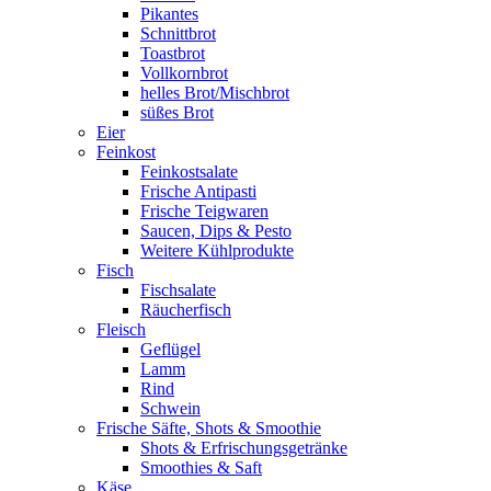
Pikantes
Schnittbrot
Toastbrot
Vollkornbrot
helles Brot/Mischbrot
süßes Brot
Eier
Feinkost
Feinkostsalate
Frische Antipasti
Frische Teigwaren
Saucen, Dips & Pesto
Weitere Kühlprodukte
Fisch
Fischsalate
Räucherfisch
Fleisch
Geflügel
Lamm
Rind
Schwein
Frische Säfte, Shots & Smoothie
Shots & Erfrischungsgetränke
Smoothies & Saft
Käse