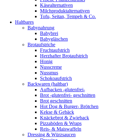
Käsealternativen
Milchproduktalternativen
Tofu, Seitan, Tempeh & Co.
Haltbares
Babynahrung
Babybrei
Babygläschen
Brotaufstriche
Fruchtaufstrich
Herzhafter Brotaufstrich
Honig
Nusscreme
Nussmus
Schokoaufstrich
Backwaren (haltbar)
Aufbacken -glutenfrei-
Brot -glutenfrei- geschnitten
Brot geschnitten
Hot Dog & Burger- Brötchen
Kekse & Gebäck
Knäckebrot & Zwieback
Pizzaböden & Wraps
Reis- & Maiswaffeln
Dressing & Würzsaucen