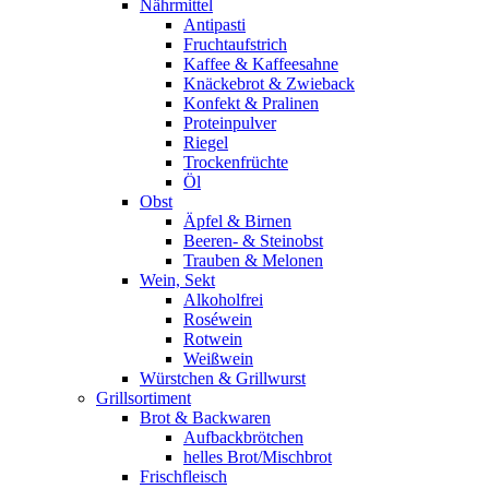
Nährmittel
Antipasti
Fruchtaufstrich
Kaffee & Kaffeesahne
Knäckebrot & Zwieback
Konfekt & Pralinen
Proteinpulver
Riegel
Trockenfrüchte
Öl
Obst
Äpfel & Birnen
Beeren- & Steinobst
Trauben & Melonen
Wein, Sekt
Alkoholfrei
Roséwein
Rotwein
Weißwein
Würstchen & Grillwurst
Grillsortiment
Brot & Backwaren
Aufbackbrötchen
helles Brot/Mischbrot
Frischfleisch