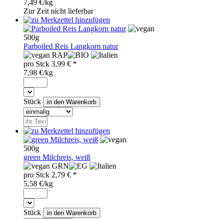
7,49 €/kg
Zur Zeit nicht lieferbar
500g
Parboiled Reis Langkorn natur
RAP
pro
Stck
3,99
€ *
7,98 €/kg
Stück
500g
green Milchreis, weiß
GRN
pro
Stck
2,79
€ *
5,58 €/kg
Stück