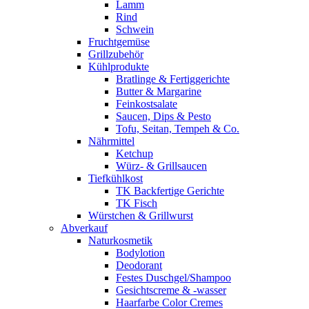
Lamm
Rind
Schwein
Fruchtgemüse
Grillzubehör
Kühlprodukte
Bratlinge & Fertiggerichte
Butter & Margarine
Feinkostsalate
Saucen, Dips & Pesto
Tofu, Seitan, Tempeh & Co.
Nährmittel
Ketchup
Würz- & Grillsaucen
Tiefkühlkost
TK Backfertige Gerichte
TK Fisch
Würstchen & Grillwurst
Abverkauf
Naturkosmetik
Bodylotion
Deodorant
Festes Duschgel/Shampoo
Gesichtscreme & -wasser
Haarfarbe Color Cremes