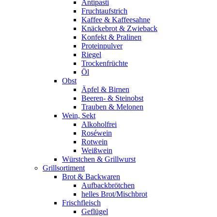
Antipasti
Fruchtaufstrich
Kaffee & Kaffeesahne
Knäckebrot & Zwieback
Konfekt & Pralinen
Proteinpulver
Riegel
Trockenfrüchte
Öl
Obst
Äpfel & Birnen
Beeren- & Steinobst
Trauben & Melonen
Wein, Sekt
Alkoholfrei
Roséwein
Rotwein
Weißwein
Würstchen & Grillwurst
Grillsortiment
Brot & Backwaren
Aufbackbrötchen
helles Brot/Mischbrot
Frischfleisch
Geflügel