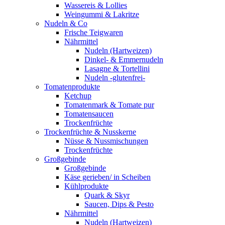
Wassereis & Lollies
Weingummi & Lakritze
Nudeln & Co
Frische Teigwaren
Nährmittel
Nudeln (Hartweizen)
Dinkel- & Emmernudeln
Lasagne & Tortellini
Nudeln -glutenfrei-
Tomatenprodukte
Ketchup
Tomatenmark & Tomate pur
Tomatensaucen
Trockenfrüchte
Trockenfrüchte & Nusskerne
Nüsse & Nussmischungen
Trockenfrüchte
Großgebinde
Großgebinde
Käse gerieben/ in Scheiben
Kühlprodukte
Quark & Skyr
Saucen, Dips & Pesto
Nährmittel
Nudeln (Hartweizen)