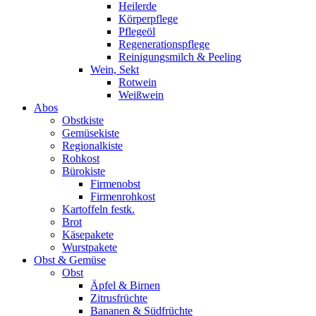
Heilerde
Körperpflege
Pflegeöl
Regenerationspflege
Reinigungsmilch & Peeling
Wein, Sekt
Rotwein
Weißwein
Abos
Obstkiste
Gemüsekiste
Regionalkiste
Rohkost
Bürokiste
Firmenobst
Firmenrohkost
Kartoffeln festk.
Brot
Käsepakete
Wurstpakete
Obst & Gemüse
Obst
Äpfel & Birnen
Zitrusfrüchte
Bananen & Südfrüchte