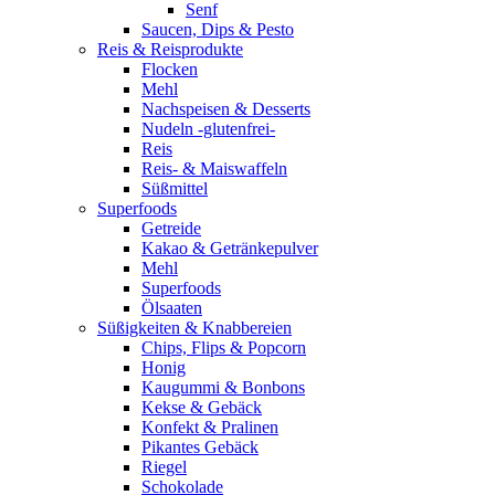
Senf
Saucen, Dips & Pesto
Reis & Reisprodukte
Flocken
Mehl
Nachspeisen & Desserts
Nudeln -glutenfrei-
Reis
Reis- & Maiswaffeln
Süßmittel
Superfoods
Getreide
Kakao & Getränkepulver
Mehl
Superfoods
Ölsaaten
Süßigkeiten & Knabbereien
Chips, Flips & Popcorn
Honig
Kaugummi & Bonbons
Kekse & Gebäck
Konfekt & Pralinen
Pikantes Gebäck
Riegel
Schokolade