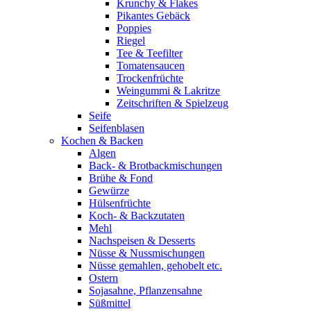
Krunchy & Flakes
Pikantes Gebäck
Poppies
Riegel
Tee & Teefilter
Tomatensaucen
Trockenfrüchte
Weingummi & Lakritze
Zeitschriften & Spielzeug
Seife
Seifenblasen
Kochen & Backen
Algen
Back- & Brotbackmischungen
Brühe & Fond
Gewürze
Hülsenfrüchte
Koch- & Backzutaten
Mehl
Nachspeisen & Desserts
Nüsse & Nussmischungen
Nüsse gemahlen, gehobelt etc.
Ostern
Sojasahne, Pflanzensahne
Süßmittel