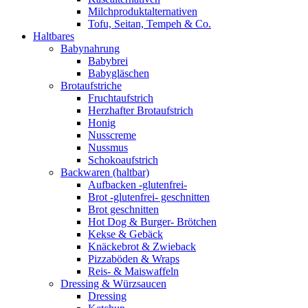
Milchproduktalternativen
Tofu, Seitan, Tempeh & Co.
Haltbares
Babynahrung
Babybrei
Babygläschen
Brotaufstriche
Fruchtaufstrich
Herzhafter Brotaufstrich
Honig
Nusscreme
Nussmus
Schokoaufstrich
Backwaren (haltbar)
Aufbacken -glutenfrei-
Brot -glutenfrei- geschnitten
Brot geschnitten
Hot Dog & Burger- Brötchen
Kekse & Gebäck
Knäckebrot & Zwieback
Pizzaböden & Wraps
Reis- & Maiswaffeln
Dressing & Würzsaucen
Dressing