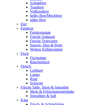
Schnittbrot
Toastbrot
Vollkornbrot
helles Brot/Mischbrot
süßes Brot
Eier
Feinkost
Feinkostsalate
Frische Antipasti
Frische Teigwaren
Saucen, Dips & Pesto
Weitere Kühlprodukte
Fisch
Fischsalate
Räucherfisch
Fleisch
Geflügel
Lamm
Rind
Schwein
Frische Säfte, Shots & Smoothie
Shots & Erfrischungsgetränke
Smoothies & Saft
Käse
Frisch- & Schmelzkäse