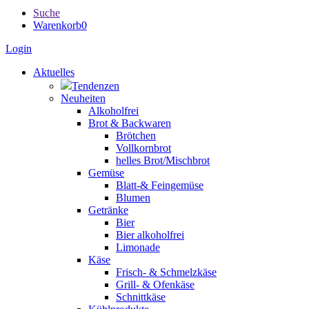
Suche
Warenkorb
0
Login
Aktuelles
Tendenzen
Neuheiten
Alkoholfrei
Brot & Backwaren
Brötchen
Vollkornbrot
helles Brot/Mischbrot
Gemüse
Blatt-& Feingemüse
Blumen
Getränke
Bier
Bier alkoholfrei
Limonade
Käse
Frisch- & Schmelzkäse
Grill- & Ofenkäse
Schnittkäse