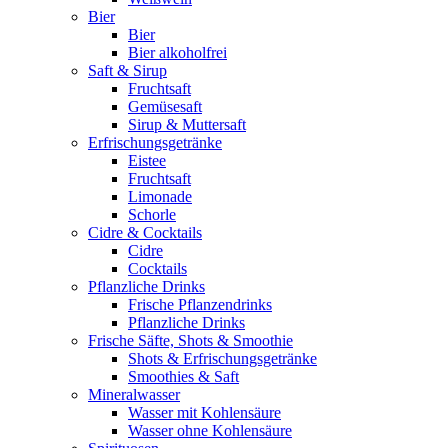
Bier
Bier
Bier alkoholfrei
Saft & Sirup
Fruchtsaft
Gemüsesaft
Sirup & Muttersaft
Erfrischungsgetränke
Eistee
Fruchtsaft
Limonade
Schorle
Cidre & Cocktails
Cidre
Cocktails
Pflanzliche Drinks
Frische Pflanzendrinks
Pflanzliche Drinks
Frische Säfte, Shots & Smoothie
Shots & Erfrischungsgetränke
Smoothies & Saft
Mineralwasser
Wasser mit Kohlensäure
Wasser ohne Kohlensäure