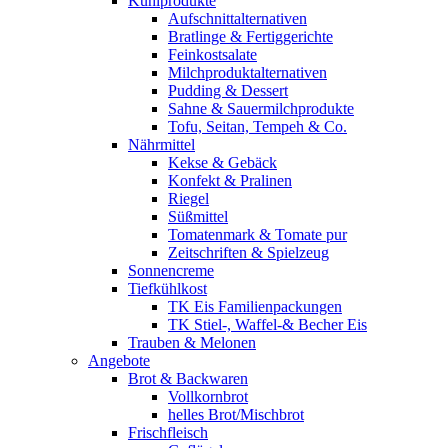
Kühlprodukte
Aufschnittalternativen
Bratlinge & Fertiggerichte
Feinkostsalate
Milchproduktalternativen
Pudding & Dessert
Sahne & Sauermilchprodukte
Tofu, Seitan, Tempeh & Co.
Nährmittel
Kekse & Gebäck
Konfekt & Pralinen
Riegel
Süßmittel
Tomatenmark & Tomate pur
Zeitschriften & Spielzeug
Sonnencreme
Tiefkühlkost
TK Eis Familienpackungen
TK Stiel-, Waffel-& Becher Eis
Trauben & Melonen
Angebote
Brot & Backwaren
Vollkornbrot
helles Brot/Mischbrot
Frischfleisch