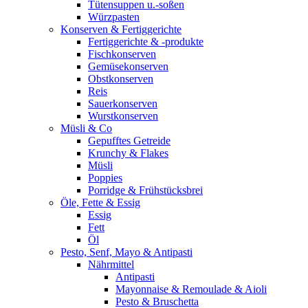
Tütensuppen u.-soßen
Würzpasten
Konserven & Fertiggerichte
Fertiggerichte & -produkte
Fischkonserven
Gemüsekonserven
Obstkonserven
Reis
Sauerkonserven
Wurstkonserven
Müsli & Co
Gepufftes Getreide
Krunchy & Flakes
Müsli
Poppies
Porridge & Frühstücksbrei
Öle, Fette & Essig
Essig
Fett
Öl
Pesto, Senf, Mayo & Antipasti
Nährmittel
Antipasti
Mayonnaise & Remoulade & Aioli
Pesto & Bruschetta