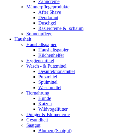
Zahncreme
Männerpflegeprodukte
After Shave
Deodorant
Duschgel
Rasiercreme & -schaum
Sonnenpflege
Haushalt
Haushaltspapier
Haushaltspapier
Küchenhelfer
Hygieneartikel
Wasch - & Putzmittel
Desinfektionsmittel
Putzmittel
Spülmittel
Waschmittel
Tiernahrung
Hunde
Katzen
Wildvogelfutter
Dünger & Blumenerde
Gesundheit
Saatgut
Blumen (Saatgut)