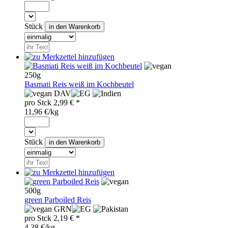
Stück
250g
Basmati Reis weiß im Kochbeutel
DAV
pro
Stck
2,99
€ *
11,96 €/kg
Stück
500g
green Parboiled Reis
GRN
pro
Stck
2,19
€ *
4,38 €/kg