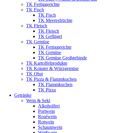
TK Fertiggerichte
TK Fisch
TK Fisch
TK Meeresfrüchte
TK Fleisch
TK Fleisch
TK Geflügel
TK Gemüse
TK Fertiggerichte
TK Gemüse
TK Gemüse Großgebinde
TK Kartoffelprodukte
TK Kräuter & Würzgemüse
TK Obst
TK Pizza & Flammkuchen
TK Flammkuchen
TK Pizza
Getränke
Wein & Sekt
Alkoholfrei
Portwein
Roséwein
Rotwein
Schaumwein
Weißwein