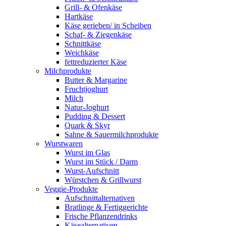
Grill- & Ofenkäse
Hartkäse
Käse gerieben/ in Scheiben
Schaf- & Ziegenkäse
Schnittkäse
Weichkäse
fettreduzierter Käse
Milchprodukte
Butter & Margarine
Fruchtjoghurt
Milch
Natur-Joghurt
Pudding & Dessert
Quark & Skyr
Sahne & Sauermilchprodukte
Wurstwaren
Wurst im Glas
Wurst im Stück / Darm
Wurst-Aufschnitt
Würstchen & Grillwurst
Veggie-Produkte
Aufschnittalternativen
Bratlinge & Fertiggerichte
Frische Pflanzendrinks
Käsealternativen