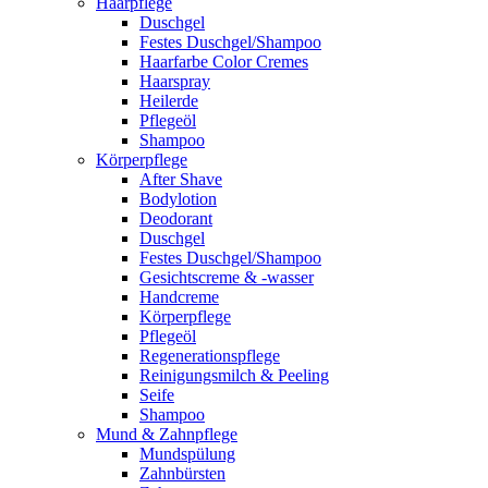
Haarpflege
Duschgel
Festes Duschgel/Shampoo
Haarfarbe Color Cremes
Haarspray
Heilerde
Pflegeöl
Shampoo
Körperpflege
After Shave
Bodylotion
Deodorant
Duschgel
Festes Duschgel/Shampoo
Gesichtscreme & -wasser
Handcreme
Körperpflege
Pflegeöl
Regenerationspflege
Reinigungsmilch & Peeling
Seife
Shampoo
Mund & Zahnpflege
Mundspülung
Zahnbürsten