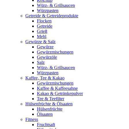
Ketchup
Würz- & Grillsaucen
Würzpasten
Getreide & Getreideprodukte
Flocken
Getreide
Grieß
Mehl
Gewürze & Salz
Gewürze
Gewürzmischungen
Gewürzöle
Salz
Würz- & Grillsaucen
Würzpasten
Kaffee, Tee & Kakao
Gewürzmischungen
Kaffee & Kaffeesahne
Kakao & Getränkepulver
Tee & Teefilter
Hülsenfrüchte & Ölsaaten
Hülsenfrüchte
Ölsaaten
Fitness
Fruchtsaft