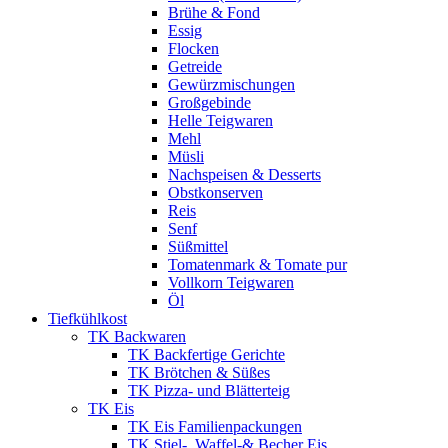
Brühe & Fond
Essig
Flocken
Getreide
Gewürzmischungen
Großgebinde
Helle Teigwaren
Mehl
Müsli
Nachspeisen & Desserts
Obstkonserven
Reis
Senf
Süßmittel
Tomatenmark & Tomate pur
Vollkorn Teigwaren
Öl
Tiefkühlkost
TK Backwaren
TK Backfertige Gerichte
TK Brötchen & Süßes
TK Pizza- und Blätterteig
TK Eis
TK Eis Familienpackungen
TK Stiel-, Waffel-& Becher Eis