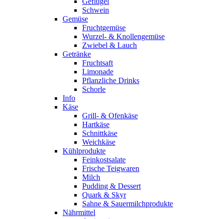
Geflügel
Schwein
Gemüse
Fruchtgemüse
Wurzel- & Knollengemüse
Zwiebel & Lauch
Getränke
Fruchtsaft
Limonade
Pflanzliche Drinks
Schorle
Info
Käse
Grill- & Ofenkäse
Hartkäse
Schnittkäse
Weichkäse
Kühlprodukte
Feinkostsalate
Frische Teigwaren
Milch
Pudding & Dessert
Quark & Skyr
Sahne & Sauermilchprodukte
Nährmittel