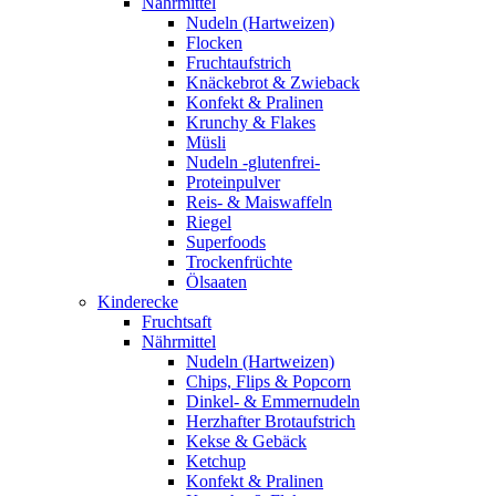
Nährmittel
Nudeln (Hartweizen)
Flocken
Fruchtaufstrich
Knäckebrot & Zwieback
Konfekt & Pralinen
Krunchy & Flakes
Müsli
Nudeln -glutenfrei-
Proteinpulver
Reis- & Maiswaffeln
Riegel
Superfoods
Trockenfrüchte
Ölsaaten
Kinderecke
Fruchtsaft
Nährmittel
Nudeln (Hartweizen)
Chips, Flips & Popcorn
Dinkel- & Emmernudeln
Herzhafter Brotaufstrich
Kekse & Gebäck
Ketchup
Konfekt & Pralinen