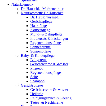
Spirituosen
Naturkosmetik
Dr. Hauschka Markencorner
Naturkosmetik Dr.Hauschka
Dr. Hauschka med.
Gesichtspflege
Haarpflege
Körperpflege
Mund- & Zahnpflege
Probiersets & Packungen
Regenerationspflege
Sonnencreme
Sonnenpflege
Baby- & Kinderpflege
Babycreme
Gesichtscreme & -wasser
Pflegeöl
Regenerationspflege
Seife
Shampoo
Gesichtspflege
Gesichtscreme & -wasser
Heilerde
Reinigungsmilch & Peeling
Tages- & Nachtcreme