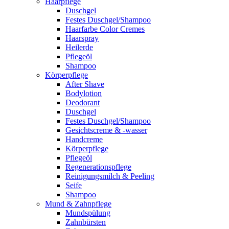
Haarpflege
Duschgel
Festes Duschgel/Shampoo
Haarfarbe Color Cremes
Haarspray
Heilerde
Pflegeöl
Shampoo
Körperpflege
After Shave
Bodylotion
Deodorant
Duschgel
Festes Duschgel/Shampoo
Gesichtscreme & -wasser
Handcreme
Körperpflege
Pflegeöl
Regenerationspflege
Reinigungsmilch & Peeling
Seife
Shampoo
Mund & Zahnpflege
Mundspülung
Zahnbürsten