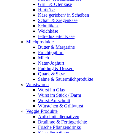
Grill- & Ofenkäse
Hartkäse
Käse gerieben/ in Scheiben
Schaf- & Ziegenkäse
Schnittkäse
Weichkäse
fettreduzierter Käse
Milchprodukte
Butter & Margarine
Fruchtjoghurt
Milch
Natur-Joghurt
Pudding & Dessert
Quark & Skyr
Sahne & Sauermilchprodukte
Wurstwaren
Wurst im Glas
Wurst im Stück / Darm
Wurst-Aufschnitt
Würstchen & Grillwurst
Veggie-Produkte
Aufschnittalternativen
Bratlinge & Fertiggerichte
Frische Pflanzendrinks
Käsealternativen