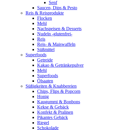
Senf
Saucen, Dips & Pesto
Reis & Reisprodukte
Flocken
Mehl
Nachspeisen & Desserts
Nudeln -glutenfrei-
Reis
Reis- & Maiswaffeln
Süßmittel
Superfoods
Getreide
Kakao & Getränkepulver
Mehl
Superfoods
Ölsaaten
Süßigkeiten & Knabbereien
Chips, Flips & Popcorn
Honig
Kaugummi & Bonbons
Kekse & Gebäck
Konfekt & Pralinen
Pikantes Gebäck
Riegel
Schokolade