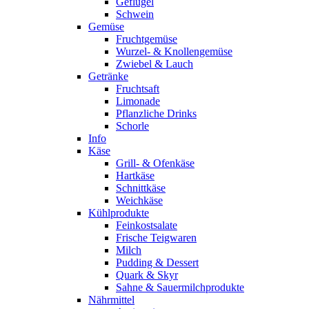
Geflügel
Schwein
Gemüse
Fruchtgemüse
Wurzel- & Knollengemüse
Zwiebel & Lauch
Getränke
Fruchtsaft
Limonade
Pflanzliche Drinks
Schorle
Info
Käse
Grill- & Ofenkäse
Hartkäse
Schnittkäse
Weichkäse
Kühlprodukte
Feinkostsalate
Frische Teigwaren
Milch
Pudding & Dessert
Quark & Skyr
Sahne & Sauermilchprodukte
Nährmittel