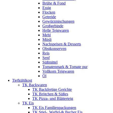
Brühe & Fond
Essig
Flocken
Getreide
Gewürzmischungen
Großgebinde
Helle Teigwaren
Mehl
Müsli
Nachspeisen & Desserts
Obstkonserven
Reis
Senf
Süßmittel
Tomatenmark & Tomate pur
Vollkorn Teigwaren
Öl
Tiefkühlkost
TK Backwaren
TK Backfertige Gerichte
TK Brötchen & Süßes
TK Pizza- und Blätterteig
TK Eis
TK Eis Familienpackungen
TK Stiel-, Waffel-& Becher Eis