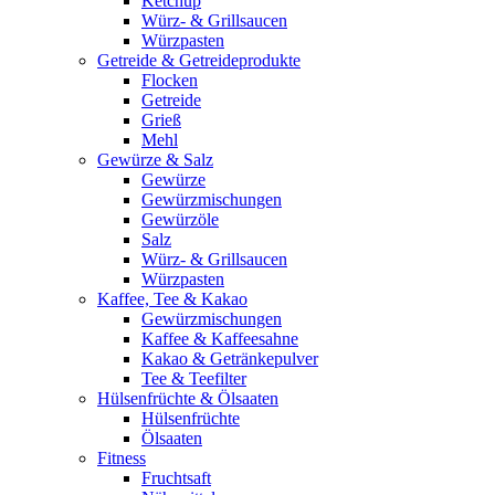
Ketchup
Würz- & Grillsaucen
Würzpasten
Getreide & Getreideprodukte
Flocken
Getreide
Grieß
Mehl
Gewürze & Salz
Gewürze
Gewürzmischungen
Gewürzöle
Salz
Würz- & Grillsaucen
Würzpasten
Kaffee, Tee & Kakao
Gewürzmischungen
Kaffee & Kaffeesahne
Kakao & Getränkepulver
Tee & Teefilter
Hülsenfrüchte & Ölsaaten
Hülsenfrüchte
Ölsaaten
Fitness
Fruchtsaft