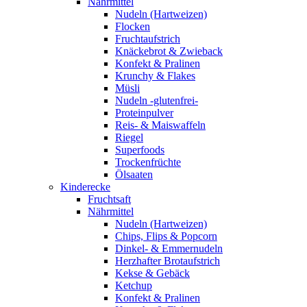
Nährmittel
Nudeln (Hartweizen)
Flocken
Fruchtaufstrich
Knäckebrot & Zwieback
Konfekt & Pralinen
Krunchy & Flakes
Müsli
Nudeln -glutenfrei-
Proteinpulver
Reis- & Maiswaffeln
Riegel
Superfoods
Trockenfrüchte
Ölsaaten
Kinderecke
Fruchtsaft
Nährmittel
Nudeln (Hartweizen)
Chips, Flips & Popcorn
Dinkel- & Emmernudeln
Herzhafter Brotaufstrich
Kekse & Gebäck
Ketchup
Konfekt & Pralinen