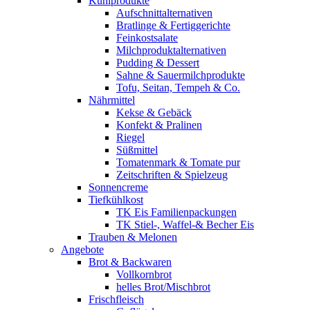
Kühlprodukte
Aufschnittalternativen
Bratlinge & Fertiggerichte
Feinkostsalate
Milchproduktalternativen
Pudding & Dessert
Sahne & Sauermilchprodukte
Tofu, Seitan, Tempeh & Co.
Nährmittel
Kekse & Gebäck
Konfekt & Pralinen
Riegel
Süßmittel
Tomatenmark & Tomate pur
Zeitschriften & Spielzeug
Sonnencreme
Tiefkühlkost
TK Eis Familienpackungen
TK Stiel-, Waffel-& Becher Eis
Trauben & Melonen
Angebote
Brot & Backwaren
Vollkornbrot
helles Brot/Mischbrot
Frischfleisch