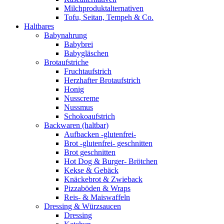
Milchproduktalternativen
Tofu, Seitan, Tempeh & Co.
Haltbares
Babynahrung
Babybrei
Babygläschen
Brotaufstriche
Fruchtaufstrich
Herzhafter Brotaufstrich
Honig
Nusscreme
Nussmus
Schokoaufstrich
Backwaren (haltbar)
Aufbacken -glutenfrei-
Brot -glutenfrei- geschnitten
Brot geschnitten
Hot Dog & Burger- Brötchen
Kekse & Gebäck
Knäckebrot & Zwieback
Pizzaböden & Wraps
Reis- & Maiswaffeln
Dressing & Würzsaucen
Dressing