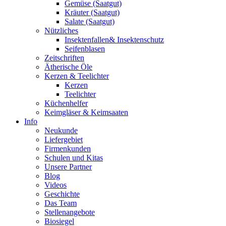
Gemüse (Saatgut)
Kräuter (Saatgut)
Salate (Saatgut)
Nützliches
Insektenfallen& Insektenschutz
Seifenblasen
Zeitschriften
Ätherische Öle
Kerzen & Teelichter
Kerzen
Teelichter
Küchenhelfer
Keimgläser & Keimsaaten
Info
Neukunde
Liefergebiet
Firmenkunden
Schulen und Kitas
Unsere Partner
Blog
Videos
Geschichte
Das Team
Stellenangebote
Biosiegel