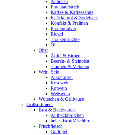
Antipasti
Fruchtaufstrich
Kaffee & Kaffeesahne
Knäckebrot & Zwieback
Konfekt & Pralinen
Proteinpulver
Riegel
Trockenfrüchte
Öl
Obst
Äpfel & Birnen
Beeren- & Steinobst
Trauben & Melonen
Wein, Sekt
Alkoholfrei
Roséwein
Rotwein
Weißwein
Würstchen & Grillwurst
Grillsortiment
Brot & Backwaren
Aufbackbrötchen
helles Brot/Mischbrot
Frischfleisch
Geflügel