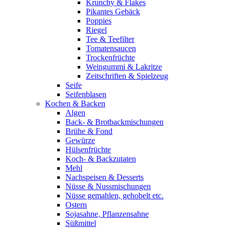
Krunchy & Flakes
Pikantes Gebäck
Poppies
Riegel
Tee & Teefilter
Tomatensaucen
Trockenfrüchte
Weingummi & Lakritze
Zeitschriften & Spielzeug
Seife
Seifenblasen
Kochen & Backen
Algen
Back- & Brotbackmischungen
Brühe & Fond
Gewürze
Hülsenfrüchte
Koch- & Backzutaten
Mehl
Nachspeisen & Desserts
Nüsse & Nussmischungen
Nüsse gemahlen, gehobelt etc.
Ostern
Sojasahne, Pflanzensahne
Süßmittel