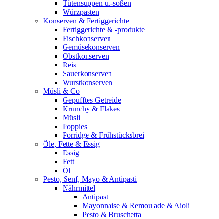
Tütensuppen u.-soßen
Würzpasten
Konserven & Fertiggerichte
Fertiggerichte & -produkte
Fischkonserven
Gemüsekonserven
Obstkonserven
Reis
Sauerkonserven
Wurstkonserven
Müsli & Co
Gepufftes Getreide
Krunchy & Flakes
Müsli
Poppies
Porridge & Frühstücksbrei
Öle, Fette & Essig
Essig
Fett
Öl
Pesto, Senf, Mayo & Antipasti
Nährmittel
Antipasti
Mayonnaise & Remoulade & Aioli
Pesto & Bruschetta