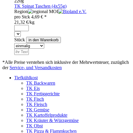
220g
TK Spinat Taschen (4x55g)
Region
MOI
pro
Stck
4,69
€ *
21,32 €/kg
Stück
*Alle Preise verstehen sich inklusive der Mehrwertsteuer, zuzüglich
der
Service- und Versandkosten
Tiefkühlkost
TK Backwaren
TK Eis
TK Fertiggerichte
TK Fisch
TK Fleisch
TK Gemüse
TK Kartoffelprodukte
TK Kräuter & Würzgemüse
TK Obst
TK Pizza & Flammkuchen