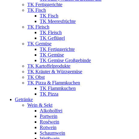
TK Fertiggerichte
TK Fisch
TK Fisch
TK Meeresfrüchte
TK Fleisch
TK Fleisch
TK Geflügel
TK Gemüse
TK Fertiggerichte
TK Gemüse
TK Gemüse Großgebinde
TK Kartoffelprodukte
TK Kräuter & Würzgemüse
TK Obst
TK Pizza & Flammkuchen
TK Flammkuchen
TK Pizza
Getränke
Wein & Sekt
Alkoholfrei
Portwein
Roséwein
Rotwein
Schaumwein
Weißwein