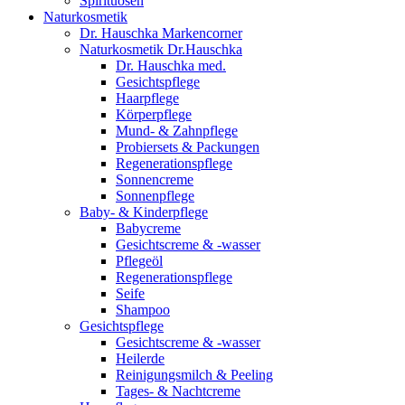
Spirituosen
Naturkosmetik
Dr. Hauschka Markencorner
Naturkosmetik Dr.Hauschka
Dr. Hauschka med.
Gesichtspflege
Haarpflege
Körperpflege
Mund- & Zahnpflege
Probiersets & Packungen
Regenerationspflege
Sonnencreme
Sonnenpflege
Baby- & Kinderpflege
Babycreme
Gesichtscreme & -wasser
Pflegeöl
Regenerationspflege
Seife
Shampoo
Gesichtspflege
Gesichtscreme & -wasser
Heilerde
Reinigungsmilch & Peeling
Tages- & Nachtcreme