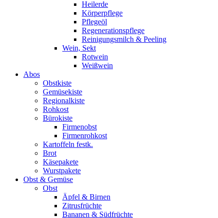
Heilerde
Körperpflege
Pflegeöl
Regenerationspflege
Reinigungsmilch & Peeling
Wein, Sekt
Rotwein
Weißwein
Abos
Obstkiste
Gemüsekiste
Regionalkiste
Rohkost
Bürokiste
Firmenobst
Firmenrohkost
Kartoffeln festk.
Brot
Käsepakete
Wurstpakete
Obst & Gemüse
Obst
Äpfel & Birnen
Zitrusfrüchte
Bananen & Südfrüchte