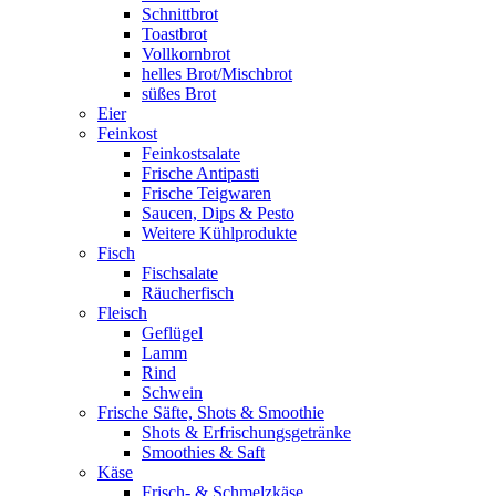
Schnittbrot
Toastbrot
Vollkornbrot
helles Brot/Mischbrot
süßes Brot
Eier
Feinkost
Feinkostsalate
Frische Antipasti
Frische Teigwaren
Saucen, Dips & Pesto
Weitere Kühlprodukte
Fisch
Fischsalate
Räucherfisch
Fleisch
Geflügel
Lamm
Rind
Schwein
Frische Säfte, Shots & Smoothie
Shots & Erfrischungsgetränke
Smoothies & Saft
Käse
Frisch- & Schmelzkäse