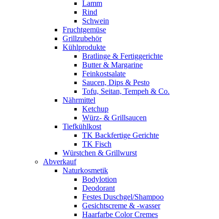
Lamm
Rind
Schwein
Fruchtgemüse
Grillzubehör
Kühlprodukte
Bratlinge & Fertiggerichte
Butter & Margarine
Feinkostsalate
Saucen, Dips & Pesto
Tofu, Seitan, Tempeh & Co.
Nährmittel
Ketchup
Würz- & Grillsaucen
Tiefkühlkost
TK Backfertige Gerichte
TK Fisch
Würstchen & Grillwurst
Abverkauf
Naturkosmetik
Bodylotion
Deodorant
Festes Duschgel/Shampoo
Gesichtscreme & -wasser
Haarfarbe Color Cremes