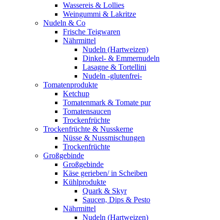
Wassereis & Lollies
Weingummi & Lakritze
Nudeln & Co
Frische Teigwaren
Nährmittel
Nudeln (Hartweizen)
Dinkel- & Emmernudeln
Lasagne & Tortellini
Nudeln -glutenfrei-
Tomatenprodukte
Ketchup
Tomatenmark & Tomate pur
Tomatensaucen
Trockenfrüchte
Trockenfrüchte & Nusskerne
Nüsse & Nussmischungen
Trockenfrüchte
Großgebinde
Großgebinde
Käse gerieben/ in Scheiben
Kühlprodukte
Quark & Skyr
Saucen, Dips & Pesto
Nährmittel
Nudeln (Hartweizen)