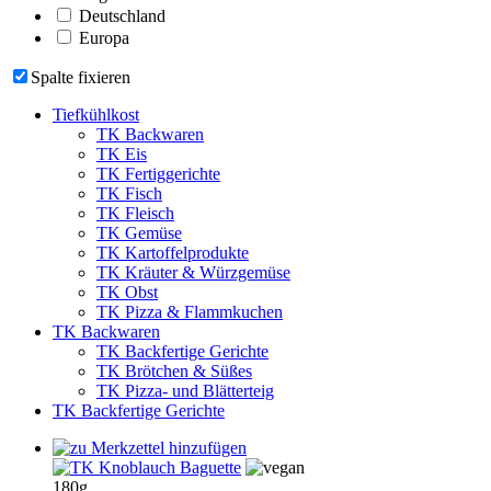
Deutschland
Europa
Spalte fixieren
Tiefkühlkost
TK Backwaren
TK Eis
TK Fertiggerichte
TK Fisch
TK Fleisch
TK Gemüse
TK Kartoffelprodukte
TK Kräuter & Würzgemüse
TK Obst
TK Pizza & Flammkuchen
TK Backwaren
TK Backfertige Gerichte
TK Brötchen & Süßes
TK Pizza- und Blätterteig
TK Backfertige Gerichte
180g