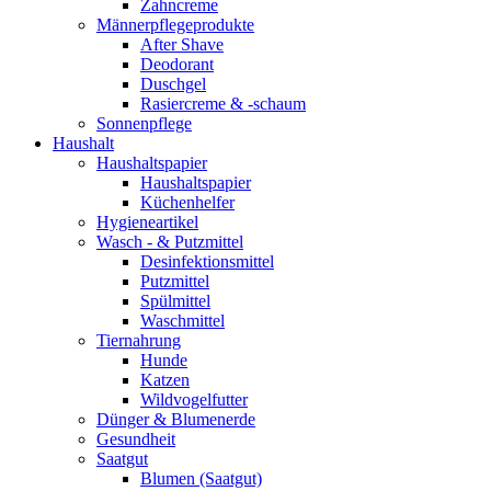
Zahncreme
Männerpflegeprodukte
After Shave
Deodorant
Duschgel
Rasiercreme & -schaum
Sonnenpflege
Haushalt
Haushaltspapier
Haushaltspapier
Küchenhelfer
Hygieneartikel
Wasch - & Putzmittel
Desinfektionsmittel
Putzmittel
Spülmittel
Waschmittel
Tiernahrung
Hunde
Katzen
Wildvogelfutter
Dünger & Blumenerde
Gesundheit
Saatgut
Blumen (Saatgut)