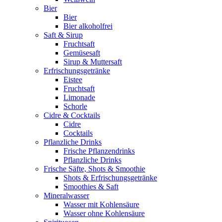
Bier
Bier
Bier alkoholfrei
Saft & Sirup
Fruchtsaft
Gemüsesaft
Sirup & Muttersaft
Erfrischungsgetränke
Eistee
Fruchtsaft
Limonade
Schorle
Cidre & Cocktails
Cidre
Cocktails
Pflanzliche Drinks
Frische Pflanzendrinks
Pflanzliche Drinks
Frische Säfte, Shots & Smoothie
Shots & Erfrischungsgetränke
Smoothies & Saft
Mineralwasser
Wasser mit Kohlensäure
Wasser ohne Kohlensäure