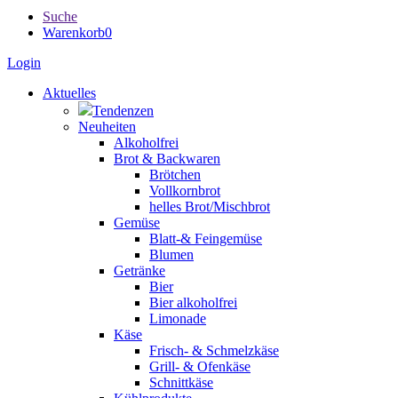
Suche
Warenkorb
0
Login
Aktuelles
Tendenzen
Neuheiten
Alkoholfrei
Brot & Backwaren
Brötchen
Vollkornbrot
helles Brot/Mischbrot
Gemüse
Blatt-& Feingemüse
Blumen
Getränke
Bier
Bier alkoholfrei
Limonade
Käse
Frisch- & Schmelzkäse
Grill- & Ofenkäse
Schnittkäse