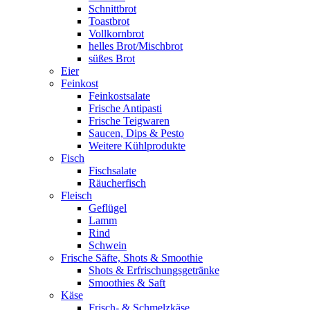
Schnittbrot
Toastbrot
Vollkornbrot
helles Brot/Mischbrot
süßes Brot
Eier
Feinkost
Feinkostsalate
Frische Antipasti
Frische Teigwaren
Saucen, Dips & Pesto
Weitere Kühlprodukte
Fisch
Fischsalate
Räucherfisch
Fleisch
Geflügel
Lamm
Rind
Schwein
Frische Säfte, Shots & Smoothie
Shots & Erfrischungsgetränke
Smoothies & Saft
Käse
Frisch- & Schmelzkäse