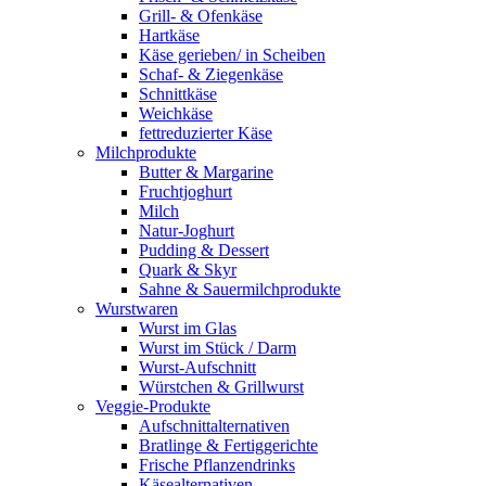
Grill- & Ofenkäse
Hartkäse
Käse gerieben/ in Scheiben
Schaf- & Ziegenkäse
Schnittkäse
Weichkäse
fettreduzierter Käse
Milchprodukte
Butter & Margarine
Fruchtjoghurt
Milch
Natur-Joghurt
Pudding & Dessert
Quark & Skyr
Sahne & Sauermilchprodukte
Wurstwaren
Wurst im Glas
Wurst im Stück / Darm
Wurst-Aufschnitt
Würstchen & Grillwurst
Veggie-Produkte
Aufschnittalternativen
Bratlinge & Fertiggerichte
Frische Pflanzendrinks
Käsealternativen