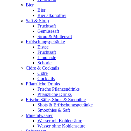
Bier
Bier
Bier alkoholfrei
Saft & Sirup
Fruchtsaft
Gemüsesaft
Sirup & Muttersaft
Erfrischungsgetränke
Eistee
Fruchtsaft
Limonade
Schorle
Cidre & Cocktails
Cidre
Cocktails
Pflanzliche Drinks
Frische Pflanzendrinks
Pflanzliche Drinks
Frische Säfte, Shots & Smoothie
Shots & Erfrischungsgetränke
Smoothies & Saft
Mineralwasser
Wasser mit Kohlensäure
Wasser ohne Kohlensäure