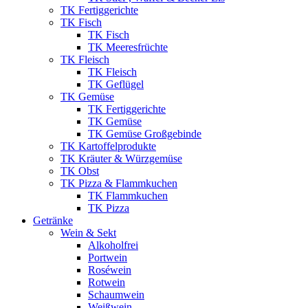
TK Fertiggerichte
TK Fisch
TK Fisch
TK Meeresfrüchte
TK Fleisch
TK Fleisch
TK Geflügel
TK Gemüse
TK Fertiggerichte
TK Gemüse
TK Gemüse Großgebinde
TK Kartoffelprodukte
TK Kräuter & Würzgemüse
TK Obst
TK Pizza & Flammkuchen
TK Flammkuchen
TK Pizza
Getränke
Wein & Sekt
Alkoholfrei
Portwein
Roséwein
Rotwein
Schaumwein
Weißwein