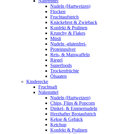
Nährmittel
Nudeln (Hartweizen)
Flocken
Fruchtaufstrich
Knäckebrot & Zwieback
Konfekt & Pralinen
Krunchy & Flakes
Müsli
Nudeln -glutenfrei-
Proteinpulver
Reis- & Maiswaffeln
Riegel
Superfoods
Trockenfrüchte
Ölsaaten
Kinderecke
Fruchtsaft
Nährmittel
Nudeln (Hartweizen)
Chips, Flips & Popcorn
Dinkel- & Emmernudeln
Herzhafter Brotaufstrich
Kekse & Gebäck
Ketchup
Konfekt & Pralinen