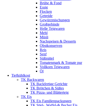
Brühe & Fond
Essig
Flocken
Getreide
Gewürzmischungen
Großgebinde
Helle Teigwaren
Mehl
Müsli
Nachspeisen & Desserts
Obstkonserven
Reis
Senf
Süßmittel
Tomatenmark & Tomate pur
Vollkorn Teigwaren
Öl
Tiefkühlkost
TK Backwaren
TK Backfertige Gerichte
TK Brötchen & Süßes
TK Pizza- und Blätterteig
TK Eis
TK Eis Familienpackungen
TK Stiel-, Waffel-& Becher Eis