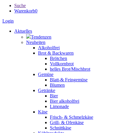
Suche
Warenkorb
0
Login
Aktuelles
Tendenzen
Neuheiten
Alkoholfrei
Brot & Backwaren
Brötchen
Vollkornbrot
helles Brot/Mischbrot
Gemüse
Blatt-& Feingemüse
Blumen
Getränke
Bier
Bier alkoholfrei
Limonade
Käse
Frisch- & Schmelzkäse
Grill- & Ofenkäse
Schnittkäse