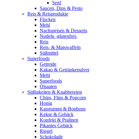
Senf
Saucen, Dips & Pesto
Reis & Reisprodukte
Flocken
Mehl
Nachspeisen & Desserts
Nudeln -glutenfrei-
Reis
Reis- & Maiswaffeln
Süßmittel
Superfoods
Getreide
Kakao & Getränkepulver
Mehl
Superfoods
Ölsaaten
Süßigkeiten & Knabbereien
Chips, Flips & Popcorn
Honig
Kaugummi & Bonbons
Kekse & Gebäck
Konfekt & Pralinen
Pikantes Gebäck
Riegel
Schokolade