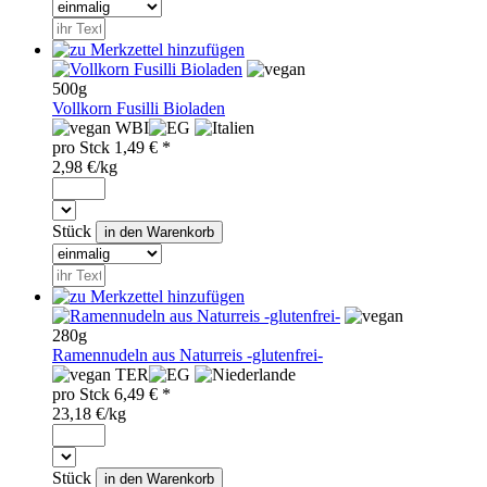
500g
Vollkorn Fusilli Bioladen
WBI
pro
Stck
1,49
€ *
2,98 €/kg
Stück
280g
Ramennudeln aus Naturreis -glutenfrei-
TER
pro
Stck
6,49
€ *
23,18 €/kg
Stück