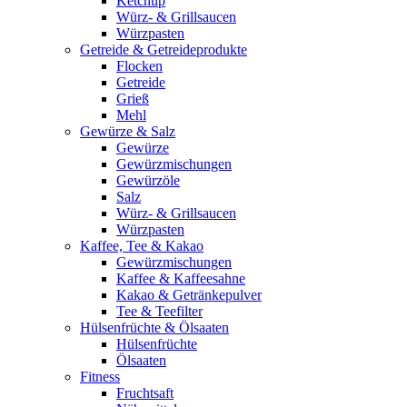
Ketchup
Würz- & Grillsaucen
Würzpasten
Getreide & Getreideprodukte
Flocken
Getreide
Grieß
Mehl
Gewürze & Salz
Gewürze
Gewürzmischungen
Gewürzöle
Salz
Würz- & Grillsaucen
Würzpasten
Kaffee, Tee & Kakao
Gewürzmischungen
Kaffee & Kaffeesahne
Kakao & Getränkepulver
Tee & Teefilter
Hülsenfrüchte & Ölsaaten
Hülsenfrüchte
Ölsaaten
Fitness
Fruchtsaft