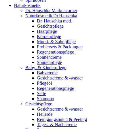
Spirituosen
Naturkosmetik
Dr. Hauschka Markencorner
Naturkosmetik Dr.Hauschka
Dr. Hauschka med.
Gesichtspflege
Haarpflege
Körperpflege
Mund- & Zahnpflege
Probiersets & Packungen
Regenerationspflege
Sonnencreme
Sonnenpflege
Baby- & Kinderpflege
Babycreme
Gesichtscreme & -wasser
Pflegeöl
Regenerationspflege
Seife
Shampoo
Gesichtspflege
Gesichtscreme & -wasser
Heilerde
Reinigungsmilch & Peeling
Tages- & Nachtcreme