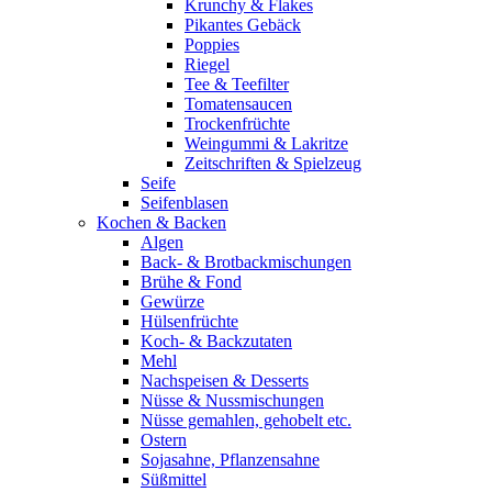
Krunchy & Flakes
Pikantes Gebäck
Poppies
Riegel
Tee & Teefilter
Tomatensaucen
Trockenfrüchte
Weingummi & Lakritze
Zeitschriften & Spielzeug
Seife
Seifenblasen
Kochen & Backen
Algen
Back- & Brotbackmischungen
Brühe & Fond
Gewürze
Hülsenfrüchte
Koch- & Backzutaten
Mehl
Nachspeisen & Desserts
Nüsse & Nussmischungen
Nüsse gemahlen, gehobelt etc.
Ostern
Sojasahne, Pflanzensahne
Süßmittel