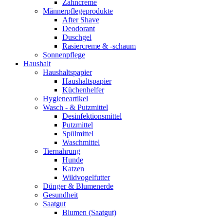
Zahncreme
Männerpflegeprodukte
After Shave
Deodorant
Duschgel
Rasiercreme & -schaum
Sonnenpflege
Haushalt
Haushaltspapier
Haushaltspapier
Küchenhelfer
Hygieneartikel
Wasch - & Putzmittel
Desinfektionsmittel
Putzmittel
Spülmittel
Waschmittel
Tiernahrung
Hunde
Katzen
Wildvogelfutter
Dünger & Blumenerde
Gesundheit
Saatgut
Blumen (Saatgut)