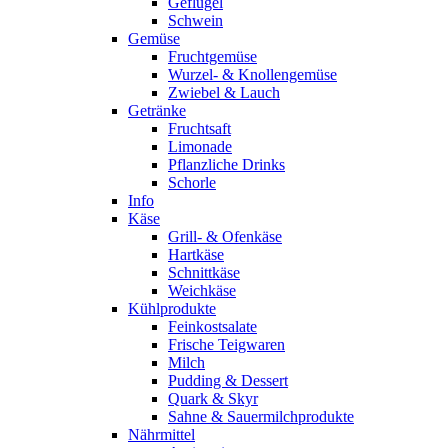
Geflügel
Schwein
Gemüse
Fruchtgemüse
Wurzel- & Knollengemüse
Zwiebel & Lauch
Getränke
Fruchtsaft
Limonade
Pflanzliche Drinks
Schorle
Info
Käse
Grill- & Ofenkäse
Hartkäse
Schnittkäse
Weichkäse
Kühlprodukte
Feinkostsalate
Frische Teigwaren
Milch
Pudding & Dessert
Quark & Skyr
Sahne & Sauermilchprodukte
Nährmittel