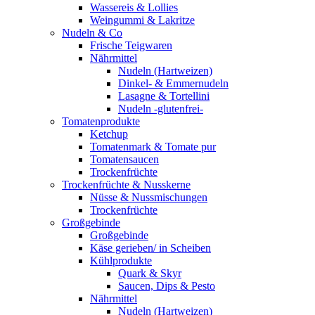
Wassereis & Lollies
Weingummi & Lakritze
Nudeln & Co
Frische Teigwaren
Nährmittel
Nudeln (Hartweizen)
Dinkel- & Emmernudeln
Lasagne & Tortellini
Nudeln -glutenfrei-
Tomatenprodukte
Ketchup
Tomatenmark & Tomate pur
Tomatensaucen
Trockenfrüchte
Trockenfrüchte & Nusskerne
Nüsse & Nussmischungen
Trockenfrüchte
Großgebinde
Großgebinde
Käse gerieben/ in Scheiben
Kühlprodukte
Quark & Skyr
Saucen, Dips & Pesto
Nährmittel
Nudeln (Hartweizen)