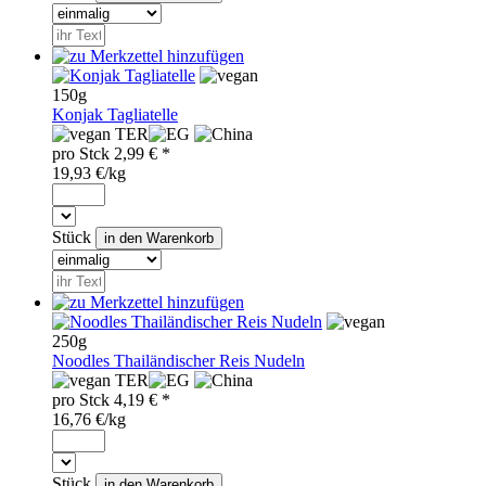
150g
Konjak Tagliatelle
TER
pro
Stck
2,99
€ *
19,93 €/kg
Stück
250g
Noodles Thailändischer Reis Nudeln
TER
pro
Stck
4,19
€ *
16,76 €/kg
Stück