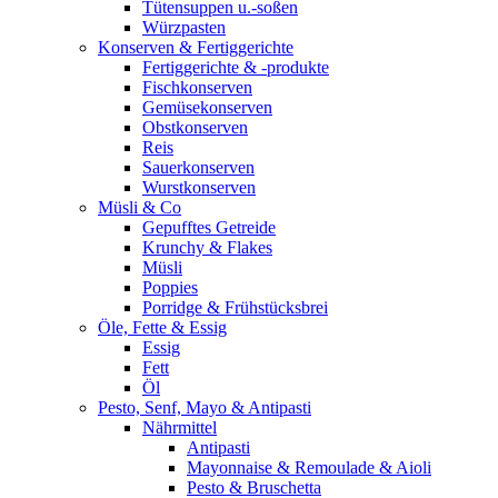
Tütensuppen u.-soßen
Würzpasten
Konserven & Fertiggerichte
Fertiggerichte & -produkte
Fischkonserven
Gemüsekonserven
Obstkonserven
Reis
Sauerkonserven
Wurstkonserven
Müsli & Co
Gepufftes Getreide
Krunchy & Flakes
Müsli
Poppies
Porridge & Frühstücksbrei
Öle, Fette & Essig
Essig
Fett
Öl
Pesto, Senf, Mayo & Antipasti
Nährmittel
Antipasti
Mayonnaise & Remoulade & Aioli
Pesto & Bruschetta