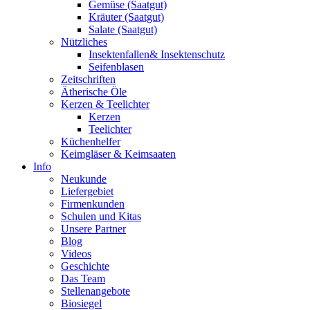
Gemüse (Saatgut)
Kräuter (Saatgut)
Salate (Saatgut)
Nützliches
Insektenfallen& Insektenschutz
Seifenblasen
Zeitschriften
Ätherische Öle
Kerzen & Teelichter
Kerzen
Teelichter
Küchenhelfer
Keimgläser & Keimsaaten
Info
Neukunde
Liefergebiet
Firmenkunden
Schulen und Kitas
Unsere Partner
Blog
Videos
Geschichte
Das Team
Stellenangebote
Biosiegel