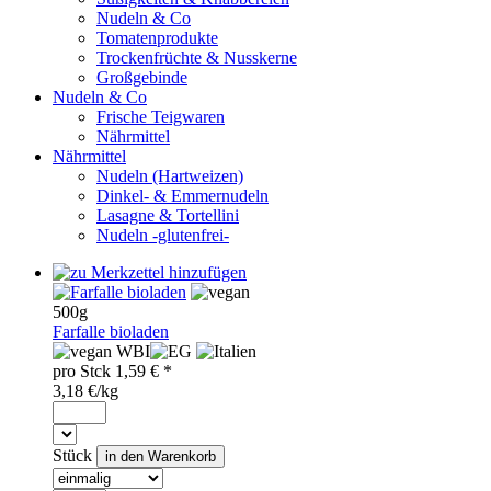
Nudeln & Co
Tomatenprodukte
Trockenfrüchte & Nusskerne
Großgebinde
Nudeln & Co
Frische Teigwaren
Nährmittel
Nährmittel
Nudeln (Hartweizen)
Dinkel- & Emmernudeln
Lasagne & Tortellini
Nudeln -glutenfrei-
500g
Farfalle bioladen
WBI
pro
Stck
1,59
€ *
3,18 €/kg
Stück