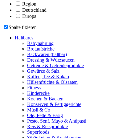
Region
Deutschland
Europa
Spalte fixieren
Haltbares
Babynahrung
Brotaufstriche
Backwaren (haltbar)
Dressing & Würzsaucen
Getreide & Getreideprodukte
Gewürze & Salz
Kaffee, Tee & Kakao
Hülsenfrüchte & Ölsaaten
Fitness
Kinderecke
Kochen & Backen
Konserven & Fertiggerichte
Müsli & Co
Öle, Fette & Essig
Pesto, Senf, Mayo & Antipasti
Reis & Reisprodukte
Superfoods
Süßigkeiten & Knabbereien