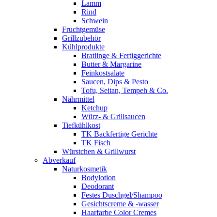
Lamm
Rind
Schwein
Fruchtgemüse
Grillzubehör
Kühlprodukte
Bratlinge & Fertiggerichte
Butter & Margarine
Feinkostsalate
Saucen, Dips & Pesto
Tofu, Seitan, Tempeh & Co.
Nährmittel
Ketchup
Würz- & Grillsaucen
Tiefkühlkost
TK Backfertige Gerichte
TK Fisch
Würstchen & Grillwurst
Abverkauf
Naturkosmetik
Bodylotion
Deodorant
Festes Duschgel/Shampoo
Gesichtscreme & -wasser
Haarfarbe Color Cremes