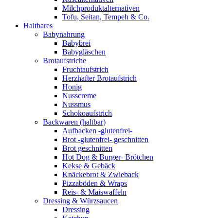
Milchproduktalternativen
Tofu, Seitan, Tempeh & Co.
Haltbares
Babynahrung
Babybrei
Babygläschen
Brotaufstriche
Fruchtaufstrich
Herzhafter Brotaufstrich
Honig
Nusscreme
Nussmus
Schokoaufstrich
Backwaren (haltbar)
Aufbacken -glutenfrei-
Brot -glutenfrei- geschnitten
Brot geschnitten
Hot Dog & Burger- Brötchen
Kekse & Gebäck
Knäckebrot & Zwieback
Pizzaböden & Wraps
Reis- & Maiswaffeln
Dressing & Würzsaucen
Dressing