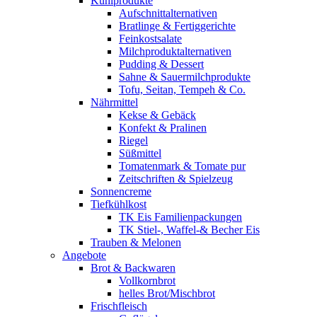
Kühlprodukte
Aufschnittalternativen
Bratlinge & Fertiggerichte
Feinkostsalate
Milchproduktalternativen
Pudding & Dessert
Sahne & Sauermilchprodukte
Tofu, Seitan, Tempeh & Co.
Nährmittel
Kekse & Gebäck
Konfekt & Pralinen
Riegel
Süßmittel
Tomatenmark & Tomate pur
Zeitschriften & Spielzeug
Sonnencreme
Tiefkühlkost
TK Eis Familienpackungen
TK Stiel-, Waffel-& Becher Eis
Trauben & Melonen
Angebote
Brot & Backwaren
Vollkornbrot
helles Brot/Mischbrot
Frischfleisch