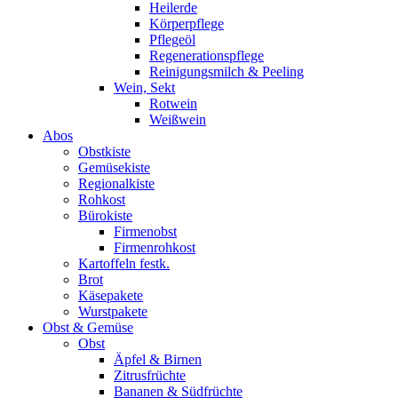
Heilerde
Körperpflege
Pflegeöl
Regenerationspflege
Reinigungsmilch & Peeling
Wein, Sekt
Rotwein
Weißwein
Abos
Obstkiste
Gemüsekiste
Regionalkiste
Rohkost
Bürokiste
Firmenobst
Firmenrohkost
Kartoffeln festk.
Brot
Käsepakete
Wurstpakete
Obst & Gemüse
Obst
Äpfel & Birnen
Zitrusfrüchte
Bananen & Südfrüchte