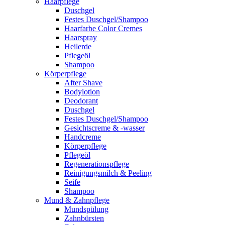
Haarpflege
Duschgel
Festes Duschgel/Shampoo
Haarfarbe Color Cremes
Haarspray
Heilerde
Pflegeöl
Shampoo
Körperpflege
After Shave
Bodylotion
Deodorant
Duschgel
Festes Duschgel/Shampoo
Gesichtscreme & -wasser
Handcreme
Körperpflege
Pflegeöl
Regenerationspflege
Reinigungsmilch & Peeling
Seife
Shampoo
Mund & Zahnpflege
Mundspülung
Zahnbürsten