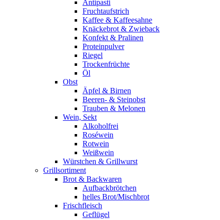
Antipasti
Fruchtaufstrich
Kaffee & Kaffeesahne
Knäckebrot & Zwieback
Konfekt & Pralinen
Proteinpulver
Riegel
Trockenfrüchte
Öl
Obst
Äpfel & Birnen
Beeren- & Steinobst
Trauben & Melonen
Wein, Sekt
Alkoholfrei
Roséwein
Rotwein
Weißwein
Würstchen & Grillwurst
Grillsortiment
Brot & Backwaren
Aufbackbrötchen
helles Brot/Mischbrot
Frischfleisch
Geflügel