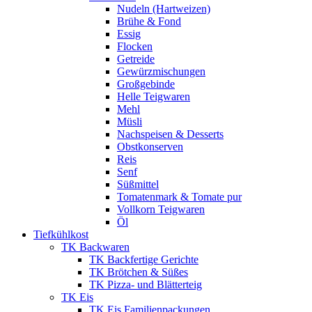
Nudeln (Hartweizen)
Brühe & Fond
Essig
Flocken
Getreide
Gewürzmischungen
Großgebinde
Helle Teigwaren
Mehl
Müsli
Nachspeisen & Desserts
Obstkonserven
Reis
Senf
Süßmittel
Tomatenmark & Tomate pur
Vollkorn Teigwaren
Öl
Tiefkühlkost
TK Backwaren
TK Backfertige Gerichte
TK Brötchen & Süßes
TK Pizza- und Blätterteig
TK Eis
TK Eis Familienpackungen