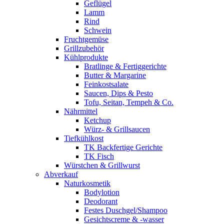
Geflügel
Lamm
Rind
Schwein
Fruchtgemüse
Grillzubehör
Kühlprodukte
Bratlinge & Fertiggerichte
Butter & Margarine
Feinkostsalate
Saucen, Dips & Pesto
Tofu, Seitan, Tempeh & Co.
Nährmittel
Ketchup
Würz- & Grillsaucen
Tiefkühlkost
TK Backfertige Gerichte
TK Fisch
Würstchen & Grillwurst
Abverkauf
Naturkosmetik
Bodylotion
Deodorant
Festes Duschgel/Shampoo
Gesichtscreme & -wasser