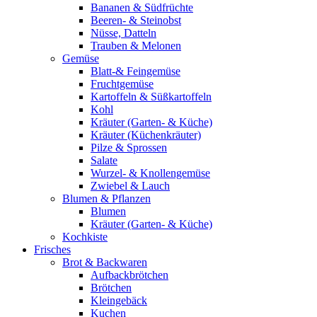
Bananen & Südfrüchte
Beeren- & Steinobst
Nüsse, Datteln
Trauben & Melonen
Gemüse
Blatt-& Feingemüse
Fruchtgemüse
Kartoffeln & Süßkartoffeln
Kohl
Kräuter (Garten- & Küche)
Kräuter (Küchenkräuter)
Pilze & Sprossen
Salate
Wurzel- & Knollengemüse
Zwiebel & Lauch
Blumen & Pflanzen
Blumen
Kräuter (Garten- & Küche)
Kochkiste
Frisches
Brot & Backwaren
Aufbackbrötchen
Brötchen
Kleingebäck
Kuchen