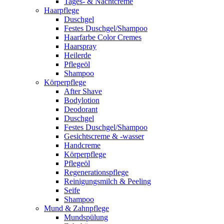
Tages- & Nachtcreme
Haarpflege
Duschgel
Festes Duschgel/Shampoo
Haarfarbe Color Cremes
Haarspray
Heilerde
Pflegeöl
Shampoo
Körperpflege
After Shave
Bodylotion
Deodorant
Duschgel
Festes Duschgel/Shampoo
Gesichtscreme & -wasser
Handcreme
Körperpflege
Pflegeöl
Regenerationspflege
Reinigungsmilch & Peeling
Seife
Shampoo
Mund & Zahnpflege
Mundspülung