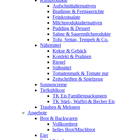
Kühlprodukte
Aufschnittalternativen
Bratlinge & Fertiggerichte
Feinkostsalate
Milchproduktalternativen
Pudding & Dessert
Sahne & Sauermilchprodukte
Tofu, Seitan, Tempeh & Co.
Nährmittel
Kekse & Gebäck
Konfekt & Pralinen
Riegel
Süßmittel
Tomatenmark & Tomate pur
Zeitschriften & Spielzeug
Sonnencreme
Tiefkühlkost
TK Eis Familienpackungen
TK Stiel-, Waffel-& Becher Eis
Trauben & Melonen
Angebote
Brot & Backwaren
Vollkornbrot
helles Brot/Mischbrot
Eier