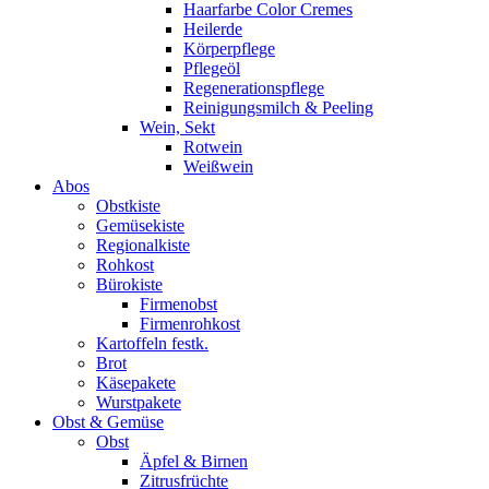
Haarfarbe Color Cremes
Heilerde
Körperpflege
Pflegeöl
Regenerationspflege
Reinigungsmilch & Peeling
Wein, Sekt
Rotwein
Weißwein
Abos
Obstkiste
Gemüsekiste
Regionalkiste
Rohkost
Bürokiste
Firmenobst
Firmenrohkost
Kartoffeln festk.
Brot
Käsepakete
Wurstpakete
Obst & Gemüse
Obst
Äpfel & Birnen
Zitrusfrüchte