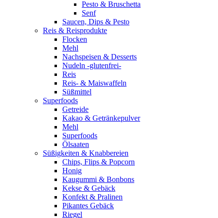
Pesto & Bruschetta
Senf
Saucen, Dips & Pesto
Reis & Reisprodukte
Flocken
Mehl
Nachspeisen & Desserts
Nudeln -glutenfrei-
Reis
Reis- & Maiswaffeln
Süßmittel
Superfoods
Getreide
Kakao & Getränkepulver
Mehl
Superfoods
Ölsaaten
Süßigkeiten & Knabbereien
Chips, Flips & Popcorn
Honig
Kaugummi & Bonbons
Kekse & Gebäck
Konfekt & Pralinen
Pikantes Gebäck
Riegel