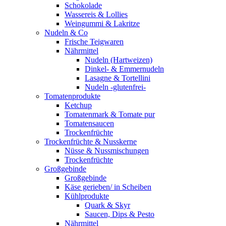
Schokolade
Wassereis & Lollies
Weingummi & Lakritze
Nudeln & Co
Frische Teigwaren
Nährmittel
Nudeln (Hartweizen)
Dinkel- & Emmernudeln
Lasagne & Tortellini
Nudeln -glutenfrei-
Tomatenprodukte
Ketchup
Tomatenmark & Tomate pur
Tomatensaucen
Trockenfrüchte
Trockenfrüchte & Nusskerne
Nüsse & Nussmischungen
Trockenfrüchte
Großgebinde
Großgebinde
Käse gerieben/ in Scheiben
Kühlprodukte
Quark & Skyr
Saucen, Dips & Pesto
Nährmittel