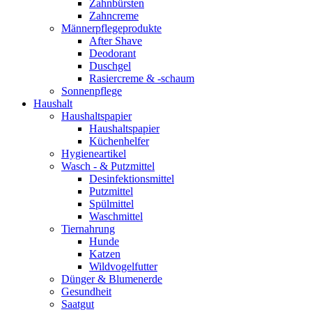
Zahnbürsten
Zahncreme
Männerpflegeprodukte
After Shave
Deodorant
Duschgel
Rasiercreme & -schaum
Sonnenpflege
Haushalt
Haushaltspapier
Haushaltspapier
Küchenhelfer
Hygieneartikel
Wasch - & Putzmittel
Desinfektionsmittel
Putzmittel
Spülmittel
Waschmittel
Tiernahrung
Hunde
Katzen
Wildvogelfutter
Dünger & Blumenerde
Gesundheit
Saatgut