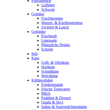
Frischfleisch
Geflügel
Schwein
Gemüse
Fruchtgemüse
Wurzel- & Knollengemüse
Zwiebel & Lauch
Getränke
Fruchtsaft
Limonade
Pflanzliche Drinks
Schorle
Info
Käse
Grill- & Ofenkäse
Hartkäse
Schnittkäse
Weichkäse
Kühlprodukte
Feinkostsalate
Frische Teigwaren
Milch
Pudding & Dessert
Quark & Skyr
Sahne & Sauermilchprodukte