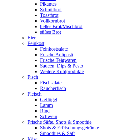
Pikantes
Schnittbrot
Toastbrot
Vollkornbrot
helles Brot/Mischbrot
süßes Brot
Eier
Feinkost
Feinkostsalate
Frische Antipasti
Frische Teigwaren
Saucen, Dips & Pesto
Weitere Kühlprodukte
Fisch
Fischsalate
Räucherfisch
Fleisch
Geflügel
Lamm
Rind
Schwein
Frische Säfte, Shots & Smoothie
Shots & Erfrischungsgetränke
Smoothies & Saft
Käse