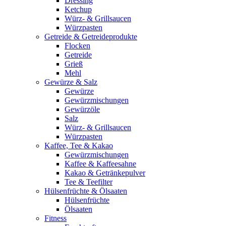
Dressing
Ketchup
Würz- & Grillsaucen
Würzpasten
Getreide & Getreideprodukte
Flocken
Getreide
Grieß
Mehl
Gewürze & Salz
Gewürze
Gewürzmischungen
Gewürzöle
Salz
Würz- & Grillsaucen
Würzpasten
Kaffee, Tee & Kakao
Gewürzmischungen
Kaffee & Kaffeesahne
Kakao & Getränkepulver
Tee & Teefilter
Hülsenfrüchte & Ölsaaten
Hülsenfrüchte
Ölsaaten
Fitness