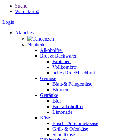
Suche
Warenkorb
0
Login
Aktuelles
Tendenzen
Neuheiten
Alkoholfrei
Brot & Backwaren
Brötchen
Vollkornbrot
helles Brot/Mischbrot
Gemüse
Blatt-& Feingemüse
Blumen
Getränke
Bier
Bier alkoholfrei
Limonade
Käse
Frisch- & Schmelzkäse
Grill- & Ofenkäse
Schnittkäse