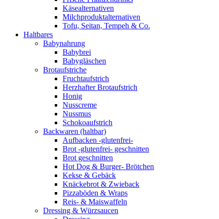
Käsealternativen
Milchproduktalternativen
Tofu, Seitan, Tempeh & Co.
Haltbares
Babynahrung
Babybrei
Babygläschen
Brotaufstriche
Fruchtaufstrich
Herzhafter Brotaufstrich
Honig
Nusscreme
Nussmus
Schokoaufstrich
Backwaren (haltbar)
Aufbacken -glutenfrei-
Brot -glutenfrei- geschnitten
Brot geschnitten
Hot Dog & Burger- Brötchen
Kekse & Gebäck
Knäckebrot & Zwieback
Pizzaböden & Wraps
Reis- & Maiswaffeln
Dressing & Würzsaucen