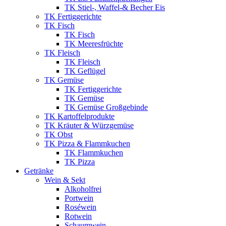
TK Stiel-, Waffel-& Becher Eis
TK Fertiggerichte
TK Fisch
TK Fisch
TK Meeresfrüchte
TK Fleisch
TK Fleisch
TK Geflügel
TK Gemüse
TK Fertiggerichte
TK Gemüse
TK Gemüse Großgebinde
TK Kartoffelprodukte
TK Kräuter & Würzgemüse
TK Obst
TK Pizza & Flammkuchen
TK Flammkuchen
TK Pizza
Getränke
Wein & Sekt
Alkoholfrei
Portwein
Roséwein
Rotwein
Schaumwein