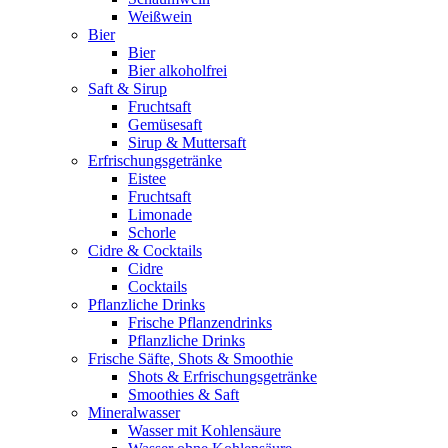
Weißwein
Bier
Bier
Bier alkoholfrei
Saft & Sirup
Fruchtsaft
Gemüsesaft
Sirup & Muttersaft
Erfrischungsgetränke
Eistee
Fruchtsaft
Limonade
Schorle
Cidre & Cocktails
Cidre
Cocktails
Pflanzliche Drinks
Frische Pflanzendrinks
Pflanzliche Drinks
Frische Säfte, Shots & Smoothie
Shots & Erfrischungsgetränke
Smoothies & Saft
Mineralwasser
Wasser mit Kohlensäure