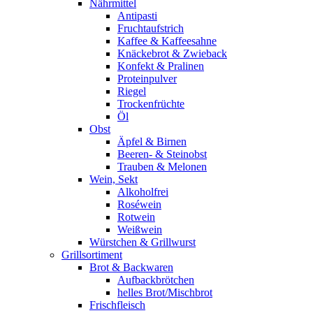
Nährmittel
Antipasti
Fruchtaufstrich
Kaffee & Kaffeesahne
Knäckebrot & Zwieback
Konfekt & Pralinen
Proteinpulver
Riegel
Trockenfrüchte
Öl
Obst
Äpfel & Birnen
Beeren- & Steinobst
Trauben & Melonen
Wein, Sekt
Alkoholfrei
Roséwein
Rotwein
Weißwein
Würstchen & Grillwurst
Grillsortiment
Brot & Backwaren
Aufbackbrötchen
helles Brot/Mischbrot
Frischfleisch