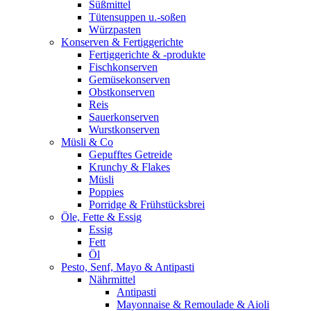
Süßmittel
Tütensuppen u.-soßen
Würzpasten
Konserven & Fertiggerichte
Fertiggerichte & -produkte
Fischkonserven
Gemüsekonserven
Obstkonserven
Reis
Sauerkonserven
Wurstkonserven
Müsli & Co
Gepufftes Getreide
Krunchy & Flakes
Müsli
Poppies
Porridge & Frühstücksbrei
Öle, Fette & Essig
Essig
Fett
Öl
Pesto, Senf, Mayo & Antipasti
Nährmittel
Antipasti
Mayonnaise & Remoulade & Aioli