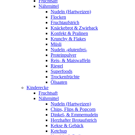
Fruchtsaft
Nährmittel
Nudeln (Hartweizen)
Flocken
Fruchtaufstrich
Knäckebrot & Zwieback
Konfekt & Pralinen
Krunchy & Flakes
Müsli
Nudeln -glutenfrei-
Proteinpulver
Reis- & Maiswaffeln
Riegel
Superfoods
Trockenfrüchte
Ölsaaten
Kinderecke
Fruchtsaft
Nährmittel
Nudeln (Hartweizen)
Chips, Flips & Popcorn
Dinkel- & Emmernudeln
Herzhafter Brotaufstrich
Kekse & Gebäck
Ketchup