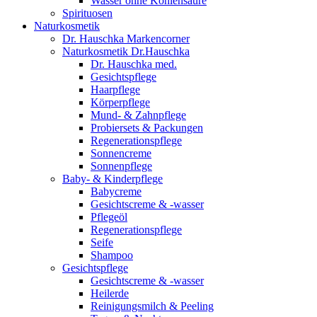
Wasser ohne Kohlensäure
Spirituosen
Naturkosmetik
Dr. Hauschka Markencorner
Naturkosmetik Dr.Hauschka
Dr. Hauschka med.
Gesichtspflege
Haarpflege
Körperpflege
Mund- & Zahnpflege
Probiersets & Packungen
Regenerationspflege
Sonnencreme
Sonnenpflege
Baby- & Kinderpflege
Babycreme
Gesichtscreme & -wasser
Pflegeöl
Regenerationspflege
Seife
Shampoo
Gesichtspflege
Gesichtscreme & -wasser
Heilerde
Reinigungsmilch & Peeling