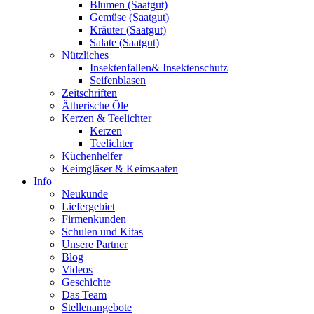
Blumen (Saatgut)
Gemüse (Saatgut)
Kräuter (Saatgut)
Salate (Saatgut)
Nützliches
Insektenfallen& Insektenschutz
Seifenblasen
Zeitschriften
Ätherische Öle
Kerzen & Teelichter
Kerzen
Teelichter
Küchenhelfer
Keimgläser & Keimsaaten
Info
Neukunde
Liefergebiet
Firmenkunden
Schulen und Kitas
Unsere Partner
Blog
Videos
Geschichte
Das Team
Stellenangebote