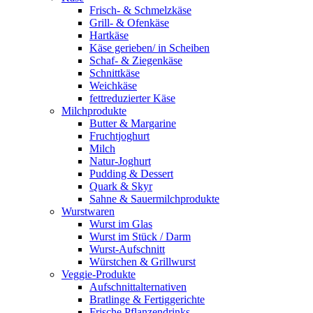
Frisch- & Schmelzkäse
Grill- & Ofenkäse
Hartkäse
Käse gerieben/ in Scheiben
Schaf- & Ziegenkäse
Schnittkäse
Weichkäse
fettreduzierter Käse
Milchprodukte
Butter & Margarine
Fruchtjoghurt
Milch
Natur-Joghurt
Pudding & Dessert
Quark & Skyr
Sahne & Sauermilchprodukte
Wurstwaren
Wurst im Glas
Wurst im Stück / Darm
Wurst-Aufschnitt
Würstchen & Grillwurst
Veggie-Produkte
Aufschnittalternativen
Bratlinge & Fertiggerichte
Frische Pflanzendrinks