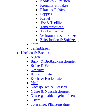
Konfekt & Pralinen
Krunchy & Flakes
Pikantes Gebäck
Poppies
Riegel
Tee & Teefilter
Tomatensaucen
Trockenfrüchte
Weingummi & Lakritze
Zeitschriften & Spielzeug
Seife
Seifenblasen
Kochen & Backen
Algen
Back- & Brotbackmischungen
Brühe & Fond
Gewürze
Hülsenfrüchte
Koch- & Backzutaten
Mehl
Nachspeisen & Desserts
Nüsse & Nussmischungen
Nüsse gemahlen, gehobelt etc.
Ostern
Sojasahne, Pflanzensahne