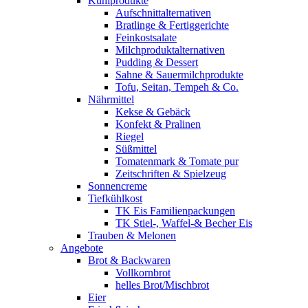
Kühlprodukte
Aufschnittalternativen
Bratlinge & Fertiggerichte
Feinkostsalate
Milchproduktalternativen
Pudding & Dessert
Sahne & Sauermilchprodukte
Tofu, Seitan, Tempeh & Co.
Nährmittel
Kekse & Gebäck
Konfekt & Pralinen
Riegel
Süßmittel
Tomatenmark & Tomate pur
Zeitschriften & Spielzeug
Sonnencreme
Tiefkühlkost
TK Eis Familienpackungen
TK Stiel-, Waffel-& Becher Eis
Trauben & Melonen
Angebote
Brot & Backwaren
Vollkornbrot
helles Brot/Mischbrot
Eier