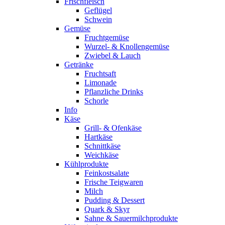
Frischfleisch
Geflügel
Schwein
Gemüse
Fruchtgemüse
Wurzel- & Knollengemüse
Zwiebel & Lauch
Getränke
Fruchtsaft
Limonade
Pflanzliche Drinks
Schorle
Info
Käse
Grill- & Ofenkäse
Hartkäse
Schnittkäse
Weichkäse
Kühlprodukte
Feinkostsalate
Frische Teigwaren
Milch
Pudding & Dessert
Quark & Skyr
Sahne & Sauermilchprodukte