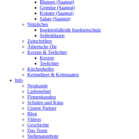
Blumen (Saatgut)
Gemüse (Saatgut)
Kräuter (Saatgut)
Salate (Saatgut)
Nützliches
Insektenfallen& Insektenschutz
Seifenblasen
Zeitschriften
Ätherische Öle
Kerzen & Teelichter
Kerzen
Teelichter
Küchenhelfer
Keimgläser & Keimsaaten
Info
Neukunde
Liefergebiet
Firmenkunden
Schulen und Kitas
Unsere Partner
Blog
Videos
Geschichte
Das Team
Stellenangebote