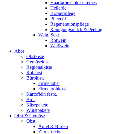
Haarfarbe Color Cremes
Heilerde
Körperpflege
Pflegeöl
Regenerationspflege
Reinigungsmilch & Peeling
Wein, Sekt
Rotwein
Weißwein
Abos
Obstkiste
Gemüsekiste
Regionalkiste
Rohkost
Bürokiste
Firmenobst
Firmenrohkost
Kartoffeln festk.
Brot
Käsepakete
Wurstpakete
Obst & Gemüse
Obst
Äpfel & Birnen
Zitrusfrüchte