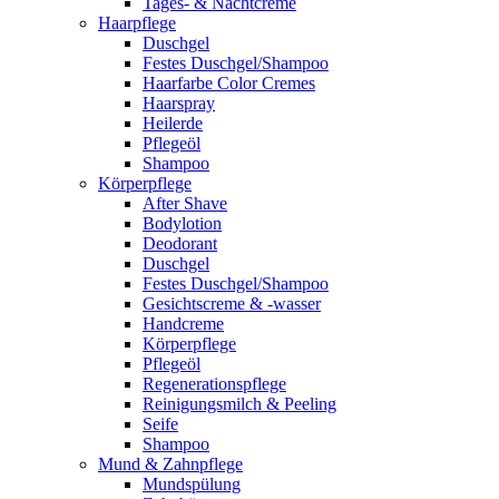
Tages- & Nachtcreme
Haarpflege
Duschgel
Festes Duschgel/Shampoo
Haarfarbe Color Cremes
Haarspray
Heilerde
Pflegeöl
Shampoo
Körperpflege
After Shave
Bodylotion
Deodorant
Duschgel
Festes Duschgel/Shampoo
Gesichtscreme & -wasser
Handcreme
Körperpflege
Pflegeöl
Regenerationspflege
Reinigungsmilch & Peeling
Seife
Shampoo
Mund & Zahnpflege
Mundspülung