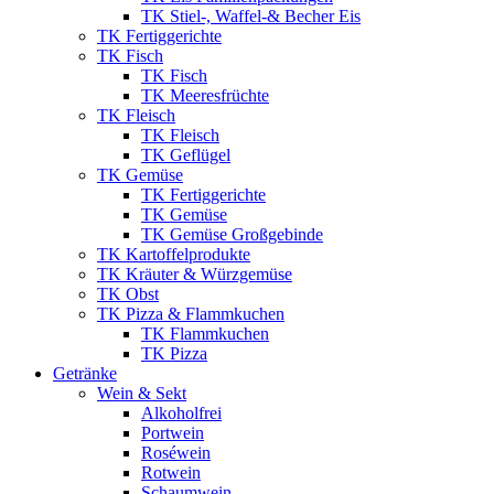
TK Stiel-, Waffel-& Becher Eis
TK Fertiggerichte
TK Fisch
TK Fisch
TK Meeresfrüchte
TK Fleisch
TK Fleisch
TK Geflügel
TK Gemüse
TK Fertiggerichte
TK Gemüse
TK Gemüse Großgebinde
TK Kartoffelprodukte
TK Kräuter & Würzgemüse
TK Obst
TK Pizza & Flammkuchen
TK Flammkuchen
TK Pizza
Getränke
Wein & Sekt
Alkoholfrei
Portwein
Roséwein
Rotwein
Schaumwein