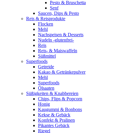
Pesto & Bruschetta
Senf
Saucen, Dips & Pesto
Reis & Reisprodukte
Flocken
Mehl
Nachspeisen & Desserts
Nudeln -glutenfrei-
Reis
Reis- & Maiswaffeln
Süßmittel
Superfoods
Getreide
Kakao & Getränkepulver
Mehl
Superfoods
Ölsaaten
Süßigkeiten & Knabbereien
Chips, Flips & Popcorn
Honig
Kaugummi & Bonbons
Kekse & Gebäck
Konfekt & Pralinen
Pikantes Gebäck
Riegel