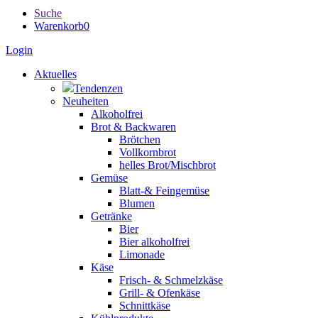
Suche
Warenkorb
0
Login
Aktuelles
Tendenzen
Neuheiten
Alkoholfrei
Brot & Backwaren
Brötchen
Vollkornbrot
helles Brot/Mischbrot
Gemüse
Blatt-& Feingemüse
Blumen
Getränke
Bier
Bier alkoholfrei
Limonade
Käse
Frisch- & Schmelzkäse
Grill- & Ofenkäse
Schnittkäse