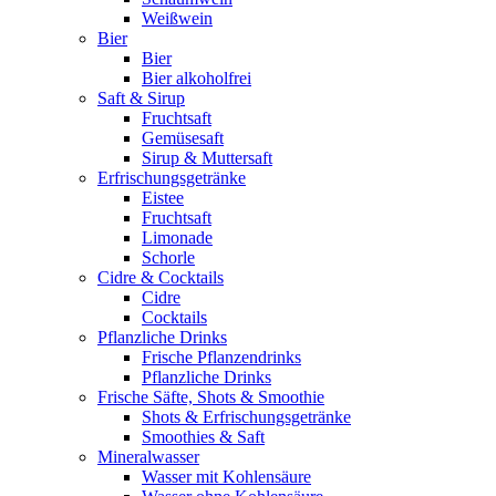
Weißwein
Bier
Bier
Bier alkoholfrei
Saft & Sirup
Fruchtsaft
Gemüsesaft
Sirup & Muttersaft
Erfrischungsgetränke
Eistee
Fruchtsaft
Limonade
Schorle
Cidre & Cocktails
Cidre
Cocktails
Pflanzliche Drinks
Frische Pflanzendrinks
Pflanzliche Drinks
Frische Säfte, Shots & Smoothie
Shots & Erfrischungsgetränke
Smoothies & Saft
Mineralwasser
Wasser mit Kohlensäure