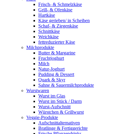
Frisch- & Schmelzkäse
Grill- & Ofenkäse
Hartkäse
Käse gerieben/ in Scheiben
Schaf- & Ziegenkäse
Schnittkäse
Weichkäse
fettreduzierter Käse
Milchprodukte
Butter & Margarine
Fruchtjoghurt
Milch
Natur-Joghurt
Pudding & Dessert
Quark & Skyr
Sahne & Sauermilchprodukte
Wurstwaren
Wurst im Glas
Wurst im Stück / Darm
Wurst-Aufschnitt
Würstchen & Grillwurst
Veggie-Produkte
Aufschnittalternativen
Bratlinge & Fertiggerichte
Frische Pflanzendrinks