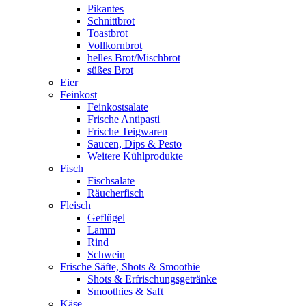
Pikantes
Schnittbrot
Toastbrot
Vollkornbrot
helles Brot/Mischbrot
süßes Brot
Eier
Feinkost
Feinkostsalate
Frische Antipasti
Frische Teigwaren
Saucen, Dips & Pesto
Weitere Kühlprodukte
Fisch
Fischsalate
Räucherfisch
Fleisch
Geflügel
Lamm
Rind
Schwein
Frische Säfte, Shots & Smoothie
Shots & Erfrischungsgetränke
Smoothies & Saft
Käse