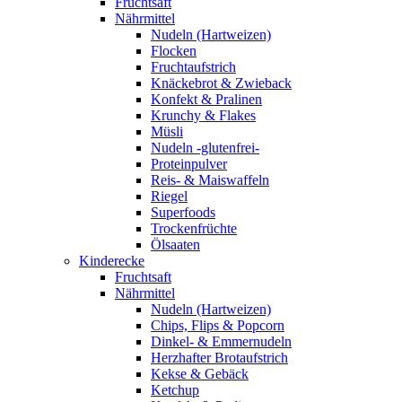
Fruchtsaft
Nährmittel
Nudeln (Hartweizen)
Flocken
Fruchtaufstrich
Knäckebrot & Zwieback
Konfekt & Pralinen
Krunchy & Flakes
Müsli
Nudeln -glutenfrei-
Proteinpulver
Reis- & Maiswaffeln
Riegel
Superfoods
Trockenfrüchte
Ölsaaten
Kinderecke
Fruchtsaft
Nährmittel
Nudeln (Hartweizen)
Chips, Flips & Popcorn
Dinkel- & Emmernudeln
Herzhafter Brotaufstrich
Kekse & Gebäck
Ketchup