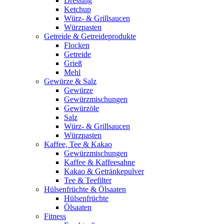
Dressing
Ketchup
Würz- & Grillsaucen
Würzpasten
Getreide & Getreideprodukte
Flocken
Getreide
Grieß
Mehl
Gewürze & Salz
Gewürze
Gewürzmischungen
Gewürzöle
Salz
Würz- & Grillsaucen
Würzpasten
Kaffee, Tee & Kakao
Gewürzmischungen
Kaffee & Kaffeesahne
Kakao & Getränkepulver
Tee & Teefilter
Hülsenfrüchte & Ölsaaten
Hülsenfrüchte
Ölsaaten
Fitness