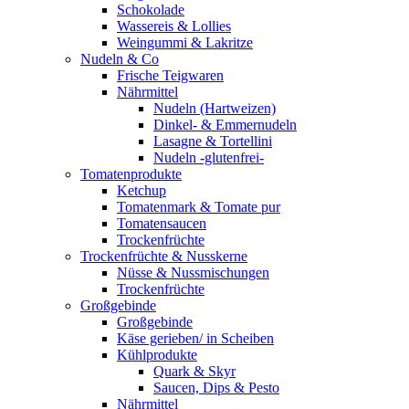
Schokolade
Wassereis & Lollies
Weingummi & Lakritze
Nudeln & Co
Frische Teigwaren
Nährmittel
Nudeln (Hartweizen)
Dinkel- & Emmernudeln
Lasagne & Tortellini
Nudeln -glutenfrei-
Tomatenprodukte
Ketchup
Tomatenmark & Tomate pur
Tomatensaucen
Trockenfrüchte
Trockenfrüchte & Nusskerne
Nüsse & Nussmischungen
Trockenfrüchte
Großgebinde
Großgebinde
Käse gerieben/ in Scheiben
Kühlprodukte
Quark & Skyr
Saucen, Dips & Pesto
Nährmittel