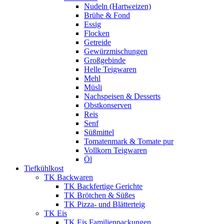
Nudeln (Hartweizen)
Brühe & Fond
Essig
Flocken
Getreide
Gewürzmischungen
Großgebinde
Helle Teigwaren
Mehl
Müsli
Nachspeisen & Desserts
Obstkonserven
Reis
Senf
Süßmittel
Tomatenmark & Tomate pur
Vollkorn Teigwaren
Öl
Tiefkühlkost
TK Backwaren
TK Backfertige Gerichte
TK Brötchen & Süßes
TK Pizza- und Blätterteig
TK Eis
TK Eis Familienpackungen