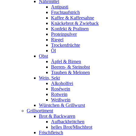
Nährmittel
Antipasti
Fruchtaufstrich
Kaffee & Kaffeesahne
Knäckebrot & Zwieback
Konfekt & Pralinen
Proteinpulver
Riegel
Trockenfrüchte
Öl
Obst
Äpfel & Birnen
Beeren- & Steinobst
Trauben & Melonen
Wein, Sekt
Alkoholfrei
Roséwein
Rotwein
Weißwein
Würstchen & Grillwurst
Grillsortiment
Brot & Backwaren
Aufbackbrötchen
helles Brot/Mischbrot
Frischfleisch