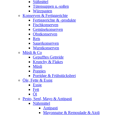
Süßmittel
Tütensuppen u.-soßen
Würzpasten
Konserven & Fertiggerichte
Fertiggerichte & -produkte
Fischkonserven
Gemüsekonserven
Obstkonserven
Reis
Sauerkonserven
Wurstkonserven
Müsli & Co
Gepufftes Getreide
Krunchy & Flakes
Müsli
Poppies
Porridge & Frühstücksbrei
Öle, Fette & Essig
Essig
Fett
Öl
Pesto, Senf, Mayo & Antipasti
Nährmittel
Antipasti
Mayonnaise & Remoulade & Aioli