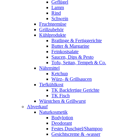
Geflügel
Lamm
Rind
Schwein
Fruchtgemüse
Grillzubehör
Kühlprodukte
Bratlinge & Fertiggerichte
Butter & Margarine
Feinkostsalate
Saucen, Dips & Pesto
Tofu, Seitan, Tempeh & Co.
Nährmittel
Ketchup
Würz- & Grillsaucen
Tiefkühlkost
TK Backfertige Gerichte
TK Fisch
Würstchen & Grillwurst
Abverkauf
Naturkosmetik
Bodylotion
Deodorant
Festes Duschgel/Shampoo
Gesichtscreme & -wasser