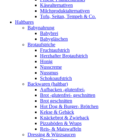
Käsealternativen
Milchproduktalternativen
Tofu, Seitan, Tempeh & Co.
Haltbares
Babynahrung
Babybrei
Babygläschen
Brotaufstriche
Fruchtaufstrich
Herzhafter Brotaufstrich
Honig
Nusscreme
Nussmus
Schokoaufstrich
Backwaren (haltbar)
Aufbacken -glutenfrei-
Brot -glutenfrei- geschnitten
Brot geschnitten
Hot Dog & Burger- Brötchen
Kekse & Gebäck
Knäckebrot & Zwieback
Pizzaböden & Wraps
Reis- & Maiswaffeln
Dressing & Würzsaucen