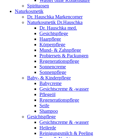
Wasser ohne Kohlensäure
Spirituosen
Naturkosmetik
Dr. Hauschka Markencorner
Naturkosmetik Dr.Hauschka
Dr. Hauschka med.
Gesichtspflege
Haarpflege
Körperpflege
Mund- & Zahnpflege
Probiersets & Packungen
Regenerationspflege
Sonnencreme
Sonnenpflege
Baby- & Kinderpflege
Babycreme
Gesichtscreme & -wasser
Pflegeöl
Regenerationspflege
Seife
Shampoo
Gesichtspflege
Gesichtscreme & -wasser
Heilerde
Reinigungsmilch & Peeling