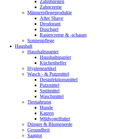
Zahnbürsten
Zahncreme
Männerpflegeprodukte
After Shave
Deodorant
Duschgel
Rasiercreme & -schaum
Sonnenpflege
Haushalt
Haushaltspapier
Haushaltspapier
Küchenhelfer
Hygieneartikel
Wasch - & Putzmittel
Desinfektionsmittel
Putzmittel
Spülmittel
Waschmittel
Tiernahrung
Hunde
Katzen
Wildvogelfutter
Dünger & Blumenerde
Gesundheit
Saatgut