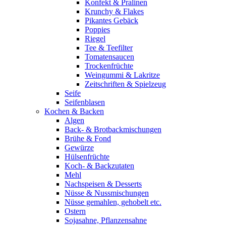
Konfekt & Pralinen
Krunchy & Flakes
Pikantes Gebäck
Poppies
Riegel
Tee & Teefilter
Tomatensaucen
Trockenfrüchte
Weingummi & Lakritze
Zeitschriften & Spielzeug
Seife
Seifenblasen
Kochen & Backen
Algen
Back- & Brotbackmischungen
Brühe & Fond
Gewürze
Hülsenfrüchte
Koch- & Backzutaten
Mehl
Nachspeisen & Desserts
Nüsse & Nussmischungen
Nüsse gemahlen, gehobelt etc.
Ostern
Sojasahne, Pflanzensahne