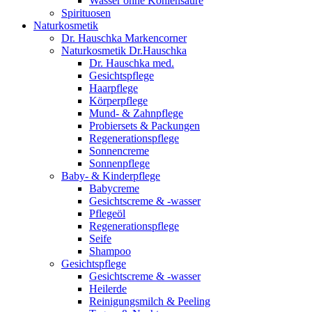
Wasser ohne Kohlensäure
Spirituosen
Naturkosmetik
Dr. Hauschka Markencorner
Naturkosmetik Dr.Hauschka
Dr. Hauschka med.
Gesichtspflege
Haarpflege
Körperpflege
Mund- & Zahnpflege
Probiersets & Packungen
Regenerationspflege
Sonnencreme
Sonnenpflege
Baby- & Kinderpflege
Babycreme
Gesichtscreme & -wasser
Pflegeöl
Regenerationspflege
Seife
Shampoo
Gesichtspflege
Gesichtscreme & -wasser
Heilerde
Reinigungsmilch & Peeling