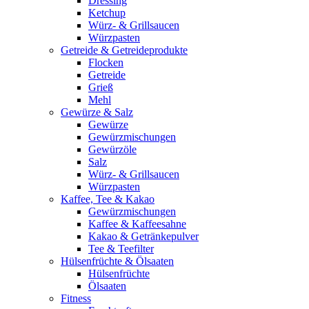
Dressing
Ketchup
Würz- & Grillsaucen
Würzpasten
Getreide & Getreideprodukte
Flocken
Getreide
Grieß
Mehl
Gewürze & Salz
Gewürze
Gewürzmischungen
Gewürzöle
Salz
Würz- & Grillsaucen
Würzpasten
Kaffee, Tee & Kakao
Gewürzmischungen
Kaffee & Kaffeesahne
Kakao & Getränkepulver
Tee & Teefilter
Hülsenfrüchte & Ölsaaten
Hülsenfrüchte
Ölsaaten
Fitness