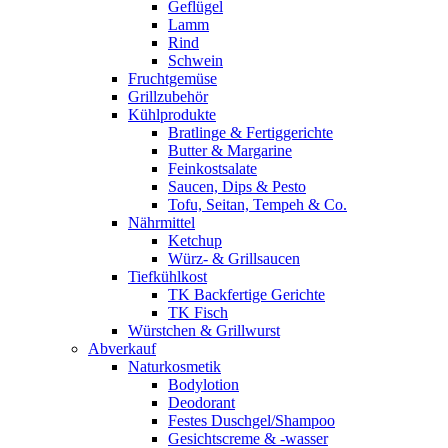
Geflügel
Lamm
Rind
Schwein
Fruchtgemüse
Grillzubehör
Kühlprodukte
Bratlinge & Fertiggerichte
Butter & Margarine
Feinkostsalate
Saucen, Dips & Pesto
Tofu, Seitan, Tempeh & Co.
Nährmittel
Ketchup
Würz- & Grillsaucen
Tiefkühlkost
TK Backfertige Gerichte
TK Fisch
Würstchen & Grillwurst
Abverkauf
Naturkosmetik
Bodylotion
Deodorant
Festes Duschgel/Shampoo
Gesichtscreme & -wasser