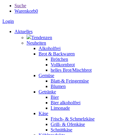
Suche
Warenkorb
0
Login
Aktuelles
Tendenzen
Neuheiten
Alkoholfrei
Brot & Backwaren
Brötchen
Vollkornbrot
helles Brot/Mischbrot
Gemüse
Blatt-& Feingemüse
Blumen
Getränke
Bier
Bier alkoholfrei
Limonade
Käse
Frisch- & Schmelzkäse
Grill- & Ofenkäse
Schnittkäse