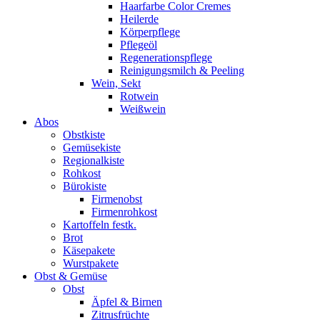
Haarfarbe Color Cremes
Heilerde
Körperpflege
Pflegeöl
Regenerationspflege
Reinigungsmilch & Peeling
Wein, Sekt
Rotwein
Weißwein
Abos
Obstkiste
Gemüsekiste
Regionalkiste
Rohkost
Bürokiste
Firmenobst
Firmenrohkost
Kartoffeln festk.
Brot
Käsepakete
Wurstpakete
Obst & Gemüse
Obst
Äpfel & Birnen
Zitrusfrüchte