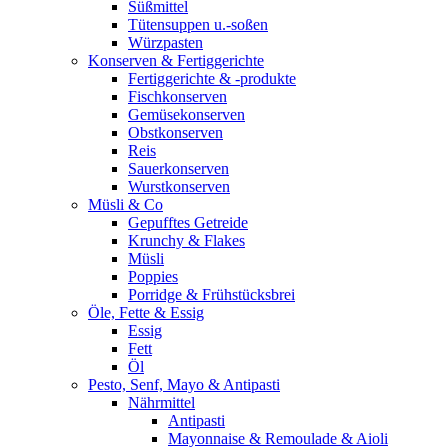
Süßmittel
Tütensuppen u.-soßen
Würzpasten
Konserven & Fertiggerichte
Fertiggerichte & -produkte
Fischkonserven
Gemüsekonserven
Obstkonserven
Reis
Sauerkonserven
Wurstkonserven
Müsli & Co
Gepufftes Getreide
Krunchy & Flakes
Müsli
Poppies
Porridge & Frühstücksbrei
Öle, Fette & Essig
Essig
Fett
Öl
Pesto, Senf, Mayo & Antipasti
Nährmittel
Antipasti
Mayonnaise & Remoulade & Aioli