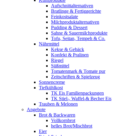
Kühlprodukte
Aufschnittalternativen
Bratlinge & Fertiggerichte
Feinkostsalate
Milchproduktalternativen
Pudding & Dessert
Sahne & Sauermilchprodukte
Tofu, Seitan, Tempeh & Co.
Nährmittel
Kekse & Gebäck
Konfekt & Pralinen
Riegel
Süßmittel
Tomatenmark & Tomate pur
Zeitschriften & Spielzeug
Sonnencreme
Tiefkühlkost
TK Eis Familienpackungen
TK Stiel-, Waffel-& Becher Eis
Trauben & Melonen
Angebote
Brot & Backwaren
Vollkornbrot
helles Brot/Mischbrot
Eier