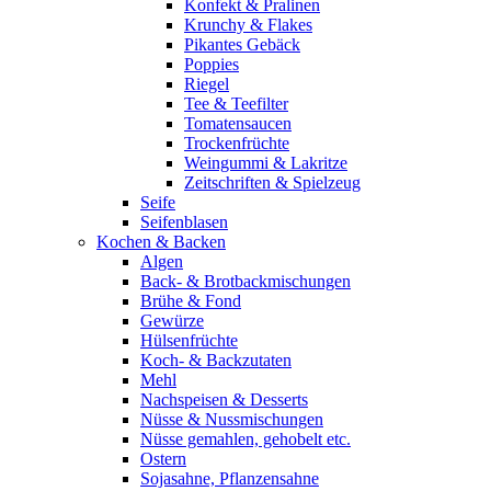
Konfekt & Pralinen
Krunchy & Flakes
Pikantes Gebäck
Poppies
Riegel
Tee & Teefilter
Tomatensaucen
Trockenfrüchte
Weingummi & Lakritze
Zeitschriften & Spielzeug
Seife
Seifenblasen
Kochen & Backen
Algen
Back- & Brotbackmischungen
Brühe & Fond
Gewürze
Hülsenfrüchte
Koch- & Backzutaten
Mehl
Nachspeisen & Desserts
Nüsse & Nussmischungen
Nüsse gemahlen, gehobelt etc.
Ostern
Sojasahne, Pflanzensahne