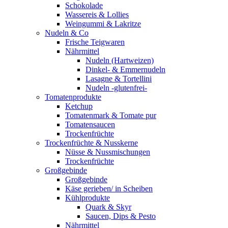
Schokolade
Wassereis & Lollies
Weingummi & Lakritze
Nudeln & Co
Frische Teigwaren
Nährmittel
Nudeln (Hartweizen)
Dinkel- & Emmernudeln
Lasagne & Tortellini
Nudeln -glutenfrei-
Tomatenprodukte
Ketchup
Tomatenmark & Tomate pur
Tomatensaucen
Trockenfrüchte
Trockenfrüchte & Nusskerne
Nüsse & Nussmischungen
Trockenfrüchte
Großgebinde
Großgebinde
Käse gerieben/ in Scheiben
Kühlprodukte
Quark & Skyr
Saucen, Dips & Pesto
Nährmittel