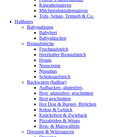
Käsealternativen
Milchproduktalternativen
Tofu, Seitan, Tempeh & Co.
Haltbares
Babynahrung
Babybrei
Babygläschen
Brotaufstriche
Fruchtaufstrich
Herzhafter Brotaufstrich
Honig
Nusscreme
Nussmus
Schokoaufstrich
Backwaren (haltbar)
Aufbacken -glutenfrei-
Brot -glutenfrei- geschnitten
Brot geschnitten
Hot Dog & Burger- Brötchen
Kekse & Gebäck
Knäckebrot & Zwieback
Pizzaböden & Wraps
Reis- & Maiswaffeln
Dressing & Würzsaucen