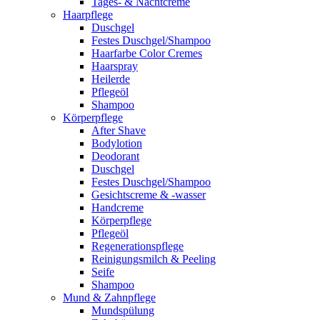
Tages- & Nachtcreme
Haarpflege
Duschgel
Festes Duschgel/Shampoo
Haarfarbe Color Cremes
Haarspray
Heilerde
Pflegeöl
Shampoo
Körperpflege
After Shave
Bodylotion
Deodorant
Duschgel
Festes Duschgel/Shampoo
Gesichtscreme & -wasser
Handcreme
Körperpflege
Pflegeöl
Regenerationspflege
Reinigungsmilch & Peeling
Seife
Shampoo
Mund & Zahnpflege
Mundspülung