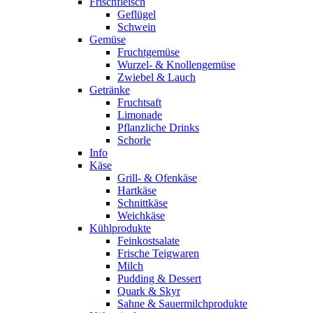
Frischfleisch
Geflügel
Schwein
Gemüse
Fruchtgemüse
Wurzel- & Knollengemüse
Zwiebel & Lauch
Getränke
Fruchtsaft
Limonade
Pflanzliche Drinks
Schorle
Info
Käse
Grill- & Ofenkäse
Hartkäse
Schnittkäse
Weichkäse
Kühlprodukte
Feinkostsalate
Frische Teigwaren
Milch
Pudding & Dessert
Quark & Skyr
Sahne & Sauermilchprodukte