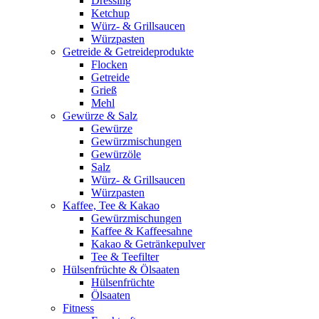
Dressing
Ketchup
Würz- & Grillsaucen
Würzpasten
Getreide & Getreideprodukte
Flocken
Getreide
Grieß
Mehl
Gewürze & Salz
Gewürze
Gewürzmischungen
Gewürzöle
Salz
Würz- & Grillsaucen
Würzpasten
Kaffee, Tee & Kakao
Gewürzmischungen
Kaffee & Kaffeesahne
Kakao & Getränkepulver
Tee & Teefilter
Hülsenfrüchte & Ölsaaten
Hülsenfrüchte
Ölsaaten
Fitness