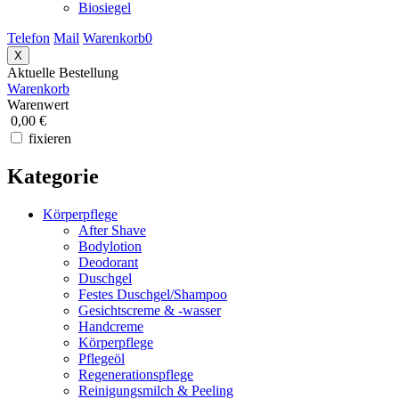
Biosiegel
Telefon
Mail
Warenkorb
0
X
Aktuelle Bestellung
Warenkorb
Warenwert
0,00 €
fixieren
Kategorie
Körperpflege
After Shave
Bodylotion
Deodorant
Duschgel
Festes Duschgel/Shampoo
Gesichtscreme & -wasser
Handcreme
Körperpflege
Pflegeöl
Regenerationspflege
Reinigungsmilch & Peeling