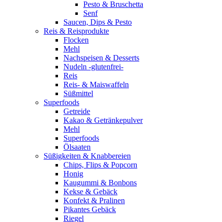
Pesto & Bruschetta
Senf
Saucen, Dips & Pesto
Reis & Reisprodukte
Flocken
Mehl
Nachspeisen & Desserts
Nudeln -glutenfrei-
Reis
Reis- & Maiswaffeln
Süßmittel
Superfoods
Getreide
Kakao & Getränkepulver
Mehl
Superfoods
Ölsaaten
Süßigkeiten & Knabbereien
Chips, Flips & Popcorn
Honig
Kaugummi & Bonbons
Kekse & Gebäck
Konfekt & Pralinen
Pikantes Gebäck
Riegel