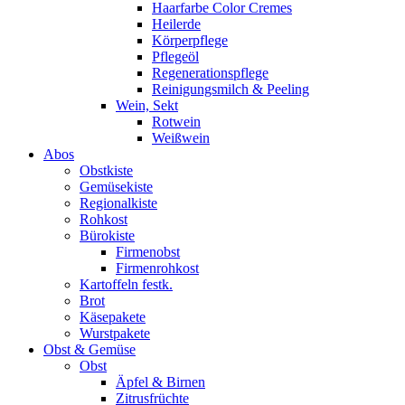
Haarfarbe Color Cremes
Heilerde
Körperpflege
Pflegeöl
Regenerationspflege
Reinigungsmilch & Peeling
Wein, Sekt
Rotwein
Weißwein
Abos
Obstkiste
Gemüsekiste
Regionalkiste
Rohkost
Bürokiste
Firmenobst
Firmenrohkost
Kartoffeln festk.
Brot
Käsepakete
Wurstpakete
Obst & Gemüse
Obst
Äpfel & Birnen
Zitrusfrüchte