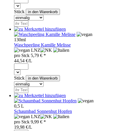
Stück
130ml
Waschpeeling Kamille Melisse
LNZ
pro
Stck
5,79
€ *
44,54 €/L
Stück
0,5 L
Schaumbad Sonnenhut Hopfen
LNZ
pro
Stck
9,99
€ *
19,98 €/L