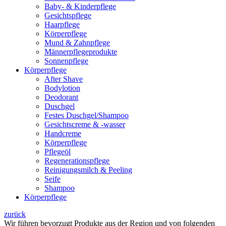
Baby- & Kinderpflege
Gesichtspflege
Haarpflege
Körperpflege
Mund & Zahnpflege
Männerpflegeprodukte
Sonnenpflege
Körperpflege
After Shave
Bodylotion
Deodorant
Duschgel
Festes Duschgel/Shampoo
Gesichtscreme & -wasser
Handcreme
Körperpflege
Pflegeöl
Regenerationspflege
Reinigungsmilch & Peeling
Seife
Shampoo
Körperpflege
zurück
Wir führen bevorzugt Produkte aus der Region und von folgenden