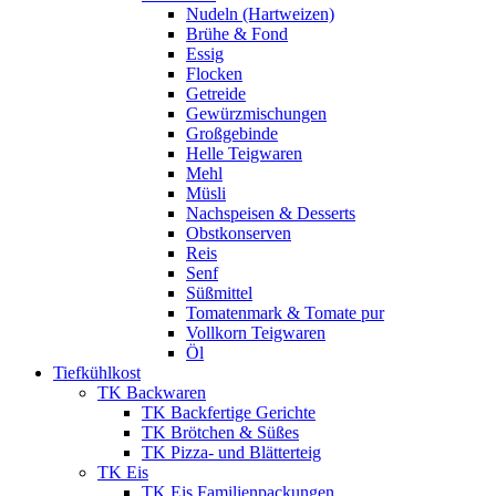
Nudeln (Hartweizen)
Brühe & Fond
Essig
Flocken
Getreide
Gewürzmischungen
Großgebinde
Helle Teigwaren
Mehl
Müsli
Nachspeisen & Desserts
Obstkonserven
Reis
Senf
Süßmittel
Tomatenmark & Tomate pur
Vollkorn Teigwaren
Öl
Tiefkühlkost
TK Backwaren
TK Backfertige Gerichte
TK Brötchen & Süßes
TK Pizza- und Blätterteig
TK Eis
TK Eis Familienpackungen