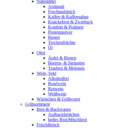
Nährmittel
Antipasti
Fruchtaufstrich
Kaffee & Kaffeesahne
Knäckebrot & Zwieback
Konfekt & Pralinen
Proteinpulver
Riegel
Trockenfrüchte
Öl
Obst
Äpfel & Birnen
Beeren- & Steinobst
Trauben & Melonen
Wein, Sekt
Alkoholfrei
Roséwein
Rotwein
Weißwein
Würstchen & Grillwurst
Grillsortiment
Brot & Backwaren
Aufbackbrötchen
helles Brot/Mischbrot
Frischfleisch