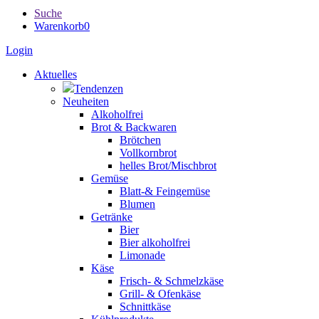
Suche
Warenkorb
0
Login
Aktuelles
Tendenzen
Neuheiten
Alkoholfrei
Brot & Backwaren
Brötchen
Vollkornbrot
helles Brot/Mischbrot
Gemüse
Blatt-& Feingemüse
Blumen
Getränke
Bier
Bier alkoholfrei
Limonade
Käse
Frisch- & Schmelzkäse
Grill- & Ofenkäse
Schnittkäse