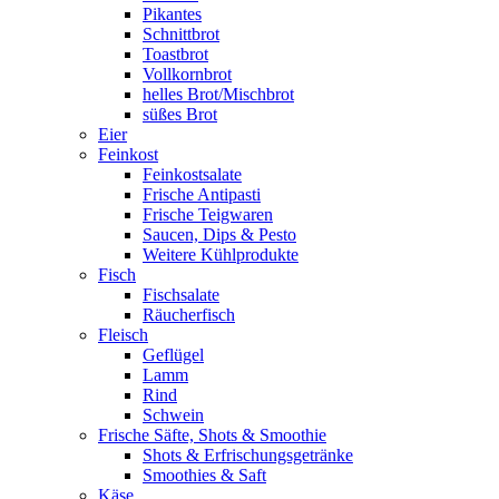
Pikantes
Schnittbrot
Toastbrot
Vollkornbrot
helles Brot/Mischbrot
süßes Brot
Eier
Feinkost
Feinkostsalate
Frische Antipasti
Frische Teigwaren
Saucen, Dips & Pesto
Weitere Kühlprodukte
Fisch
Fischsalate
Räucherfisch
Fleisch
Geflügel
Lamm
Rind
Schwein
Frische Säfte, Shots & Smoothie
Shots & Erfrischungsgetränke
Smoothies & Saft
Käse