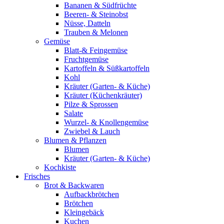
Bananen & Südfrüchte
Beeren- & Steinobst
Nüsse, Datteln
Trauben & Melonen
Gemüse
Blatt-& Feingemüse
Fruchtgemüse
Kartoffeln & Süßkartoffeln
Kohl
Kräuter (Garten- & Küche)
Kräuter (Küchenkräuter)
Pilze & Sprossen
Salate
Wurzel- & Knollengemüse
Zwiebel & Lauch
Blumen & Pflanzen
Blumen
Kräuter (Garten- & Küche)
Kochkiste
Frisches
Brot & Backwaren
Aufbackbrötchen
Brötchen
Kleingebäck
Kuchen