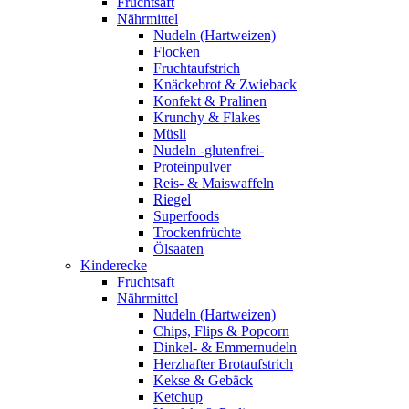
Fruchtsaft
Nährmittel
Nudeln (Hartweizen)
Flocken
Fruchtaufstrich
Knäckebrot & Zwieback
Konfekt & Pralinen
Krunchy & Flakes
Müsli
Nudeln -glutenfrei-
Proteinpulver
Reis- & Maiswaffeln
Riegel
Superfoods
Trockenfrüchte
Ölsaaten
Kinderecke
Fruchtsaft
Nährmittel
Nudeln (Hartweizen)
Chips, Flips & Popcorn
Dinkel- & Emmernudeln
Herzhafter Brotaufstrich
Kekse & Gebäck
Ketchup