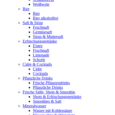
Weißwein
Bier
Bier
Bier alkoholfrei
Saft & Sirup
Fruchtsaft
Gemüsesaft
Sirup & Muttersaft
Erfrischungsgetränke
Eistee
Fruchtsaft
Limonade
Schorle
Cidre & Cocktails
Cidre
Cocktails
Pflanzliche Drinks
Frische Pflanzendrinks
Pflanzliche Drinks
Frische Säfte, Shots & Smoothie
Shots & Erfrischungsgetränke
Smoothies & Saft
Mineralwasser
Wasser mit Kohlensäure