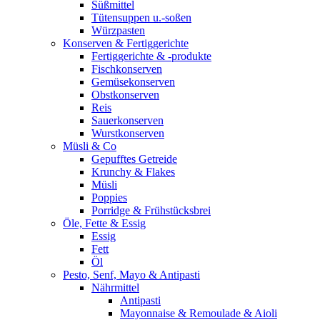
Süßmittel
Tütensuppen u.-soßen
Würzpasten
Konserven & Fertiggerichte
Fertiggerichte & -produkte
Fischkonserven
Gemüsekonserven
Obstkonserven
Reis
Sauerkonserven
Wurstkonserven
Müsli & Co
Gepufftes Getreide
Krunchy & Flakes
Müsli
Poppies
Porridge & Frühstücksbrei
Öle, Fette & Essig
Essig
Fett
Öl
Pesto, Senf, Mayo & Antipasti
Nährmittel
Antipasti
Mayonnaise & Remoulade & Aioli