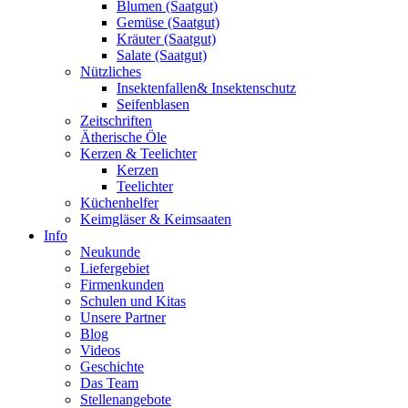
Blumen (Saatgut)
Gemüse (Saatgut)
Kräuter (Saatgut)
Salate (Saatgut)
Nützliches
Insektenfallen& Insektenschutz
Seifenblasen
Zeitschriften
Ätherische Öle
Kerzen & Teelichter
Kerzen
Teelichter
Küchenhelfer
Keimgläser & Keimsaaten
Info
Neukunde
Liefergebiet
Firmenkunden
Schulen und Kitas
Unsere Partner
Blog
Videos
Geschichte
Das Team
Stellenangebote