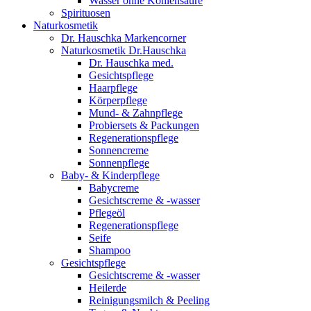
Wasser ohne Kohlensäure
Spirituosen
Naturkosmetik
Dr. Hauschka Markencorner
Naturkosmetik Dr.Hauschka
Dr. Hauschka med.
Gesichtspflege
Haarpflege
Körperpflege
Mund- & Zahnpflege
Probiersets & Packungen
Regenerationspflege
Sonnencreme
Sonnenpflege
Baby- & Kinderpflege
Babycreme
Gesichtscreme & -wasser
Pflegeöl
Regenerationspflege
Seife
Shampoo
Gesichtspflege
Gesichtscreme & -wasser
Heilerde
Reinigungsmilch & Peeling