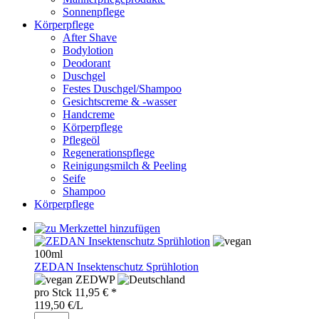
Sonnenpflege
Körperpflege
After Shave
Bodylotion
Deodorant
Duschgel
Festes Duschgel/Shampoo
Gesichtscreme & -wasser
Handcreme
Körperpflege
Pflegeöl
Regenerationspflege
Reinigungsmilch & Peeling
Seife
Shampoo
Körperpflege
100ml
ZEDAN Insektenschutz Sprühlotion
ZED
WP
pro
Stck
11,95
€ *
119,50 €/L