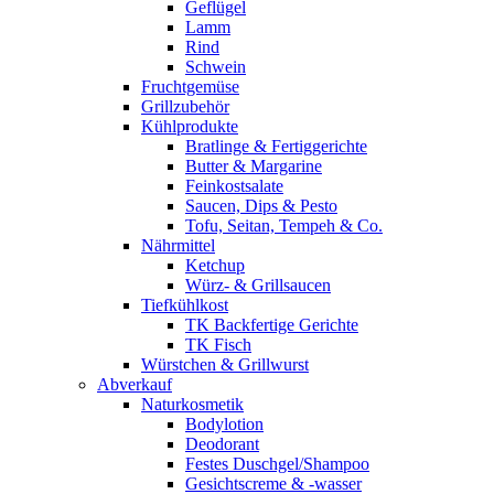
Geflügel
Lamm
Rind
Schwein
Fruchtgemüse
Grillzubehör
Kühlprodukte
Bratlinge & Fertiggerichte
Butter & Margarine
Feinkostsalate
Saucen, Dips & Pesto
Tofu, Seitan, Tempeh & Co.
Nährmittel
Ketchup
Würz- & Grillsaucen
Tiefkühlkost
TK Backfertige Gerichte
TK Fisch
Würstchen & Grillwurst
Abverkauf
Naturkosmetik
Bodylotion
Deodorant
Festes Duschgel/Shampoo
Gesichtscreme & -wasser