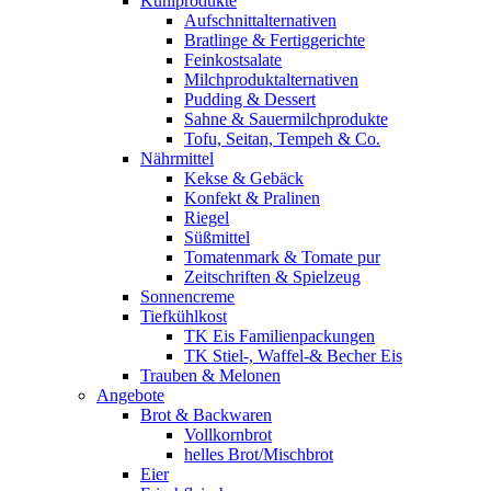
Kühlprodukte
Aufschnittalternativen
Bratlinge & Fertiggerichte
Feinkostsalate
Milchproduktalternativen
Pudding & Dessert
Sahne & Sauermilchprodukte
Tofu, Seitan, Tempeh & Co.
Nährmittel
Kekse & Gebäck
Konfekt & Pralinen
Riegel
Süßmittel
Tomatenmark & Tomate pur
Zeitschriften & Spielzeug
Sonnencreme
Tiefkühlkost
TK Eis Familienpackungen
TK Stiel-, Waffel-& Becher Eis
Trauben & Melonen
Angebote
Brot & Backwaren
Vollkornbrot
helles Brot/Mischbrot
Eier