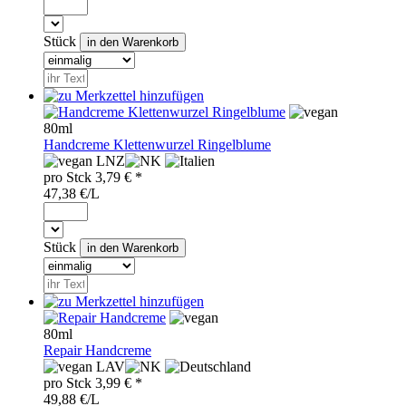
Stück
80ml
Handcreme Klettenwurzel Ringelblume
LNZ
pro
Stck
3,79
€ *
47,38 €/L
Stück
80ml
Repair Handcreme
LAV
pro
Stck
3,99
€ *
49,88 €/L