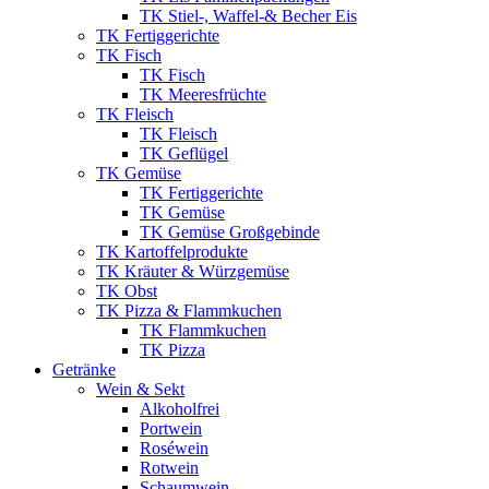
TK Stiel-, Waffel-& Becher Eis
TK Fertiggerichte
TK Fisch
TK Fisch
TK Meeresfrüchte
TK Fleisch
TK Fleisch
TK Geflügel
TK Gemüse
TK Fertiggerichte
TK Gemüse
TK Gemüse Großgebinde
TK Kartoffelprodukte
TK Kräuter & Würzgemüse
TK Obst
TK Pizza & Flammkuchen
TK Flammkuchen
TK Pizza
Getränke
Wein & Sekt
Alkoholfrei
Portwein
Roséwein
Rotwein
Schaumwein