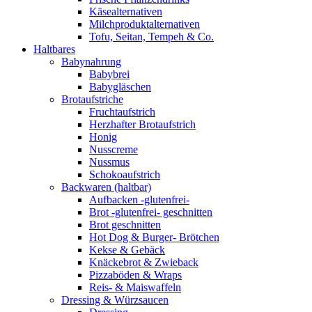
Käsealternativen
Milchproduktalternativen
Tofu, Seitan, Tempeh & Co.
Haltbares
Babynahrung
Babybrei
Babygläschen
Brotaufstriche
Fruchtaufstrich
Herzhafter Brotaufstrich
Honig
Nusscreme
Nussmus
Schokoaufstrich
Backwaren (haltbar)
Aufbacken -glutenfrei-
Brot -glutenfrei- geschnitten
Brot geschnitten
Hot Dog & Burger- Brötchen
Kekse & Gebäck
Knäckebrot & Zwieback
Pizzaböden & Wraps
Reis- & Maiswaffeln
Dressing & Würzsaucen