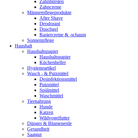
Zahnbürsten
Zahncreme
Männerpflegeprodukte
After Shave
Deodorant
Duschgel
Rasiercreme & -schaum
Sonnenpflege
Haushalt
Haushaltspapier
Haushaltspapier
Küchenhelfer
Hygieneartikel
Wasch - & Putzmittel
Desinfektionsmittel
Putzmittel
Spülmittel
Waschmittel
Tiernahrung
Hunde
Katzen
Wildvogelfutter
Dünger & Blumenerde
Gesundheit
Saatgut