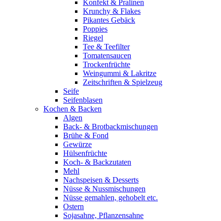
Konfekt & Pralinen
Krunchy & Flakes
Pikantes Gebäck
Poppies
Riegel
Tee & Teefilter
Tomatensaucen
Trockenfrüchte
Weingummi & Lakritze
Zeitschriften & Spielzeug
Seife
Seifenblasen
Kochen & Backen
Algen
Back- & Brotbackmischungen
Brühe & Fond
Gewürze
Hülsenfrüchte
Koch- & Backzutaten
Mehl
Nachspeisen & Desserts
Nüsse & Nussmischungen
Nüsse gemahlen, gehobelt etc.
Ostern
Sojasahne, Pflanzensahne