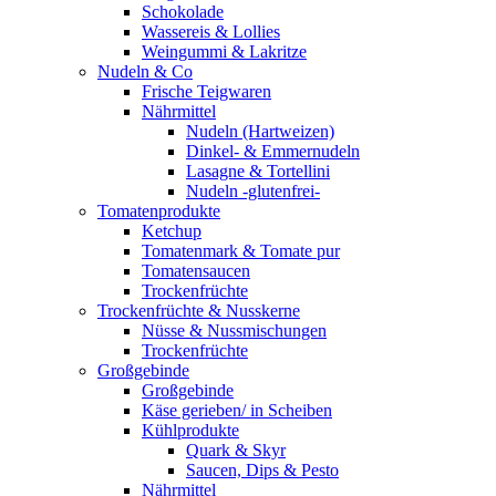
Schokolade
Wassereis & Lollies
Weingummi & Lakritze
Nudeln & Co
Frische Teigwaren
Nährmittel
Nudeln (Hartweizen)
Dinkel- & Emmernudeln
Lasagne & Tortellini
Nudeln -glutenfrei-
Tomatenprodukte
Ketchup
Tomatenmark & Tomate pur
Tomatensaucen
Trockenfrüchte
Trockenfrüchte & Nusskerne
Nüsse & Nussmischungen
Trockenfrüchte
Großgebinde
Großgebinde
Käse gerieben/ in Scheiben
Kühlprodukte
Quark & Skyr
Saucen, Dips & Pesto
Nährmittel