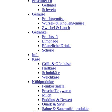
Frischfleisch
Geflügel
Schwein
Gemüse
Fruchtgemüse
Wurzel- & Knollengemüse
Zwiebel & Lauch
Getränke
Fruchtsaft
Limonade
Pflanzliche Drinks
Schorle
Info
Käse
Grill- & Ofenkäse
Hartkäse
Schnittkäse
Weichkäse
Kühlprodukte
Feinkostsalate
Frische Teigwaren
Milch
Pudding & Dessert
Quark & Skyr
Sahne & Sauermilchprodukte