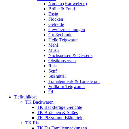
Nudeln (Hartweizen)
Brühe & Fond
Essig
Flocken
Getreide
Gewürzmischungen
Großgebinde
Helle Teigwaren
Mehl
Müsli
Nachspeisen & Desserts
Obstkonserven
Reis
Senf
Süßmittel
Tomatenmark & Tomate pur
Vollkorn Teigwaren
Öl
Tiefkühlkost
TK Backwaren
TK Backfertige Gerichte
TK Brötchen & Süßes
TK Pizza- und Blätterteig
TK Eis
TK Eis Familienpackungen