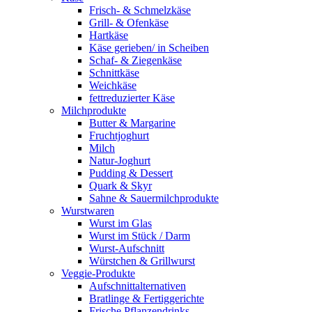
Frisch- & Schmelzkäse
Grill- & Ofenkäse
Hartkäse
Käse gerieben/ in Scheiben
Schaf- & Ziegenkäse
Schnittkäse
Weichkäse
fettreduzierter Käse
Milchprodukte
Butter & Margarine
Fruchtjoghurt
Milch
Natur-Joghurt
Pudding & Dessert
Quark & Skyr
Sahne & Sauermilchprodukte
Wurstwaren
Wurst im Glas
Wurst im Stück / Darm
Wurst-Aufschnitt
Würstchen & Grillwurst
Veggie-Produkte
Aufschnittalternativen
Bratlinge & Fertiggerichte
Frische Pflanzendrinks