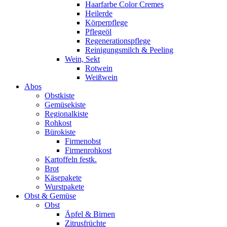
Haarfarbe Color Cremes
Heilerde
Körperpflege
Pflegeöl
Regenerationspflege
Reinigungsmilch & Peeling
Wein, Sekt
Rotwein
Weißwein
Abos
Obstkiste
Gemüsekiste
Regionalkiste
Rohkost
Bürokiste
Firmenobst
Firmenrohkost
Kartoffeln festk.
Brot
Käsepakete
Wurstpakete
Obst & Gemüse
Obst
Äpfel & Birnen
Zitrusfrüchte