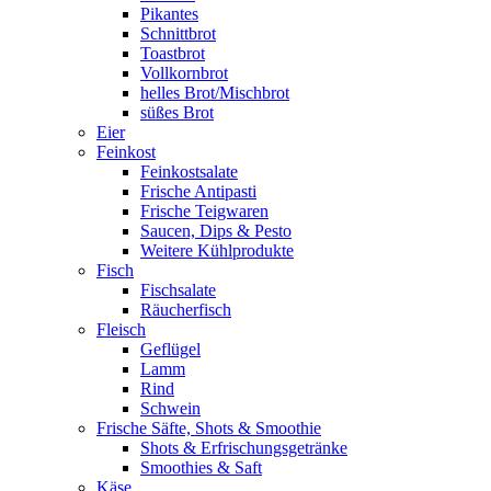
Pikantes
Schnittbrot
Toastbrot
Vollkornbrot
helles Brot/Mischbrot
süßes Brot
Eier
Feinkost
Feinkostsalate
Frische Antipasti
Frische Teigwaren
Saucen, Dips & Pesto
Weitere Kühlprodukte
Fisch
Fischsalate
Räucherfisch
Fleisch
Geflügel
Lamm
Rind
Schwein
Frische Säfte, Shots & Smoothie
Shots & Erfrischungsgetränke
Smoothies & Saft
Käse