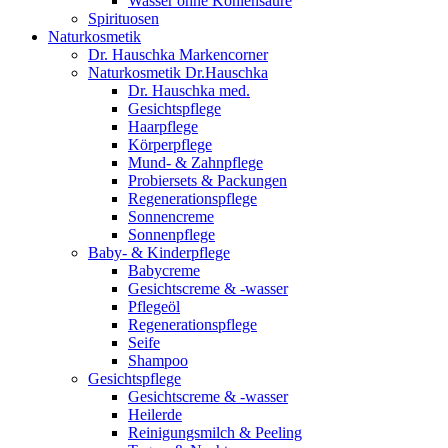
Wasser ohne Kohlensäure
Spirituosen
Naturkosmetik
Dr. Hauschka Markencorner
Naturkosmetik Dr.Hauschka
Dr. Hauschka med.
Gesichtspflege
Haarpflege
Körperpflege
Mund- & Zahnpflege
Probiersets & Packungen
Regenerationspflege
Sonnencreme
Sonnenpflege
Baby- & Kinderpflege
Babycreme
Gesichtscreme & -wasser
Pflegeöl
Regenerationspflege
Seife
Shampoo
Gesichtspflege
Gesichtscreme & -wasser
Heilerde
Reinigungsmilch & Peeling