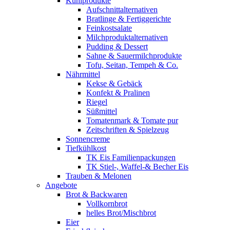
Kühlprodukte
Aufschnittalternativen
Bratlinge & Fertiggerichte
Feinkostsalate
Milchproduktalternativen
Pudding & Dessert
Sahne & Sauermilchprodukte
Tofu, Seitan, Tempeh & Co.
Nährmittel
Kekse & Gebäck
Konfekt & Pralinen
Riegel
Süßmittel
Tomatenmark & Tomate pur
Zeitschriften & Spielzeug
Sonnencreme
Tiefkühlkost
TK Eis Familienpackungen
TK Stiel-, Waffel-& Becher Eis
Trauben & Melonen
Angebote
Brot & Backwaren
Vollkornbrot
helles Brot/Mischbrot
Eier