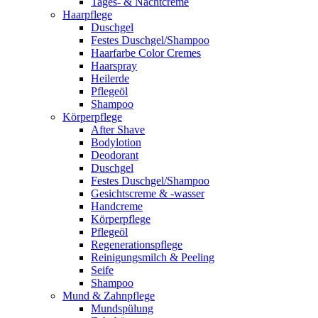
Tages- & Nachtcreme
Haarpflege
Duschgel
Festes Duschgel/Shampoo
Haarfarbe Color Cremes
Haarspray
Heilerde
Pflegeöl
Shampoo
Körperpflege
After Shave
Bodylotion
Deodorant
Duschgel
Festes Duschgel/Shampoo
Gesichtscreme & -wasser
Handcreme
Körperpflege
Pflegeöl
Regenerationspflege
Reinigungsmilch & Peeling
Seife
Shampoo
Mund & Zahnpflege
Mundspülung