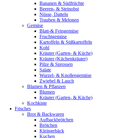
Bananen & Südfrüchte
Beeren- & Steinobst
Nüsse, Datteln
Trauben & Melonen
Gemüse
Blatt-& Feingemüse
Fruchtgemüse
Kartoffeln & Süßkartoffeln
Kohl
Kräuter (Garten- & Küche)
Kräuter (Küchenkräuter)
Pilze & Sprossen
Salate
Wurzel- & Knollengemüse
Zwiebel & Lauch
Blumen & Pflanzen
Blumen
Kräuter (Garten- & Küche)
Kochkiste
Frisches
Brot & Backwaren
Aufbackbrötchen
Brötchen
Kleingebäck
Kuchen