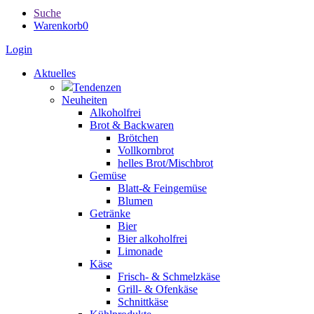
Suche
Warenkorb
0
Login
Aktuelles
Tendenzen
Neuheiten
Alkoholfrei
Brot & Backwaren
Brötchen
Vollkornbrot
helles Brot/Mischbrot
Gemüse
Blatt-& Feingemüse
Blumen
Getränke
Bier
Bier alkoholfrei
Limonade
Käse
Frisch- & Schmelzkäse
Grill- & Ofenkäse
Schnittkäse