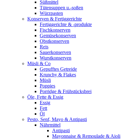
Süßmittel
Tütensuppen u.-soßen
Würzpasten
Konserven & Fertiggerichte
Fertiggerichte & -produkte
Fischkonserven
Gemüsekonserven
Obstkonserven
Reis
Sauerkonserven
Wurstkonserven
Müsli & Co
Gepufftes Getreide
Krunchy & Flakes
Müsli
Poppies
Porridge & Frühstücksbrei
Öle, Fette & Essig
Essig
Fett
Öl
Pesto, Senf, Mayo & Antipasti
Nährmittel
Antipasti
Mayonnaise & Remoulade & Aioli