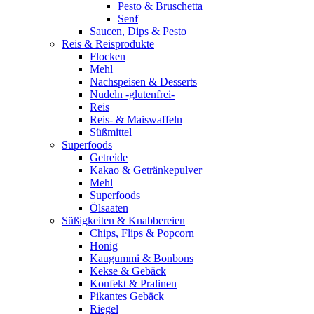
Pesto & Bruschetta
Senf
Saucen, Dips & Pesto
Reis & Reisprodukte
Flocken
Mehl
Nachspeisen & Desserts
Nudeln -glutenfrei-
Reis
Reis- & Maiswaffeln
Süßmittel
Superfoods
Getreide
Kakao & Getränkepulver
Mehl
Superfoods
Ölsaaten
Süßigkeiten & Knabbereien
Chips, Flips & Popcorn
Honig
Kaugummi & Bonbons
Kekse & Gebäck
Konfekt & Pralinen
Pikantes Gebäck
Riegel