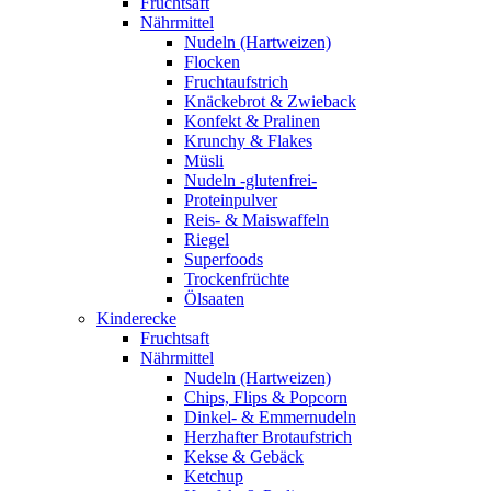
Fruchtsaft
Nährmittel
Nudeln (Hartweizen)
Flocken
Fruchtaufstrich
Knäckebrot & Zwieback
Konfekt & Pralinen
Krunchy & Flakes
Müsli
Nudeln -glutenfrei-
Proteinpulver
Reis- & Maiswaffeln
Riegel
Superfoods
Trockenfrüchte
Ölsaaten
Kinderecke
Fruchtsaft
Nährmittel
Nudeln (Hartweizen)
Chips, Flips & Popcorn
Dinkel- & Emmernudeln
Herzhafter Brotaufstrich
Kekse & Gebäck
Ketchup