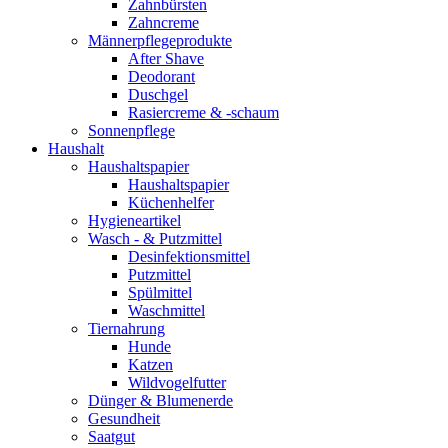
Zahnbürsten
Zahncreme
Männerpflegeprodukte
After Shave
Deodorant
Duschgel
Rasiercreme & -schaum
Sonnenpflege
Haushalt
Haushaltspapier
Haushaltspapier
Küchenhelfer
Hygieneartikel
Wasch - & Putzmittel
Desinfektionsmittel
Putzmittel
Spülmittel
Waschmittel
Tiernahrung
Hunde
Katzen
Wildvogelfutter
Dünger & Blumenerde
Gesundheit
Saatgut