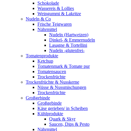
Schokolade
Wassereis & Lollies
Weingummi & Lakritze
Nudeln & Co
Frische Teigwaren
Nährmittel
Nudeln (Hartweizen)
Dinkel- & Emmernudeln
Lasagne & Tortellini
Nudeln -glutenfrei-
Tomatenprodukte
Ketchup
Tomatenmark & Tomate pur
Tomatensaucen
Trockenfrüchte
Trockenfrüchte & Nusskerne
Nüsse & Nussmischungen
Trockenfrüchte
Großgebinde
Großgebinde
Käse gerieben/ in Scheiben
Kühlprodukte
Quark & Skyr
Saucen, Dips & Pesto
Nährmittel