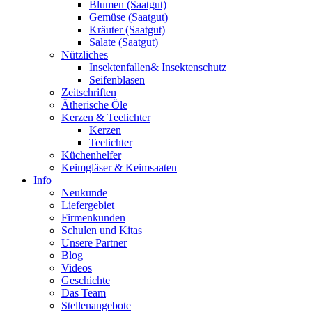
Blumen (Saatgut)
Gemüse (Saatgut)
Kräuter (Saatgut)
Salate (Saatgut)
Nützliches
Insektenfallen& Insektenschutz
Seifenblasen
Zeitschriften
Ätherische Öle
Kerzen & Teelichter
Kerzen
Teelichter
Küchenhelfer
Keimgläser & Keimsaaten
Info
Neukunde
Liefergebiet
Firmenkunden
Schulen und Kitas
Unsere Partner
Blog
Videos
Geschichte
Das Team
Stellenangebote