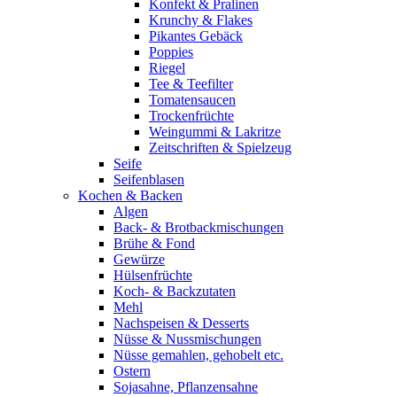
Konfekt & Pralinen
Krunchy & Flakes
Pikantes Gebäck
Poppies
Riegel
Tee & Teefilter
Tomatensaucen
Trockenfrüchte
Weingummi & Lakritze
Zeitschriften & Spielzeug
Seife
Seifenblasen
Kochen & Backen
Algen
Back- & Brotbackmischungen
Brühe & Fond
Gewürze
Hülsenfrüchte
Koch- & Backzutaten
Mehl
Nachspeisen & Desserts
Nüsse & Nussmischungen
Nüsse gemahlen, gehobelt etc.
Ostern
Sojasahne, Pflanzensahne