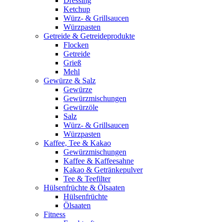
Dressing
Ketchup
Würz- & Grillsaucen
Würzpasten
Getreide & Getreideprodukte
Flocken
Getreide
Grieß
Mehl
Gewürze & Salz
Gewürze
Gewürzmischungen
Gewürzöle
Salz
Würz- & Grillsaucen
Würzpasten
Kaffee, Tee & Kakao
Gewürzmischungen
Kaffee & Kaffeesahne
Kakao & Getränkepulver
Tee & Teefilter
Hülsenfrüchte & Ölsaaten
Hülsenfrüchte
Ölsaaten
Fitness