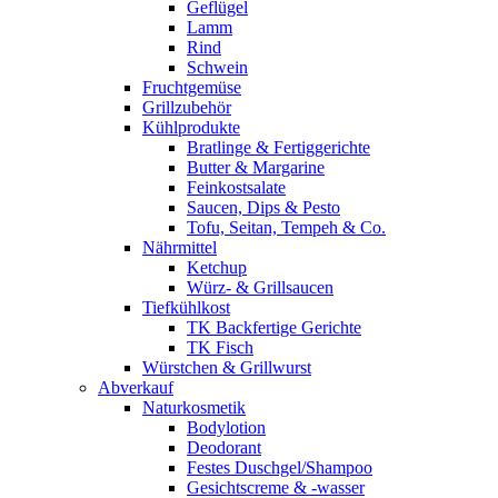
Geflügel
Lamm
Rind
Schwein
Fruchtgemüse
Grillzubehör
Kühlprodukte
Bratlinge & Fertiggerichte
Butter & Margarine
Feinkostsalate
Saucen, Dips & Pesto
Tofu, Seitan, Tempeh & Co.
Nährmittel
Ketchup
Würz- & Grillsaucen
Tiefkühlkost
TK Backfertige Gerichte
TK Fisch
Würstchen & Grillwurst
Abverkauf
Naturkosmetik
Bodylotion
Deodorant
Festes Duschgel/Shampoo
Gesichtscreme & -wasser