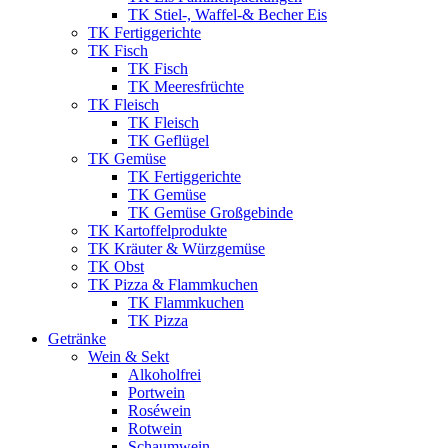
TK Stiel-, Waffel-& Becher Eis
TK Fertiggerichte
TK Fisch
TK Fisch
TK Meeresfrüchte
TK Fleisch
TK Fleisch
TK Geflügel
TK Gemüse
TK Fertiggerichte
TK Gemüse
TK Gemüse Großgebinde
TK Kartoffelprodukte
TK Kräuter & Würzgemüse
TK Obst
TK Pizza & Flammkuchen
TK Flammkuchen
TK Pizza
Getränke
Wein & Sekt
Alkoholfrei
Portwein
Roséwein
Rotwein
Schaumwein