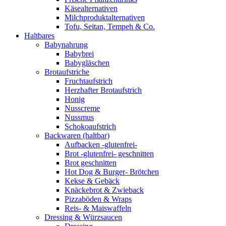
Käsealternativen
Milchproduktalternativen
Tofu, Seitan, Tempeh & Co.
Haltbares
Babynahrung
Babybrei
Babygläschen
Brotaufstriche
Fruchtaufstrich
Herzhafter Brotaufstrich
Honig
Nusscreme
Nussmus
Schokoaufstrich
Backwaren (haltbar)
Aufbacken -glutenfrei-
Brot -glutenfrei- geschnitten
Brot geschnitten
Hot Dog & Burger- Brötchen
Kekse & Gebäck
Knäckebrot & Zwieback
Pizzaböden & Wraps
Reis- & Maiswaffeln
Dressing & Würzsaucen