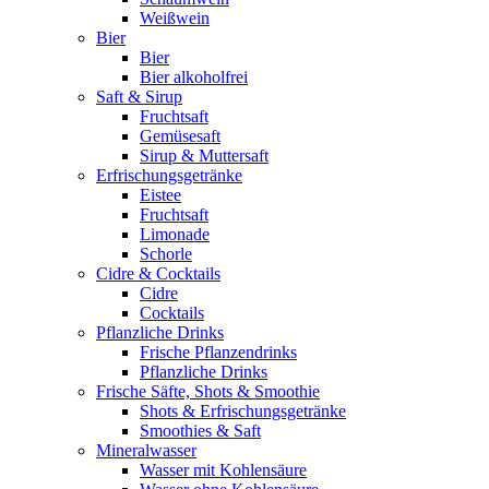
Weißwein
Bier
Bier
Bier alkoholfrei
Saft & Sirup
Fruchtsaft
Gemüsesaft
Sirup & Muttersaft
Erfrischungsgetränke
Eistee
Fruchtsaft
Limonade
Schorle
Cidre & Cocktails
Cidre
Cocktails
Pflanzliche Drinks
Frische Pflanzendrinks
Pflanzliche Drinks
Frische Säfte, Shots & Smoothie
Shots & Erfrischungsgetränke
Smoothies & Saft
Mineralwasser
Wasser mit Kohlensäure