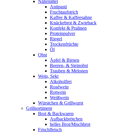
Nährmittel
Antipasti
Fruchtaufstrich
Kaffee & Kaffeesahne
Knäckebrot & Zwieback
Konfekt & Pralinen
Proteinpulver
Riegel
Trockenfrüchte
Öl
Obst
Äpfel & Birnen
Beeren- & Steinobst
Trauben & Melonen
Wein, Sekt
Alkoholfrei
Roséwein
Rotwein
Weißwein
Würstchen & Grillwurst
Grillsortiment
Brot & Backwaren
Aufbackbrötchen
helles Brot/Mischbrot
Frischfleisch