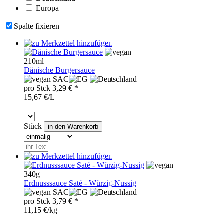
Europa
Spalte fixieren
210ml
Dänische Burgersauce
SAC
pro
Stck
3,29
€ *
15,67 €/L
Stück
340g
Erdnusssauce Saté - Würzig-Nussig
SAC
pro
Stck
3,79
€ *
11,15 €/kg