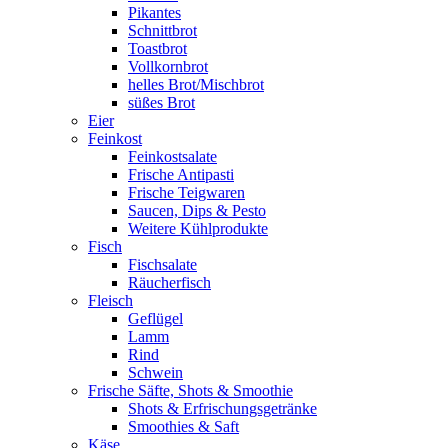
Pikantes
Schnittbrot
Toastbrot
Vollkornbrot
helles Brot/Mischbrot
süßes Brot
Eier
Feinkost
Feinkostsalate
Frische Antipasti
Frische Teigwaren
Saucen, Dips & Pesto
Weitere Kühlprodukte
Fisch
Fischsalate
Räucherfisch
Fleisch
Geflügel
Lamm
Rind
Schwein
Frische Säfte, Shots & Smoothie
Shots & Erfrischungsgetränke
Smoothies & Saft
Käse