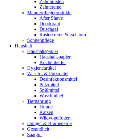
Zahnbürsten
Zahncreme
Männerpflegeprodukte
After Shave
Deodorant
Duschgel
Rasiercreme & -schaum
Sonnenpflege
Haushalt
Haushaltspapier
Haushaltspapier
Küchenhelfer
Hygieneartikel
Wasch - & Putzmittel
Desinfektionsmittel
Putzmittel
Spülmittel
Waschmittel
Tiernahrung
Hunde
Katzen
Wildvogelfutter
Dünger & Blumenerde
Gesundheit
Saatgut