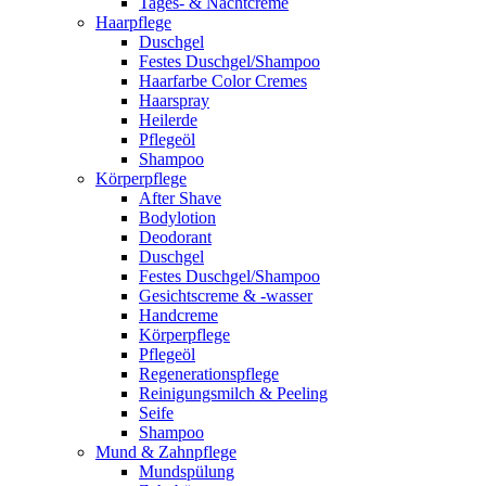
Tages- & Nachtcreme
Haarpflege
Duschgel
Festes Duschgel/Shampoo
Haarfarbe Color Cremes
Haarspray
Heilerde
Pflegeöl
Shampoo
Körperpflege
After Shave
Bodylotion
Deodorant
Duschgel
Festes Duschgel/Shampoo
Gesichtscreme & -wasser
Handcreme
Körperpflege
Pflegeöl
Regenerationspflege
Reinigungsmilch & Peeling
Seife
Shampoo
Mund & Zahnpflege
Mundspülung