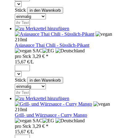
Stück
210ml
Asiasauce Thai Chili - Süsslich-Pikant
SAC
pro
Stck
3,29
€ *
15,67 €/L
Stück
210ml
Grill- und Würzsauce - Curry Mango
SAC
pro
Stck
3,29
€ *
15,67 €/L