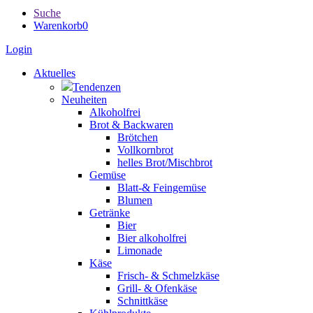
Suche
Warenkorb
0
Login
Aktuelles
Tendenzen
Neuheiten
Alkoholfrei
Brot & Backwaren
Brötchen
Vollkornbrot
helles Brot/Mischbrot
Gemüse
Blatt-& Feingemüse
Blumen
Getränke
Bier
Bier alkoholfrei
Limonade
Käse
Frisch- & Schmelzkäse
Grill- & Ofenkäse
Schnittkäse