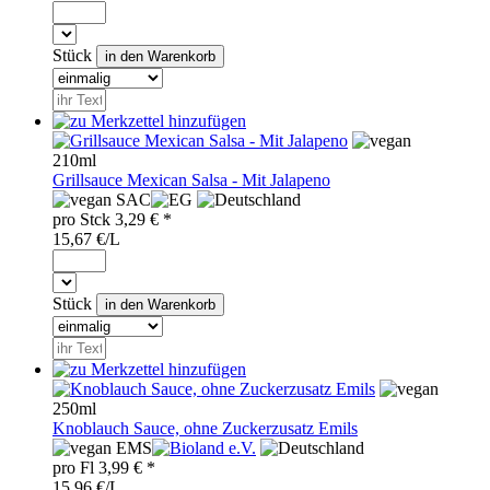
Stück
210ml
Grillsauce Mexican Salsa - Mit Jalapeno
SAC
pro
Stck
3,29
€ *
15,67 €/L
Stück
250ml
Knoblauch Sauce, ohne Zuckerzusatz Emils
EMS
pro
Fl
3,99
€ *
15,96 €/L