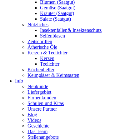
Blumen (Saatgut)
Gemüse (Saatgut)
Kräuter (Saatgut)
Salate (Saatgut)
Nützliches
Insektenfallen& Insektenschutz
Seifenblasen
Zeitschriften
Ätherische Öle
Kerzen & Teelichter
Kerzen
Teelichter
Küchenhelfer
Keimgläser & Keimsaaten
Info
Neukunde
Liefergebiet
Firmenkunden
Schulen und Kitas
Unsere Partner
Blog
Videos
Geschichte
Das Team
Stellenangebote