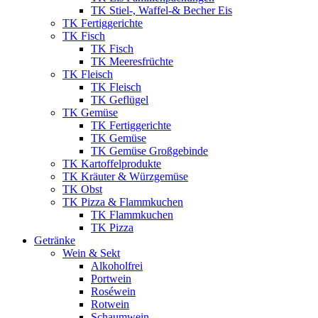
TK Stiel-, Waffel-& Becher Eis
TK Fertiggerichte
TK Fisch
TK Fisch
TK Meeresfrüchte
TK Fleisch
TK Fleisch
TK Geflügel
TK Gemüse
TK Fertiggerichte
TK Gemüse
TK Gemüse Großgebinde
TK Kartoffelprodukte
TK Kräuter & Würzgemüse
TK Obst
TK Pizza & Flammkuchen
TK Flammkuchen
TK Pizza
Getränke
Wein & Sekt
Alkoholfrei
Portwein
Roséwein
Rotwein
Schaumwein