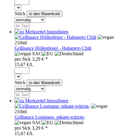
Stück
210ml
Grillsauce Höllenfeuer - Habanero Chili
SAC
pro
Stck
3,29
€ *
15,67 €/L
Stück
210ml
Grillsauce Louisiana -pikant-würzig-
SAC
pro
Stck
3,29
€ *
15,67 €/L