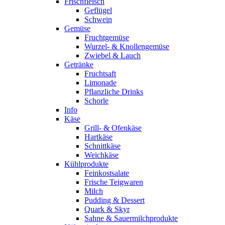
Frischfleisch
Geflügel
Schwein
Gemüse
Fruchtgemüse
Wurzel- & Knollengemüse
Zwiebel & Lauch
Getränke
Fruchtsaft
Limonade
Pflanzliche Drinks
Schorle
Info
Käse
Grill- & Ofenkäse
Hartkäse
Schnittkäse
Weichkäse
Kühlprodukte
Feinkostsalate
Frische Teigwaren
Milch
Pudding & Dessert
Quark & Skyr
Sahne & Sauermilchprodukte