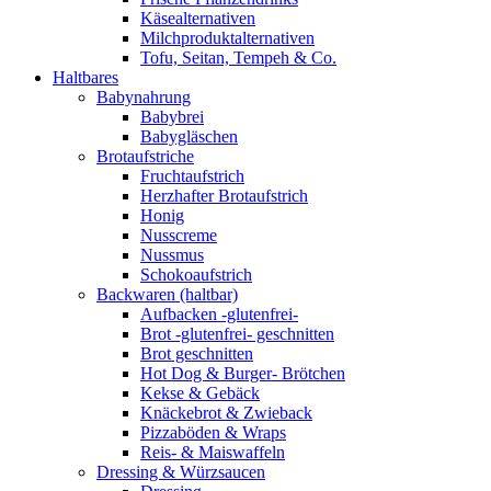
Käsealternativen
Milchproduktalternativen
Tofu, Seitan, Tempeh & Co.
Haltbares
Babynahrung
Babybrei
Babygläschen
Brotaufstriche
Fruchtaufstrich
Herzhafter Brotaufstrich
Honig
Nusscreme
Nussmus
Schokoaufstrich
Backwaren (haltbar)
Aufbacken -glutenfrei-
Brot -glutenfrei- geschnitten
Brot geschnitten
Hot Dog & Burger- Brötchen
Kekse & Gebäck
Knäckebrot & Zwieback
Pizzaböden & Wraps
Reis- & Maiswaffeln
Dressing & Würzsaucen