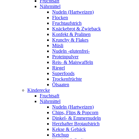
Fruchtsaft
Nährmittel
Nudeln (Hartweizen)
Flocken
Fruchtaufstrich
Knäckebrot & Zwieback
Konfekt & Pralinen
Krunchy & Flakes
Müsli
Nudeln -glutenfrei-
Proteinpulver
Reis- & Maiswaffeln
Riegel
Superfoods
Trockenfrüchte
Ölsaaten
Kinderecke
Fruchtsaft
Nährmittel
Nudeln (Hartweizen)
Chips, Flips & Popcorn
Dinkel- & Emmernudeln
Herzhafter Brotaufstrich
Kekse & Gebäck
Ketchup