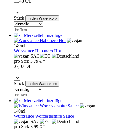
11,48 €/L
Stück
140ml
Würzsauce Habanero Hot
SAC
pro
Stck
3,79
€ *
27,07 €/L
Stück
140ml
Würzsauce Worcestershire Sauce
SAC
pro
Stck
3,99
€ *