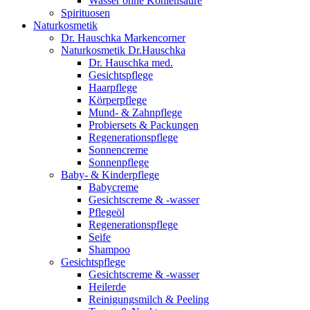
Wasser ohne Kohlensäure
Spirituosen
Naturkosmetik
Dr. Hauschka Markencorner
Naturkosmetik Dr.Hauschka
Dr. Hauschka med.
Gesichtspflege
Haarpflege
Körperpflege
Mund- & Zahnpflege
Probiersets & Packungen
Regenerationspflege
Sonnencreme
Sonnenpflege
Baby- & Kinderpflege
Babycreme
Gesichtscreme & -wasser
Pflegeöl
Regenerationspflege
Seife
Shampoo
Gesichtspflege
Gesichtscreme & -wasser
Heilerde
Reinigungsmilch & Peeling