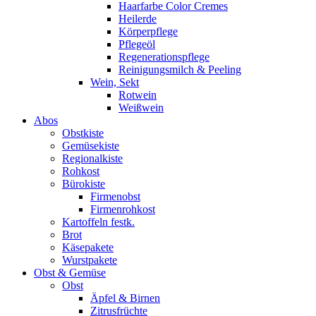
Haarfarbe Color Cremes
Heilerde
Körperpflege
Pflegeöl
Regenerationspflege
Reinigungsmilch & Peeling
Wein, Sekt
Rotwein
Weißwein
Abos
Obstkiste
Gemüsekiste
Regionalkiste
Rohkost
Bürokiste
Firmenobst
Firmenrohkost
Kartoffeln festk.
Brot
Käsepakete
Wurstpakete
Obst & Gemüse
Obst
Äpfel & Birnen
Zitrusfrüchte