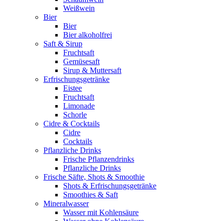
Weißwein
Bier
Bier
Bier alkoholfrei
Saft & Sirup
Fruchtsaft
Gemüsesaft
Sirup & Muttersaft
Erfrischungsgetränke
Eistee
Fruchtsaft
Limonade
Schorle
Cidre & Cocktails
Cidre
Cocktails
Pflanzliche Drinks
Frische Pflanzendrinks
Pflanzliche Drinks
Frische Säfte, Shots & Smoothie
Shots & Erfrischungsgetränke
Smoothies & Saft
Mineralwasser
Wasser mit Kohlensäure