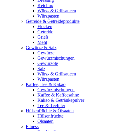
Dressing
Ketchup
Würz- & Grillsaucen
Würzpasten
Getreide & Getreideprodukte
Flocken
Getreide
Grieß
Mehl
Gewürze & Salz
Gewürze
Gewürzmischungen
Gewürzöle
Salz
Würz- & Grillsaucen
Würzpasten
Kaffee, Tee & Kakao
Gewürzmischungen
Kaffee & Kaffeesahne
Kakao & Getränkepulver
Tee & Teefilter
Hülsenfrüchte & Ölsaaten
Hülsenfrüchte
Ölsaaten
Fitness