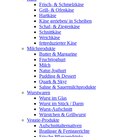
Frisch- & Schmelzkäse
Grill- & Ofenkäse
Hartkäse
Käse gerieben/ in Scheiben
Schaf- & Ziegenkäse
Schnittkäse
Weichkäse
fettreduzierter Käse
Milchprodukte
Butter & Margarine
Fruchtjoghurt
Milch
Natur-Joghurt
Pudding & Dessert
Quark & Skyr
Sahne & Sauermilchprodukte
Wurstwaren
Wurst im Glas
Wurst im Stück / Darm
Wurst-Aufschnitt
Würstchen & Grillwurst
Veggie-Produkte
Aufschnittalternativen
Bratlinge & Fertiggerichte
Frische Pflanzendrinks