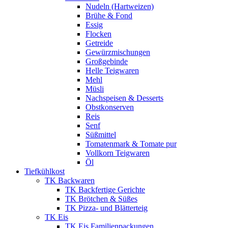
Nudeln (Hartweizen)
Brühe & Fond
Essig
Flocken
Getreide
Gewürzmischungen
Großgebinde
Helle Teigwaren
Mehl
Müsli
Nachspeisen & Desserts
Obstkonserven
Reis
Senf
Süßmittel
Tomatenmark & Tomate pur
Vollkorn Teigwaren
Öl
Tiefkühlkost
TK Backwaren
TK Backfertige Gerichte
TK Brötchen & Süßes
TK Pizza- und Blätterteig
TK Eis
TK Eis Familienpackungen