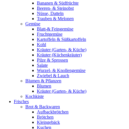
Bananen & Südfrüchte
Beeren- & Steinobst
Nüsse, Datteln
Trauben & Melonen
Gemüse
Blatt-& Feingemüse
Fruchtgemüse
Kartoffeln & Süßkartoffeln
Kohl
Kräuter (Garten- & Küche)
Kräuter (Küchenkräuter)
Pilze & Sprossen
Salate
Wurzel- & Knollengemüse
Zwiebel & Lauch
Blumen & Pflanzen
Blumen
Kräuter (Garten- & Küche)
Kochkiste
Frisches
Brot & Backwaren
Aufbackbrötchen
Brötchen
Kleingebäck
Kuchen