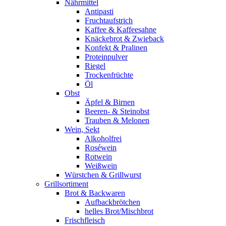
Nährmittel
Antipasti
Fruchtaufstrich
Kaffee & Kaffeesahne
Knäckebrot & Zwieback
Konfekt & Pralinen
Proteinpulver
Riegel
Trockenfrüchte
Öl
Obst
Äpfel & Birnen
Beeren- & Steinobst
Trauben & Melonen
Wein, Sekt
Alkoholfrei
Roséwein
Rotwein
Weißwein
Würstchen & Grillwurst
Grillsortiment
Brot & Backwaren
Aufbackbrötchen
helles Brot/Mischbrot
Frischfleisch