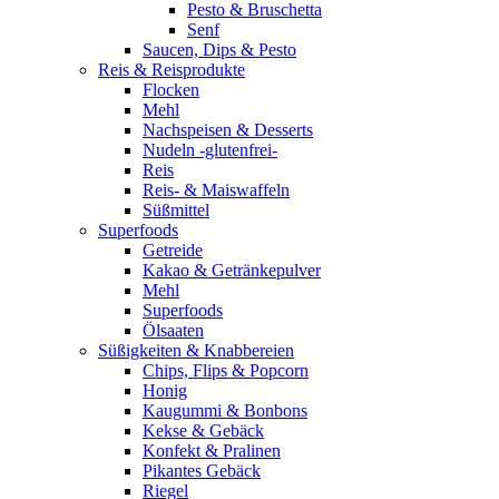
Pesto & Bruschetta
Senf
Saucen, Dips & Pesto
Reis & Reisprodukte
Flocken
Mehl
Nachspeisen & Desserts
Nudeln -glutenfrei-
Reis
Reis- & Maiswaffeln
Süßmittel
Superfoods
Getreide
Kakao & Getränkepulver
Mehl
Superfoods
Ölsaaten
Süßigkeiten & Knabbereien
Chips, Flips & Popcorn
Honig
Kaugummi & Bonbons
Kekse & Gebäck
Konfekt & Pralinen
Pikantes Gebäck
Riegel