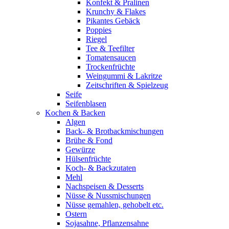
Konfekt & Pralinen
Krunchy & Flakes
Pikantes Gebäck
Poppies
Riegel
Tee & Teefilter
Tomatensaucen
Trockenfrüchte
Weingummi & Lakritze
Zeitschriften & Spielzeug
Seife
Seifenblasen
Kochen & Backen
Algen
Back- & Brotbackmischungen
Brühe & Fond
Gewürze
Hülsenfrüchte
Koch- & Backzutaten
Mehl
Nachspeisen & Desserts
Nüsse & Nussmischungen
Nüsse gemahlen, gehobelt etc.
Ostern
Sojasahne, Pflanzensahne