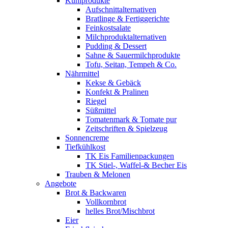
Kühlprodukte
Aufschnittalternativen
Bratlinge & Fertiggerichte
Feinkostsalate
Milchproduktalternativen
Pudding & Dessert
Sahne & Sauermilchprodukte
Tofu, Seitan, Tempeh & Co.
Nährmittel
Kekse & Gebäck
Konfekt & Pralinen
Riegel
Süßmittel
Tomatenmark & Tomate pur
Zeitschriften & Spielzeug
Sonnencreme
Tiefkühlkost
TK Eis Familienpackungen
TK Stiel-, Waffel-& Becher Eis
Trauben & Melonen
Angebote
Brot & Backwaren
Vollkornbrot
helles Brot/Mischbrot
Eier