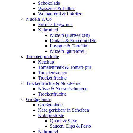
Schokolade
Wassereis & Lollies
Weingummi & Lakritze
Nudeln & Co
Frische Teigwaren
Nährmittel
Nudeln (Hartweizen)
Dinkel- & Emmernudeln
Lasagne & Tortellini
Nudeln -glutenfrei-
Tomatenprodukte
Ketchup
Tomatenmark & Tomate pur
Tomatensaucen
Trockenfrüchte
Trockenfrüchte & Nusskerne
Nüsse & Nussmischungen
Trockenfrüchte
Großgebinde
Großgebinde
Käse gerieben/ in Scheiben
Kühlprodukte
Quark & Skyr
Saucen, Dips & Pesto
Nährmittel