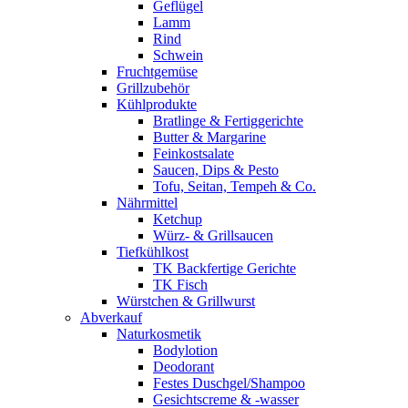
Geflügel
Lamm
Rind
Schwein
Fruchtgemüse
Grillzubehör
Kühlprodukte
Bratlinge & Fertiggerichte
Butter & Margarine
Feinkostsalate
Saucen, Dips & Pesto
Tofu, Seitan, Tempeh & Co.
Nährmittel
Ketchup
Würz- & Grillsaucen
Tiefkühlkost
TK Backfertige Gerichte
TK Fisch
Würstchen & Grillwurst
Abverkauf
Naturkosmetik
Bodylotion
Deodorant
Festes Duschgel/Shampoo
Gesichtscreme & -wasser