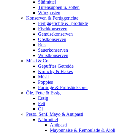
Süßmittel
Tütensuppen u.-soßen
Würzpasten
Konserven & Fertiggerichte
Fertiggerichte & -produkte
Fischkonserven
Gemüsekonserven
Obstkonserven
Reis
Sauerkonserven
Wurstkonserven
Müsli & Co
Gepufftes Getreide
Krunchy & Flakes
Müsli
Poppies
Porridge & Frühstücksbrei
Öle, Fette & Essig
Essig
Fett
Öl
Pesto, Senf, Mayo & Antipasti
Nährmittel
Antipasti
Mayonnaise & Remoulade & Aioli