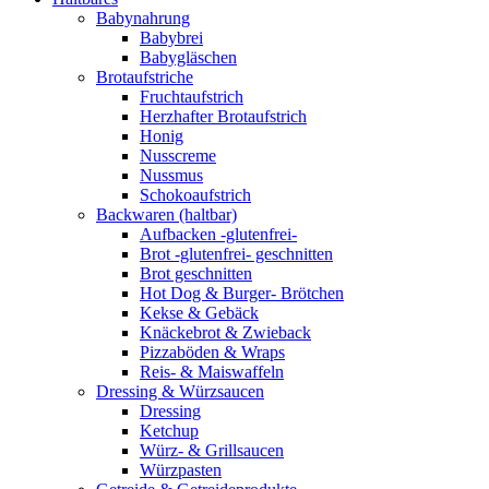
Babynahrung
Babybrei
Babygläschen
Brotaufstriche
Fruchtaufstrich
Herzhafter Brotaufstrich
Honig
Nusscreme
Nussmus
Schokoaufstrich
Backwaren (haltbar)
Aufbacken -glutenfrei-
Brot -glutenfrei- geschnitten
Brot geschnitten
Hot Dog & Burger- Brötchen
Kekse & Gebäck
Knäckebrot & Zwieback
Pizzaböden & Wraps
Reis- & Maiswaffeln
Dressing & Würzsaucen
Dressing
Ketchup
Würz- & Grillsaucen
Würzpasten