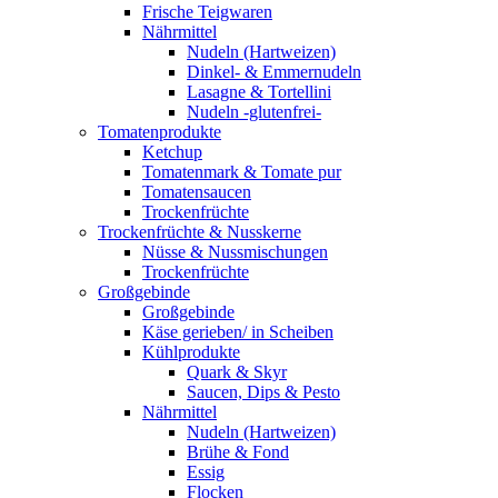
Frische Teigwaren
Nährmittel
Nudeln (Hartweizen)
Dinkel- & Emmernudeln
Lasagne & Tortellini
Nudeln -glutenfrei-
Tomatenprodukte
Ketchup
Tomatenmark & Tomate pur
Tomatensaucen
Trockenfrüchte
Trockenfrüchte & Nusskerne
Nüsse & Nussmischungen
Trockenfrüchte
Großgebinde
Großgebinde
Käse gerieben/ in Scheiben
Kühlprodukte
Quark & Skyr
Saucen, Dips & Pesto
Nährmittel
Nudeln (Hartweizen)
Brühe & Fond
Essig
Flocken