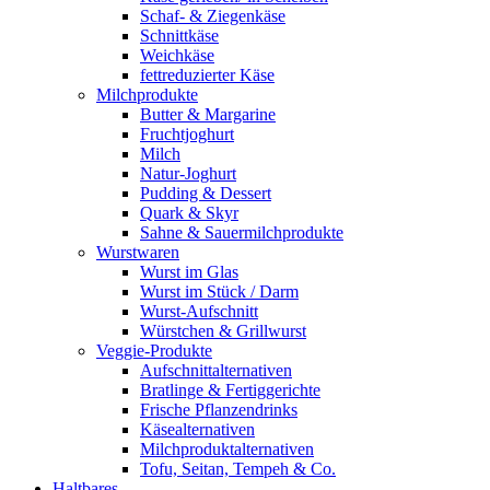
Schaf- & Ziegenkäse
Schnittkäse
Weichkäse
fettreduzierter Käse
Milchprodukte
Butter & Margarine
Fruchtjoghurt
Milch
Natur-Joghurt
Pudding & Dessert
Quark & Skyr
Sahne & Sauermilchprodukte
Wurstwaren
Wurst im Glas
Wurst im Stück / Darm
Wurst-Aufschnitt
Würstchen & Grillwurst
Veggie-Produkte
Aufschnittalternativen
Bratlinge & Fertiggerichte
Frische Pflanzendrinks
Käsealternativen
Milchproduktalternativen
Tofu, Seitan, Tempeh & Co.
Haltbares