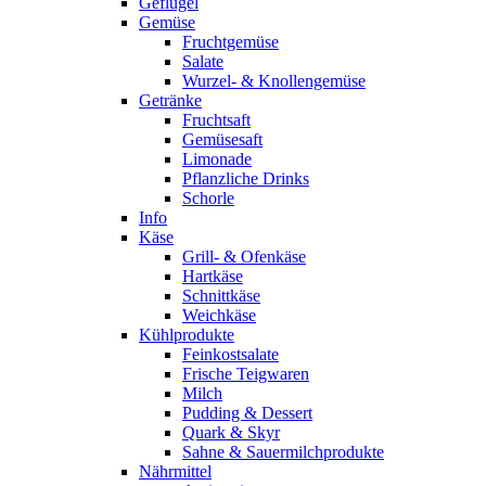
Geflügel
Gemüse
Fruchtgemüse
Salate
Wurzel- & Knollengemüse
Getränke
Fruchtsaft
Gemüsesaft
Limonade
Pflanzliche Drinks
Schorle
Info
Käse
Grill- & Ofenkäse
Hartkäse
Schnittkäse
Weichkäse
Kühlprodukte
Feinkostsalate
Frische Teigwaren
Milch
Pudding & Dessert
Quark & Skyr
Sahne & Sauermilchprodukte
Nährmittel