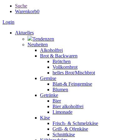
Suche
Warenkorb
0
Login
Aktuelles
Tendenzen
Neuheiten
Alkoholfrei
Brot & Backwaren
Brötchen
Vollkornbrot
helles Brot/Mischbrot
Gemüse
Blatt-& Feingemüse
Blumen
Getränke
Bier
Bier alkoholfrei
Limonade
Käse
Frisch- & Schmelzkäse
Grill- & Ofenkäse
Schnittkäse