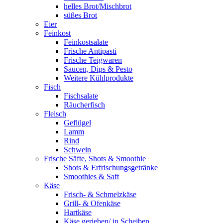
helles Brot/Mischbrot
süßes Brot
Eier
Feinkost
Feinkostsalate
Frische Antipasti
Frische Teigwaren
Saucen, Dips & Pesto
Weitere Kühlprodukte
Fisch
Fischsalate
Räucherfisch
Fleisch
Geflügel
Lamm
Rind
Schwein
Frische Säfte, Shots & Smoothie
Shots & Erfrischungsgetränke
Smoothies & Saft
Käse
Frisch- & Schmelzkäse
Grill- & Ofenkäse
Hartkäse
Käse gerieben/ in Scheiben