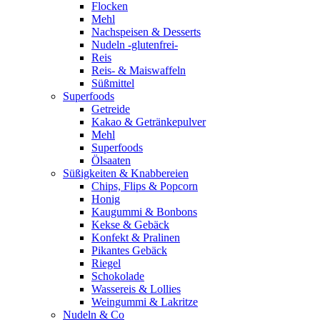
Flocken
Mehl
Nachspeisen & Desserts
Nudeln -glutenfrei-
Reis
Reis- & Maiswaffeln
Süßmittel
Superfoods
Getreide
Kakao & Getränkepulver
Mehl
Superfoods
Ölsaaten
Süßigkeiten & Knabbereien
Chips, Flips & Popcorn
Honig
Kaugummi & Bonbons
Kekse & Gebäck
Konfekt & Pralinen
Pikantes Gebäck
Riegel
Schokolade
Wassereis & Lollies
Weingummi & Lakritze
Nudeln & Co