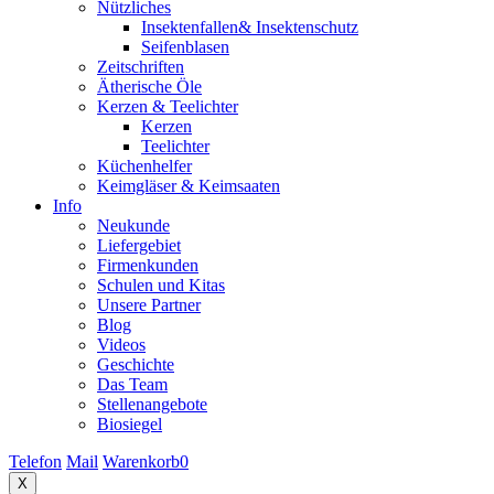
Nützliches
Insektenfallen& Insektenschutz
Seifenblasen
Zeitschriften
Ätherische Öle
Kerzen & Teelichter
Kerzen
Teelichter
Küchenhelfer
Keimgläser & Keimsaaten
Info
Neukunde
Liefergebiet
Firmenkunden
Schulen und Kitas
Unsere Partner
Blog
Videos
Geschichte
Das Team
Stellenangebote
Biosiegel
Telefon
Mail
Warenkorb
0
X