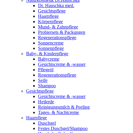
Naturkosmetik Dr.Hauschka
Dr. Hauschka med.
Gesichtspflege
Haarpflege
Körperpflege
Mund- & Zahnpflege
Probiersets & Packungen
Regenerationspflege
Sonnencreme
Sonnenpflege
Baby- & Kinderpflege
Babycreme
Gesichtscreme & -wasser
Pflegeöl
Regenerationspflege
Seife
Shampoo
Gesichtspflege
Gesichtscreme & -wasser
Heilerde
Reinigungsmilch & Peeling
Tages- & Nachtcreme
Haarpflege
Duschgel
Festes Duschgel/Shampoo