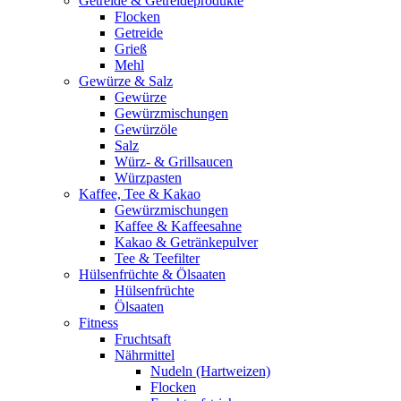
Getreide & Getreideprodukte
Flocken
Getreide
Grieß
Mehl
Gewürze & Salz
Gewürze
Gewürzmischungen
Gewürzöle
Salz
Würz- & Grillsaucen
Würzpasten
Kaffee, Tee & Kakao
Gewürzmischungen
Kaffee & Kaffeesahne
Kakao & Getränkepulver
Tee & Teefilter
Hülsenfrüchte & Ölsaaten
Hülsenfrüchte
Ölsaaten
Fitness
Fruchtsaft
Nährmittel
Nudeln (Hartweizen)
Flocken