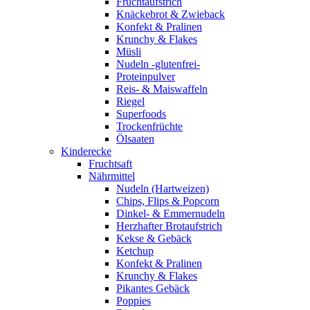
Fruchtaufstrich
Knäckebrot & Zwieback
Konfekt & Pralinen
Krunchy & Flakes
Müsli
Nudeln -glutenfrei-
Proteinpulver
Reis- & Maiswaffeln
Riegel
Superfoods
Trockenfrüchte
Ölsaaten
Kinderecke
Fruchtsaft
Nährmittel
Nudeln (Hartweizen)
Chips, Flips & Popcorn
Dinkel- & Emmernudeln
Herzhafter Brotaufstrich
Kekse & Gebäck
Ketchup
Konfekt & Pralinen
Krunchy & Flakes
Pikantes Gebäck
Poppies