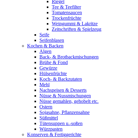
Riegel
Tee & Teefilter
Tomatensaucen
Trockenfrüchte
Weingummi & Lakritze
Zeitschriften & Spielzeug
Seife
Seifenblasen
Kochen & Backen
Algen
Back- & Brotbackmischungen
Brühe & Fond
Gewürze
Hülsenfrüchte
Koch- & Backzutaten
Mehl
Nachspeisen & Desserts
Nüsse & Nussmischungen
Nüsse gemahlen, gehobelt etc.
Ostern
Sojasahne, Pflanzensahne
Süßmittel
Tütensuppen u.-soßen
Würzpasten
Konserven & Fertiggerichte