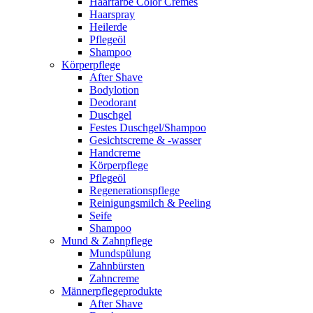
Haarfarbe Color Cremes
Haarspray
Heilerde
Pflegeöl
Shampoo
Körperpflege
After Shave
Bodylotion
Deodorant
Duschgel
Festes Duschgel/Shampoo
Gesichtscreme & -wasser
Handcreme
Körperpflege
Pflegeöl
Regenerationspflege
Reinigungsmilch & Peeling
Seife
Shampoo
Mund & Zahnpflege
Mundspülung
Zahnbürsten
Zahncreme
Männerpflegeprodukte
After Shave