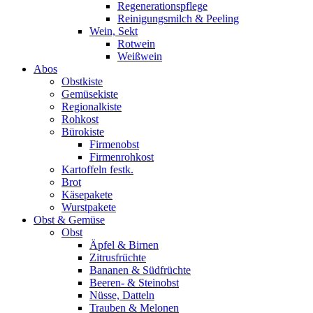
Regenerationspflege
Reinigungsmilch & Peeling
Wein, Sekt
Rotwein
Weißwein
Abos
Obstkiste
Gemüsekiste
Regionalkiste
Rohkost
Bürokiste
Firmenobst
Firmenrohkost
Kartoffeln festk.
Brot
Käsepakete
Wurstpakete
Obst & Gemüse
Obst
Äpfel & Birnen
Zitrusfrüchte
Bananen & Südfrüchte
Beeren- & Steinobst
Nüsse, Datteln
Trauben & Melonen