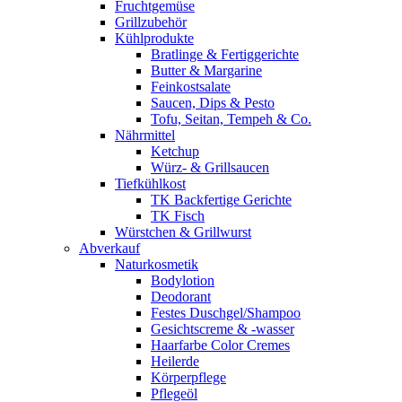
Fruchtgemüse
Grillzubehör
Kühlprodukte
Bratlinge & Fertiggerichte
Butter & Margarine
Feinkostsalate
Saucen, Dips & Pesto
Tofu, Seitan, Tempeh & Co.
Nährmittel
Ketchup
Würz- & Grillsaucen
Tiefkühlkost
TK Backfertige Gerichte
TK Fisch
Würstchen & Grillwurst
Abverkauf
Naturkosmetik
Bodylotion
Deodorant
Festes Duschgel/Shampoo
Gesichtscreme & -wasser
Haarfarbe Color Cremes
Heilerde
Körperpflege
Pflegeöl