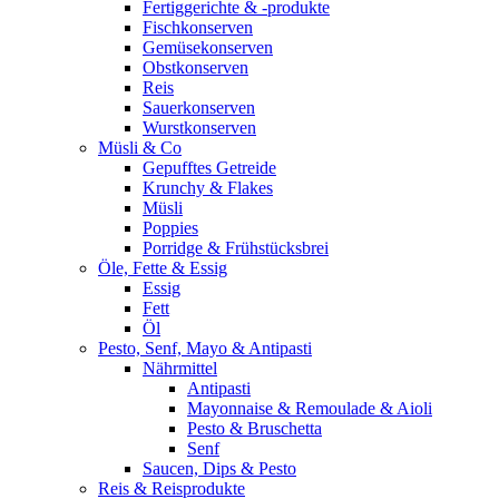
Fertiggerichte & -produkte
Fischkonserven
Gemüsekonserven
Obstkonserven
Reis
Sauerkonserven
Wurstkonserven
Müsli & Co
Gepufftes Getreide
Krunchy & Flakes
Müsli
Poppies
Porridge & Frühstücksbrei
Öle, Fette & Essig
Essig
Fett
Öl
Pesto, Senf, Mayo & Antipasti
Nährmittel
Antipasti
Mayonnaise & Remoulade & Aioli
Pesto & Bruschetta
Senf
Saucen, Dips & Pesto
Reis & Reisprodukte