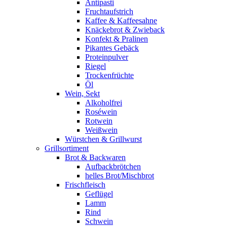
Antipasti
Fruchtaufstrich
Kaffee & Kaffeesahne
Knäckebrot & Zwieback
Konfekt & Pralinen
Pikantes Gebäck
Proteinpulver
Riegel
Trockenfrüchte
Öl
Wein, Sekt
Alkoholfrei
Roséwein
Rotwein
Weißwein
Würstchen & Grillwurst
Grillsortiment
Brot & Backwaren
Aufbackbrötchen
helles Brot/Mischbrot
Frischfleisch
Geflügel
Lamm
Rind
Schwein