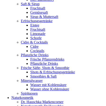
Saft & Sirup
Fruchtsaft
Gemüsesaft
Sirup & Muttersaft
Erfrischungsgetränke
Eistee
Fruchtsaft
Limonade
Schorle
Cidre & Cocktails
Cidre
Cocktails
Pflanzliche Drinks
Frische Pflanzendrinks
Pflanzliche Drinks
Frische Säfte, Shots & Smoothie
Shots & Erfrischungsgetränke
Smoothies & Saft
Mineralwasser
Wasser mit Kohlensäure
Wasser ohne Kohlensäure
Spirituosen
Naturkosmetik
Dr. Hauschka Markencorner