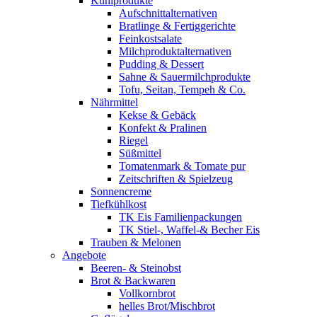
Kühlprodukte
Aufschnittalternativen
Bratlinge & Fertiggerichte
Feinkostsalate
Milchproduktalternativen
Pudding & Dessert
Sahne & Sauermilchprodukte
Tofu, Seitan, Tempeh & Co.
Nährmittel
Kekse & Gebäck
Konfekt & Pralinen
Riegel
Süßmittel
Tomatenmark & Tomate pur
Zeitschriften & Spielzeug
Sonnencreme
Tiefkühlkost
TK Eis Familienpackungen
TK Stiel-, Waffel-& Becher Eis
Trauben & Melonen
Angebote
Beeren- & Steinobst
Brot & Backwaren
Vollkornbrot
helles Brot/Mischbrot