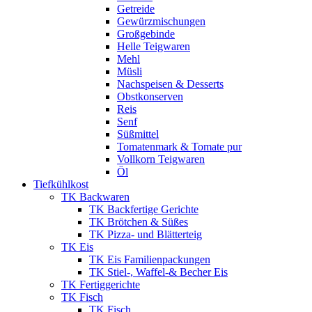
Getreide
Gewürzmischungen
Großgebinde
Helle Teigwaren
Mehl
Müsli
Nachspeisen & Desserts
Obstkonserven
Reis
Senf
Süßmittel
Tomatenmark & Tomate pur
Vollkorn Teigwaren
Öl
Tiefkühlkost
TK Backwaren
TK Backfertige Gerichte
TK Brötchen & Süßes
TK Pizza- und Blätterteig
TK Eis
TK Eis Familienpackungen
TK Stiel-, Waffel-& Becher Eis
TK Fertiggerichte
TK Fisch
TK Fisch