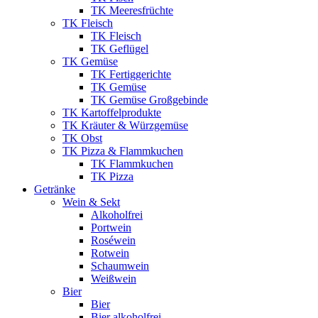
TK Meeresfrüchte
TK Fleisch
TK Fleisch
TK Geflügel
TK Gemüse
TK Fertiggerichte
TK Gemüse
TK Gemüse Großgebinde
TK Kartoffelprodukte
TK Kräuter & Würzgemüse
TK Obst
TK Pizza & Flammkuchen
TK Flammkuchen
TK Pizza
Getränke
Wein & Sekt
Alkoholfrei
Portwein
Roséwein
Rotwein
Schaumwein
Weißwein
Bier
Bier
Bier alkoholfrei