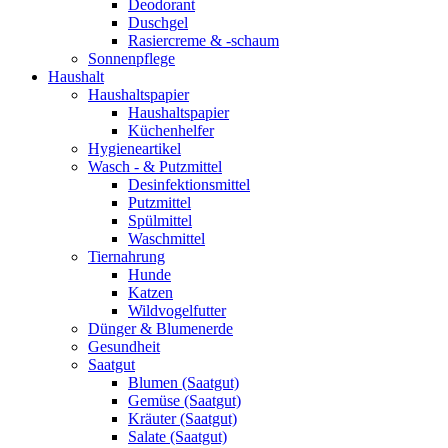
Deodorant
Duschgel
Rasiercreme & -schaum
Sonnenpflege
Haushalt
Haushaltspapier
Haushaltspapier
Küchenhelfer
Hygieneartikel
Wasch - & Putzmittel
Desinfektionsmittel
Putzmittel
Spülmittel
Waschmittel
Tiernahrung
Hunde
Katzen
Wildvogelfutter
Dünger & Blumenerde
Gesundheit
Saatgut
Blumen (Saatgut)
Gemüse (Saatgut)
Kräuter (Saatgut)
Salate (Saatgut)