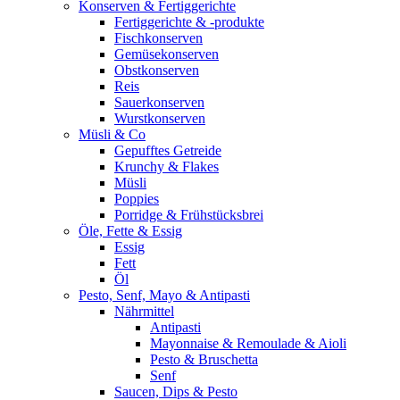
Konserven & Fertiggerichte
Fertiggerichte & -produkte
Fischkonserven
Gemüsekonserven
Obstkonserven
Reis
Sauerkonserven
Wurstkonserven
Müsli & Co
Gepufftes Getreide
Krunchy & Flakes
Müsli
Poppies
Porridge & Frühstücksbrei
Öle, Fette & Essig
Essig
Fett
Öl
Pesto, Senf, Mayo & Antipasti
Nährmittel
Antipasti
Mayonnaise & Remoulade & Aioli
Pesto & Bruschetta
Senf
Saucen, Dips & Pesto