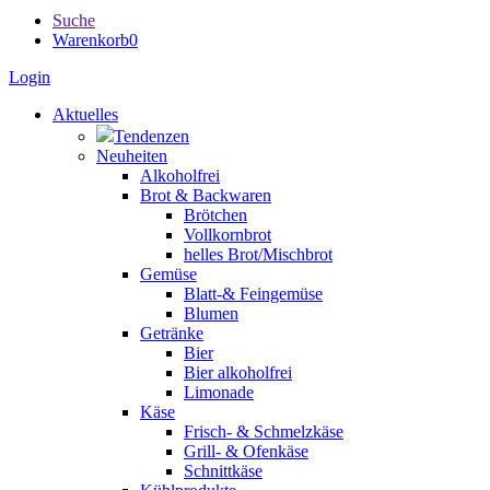
Suche
Warenkorb
0
Login
Aktuelles
Tendenzen
Neuheiten
Alkoholfrei
Brot & Backwaren
Brötchen
Vollkornbrot
helles Brot/Mischbrot
Gemüse
Blatt-& Feingemüse
Blumen
Getränke
Bier
Bier alkoholfrei
Limonade
Käse
Frisch- & Schmelzkäse
Grill- & Ofenkäse
Schnittkäse