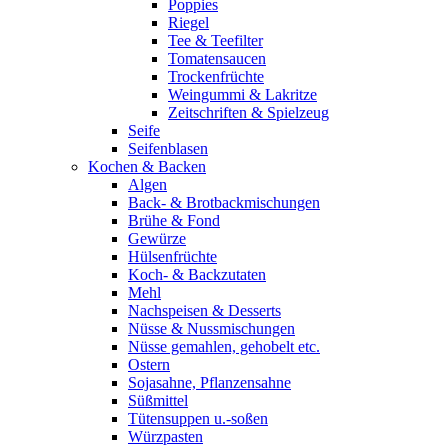
Poppies
Riegel
Tee & Teefilter
Tomatensaucen
Trockenfrüchte
Weingummi & Lakritze
Zeitschriften & Spielzeug
Seife
Seifenblasen
Kochen & Backen
Algen
Back- & Brotbackmischungen
Brühe & Fond
Gewürze
Hülsenfrüchte
Koch- & Backzutaten
Mehl
Nachspeisen & Desserts
Nüsse & Nussmischungen
Nüsse gemahlen, gehobelt etc.
Ostern
Sojasahne, Pflanzensahne
Süßmittel
Tütensuppen u.-soßen
Würzpasten