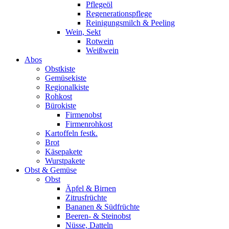
Pflegeöl
Regenerationspflege
Reinigungsmilch & Peeling
Wein, Sekt
Rotwein
Weißwein
Abos
Obstkiste
Gemüsekiste
Regionalkiste
Rohkost
Bürokiste
Firmenobst
Firmenrohkost
Kartoffeln festk.
Brot
Käsepakete
Wurstpakete
Obst & Gemüse
Obst
Äpfel & Birnen
Zitrusfrüchte
Bananen & Südfrüchte
Beeren- & Steinobst
Nüsse, Datteln