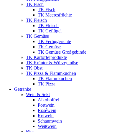
TK Fisch
TK Fisch
TK Meeresfrüchte
TK Fleisch
TK Fleisch
TK Geflügel
TK Gemüse
TK Fertiggerichte
TK Gemüse
TK Gemüse Großgebinde
TK Kartoffelprodukte
TK Kräuter & Würzgemüse
TK Obst
TK Pizza & Flammkuchen
TK Flammkuchen
TK Pizza
Getränke
Wein & Sekt
Alkoholfrei
Portwein
Roséwein
Rotwein
Schaumwein
Weißwein
Bier