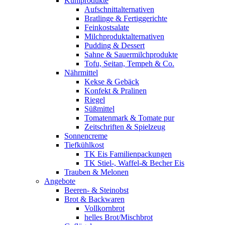
Kühlprodukte
Aufschnittalternativen
Bratlinge & Fertiggerichte
Feinkostsalate
Milchproduktalternativen
Pudding & Dessert
Sahne & Sauermilchprodukte
Tofu, Seitan, Tempeh & Co.
Nährmittel
Kekse & Gebäck
Konfekt & Pralinen
Riegel
Süßmittel
Tomatenmark & Tomate pur
Zeitschriften & Spielzeug
Sonnencreme
Tiefkühlkost
TK Eis Familienpackungen
TK Stiel-, Waffel-& Becher Eis
Trauben & Melonen
Angebote
Beeren- & Steinobst
Brot & Backwaren
Vollkornbrot
helles Brot/Mischbrot