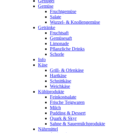
Geflügel
Gemüse
Fruchtgemüse
Salate
Wurzel- & Knollengemüse
Getränke
Fruchtsaft
Gemüsesaft
Limonade
Pflanzliche Drinks
Schorle
Info
Käse
Grill- & Ofenkäse
Hartkäse
Schnittkäse
Weichkäse
Kühlprodukte
Feinkostsalate
Frische Teigwaren
Milch
Pudding & Dessert
Quark & Skyr
Sahne & Sauermilchprodukte
Nährmittel