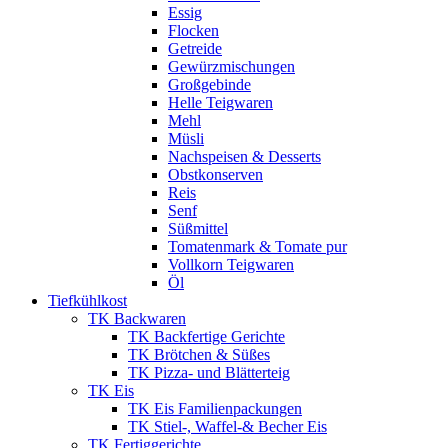
Essig
Flocken
Getreide
Gewürzmischungen
Großgebinde
Helle Teigwaren
Mehl
Müsli
Nachspeisen & Desserts
Obstkonserven
Reis
Senf
Süßmittel
Tomatenmark & Tomate pur
Vollkorn Teigwaren
Öl
Tiefkühlkost
TK Backwaren
TK Backfertige Gerichte
TK Brötchen & Süßes
TK Pizza- und Blätterteig
TK Eis
TK Eis Familienpackungen
TK Stiel-, Waffel-& Becher Eis
TK Fertiggerichte