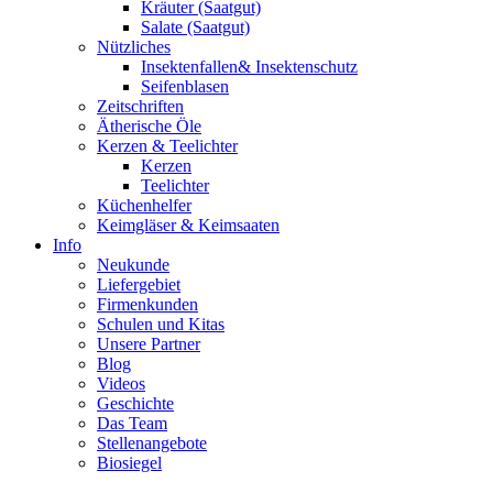
Kräuter (Saatgut)
Salate (Saatgut)
Nützliches
Insektenfallen& Insektenschutz
Seifenblasen
Zeitschriften
Ätherische Öle
Kerzen & Teelichter
Kerzen
Teelichter
Küchenhelfer
Keimgläser & Keimsaaten
Info
Neukunde
Liefergebiet
Firmenkunden
Schulen und Kitas
Unsere Partner
Blog
Videos
Geschichte
Das Team
Stellenangebote
Biosiegel