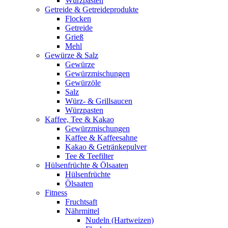
Würzpasten
Getreide & Getreideprodukte
Flocken
Getreide
Grieß
Mehl
Gewürze & Salz
Gewürze
Gewürzmischungen
Gewürzöle
Salz
Würz- & Grillsaucen
Würzpasten
Kaffee, Tee & Kakao
Gewürzmischungen
Kaffee & Kaffeesahne
Kakao & Getränkepulver
Tee & Teefilter
Hülsenfrüchte & Ölsaaten
Hülsenfrüchte
Ölsaaten
Fitness
Fruchtsaft
Nährmittel
Nudeln (Hartweizen)