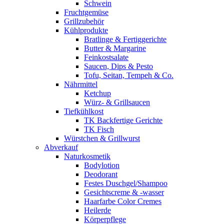
Schwein
Fruchtgemüse
Grillzubehör
Kühlprodukte
Bratlinge & Fertiggerichte
Butter & Margarine
Feinkostsalate
Saucen, Dips & Pesto
Tofu, Seitan, Tempeh & Co.
Nährmittel
Ketchup
Würz- & Grillsaucen
Tiefkühlkost
TK Backfertige Gerichte
TK Fisch
Würstchen & Grillwurst
Abverkauf
Naturkosmetik
Bodylotion
Deodorant
Festes Duschgel/Shampoo
Gesichtscreme & -wasser
Haarfarbe Color Cremes
Heilerde
Körperpflege