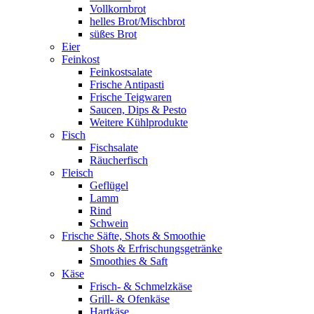
Vollkornbrot
helles Brot/Mischbrot
süßes Brot
Eier
Feinkost
Feinkostsalate
Frische Antipasti
Frische Teigwaren
Saucen, Dips & Pesto
Weitere Kühlprodukte
Fisch
Fischsalate
Räucherfisch
Fleisch
Geflügel
Lamm
Rind
Schwein
Frische Säfte, Shots & Smoothie
Shots & Erfrischungsgetränke
Smoothies & Saft
Käse
Frisch- & Schmelzkäse
Grill- & Ofenkäse
Hartkäse