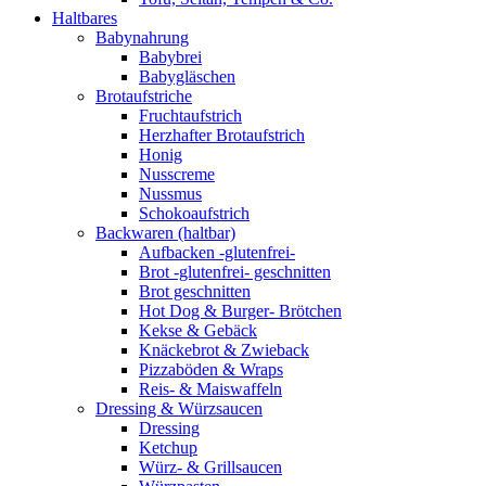
Haltbares
Babynahrung
Babybrei
Babygläschen
Brotaufstriche
Fruchtaufstrich
Herzhafter Brotaufstrich
Honig
Nusscreme
Nussmus
Schokoaufstrich
Backwaren (haltbar)
Aufbacken -glutenfrei-
Brot -glutenfrei- geschnitten
Brot geschnitten
Hot Dog & Burger- Brötchen
Kekse & Gebäck
Knäckebrot & Zwieback
Pizzaböden & Wraps
Reis- & Maiswaffeln
Dressing & Würzsaucen
Dressing
Ketchup
Würz- & Grillsaucen