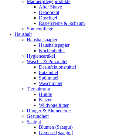
Männerpflegeprodukte
After Shave
Deodorant
Duschgel
Rasiercreme & -schaum
Sonnenpflege
Haushalt
Haushaltspapier
Haushaltspapier
Küchenhelfer
Hygieneartikel
Wasch - & Putzmittel
Desinfektionsmittel
Putzmittel
Spülmittel
Waschmittel
Tiernahrung
Hunde
Katzen
Wildvogelfutter
Dünger & Blumenerde
Gesundheit
Saatgut
Blumen (Saatgut)
Gemüse (Saatgut)