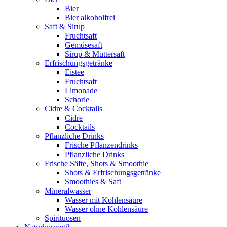
Bier
Bier alkoholfrei
Saft & Sirup
Fruchtsaft
Gemüsesaft
Sirup & Muttersaft
Erfrischungsgetränke
Eistee
Fruchtsaft
Limonade
Schorle
Cidre & Cocktails
Cidre
Cocktails
Pflanzliche Drinks
Frische Pflanzendrinks
Pflanzliche Drinks
Frische Säfte, Shots & Smoothie
Shots & Erfrischungsgetränke
Smoothies & Saft
Mineralwasser
Wasser mit Kohlensäure
Wasser ohne Kohlensäure
Spirituosen