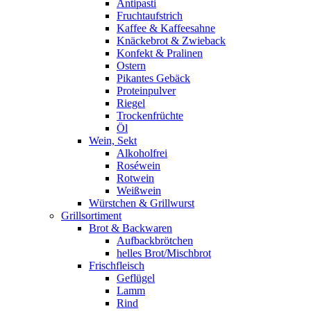
Antipasti
Fruchtaufstrich
Kaffee & Kaffeesahne
Knäckebrot & Zwieback
Konfekt & Pralinen
Ostern
Pikantes Gebäck
Proteinpulver
Riegel
Trockenfrüchte
Öl
Wein, Sekt
Alkoholfrei
Roséwein
Rotwein
Weißwein
Würstchen & Grillwurst
Grillsortiment
Brot & Backwaren
Aufbackbrötchen
helles Brot/Mischbrot
Frischfleisch
Geflügel
Lamm
Rind