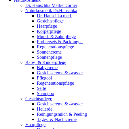
Naturkosmetik
Dr. Hauschka Markencorner
Naturkosmetik Dr.Hauschka
Dr. Hauschka med.
Gesichtspflege
Haarpflege
Körperpflege
Mund- & Zahnpflege
Probiersets & Packungen
Regenerationspflege
Sonnencreme
Sonnenpflege
Baby- & Kinderpflege
Babycreme
Gesichtscreme & -wasser
Pflegeöl
Regenerationspflege
Seife
Shampoo
Gesichtspflege
Gesichtscreme & -wasser
Heilerde
Reinigungsmilch & Peeling
Tages- & Nachtcreme
Haarpflege