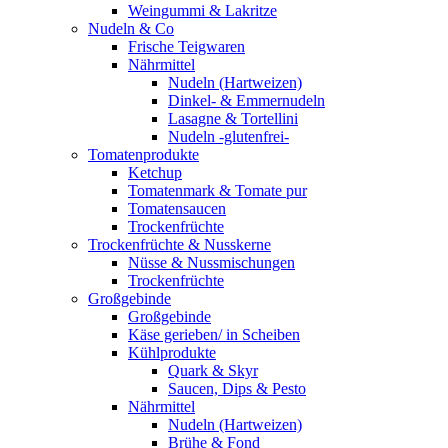
Weingummi & Lakritze
Nudeln & Co
Frische Teigwaren
Nährmittel
Nudeln (Hartweizen)
Dinkel- & Emmernudeln
Lasagne & Tortellini
Nudeln -glutenfrei-
Tomatenprodukte
Ketchup
Tomatenmark & Tomate pur
Tomatensaucen
Trockenfrüchte
Trockenfrüchte & Nusskerne
Nüsse & Nussmischungen
Trockenfrüchte
Großgebinde
Großgebinde
Käse gerieben/ in Scheiben
Kühlprodukte
Quark & Skyr
Saucen, Dips & Pesto
Nährmittel
Nudeln (Hartweizen)
Brühe & Fond