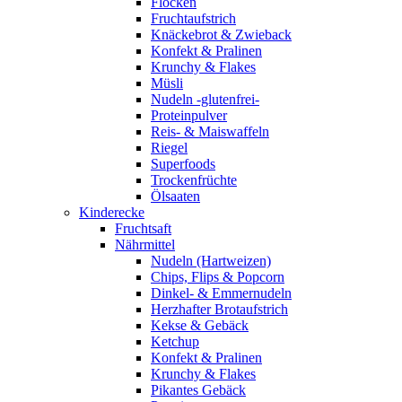
Flocken
Fruchtaufstrich
Knäckebrot & Zwieback
Konfekt & Pralinen
Krunchy & Flakes
Müsli
Nudeln -glutenfrei-
Proteinpulver
Reis- & Maiswaffeln
Riegel
Superfoods
Trockenfrüchte
Ölsaaten
Kinderecke
Fruchtsaft
Nährmittel
Nudeln (Hartweizen)
Chips, Flips & Popcorn
Dinkel- & Emmernudeln
Herzhafter Brotaufstrich
Kekse & Gebäck
Ketchup
Konfekt & Pralinen
Krunchy & Flakes
Pikantes Gebäck