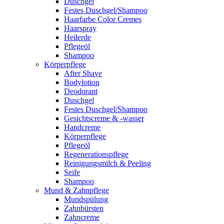
Duschgel
Festes Duschgel/Shampoo
Haarfarbe Color Cremes
Haarspray
Heilerde
Pflegeöl
Shampoo
Körperpflege
After Shave
Bodylotion
Deodorant
Duschgel
Festes Duschgel/Shampoo
Gesichtscreme & -wasser
Handcreme
Körperpflege
Pflegeöl
Regenerationspflege
Reinigungsmilch & Peeling
Seife
Shampoo
Mund & Zahnpflege
Mundspülung
Zahnbürsten
Zahncreme