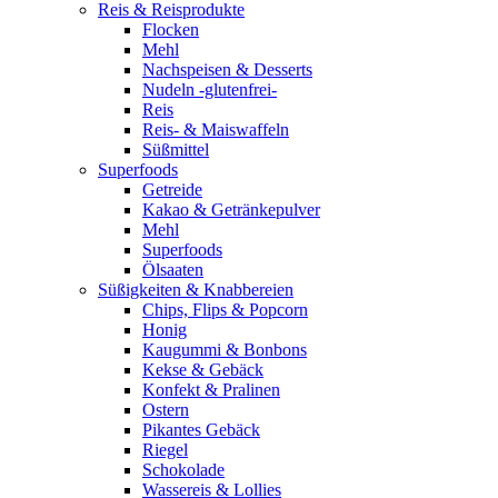
Reis & Reisprodukte
Flocken
Mehl
Nachspeisen & Desserts
Nudeln -glutenfrei-
Reis
Reis- & Maiswaffeln
Süßmittel
Superfoods
Getreide
Kakao & Getränkepulver
Mehl
Superfoods
Ölsaaten
Süßigkeiten & Knabbereien
Chips, Flips & Popcorn
Honig
Kaugummi & Bonbons
Kekse & Gebäck
Konfekt & Pralinen
Ostern
Pikantes Gebäck
Riegel
Schokolade
Wassereis & Lollies