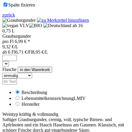
Spalte fixieren
zurück
VLV
ab 16
0,75 L
Grauburgunder
pro
Fl
6,99
€ *
9,32 €/L
ab 6 Fl
6,71 €/Fl
8,95 €/L
Flasche
Beschreibung
Lebensmittelkennzeichnung
LMIV
Hersteller
Weintyp kräftig & vollmundig
Saftiger Grauburgunder, cremig, voll, typische Birnen- und
Apfelnoten und ein Hauch Haselnuss am Gaumen. Klassisch, mit
schöner Frische durch gut eingebundene Säure.