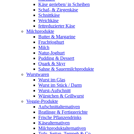
Käse gerieben/ in Scheiben
Schaf- & Ziegenkäse
Schnittkäse
Weichkäse
fettreduzierter Käse
Milchprodukte
Butter & Margarine
Fruchtjoghurt
Milch
Natur-Joghurt
Pudding & Dessert
Quark & Skyr
Sahne & Sauermilchprodukte
Wurstwaren
Wurst im Glas
Wurst im Stück / Darm
Wurst-Aufschnitt
Würstchen & Grillwurst
Veggie-Produkte
Aufschnittalternativen
Bratlinge & Fertiggerichte
Frische Pflanzendrinks
Käsealternativen
Milchproduktalternativen
Tofu, Seitan, Tempeh & Co.