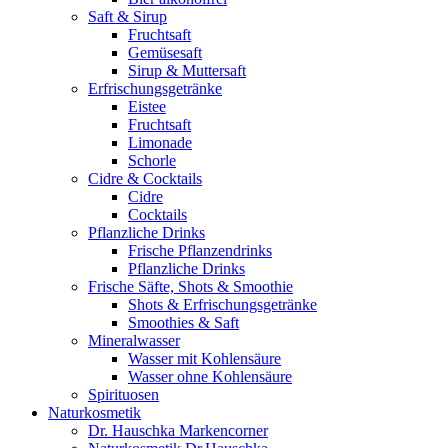
Saft & Sirup
Fruchtsaft
Gemüsesaft
Sirup & Muttersaft
Erfrischungsgetränke
Eistee
Fruchtsaft
Limonade
Schorle
Cidre & Cocktails
Cidre
Cocktails
Pflanzliche Drinks
Frische Pflanzendrinks
Pflanzliche Drinks
Frische Säfte, Shots & Smoothie
Shots & Erfrischungsgetränke
Smoothies & Saft
Mineralwasser
Wasser mit Kohlensäure
Wasser ohne Kohlensäure
Spirituosen
Naturkosmetik
Dr. Hauschka Markencorner