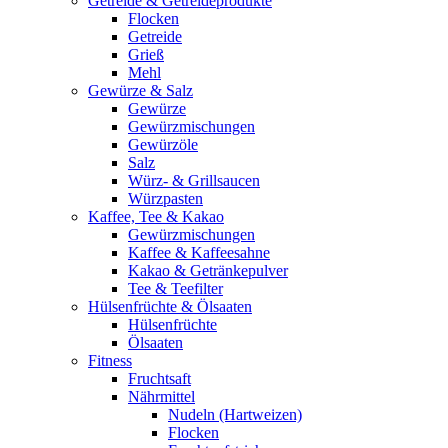
Getreide & Getreideprodukte
Flocken
Getreide
Grieß
Mehl
Gewürze & Salz
Gewürze
Gewürzmischungen
Gewürzöle
Salz
Würz- & Grillsaucen
Würzpasten
Kaffee, Tee & Kakao
Gewürzmischungen
Kaffee & Kaffeesahne
Kakao & Getränkepulver
Tee & Teefilter
Hülsenfrüchte & Ölsaaten
Hülsenfrüchte
Ölsaaten
Fitness
Fruchtsaft
Nährmittel
Nudeln (Hartweizen)
Flocken