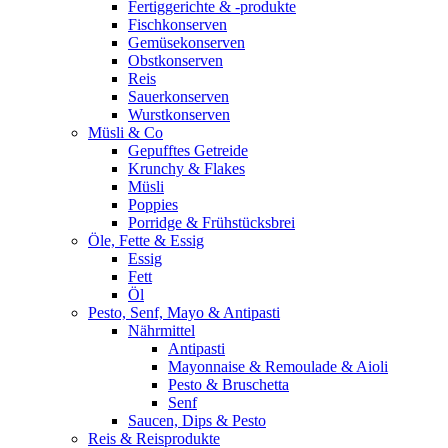
Fertiggerichte & -produkte
Fischkonserven
Gemüsekonserven
Obstkonserven
Reis
Sauerkonserven
Wurstkonserven
Müsli & Co
Gepufftes Getreide
Krunchy & Flakes
Müsli
Poppies
Porridge & Frühstücksbrei
Öle, Fette & Essig
Essig
Fett
Öl
Pesto, Senf, Mayo & Antipasti
Nährmittel
Antipasti
Mayonnaise & Remoulade & Aioli
Pesto & Bruschetta
Senf
Saucen, Dips & Pesto
Reis & Reisprodukte