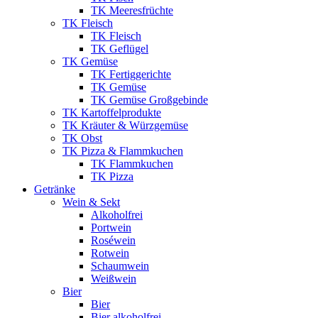
TK Meeresfrüchte
TK Fleisch
TK Fleisch
TK Geflügel
TK Gemüse
TK Fertiggerichte
TK Gemüse
TK Gemüse Großgebinde
TK Kartoffelprodukte
TK Kräuter & Würzgemüse
TK Obst
TK Pizza & Flammkuchen
TK Flammkuchen
TK Pizza
Getränke
Wein & Sekt
Alkoholfrei
Portwein
Roséwein
Rotwein
Schaumwein
Weißwein
Bier
Bier
Bier alkoholfrei