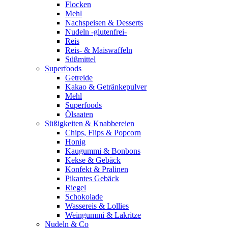
Flocken
Mehl
Nachspeisen & Desserts
Nudeln -glutenfrei-
Reis
Reis- & Maiswaffeln
Süßmittel
Superfoods
Getreide
Kakao & Getränkepulver
Mehl
Superfoods
Ölsaaten
Süßigkeiten & Knabbereien
Chips, Flips & Popcorn
Honig
Kaugummi & Bonbons
Kekse & Gebäck
Konfekt & Pralinen
Pikantes Gebäck
Riegel
Schokolade
Wassereis & Lollies
Weingummi & Lakritze
Nudeln & Co