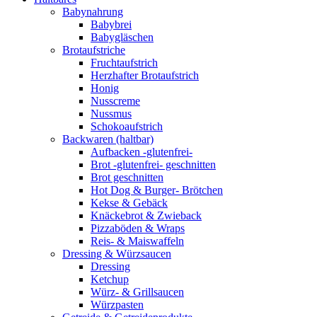
Babynahrung
Babybrei
Babygläschen
Brotaufstriche
Fruchtaufstrich
Herzhafter Brotaufstrich
Honig
Nusscreme
Nussmus
Schokoaufstrich
Backwaren (haltbar)
Aufbacken -glutenfrei-
Brot -glutenfrei- geschnitten
Brot geschnitten
Hot Dog & Burger- Brötchen
Kekse & Gebäck
Knäckebrot & Zwieback
Pizzaböden & Wraps
Reis- & Maiswaffeln
Dressing & Würzsaucen
Dressing
Ketchup
Würz- & Grillsaucen
Würzpasten