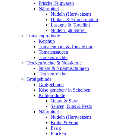
Frische Teigwaren
Nährmittel
Nudeln (Hartweizen)
Dinkel- & Emmernudeln
Lasagne & Tortellini
Nudeln -glutenfrei-
Tomatenprodukte
Ketchup
Tomatenmark & Tomate pur
Tomatensaucen
Trockenfrüchte
Trockenfrüchte & Nusskerne
Nüsse & Nussmischungen
Trockenfrüchte
Großgebinde
Großgebinde
Käse gerieben/ in Scheiben
Kühlprodukte
Quark & Skyr
Saucen, Dips & Pesto
Nährmittel
Nudeln (Hartweizen)
Brühe & Fond
Essig
Flocken