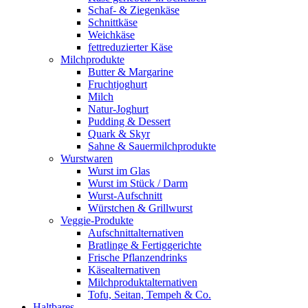
Schaf- & Ziegenkäse
Schnittkäse
Weichkäse
fettreduzierter Käse
Milchprodukte
Butter & Margarine
Fruchtjoghurt
Milch
Natur-Joghurt
Pudding & Dessert
Quark & Skyr
Sahne & Sauermilchprodukte
Wurstwaren
Wurst im Glas
Wurst im Stück / Darm
Wurst-Aufschnitt
Würstchen & Grillwurst
Veggie-Produkte
Aufschnittalternativen
Bratlinge & Fertiggerichte
Frische Pflanzendrinks
Käsealternativen
Milchproduktalternativen
Tofu, Seitan, Tempeh & Co.
Haltbares