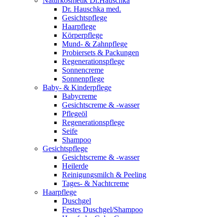
Naturkosmetik Dr.Hauschka
Dr. Hauschka med.
Gesichtspflege
Haarpflege
Körperpflege
Mund- & Zahnpflege
Probiersets & Packungen
Regenerationspflege
Sonnencreme
Sonnenpflege
Baby- & Kinderpflege
Babycreme
Gesichtscreme & -wasser
Pflegeöl
Regenerationspflege
Seife
Shampoo
Gesichtspflege
Gesichtscreme & -wasser
Heilerde
Reinigungsmilch & Peeling
Tages- & Nachtcreme
Haarpflege
Duschgel
Festes Duschgel/Shampoo