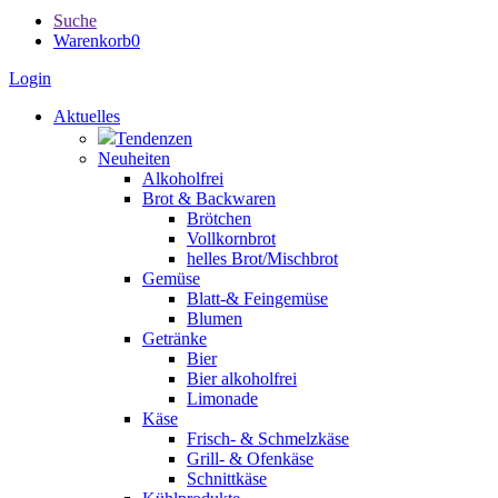
Suche
Warenkorb
0
Login
Aktuelles
Tendenzen
Neuheiten
Alkoholfrei
Brot & Backwaren
Brötchen
Vollkornbrot
helles Brot/Mischbrot
Gemüse
Blatt-& Feingemüse
Blumen
Getränke
Bier
Bier alkoholfrei
Limonade
Käse
Frisch- & Schmelzkäse
Grill- & Ofenkäse
Schnittkäse