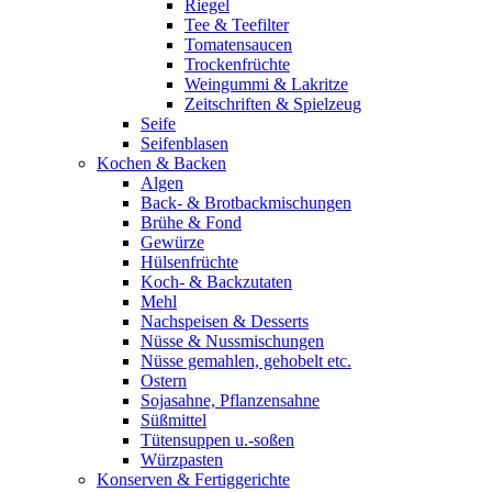
Riegel
Tee & Teefilter
Tomatensaucen
Trockenfrüchte
Weingummi & Lakritze
Zeitschriften & Spielzeug
Seife
Seifenblasen
Kochen & Backen
Algen
Back- & Brotbackmischungen
Brühe & Fond
Gewürze
Hülsenfrüchte
Koch- & Backzutaten
Mehl
Nachspeisen & Desserts
Nüsse & Nussmischungen
Nüsse gemahlen, gehobelt etc.
Ostern
Sojasahne, Pflanzensahne
Süßmittel
Tütensuppen u.-soßen
Würzpasten
Konserven & Fertiggerichte