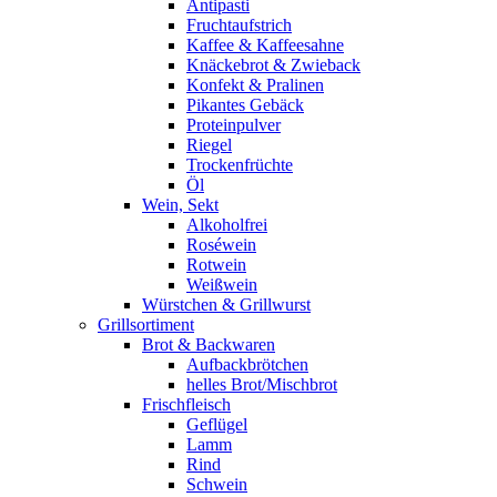
Antipasti
Fruchtaufstrich
Kaffee & Kaffeesahne
Knäckebrot & Zwieback
Konfekt & Pralinen
Pikantes Gebäck
Proteinpulver
Riegel
Trockenfrüchte
Öl
Wein, Sekt
Alkoholfrei
Roséwein
Rotwein
Weißwein
Würstchen & Grillwurst
Grillsortiment
Brot & Backwaren
Aufbackbrötchen
helles Brot/Mischbrot
Frischfleisch
Geflügel
Lamm
Rind
Schwein