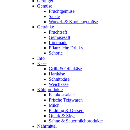
Geflügel
Gemüse
Fruchtgemüse
Salate
Wurzel- & Knollengemüse
Getränke
Fruchtsaft
Gemüsesaft
Limonade
Pflanzliche Drinks
Schorle
Info
Käse
Grill- & Ofenkäse
Hartkäse
Schnittkäse
Weichkäse
Kühlprodukte
Feinkostsalate
Frische Teigwaren
Milch
Pudding & Dessert
Quark & Skyr
Sahne & Sauermilchprodukte
Nährmittel