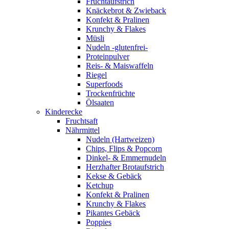
Fruchtaufstrich
Knäckebrot & Zwieback
Konfekt & Pralinen
Krunchy & Flakes
Müsli
Nudeln -glutenfrei-
Proteinpulver
Reis- & Maiswaffeln
Riegel
Superfoods
Trockenfrüchte
Ölsaaten
Kinderecke
Fruchtsaft
Nährmittel
Nudeln (Hartweizen)
Chips, Flips & Popcorn
Dinkel- & Emmernudeln
Herzhafter Brotaufstrich
Kekse & Gebäck
Ketchup
Konfekt & Pralinen
Krunchy & Flakes
Pikantes Gebäck
Poppies