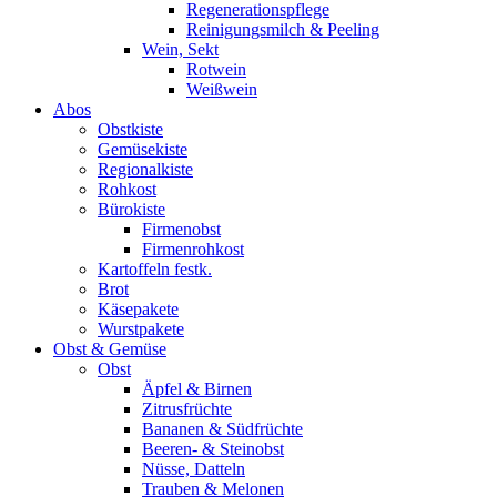
Regenerationspflege
Reinigungsmilch & Peeling
Wein, Sekt
Rotwein
Weißwein
Abos
Obstkiste
Gemüsekiste
Regionalkiste
Rohkost
Bürokiste
Firmenobst
Firmenrohkost
Kartoffeln festk.
Brot
Käsepakete
Wurstpakete
Obst & Gemüse
Obst
Äpfel & Birnen
Zitrusfrüchte
Bananen & Südfrüchte
Beeren- & Steinobst
Nüsse, Datteln
Trauben & Melonen