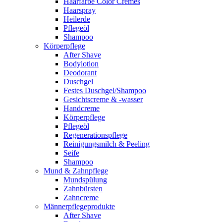
Haarfarbe Color Cremes
Haarspray
Heilerde
Pflegeöl
Shampoo
Körperpflege
After Shave
Bodylotion
Deodorant
Duschgel
Festes Duschgel/Shampoo
Gesichtscreme & -wasser
Handcreme
Körperpflege
Pflegeöl
Regenerationspflege
Reinigungsmilch & Peeling
Seife
Shampoo
Mund & Zahnpflege
Mundspülung
Zahnbürsten
Zahncreme
Männerpflegeprodukte
After Shave