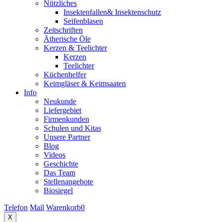
Nützliches
Insektenfallen& Insektenschutz
Seifenblasen
Zeitschriften
Ätherische Öle
Kerzen & Teelichter
Kerzen
Teelichter
Küchenhelfer
Keimgläser & Keimsaaten
Info
Neukunde
Liefergebiet
Firmenkunden
Schulen und Kitas
Unsere Partner
Blog
Videos
Geschichte
Das Team
Stellenangebote
Biosiegel
Telefon
Mail
Warenkorb
0
X