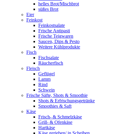
helles Brot/Mischbrot
süßes Brot
Eier
Feinkost
Feinkostsalate
Frische Antipasti
Frische Teigwaren
Saucen, Dips & Pesto
Weitere Kühlprodukte
Fisch
Fischsalate
Räucherfisch
Fleisch
Geflügel
Lamm
Rind
Schwein
Frische Säfte, Shots & Smoothie
Shots & Erfrischungsgetränke
Smoothies & Saft
Käse
Frisch- & Schmelzkäse
Grill- & Ofenkäse
Hartkäse
Käse gerieben/ in Scheiben