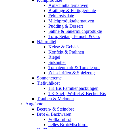
Kühlprodukte
Aufschnittalternativen
Bratlinge & Fertiggerichte
Feinkostsalate
Milchproduktalternativen
Pudding & Dessert
Sahne & Sauermilchprodukte
Tofu, Seitan, Tempeh & Co.
Nährmittel
Kekse & Gebäck
Konfekt & Pralinen
Riegel
Süßmittel
Tomatenmark & Tomate pur
Zeitschriften & Spielzeug
Sonnencreme
Tiefkühlkost
TK Eis Familienpackungen
TK Stiel-, Waffel-& Becher Eis
Trauben & Melonen
Angebote
Beeren- & Steinobst
Brot & Backwaren
Vollkornbrot
helles Brot/Mischbrot