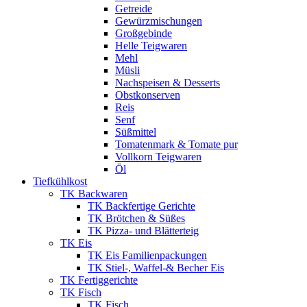
Getreide
Gewürzmischungen
Großgebinde
Helle Teigwaren
Mehl
Müsli
Nachspeisen & Desserts
Obstkonserven
Reis
Senf
Süßmittel
Tomatenmark & Tomate pur
Vollkorn Teigwaren
Öl
Tiefkühlkost
TK Backwaren
TK Backfertige Gerichte
TK Brötchen & Süßes
TK Pizza- und Blätterteig
TK Eis
TK Eis Familienpackungen
TK Stiel-, Waffel-& Becher Eis
TK Fertiggerichte
TK Fisch
TK Fisch