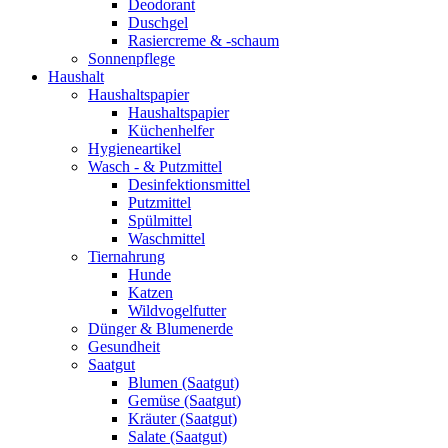
Deodorant
Duschgel
Rasiercreme & -schaum
Sonnenpflege
Haushalt
Haushaltspapier
Haushaltspapier
Küchenhelfer
Hygieneartikel
Wasch - & Putzmittel
Desinfektionsmittel
Putzmittel
Spülmittel
Waschmittel
Tiernahrung
Hunde
Katzen
Wildvogelfutter
Dünger & Blumenerde
Gesundheit
Saatgut
Blumen (Saatgut)
Gemüse (Saatgut)
Kräuter (Saatgut)
Salate (Saatgut)