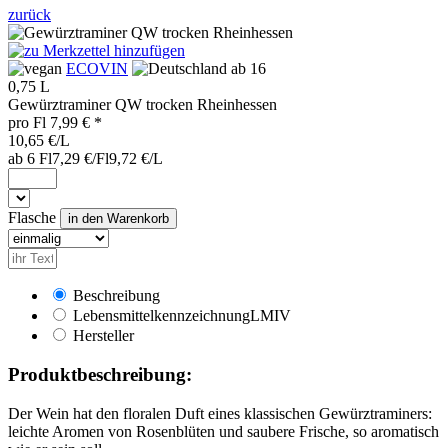
zurück
ECOVIN
ab 16
0,75 L
Gewürztraminer QW trocken Rheinhessen
pro
Fl
7,99
€ *
10,65 €/L
ab 6 Fl
7,29 €/Fl
9,72 €/L
Flasche
Beschreibung
Lebensmittelkennzeichnung
LMIV
Hersteller
Produktbeschreibung:
Der Wein hat den floralen Duft eines klassischen Gewürztraminers:
leichte Aromen von Rosenblüten und saubere Frische, so aromatisch