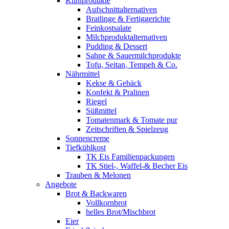
Kühlprodukte
Aufschnittalternativen
Bratlinge & Fertiggerichte
Feinkostsalate
Milchproduktalternativen
Pudding & Dessert
Sahne & Sauermilchprodukte
Tofu, Seitan, Tempeh & Co.
Nährmittel
Kekse & Gebäck
Konfekt & Pralinen
Riegel
Süßmittel
Tomatenmark & Tomate pur
Zeitschriften & Spielzeug
Sonnencreme
Tiefkühlkost
TK Eis Familienpackungen
TK Stiel-, Waffel-& Becher Eis
Trauben & Melonen
Angebote
Brot & Backwaren
Vollkornbrot
helles Brot/Mischbrot
Eier