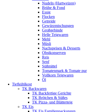
Nudeln (Hartweizen)
Brühe & Fond
Essig
Flocken
Getreide
Gewürzmischungen
Großgebinde
Helle Teigwaren
Mehl
Müsli
Nachspeisen & Desserts
Obstkonserven
Reis
Senf
Süßmittel
Tomatenmark & Tomate pur
Vollkorn Teigwaren
Öl
Tiefkühlkost
TK Backwaren
TK Backfertige Gerichte
TK Brötchen & Süßes
TK Pizza- und Blätterteig
TK Eis
TK Eis Familienpackungen