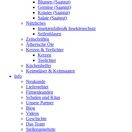
Blumen (Saatgut)
Gemüse (Saatgut)
Kräuter (Saatgut)
Salate (Saatgut)
Nützliches
Insektenfallen& Insektenschutz
Seifenblasen
Zeitschriften
Ätherische Öle
Kerzen & Teelichter
Kerzen
Teelichter
Küchenhelfer
Keimgläser & Keimsaaten
Info
Neukunde
Liefergebiet
Firmenkunden
Schulen und Kitas
Unsere Partner
Blog
Videos
Geschichte
Das Team
Stellenangebote