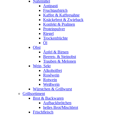
Nährmittel
Antipasti
Fruchtaufstrich
Kaffee & Kaffeesahne
Knäckebrot & Zwieback
Konfekt & Pralinen
Proteinpulver
Riegel
Trockenfrüchte
Öl
Obst
Äpfel & Birnen
Beeren- & Steinobst
Trauben & Melonen
Wein, Sekt
Alkoholfrei
Roséwein
Rotwein
Weißwein
Würstchen & Grillwurst
Grillsortiment
Brot & Backwaren
Aufbackbrötchen
helles Brot/Mischbrot
Frischfleisch