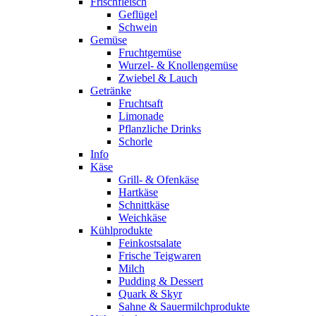
Frischfleisch
Geflügel
Schwein
Gemüse
Fruchtgemüse
Wurzel- & Knollengemüse
Zwiebel & Lauch
Getränke
Fruchtsaft
Limonade
Pflanzliche Drinks
Schorle
Info
Käse
Grill- & Ofenkäse
Hartkäse
Schnittkäse
Weichkäse
Kühlprodukte
Feinkostsalate
Frische Teigwaren
Milch
Pudding & Dessert
Quark & Skyr
Sahne & Sauermilchprodukte