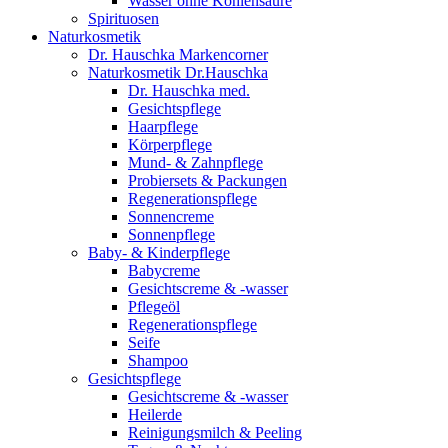
Wasser ohne Kohlensäure
Spirituosen
Naturkosmetik
Dr. Hauschka Markencorner
Naturkosmetik Dr.Hauschka
Dr. Hauschka med.
Gesichtspflege
Haarpflege
Körperpflege
Mund- & Zahnpflege
Probiersets & Packungen
Regenerationspflege
Sonnencreme
Sonnenpflege
Baby- & Kinderpflege
Babycreme
Gesichtscreme & -wasser
Pflegeöl
Regenerationspflege
Seife
Shampoo
Gesichtspflege
Gesichtscreme & -wasser
Heilerde
Reinigungsmilch & Peeling