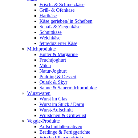
Frisch- & Schmelzkäse
Grill- & Ofenkäse
Hartkäse
Käse gerieben/ in Scheiben
Schaf- & Ziegenkäse
Schnittkäse
Weichkäse
fettreduzierter Käse
Milchprodukte
Butter & Margarine
Fruchtjoghurt
Milch
Natur-Joghurt
Pudding & Dessert
Quark & Skyr
Sahne & Sauermilchprodukte
Wurstwaren
Wurst im Glas
Wurst im Stück / Darm
Wurst-Aufschnitt
Würstchen & Grillwurst
Veggie-Produkte
Aufschnittalternativen
Bratlinge & Fertiggerichte
Frische Pflanzendrinks