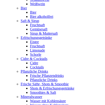
Weißwein
Bier
Bier
Bier alkoholfrei
Saft & Sirup
Fruchtsaft
Gemüsesaft
Sirup & Muttersaft
Erfrischungsgetränke
Eistee
Fruchtsaft
Limonade
Schorle
Cidre & Cocktails
Cidre
Cocktails
Pflanzliche Drinks
Frische Pflanzendrinks
Pflanzliche Drinks
Frische Säfte, Shots & Smoothie
Shots & Erfrischungsgetränke
Smoothies & Saft
Mineralwasser
Wasser mit Kohlensäure