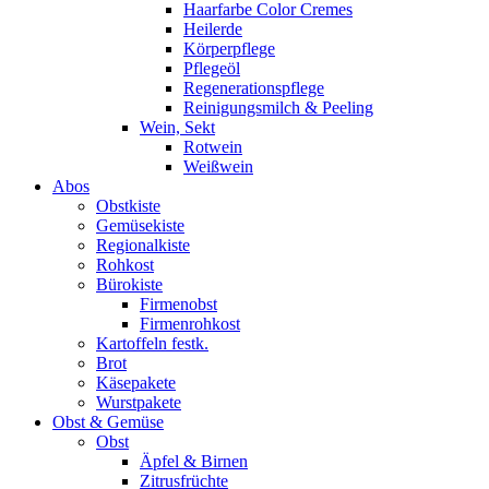
Haarfarbe Color Cremes
Heilerde
Körperpflege
Pflegeöl
Regenerationspflege
Reinigungsmilch & Peeling
Wein, Sekt
Rotwein
Weißwein
Abos
Obstkiste
Gemüsekiste
Regionalkiste
Rohkost
Bürokiste
Firmenobst
Firmenrohkost
Kartoffeln festk.
Brot
Käsepakete
Wurstpakete
Obst & Gemüse
Obst
Äpfel & Birnen
Zitrusfrüchte