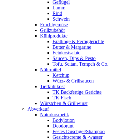
Geflügel
Lamm
Rind
Schwein
Fruchtgemüse
Grillzubehör
Kühlprodukte
Bratlinge & Fertiggerichte
Butter & Margarine
Feinkostsalate
Saucen, Dips & Pesto
Tofu, Seitan, Tempeh & Co.
Nährmittel
Ketchup
Würz- & Grillsaucen
Tiefkühlkost
TK Backfertige Gerichte
TK Fisch
Würstchen & Grillwurst
Abverkauf
Naturkosmetik
Bodylotion
Deodorant
Festes Duschgel/Shampoo
Gesichtscreme & -wasser