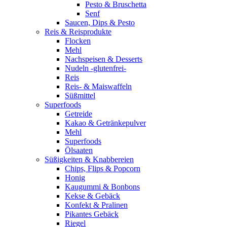
Pesto & Bruschetta
Senf
Saucen, Dips & Pesto
Reis & Reisprodukte
Flocken
Mehl
Nachspeisen & Desserts
Nudeln -glutenfrei-
Reis
Reis- & Maiswaffeln
Süßmittel
Superfoods
Getreide
Kakao & Getränkepulver
Mehl
Superfoods
Ölsaaten
Süßigkeiten & Knabbereien
Chips, Flips & Popcorn
Honig
Kaugummi & Bonbons
Kekse & Gebäck
Konfekt & Pralinen
Pikantes Gebäck
Riegel