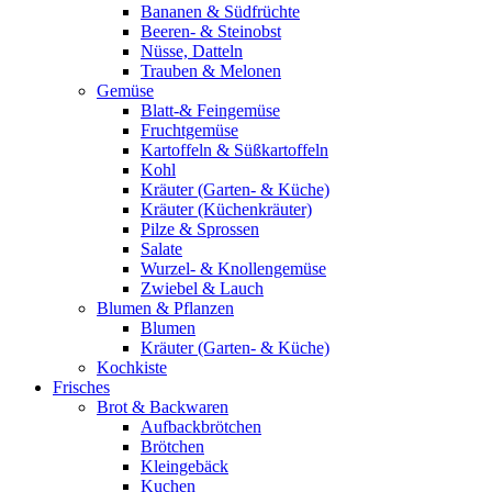
Bananen & Südfrüchte
Beeren- & Steinobst
Nüsse, Datteln
Trauben & Melonen
Gemüse
Blatt-& Feingemüse
Fruchtgemüse
Kartoffeln & Süßkartoffeln
Kohl
Kräuter (Garten- & Küche)
Kräuter (Küchenkräuter)
Pilze & Sprossen
Salate
Wurzel- & Knollengemüse
Zwiebel & Lauch
Blumen & Pflanzen
Blumen
Kräuter (Garten- & Küche)
Kochkiste
Frisches
Brot & Backwaren
Aufbackbrötchen
Brötchen
Kleingebäck
Kuchen