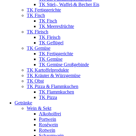
TK Stiel-, Waffel-& Becher Eis
TK Fertiggerichte
TK Fisch
TK Fisch
TK Meeresfrüchte
TK Fleisch
TK Fleisch
TK Geflügel
TK Gemüse
TK Fertiggerichte
TK Gemüse
TK Gemüse Großgebinde
TK Kartoffelprodukte
TK Kräuter & Würzgemüse
TK Obst
TK Pizza & Flammkuchen
TK Flammkuchen
TK Pizza
Getränke
Wein & Sekt
Alkoholfrei
Portwein
Roséwein
Rotwein
Schaumwein