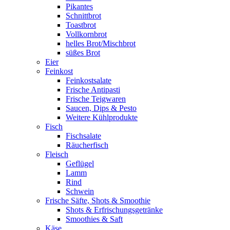
Pikantes
Schnittbrot
Toastbrot
Vollkornbrot
helles Brot/Mischbrot
süßes Brot
Eier
Feinkost
Feinkostsalate
Frische Antipasti
Frische Teigwaren
Saucen, Dips & Pesto
Weitere Kühlprodukte
Fisch
Fischsalate
Räucherfisch
Fleisch
Geflügel
Lamm
Rind
Schwein
Frische Säfte, Shots & Smoothie
Shots & Erfrischungsgetränke
Smoothies & Saft
Käse