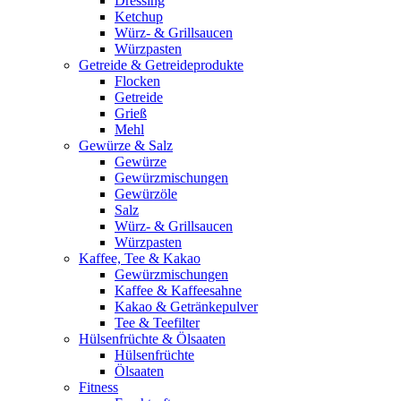
Dressing
Ketchup
Würz- & Grillsaucen
Würzpasten
Getreide & Getreideprodukte
Flocken
Getreide
Grieß
Mehl
Gewürze & Salz
Gewürze
Gewürzmischungen
Gewürzöle
Salz
Würz- & Grillsaucen
Würzpasten
Kaffee, Tee & Kakao
Gewürzmischungen
Kaffee & Kaffeesahne
Kakao & Getränkepulver
Tee & Teefilter
Hülsenfrüchte & Ölsaaten
Hülsenfrüchte
Ölsaaten
Fitness