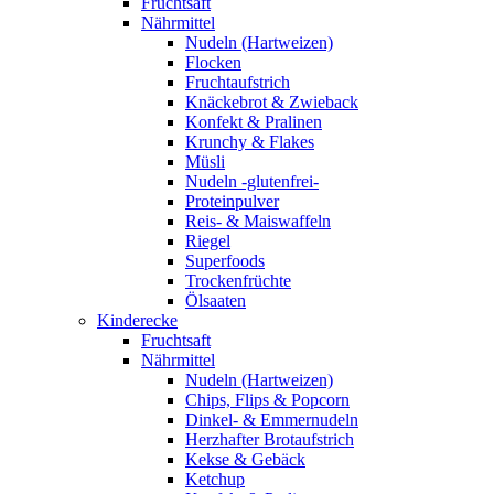
Fruchtsaft
Nährmittel
Nudeln (Hartweizen)
Flocken
Fruchtaufstrich
Knäckebrot & Zwieback
Konfekt & Pralinen
Krunchy & Flakes
Müsli
Nudeln -glutenfrei-
Proteinpulver
Reis- & Maiswaffeln
Riegel
Superfoods
Trockenfrüchte
Ölsaaten
Kinderecke
Fruchtsaft
Nährmittel
Nudeln (Hartweizen)
Chips, Flips & Popcorn
Dinkel- & Emmernudeln
Herzhafter Brotaufstrich
Kekse & Gebäck
Ketchup