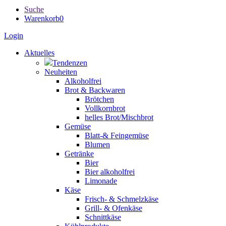
Suche
Warenkorb
0
Login
Aktuelles
Tendenzen
Neuheiten
Alkoholfrei
Brot & Backwaren
Brötchen
Vollkornbrot
helles Brot/Mischbrot
Gemüse
Blatt-& Feingemüse
Blumen
Getränke
Bier
Bier alkoholfrei
Limonade
Käse
Frisch- & Schmelzkäse
Grill- & Ofenkäse
Schnittkäse