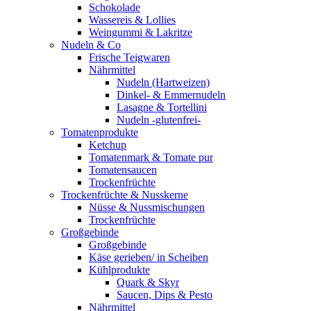
Schokolade
Wassereis & Lollies
Weingummi & Lakritze
Nudeln & Co
Frische Teigwaren
Nährmittel
Nudeln (Hartweizen)
Dinkel- & Emmernudeln
Lasagne & Tortellini
Nudeln -glutenfrei-
Tomatenprodukte
Ketchup
Tomatenmark & Tomate pur
Tomatensaucen
Trockenfrüchte
Trockenfrüchte & Nusskerne
Nüsse & Nussmischungen
Trockenfrüchte
Großgebinde
Großgebinde
Käse gerieben/ in Scheiben
Kühlprodukte
Quark & Skyr
Saucen, Dips & Pesto
Nährmittel