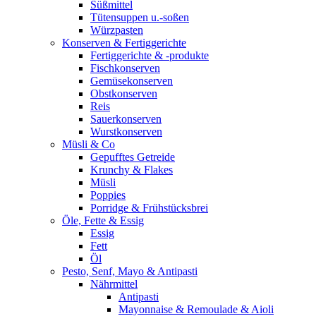
Süßmittel
Tütensuppen u.-soßen
Würzpasten
Konserven & Fertiggerichte
Fertiggerichte & -produkte
Fischkonserven
Gemüsekonserven
Obstkonserven
Reis
Sauerkonserven
Wurstkonserven
Müsli & Co
Gepufftes Getreide
Krunchy & Flakes
Müsli
Poppies
Porridge & Frühstücksbrei
Öle, Fette & Essig
Essig
Fett
Öl
Pesto, Senf, Mayo & Antipasti
Nährmittel
Antipasti
Mayonnaise & Remoulade & Aioli