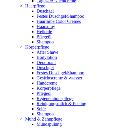
Tages- & Nachtcreme
Haarpflege
Duschgel
Festes Duschgel/Shampoo
Haarfarbe Color Cremes
Haarspray
Heilerde
Pflegeöl
Shampoo
Körperpflege
After Shave
Bodylotion
Deodorant
Duschgel
Festes Duschgel/Shampoo
Gesichtscreme & -wasser
Handcreme
Körperpflege
Pflegeöl
Regenerationspflege
Reinigungsmilch & Peeling
Seife
Shampoo
Mund & Zahnpflege
Mundspülung