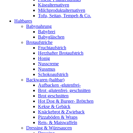
Käsealternativen
Milchproduktalternativen
Tofu, Seitan, Tempeh & Co.
Haltbares
Babynahrung
Babybrei
Babygläschen
Brotaufstriche
Fruchtaufstrich
Herzhafter Brotaufstrich
Honig
Nusscreme
Nussmus
Schokoaufstrich
Backwaren (haltbar)
Aufbacken -glutenfrei-
Brot -glutenfrei- geschnitten
Brot geschnitten
Hot Dog & Burger- Brötchen
Kekse & Gebäck
Knäckebrot & Zwieback
Pizzaböden & Wraps
Reis- & Maiswaffeln
Dressing & Würzsaucen