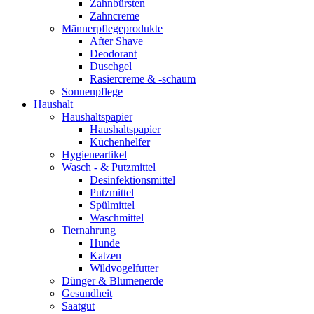
Zahnbürsten
Zahncreme
Männerpflegeprodukte
After Shave
Deodorant
Duschgel
Rasiercreme & -schaum
Sonnenpflege
Haushalt
Haushaltspapier
Haushaltspapier
Küchenhelfer
Hygieneartikel
Wasch - & Putzmittel
Desinfektionsmittel
Putzmittel
Spülmittel
Waschmittel
Tiernahrung
Hunde
Katzen
Wildvogelfutter
Dünger & Blumenerde
Gesundheit
Saatgut