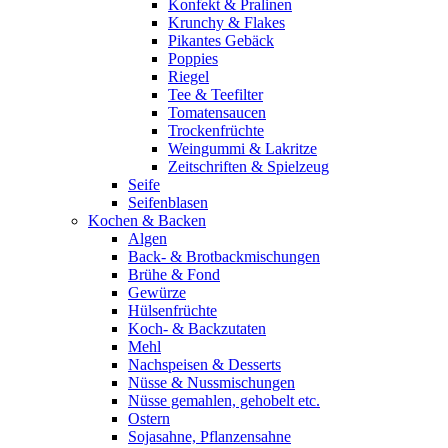
Konfekt & Pralinen
Krunchy & Flakes
Pikantes Gebäck
Poppies
Riegel
Tee & Teefilter
Tomatensaucen
Trockenfrüchte
Weingummi & Lakritze
Zeitschriften & Spielzeug
Seife
Seifenblasen
Kochen & Backen
Algen
Back- & Brotbackmischungen
Brühe & Fond
Gewürze
Hülsenfrüchte
Koch- & Backzutaten
Mehl
Nachspeisen & Desserts
Nüsse & Nussmischungen
Nüsse gemahlen, gehobelt etc.
Ostern
Sojasahne, Pflanzensahne