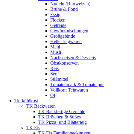
Nudeln (Hartweizen)
Brühe & Fond
Essig
Flocken
Getreide
Gewürzmischungen
Großgebinde
Helle Teigwaren
Mehl
Müsli
Nachspeisen & Desserts
Obstkonserven
Reis
Senf
Süßmittel
Tomatenmark & Tomate pur
Vollkorn Teigwaren
Öl
Tiefkühlkost
TK Backwaren
TK Backfertige Gerichte
TK Brötchen & Süßes
TK Pizza- und Blätterteig
TK Eis
TK Eis Familienpackungen