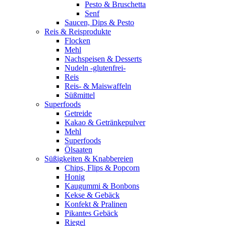
Pesto & Bruschetta
Senf
Saucen, Dips & Pesto
Reis & Reisprodukte
Flocken
Mehl
Nachspeisen & Desserts
Nudeln -glutenfrei-
Reis
Reis- & Maiswaffeln
Süßmittel
Superfoods
Getreide
Kakao & Getränkepulver
Mehl
Superfoods
Ölsaaten
Süßigkeiten & Knabbereien
Chips, Flips & Popcorn
Honig
Kaugummi & Bonbons
Kekse & Gebäck
Konfekt & Pralinen
Pikantes Gebäck
Riegel