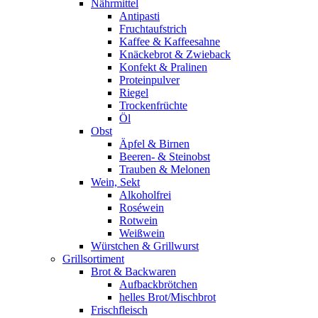
Nährmittel
Antipasti
Fruchtaufstrich
Kaffee & Kaffeesahne
Knäckebrot & Zwieback
Konfekt & Pralinen
Proteinpulver
Riegel
Trockenfrüchte
Öl
Obst
Äpfel & Birnen
Beeren- & Steinobst
Trauben & Melonen
Wein, Sekt
Alkoholfrei
Roséwein
Rotwein
Weißwein
Würstchen & Grillwurst
Grillsortiment
Brot & Backwaren
Aufbackbrötchen
helles Brot/Mischbrot
Frischfleisch