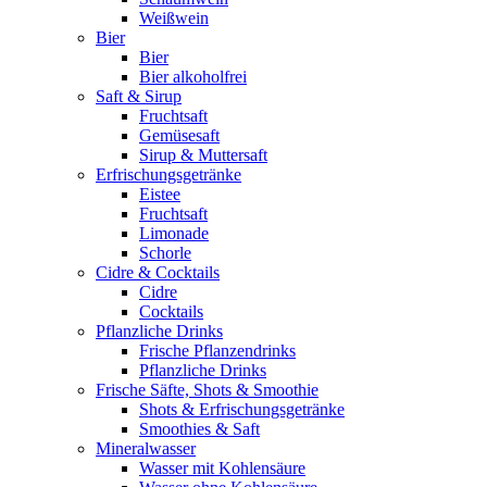
Weißwein
Bier
Bier
Bier alkoholfrei
Saft & Sirup
Fruchtsaft
Gemüsesaft
Sirup & Muttersaft
Erfrischungsgetränke
Eistee
Fruchtsaft
Limonade
Schorle
Cidre & Cocktails
Cidre
Cocktails
Pflanzliche Drinks
Frische Pflanzendrinks
Pflanzliche Drinks
Frische Säfte, Shots & Smoothie
Shots & Erfrischungsgetränke
Smoothies & Saft
Mineralwasser
Wasser mit Kohlensäure