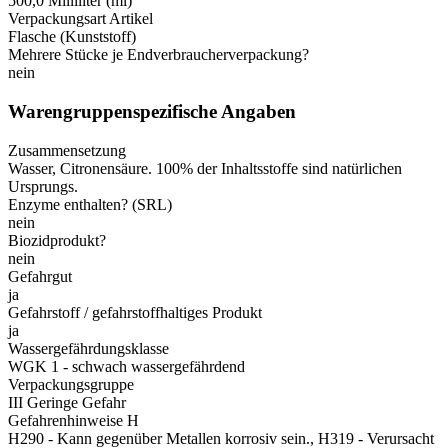
500,0 Milliliter (ml)
Verpackungsart Artikel
Flasche (Kunststoff)
Mehrere Stücke je Endverbraucherverpackung?
nein
Warengruppenspezifische Angaben
Zusammensetzung
Wasser, Citronensäure. 100% der Inhaltsstoffe sind natürlichen
Ursprungs.
Enzyme enthalten? (SRL)
nein
Biozidprodukt?
nein
Gefahrgut
ja
Gefahrstoff / gefahrstoffhaltiges Produkt
ja
Wassergefährdungsklasse
WGK 1 - schwach wassergefährdend
Verpackungsgruppe
III Geringe Gefahr
Gefahrenhinweise H
H290 - Kann gegenüber Metallen korrosiv sein., H319 - Verursacht