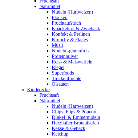
Fruchtsaft
Nährmittel
Nudeln (Hartweizen)
Flocken
Fruchtaufstrich
Knäckebrot & Zwieback
Konfekt & Pralinen
Krunchy & Flakes
Müsli
Nudeln -glutenfrei-
Proteinpulver
Reis- & Maiswaffeln
Riegel
Superfoods
Trockenfrüchte
Ölsaaten
Kinderecke
Fruchtsaft
Nährmittel
Nudeln (Hartweizen)
Chips, Flips & Popcorn
Dinkel- & Emmernudeln
Herzhafter Brotaufstrich
Kekse & Gebäck
Ketchup