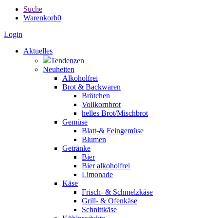
Suche
Warenkorb
0
Login
Aktuelles
Tendenzen
Neuheiten
Alkoholfrei
Brot & Backwaren
Brötchen
Vollkornbrot
helles Brot/Mischbrot
Gemüse
Blatt-& Feingemüse
Blumen
Getränke
Bier
Bier alkoholfrei
Limonade
Käse
Frisch- & Schmelzkäse
Grill- & Ofenkäse
Schnittkäse