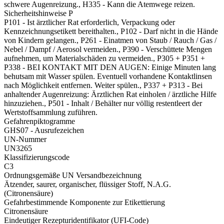
schwere Augenreizung., H335 - Kann die Atemwege reizen.
Sicherheitshinweise P
P101 - Ist ärztlicher Rat erforderlich, Verpackung oder
Kennzeichnungsetikett bereithalten., P102 - Darf nicht in die Hände
von Kindern gelangen., P261 - Einatmen von Staub / Rauch / Gas /
Nebel / Dampf / Aerosol vermeiden., P390 - Verschüttete Mengen
aufnehmen, um Materialschäden zu vermeiden., P305 + P351 +
P338 - BEI KONTAKT MIT DEN AUGEN: Einige Minuten lang
behutsam mit Wasser spülen. Eventuell vorhandene Kontaktlinsen
nach Möglichkeit entfernen. Weiter spülen., P337 + P313 - Bei
anhaltender Augenreizung: Ärztlichen Rat einholen / ärztliche Hilfe
hinzuziehen., P501 - Inhalt / Behälter nur völlig restentleert der
Wertstoffsammlung zuführen.
Gefahrenpiktogramme
GHS07 - Ausrufezeichen
UN-Nummer
UN3265
Klassifizierungscode
C3
Ordnungsgemäße UN Versandbezeichnung
Ätzender, saurer, organischer, flüssiger Stoff, N.A.G.
(Citronensäure)
Gefahrbestimmende Komponente zur Etikettierung
Citronensäure
Eindeutiger Rezepturidentifikator (UFI-Code)