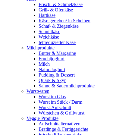
Frisch- & Schmelzkäse
Grill- & Ofenkäse
Hartkäse
Käse gerieben/ in Scheiben
Schaf- & Ziegenkäse
Schnittkäse
Weichkäse
fettreduzierter Käse
Milchprodukte
Butter & Margarine
Fruchtjoghurt
Milch
Natur-Joghurt
Pudding & Dessert
Quark & Skyr
Sahne & Sauermilchprodukte
Wurstwaren
Wurst im Glas
Wurst im Stück / Darm
Wurst-Aufschnitt
Würstchen & Grillwurst
Veggie-Produkte
Aufschnittalternativen
Bratlinge & Fertiggerichte
Frische Pflanzendrinks