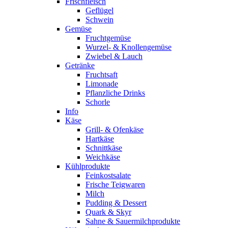
Frischfleisch
Geflügel
Schwein
Gemüse
Fruchtgemüse
Wurzel- & Knollengemüse
Zwiebel & Lauch
Getränke
Fruchtsaft
Limonade
Pflanzliche Drinks
Schorle
Info
Käse
Grill- & Ofenkäse
Hartkäse
Schnittkäse
Weichkäse
Kühlprodukte
Feinkostsalate
Frische Teigwaren
Milch
Pudding & Dessert
Quark & Skyr
Sahne & Sauermilchprodukte