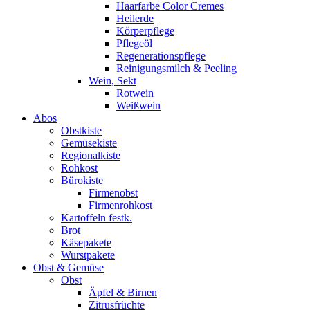
Haarfarbe Color Cremes
Heilerde
Körperpflege
Pflegeöl
Regenerationspflege
Reinigungsmilch & Peeling
Wein, Sekt
Rotwein
Weißwein
Abos
Obstkiste
Gemüsekiste
Regionalkiste
Rohkost
Bürokiste
Firmenobst
Firmenrohkost
Kartoffeln festk.
Brot
Käsepakete
Wurstpakete
Obst & Gemüse
Obst
Äpfel & Birnen
Zitrusfrüchte