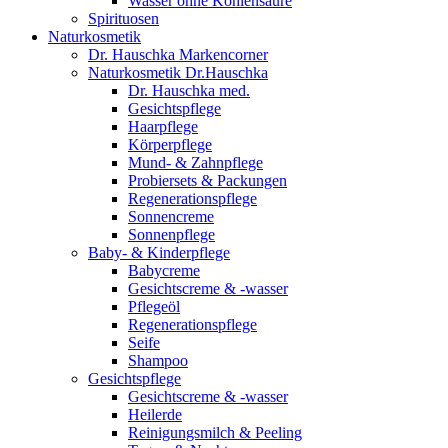
Wasser ohne Kohlensäure
Spirituosen
Naturkosmetik
Dr. Hauschka Markencorner
Naturkosmetik Dr.Hauschka
Dr. Hauschka med.
Gesichtspflege
Haarpflege
Körperpflege
Mund- & Zahnpflege
Probiersets & Packungen
Regenerationspflege
Sonnencreme
Sonnenpflege
Baby- & Kinderpflege
Babycreme
Gesichtscreme & -wasser
Pflegeöl
Regenerationspflege
Seife
Shampoo
Gesichtspflege
Gesichtscreme & -wasser
Heilerde
Reinigungsmilch & Peeling