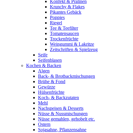
Konfekt & Pralinen
Krunchy & Flakes
Pikantes Gebäck
Poppies
Riegel
Tee & Teefilter
Tomatensaucen
Trockenfrüchte
Weingummi & Lakritze
Zeitschriften & Spielzeug
Seife
Seifenblasen
Kochen & Backen
Algen
Back- & Brotbackmischungen
Brühe & Fond
Gewürze
Hülsenfrüchte
Koch- & Backzutaten
Mehl
Nachspeisen & Desserts
Nüsse & Nussmischungen
Nüsse gemahlen, gehobelt etc.
Ostern
Sojasahne, Pflanzensahne