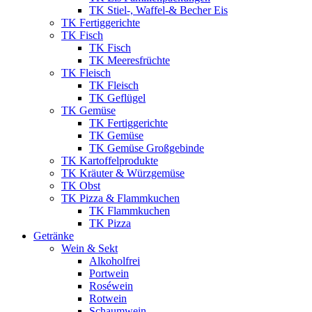
TK Stiel-, Waffel-& Becher Eis
TK Fertiggerichte
TK Fisch
TK Fisch
TK Meeresfrüchte
TK Fleisch
TK Fleisch
TK Geflügel
TK Gemüse
TK Fertiggerichte
TK Gemüse
TK Gemüse Großgebinde
TK Kartoffelprodukte
TK Kräuter & Würzgemüse
TK Obst
TK Pizza & Flammkuchen
TK Flammkuchen
TK Pizza
Getränke
Wein & Sekt
Alkoholfrei
Portwein
Roséwein
Rotwein
Schaumwein