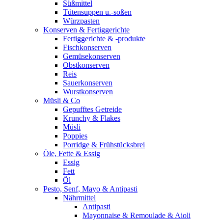
Süßmittel
Tütensuppen u.-soßen
Würzpasten
Konserven & Fertiggerichte
Fertiggerichte & -produkte
Fischkonserven
Gemüsekonserven
Obstkonserven
Reis
Sauerkonserven
Wurstkonserven
Müsli & Co
Gepufftes Getreide
Krunchy & Flakes
Müsli
Poppies
Porridge & Frühstücksbrei
Öle, Fette & Essig
Essig
Fett
Öl
Pesto, Senf, Mayo & Antipasti
Nährmittel
Antipasti
Mayonnaise & Remoulade & Aioli