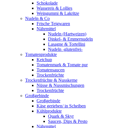
Schokolade
Wassereis & Lollies
Weingummi & Lakritze
Nudeln & Co
Frische Teigwaren
Nährmittel
Nudeln (Hartweizen)
Dinkel- & Emmernudeln
Lasagne & Tortellini
Nudeln -glutenfrei-
Tomatenprodukte
Ketchup
Tomatenmark & Tomate pur
Tomatensaucen
Trockenfrüchte
Trockenfrüchte & Nusskerne
Nüsse & Nussmischungen
Trockenfrüchte
Großgebinde
Großgebinde
Käse gerieben/ in Scheiben
Kühlprodukte
Quark & Skyr
Saucen, Dips & Pesto
Nährmittel