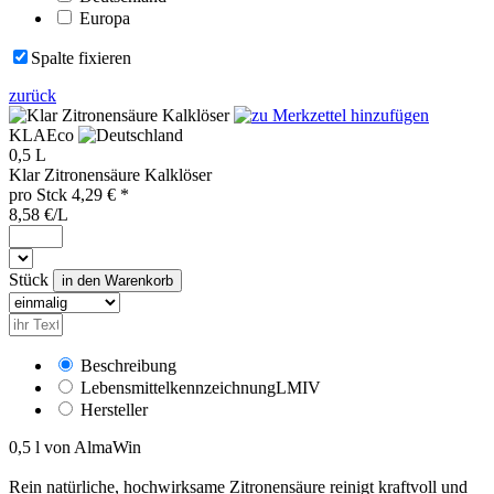
Europa
Spalte fixieren
zurück
KLA
Eco
0,5 L
Klar Zitronensäure Kalklöser
pro
Stck
4,29
€ *
8,58 €/L
Stück
Beschreibung
Lebensmittelkennzeichnung
LMIV
Hersteller
0,5 l von AlmaWin
Rein natürliche, hochwirksame Zitronensäure reinigt kraftvoll und