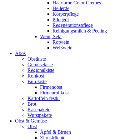
Haarfarbe Color Cremes
Heilerde
Körperpflege
Pflegeöl
Regenerationspflege
Reinigungsmilch & Peeling
Wein, Sekt
Rotwein
Weißwein
Abos
Obstkiste
Gemüsekiste
Regionalkiste
Rohkost
Bürokiste
Firmenobst
Firmenrohkost
Kartoffeln festk.
Brot
Käsepakete
Wurstpakete
Obst & Gemüse
Obst
Äpfel & Birnen
Zitrusfrüchte