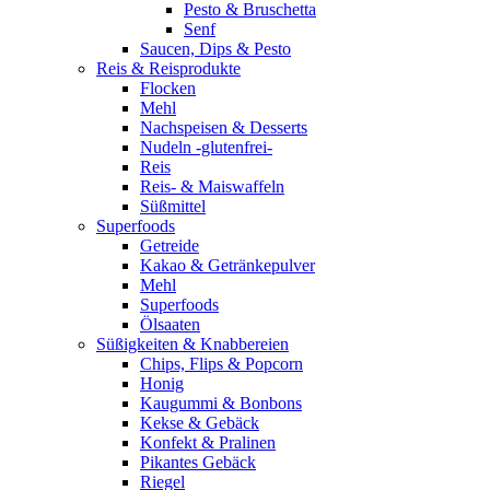
Pesto & Bruschetta
Senf
Saucen, Dips & Pesto
Reis & Reisprodukte
Flocken
Mehl
Nachspeisen & Desserts
Nudeln -glutenfrei-
Reis
Reis- & Maiswaffeln
Süßmittel
Superfoods
Getreide
Kakao & Getränkepulver
Mehl
Superfoods
Ölsaaten
Süßigkeiten & Knabbereien
Chips, Flips & Popcorn
Honig
Kaugummi & Bonbons
Kekse & Gebäck
Konfekt & Pralinen
Pikantes Gebäck
Riegel