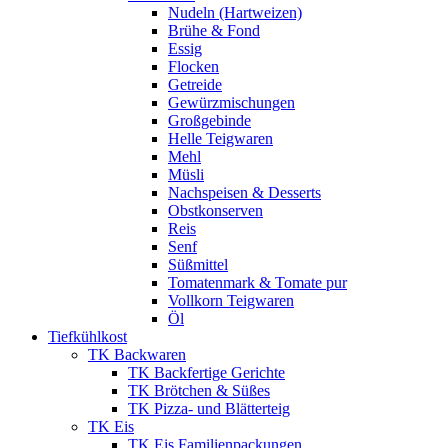
Nudeln (Hartweizen)
Brühe & Fond
Essig
Flocken
Getreide
Gewürzmischungen
Großgebinde
Helle Teigwaren
Mehl
Müsli
Nachspeisen & Desserts
Obstkonserven
Reis
Senf
Süßmittel
Tomatenmark & Tomate pur
Vollkorn Teigwaren
Öl
Tiefkühlkost
TK Backwaren
TK Backfertige Gerichte
TK Brötchen & Süßes
TK Pizza- und Blätterteig
TK Eis
TK Eis Familienpackungen