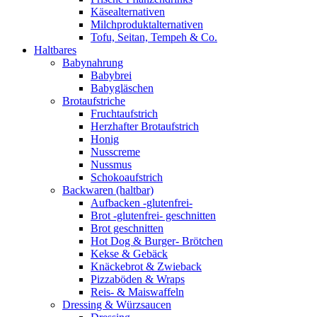
Käsealternativen
Milchproduktalternativen
Tofu, Seitan, Tempeh & Co.
Haltbares
Babynahrung
Babybrei
Babygläschen
Brotaufstriche
Fruchtaufstrich
Herzhafter Brotaufstrich
Honig
Nusscreme
Nussmus
Schokoaufstrich
Backwaren (haltbar)
Aufbacken -glutenfrei-
Brot -glutenfrei- geschnitten
Brot geschnitten
Hot Dog & Burger- Brötchen
Kekse & Gebäck
Knäckebrot & Zwieback
Pizzaböden & Wraps
Reis- & Maiswaffeln
Dressing & Würzsaucen