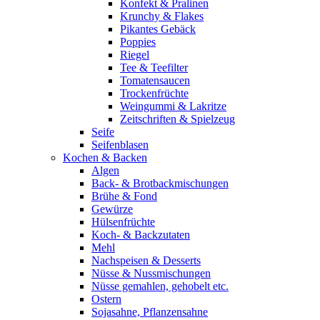
Konfekt & Pralinen
Krunchy & Flakes
Pikantes Gebäck
Poppies
Riegel
Tee & Teefilter
Tomatensaucen
Trockenfrüchte
Weingummi & Lakritze
Zeitschriften & Spielzeug
Seife
Seifenblasen
Kochen & Backen
Algen
Back- & Brotbackmischungen
Brühe & Fond
Gewürze
Hülsenfrüchte
Koch- & Backzutaten
Mehl
Nachspeisen & Desserts
Nüsse & Nussmischungen
Nüsse gemahlen, gehobelt etc.
Ostern
Sojasahne, Pflanzensahne