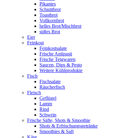
Pikantes
Schnittbrot
Toastbrot
Vollkornbrot
helles Brot/Mischbrot
süßes Brot
Eier
Feinkost
Feinkostsalate
Frische Antipasti
Frische Teigwaren
Saucen, Dips & Pesto
Weitere Kühlprodukte
Fisch
Fischsalate
Räucherfisch
Fleisch
Geflügel
Lamm
Rind
Schwein
Frische Säfte, Shots & Smoothie
Shots & Erfrischungsgetränke
Smoothies & Saft
Käse