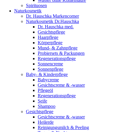
Wasser ohne Kohlensäure
Spirituosen
Naturkosmetik
Dr. Hauschka Markencorner
Naturkosmetik Dr.Hauschka
Dr. Hauschka med.
Gesichtspflege
Haarpflege
Körperpflege
Mund- & Zahnpflege
Probiersets & Packungen
Regenerationspflege
Sonnencreme
Sonnenpflege
Baby- & Kinderpflege
Babycreme
Gesichtscreme & -wasser
Pflegeöl
Regenerationspflege
Seife
Shampoo
Gesichtspflege
Gesichtscreme & -wasser
Heilerde
Reinigungsmilch & Peeling