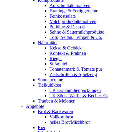
Kühlprodukte
Aufschnittalternativen
Bratlinge & Fertiggerichte
Feinkostsalate
Milchproduktalternativen
Pudding & Dessert
Sahne & Sauermilchprodukte
Tofu, Seitan, Tempeh & Co.
Nährmittel
Kekse & Gebäck
Konfekt & Pralinen
Riegel
Süßmittel
Tomatenmark & Tomate pur
Zeitschriften & Spielzeug
Sonnencreme
Tiefkühlkost
TK Eis Familienpackungen
TK Stiel-, Waffel-& Becher Eis
Trauben & Melonen
Angebote
Brot & Backwaren
Vollkornbrot
helles Brot/Mischbrot
Eier