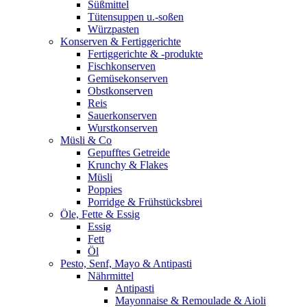
Süßmittel
Tütensuppen u.-soßen
Würzpasten
Konserven & Fertiggerichte
Fertiggerichte & -produkte
Fischkonserven
Gemüsekonserven
Obstkonserven
Reis
Sauerkonserven
Wurstkonserven
Müsli & Co
Gepufftes Getreide
Krunchy & Flakes
Müsli
Poppies
Porridge & Frühstücksbrei
Öle, Fette & Essig
Essig
Fett
Öl
Pesto, Senf, Mayo & Antipasti
Nährmittel
Antipasti
Mayonnaise & Remoulade & Aioli