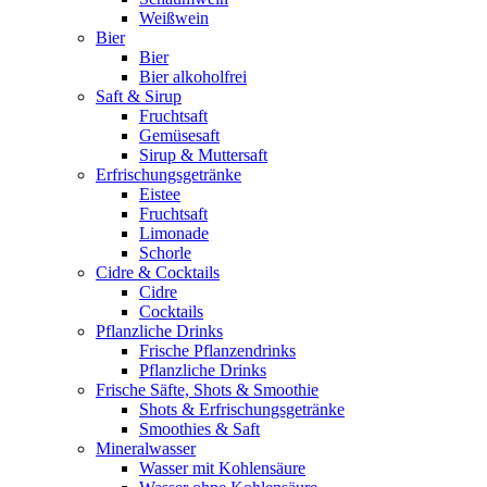
Weißwein
Bier
Bier
Bier alkoholfrei
Saft & Sirup
Fruchtsaft
Gemüsesaft
Sirup & Muttersaft
Erfrischungsgetränke
Eistee
Fruchtsaft
Limonade
Schorle
Cidre & Cocktails
Cidre
Cocktails
Pflanzliche Drinks
Frische Pflanzendrinks
Pflanzliche Drinks
Frische Säfte, Shots & Smoothie
Shots & Erfrischungsgetränke
Smoothies & Saft
Mineralwasser
Wasser mit Kohlensäure