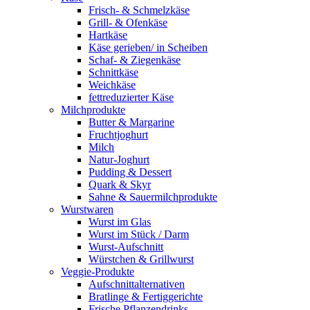
Frisch- & Schmelzkäse
Grill- & Ofenkäse
Hartkäse
Käse gerieben/ in Scheiben
Schaf- & Ziegenkäse
Schnittkäse
Weichkäse
fettreduzierter Käse
Milchprodukte
Butter & Margarine
Fruchtjoghurt
Milch
Natur-Joghurt
Pudding & Dessert
Quark & Skyr
Sahne & Sauermilchprodukte
Wurstwaren
Wurst im Glas
Wurst im Stück / Darm
Wurst-Aufschnitt
Würstchen & Grillwurst
Veggie-Produkte
Aufschnittalternativen
Bratlinge & Fertiggerichte
Frische Pflanzendrinks