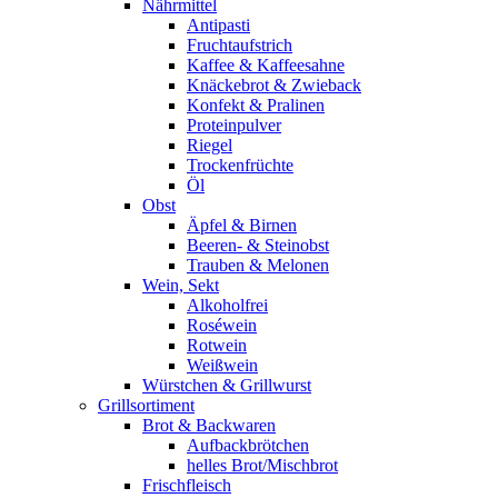
Nährmittel
Antipasti
Fruchtaufstrich
Kaffee & Kaffeesahne
Knäckebrot & Zwieback
Konfekt & Pralinen
Proteinpulver
Riegel
Trockenfrüchte
Öl
Obst
Äpfel & Birnen
Beeren- & Steinobst
Trauben & Melonen
Wein, Sekt
Alkoholfrei
Roséwein
Rotwein
Weißwein
Würstchen & Grillwurst
Grillsortiment
Brot & Backwaren
Aufbackbrötchen
helles Brot/Mischbrot
Frischfleisch