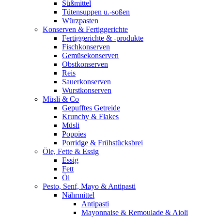
Süßmittel
Tütensuppen u.-soßen
Würzpasten
Konserven & Fertiggerichte
Fertiggerichte & -produkte
Fischkonserven
Gemüsekonserven
Obstkonserven
Reis
Sauerkonserven
Wurstkonserven
Müsli & Co
Gepufftes Getreide
Krunchy & Flakes
Müsli
Poppies
Porridge & Frühstücksbrei
Öle, Fette & Essig
Essig
Fett
Öl
Pesto, Senf, Mayo & Antipasti
Nährmittel
Antipasti
Mayonnaise & Remoulade & Aioli