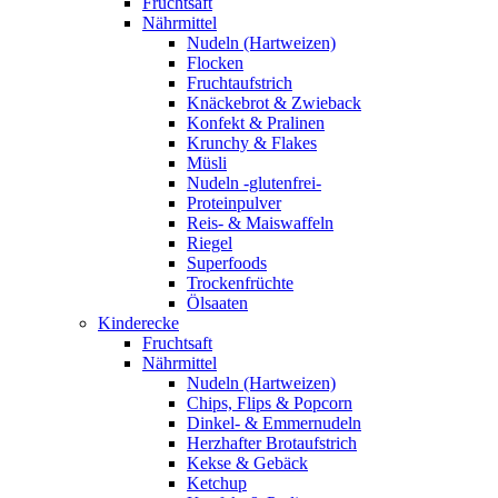
Fruchtsaft
Nährmittel
Nudeln (Hartweizen)
Flocken
Fruchtaufstrich
Knäckebrot & Zwieback
Konfekt & Pralinen
Krunchy & Flakes
Müsli
Nudeln -glutenfrei-
Proteinpulver
Reis- & Maiswaffeln
Riegel
Superfoods
Trockenfrüchte
Ölsaaten
Kinderecke
Fruchtsaft
Nährmittel
Nudeln (Hartweizen)
Chips, Flips & Popcorn
Dinkel- & Emmernudeln
Herzhafter Brotaufstrich
Kekse & Gebäck
Ketchup