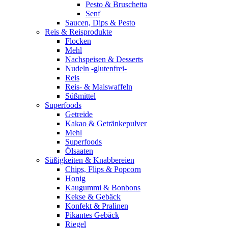
Pesto & Bruschetta
Senf
Saucen, Dips & Pesto
Reis & Reisprodukte
Flocken
Mehl
Nachspeisen & Desserts
Nudeln -glutenfrei-
Reis
Reis- & Maiswaffeln
Süßmittel
Superfoods
Getreide
Kakao & Getränkepulver
Mehl
Superfoods
Ölsaaten
Süßigkeiten & Knabbereien
Chips, Flips & Popcorn
Honig
Kaugummi & Bonbons
Kekse & Gebäck
Konfekt & Pralinen
Pikantes Gebäck
Riegel