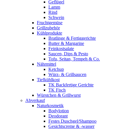
Geflügel
Lamm
Rind
Schwein
Fruchtgemüse
Grillzubehör
Kühlprodukte
Bratlinge & Fertiggerichte
Butter & Margarine
Feinkostsalate
Saucen, Dips & Pesto
Tofu, Seitan, Tempeh & Co.
Nährmittel
Ketchup
Würz- & Grillsaucen
Tiefkühlkost
TK Backfertige Gerichte
TK Fisch
Würstchen & Grillwurst
Abverkauf
Naturkosmetik
Bodylotion
Deodorant
Festes Duschgel/Shampoo
Gesichtscreme & -wasser