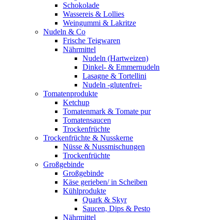
Schokolade
Wassereis & Lollies
Weingummi & Lakritze
Nudeln & Co
Frische Teigwaren
Nährmittel
Nudeln (Hartweizen)
Dinkel- & Emmernudeln
Lasagne & Tortellini
Nudeln -glutenfrei-
Tomatenprodukte
Ketchup
Tomatenmark & Tomate pur
Tomatensaucen
Trockenfrüchte
Trockenfrüchte & Nusskerne
Nüsse & Nussmischungen
Trockenfrüchte
Großgebinde
Großgebinde
Käse gerieben/ in Scheiben
Kühlprodukte
Quark & Skyr
Saucen, Dips & Pesto
Nährmittel