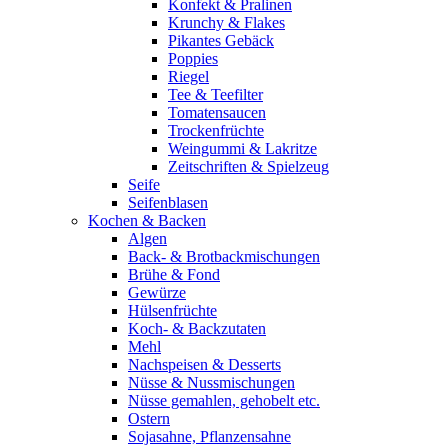
Konfekt & Pralinen
Krunchy & Flakes
Pikantes Gebäck
Poppies
Riegel
Tee & Teefilter
Tomatensaucen
Trockenfrüchte
Weingummi & Lakritze
Zeitschriften & Spielzeug
Seife
Seifenblasen
Kochen & Backen
Algen
Back- & Brotbackmischungen
Brühe & Fond
Gewürze
Hülsenfrüchte
Koch- & Backzutaten
Mehl
Nachspeisen & Desserts
Nüsse & Nussmischungen
Nüsse gemahlen, gehobelt etc.
Ostern
Sojasahne, Pflanzensahne