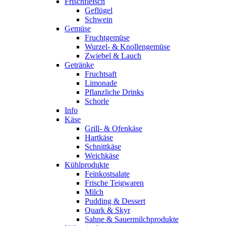
Frischfleisch
Geflügel
Schwein
Gemüse
Fruchtgemüse
Wurzel- & Knollengemüse
Zwiebel & Lauch
Getränke
Fruchtsaft
Limonade
Pflanzliche Drinks
Schorle
Info
Käse
Grill- & Ofenkäse
Hartkäse
Schnittkäse
Weichkäse
Kühlprodukte
Feinkostsalate
Frische Teigwaren
Milch
Pudding & Dessert
Quark & Skyr
Sahne & Sauermilchprodukte