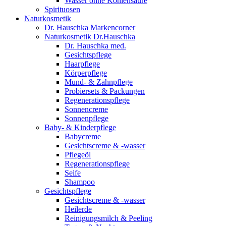
Wasser ohne Kohlensäure
Spirituosen
Naturkosmetik
Dr. Hauschka Markencorner
Naturkosmetik Dr.Hauschka
Dr. Hauschka med.
Gesichtspflege
Haarpflege
Körperpflege
Mund- & Zahnpflege
Probiersets & Packungen
Regenerationspflege
Sonnencreme
Sonnenpflege
Baby- & Kinderpflege
Babycreme
Gesichtscreme & -wasser
Pflegeöl
Regenerationspflege
Seife
Shampoo
Gesichtspflege
Gesichtscreme & -wasser
Heilerde
Reinigungsmilch & Peeling