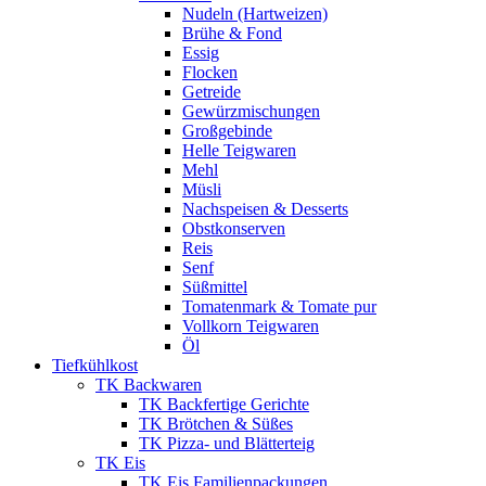
Nudeln (Hartweizen)
Brühe & Fond
Essig
Flocken
Getreide
Gewürzmischungen
Großgebinde
Helle Teigwaren
Mehl
Müsli
Nachspeisen & Desserts
Obstkonserven
Reis
Senf
Süßmittel
Tomatenmark & Tomate pur
Vollkorn Teigwaren
Öl
Tiefkühlkost
TK Backwaren
TK Backfertige Gerichte
TK Brötchen & Süßes
TK Pizza- und Blätterteig
TK Eis
TK Eis Familienpackungen