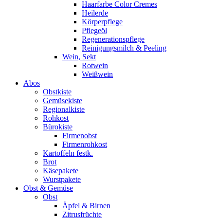
Haarfarbe Color Cremes
Heilerde
Körperpflege
Pflegeöl
Regenerationspflege
Reinigungsmilch & Peeling
Wein, Sekt
Rotwein
Weißwein
Abos
Obstkiste
Gemüsekiste
Regionalkiste
Rohkost
Bürokiste
Firmenobst
Firmenrohkost
Kartoffeln festk.
Brot
Käsepakete
Wurstpakete
Obst & Gemüse
Obst
Äpfel & Birnen
Zitrusfrüchte