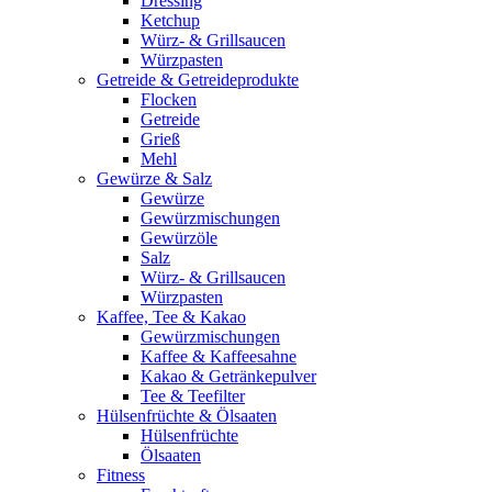
Dressing
Ketchup
Würz- & Grillsaucen
Würzpasten
Getreide & Getreideprodukte
Flocken
Getreide
Grieß
Mehl
Gewürze & Salz
Gewürze
Gewürzmischungen
Gewürzöle
Salz
Würz- & Grillsaucen
Würzpasten
Kaffee, Tee & Kakao
Gewürzmischungen
Kaffee & Kaffeesahne
Kakao & Getränkepulver
Tee & Teefilter
Hülsenfrüchte & Ölsaaten
Hülsenfrüchte
Ölsaaten
Fitness