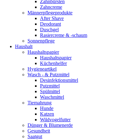
Zahnbürsten
Zahncreme
Männerpflegeprodukte
After Shave
Deodorant
Duschgel
Rasiercreme & -schaum
Sonnenpflege
Haushalt
Haushaltspapier
Haushaltspapier
Küchenhelfer
Hygieneartikel
Wasch - & Putzmittel
Desinfektionsmittel
Putzmittel
Spülmittel
Waschmittel
Tiernahrung
Hunde
Katzen
Wildvogelfutter
Dünger & Blumenerde
Gesundheit
Saatgut