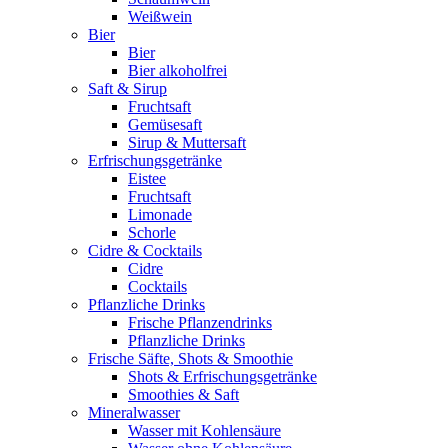
Weißwein
Bier
Bier
Bier alkoholfrei
Saft & Sirup
Fruchtsaft
Gemüsesaft
Sirup & Muttersaft
Erfrischungsgetränke
Eistee
Fruchtsaft
Limonade
Schorle
Cidre & Cocktails
Cidre
Cocktails
Pflanzliche Drinks
Frische Pflanzendrinks
Pflanzliche Drinks
Frische Säfte, Shots & Smoothie
Shots & Erfrischungsgetränke
Smoothies & Saft
Mineralwasser
Wasser mit Kohlensäure