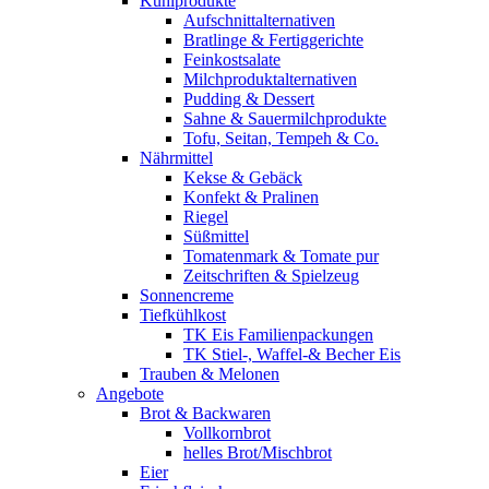
Kühlprodukte
Aufschnittalternativen
Bratlinge & Fertiggerichte
Feinkostsalate
Milchproduktalternativen
Pudding & Dessert
Sahne & Sauermilchprodukte
Tofu, Seitan, Tempeh & Co.
Nährmittel
Kekse & Gebäck
Konfekt & Pralinen
Riegel
Süßmittel
Tomatenmark & Tomate pur
Zeitschriften & Spielzeug
Sonnencreme
Tiefkühlkost
TK Eis Familienpackungen
TK Stiel-, Waffel-& Becher Eis
Trauben & Melonen
Angebote
Brot & Backwaren
Vollkornbrot
helles Brot/Mischbrot
Eier