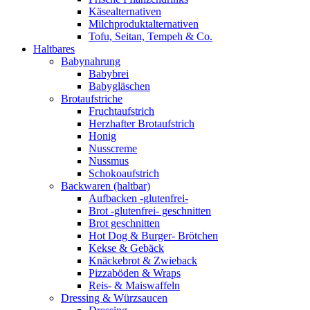
Käsealternativen
Milchproduktalternativen
Tofu, Seitan, Tempeh & Co.
Haltbares
Babynahrung
Babybrei
Babygläschen
Brotaufstriche
Fruchtaufstrich
Herzhafter Brotaufstrich
Honig
Nusscreme
Nussmus
Schokoaufstrich
Backwaren (haltbar)
Aufbacken -glutenfrei-
Brot -glutenfrei- geschnitten
Brot geschnitten
Hot Dog & Burger- Brötchen
Kekse & Gebäck
Knäckebrot & Zwieback
Pizzaböden & Wraps
Reis- & Maiswaffeln
Dressing & Würzsaucen