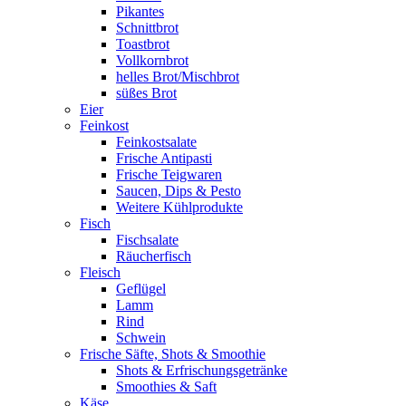
Pikantes
Schnittbrot
Toastbrot
Vollkornbrot
helles Brot/Mischbrot
süßes Brot
Eier
Feinkost
Feinkostsalate
Frische Antipasti
Frische Teigwaren
Saucen, Dips & Pesto
Weitere Kühlprodukte
Fisch
Fischsalate
Räucherfisch
Fleisch
Geflügel
Lamm
Rind
Schwein
Frische Säfte, Shots & Smoothie
Shots & Erfrischungsgetränke
Smoothies & Saft
Käse