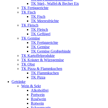
TK Stiel-, Waffel-& Becher Eis
TK Fertiggerichte
TK Fisch
TK Fisch
TK Meeresfrüchte
TK Fleisch
TK Fleisch
TK Geflügel
TK Gemüse
TK Fertiggerichte
TK Gemüse
TK Gemüse Großgebinde
TK Kartoffelprodukte
TK Kräuter & Würzgemüse
TK Obst
TK Pizza & Flammkuchen
TK Flammkuchen
TK Pizza
Getränke
Wein & Sekt
Alkoholfrei
Portwein
Roséwein
Rotwein
Schaumwein