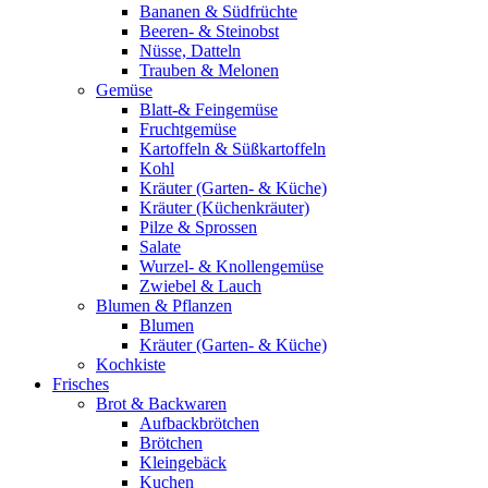
Bananen & Südfrüchte
Beeren- & Steinobst
Nüsse, Datteln
Trauben & Melonen
Gemüse
Blatt-& Feingemüse
Fruchtgemüse
Kartoffeln & Süßkartoffeln
Kohl
Kräuter (Garten- & Küche)
Kräuter (Küchenkräuter)
Pilze & Sprossen
Salate
Wurzel- & Knollengemüse
Zwiebel & Lauch
Blumen & Pflanzen
Blumen
Kräuter (Garten- & Küche)
Kochkiste
Frisches
Brot & Backwaren
Aufbackbrötchen
Brötchen
Kleingebäck
Kuchen