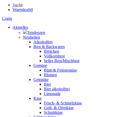
Suche
Warenkorb
0
Login
Aktuelles
Tendenzen
Neuheiten
Alkoholfrei
Brot & Backwaren
Brötchen
Vollkornbrot
helles Brot/Mischbrot
Gemüse
Blatt-& Feingemüse
Blumen
Getränke
Bier
Bier alkoholfrei
Limonade
Käse
Frisch- & Schmelzkäse
Grill- & Ofenkäse
Schnittkäse