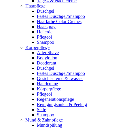
Tages- & Nachtcreme
Haarpflege
Duschgel
Festes Duschgel/Shampoo
Haarfarbe Color Cremes
Haarspray
Heilerde
Pflegeöl
Shampoo
Körperpflege
After Shave
Bodylotion
Deodorant
Duschgel
Festes Duschgel/Shampoo
Gesichtscreme & -wasser
Handcreme
Körperpflege
Pflegeöl
Regenerationspflege
Reinigungsmilch & Peeling
Seife
Shampoo
Mund & Zahnpflege
Mundspülung