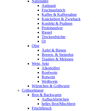
Nährmittel
Antipasti
Fruchtaufstrich
Kaffee & Kaffeesahne
Knäckebrot & Zwieback
Konfekt & Pralinen
Proteinpulver
Riegel
Trockenfrüchte
Öl
Obst
Äpfel & Birnen
Beeren- & Steinobst
Trauben & Melonen
Wein, Sekt
Alkoholfrei
Roséwein
Rotwein
Weißwein
Würstchen & Grillwurst
Grillsortiment
Brot & Backwaren
Aufbackbrötchen
helles Brot/Mischbrot
Frischfleisch