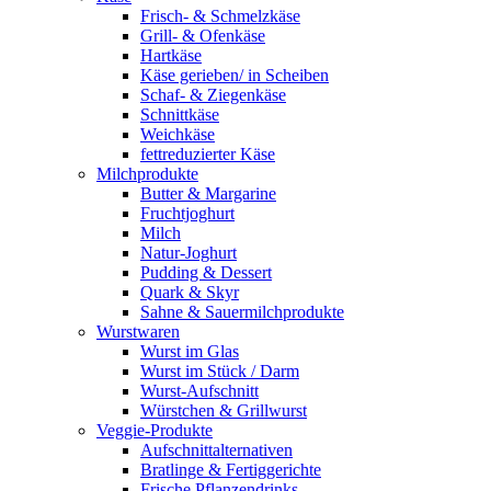
Frisch- & Schmelzkäse
Grill- & Ofenkäse
Hartkäse
Käse gerieben/ in Scheiben
Schaf- & Ziegenkäse
Schnittkäse
Weichkäse
fettreduzierter Käse
Milchprodukte
Butter & Margarine
Fruchtjoghurt
Milch
Natur-Joghurt
Pudding & Dessert
Quark & Skyr
Sahne & Sauermilchprodukte
Wurstwaren
Wurst im Glas
Wurst im Stück / Darm
Wurst-Aufschnitt
Würstchen & Grillwurst
Veggie-Produkte
Aufschnittalternativen
Bratlinge & Fertiggerichte
Frische Pflanzendrinks