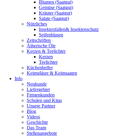
Blumen (Saatgut)
Gemüse (Saatgut)
Kräuter (Saatgut)
Salate (Saatgut)
Nützliches
Insektenfallen& Insektenschutz
Seifenblasen
Zeitschriften
Ätherische Öle
Kerzen & Teelichter
Kerzen
Teelichter
Küchenhelfer
Keimgläser & Keimsaaten
Info
Neukunde
Liefergebiet
Firmenkunden
Schulen und Kitas
Unsere Partner
Blog
Videos
Geschichte
Das Team
Stellenangebote