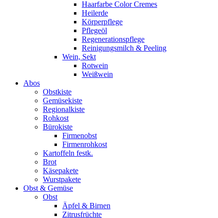
Haarfarbe Color Cremes
Heilerde
Körperpflege
Pflegeöl
Regenerationspflege
Reinigungsmilch & Peeling
Wein, Sekt
Rotwein
Weißwein
Abos
Obstkiste
Gemüsekiste
Regionalkiste
Rohkost
Bürokiste
Firmenobst
Firmenrohkost
Kartoffeln festk.
Brot
Käsepakete
Wurstpakete
Obst & Gemüse
Obst
Äpfel & Birnen
Zitrusfrüchte