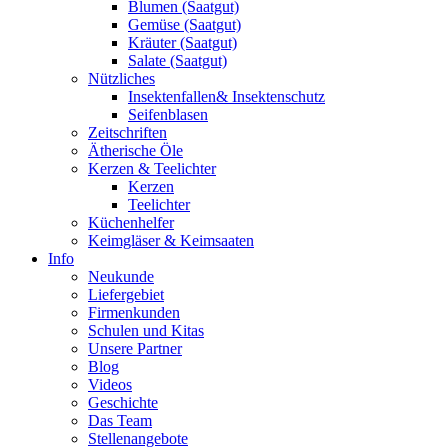
Blumen (Saatgut)
Gemüse (Saatgut)
Kräuter (Saatgut)
Salate (Saatgut)
Nützliches
Insektenfallen& Insektenschutz
Seifenblasen
Zeitschriften
Ätherische Öle
Kerzen & Teelichter
Kerzen
Teelichter
Küchenhelfer
Keimgläser & Keimsaaten
Info
Neukunde
Liefergebiet
Firmenkunden
Schulen und Kitas
Unsere Partner
Blog
Videos
Geschichte
Das Team
Stellenangebote