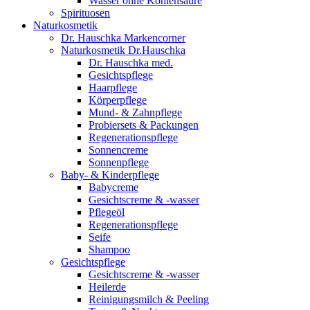
Wasser ohne Kohlensäure
Spirituosen
Naturkosmetik
Dr. Hauschka Markencorner
Naturkosmetik Dr.Hauschka
Dr. Hauschka med.
Gesichtspflege
Haarpflege
Körperpflege
Mund- & Zahnpflege
Probiersets & Packungen
Regenerationspflege
Sonnencreme
Sonnenpflege
Baby- & Kinderpflege
Babycreme
Gesichtscreme & -wasser
Pflegeöl
Regenerationspflege
Seife
Shampoo
Gesichtspflege
Gesichtscreme & -wasser
Heilerde
Reinigungsmilch & Peeling