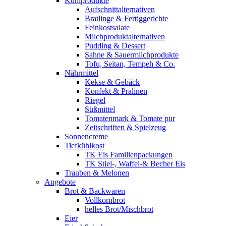
Kühlprodukte
Aufschnittalternativen
Bratlinge & Fertiggerichte
Feinkostsalate
Milchproduktalternativen
Pudding & Dessert
Sahne & Sauermilchprodukte
Tofu, Seitan, Tempeh & Co.
Nährmittel
Kekse & Gebäck
Konfekt & Pralinen
Riegel
Süßmittel
Tomatenmark & Tomate pur
Zeitschriften & Spielzeug
Sonnencreme
Tiefkühlkost
TK Eis Familienpackungen
TK Stiel-, Waffel-& Becher Eis
Trauben & Melonen
Angebote
Brot & Backwaren
Vollkornbrot
helles Brot/Mischbrot
Eier