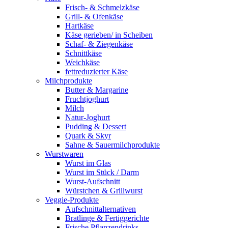
Frisch- & Schmelzkäse
Grill- & Ofenkäse
Hartkäse
Käse gerieben/ in Scheiben
Schaf- & Ziegenkäse
Schnittkäse
Weichkäse
fettreduzierter Käse
Milchprodukte
Butter & Margarine
Fruchtjoghurt
Milch
Natur-Joghurt
Pudding & Dessert
Quark & Skyr
Sahne & Sauermilchprodukte
Wurstwaren
Wurst im Glas
Wurst im Stück / Darm
Wurst-Aufschnitt
Würstchen & Grillwurst
Veggie-Produkte
Aufschnittalternativen
Bratlinge & Fertiggerichte
Frische Pflanzendrinks