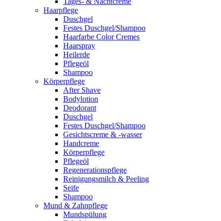
Tages- & Nachtcreme
Haarpflege
Duschgel
Festes Duschgel/Shampoo
Haarfarbe Color Cremes
Haarspray
Heilerde
Pflegeöl
Shampoo
Körperpflege
After Shave
Bodylotion
Deodorant
Duschgel
Festes Duschgel/Shampoo
Gesichtscreme & -wasser
Handcreme
Körperpflege
Pflegeöl
Regenerationspflege
Reinigungsmilch & Peeling
Seife
Shampoo
Mund & Zahnpflege
Mundspülung