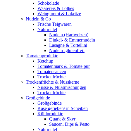
Schokolade
Wassereis & Lollies
Weingummi & Lakritze
Nudeln & Co
Frische Teigwaren
Nährmittel
Nudeln (Hartweizen)
Dinkel- & Emmernudeln
Lasagne & Tortellini
Nudeln -glutenfrei-
Tomatenprodukte
Ketchup
Tomatenmark & Tomate pur
Tomatensaucen
Trockenfrüchte
Trockenfrüchte & Nusskerne
Nüsse & Nussmischungen
Trockenfrüchte
Großgebinde
Großgebinde
Käse gerieben/ in Scheiben
Kühlprodukte
Quark & Skyr
Saucen, Dips & Pesto
Nährmittel