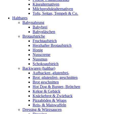
Käsealternativen
Milchproduktalternativen
Tofu, Seitan, Tempeh & Co.
Haltbares
Babynahrung
Babybrei
Babygläschen
Brotaufstriche
Fruchtaufstrich
Herzhafter Brotaufstrich
Honig
Nusscreme
Nussmus
Schokoaufstrich
Backwaren (haltbar)
Aufbacken -glutenfrei-
Brot -glutenfrei- geschnitten
Brot geschnitten
Hot Dog & Burger- Brötchen
Kekse & Gebäck
Knäckebrot & Zwieback
Pizzaböden & Wraps
Reis- & Maiswaffeln
Dressing & Würzsaucen