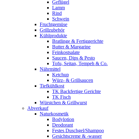
Geflügel
Lamm
Rind
Schwein
Fruchtgemüse
Grillzubehör
Kühlprodukte
Bratlinge & Fertiggerichte
Butter & Margarine
Feinkostsalate
Saucen, Dips & Pesto
Tofu, Seitan, Tempeh & Co.
Nährmittel
Ketchup
Würz- & Grillsaucen
Tiefkühlkost
TK Backfertige Gerichte
TK Fisch
Würstchen & Grillwurst
Abverkauf
Naturkosmetik
Bodylotion
Deodorant
Festes Duschgel/Shampoo
Gesichtscreme & -wasser