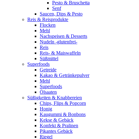
Pesto & Bruschetta
Senf
Saucen, Dips & Pesto
Reis & Reisprodukte
Flocken
Mehl
Nachspeisen & Desserts
Nudeln -glutenfrei-
Reis
Reis- & Maiswaffeln
Süßmittel
Superfoods
Getreide
Kakao & Getränkepulver
Mehl
Superfoods
Ölsaaten
Süßigkeiten & Knabbereien
Chips, Flips & Popcorn
Honig
Kaugummi & Bonbons
Kekse & Gebäck
Konfekt & Pralinen
Pikantes Gebäck
Riegel