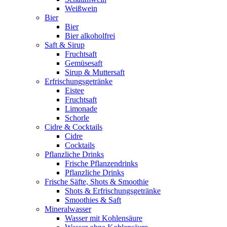
Weißwein
Bier
Bier
Bier alkoholfrei
Saft & Sirup
Fruchtsaft
Gemüsesaft
Sirup & Muttersaft
Erfrischungsgetränke
Eistee
Fruchtsaft
Limonade
Schorle
Cidre & Cocktails
Cidre
Cocktails
Pflanzliche Drinks
Frische Pflanzendrinks
Pflanzliche Drinks
Frische Säfte, Shots & Smoothie
Shots & Erfrischungsgetränke
Smoothies & Saft
Mineralwasser
Wasser mit Kohlensäure