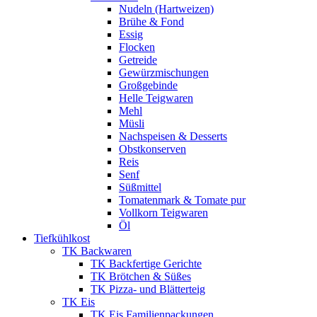
Nudeln (Hartweizen)
Brühe & Fond
Essig
Flocken
Getreide
Gewürzmischungen
Großgebinde
Helle Teigwaren
Mehl
Müsli
Nachspeisen & Desserts
Obstkonserven
Reis
Senf
Süßmittel
Tomatenmark & Tomate pur
Vollkorn Teigwaren
Öl
Tiefkühlkost
TK Backwaren
TK Backfertige Gerichte
TK Brötchen & Süßes
TK Pizza- und Blätterteig
TK Eis
TK Eis Familienpackungen