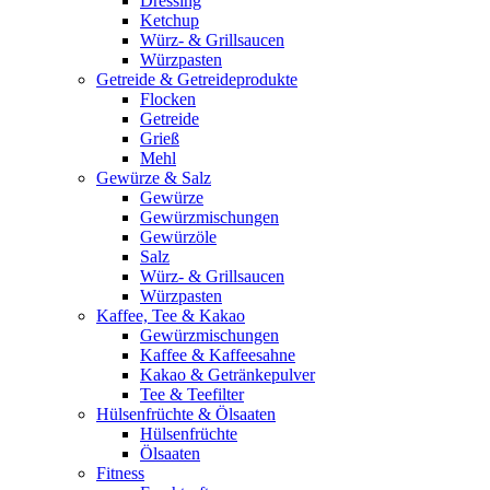
Dressing
Ketchup
Würz- & Grillsaucen
Würzpasten
Getreide & Getreideprodukte
Flocken
Getreide
Grieß
Mehl
Gewürze & Salz
Gewürze
Gewürzmischungen
Gewürzöle
Salz
Würz- & Grillsaucen
Würzpasten
Kaffee, Tee & Kakao
Gewürzmischungen
Kaffee & Kaffeesahne
Kakao & Getränkepulver
Tee & Teefilter
Hülsenfrüchte & Ölsaaten
Hülsenfrüchte
Ölsaaten
Fitness