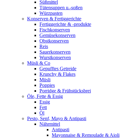
Süßmittel
Tütensuppen u.-soßen
Würzpasten
Konserven & Fertiggerichte
Fertiggerichte & -produkte
Fischkonserven
Gemüsekonserven
Obstkonserven
Reis
Sauerkonserven
Wurstkonserven
Müsli & Co
Gepufftes Getreide
Krunchy & Flakes
Müsli
Poppies
Porridge & Frühstücksbrei
Öle, Fette & Essig
Essig
Fett
Öl
Pesto, Senf, Mayo & Antipasti
Nährmittel
Antipasti
Mayonnaise & Remoulade & Aioli