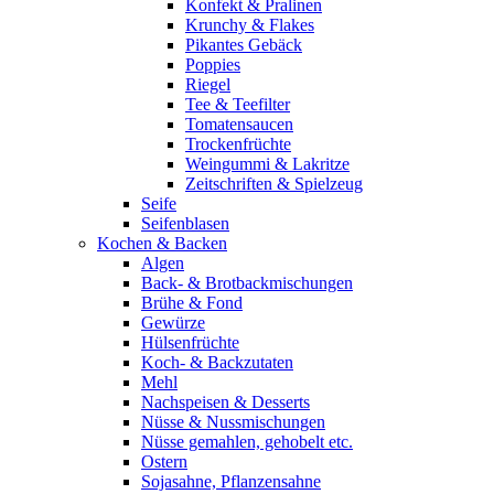
Konfekt & Pralinen
Krunchy & Flakes
Pikantes Gebäck
Poppies
Riegel
Tee & Teefilter
Tomatensaucen
Trockenfrüchte
Weingummi & Lakritze
Zeitschriften & Spielzeug
Seife
Seifenblasen
Kochen & Backen
Algen
Back- & Brotbackmischungen
Brühe & Fond
Gewürze
Hülsenfrüchte
Koch- & Backzutaten
Mehl
Nachspeisen & Desserts
Nüsse & Nussmischungen
Nüsse gemahlen, gehobelt etc.
Ostern
Sojasahne, Pflanzensahne