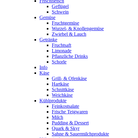
Frischfleisch
Geflügel
Schwein
Gemüse
Fruchtgemüse
Wurzel- & Knollengemüse
Zwiebel & Lauch
Getränke
Fruchtsaft
Limonade
Pflanzliche Drinks
Schorle
Info
Käse
Grill- & Ofenkäse
Hartkäse
Schnittkäse
Weichkäse
Kühlprodukte
Feinkostsalate
Frische Teigwaren
Milch
Pudding & Dessert
Quark & Skyr
Sahne & Sauermilchprodukte