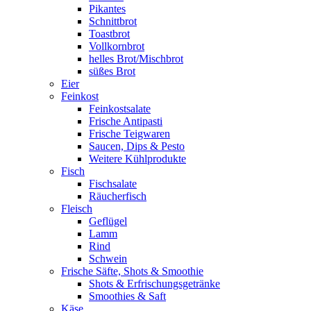
Pikantes
Schnittbrot
Toastbrot
Vollkornbrot
helles Brot/Mischbrot
süßes Brot
Eier
Feinkost
Feinkostsalate
Frische Antipasti
Frische Teigwaren
Saucen, Dips & Pesto
Weitere Kühlprodukte
Fisch
Fischsalate
Räucherfisch
Fleisch
Geflügel
Lamm
Rind
Schwein
Frische Säfte, Shots & Smoothie
Shots & Erfrischungsgetränke
Smoothies & Saft
Käse