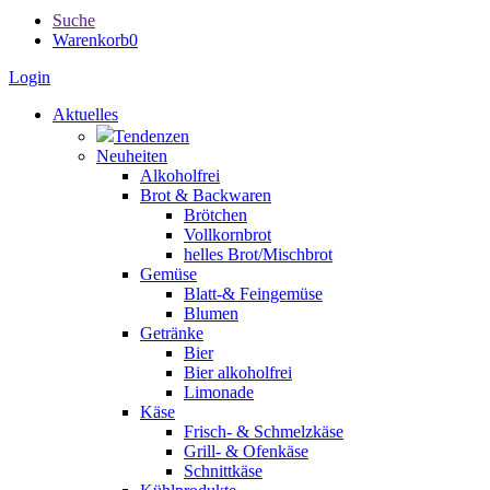
Suche
Warenkorb
0
Login
Aktuelles
Tendenzen
Neuheiten
Alkoholfrei
Brot & Backwaren
Brötchen
Vollkornbrot
helles Brot/Mischbrot
Gemüse
Blatt-& Feingemüse
Blumen
Getränke
Bier
Bier alkoholfrei
Limonade
Käse
Frisch- & Schmelzkäse
Grill- & Ofenkäse
Schnittkäse