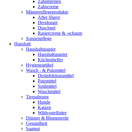
Zahnbürsten
Zahncreme
Männerpflegeprodukte
After Shave
Deodorant
Duschgel
Rasiercreme & -schaum
Sonnenpflege
Haushalt
Haushaltspapier
Haushaltspapier
Küchenhelfer
Hygieneartikel
Wasch - & Putzmittel
Desinfektionsmittel
Putzmittel
Spülmittel
Waschmittel
Tiernahrung
Hunde
Katzen
Wildvogelfutter
Dünger & Blumenerde
Gesundheit
Saatgut