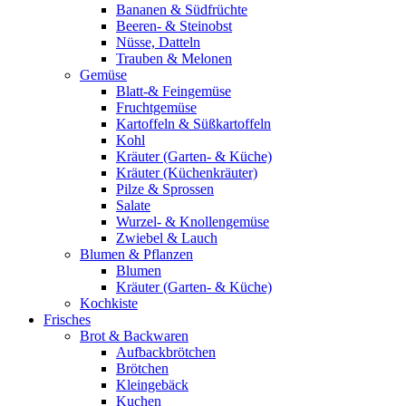
Bananen & Südfrüchte
Beeren- & Steinobst
Nüsse, Datteln
Trauben & Melonen
Gemüse
Blatt-& Feingemüse
Fruchtgemüse
Kartoffeln & Süßkartoffeln
Kohl
Kräuter (Garten- & Küche)
Kräuter (Küchenkräuter)
Pilze & Sprossen
Salate
Wurzel- & Knollengemüse
Zwiebel & Lauch
Blumen & Pflanzen
Blumen
Kräuter (Garten- & Küche)
Kochkiste
Frisches
Brot & Backwaren
Aufbackbrötchen
Brötchen
Kleingebäck
Kuchen