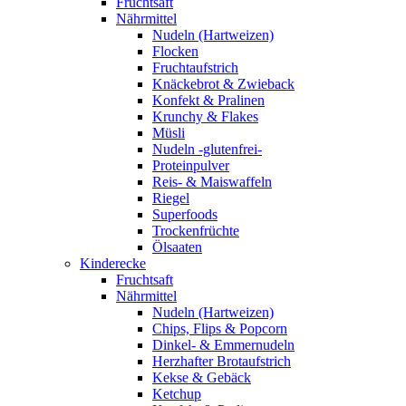
Fruchtsaft
Nährmittel
Nudeln (Hartweizen)
Flocken
Fruchtaufstrich
Knäckebrot & Zwieback
Konfekt & Pralinen
Krunchy & Flakes
Müsli
Nudeln -glutenfrei-
Proteinpulver
Reis- & Maiswaffeln
Riegel
Superfoods
Trockenfrüchte
Ölsaaten
Kinderecke
Fruchtsaft
Nährmittel
Nudeln (Hartweizen)
Chips, Flips & Popcorn
Dinkel- & Emmernudeln
Herzhafter Brotaufstrich
Kekse & Gebäck
Ketchup