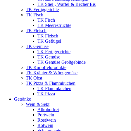
TK Stiel-, Waffel-& Becher Eis
TK Fertiggerichte
TK Fisch
TK Fisch
TK Meeresfrüchte
TK Fleisch
TK Fleisch
TK Geflügel
TK Gemüse
TK Fertiggerichte
TK Gemüse
TK Gemüse Großgebinde
TK Kartoffelprodukte
TK Kräuter & Würzgemüse
TK Obst
TK Pizza & Flammkuchen
TK Flammkuchen
TK Pizza
Getränke
Wein & Sekt
Alkoholfrei
Portwein
Roséwein
Rotwein
Schaumwein