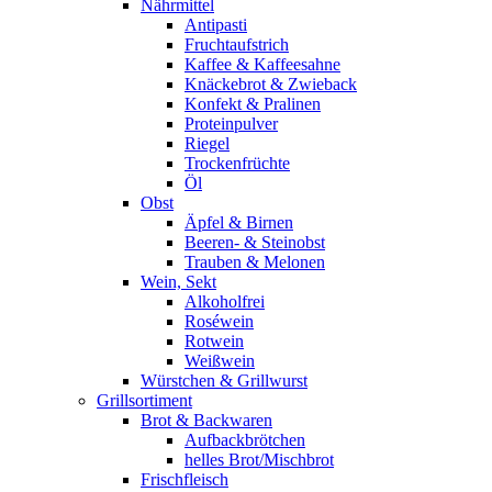
Nährmittel
Antipasti
Fruchtaufstrich
Kaffee & Kaffeesahne
Knäckebrot & Zwieback
Konfekt & Pralinen
Proteinpulver
Riegel
Trockenfrüchte
Öl
Obst
Äpfel & Birnen
Beeren- & Steinobst
Trauben & Melonen
Wein, Sekt
Alkoholfrei
Roséwein
Rotwein
Weißwein
Würstchen & Grillwurst
Grillsortiment
Brot & Backwaren
Aufbackbrötchen
helles Brot/Mischbrot
Frischfleisch