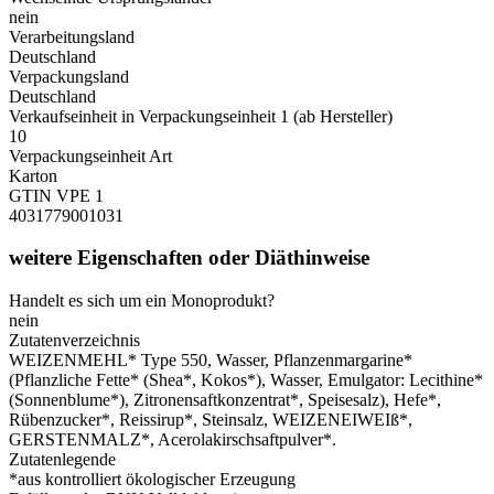
nein
Verarbeitungsland
Deutschland
Verpackungsland
Deutschland
Verkaufseinheit in Verpackungseinheit 1 (ab Hersteller)
10
Verpackungseinheit Art
Karton
GTIN VPE 1
4031779001031
weitere Eigenschaften oder Diäthinweise
Handelt es sich um ein Monoprodukt?
nein
Zutatenverzeichnis
WEIZENMEHL* Type 550, Wasser, Pflanzenmargarine*
(Pflanzliche Fette* (Shea*, Kokos*), Wasser, Emulgator: Lecithine*
(Sonnenblume*), Zitronensaftkonzentrat*, Speisesalz), Hefe*,
Rübenzucker*, Reissirup*, Steinsalz, WEIZENEIWEIß*,
GERSTENMALZ*, Acerolakirschsaftpulver*.
Zutatenlegende
*aus kontrolliert ökologischer Erzeugung