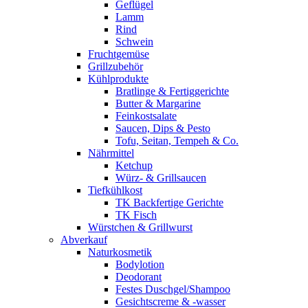
Geflügel
Lamm
Rind
Schwein
Fruchtgemüse
Grillzubehör
Kühlprodukte
Bratlinge & Fertiggerichte
Butter & Margarine
Feinkostsalate
Saucen, Dips & Pesto
Tofu, Seitan, Tempeh & Co.
Nährmittel
Ketchup
Würz- & Grillsaucen
Tiefkühlkost
TK Backfertige Gerichte
TK Fisch
Würstchen & Grillwurst
Abverkauf
Naturkosmetik
Bodylotion
Deodorant
Festes Duschgel/Shampoo
Gesichtscreme & -wasser