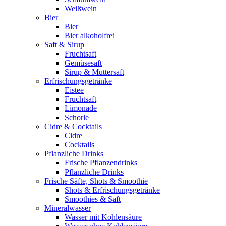
Weißwein
Bier
Bier
Bier alkoholfrei
Saft & Sirup
Fruchtsaft
Gemüsesaft
Sirup & Muttersaft
Erfrischungsgetränke
Eistee
Fruchtsaft
Limonade
Schorle
Cidre & Cocktails
Cidre
Cocktails
Pflanzliche Drinks
Frische Pflanzendrinks
Pflanzliche Drinks
Frische Säfte, Shots & Smoothie
Shots & Erfrischungsgetränke
Smoothies & Saft
Mineralwasser
Wasser mit Kohlensäure