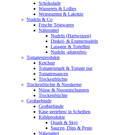
Schokolade
Wassereis & Lollies
Weingummi & Lakritze
Nudeln & Co
Frische Teigwaren
Nährmittel
Nudeln (Hartweizen)
Dinkel- & Emmernudeln
Lasagne & Tortellini
Nudeln -glutenfrei-
Tomatenprodukte
Ketchup
Tomatenmark & Tomate pur
Tomatensaucen
Trockenfrüchte
Trockenfrüchte & Nusskerne
Nüsse & Nussmischungen
Trockenfrüchte
Großgebinde
Großgebinde
Käse gerieben/ in Scheiben
Kühlprodukte
Quark & Skyr
Saucen, Dips & Pesto
Nährmittel