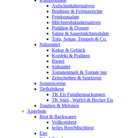
Kühlprodukte
Aufschnittalternativen
Bratlinge & Fertiggerichte
Feinkostsalate
Milchproduktalternativen
Pudding & Dessert
Sahne & Sauermilchprodukte
Tofu, Seitan, Tempeh & Co.
Nährmittel
Kekse & Gebäck
Konfekt & Pralinen
Riegel
Süßmittel
Tomatenmark & Tomate pur
Zeitschriften & Spielzeug
Sonnencreme
Tiefkühlkost
TK Eis Familienpackungen
TK Stiel-, Waffel-& Becher Eis
Trauben & Melonen
Angebote
Brot & Backwaren
Vollkornbrot
helles Brot/Mischbrot
Eier