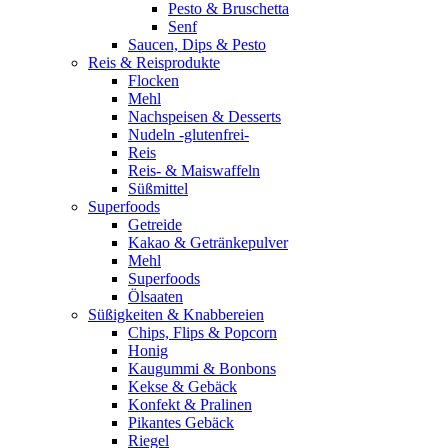
Pesto & Bruschetta
Senf
Saucen, Dips & Pesto
Reis & Reisprodukte
Flocken
Mehl
Nachspeisen & Desserts
Nudeln -glutenfrei-
Reis
Reis- & Maiswaffeln
Süßmittel
Superfoods
Getreide
Kakao & Getränkepulver
Mehl
Superfoods
Ölsaaten
Süßigkeiten & Knabbereien
Chips, Flips & Popcorn
Honig
Kaugummi & Bonbons
Kekse & Gebäck
Konfekt & Pralinen
Pikantes Gebäck
Riegel