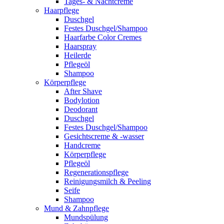
Tages- & Nachtcreme
Haarpflege
Duschgel
Festes Duschgel/Shampoo
Haarfarbe Color Cremes
Haarspray
Heilerde
Pflegeöl
Shampoo
Körperpflege
After Shave
Bodylotion
Deodorant
Duschgel
Festes Duschgel/Shampoo
Gesichtscreme & -wasser
Handcreme
Körperpflege
Pflegeöl
Regenerationspflege
Reinigungsmilch & Peeling
Seife
Shampoo
Mund & Zahnpflege
Mundspülung