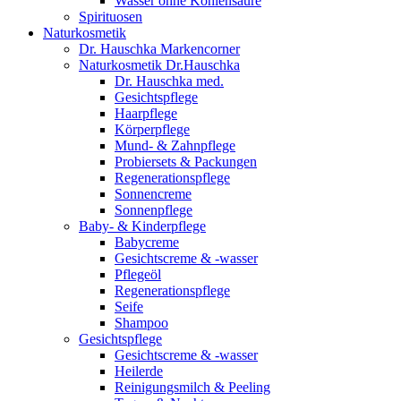
Wasser ohne Kohlensäure
Spirituosen
Naturkosmetik
Dr. Hauschka Markencorner
Naturkosmetik Dr.Hauschka
Dr. Hauschka med.
Gesichtspflege
Haarpflege
Körperpflege
Mund- & Zahnpflege
Probiersets & Packungen
Regenerationspflege
Sonnencreme
Sonnenpflege
Baby- & Kinderpflege
Babycreme
Gesichtscreme & -wasser
Pflegeöl
Regenerationspflege
Seife
Shampoo
Gesichtspflege
Gesichtscreme & -wasser
Heilerde
Reinigungsmilch & Peeling