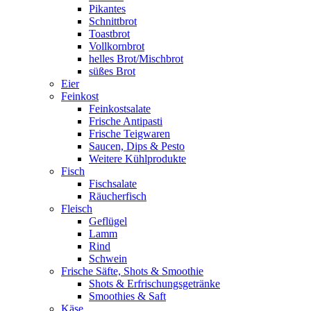
Pikantes
Schnittbrot
Toastbrot
Vollkornbrot
helles Brot/Mischbrot
süßes Brot
Eier
Feinkost
Feinkostsalate
Frische Antipasti
Frische Teigwaren
Saucen, Dips & Pesto
Weitere Kühlprodukte
Fisch
Fischsalate
Räucherfisch
Fleisch
Geflügel
Lamm
Rind
Schwein
Frische Säfte, Shots & Smoothie
Shots & Erfrischungsgetränke
Smoothies & Saft
Käse