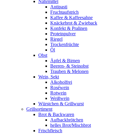
Nährmittel
Antipasti
Fruchtaufstrich
Kaffee & Kaffeesahne
Knäckebrot & Zwieback
Konfekt & Pralinen
Proteinpulver
Riegel
Trockenfrüchte
Öl
Obst
Äpfel & Birnen
Beeren- & Steinobst
Trauben & Melonen
Wein, Sekt
Alkoholfrei
Roséwein
Rotwein
Weißwein
Würstchen & Grillwurst
Grillsortiment
Brot & Backwaren
Aufbackbrötchen
helles Brot/Mischbrot
Frischfleisch