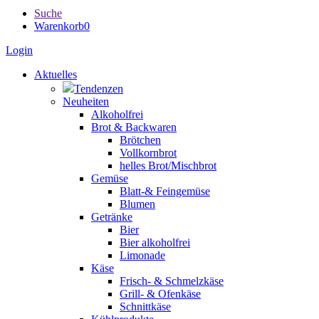
Suche
Warenkorb
0
Login
Aktuelles
Tendenzen
Neuheiten
Alkoholfrei
Brot & Backwaren
Brötchen
Vollkornbrot
helles Brot/Mischbrot
Gemüse
Blatt-& Feingemüse
Blumen
Getränke
Bier
Bier alkoholfrei
Limonade
Käse
Frisch- & Schmelzkäse
Grill- & Ofenkäse
Schnittkäse