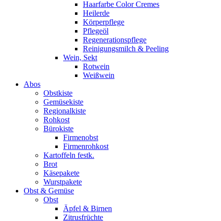
Haarfarbe Color Cremes
Heilerde
Körperpflege
Pflegeöl
Regenerationspflege
Reinigungsmilch & Peeling
Wein, Sekt
Rotwein
Weißwein
Abos
Obstkiste
Gemüsekiste
Regionalkiste
Rohkost
Bürokiste
Firmenobst
Firmenrohkost
Kartoffeln festk.
Brot
Käsepakete
Wurstpakete
Obst & Gemüse
Obst
Äpfel & Birnen
Zitrusfrüchte