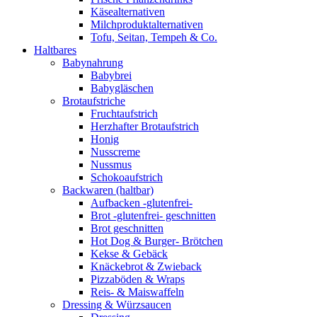
Käsealternativen
Milchproduktalternativen
Tofu, Seitan, Tempeh & Co.
Haltbares
Babynahrung
Babybrei
Babygläschen
Brotaufstriche
Fruchtaufstrich
Herzhafter Brotaufstrich
Honig
Nusscreme
Nussmus
Schokoaufstrich
Backwaren (haltbar)
Aufbacken -glutenfrei-
Brot -glutenfrei- geschnitten
Brot geschnitten
Hot Dog & Burger- Brötchen
Kekse & Gebäck
Knäckebrot & Zwieback
Pizzaböden & Wraps
Reis- & Maiswaffeln
Dressing & Würzsaucen