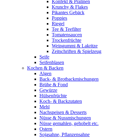
Konfekt & Pralinen
Krunchy & Flakes
Pikantes Gebäck
Poppies
Riegel
Tee & Teefilter
Tomatensaucen
Trockenfrüchte
Weingummi & Lakritze
Zeitschriften & Spielzeug
Seife
Seifenblasen
Kochen & Backen
Algen
Back- & Brotbackmischungen
Brühe & Fond
Gewürze
Hülsenfrüchte
Koch- & Backzutaten
Mehl
Nachspeisen & Desserts
Nüsse & Nussmischungen
Nüsse gemahlen, gehobelt etc.
Ostern
Sojasahne, Pflanzensahne