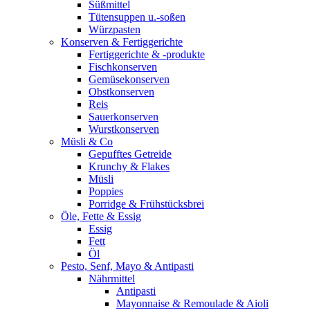
Süßmittel
Tütensuppen u.-soßen
Würzpasten
Konserven & Fertiggerichte
Fertiggerichte & -produkte
Fischkonserven
Gemüsekonserven
Obstkonserven
Reis
Sauerkonserven
Wurstkonserven
Müsli & Co
Gepufftes Getreide
Krunchy & Flakes
Müsli
Poppies
Porridge & Frühstücksbrei
Öle, Fette & Essig
Essig
Fett
Öl
Pesto, Senf, Mayo & Antipasti
Nährmittel
Antipasti
Mayonnaise & Remoulade & Aioli