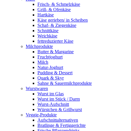
Frisch- & Schmelzkäse
Grill- & Ofenkäse
Hartkäse
Käse gerieben/ in Scheiben
Schaf- & Ziegenkäse
Schnittkäse
Weichkäse
fettreduzierter Käse
Milchprodukte
Butter & Margarine
Fruchtjoghurt
Milch
Natur-Joghurt
Pudding & Dessert
Quark & Skyr
Sahne & Sauermilchprodukte
Wurstwaren
Wurst im Glas
Wurst im Stück / Darm
Wurst-Aufschnitt
Würstchen & Grillwurst
Veggie-Produkte
Aufschnittalternativen
Bratlinge & Fertiggerichte
Frische Pflanzendrinks