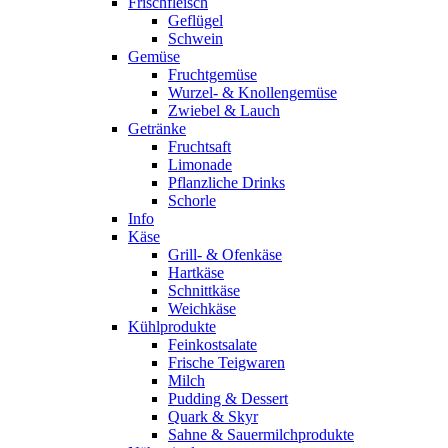
Frischfleisch
Geflügel
Schwein
Gemüse
Fruchtgemüse
Wurzel- & Knollengemüse
Zwiebel & Lauch
Getränke
Fruchtsaft
Limonade
Pflanzliche Drinks
Schorle
Info
Käse
Grill- & Ofenkäse
Hartkäse
Schnittkäse
Weichkäse
Kühlprodukte
Feinkostsalate
Frische Teigwaren
Milch
Pudding & Dessert
Quark & Skyr
Sahne & Sauermilchprodukte