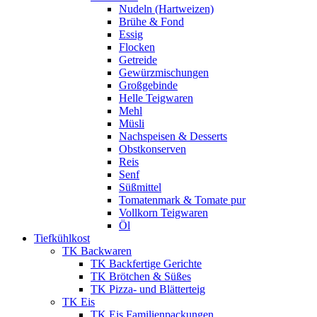
Nudeln (Hartweizen)
Brühe & Fond
Essig
Flocken
Getreide
Gewürzmischungen
Großgebinde
Helle Teigwaren
Mehl
Müsli
Nachspeisen & Desserts
Obstkonserven
Reis
Senf
Süßmittel
Tomatenmark & Tomate pur
Vollkorn Teigwaren
Öl
Tiefkühlkost
TK Backwaren
TK Backfertige Gerichte
TK Brötchen & Süßes
TK Pizza- und Blätterteig
TK Eis
TK Eis Familienpackungen