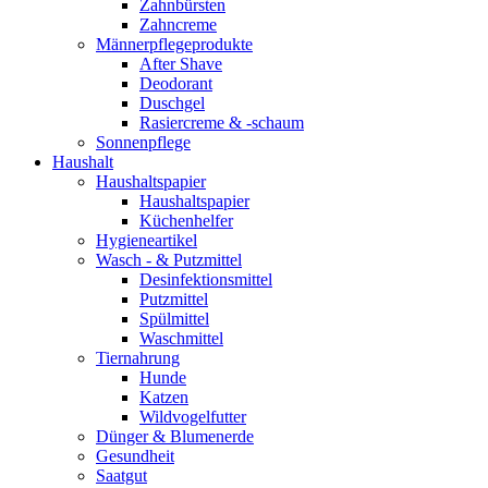
Zahnbürsten
Zahncreme
Männerpflegeprodukte
After Shave
Deodorant
Duschgel
Rasiercreme & -schaum
Sonnenpflege
Haushalt
Haushaltspapier
Haushaltspapier
Küchenhelfer
Hygieneartikel
Wasch - & Putzmittel
Desinfektionsmittel
Putzmittel
Spülmittel
Waschmittel
Tiernahrung
Hunde
Katzen
Wildvogelfutter
Dünger & Blumenerde
Gesundheit
Saatgut