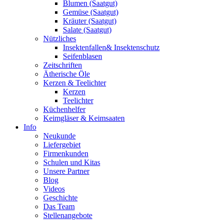
Blumen (Saatgut)
Gemüse (Saatgut)
Kräuter (Saatgut)
Salate (Saatgut)
Nützliches
Insektenfallen& Insektenschutz
Seifenblasen
Zeitschriften
Ätherische Öle
Kerzen & Teelichter
Kerzen
Teelichter
Küchenhelfer
Keimgläser & Keimsaaten
Info
Neukunde
Liefergebiet
Firmenkunden
Schulen und Kitas
Unsere Partner
Blog
Videos
Geschichte
Das Team
Stellenangebote