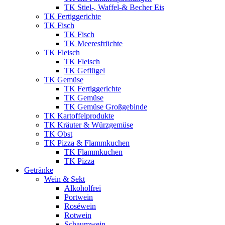
TK Stiel-, Waffel-& Becher Eis
TK Fertiggerichte
TK Fisch
TK Fisch
TK Meeresfrüchte
TK Fleisch
TK Fleisch
TK Geflügel
TK Gemüse
TK Fertiggerichte
TK Gemüse
TK Gemüse Großgebinde
TK Kartoffelprodukte
TK Kräuter & Würzgemüse
TK Obst
TK Pizza & Flammkuchen
TK Flammkuchen
TK Pizza
Getränke
Wein & Sekt
Alkoholfrei
Portwein
Roséwein
Rotwein
Schaumwein