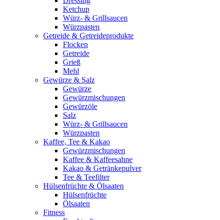
Dressing
Ketchup
Würz- & Grillsaucen
Würzpasten
Getreide & Getreideprodukte
Flocken
Getreide
Grieß
Mehl
Gewürze & Salz
Gewürze
Gewürzmischungen
Gewürzöle
Salz
Würz- & Grillsaucen
Würzpasten
Kaffee, Tee & Kakao
Gewürzmischungen
Kaffee & Kaffeesahne
Kakao & Getränkepulver
Tee & Teefilter
Hülsenfrüchte & Ölsaaten
Hülsenfrüchte
Ölsaaten
Fitness