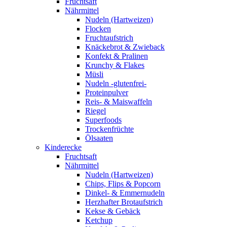
Fruchtsaft
Nährmittel
Nudeln (Hartweizen)
Flocken
Fruchtaufstrich
Knäckebrot & Zwieback
Konfekt & Pralinen
Krunchy & Flakes
Müsli
Nudeln -glutenfrei-
Proteinpulver
Reis- & Maiswaffeln
Riegel
Superfoods
Trockenfrüchte
Ölsaaten
Kinderecke
Fruchtsaft
Nährmittel
Nudeln (Hartweizen)
Chips, Flips & Popcorn
Dinkel- & Emmernudeln
Herzhafter Brotaufstrich
Kekse & Gebäck
Ketchup