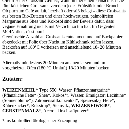
Ofenfrischer Croissant-Genuss, wann immer einem danach ist! Die
fünf köstlichen Croissants veredeln jedes Frühstück oder Brunch.
Ob pur zum Café au lait, herzhaft oder süß belegt – diese Croissants
aus besten Bio-Zutaten und einer hochwertigen, palmölfreien
Margarine aus Shea und Kokosöl sind der Beweis dafür, dass
vegane Ernährung nichts mit Verzicht zu tun hat. Im Gegenteil –
MOIN dieu, c’est bon!
Gewünschte Anzahl an Croissants entnehmen und auf Backpapier
abgedeckt mit Folie über Nacht im Kühlschrank reifen lassen.
Backofen auf 180°C vorheizen und anschließend 18- 20 Minuten
backen.
Alternativ mindestens 20 Minuten antauen lassen und im
vorgeheizten Ofen (180 °C Umluft) 18-20 Minuten backen.
Zutaten:
WEIZENMEHL
* Type 550, Wasser, Pflanzenmargarine*
(Pflanzliche Fette* (Shea*, Kokos*), Wasser, Emulgator: Lecithine*
(Sonnenblume*), Zitronensaftkonzentrat*, Speisesalz), Hefe*,
Rübenzucker*, Reissirup*, Steinsalz,
WEIZENEIWEIß
*,
GERSTENMALZ
*, Acerolakirschsaftpulver*.
*aus kontrolliert ökologischer Erzeugung