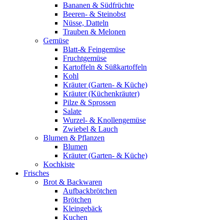
Bananen & Südfrüchte
Beeren- & Steinobst
Nüsse, Datteln
Trauben & Melonen
Gemüse
Blatt-& Feingemüse
Fruchtgemüse
Kartoffeln & Süßkartoffeln
Kohl
Kräuter (Garten- & Küche)
Kräuter (Küchenkräuter)
Pilze & Sprossen
Salate
Wurzel- & Knollengemüse
Zwiebel & Lauch
Blumen & Pflanzen
Blumen
Kräuter (Garten- & Küche)
Kochkiste
Frisches
Brot & Backwaren
Aufbackbrötchen
Brötchen
Kleingebäck
Kuchen