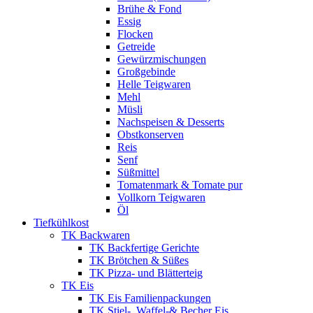
Brühe & Fond
Essig
Flocken
Getreide
Gewürzmischungen
Großgebinde
Helle Teigwaren
Mehl
Müsli
Nachspeisen & Desserts
Obstkonserven
Reis
Senf
Süßmittel
Tomatenmark & Tomate pur
Vollkorn Teigwaren
Öl
Tiefkühlkost
TK Backwaren
TK Backfertige Gerichte
TK Brötchen & Süßes
TK Pizza- und Blätterteig
TK Eis
TK Eis Familienpackungen
TK Stiel-, Waffel-& Becher Eis