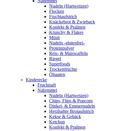
Nährmittel
Nudeln (Hartweizen)
Flocken
Fruchtaufstrich
Knäckebrot & Zwieback
Konfekt & Pralinen
Krunchy & Flakes
Müsli
Nudeln -glutenfrei-
Proteinpulver
Reis- & Maiswaffeln
Riegel
Superfoods
Trockenfrüchte
Ölsaaten
Kinderecke
Fruchtsaft
Nährmittel
Nudeln (Hartweizen)
Chips, Flips & Popcorn
Dinkel- & Emmernudeln
Herzhafter Brotaufstrich
Kekse & Gebäck
Ketchup
Konfekt & Pralinen