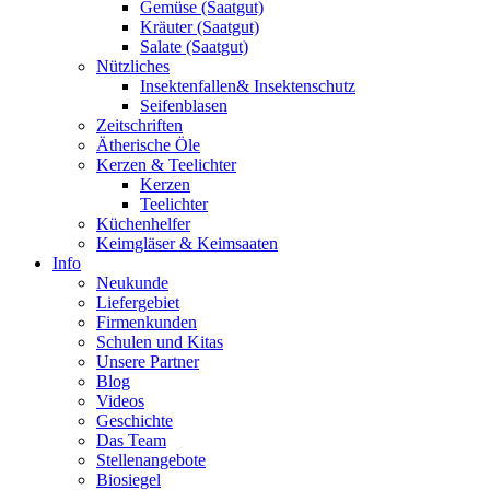
Gemüse (Saatgut)
Kräuter (Saatgut)
Salate (Saatgut)
Nützliches
Insektenfallen& Insektenschutz
Seifenblasen
Zeitschriften
Ätherische Öle
Kerzen & Teelichter
Kerzen
Teelichter
Küchenhelfer
Keimgläser & Keimsaaten
Info
Neukunde
Liefergebiet
Firmenkunden
Schulen und Kitas
Unsere Partner
Blog
Videos
Geschichte
Das Team
Stellenangebote
Biosiegel