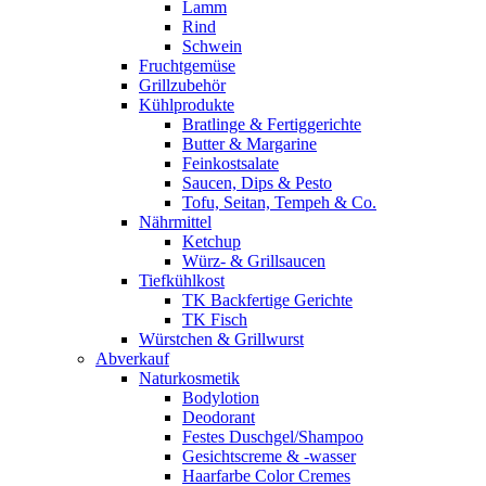
Lamm
Rind
Schwein
Fruchtgemüse
Grillzubehör
Kühlprodukte
Bratlinge & Fertiggerichte
Butter & Margarine
Feinkostsalate
Saucen, Dips & Pesto
Tofu, Seitan, Tempeh & Co.
Nährmittel
Ketchup
Würz- & Grillsaucen
Tiefkühlkost
TK Backfertige Gerichte
TK Fisch
Würstchen & Grillwurst
Abverkauf
Naturkosmetik
Bodylotion
Deodorant
Festes Duschgel/Shampoo
Gesichtscreme & -wasser
Haarfarbe Color Cremes