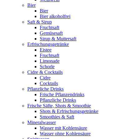
Bier
Bier
Bier alkoholfrei
Saft & Sirup
Fruchtsaft
Gemüsesaft
Sirup & Muttersaft
Erfrischungsgetränke
Eistee
Fruchtsaft
Limonade
Schorle
Cidre & Cocktails
Cidre
Cocktails
Pflanzliche Drinks
Frische Pflanzendrinks
Pflanzliche Drinks
Frische Säfte, Shots & Smoothie
Shots & Erfrischungsgetränke
Smoothies & Saft
Mineralwasser
Wasser mit Kohlensäure
Wasser ohne Kohlensäure