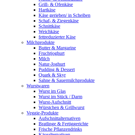
Grill- & Ofenkäse
Hartkäse
Käse gerieben/ in Scheiben
Schaf- & Ziegenkäse
Schnittkäse
Weichkäse
fettreduzierter Käse
Milchprodukte
Butter & Margarine
Fruchtjoghurt
Milch
Natur-Joghurt
Pudding & Dessert
Quark & Skyr
Sahne & Sauermilchprodukte
Wurstwaren
Wurst im Glas
Wurst im Stück / Darm
Wurst-Aufschnitt
Würstchen & Grillwurst
Veggie-Produkte
Aufschnittalternativen
Bratlinge & Fertiggerichte
Frische Pflanzendrinks
Käsealternativen