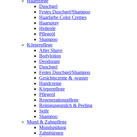
Haarpflege
Duschgel
Festes Duschgel/Shampoo
Haarfarbe Color Cremes
Haarspray
Heilerde
Pflegeöl
Shampoo
Körperpflege
After Shave
Bodylotion
Deodorant
Duschgel
Festes Duschgel/Shampoo
Gesichtscreme & -wasser
Handcreme
Körperpflege
Pflegeöl
Regenerationspflege
Reinigungsmilch & Peeling
Seife
Shampoo
Mund & Zahnpflege
Mundspülung
Zahnbürsten