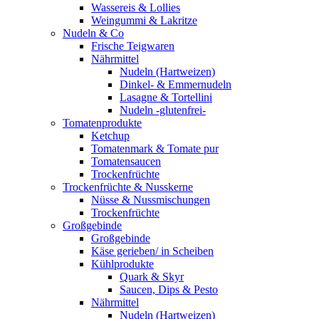
Wassereis & Lollies
Weingummi & Lakritze
Nudeln & Co
Frische Teigwaren
Nährmittel
Nudeln (Hartweizen)
Dinkel- & Emmernudeln
Lasagne & Tortellini
Nudeln -glutenfrei-
Tomatenprodukte
Ketchup
Tomatenmark & Tomate pur
Tomatensaucen
Trockenfrüchte
Trockenfrüchte & Nusskerne
Nüsse & Nussmischungen
Trockenfrüchte
Großgebinde
Großgebinde
Käse gerieben/ in Scheiben
Kühlprodukte
Quark & Skyr
Saucen, Dips & Pesto
Nährmittel
Nudeln (Hartweizen)