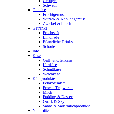
Geflügel
Schwein
Gemüse
Fruchtgemüse
Wurzel- & Knollengemüse
Zwiebel & Lauch
Getränke
Fruchtsaft
Limonade
Pflanzliche Drinks
Schorle
Info
Käse
Grill- & Ofenkäse
Hartkäse
Schnittkäse
Weichkäse
Kühlprodukte
Feinkostsalate
Frische Teigwaren
Milch
Pudding & Dessert
Quark & Skyr
Sahne & Sauermilchprodukte
Nährmittel