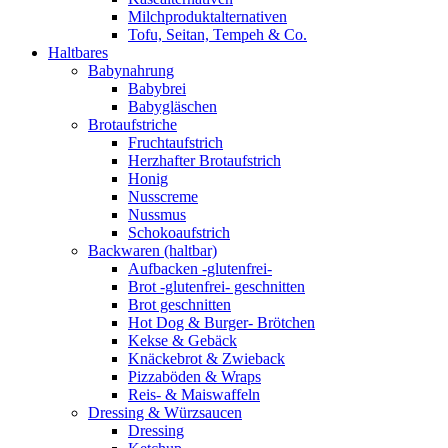
Milchproduktalternativen
Tofu, Seitan, Tempeh & Co.
Haltbares
Babynahrung
Babybrei
Babygläschen
Brotaufstriche
Fruchtaufstrich
Herzhafter Brotaufstrich
Honig
Nusscreme
Nussmus
Schokoaufstrich
Backwaren (haltbar)
Aufbacken -glutenfrei-
Brot -glutenfrei- geschnitten
Brot geschnitten
Hot Dog & Burger- Brötchen
Kekse & Gebäck
Knäckebrot & Zwieback
Pizzaböden & Wraps
Reis- & Maiswaffeln
Dressing & Würzsaucen
Dressing