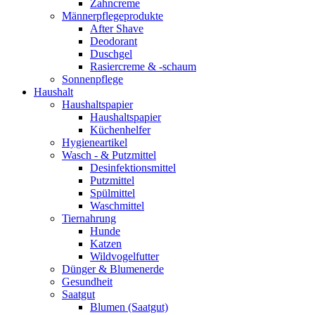
Zahncreme
Männerpflegeprodukte
After Shave
Deodorant
Duschgel
Rasiercreme & -schaum
Sonnenpflege
Haushalt
Haushaltspapier
Haushaltspapier
Küchenhelfer
Hygieneartikel
Wasch - & Putzmittel
Desinfektionsmittel
Putzmittel
Spülmittel
Waschmittel
Tiernahrung
Hunde
Katzen
Wildvogelfutter
Dünger & Blumenerde
Gesundheit
Saatgut
Blumen (Saatgut)