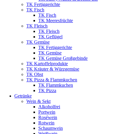
TK Fertiggerichte
TK Fisch
TK Fisch
TK Meeresfrüchte
TK Fleisch
TK Fleisch
TK Geflügel
TK Gemüse
TK Fertiggerichte
TK Gemüse
TK Gemüse Großgebinde
TK Kartoffelprodukte
TK Kräuter & Würzgemüse
TK Obst
TK Pizza & Flammkuchen
TK Flammkuchen
TK Pizza
Getränke
Wein & Sekt
Alkoholfrei
Portwein
Roséwein
Rotwein
Schaumwein
Weißwein