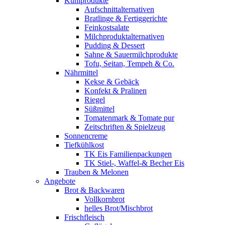
Kühlprodukte
Aufschnittalternativen
Bratlinge & Fertiggerichte
Feinkostsalate
Milchproduktalternativen
Pudding & Dessert
Sahne & Sauermilchprodukte
Tofu, Seitan, Tempeh & Co.
Nährmittel
Kekse & Gebäck
Konfekt & Pralinen
Riegel
Süßmittel
Tomatenmark & Tomate pur
Zeitschriften & Spielzeug
Sonnencreme
Tiefkühlkost
TK Eis Familienpackungen
TK Stiel-, Waffel-& Becher Eis
Trauben & Melonen
Angebote
Brot & Backwaren
Vollkornbrot
helles Brot/Mischbrot
Frischfleisch