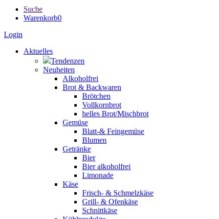
Suche
Warenkorb
0
Login
Aktuelles
Tendenzen
Neuheiten
Alkoholfrei
Brot & Backwaren
Brötchen
Vollkornbrot
helles Brot/Mischbrot
Gemüse
Blatt-& Feingemüse
Blumen
Getränke
Bier
Bier alkoholfrei
Limonade
Käse
Frisch- & Schmelzkäse
Grill- & Ofenkäse
Schnittkäse