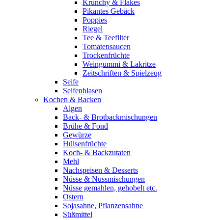
Krunchy & Flakes
Pikantes Gebäck
Poppies
Riegel
Tee & Teefilter
Tomatensaucen
Trockenfrüchte
Weingummi & Lakritze
Zeitschriften & Spielzeug
Seife
Seifenblasen
Kochen & Backen
Algen
Back- & Brotbackmischungen
Brühe & Fond
Gewürze
Hülsenfrüchte
Koch- & Backzutaten
Mehl
Nachspeisen & Desserts
Nüsse & Nussmischungen
Nüsse gemahlen, gehobelt etc.
Ostern
Sojasahne, Pflanzensahne
Süßmittel