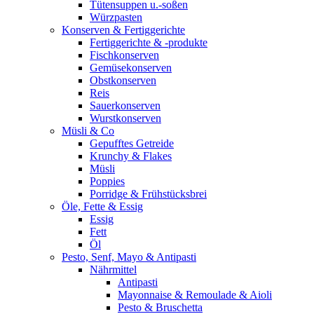
Tütensuppen u.-soßen
Würzpasten
Konserven & Fertiggerichte
Fertiggerichte & -produkte
Fischkonserven
Gemüsekonserven
Obstkonserven
Reis
Sauerkonserven
Wurstkonserven
Müsli & Co
Gepufftes Getreide
Krunchy & Flakes
Müsli
Poppies
Porridge & Frühstücksbrei
Öle, Fette & Essig
Essig
Fett
Öl
Pesto, Senf, Mayo & Antipasti
Nährmittel
Antipasti
Mayonnaise & Remoulade & Aioli
Pesto & Bruschetta