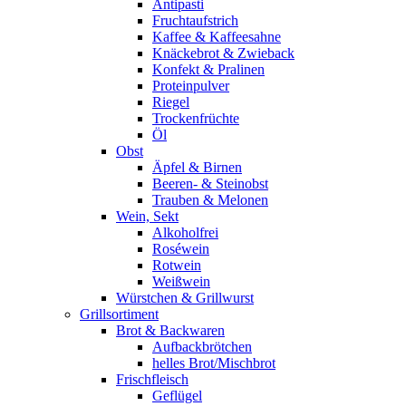
Antipasti
Fruchtaufstrich
Kaffee & Kaffeesahne
Knäckebrot & Zwieback
Konfekt & Pralinen
Proteinpulver
Riegel
Trockenfrüchte
Öl
Obst
Äpfel & Birnen
Beeren- & Steinobst
Trauben & Melonen
Wein, Sekt
Alkoholfrei
Roséwein
Rotwein
Weißwein
Würstchen & Grillwurst
Grillsortiment
Brot & Backwaren
Aufbackbrötchen
helles Brot/Mischbrot
Frischfleisch
Geflügel