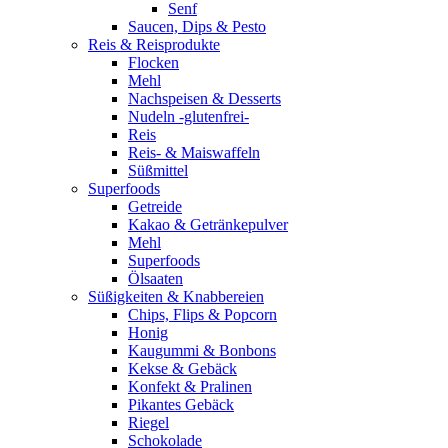
Senf
Saucen, Dips & Pesto
Reis & Reisprodukte
Flocken
Mehl
Nachspeisen & Desserts
Nudeln -glutenfrei-
Reis
Reis- & Maiswaffeln
Süßmittel
Superfoods
Getreide
Kakao & Getränkepulver
Mehl
Superfoods
Ölsaaten
Süßigkeiten & Knabbereien
Chips, Flips & Popcorn
Honig
Kaugummi & Bonbons
Kekse & Gebäck
Konfekt & Pralinen
Pikantes Gebäck
Riegel
Schokolade