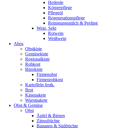
Heilerde
Körperpflege
Pflegeöl
Regenerationspflege
Reinigungsmilch & Peeling
Wein, Sekt
Rotwein
Weißwein
Abos
Obstkiste
Gemüsekiste
Regionalkiste
Rohkost
Bürokiste
Firmenobst
Firmenrohkost
Kartoffeln festk.
Brot
Käsepakete
Wurstpakete
Obst & Gemüse
Obst
Äpfel & Birnen
Zitrusfrüchte
Bananen & Südfrüchte