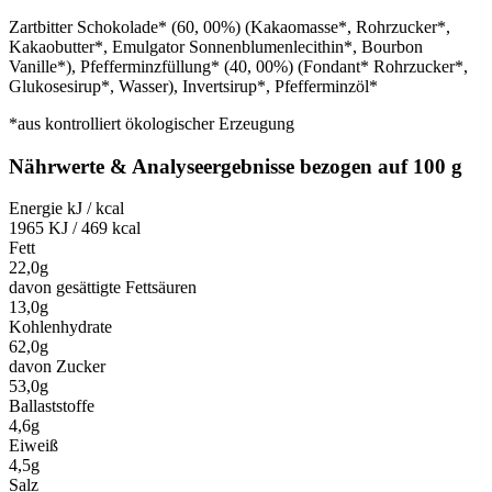
Zartbitter Schokolade* (60, 00%) (Kakaomasse*, Rohrzucker*,
Kakaobutter*, Emulgator Sonnenblumenlecithin*, Bourbon
Vanille*), Pfefferminzfüllung* (40, 00%) (Fondant* Rohrzucker*,
Glukosesirup*, Wasser), Invertsirup*, Pfefferminzöl*
*aus kontrolliert ökologischer Erzeugung
Nährwerte & Analyseergebnisse bezogen auf 100 g
Energie kJ / kcal
1965 KJ / 469 kcal
Fett
22,0g
davon gesättigte Fettsäuren
13,0g
Kohlenhydrate
62,0g
davon Zucker
53,0g
Ballaststoffe
4,6g
Eiweiß
4,5g
Salz