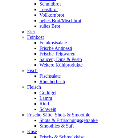
Schnittbrot
Toastbrot
Vollkornbrot
helles Brot/Mischbrot
süßes Brot
Eier
Feinkost
Feinkostsalate
Frische Antipasti
Frische Teigwaren
Saucen, Dips & Pesto
Weitere Kühlprodukte
Fisch
Fischsalate
Räucherfisch
Fleisch
Geflügel
Lamm
Rind
Schwein
Frische Säfte, Shots & Smoothie
Shots & Erfrischungsgetränke
Smoothies & Saft
Käse
Frisch- & Schmelzkäse