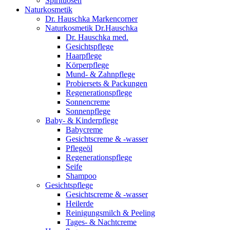
Spirituosen
Naturkosmetik
Dr. Hauschka Markencorner
Naturkosmetik Dr.Hauschka
Dr. Hauschka med.
Gesichtspflege
Haarpflege
Körperpflege
Mund- & Zahnpflege
Probiersets & Packungen
Regenerationspflege
Sonnencreme
Sonnenpflege
Baby- & Kinderpflege
Babycreme
Gesichtscreme & -wasser
Pflegeöl
Regenerationspflege
Seife
Shampoo
Gesichtspflege
Gesichtscreme & -wasser
Heilerde
Reinigungsmilch & Peeling
Tages- & Nachtcreme