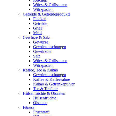
Ketchup
Würz- & Grillsaucen
Würzpasten
Getreide & Getreideprodukte
Flocken
Getreide
Grieß
Mehl
Gewürze & Salz
Gewürze
Gewürzmischungen
Gewürzöle
Salz
Würz- & Grillsaucen
Würzpasten
Kaffee, Tee & Kakao
Gewürzmischungen
Kaffee & Kaffeesahne
Kakao & Getränkepulver
Tee & Teefilter
Hülsenfrüchte & Ölsaaten
Hülsenfrüchte
Ölsaaten
Fitness
Fruchtsaft