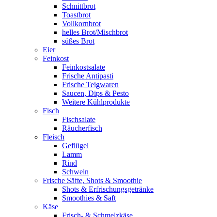
Schnittbrot
Toastbrot
Vollkornbrot
helles Brot/Mischbrot
süßes Brot
Eier
Feinkost
Feinkostsalate
Frische Antipasti
Frische Teigwaren
Saucen, Dips & Pesto
Weitere Kühlprodukte
Fisch
Fischsalate
Räucherfisch
Fleisch
Geflügel
Lamm
Rind
Schwein
Frische Säfte, Shots & Smoothie
Shots & Erfrischungsgetränke
Smoothies & Saft
Käse
Frisch- & Schmelzkäse