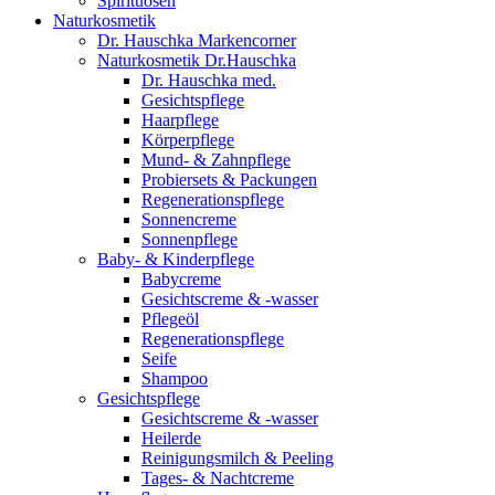
Spirituosen
Naturkosmetik
Dr. Hauschka Markencorner
Naturkosmetik Dr.Hauschka
Dr. Hauschka med.
Gesichtspflege
Haarpflege
Körperpflege
Mund- & Zahnpflege
Probiersets & Packungen
Regenerationspflege
Sonnencreme
Sonnenpflege
Baby- & Kinderpflege
Babycreme
Gesichtscreme & -wasser
Pflegeöl
Regenerationspflege
Seife
Shampoo
Gesichtspflege
Gesichtscreme & -wasser
Heilerde
Reinigungsmilch & Peeling
Tages- & Nachtcreme