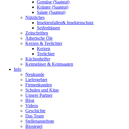
Gemüse (Saatgut)
Kräuter (Saatgut)
Salate (Saatgut)
Nützliches
Insektenfallen& Insektenschutz
Seifenblasen
Zeitschriften
Ätherische Öle
Kerzen & Teelichter
Kerzen
Teelichter
Küchenhelfer
Keimgläser & Keimsaaten
Info
Neukunde
Liefergebiet
Firmenkunden
Schulen und Kitas
Unsere Partner
Blog
Videos
Geschichte
Das Team
Stellenangebote
Biosiegel