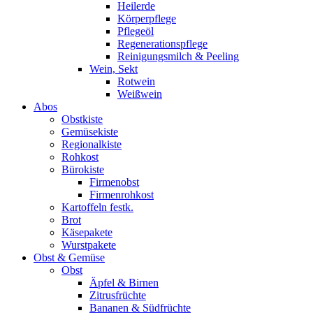
Heilerde
Körperpflege
Pflegeöl
Regenerationspflege
Reinigungsmilch & Peeling
Wein, Sekt
Rotwein
Weißwein
Abos
Obstkiste
Gemüsekiste
Regionalkiste
Rohkost
Bürokiste
Firmenobst
Firmenrohkost
Kartoffeln festk.
Brot
Käsepakete
Wurstpakete
Obst & Gemüse
Obst
Äpfel & Birnen
Zitrusfrüchte
Bananen & Südfrüchte