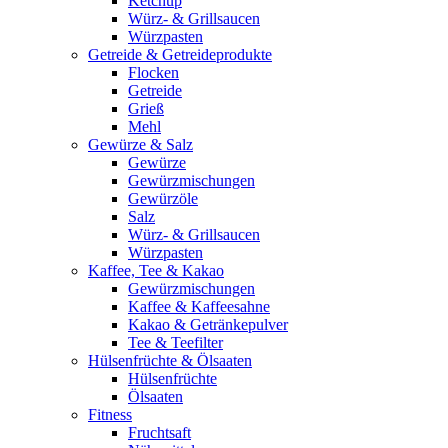
Ketchup
Würz- & Grillsaucen
Würzpasten
Getreide & Getreideprodukte
Flocken
Getreide
Grieß
Mehl
Gewürze & Salz
Gewürze
Gewürzmischungen
Gewürzöle
Salz
Würz- & Grillsaucen
Würzpasten
Kaffee, Tee & Kakao
Gewürzmischungen
Kaffee & Kaffeesahne
Kakao & Getränkepulver
Tee & Teefilter
Hülsenfrüchte & Ölsaaten
Hülsenfrüchte
Ölsaaten
Fitness
Fruchtsaft