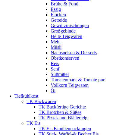
Brühe & Fond
Essig
Flocken
Getreide
Gewürzmischungen
Großgebinde
Helle Teigwaren
Mehl
Müsli
Nachspeisen & Desserts
Obstkonserven
Reis
Senf
Süßmittel
Tomatenmark & Tomate pur
Vollkorn Teigwaren
Öl
Tiefkühlkost
TK Backwaren
TK Backfertige Gerichte
TK Brötchen & Süßes
TK Pizza- und Blätterteig
TK Eis
TK Eis Familienpackungen
TK Stiel-, Waffel-& Becher Eis