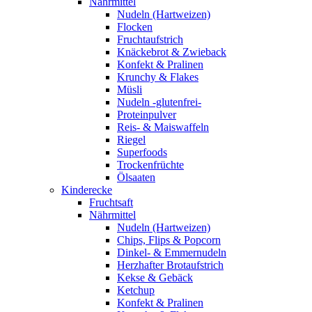
Nährmittel
Nudeln (Hartweizen)
Flocken
Fruchtaufstrich
Knäckebrot & Zwieback
Konfekt & Pralinen
Krunchy & Flakes
Müsli
Nudeln -glutenfrei-
Proteinpulver
Reis- & Maiswaffeln
Riegel
Superfoods
Trockenfrüchte
Ölsaaten
Kinderecke
Fruchtsaft
Nährmittel
Nudeln (Hartweizen)
Chips, Flips & Popcorn
Dinkel- & Emmernudeln
Herzhafter Brotaufstrich
Kekse & Gebäck
Ketchup
Konfekt & Pralinen