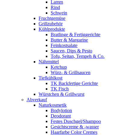
Lamm
Rind
Schwein
Fruchtgemüse
Grillzubehör
Kühlprodukte
Bratlinge & Fertiggerichte
Butter & Margarine
Feinkostsalate
Saucen, Dips & Pesto
Tofu, Seitan, Tempeh & Co.
Nährmittel
Ketchup
Würz- & Grillsaucen
Tiefkühlkost
TK Backfertige Gerichte
TK Fisch
Würstchen & Grillwurst
Abverkauf
Naturkosmetik
Bodylotion
Deodorant
Festes Duschgel/Shampoo
Gesichtscreme & -wasser
Haarfarbe Color Cremes