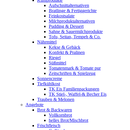
Kühlprodukte
Aufschnittalternativen
Bratlinge & Fertiggerichte
Feinkostsalate
Milchproduktalternativen
Pudding & Dessert
Sahne & Sauermilchprodukte
Tofu, Seitan, Tempeh & Co.
Nährmittel
Kekse & Gebäck
Konfekt & Pralinen
Riegel
Süßmittel
Tomatenmark & Tomate pur
Zeitschriften & Spielzeug
Sonnencreme
Tiefkühlkost
TK Eis Familienpackungen
TK Stiel-, Waffel-& Becher Eis
Trauben & Melonen
Angebote
Brot & Backwaren
Vollkornbrot
helles Brot/Mischbrot
Frischfleisch