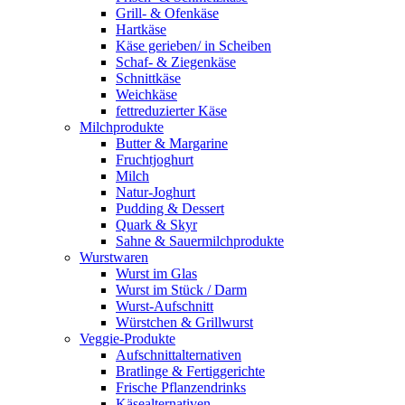
Grill- & Ofenkäse
Hartkäse
Käse gerieben/ in Scheiben
Schaf- & Ziegenkäse
Schnittkäse
Weichkäse
fettreduzierter Käse
Milchprodukte
Butter & Margarine
Fruchtjoghurt
Milch
Natur-Joghurt
Pudding & Dessert
Quark & Skyr
Sahne & Sauermilchprodukte
Wurstwaren
Wurst im Glas
Wurst im Stück / Darm
Wurst-Aufschnitt
Würstchen & Grillwurst
Veggie-Produkte
Aufschnittalternativen
Bratlinge & Fertiggerichte
Frische Pflanzendrinks
Käsealternativen