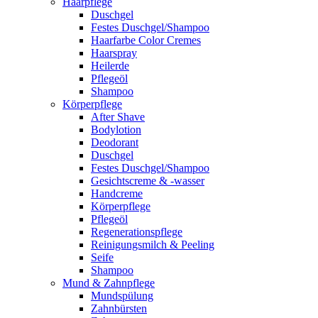
Haarpflege
Duschgel
Festes Duschgel/Shampoo
Haarfarbe Color Cremes
Haarspray
Heilerde
Pflegeöl
Shampoo
Körperpflege
After Shave
Bodylotion
Deodorant
Duschgel
Festes Duschgel/Shampoo
Gesichtscreme & -wasser
Handcreme
Körperpflege
Pflegeöl
Regenerationspflege
Reinigungsmilch & Peeling
Seife
Shampoo
Mund & Zahnpflege
Mundspülung
Zahnbürsten