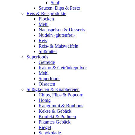
Senf
Saucen, Dips & Pesto
Reis & Reisprodukte
Flocken
Mehl
Nachspeisen & Desserts
Nudeln -glutenfrei-
Reis
Reis- & Maiswaffeln
Süßmittel
Superfoods
Getreide
Kakao & Getränkepulver
Mehl
Superfoods
Ölsaaten
Süßigkeiten & Knabbereien
Chips, Flips & Popcorn
Honig
Kaugummi & Bonbons
Kekse & Gebäck
Konfekt & Pralinen
Pikantes Gebäck
Riegel
Schokolade