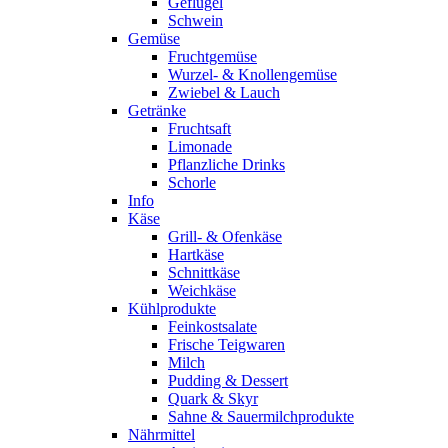
Geflügel
Schwein
Gemüse
Fruchtgemüse
Wurzel- & Knollengemüse
Zwiebel & Lauch
Getränke
Fruchtsaft
Limonade
Pflanzliche Drinks
Schorle
Info
Käse
Grill- & Ofenkäse
Hartkäse
Schnittkäse
Weichkäse
Kühlprodukte
Feinkostsalate
Frische Teigwaren
Milch
Pudding & Dessert
Quark & Skyr
Sahne & Sauermilchprodukte
Nährmittel