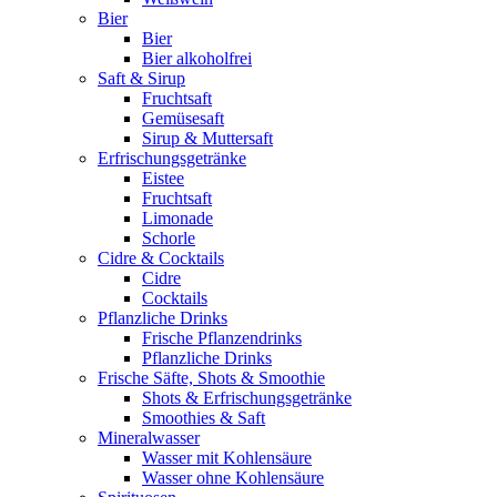
Bier
Bier
Bier alkoholfrei
Saft & Sirup
Fruchtsaft
Gemüsesaft
Sirup & Muttersaft
Erfrischungsgetränke
Eistee
Fruchtsaft
Limonade
Schorle
Cidre & Cocktails
Cidre
Cocktails
Pflanzliche Drinks
Frische Pflanzendrinks
Pflanzliche Drinks
Frische Säfte, Shots & Smoothie
Shots & Erfrischungsgetränke
Smoothies & Saft
Mineralwasser
Wasser mit Kohlensäure
Wasser ohne Kohlensäure