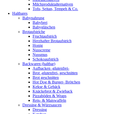
Milchproduktalternativen
Tofu, Seitan, Tempeh & Co.
Haltbares
Babynahrung
Babybrei
Babygläschen
Brotaufstriche
Fruchtaufstrich
Herzhafter Brotaufstrich
Honig
Nusscreme
Nussmus
Schokoaufstrich
Backwaren (haltbar)
Aufbacken -glutenfrei-
Brot -glutenfrei- geschnitten
Brot geschnitten
Hot Dog & Burger- Brötchen
Kekse & Gebäck
Knäckebrot & Zwieback
Pizzaböden & Wraps
Reis- & Maiswaffeln
Dressing & Würzsaucen
Dressing