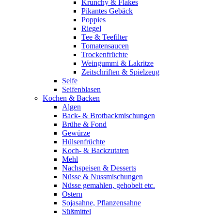
Krunchy & Flakes
Pikantes Gebäck
Poppies
Riegel
Tee & Teefilter
Tomatensaucen
Trockenfrüchte
Weingummi & Lakritze
Zeitschriften & Spielzeug
Seife
Seifenblasen
Kochen & Backen
Algen
Back- & Brotbackmischungen
Brühe & Fond
Gewürze
Hülsenfrüchte
Koch- & Backzutaten
Mehl
Nachspeisen & Desserts
Nüsse & Nussmischungen
Nüsse gemahlen, gehobelt etc.
Ostern
Sojasahne, Pflanzensahne
Süßmittel