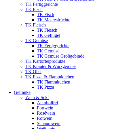
TK Fertiggerichte
TK Fisch
TK Fisch
TK Meeresfrüchte
TK Fleisch
TK Fleisch
TK Geflügel
TK Gemüse
TK Fertiggerichte
TK Gemüse
TK Gemüse Großgebinde
TK Kartoffelprodukte
TK Kräuter & Würzgemüse
TK Obst
TK Pizza & Flammkuchen
TK Flammkuchen
TK Pizza
Getränke
Wein & Sekt
Alkoholfrei
Portwein
Roséwein
Rotwein
Schaumwein
Weißwein