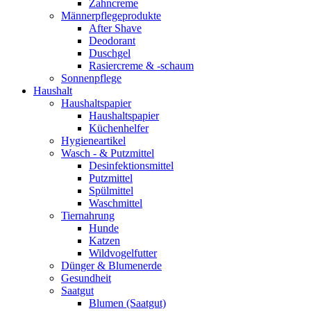
Zahncreme
Männerpflegeprodukte
After Shave
Deodorant
Duschgel
Rasiercreme & -schaum
Sonnenpflege
Haushalt
Haushaltspapier
Haushaltspapier
Küchenhelfer
Hygieneartikel
Wasch - & Putzmittel
Desinfektionsmittel
Putzmittel
Spülmittel
Waschmittel
Tiernahrung
Hunde
Katzen
Wildvogelfutter
Dünger & Blumenerde
Gesundheit
Saatgut
Blumen (Saatgut)