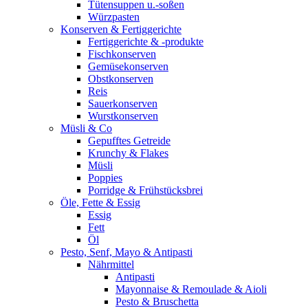
Tütensuppen u.-soßen
Würzpasten
Konserven & Fertiggerichte
Fertiggerichte & -produkte
Fischkonserven
Gemüsekonserven
Obstkonserven
Reis
Sauerkonserven
Wurstkonserven
Müsli & Co
Gepufftes Getreide
Krunchy & Flakes
Müsli
Poppies
Porridge & Frühstücksbrei
Öle, Fette & Essig
Essig
Fett
Öl
Pesto, Senf, Mayo & Antipasti
Nährmittel
Antipasti
Mayonnaise & Remoulade & Aioli
Pesto & Bruschetta