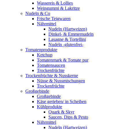
Wassereis & Lollies
Weingummi & Lakritze
Nudeln & Co
Frische Teigwaren
Nährmittel
Nudeln (Hartweizen)
Dinkel- & Emmernudeln
Lasagne & Tortellini
Nudeln -glutenfrei-
Tomatenprodukte
Ketchup
Tomatenmark & Tomate pur
Tomatensaucen
Trockenfrüchte
Trockenfrüchte & Nusskerne
Nüsse & Nussmischungen
Trockenfrüchte
Großgebinde
Großgebinde
Käse gerieben/ in Scheiben
Kühlprodukte
Quark & Skyr
Saucen, Dips & Pesto
Nährmittel
Nudeln (Hartweizen)