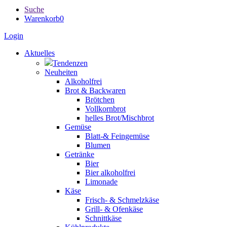
Suche
Warenkorb
0
Login
Aktuelles
Tendenzen
Neuheiten
Alkoholfrei
Brot & Backwaren
Brötchen
Vollkornbrot
helles Brot/Mischbrot
Gemüse
Blatt-& Feingemüse
Blumen
Getränke
Bier
Bier alkoholfrei
Limonade
Käse
Frisch- & Schmelzkäse
Grill- & Ofenkäse
Schnittkäse