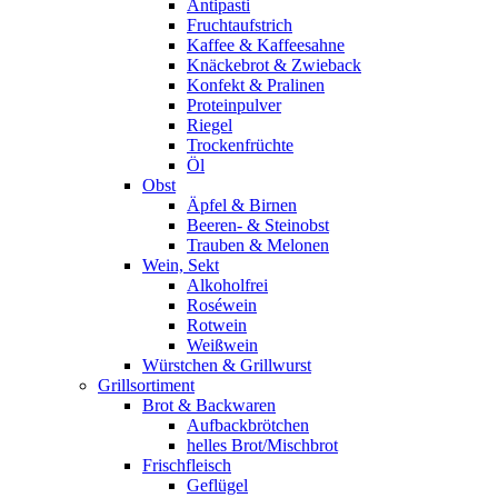
Antipasti
Fruchtaufstrich
Kaffee & Kaffeesahne
Knäckebrot & Zwieback
Konfekt & Pralinen
Proteinpulver
Riegel
Trockenfrüchte
Öl
Obst
Äpfel & Birnen
Beeren- & Steinobst
Trauben & Melonen
Wein, Sekt
Alkoholfrei
Roséwein
Rotwein
Weißwein
Würstchen & Grillwurst
Grillsortiment
Brot & Backwaren
Aufbackbrötchen
helles Brot/Mischbrot
Frischfleisch
Geflügel