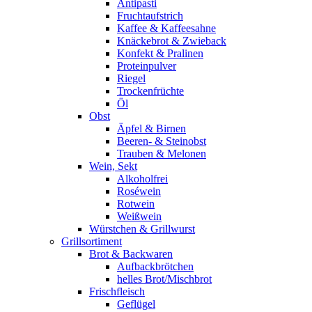
Antipasti
Fruchtaufstrich
Kaffee & Kaffeesahne
Knäckebrot & Zwieback
Konfekt & Pralinen
Proteinpulver
Riegel
Trockenfrüchte
Öl
Obst
Äpfel & Birnen
Beeren- & Steinobst
Trauben & Melonen
Wein, Sekt
Alkoholfrei
Roséwein
Rotwein
Weißwein
Würstchen & Grillwurst
Grillsortiment
Brot & Backwaren
Aufbackbrötchen
helles Brot/Mischbrot
Frischfleisch
Geflügel