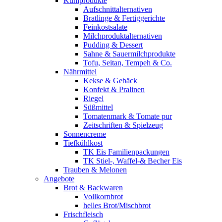
Kühlprodukte
Aufschnittalternativen
Bratlinge & Fertiggerichte
Feinkostsalate
Milchproduktalternativen
Pudding & Dessert
Sahne & Sauermilchprodukte
Tofu, Seitan, Tempeh & Co.
Nährmittel
Kekse & Gebäck
Konfekt & Pralinen
Riegel
Süßmittel
Tomatenmark & Tomate pur
Zeitschriften & Spielzeug
Sonnencreme
Tiefkühlkost
TK Eis Familienpackungen
TK Stiel-, Waffel-& Becher Eis
Trauben & Melonen
Angebote
Brot & Backwaren
Vollkornbrot
helles Brot/Mischbrot
Frischfleisch