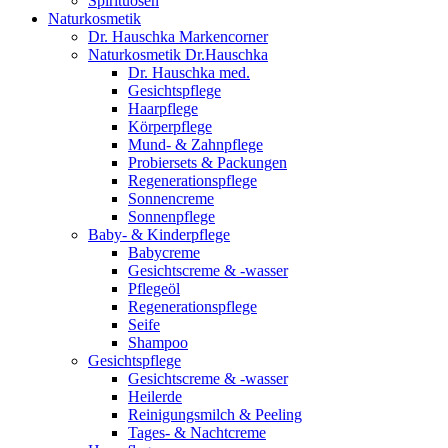
Spirituosen
Naturkosmetik
Dr. Hauschka Markencorner
Naturkosmetik Dr.Hauschka
Dr. Hauschka med.
Gesichtspflege
Haarpflege
Körperpflege
Mund- & Zahnpflege
Probiersets & Packungen
Regenerationspflege
Sonnencreme
Sonnenpflege
Baby- & Kinderpflege
Babycreme
Gesichtscreme & -wasser
Pflegeöl
Regenerationspflege
Seife
Shampoo
Gesichtspflege
Gesichtscreme & -wasser
Heilerde
Reinigungsmilch & Peeling
Tages- & Nachtcreme