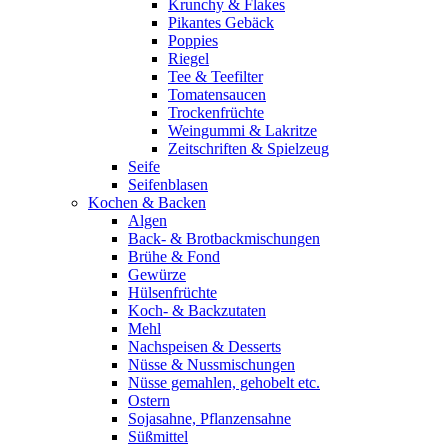
Krunchy & Flakes
Pikantes Gebäck
Poppies
Riegel
Tee & Teefilter
Tomatensaucen
Trockenfrüchte
Weingummi & Lakritze
Zeitschriften & Spielzeug
Seife
Seifenblasen
Kochen & Backen
Algen
Back- & Brotbackmischungen
Brühe & Fond
Gewürze
Hülsenfrüchte
Koch- & Backzutaten
Mehl
Nachspeisen & Desserts
Nüsse & Nussmischungen
Nüsse gemahlen, gehobelt etc.
Ostern
Sojasahne, Pflanzensahne
Süßmittel