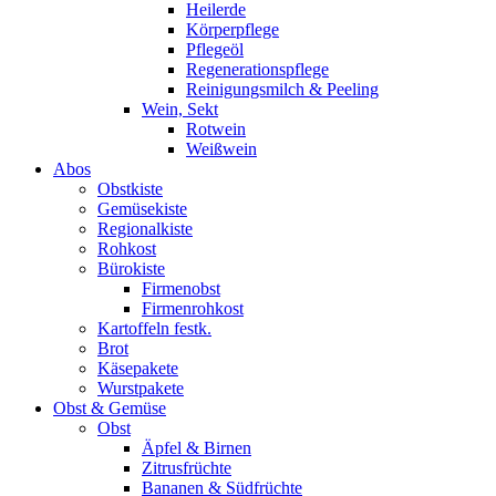
Heilerde
Körperpflege
Pflegeöl
Regenerationspflege
Reinigungsmilch & Peeling
Wein, Sekt
Rotwein
Weißwein
Abos
Obstkiste
Gemüsekiste
Regionalkiste
Rohkost
Bürokiste
Firmenobst
Firmenrohkost
Kartoffeln festk.
Brot
Käsepakete
Wurstpakete
Obst & Gemüse
Obst
Äpfel & Birnen
Zitrusfrüchte
Bananen & Südfrüchte