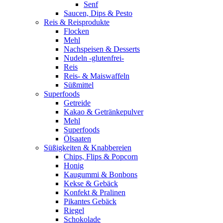
Senf
Saucen, Dips & Pesto
Reis & Reisprodukte
Flocken
Mehl
Nachspeisen & Desserts
Nudeln -glutenfrei-
Reis
Reis- & Maiswaffeln
Süßmittel
Superfoods
Getreide
Kakao & Getränkepulver
Mehl
Superfoods
Ölsaaten
Süßigkeiten & Knabbereien
Chips, Flips & Popcorn
Honig
Kaugummi & Bonbons
Kekse & Gebäck
Konfekt & Pralinen
Pikantes Gebäck
Riegel
Schokolade