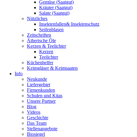
Gemüse (Saatgut)
Kräuter (Saatgut)
Salate (Saatgut)
Nützliches
Insektenfallen& Insektenschutz
Seifenblasen
Zeitschriften
Ätherische Öle
Kerzen & Teelichter
Kerzen
Teelichter
Küchenhelfer
Keimgläser & Keimsaaten
Info
Neukunde
Liefergebiet
Firmenkunden
Schulen und Kitas
Unsere Partner
Blog
Videos
Geschichte
Das Team
Stellenangebote
Biosiegel