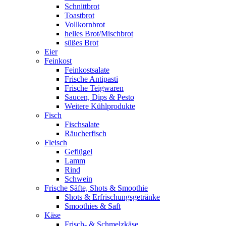
Schnittbrot
Toastbrot
Vollkornbrot
helles Brot/Mischbrot
süßes Brot
Eier
Feinkost
Feinkostsalate
Frische Antipasti
Frische Teigwaren
Saucen, Dips & Pesto
Weitere Kühlprodukte
Fisch
Fischsalate
Räucherfisch
Fleisch
Geflügel
Lamm
Rind
Schwein
Frische Säfte, Shots & Smoothie
Shots & Erfrischungsgetränke
Smoothies & Saft
Käse
Frisch- & Schmelzkäse