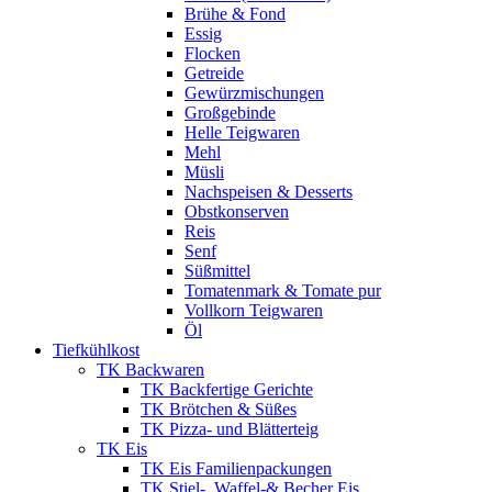
Brühe & Fond
Essig
Flocken
Getreide
Gewürzmischungen
Großgebinde
Helle Teigwaren
Mehl
Müsli
Nachspeisen & Desserts
Obstkonserven
Reis
Senf
Süßmittel
Tomatenmark & Tomate pur
Vollkorn Teigwaren
Öl
Tiefkühlkost
TK Backwaren
TK Backfertige Gerichte
TK Brötchen & Süßes
TK Pizza- und Blätterteig
TK Eis
TK Eis Familienpackungen
TK Stiel-, Waffel-& Becher Eis