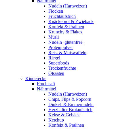
Nährmittel
Nudeln (Hartweizen)
Flocken
Fruchtaufstrich
Knäckebrot & Zwieback
Konfekt & Pralinen
Krunchy & Flakes
Müsli
Nudeln -glutenfrei-
Proteinpulver
Reis- & Maiswaffeln
Riegel
Superfoods
Trockenfrüchte
Ölsaaten
Kinderecke
Fruchtsaft
Nährmittel
Nudeln (Hartweizen)
Chips, Flips & Popcorn
Dinkel- & Emmernudeln
Herzhafter Brotaufstrich
Kekse & Gebäck
Ketchup
Konfekt & Pralinen