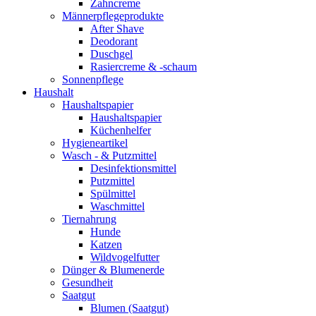
Zahncreme
Männerpflegeprodukte
After Shave
Deodorant
Duschgel
Rasiercreme & -schaum
Sonnenpflege
Haushalt
Haushaltspapier
Haushaltspapier
Küchenhelfer
Hygieneartikel
Wasch - & Putzmittel
Desinfektionsmittel
Putzmittel
Spülmittel
Waschmittel
Tiernahrung
Hunde
Katzen
Wildvogelfutter
Dünger & Blumenerde
Gesundheit
Saatgut
Blumen (Saatgut)