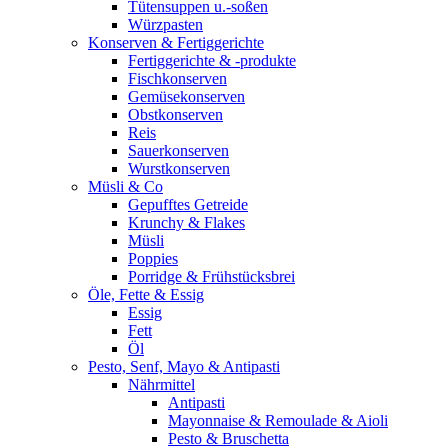
Tütensuppen u.-soßen
Würzpasten
Konserven & Fertiggerichte
Fertiggerichte & -produkte
Fischkonserven
Gemüsekonserven
Obstkonserven
Reis
Sauerkonserven
Wurstkonserven
Müsli & Co
Gepufftes Getreide
Krunchy & Flakes
Müsli
Poppies
Porridge & Frühstücksbrei
Öle, Fette & Essig
Essig
Fett
Öl
Pesto, Senf, Mayo & Antipasti
Nährmittel
Antipasti
Mayonnaise & Remoulade & Aioli
Pesto & Bruschetta