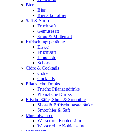
Bier
Bier
Bier alkoholfrei
Saft & Sirup
Fruchtsaft
Gemüsesaft
Sirup & Muttersaft
Erfrischungsgetränke
Eistee
Fruchtsaft
Limonade
Schorle
Cidre & Cocktails
Cidre
Cocktails
Pflanzliche Drinks
Frische Pflanzendrinks
Pflanzliche Drinks
Frische Säfte, Shots & Smoothie
Shots & Erfrischungsgetränke
Smoothies & Saft
Mineralwasser
Wasser mit Kohlensäure
Wasser ohne Kohlensäure