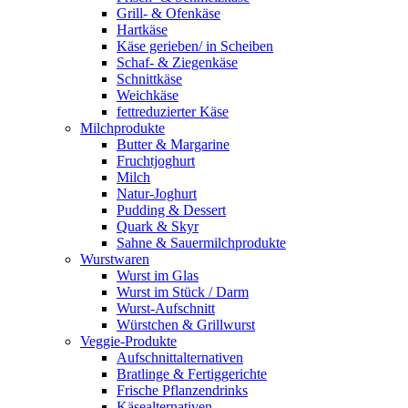
Grill- & Ofenkäse
Hartkäse
Käse gerieben/ in Scheiben
Schaf- & Ziegenkäse
Schnittkäse
Weichkäse
fettreduzierter Käse
Milchprodukte
Butter & Margarine
Fruchtjoghurt
Milch
Natur-Joghurt
Pudding & Dessert
Quark & Skyr
Sahne & Sauermilchprodukte
Wurstwaren
Wurst im Glas
Wurst im Stück / Darm
Wurst-Aufschnitt
Würstchen & Grillwurst
Veggie-Produkte
Aufschnittalternativen
Bratlinge & Fertiggerichte
Frische Pflanzendrinks
Käsealternativen