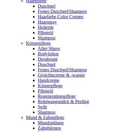
Haarpflege
Duschgel
Festes Duschgel/Shampoo
Haarfarbe Color Cremes
Haarspray
Heilerde
Pflegeöl
Shampoo
Körperpflege
After Shave
Bodylotion
Deodorant
Duschgel
Festes Duschgel/Shampoo
Gesichtscreme & -wasser
Handcreme
Körperpflege
Pflegeöl
Regenerationspflege
Reinigungsmilch & Peeling
Seife
Shampoo
Mund & Zahnpflege
Mundspülung
Zahnbürsten