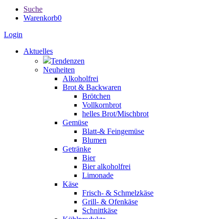
Suche
Warenkorb
0
Login
Aktuelles
Tendenzen
Neuheiten
Alkoholfrei
Brot & Backwaren
Brötchen
Vollkornbrot
helles Brot/Mischbrot
Gemüse
Blatt-& Feingemüse
Blumen
Getränke
Bier
Bier alkoholfrei
Limonade
Käse
Frisch- & Schmelzkäse
Grill- & Ofenkäse
Schnittkäse