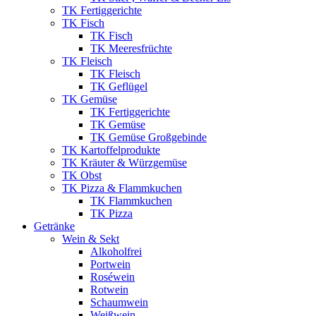
TK Fertiggerichte
TK Fisch
TK Fisch
TK Meeresfrüchte
TK Fleisch
TK Fleisch
TK Geflügel
TK Gemüse
TK Fertiggerichte
TK Gemüse
TK Gemüse Großgebinde
TK Kartoffelprodukte
TK Kräuter & Würzgemüse
TK Obst
TK Pizza & Flammkuchen
TK Flammkuchen
TK Pizza
Getränke
Wein & Sekt
Alkoholfrei
Portwein
Roséwein
Rotwein
Schaumwein
Weißwein