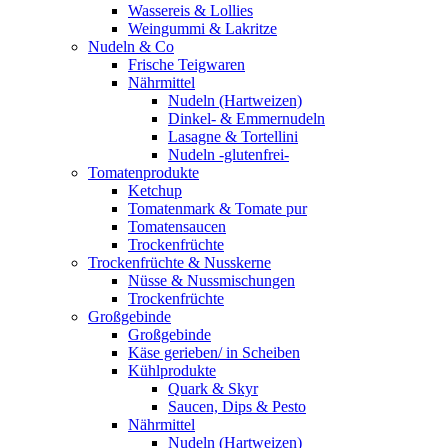
Wassereis & Lollies
Weingummi & Lakritze
Nudeln & Co
Frische Teigwaren
Nährmittel
Nudeln (Hartweizen)
Dinkel- & Emmernudeln
Lasagne & Tortellini
Nudeln -glutenfrei-
Tomatenprodukte
Ketchup
Tomatenmark & Tomate pur
Tomatensaucen
Trockenfrüchte
Trockenfrüchte & Nusskerne
Nüsse & Nussmischungen
Trockenfrüchte
Großgebinde
Großgebinde
Käse gerieben/ in Scheiben
Kühlprodukte
Quark & Skyr
Saucen, Dips & Pesto
Nährmittel
Nudeln (Hartweizen)