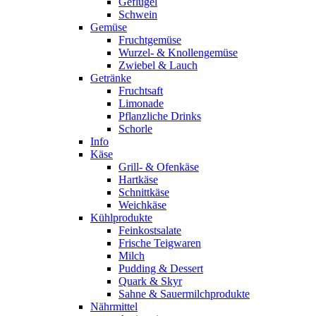
Geflügel
Schwein
Gemüse
Fruchtgemüse
Wurzel- & Knollengemüse
Zwiebel & Lauch
Getränke
Fruchtsaft
Limonade
Pflanzliche Drinks
Schorle
Info
Käse
Grill- & Ofenkäse
Hartkäse
Schnittkäse
Weichkäse
Kühlprodukte
Feinkostsalate
Frische Teigwaren
Milch
Pudding & Dessert
Quark & Skyr
Sahne & Sauermilchprodukte
Nährmittel