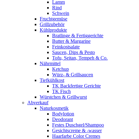
Lamm
Rind
Schwein
Fruchtgemüse
Grillzubehör
Kühlprodukte
Bratlinge & Fertiggerichte
Butter & Margarine
Feinkostsalate
Saucen, Dips & Pesto
Tofu, Seitan, Tempeh & Co.
Nährmittel
Ketchup
Würz- & Grillsaucen
Tiefkühlkost
TK Backfertige Gerichte
TK Fisch
Würstchen & Grillwurst
Abverkauf
Naturkosmetik
Bodylotion
Deodorant
Festes Duschgel/Shampoo
Gesichtscreme & -wasser
Haarfarbe Color Cremes