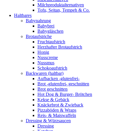
Milchproduktalternativen
Tofu, Seitan, Tempeh & Co.
Haltbares
Babynahrung
Babybrei
Babygläschen
Brotaufstriche
Fruchtaufstrich
Herzhafter Brotaufstrich
Honig
Nusscreme
Nussmus
Schokoaufstrich
Backwaren (haltbar)
Aufbacken -glutenfrei-
Brot -glutenfrei- geschnitten
Brot geschnitten
Hot Dog & Burger- Brötchen
Kekse & Gebäck
Knäckebrot & Zwieback
Pizzaböden & Wraps
Reis- & Maiswaffeln
Dressing & Würzsaucen
Dressing