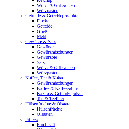
Ketchup
Würz- & Grillsaucen
Würzpasten
Getreide & Getreideprodukte
Flocken
Getreide
Grieß
Mehl
Gewürze & Salz
Gewürze
Gewürzmischungen
Gewürzöle
Salz
Würz- & Grillsaucen
Würzpasten
Kaffee, Tee & Kakao
Gewürzmischungen
Kaffee & Kaffeesahne
Kakao & Getränkepulver
Tee & Teefilter
Hülsenfrüchte & Ölsaaten
Hülsenfrüchte
Ölsaaten
Fitness
Fruchtsaft