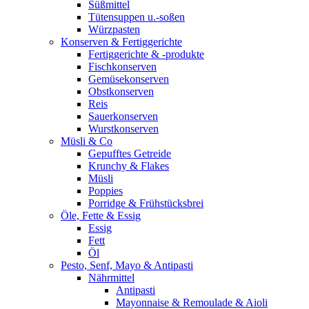
Süßmittel
Tütensuppen u.-soßen
Würzpasten
Konserven & Fertiggerichte
Fertiggerichte & -produkte
Fischkonserven
Gemüsekonserven
Obstkonserven
Reis
Sauerkonserven
Wurstkonserven
Müsli & Co
Gepufftes Getreide
Krunchy & Flakes
Müsli
Poppies
Porridge & Frühstücksbrei
Öle, Fette & Essig
Essig
Fett
Öl
Pesto, Senf, Mayo & Antipasti
Nährmittel
Antipasti
Mayonnaise & Remoulade & Aioli