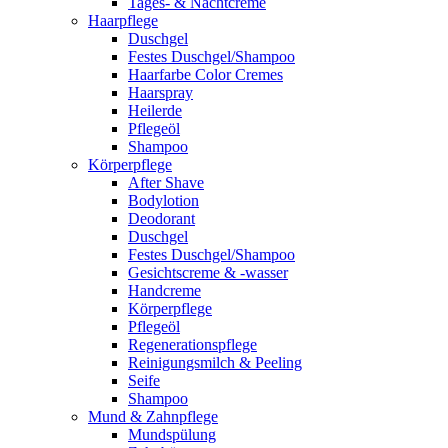
Tages- & Nachtcreme
Haarpflege
Duschgel
Festes Duschgel/Shampoo
Haarfarbe Color Cremes
Haarspray
Heilerde
Pflegeöl
Shampoo
Körperpflege
After Shave
Bodylotion
Deodorant
Duschgel
Festes Duschgel/Shampoo
Gesichtscreme & -wasser
Handcreme
Körperpflege
Pflegeöl
Regenerationspflege
Reinigungsmilch & Peeling
Seife
Shampoo
Mund & Zahnpflege
Mundspülung