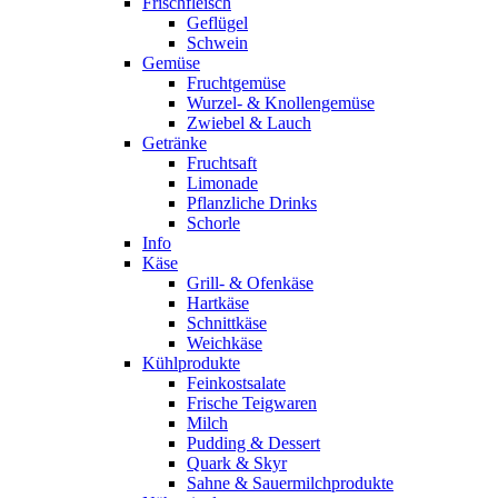
Frischfleisch
Geflügel
Schwein
Gemüse
Fruchtgemüse
Wurzel- & Knollengemüse
Zwiebel & Lauch
Getränke
Fruchtsaft
Limonade
Pflanzliche Drinks
Schorle
Info
Käse
Grill- & Ofenkäse
Hartkäse
Schnittkäse
Weichkäse
Kühlprodukte
Feinkostsalate
Frische Teigwaren
Milch
Pudding & Dessert
Quark & Skyr
Sahne & Sauermilchprodukte