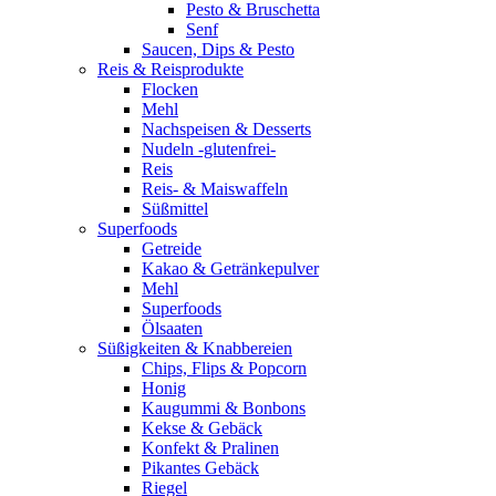
Pesto & Bruschetta
Senf
Saucen, Dips & Pesto
Reis & Reisprodukte
Flocken
Mehl
Nachspeisen & Desserts
Nudeln -glutenfrei-
Reis
Reis- & Maiswaffeln
Süßmittel
Superfoods
Getreide
Kakao & Getränkepulver
Mehl
Superfoods
Ölsaaten
Süßigkeiten & Knabbereien
Chips, Flips & Popcorn
Honig
Kaugummi & Bonbons
Kekse & Gebäck
Konfekt & Pralinen
Pikantes Gebäck
Riegel