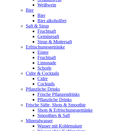
Weißwein
Bier
Bier
Bier alkoholfrei
Saft & Sirup
Fruchtsaft
Gemüsesaft
Sirup & Muttersaft
Erfrischungsgetränke
Eistee
Fruchtsaft
Limonade
Schorle
Cidre & Cocktails
Cidre
Cocktails
Pflanzliche Drinks
Frische Pflanzendrinks
Pflanzliche Drinks
Frische Säfte, Shots & Smoothie
Shots & Erfrischungsgetränke
Smoothies & Saft
Mineralwasser
Wasser mit Kohlensäure