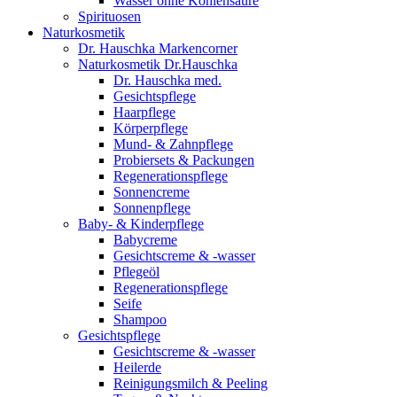
Wasser ohne Kohlensäure
Spirituosen
Naturkosmetik
Dr. Hauschka Markencorner
Naturkosmetik Dr.Hauschka
Dr. Hauschka med.
Gesichtspflege
Haarpflege
Körperpflege
Mund- & Zahnpflege
Probiersets & Packungen
Regenerationspflege
Sonnencreme
Sonnenpflege
Baby- & Kinderpflege
Babycreme
Gesichtscreme & -wasser
Pflegeöl
Regenerationspflege
Seife
Shampoo
Gesichtspflege
Gesichtscreme & -wasser
Heilerde
Reinigungsmilch & Peeling