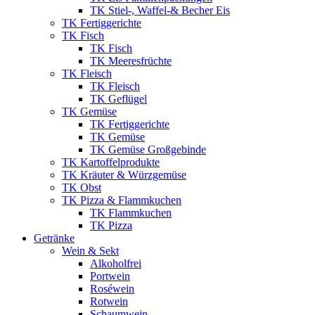
TK Stiel-, Waffel-& Becher Eis
TK Fertiggerichte
TK Fisch
TK Fisch
TK Meeresfrüchte
TK Fleisch
TK Fleisch
TK Geflügel
TK Gemüse
TK Fertiggerichte
TK Gemüse
TK Gemüse Großgebinde
TK Kartoffelprodukte
TK Kräuter & Würzgemüse
TK Obst
TK Pizza & Flammkuchen
TK Flammkuchen
TK Pizza
Getränke
Wein & Sekt
Alkoholfrei
Portwein
Roséwein
Rotwein
Schaumwein