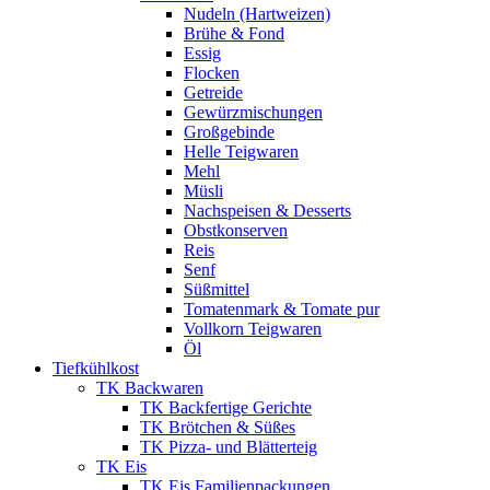
Nudeln (Hartweizen)
Brühe & Fond
Essig
Flocken
Getreide
Gewürzmischungen
Großgebinde
Helle Teigwaren
Mehl
Müsli
Nachspeisen & Desserts
Obstkonserven
Reis
Senf
Süßmittel
Tomatenmark & Tomate pur
Vollkorn Teigwaren
Öl
Tiefkühlkost
TK Backwaren
TK Backfertige Gerichte
TK Brötchen & Süßes
TK Pizza- und Blätterteig
TK Eis
TK Eis Familienpackungen