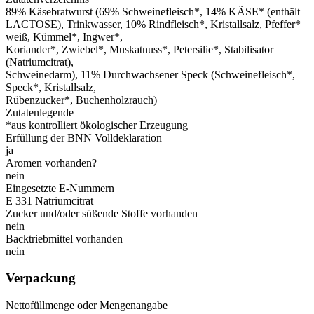
89% Käsebratwurst (69% Schweinefleisch*, 14% KÄSE* (enthält
LACTOSE), Trinkwasser, 10% Rindfleisch*, Kristallsalz, Pfeffer*
weiß, Kümmel*, Ingwer*,
Koriander*, Zwiebel*, Muskatnuss*, Petersilie*, Stabilisator
(Natriumcitrat),
Schweinedarm), 11% Durchwachsener Speck (Schweinefleisch*,
Speck*, Kristallsalz,
Rübenzucker*, Buchenholzrauch)
Zutatenlegende
*aus kontrolliert ökologischer Erzeugung
Erfüllung der BNN Volldeklaration
ja
Aromen vorhanden?
nein
Eingesetzte E-Nummern
E 331 Natriumcitrat
Zucker und/oder süßende Stoffe vorhanden
nein
Backtriebmittel vorhanden
nein
Verpackung
Nettofüllmenge oder Mengenangabe