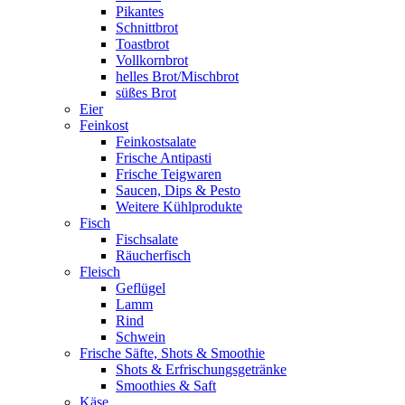
Pikantes
Schnittbrot
Toastbrot
Vollkornbrot
helles Brot/Mischbrot
süßes Brot
Eier
Feinkost
Feinkostsalate
Frische Antipasti
Frische Teigwaren
Saucen, Dips & Pesto
Weitere Kühlprodukte
Fisch
Fischsalate
Räucherfisch
Fleisch
Geflügel
Lamm
Rind
Schwein
Frische Säfte, Shots & Smoothie
Shots & Erfrischungsgetränke
Smoothies & Saft
Käse