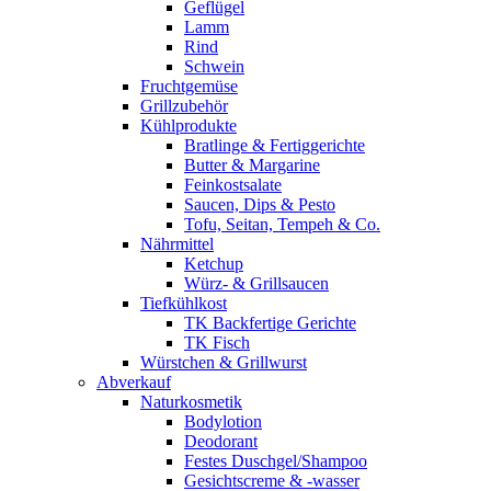
Geflügel
Lamm
Rind
Schwein
Fruchtgemüse
Grillzubehör
Kühlprodukte
Bratlinge & Fertiggerichte
Butter & Margarine
Feinkostsalate
Saucen, Dips & Pesto
Tofu, Seitan, Tempeh & Co.
Nährmittel
Ketchup
Würz- & Grillsaucen
Tiefkühlkost
TK Backfertige Gerichte
TK Fisch
Würstchen & Grillwurst
Abverkauf
Naturkosmetik
Bodylotion
Deodorant
Festes Duschgel/Shampoo
Gesichtscreme & -wasser