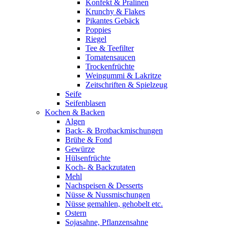
Konfekt & Pralinen
Krunchy & Flakes
Pikantes Gebäck
Poppies
Riegel
Tee & Teefilter
Tomatensaucen
Trockenfrüchte
Weingummi & Lakritze
Zeitschriften & Spielzeug
Seife
Seifenblasen
Kochen & Backen
Algen
Back- & Brotbackmischungen
Brühe & Fond
Gewürze
Hülsenfrüchte
Koch- & Backzutaten
Mehl
Nachspeisen & Desserts
Nüsse & Nussmischungen
Nüsse gemahlen, gehobelt etc.
Ostern
Sojasahne, Pflanzensahne