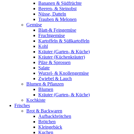
Bananen & Südfrüchte
Beeren- & Steinobst
Nüsse, Datteln
Trauben & Melonen
Gemüse
Blatt-& Feingemüse
Fruchtgemüse
Kartoffeln & Süßkartoffeln
Kohl
Kräuter (Garten- & Küche)
Kräuter (Küchenkräuter)
Pilze & Sprossen
Salate
Wurzel- & Knollengemüse
Zwiebel & Lauch
Blumen & Pflanzen
Blumen
Kräuter (Garten- & Küche)
Kochkiste
Frisches
Brot & Backwaren
Aufbackbrötchen
Brötchen
Kleingebäck
Kuchen