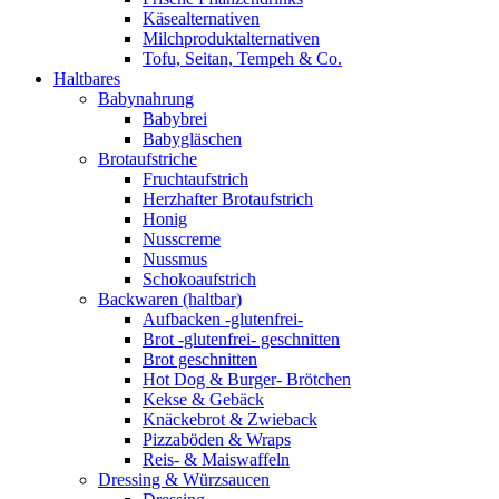
Käsealternativen
Milchproduktalternativen
Tofu, Seitan, Tempeh & Co.
Haltbares
Babynahrung
Babybrei
Babygläschen
Brotaufstriche
Fruchtaufstrich
Herzhafter Brotaufstrich
Honig
Nusscreme
Nussmus
Schokoaufstrich
Backwaren (haltbar)
Aufbacken -glutenfrei-
Brot -glutenfrei- geschnitten
Brot geschnitten
Hot Dog & Burger- Brötchen
Kekse & Gebäck
Knäckebrot & Zwieback
Pizzaböden & Wraps
Reis- & Maiswaffeln
Dressing & Würzsaucen