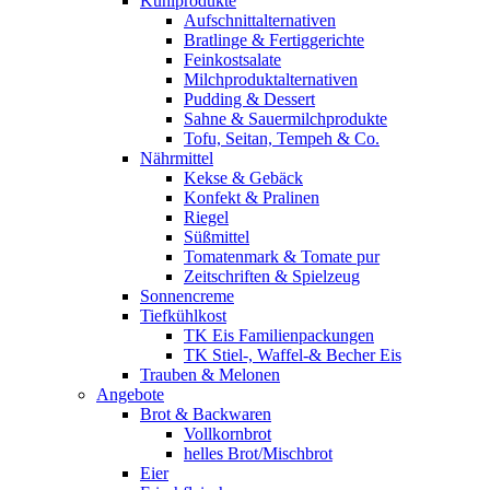
Kühlprodukte
Aufschnittalternativen
Bratlinge & Fertiggerichte
Feinkostsalate
Milchproduktalternativen
Pudding & Dessert
Sahne & Sauermilchprodukte
Tofu, Seitan, Tempeh & Co.
Nährmittel
Kekse & Gebäck
Konfekt & Pralinen
Riegel
Süßmittel
Tomatenmark & Tomate pur
Zeitschriften & Spielzeug
Sonnencreme
Tiefkühlkost
TK Eis Familienpackungen
TK Stiel-, Waffel-& Becher Eis
Trauben & Melonen
Angebote
Brot & Backwaren
Vollkornbrot
helles Brot/Mischbrot
Eier