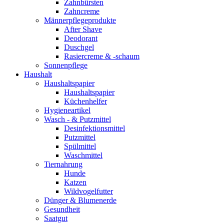
Zahnbürsten
Zahncreme
Männerpflegeprodukte
After Shave
Deodorant
Duschgel
Rasiercreme & -schaum
Sonnenpflege
Haushalt
Haushaltspapier
Haushaltspapier
Küchenhelfer
Hygieneartikel
Wasch - & Putzmittel
Desinfektionsmittel
Putzmittel
Spülmittel
Waschmittel
Tiernahrung
Hunde
Katzen
Wildvogelfutter
Dünger & Blumenerde
Gesundheit
Saatgut