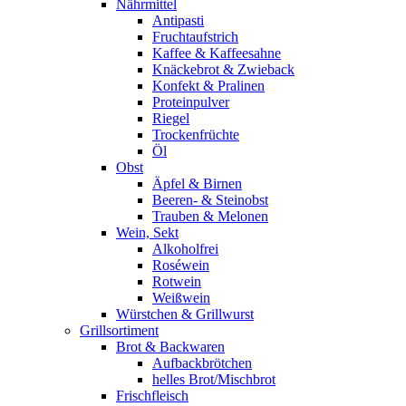
Nährmittel
Antipasti
Fruchtaufstrich
Kaffee & Kaffeesahne
Knäckebrot & Zwieback
Konfekt & Pralinen
Proteinpulver
Riegel
Trockenfrüchte
Öl
Obst
Äpfel & Birnen
Beeren- & Steinobst
Trauben & Melonen
Wein, Sekt
Alkoholfrei
Roséwein
Rotwein
Weißwein
Würstchen & Grillwurst
Grillsortiment
Brot & Backwaren
Aufbackbrötchen
helles Brot/Mischbrot
Frischfleisch