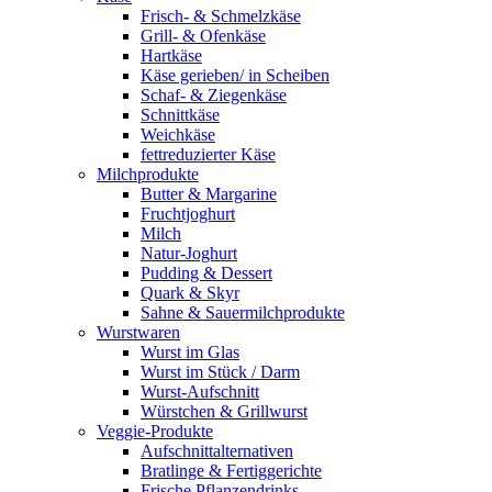
Frisch- & Schmelzkäse
Grill- & Ofenkäse
Hartkäse
Käse gerieben/ in Scheiben
Schaf- & Ziegenkäse
Schnittkäse
Weichkäse
fettreduzierter Käse
Milchprodukte
Butter & Margarine
Fruchtjoghurt
Milch
Natur-Joghurt
Pudding & Dessert
Quark & Skyr
Sahne & Sauermilchprodukte
Wurstwaren
Wurst im Glas
Wurst im Stück / Darm
Wurst-Aufschnitt
Würstchen & Grillwurst
Veggie-Produkte
Aufschnittalternativen
Bratlinge & Fertiggerichte
Frische Pflanzendrinks