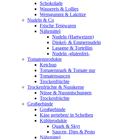
Schokolade
Wassereis & Lollies
Weingummi & Lakritze
Nudeln & Co
Frische Teigwaren
Nährmittel
Nudeln (Hartweizen)
Dinkel- & Emmernudeln
Lasagne & Tortellini
Nudeln -glutenfrei-
Tomatenprodukte
Ketchup
Tomatenmark & Tomate pur
Tomatensaucen
Trockenfrüchte
Trockenfrüchte & Nusskerne
Nüsse & Nussmischungen
Trockenfrüchte
Großgebinde
Großgebinde
Käse gerieben/ in Scheiben
Kühlprodukte
Quark & Skyr
Saucen, Dips & Pesto
Nährmittel