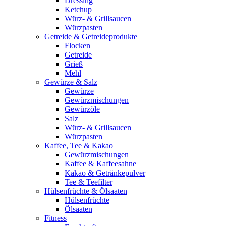
Dressing
Ketchup
Würz- & Grillsaucen
Würzpasten
Getreide & Getreideprodukte
Flocken
Getreide
Grieß
Mehl
Gewürze & Salz
Gewürze
Gewürzmischungen
Gewürzöle
Salz
Würz- & Grillsaucen
Würzpasten
Kaffee, Tee & Kakao
Gewürzmischungen
Kaffee & Kaffeesahne
Kakao & Getränkepulver
Tee & Teefilter
Hülsenfrüchte & Ölsaaten
Hülsenfrüchte
Ölsaaten
Fitness