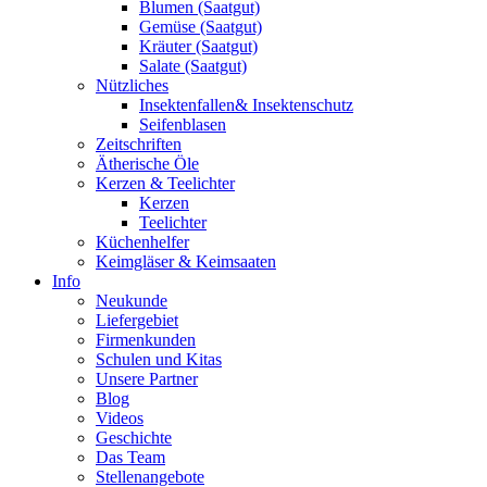
Blumen (Saatgut)
Gemüse (Saatgut)
Kräuter (Saatgut)
Salate (Saatgut)
Nützliches
Insektenfallen& Insektenschutz
Seifenblasen
Zeitschriften
Ätherische Öle
Kerzen & Teelichter
Kerzen
Teelichter
Küchenhelfer
Keimgläser & Keimsaaten
Info
Neukunde
Liefergebiet
Firmenkunden
Schulen und Kitas
Unsere Partner
Blog
Videos
Geschichte
Das Team
Stellenangebote