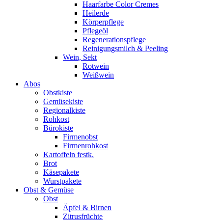
Haarfarbe Color Cremes
Heilerde
Körperpflege
Pflegeöl
Regenerationspflege
Reinigungsmilch & Peeling
Wein, Sekt
Rotwein
Weißwein
Abos
Obstkiste
Gemüsekiste
Regionalkiste
Rohkost
Bürokiste
Firmenobst
Firmenrohkost
Kartoffeln festk.
Brot
Käsepakete
Wurstpakete
Obst & Gemüse
Obst
Äpfel & Birnen
Zitrusfrüchte