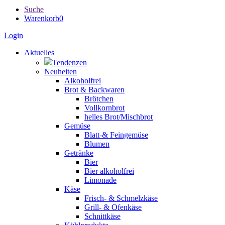
Suche
Warenkorb
0
Login
Aktuelles
Tendenzen
Neuheiten
Alkoholfrei
Brot & Backwaren
Brötchen
Vollkornbrot
helles Brot/Mischbrot
Gemüse
Blatt-& Feingemüse
Blumen
Getränke
Bier
Bier alkoholfrei
Limonade
Käse
Frisch- & Schmelzkäse
Grill- & Ofenkäse
Schnittkäse