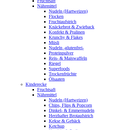
Fruchtsaft
Nährmittel
Nudeln (Hartweizen)
Flocken
Fruchtaufstrich
Knäckebrot & Zwieback
Konfekt & Pralinen
Krunchy & Flakes
Müsli
Nudeln -glutenfrei-
Proteinpulver
Reis- & Maiswaffeln
Riegel
Superfoods
Trockenfrüchte
Ölsaaten
Kinderecke
Fruchtsaft
Nährmittel
Nudeln (Hartweizen)
Chips, Flips & Popcorn
Dinkel- & Emmernudeln
Herzhafter Brotaufstrich
Kekse & Gebäck
Ketchup