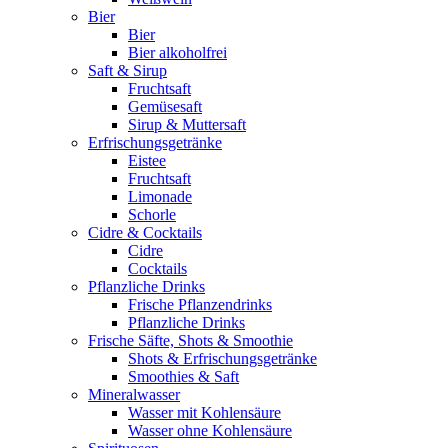
Bier
Bier
Bier alkoholfrei
Saft & Sirup
Fruchtsaft
Gemüsesaft
Sirup & Muttersaft
Erfrischungsgetränke
Eistee
Fruchtsaft
Limonade
Schorle
Cidre & Cocktails
Cidre
Cocktails
Pflanzliche Drinks
Frische Pflanzendrinks
Pflanzliche Drinks
Frische Säfte, Shots & Smoothie
Shots & Erfrischungsgetränke
Smoothies & Saft
Mineralwasser
Wasser mit Kohlensäure
Wasser ohne Kohlensäure