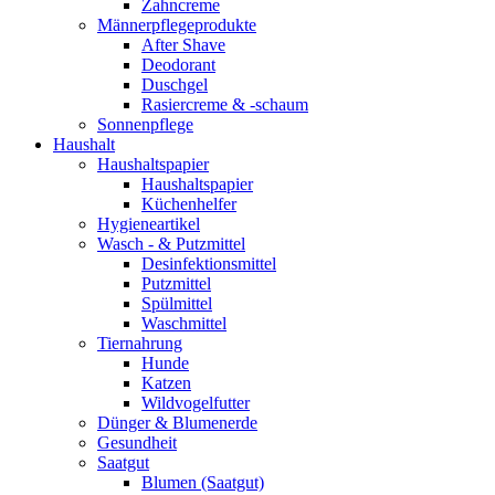
Zahncreme
Männerpflegeprodukte
After Shave
Deodorant
Duschgel
Rasiercreme & -schaum
Sonnenpflege
Haushalt
Haushaltspapier
Haushaltspapier
Küchenhelfer
Hygieneartikel
Wasch - & Putzmittel
Desinfektionsmittel
Putzmittel
Spülmittel
Waschmittel
Tiernahrung
Hunde
Katzen
Wildvogelfutter
Dünger & Blumenerde
Gesundheit
Saatgut
Blumen (Saatgut)