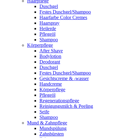
Haarpflege
Duschgel
Festes Duschgel/Shampoo
Haarfarbe Color Cremes
Haarspray
Heilerde
Pflegeöl
Shampoo
Körperpflege
After Shave
Bodylotion
Deodorant
Duschgel
Festes Duschgel/Shampoo
Gesichtscreme & -wasser
Handcreme
Körperpflege
Pflegeöl
Regenerationspflege
Reinigungsmilch & Peeling
Seife
Shampoo
Mund & Zahnpflege
Mundspülung
Zahnbürsten