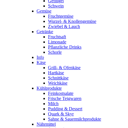
Geflügel
Schwein
Gemüse
Fruchtgemüse
Wurzel- & Knollengemüse
Zwiebel & Lauch
Getränke
Fruchtsaft
Limonade
Pflanzliche Drinks
Schorle
Info
Käse
Grill- & Ofenkäse
Hartkäse
Schnittkäse
Weichkäse
Kühlprodukte
Feinkostsalate
Frische Teigwaren
Milch
Pudding & Dessert
Quark & Skyr
Sahne & Sauermilchprodukte
Nährmittel