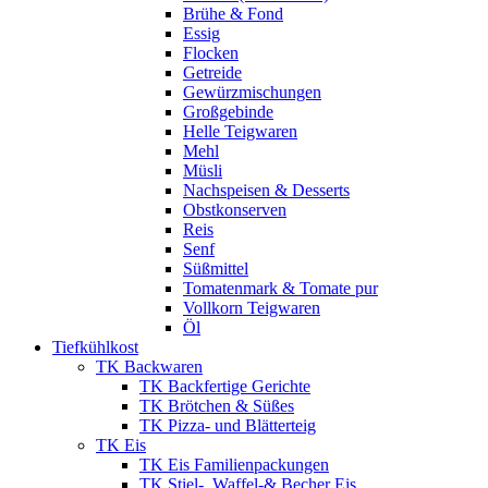
Brühe & Fond
Essig
Flocken
Getreide
Gewürzmischungen
Großgebinde
Helle Teigwaren
Mehl
Müsli
Nachspeisen & Desserts
Obstkonserven
Reis
Senf
Süßmittel
Tomatenmark & Tomate pur
Vollkorn Teigwaren
Öl
Tiefkühlkost
TK Backwaren
TK Backfertige Gerichte
TK Brötchen & Süßes
TK Pizza- und Blätterteig
TK Eis
TK Eis Familienpackungen
TK Stiel-, Waffel-& Becher Eis