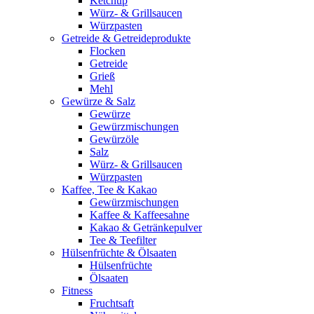
Ketchup
Würz- & Grillsaucen
Würzpasten
Getreide & Getreideprodukte
Flocken
Getreide
Grieß
Mehl
Gewürze & Salz
Gewürze
Gewürzmischungen
Gewürzöle
Salz
Würz- & Grillsaucen
Würzpasten
Kaffee, Tee & Kakao
Gewürzmischungen
Kaffee & Kaffeesahne
Kakao & Getränkepulver
Tee & Teefilter
Hülsenfrüchte & Ölsaaten
Hülsenfrüchte
Ölsaaten
Fitness
Fruchtsaft