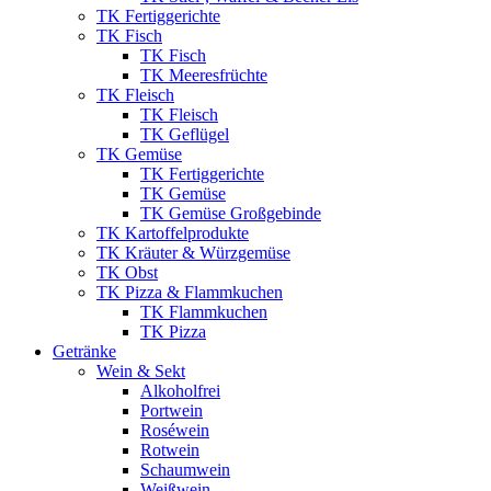
TK Fertiggerichte
TK Fisch
TK Fisch
TK Meeresfrüchte
TK Fleisch
TK Fleisch
TK Geflügel
TK Gemüse
TK Fertiggerichte
TK Gemüse
TK Gemüse Großgebinde
TK Kartoffelprodukte
TK Kräuter & Würzgemüse
TK Obst
TK Pizza & Flammkuchen
TK Flammkuchen
TK Pizza
Getränke
Wein & Sekt
Alkoholfrei
Portwein
Roséwein
Rotwein
Schaumwein
Weißwein