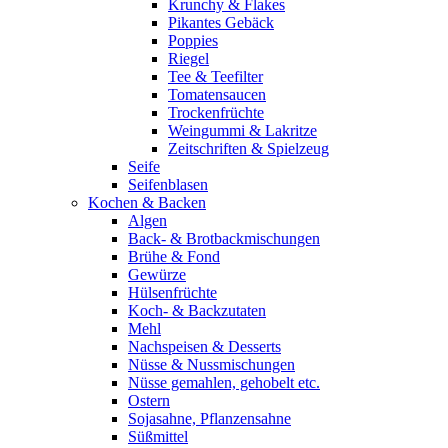
Krunchy & Flakes
Pikantes Gebäck
Poppies
Riegel
Tee & Teefilter
Tomatensaucen
Trockenfrüchte
Weingummi & Lakritze
Zeitschriften & Spielzeug
Seife
Seifenblasen
Kochen & Backen
Algen
Back- & Brotbackmischungen
Brühe & Fond
Gewürze
Hülsenfrüchte
Koch- & Backzutaten
Mehl
Nachspeisen & Desserts
Nüsse & Nussmischungen
Nüsse gemahlen, gehobelt etc.
Ostern
Sojasahne, Pflanzensahne
Süßmittel