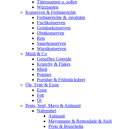
Tütensuppen u.-soßen
Würzpasten
Konserven & Fertiggerichte
Fertiggerichte & -produkte
Fischkonserven
Gemüsekonserven
Obstkonserven
Reis
Sauerkonserven
Wurstkonserven
Müsli & Co
Gepufftes Getreide
Krunchy & Flakes
Müsli
Poppies
Porridge & Frühstücksbrei
Öle, Fette & Essig
Essig
Fett
Öl
Pesto, Senf, Mayo & Antipasti
Nährmittel
Antipasti
Mayonnaise & Remoulade & Aioli
Pesto & Bruschetta