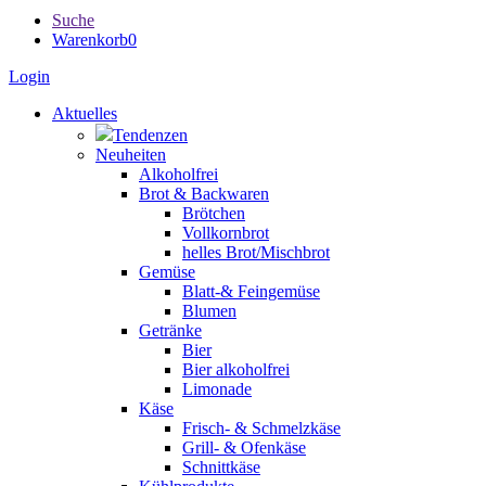
Suche
Warenkorb
0
Login
Aktuelles
Tendenzen
Neuheiten
Alkoholfrei
Brot & Backwaren
Brötchen
Vollkornbrot
helles Brot/Mischbrot
Gemüse
Blatt-& Feingemüse
Blumen
Getränke
Bier
Bier alkoholfrei
Limonade
Käse
Frisch- & Schmelzkäse
Grill- & Ofenkäse
Schnittkäse