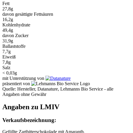
Fett
27,8g
davon gesättigte Fettsäuren
16,2g
Kohlenhydrate
49,4g
davon Zucker
31,9g
Ballaststoffe
7,7g
Eiweiß
7,8g
Salz
< 0,03g
mit Unterstützung von
präsentiert von
Quelle: Hersteller, Datanature, Lehmanns Bio Service - alle
Angaben ohne Gewähr
Angaben zu LMIV
Verkaufsbezeichnung:
Gefüllte Zartbitterschokolade mit Amaranth.