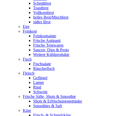
Schnittbrot
Toastbrot
Vollkornbrot
helles Brot/Mischbrot
süßes Brot
Eier
Feinkost
Feinkostsalate
Frische Antipasti
Frische Teigwaren
Saucen, Dips & Pesto
Weitere Kühlprodukte
Fisch
Fischsalate
Räucherfisch
Fleisch
Geflügel
Lamm
Rind
Schwein
Frische Säfte, Shots & Smoothie
Shots & Erfrischungsgetränke
Smoothies & Saft
Käse
Frisch- & Schmelzkäse