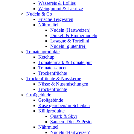
Wassereis & Lollies
Weingummi & Lakritze
Nudeln & Co
Frische Teigwaren
Nährmittel
Nudeln (Hartweizen)
Dinkel- & Emmernudeln
Lasagne & Tortellini
Nudeln -glutenfrei-
Tomatenprodukte
Ketchup
Tomatenmark & Tomate pur
Tomatensaucen
Trockenfrüchte
Trockenfrüchte & Nusskerne
Nüsse & Nussmischungen
Trockenfrüchte
Großgebinde
Großgebinde
Käse gerieben/ in Scheiben
Kühlprodukte
Quark & Skyr
Saucen, Dips & Pesto
Nährmittel
Nudeln (Hartweizen)