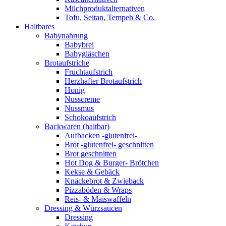
Milchproduktalternativen
Tofu, Seitan, Tempeh & Co.
Haltbares
Babynahrung
Babybrei
Babygläschen
Brotaufstriche
Fruchtaufstrich
Herzhafter Brotaufstrich
Honig
Nusscreme
Nussmus
Schokoaufstrich
Backwaren (haltbar)
Aufbacken -glutenfrei-
Brot -glutenfrei- geschnitten
Brot geschnitten
Hot Dog & Burger- Brötchen
Kekse & Gebäck
Knäckebrot & Zwieback
Pizzaböden & Wraps
Reis- & Maiswaffeln
Dressing & Würzsaucen
Dressing