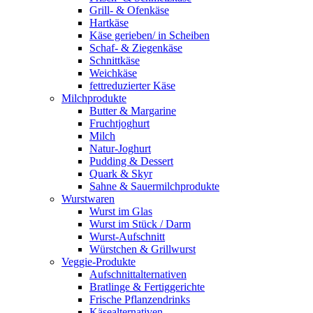
Grill- & Ofenkäse
Hartkäse
Käse gerieben/ in Scheiben
Schaf- & Ziegenkäse
Schnittkäse
Weichkäse
fettreduzierter Käse
Milchprodukte
Butter & Margarine
Fruchtjoghurt
Milch
Natur-Joghurt
Pudding & Dessert
Quark & Skyr
Sahne & Sauermilchprodukte
Wurstwaren
Wurst im Glas
Wurst im Stück / Darm
Wurst-Aufschnitt
Würstchen & Grillwurst
Veggie-Produkte
Aufschnittalternativen
Bratlinge & Fertiggerichte
Frische Pflanzendrinks
Käsealternativen