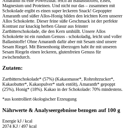
Amaranth ist eine Powerzutat: reich an Ballaststoffen, Eisen,
Magnesium und Proteinen. Und nicht nur das – zusammen mit
Schokolade ergibt es einen super leckeren Snack! Gepoppter
Amaranth und süßer Allos-Honig bilden den leichten Kern unserer
Allos Schokolette. Dieser feine süße Geschmack ist der perfekte
Kontrast zur knackig herben Glasur aus feinster
Zartbitterschokolade, die den Kern umhüllt. Unsere Allos
Schokolette ist ein rundum Genuss - schokoladig, leicht und voller
Ballaststoffe! Ohne Amaranth dafür aber mit Sesam sind unsere
Sesam Riegel. Mit Bienenhonig überzogen habt ihr mit unseren
Sesam Riegeln einen leckeren, glutenfreien Genuss für
zwischendurch.
Zutaten:
Zartbitterschokolade* (57%) (Kakaomasse*, Rohrohrzucker*,
Kakaobutter*, Kakaopulver* stark entölt), Amaranth* gepoppt
(25%), Honig* (18%). Kakao in der Schokolade: 70% mindestens.
*aus kontrolliert ökologischer Erzeugung
Nährwerte & Analyseergebnisse bezogen auf 100 g
Energie kJ / kcal
2074 KJ / 497 kcal