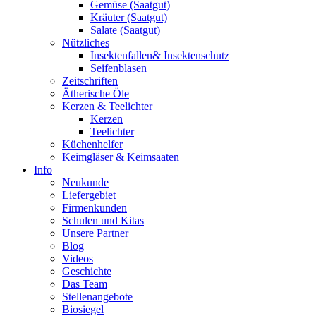
Gemüse (Saatgut)
Kräuter (Saatgut)
Salate (Saatgut)
Nützliches
Insektenfallen& Insektenschutz
Seifenblasen
Zeitschriften
Ätherische Öle
Kerzen & Teelichter
Kerzen
Teelichter
Küchenhelfer
Keimgläser & Keimsaaten
Info
Neukunde
Liefergebiet
Firmenkunden
Schulen und Kitas
Unsere Partner
Blog
Videos
Geschichte
Das Team
Stellenangebote
Biosiegel