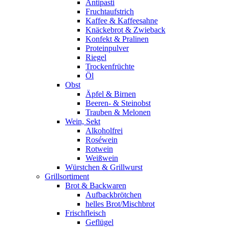
Antipasti
Fruchtaufstrich
Kaffee & Kaffeesahne
Knäckebrot & Zwieback
Konfekt & Pralinen
Proteinpulver
Riegel
Trockenfrüchte
Öl
Obst
Äpfel & Birnen
Beeren- & Steinobst
Trauben & Melonen
Wein, Sekt
Alkoholfrei
Roséwein
Rotwein
Weißwein
Würstchen & Grillwurst
Grillsortiment
Brot & Backwaren
Aufbackbrötchen
helles Brot/Mischbrot
Frischfleisch
Geflügel