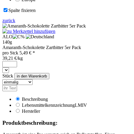
Spalte fixieren
zurück
ALO
140g
Amaranth-Schokolette Zartbitter 5er Pack
pro
Stck
5,49
€ *
39,21 €/kg
Stück
Beschreibung
Lebensmittelkennzeichnung
LMIV
Hersteller
Produktbeschreibung: