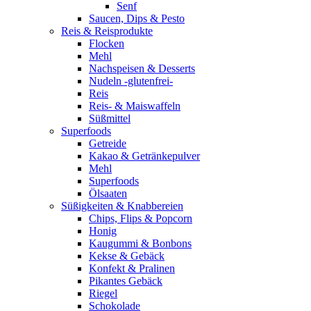
Senf
Saucen, Dips & Pesto
Reis & Reisprodukte
Flocken
Mehl
Nachspeisen & Desserts
Nudeln -glutenfrei-
Reis
Reis- & Maiswaffeln
Süßmittel
Superfoods
Getreide
Kakao & Getränkepulver
Mehl
Superfoods
Ölsaaten
Süßigkeiten & Knabbereien
Chips, Flips & Popcorn
Honig
Kaugummi & Bonbons
Kekse & Gebäck
Konfekt & Pralinen
Pikantes Gebäck
Riegel
Schokolade