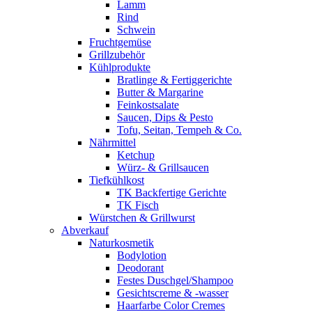
Lamm
Rind
Schwein
Fruchtgemüse
Grillzubehör
Kühlprodukte
Bratlinge & Fertiggerichte
Butter & Margarine
Feinkostsalate
Saucen, Dips & Pesto
Tofu, Seitan, Tempeh & Co.
Nährmittel
Ketchup
Würz- & Grillsaucen
Tiefkühlkost
TK Backfertige Gerichte
TK Fisch
Würstchen & Grillwurst
Abverkauf
Naturkosmetik
Bodylotion
Deodorant
Festes Duschgel/Shampoo
Gesichtscreme & -wasser
Haarfarbe Color Cremes