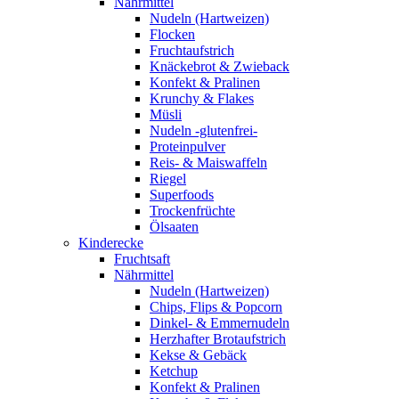
Nährmittel
Nudeln (Hartweizen)
Flocken
Fruchtaufstrich
Knäckebrot & Zwieback
Konfekt & Pralinen
Krunchy & Flakes
Müsli
Nudeln -glutenfrei-
Proteinpulver
Reis- & Maiswaffeln
Riegel
Superfoods
Trockenfrüchte
Ölsaaten
Kinderecke
Fruchtsaft
Nährmittel
Nudeln (Hartweizen)
Chips, Flips & Popcorn
Dinkel- & Emmernudeln
Herzhafter Brotaufstrich
Kekse & Gebäck
Ketchup
Konfekt & Pralinen