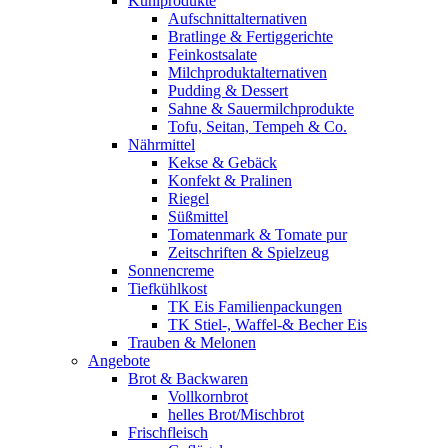
Kühlprodukte
Aufschnittalternativen
Bratlinge & Fertiggerichte
Feinkostsalate
Milchproduktalternativen
Pudding & Dessert
Sahne & Sauermilchprodukte
Tofu, Seitan, Tempeh & Co.
Nährmittel
Kekse & Gebäck
Konfekt & Pralinen
Riegel
Süßmittel
Tomatenmark & Tomate pur
Zeitschriften & Spielzeug
Sonnencreme
Tiefkühlkost
TK Eis Familienpackungen
TK Stiel-, Waffel-& Becher Eis
Trauben & Melonen
Angebote
Brot & Backwaren
Vollkornbrot
helles Brot/Mischbrot
Frischfleisch