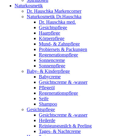
Spirituosen
Naturkosmetik
Dr. Hauschka Markencorner
Naturkosmetik Dr.Hauschka
Dr. Hauschka med.
Gesichtspflege
Haarpflege
Körperpflege
Mund- & Zahnpflege
Probiersets & Packungen
Regenerationspflege
Sonnencreme
Sonnenpflege
Baby- & Kinderpflege
Babycreme
Gesichtscreme & -wasser
Pflegeöl
Regenerationspflege
Seife
Shampoo
Gesichtspflege
Gesichtscreme & -wasser
Heilerde
Reinigungsmilch & Peeling
Tages- & Nachtcreme