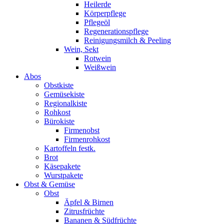
Heilerde
Körperpflege
Pflegeöl
Regenerationspflege
Reinigungsmilch & Peeling
Wein, Sekt
Rotwein
Weißwein
Abos
Obstkiste
Gemüsekiste
Regionalkiste
Rohkost
Bürokiste
Firmenobst
Firmenrohkost
Kartoffeln festk.
Brot
Käsepakete
Wurstpakete
Obst & Gemüse
Obst
Äpfel & Birnen
Zitrusfrüchte
Bananen & Südfrüchte