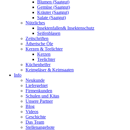
Blumen (Saatgut)
Gemüse (Saatgut)
Kräuter (Saatgut)
Salate (Saatgut)
Nützliches
Insektenfallen& Insektenschutz
Seifenblasen
Zeitschriften
Ätherische Öle
Kerzen & Teelichter
Kerzen
Teelichter
Küchenhelfer
Keimgläser & Keimsaaten
Info
Neukunde
Liefergebiet
Firmenkunden
Schulen und Kitas
Unsere Partner
Blog
Videos
Geschichte
Das Team
Stellenangebote