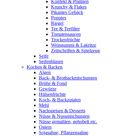
Konfekt & Pralinen
Krunchy & Flakes
Pikantes Gebäck
Poppies
Riegel
Tee & Teefilter
Tomatensaucen
Trockenfrüchte
Weingummi & Lakritze
Zeitschriften & Spielzeug
Seife
Seifenblasen
Kochen & Backen
Algen
Back- & Brotbackmischungen
Brühe & Fond
Gewürze
Hülsenfrüchte
Koch- & Backzutaten
Mehl
Nachspeisen & Desserts
Nüsse & Nussmischungen
Nüsse gemahlen, gehobelt etc.
Ostern
Sojasahne, Pflanzensahne