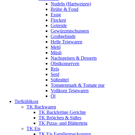
Nudeln (Hartweizen)
Brühe & Fond
Essig
Flocken
Getreide
Gewürzmischungen
Großgebinde
Helle Teigwaren
Mehl
Müsli
Nachspeisen & Desserts
Obstkonserven
Reis
Senf
Süßmittel
Tomatenmark & Tomate pur
Vollkorn Teigwaren
Öl
Tiefkühlkost
TK Backwaren
TK Backfertige Gerichte
TK Brötchen & Süßes
TK Pizza- und Blätterteig
TK Eis
TK Eis Familienpackungen