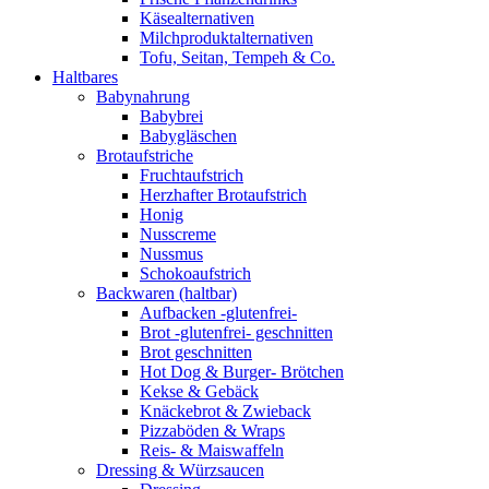
Käsealternativen
Milchproduktalternativen
Tofu, Seitan, Tempeh & Co.
Haltbares
Babynahrung
Babybrei
Babygläschen
Brotaufstriche
Fruchtaufstrich
Herzhafter Brotaufstrich
Honig
Nusscreme
Nussmus
Schokoaufstrich
Backwaren (haltbar)
Aufbacken -glutenfrei-
Brot -glutenfrei- geschnitten
Brot geschnitten
Hot Dog & Burger- Brötchen
Kekse & Gebäck
Knäckebrot & Zwieback
Pizzaböden & Wraps
Reis- & Maiswaffeln
Dressing & Würzsaucen