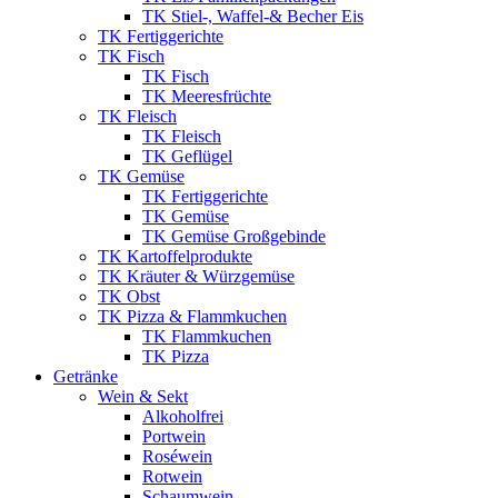
TK Stiel-, Waffel-& Becher Eis
TK Fertiggerichte
TK Fisch
TK Fisch
TK Meeresfrüchte
TK Fleisch
TK Fleisch
TK Geflügel
TK Gemüse
TK Fertiggerichte
TK Gemüse
TK Gemüse Großgebinde
TK Kartoffelprodukte
TK Kräuter & Würzgemüse
TK Obst
TK Pizza & Flammkuchen
TK Flammkuchen
TK Pizza
Getränke
Wein & Sekt
Alkoholfrei
Portwein
Roséwein
Rotwein
Schaumwein