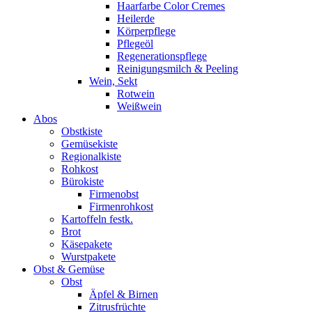
Haarfarbe Color Cremes
Heilerde
Körperpflege
Pflegeöl
Regenerationspflege
Reinigungsmilch & Peeling
Wein, Sekt
Rotwein
Weißwein
Abos
Obstkiste
Gemüsekiste
Regionalkiste
Rohkost
Bürokiste
Firmenobst
Firmenrohkost
Kartoffeln festk.
Brot
Käsepakete
Wurstpakete
Obst & Gemüse
Obst
Äpfel & Birnen
Zitrusfrüchte