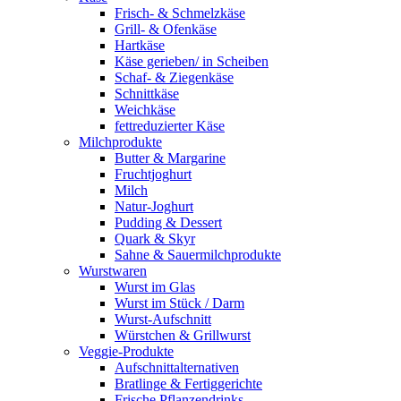
Frisch- & Schmelzkäse
Grill- & Ofenkäse
Hartkäse
Käse gerieben/ in Scheiben
Schaf- & Ziegenkäse
Schnittkäse
Weichkäse
fettreduzierter Käse
Milchprodukte
Butter & Margarine
Fruchtjoghurt
Milch
Natur-Joghurt
Pudding & Dessert
Quark & Skyr
Sahne & Sauermilchprodukte
Wurstwaren
Wurst im Glas
Wurst im Stück / Darm
Wurst-Aufschnitt
Würstchen & Grillwurst
Veggie-Produkte
Aufschnittalternativen
Bratlinge & Fertiggerichte
Frische Pflanzendrinks