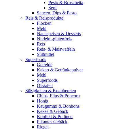
Pesto & Bruschetta
Senf
Saucen, Dips & Pesto
Reis & Reisprodukte
Flocken
Mehl
Nachspeisen & Desserts
Nudeln -glutenfrei-
Reis
Reis- & Maiswaffeln
Süßmittel
Superfoods
Getreide
Kakao & Getränkepulver
Mehl
Superfoods
Ölsaaten
Süßigkeiten & Knabbereien
Chips, Flips & Popcorn
Honig
Kaugummi & Bonbons
Kekse & Gebäck
Konfekt & Pralinen
Pikantes Gebäck
Riegel