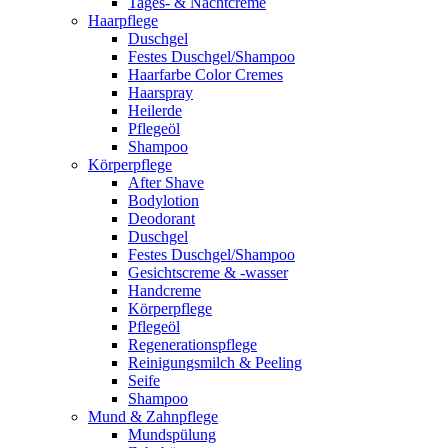
Tages- & Nachtcreme
Haarpflege
Duschgel
Festes Duschgel/Shampoo
Haarfarbe Color Cremes
Haarspray
Heilerde
Pflegeöl
Shampoo
Körperpflege
After Shave
Bodylotion
Deodorant
Duschgel
Festes Duschgel/Shampoo
Gesichtscreme & -wasser
Handcreme
Körperpflege
Pflegeöl
Regenerationspflege
Reinigungsmilch & Peeling
Seife
Shampoo
Mund & Zahnpflege
Mundspülung