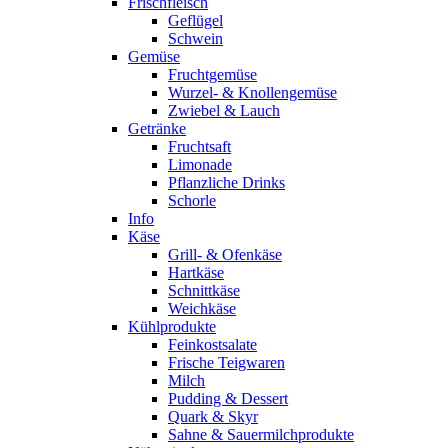
Frischfleisch
Geflügel
Schwein
Gemüse
Fruchtgemüse
Wurzel- & Knollengemüse
Zwiebel & Lauch
Getränke
Fruchtsaft
Limonade
Pflanzliche Drinks
Schorle
Info
Käse
Grill- & Ofenkäse
Hartkäse
Schnittkäse
Weichkäse
Kühlprodukte
Feinkostsalate
Frische Teigwaren
Milch
Pudding & Dessert
Quark & Skyr
Sahne & Sauermilchprodukte