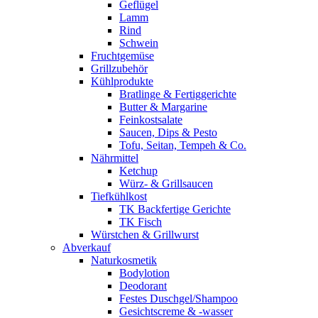
Geflügel
Lamm
Rind
Schwein
Fruchtgemüse
Grillzubehör
Kühlprodukte
Bratlinge & Fertiggerichte
Butter & Margarine
Feinkostsalate
Saucen, Dips & Pesto
Tofu, Seitan, Tempeh & Co.
Nährmittel
Ketchup
Würz- & Grillsaucen
Tiefkühlkost
TK Backfertige Gerichte
TK Fisch
Würstchen & Grillwurst
Abverkauf
Naturkosmetik
Bodylotion
Deodorant
Festes Duschgel/Shampoo
Gesichtscreme & -wasser