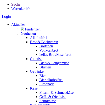
Suche
Warenkorb
0
Login
Aktuelles
Tendenzen
Neuheiten
Alkoholfrei
Brot & Backwaren
Brötchen
Vollkornbrot
helles Brot/Mischbrot
Gemüse
Blatt-& Feingemüse
Blumen
Getränke
Bier
Bier alkoholfrei
Limonade
Käse
Frisch- & Schmelzkäse
Grill- & Ofenkäse
Schnittkäse