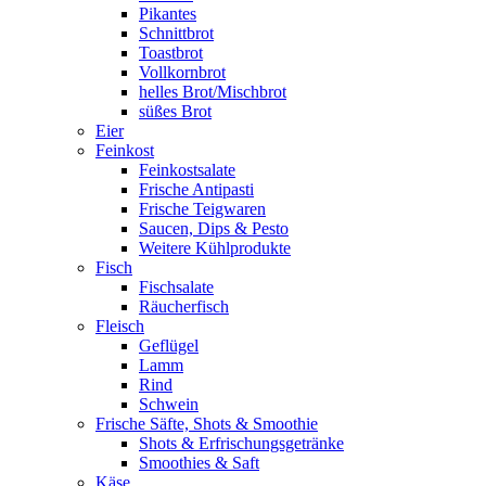
Pikantes
Schnittbrot
Toastbrot
Vollkornbrot
helles Brot/Mischbrot
süßes Brot
Eier
Feinkost
Feinkostsalate
Frische Antipasti
Frische Teigwaren
Saucen, Dips & Pesto
Weitere Kühlprodukte
Fisch
Fischsalate
Räucherfisch
Fleisch
Geflügel
Lamm
Rind
Schwein
Frische Säfte, Shots & Smoothie
Shots & Erfrischungsgetränke
Smoothies & Saft
Käse