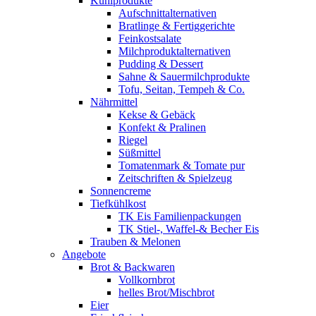
Kühlprodukte
Aufschnittalternativen
Bratlinge & Fertiggerichte
Feinkostsalate
Milchproduktalternativen
Pudding & Dessert
Sahne & Sauermilchprodukte
Tofu, Seitan, Tempeh & Co.
Nährmittel
Kekse & Gebäck
Konfekt & Pralinen
Riegel
Süßmittel
Tomatenmark & Tomate pur
Zeitschriften & Spielzeug
Sonnencreme
Tiefkühlkost
TK Eis Familienpackungen
TK Stiel-, Waffel-& Becher Eis
Trauben & Melonen
Angebote
Brot & Backwaren
Vollkornbrot
helles Brot/Mischbrot
Eier