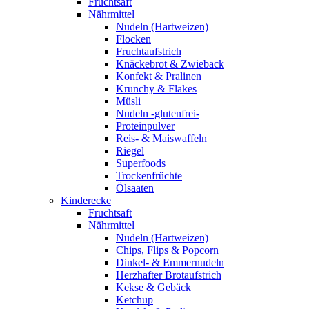
Fruchtsaft
Nährmittel
Nudeln (Hartweizen)
Flocken
Fruchtaufstrich
Knäckebrot & Zwieback
Konfekt & Pralinen
Krunchy & Flakes
Müsli
Nudeln -glutenfrei-
Proteinpulver
Reis- & Maiswaffeln
Riegel
Superfoods
Trockenfrüchte
Ölsaaten
Kinderecke
Fruchtsaft
Nährmittel
Nudeln (Hartweizen)
Chips, Flips & Popcorn
Dinkel- & Emmernudeln
Herzhafter Brotaufstrich
Kekse & Gebäck
Ketchup