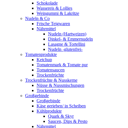
Schokolade
Wassereis & Lollies
Weingummi & Lakritze
Nudeln & Co
Frische Teigwaren
Nährmittel
Nudeln (Hartweizen)
Dinkel- & Emmernudeln
Lasagne & Tortellini
Nudeln -glutenfrei-
Tomatenprodukte
Ketchup
Tomatenmark & Tomate pur
Tomatensaucen
Trockenfrüchte
Trockenfrüchte & Nusskerne
Nüsse & Nussmischungen
Trockenfrüchte
Großgebinde
Großgebinde
Käse gerieben/ in Scheiben
Kühlprodukte
Quark & Skyr
Saucen, Dips & Pesto
Nährmittel