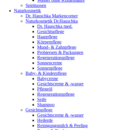
Wasser ohne Kohlensäure
Spirituosen
Naturkosmetik
Dr. Hauschka Markencorner
Naturkosmetik Dr.Hauschka
Dr. Hauschka med.
Gesichtspflege
Haarpflege
Körperpflege
Mund- & Zahnpflege
Probiersets & Packungen
Regenerationspflege
Sonnencreme
Sonnenpflege
Baby- & Kinderpflege
Babycreme
Gesichtscreme & -wasser
Pflegeöl
Regenerationspflege
Seife
Shampoo
Gesichtspflege
Gesichtscreme & -wasser
Heilerde
Reinigungsmilch & Peeling