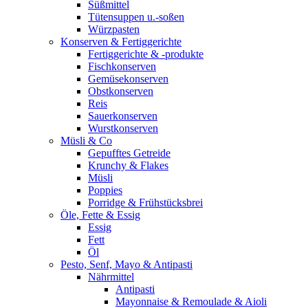
Süßmittel
Tütensuppen u.-soßen
Würzpasten
Konserven & Fertiggerichte
Fertiggerichte & -produkte
Fischkonserven
Gemüsekonserven
Obstkonserven
Reis
Sauerkonserven
Wurstkonserven
Müsli & Co
Gepufftes Getreide
Krunchy & Flakes
Müsli
Poppies
Porridge & Frühstücksbrei
Öle, Fette & Essig
Essig
Fett
Öl
Pesto, Senf, Mayo & Antipasti
Nährmittel
Antipasti
Mayonnaise & Remoulade & Aioli