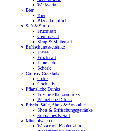
Weißwein
Bier
Bier
Bier alkoholfrei
Saft & Sirup
Fruchtsaft
Gemüsesaft
Sirup & Muttersaft
Erfrischungsgetränke
Eistee
Fruchtsaft
Limonade
Schorle
Cidre & Cocktails
Cidre
Cocktails
Pflanzliche Drinks
Frische Pflanzendrinks
Pflanzliche Drinks
Frische Säfte, Shots & Smoothie
Shots & Erfrischungsgetränke
Smoothies & Saft
Mineralwasser
Wasser mit Kohlensäure