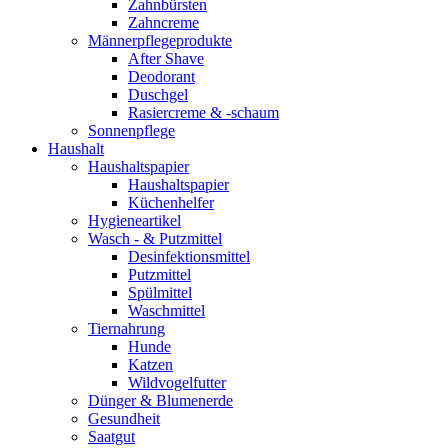
Zahnbürsten
Zahncreme
Männerpflegeprodukte
After Shave
Deodorant
Duschgel
Rasiercreme & -schaum
Sonnenpflege
Haushalt
Haushaltspapier
Haushaltspapier
Küchenhelfer
Hygieneartikel
Wasch - & Putzmittel
Desinfektionsmittel
Putzmittel
Spülmittel
Waschmittel
Tiernahrung
Hunde
Katzen
Wildvogelfutter
Dünger & Blumenerde
Gesundheit
Saatgut