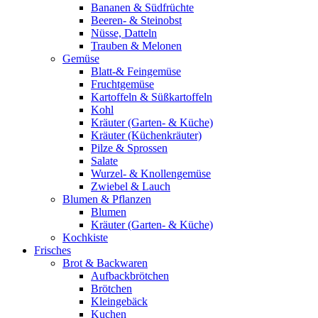
Bananen & Südfrüchte
Beeren- & Steinobst
Nüsse, Datteln
Trauben & Melonen
Gemüse
Blatt-& Feingemüse
Fruchtgemüse
Kartoffeln & Süßkartoffeln
Kohl
Kräuter (Garten- & Küche)
Kräuter (Küchenkräuter)
Pilze & Sprossen
Salate
Wurzel- & Knollengemüse
Zwiebel & Lauch
Blumen & Pflanzen
Blumen
Kräuter (Garten- & Küche)
Kochkiste
Frisches
Brot & Backwaren
Aufbackbrötchen
Brötchen
Kleingebäck
Kuchen