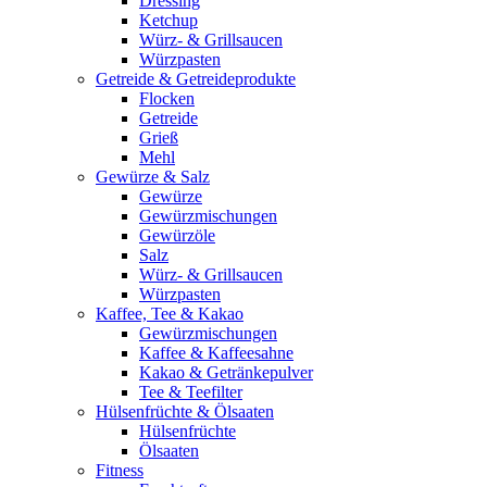
Dressing
Ketchup
Würz- & Grillsaucen
Würzpasten
Getreide & Getreideprodukte
Flocken
Getreide
Grieß
Mehl
Gewürze & Salz
Gewürze
Gewürzmischungen
Gewürzöle
Salz
Würz- & Grillsaucen
Würzpasten
Kaffee, Tee & Kakao
Gewürzmischungen
Kaffee & Kaffeesahne
Kakao & Getränkepulver
Tee & Teefilter
Hülsenfrüchte & Ölsaaten
Hülsenfrüchte
Ölsaaten
Fitness