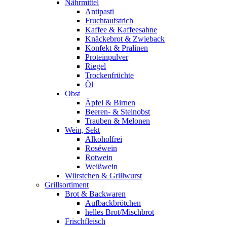
Nährmittel
Antipasti
Fruchtaufstrich
Kaffee & Kaffeesahne
Knäckebrot & Zwieback
Konfekt & Pralinen
Proteinpulver
Riegel
Trockenfrüchte
Öl
Obst
Äpfel & Birnen
Beeren- & Steinobst
Trauben & Melonen
Wein, Sekt
Alkoholfrei
Roséwein
Rotwein
Weißwein
Würstchen & Grillwurst
Grillsortiment
Brot & Backwaren
Aufbackbrötchen
helles Brot/Mischbrot
Frischfleisch