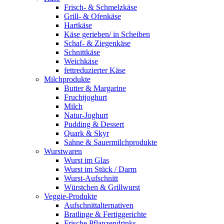
Frisch- & Schmelzkäse
Grill- & Ofenkäse
Hartkäse
Käse gerieben/ in Scheiben
Schaf- & Ziegenkäse
Schnittkäse
Weichkäse
fettreduzierter Käse
Milchprodukte
Butter & Margarine
Fruchtjoghurt
Milch
Natur-Joghurt
Pudding & Dessert
Quark & Skyr
Sahne & Sauermilchprodukte
Wurstwaren
Wurst im Glas
Wurst im Stück / Darm
Wurst-Aufschnitt
Würstchen & Grillwurst
Veggie-Produkte
Aufschnittalternativen
Bratlinge & Fertiggerichte
Frische Pflanzendrinks