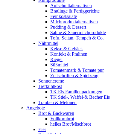
Kühlprodukte
Aufschnittalternativen
Bratlinge & Fertiggerichte
Feinkostsalate
Milchproduktalternativen
Pudding & Dessert
Sahne & Sauermilchprodukte
Tofu, Seitan, Tempeh & Co.
Nährmittel
Kekse & Gebäck
Konfekt & Pralinen
Riegel
Süßmittel
Tomatenmark & Tomate pur
Zeitschriften & Spielzeug
Sonnencreme
Tiefkühlkost
TK Eis Familienpackungen
TK Stiel-, Waffel-& Becher Eis
Trauben & Melonen
Angebote
Brot & Backwaren
Vollkornbrot
helles Brot/Mischbrot
Eier