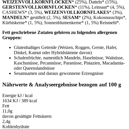
WEIZENVOLLKORNFLOCKEN
* (25%), Datteln* (15%),
GERSTENVOLLKORNFLOCKEN
* (11%), Leinsaat* (4, 5%),
CASHEWS* (3, 5%),
WEIZENVOLLKORNFLAKES
* (3%),
MANDELN
* gestiftelt (2, 5%),
SESAM
* (2%), Kokosnusschips*,
Kürbiskerne* (1, 5%), Sonnenblumenkerne* (1, 5%) Reismehl*.
Fett geschriebene Zutaten gehören zu folgenden allergenen
Gruppen:
Glutenhaltiges Getreide (Weizen, Roggen, Gerste, Hafer,
Dinkel, Kamut oder Hybridstämme davon)
Schalenfrüchte, namentlich Mandeln, Haselnüsse, Walnüsse,
Kaschunüsse, Pecannüsse, Paranüsse, Pistazien, Macadamia-
oder Queenslandnüsse
Sesamsamen und daraus gewonnene Erzeugnisse
Nährwerte & Analyseergebnisse bezogen auf 100 g
Energie kJ / kcal
1634 KJ / 389 kcal
Fett
11,0g
davon gesättigte Fettsäuren
2,4g
Kohlenhydrate