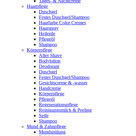
Tages- & Nachtcreme
Haarpflege
Duschgel
Festes Duschgel/Shampoo
Haarfarbe Color Cremes
Haarspray
Heilerde
Pflegeöl
Shampoo
Körperpflege
After Shave
Bodylotion
Deodorant
Duschgel
Festes Duschgel/Shampoo
Gesichtscreme & -wasser
Handcreme
Körperpflege
Pflegeöl
Regenerationspflege
Reinigungsmilch & Peeling
Seife
Shampoo
Mund & Zahnpflege
Mundspülung