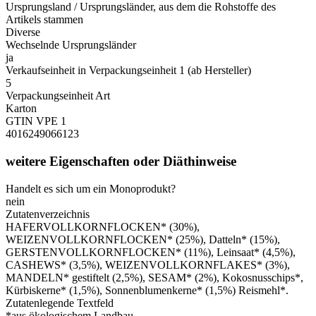
Ursprungsland / Ursprungsländer, aus dem die Rohstoffe des
Artikels stammen
Diverse
Wechselnde Ursprungsländer
ja
Verkaufseinheit in Verpackungseinheit 1 (ab Hersteller)
5
Verpackungseinheit Art
Karton
GTIN VPE 1
4016249066123
weitere Eigenschaften oder Diäthinweise
Handelt es sich um ein Monoprodukt?
nein
Zutatenverzeichnis
HAFERVOLLKORNFLOCKEN* (30%),
WEIZENVOLLKORNFLOCKEN* (25%), Datteln* (15%),
GERSTENVOLLKORNFLOCKEN* (11%), Leinsaat* (4,5%),
CASHEWS* (3,5%), WEIZENVOLLKORNFLAKES* (3%),
MANDELN* gestiftelt (2,5%), SESAM* (2%), Kokosnusschips*,
Kürbiskerne* (1,5%), Sonnenblumenkerne* (1,5%) Reismehl*.
Zutatenlegende Textfeld
*aus ökologischem Landbau.