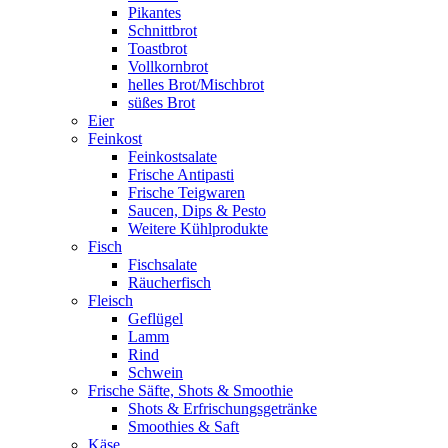
Pikantes
Schnittbrot
Toastbrot
Vollkornbrot
helles Brot/Mischbrot
süßes Brot
Eier
Feinkost
Feinkostsalate
Frische Antipasti
Frische Teigwaren
Saucen, Dips & Pesto
Weitere Kühlprodukte
Fisch
Fischsalate
Räucherfisch
Fleisch
Geflügel
Lamm
Rind
Schwein
Frische Säfte, Shots & Smoothie
Shots & Erfrischungsgetränke
Smoothies & Saft
Käse