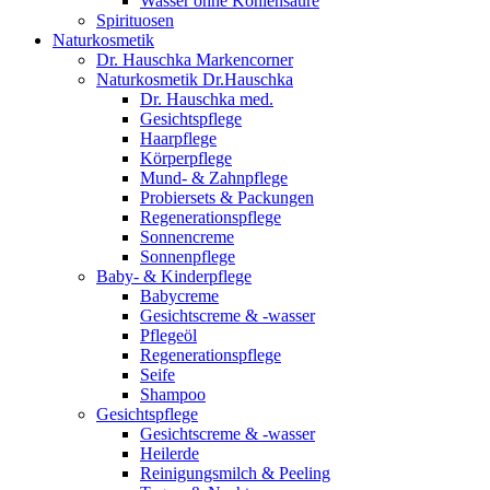
Wasser ohne Kohlensäure
Spirituosen
Naturkosmetik
Dr. Hauschka Markencorner
Naturkosmetik Dr.Hauschka
Dr. Hauschka med.
Gesichtspflege
Haarpflege
Körperpflege
Mund- & Zahnpflege
Probiersets & Packungen
Regenerationspflege
Sonnencreme
Sonnenpflege
Baby- & Kinderpflege
Babycreme
Gesichtscreme & -wasser
Pflegeöl
Regenerationspflege
Seife
Shampoo
Gesichtspflege
Gesichtscreme & -wasser
Heilerde
Reinigungsmilch & Peeling