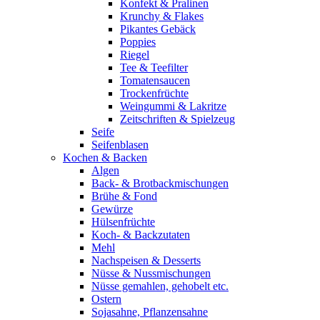
Konfekt & Pralinen
Krunchy & Flakes
Pikantes Gebäck
Poppies
Riegel
Tee & Teefilter
Tomatensaucen
Trockenfrüchte
Weingummi & Lakritze
Zeitschriften & Spielzeug
Seife
Seifenblasen
Kochen & Backen
Algen
Back- & Brotbackmischungen
Brühe & Fond
Gewürze
Hülsenfrüchte
Koch- & Backzutaten
Mehl
Nachspeisen & Desserts
Nüsse & Nussmischungen
Nüsse gemahlen, gehobelt etc.
Ostern
Sojasahne, Pflanzensahne