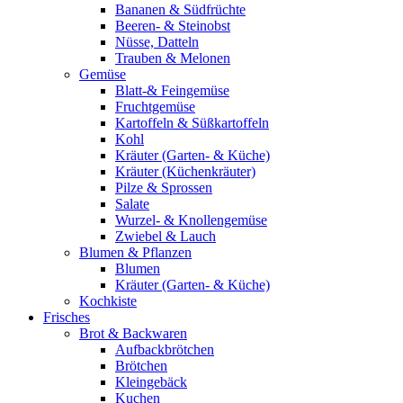
Bananen & Südfrüchte
Beeren- & Steinobst
Nüsse, Datteln
Trauben & Melonen
Gemüse
Blatt-& Feingemüse
Fruchtgemüse
Kartoffeln & Süßkartoffeln
Kohl
Kräuter (Garten- & Küche)
Kräuter (Küchenkräuter)
Pilze & Sprossen
Salate
Wurzel- & Knollengemüse
Zwiebel & Lauch
Blumen & Pflanzen
Blumen
Kräuter (Garten- & Küche)
Kochkiste
Frisches
Brot & Backwaren
Aufbackbrötchen
Brötchen
Kleingebäck
Kuchen