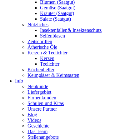
Blumen (Saatgut)
Gemüse (Saatgut)
Kräuter (Saatgut)
Salate (Saatgut)
Nützliches
Insektenfallen& Insektenschutz
Seifenblasen
Zeitschriften
Ätherische Öle
Kerzen & Teelichter
Kerzen
Teelichter
Küchenhelfer
Keimgläser & Keimsaaten
Info
Neukunde
Liefergebiet
Firmenkunden
Schulen und Kitas
Unsere Partner
Blog
Videos
Geschichte
Das Team
Stellenangebote