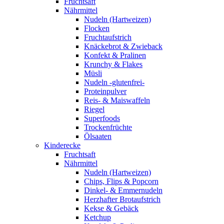
Fruchtsaft
Nährmittel
Nudeln (Hartweizen)
Flocken
Fruchtaufstrich
Knäckebrot & Zwieback
Konfekt & Pralinen
Krunchy & Flakes
Müsli
Nudeln -glutenfrei-
Proteinpulver
Reis- & Maiswaffeln
Riegel
Superfoods
Trockenfrüchte
Ölsaaten
Kinderecke
Fruchtsaft
Nährmittel
Nudeln (Hartweizen)
Chips, Flips & Popcorn
Dinkel- & Emmernudeln
Herzhafter Brotaufstrich
Kekse & Gebäck
Ketchup