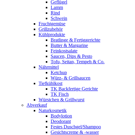
Geflügel
Lamm
Rind
Schwein
Fruchtgemüse
Grillzubehör
Kühlprodukte
Bratlinge & Fertiggerichte
Butter & Margarine
Feinkostsalate
Saucen, Dips & Pesto
Tofu, Seitan, Tempeh & Co.
Nährmittel
Ketchup
Würz- & Grillsaucen
Tiefkühlkost
TK Backfertige Gerichte
TK Fisch
Würstchen & Grillwurst
Abverkauf
Naturkosmetik
Bodylotion
Deodorant
Festes Duschgel/Shampoo
Gesichtscreme & -wasser