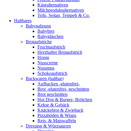
Käsealternativen
Milchproduktalternativen
Tofu, Seitan, Tempeh & Co.
Haltbares
Babynahrung
Babybrei
Babygläschen
Brotaufstriche
Fruchtaufstrich
Herzhafter Brotaufstrich
Honig
Nusscreme
Nussmus
Schokoaufstrich
Backwaren (haltbar)
Aufbacken -glutenfrei-
Brot -glutenfrei- geschnitten
Brot geschnitten
Hot Dog & Burger- Brötchen
Kekse & Gebäck
Knäckebrot & Zwieback
Pizzaböden & Wraps
Reis- & Maiswaffeln
Dressing & Würzsaucen