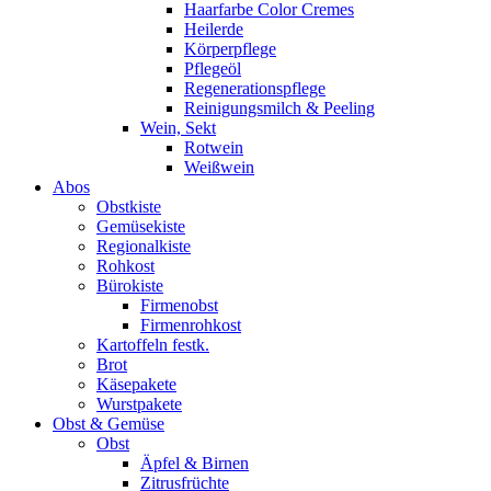
Haarfarbe Color Cremes
Heilerde
Körperpflege
Pflegeöl
Regenerationspflege
Reinigungsmilch & Peeling
Wein, Sekt
Rotwein
Weißwein
Abos
Obstkiste
Gemüsekiste
Regionalkiste
Rohkost
Bürokiste
Firmenobst
Firmenrohkost
Kartoffeln festk.
Brot
Käsepakete
Wurstpakete
Obst & Gemüse
Obst
Äpfel & Birnen
Zitrusfrüchte