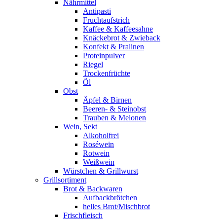
Nährmittel
Antipasti
Fruchtaufstrich
Kaffee & Kaffeesahne
Knäckebrot & Zwieback
Konfekt & Pralinen
Proteinpulver
Riegel
Trockenfrüchte
Öl
Obst
Äpfel & Birnen
Beeren- & Steinobst
Trauben & Melonen
Wein, Sekt
Alkoholfrei
Roséwein
Rotwein
Weißwein
Würstchen & Grillwurst
Grillsortiment
Brot & Backwaren
Aufbackbrötchen
helles Brot/Mischbrot
Frischfleisch