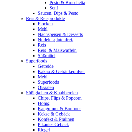
Pesto & Bruschetta
Senf
Saucen, Dips & Pesto
Reis & Reisprodukte
Flocken
Mehl
Nachspeisen & Desserts
Nudeln -glutenfrei-
Reis
Reis- & Maiswaffeln
Süßmittel
Superfoods
Getreide
Kakao & Getränkepulver
Mehl
Superfoods
Ölsaaten
Süßigkeiten & Knabbereien
Chips, Flips & Popcorn
Honig
Kaugummi & Bonbons
Kekse & Gebäck
Konfekt & Pralinen
Pikantes Gebäck
Riegel