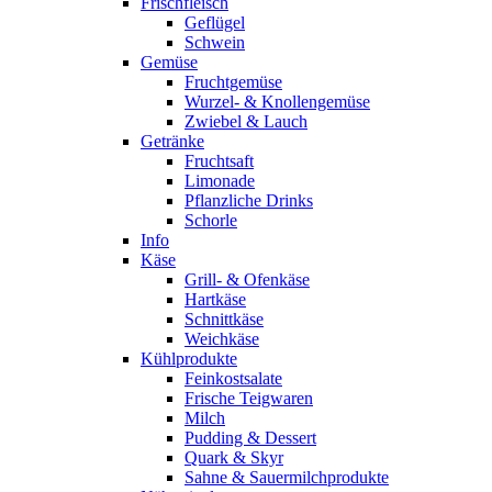
Frischfleisch
Geflügel
Schwein
Gemüse
Fruchtgemüse
Wurzel- & Knollengemüse
Zwiebel & Lauch
Getränke
Fruchtsaft
Limonade
Pflanzliche Drinks
Schorle
Info
Käse
Grill- & Ofenkäse
Hartkäse
Schnittkäse
Weichkäse
Kühlprodukte
Feinkostsalate
Frische Teigwaren
Milch
Pudding & Dessert
Quark & Skyr
Sahne & Sauermilchprodukte