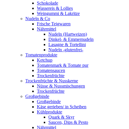
Schokolade
Wassereis & Lollies
Weingummi & Lakritze
Nudeln & Co
Frische Teigwaren
Nährmittel
Nudeln (Hartweizen)
Dinkel- & Emmernudeln
Lasagne & Tortellini
Nudeln -glutenfrei-
Tomatenprodukte
Ketchup
Tomatenmark & Tomate pur
Tomatensaucen
Trockenfrüchte
Trockenfrüchte & Nusskerne
Nüsse & Nussmischungen
Trockenfrüchte
Großgebinde
Großgebinde
Käse gerieben/ in Scheiben
Kühlprodukte
Quark & Skyr
Saucen, Dips & Pesto
Nährmittel