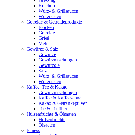
Dressing
Ketchup
Würz- & Grillsaucen
Würzpasten
Getreide & Getreideprodukte
Flocken
Getreide
Grieß
Mehl
Gewürze & Salz
Gewürze
Gewürzmischungen
Gewürzöle
Salz
Würz- & Grillsaucen
Würzpasten
Kaffee, Tee & Kakao
Gewürzmischungen
Kaffee & Kaffeesahne
Kakao & Getränkepulver
Tee & Teefilter
Hülsenfrüchte & Ölsaaten
Hülsenfrüchte
Ölsaaten
Fitness