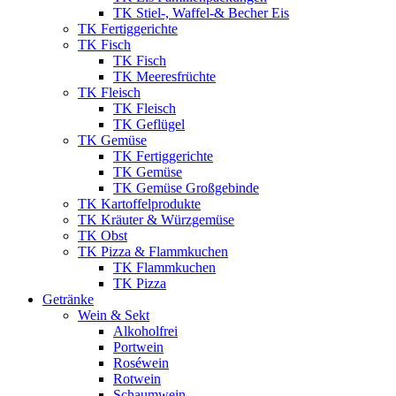
TK Stiel-, Waffel-& Becher Eis
TK Fertiggerichte
TK Fisch
TK Fisch
TK Meeresfrüchte
TK Fleisch
TK Fleisch
TK Geflügel
TK Gemüse
TK Fertiggerichte
TK Gemüse
TK Gemüse Großgebinde
TK Kartoffelprodukte
TK Kräuter & Würzgemüse
TK Obst
TK Pizza & Flammkuchen
TK Flammkuchen
TK Pizza
Getränke
Wein & Sekt
Alkoholfrei
Portwein
Roséwein
Rotwein
Schaumwein