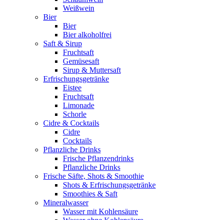
Weißwein
Bier
Bier
Bier alkoholfrei
Saft & Sirup
Fruchtsaft
Gemüsesaft
Sirup & Muttersaft
Erfrischungsgetränke
Eistee
Fruchtsaft
Limonade
Schorle
Cidre & Cocktails
Cidre
Cocktails
Pflanzliche Drinks
Frische Pflanzendrinks
Pflanzliche Drinks
Frische Säfte, Shots & Smoothie
Shots & Erfrischungsgetränke
Smoothies & Saft
Mineralwasser
Wasser mit Kohlensäure