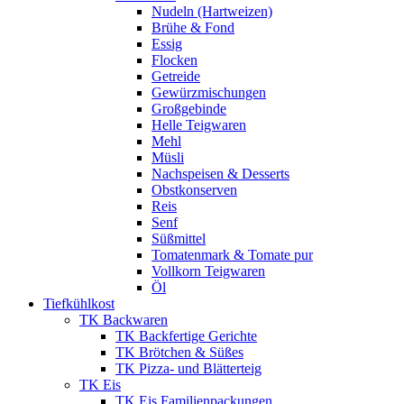
Nudeln (Hartweizen)
Brühe & Fond
Essig
Flocken
Getreide
Gewürzmischungen
Großgebinde
Helle Teigwaren
Mehl
Müsli
Nachspeisen & Desserts
Obstkonserven
Reis
Senf
Süßmittel
Tomatenmark & Tomate pur
Vollkorn Teigwaren
Öl
Tiefkühlkost
TK Backwaren
TK Backfertige Gerichte
TK Brötchen & Süßes
TK Pizza- und Blätterteig
TK Eis
TK Eis Familienpackungen