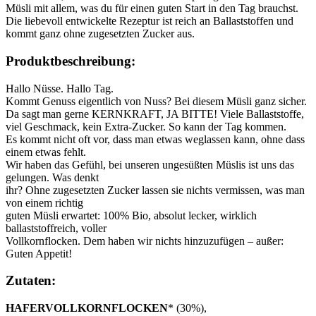
Müsli mit allem, was du für einen guten Start in den Tag brauchst.
Die liebevoll entwickelte Rezeptur ist reich an Ballaststoffen und
kommt ganz ohne zugesetzten Zucker aus.
Produktbeschreibung:
Hallo Nüsse. Hallo Tag.
Kommt Genuss eigentlich von Nuss? Bei diesem Müsli ganz sicher.
Da sagt man gerne KERNKRAFT, JA BITTE! Viele Ballaststoffe,
viel Geschmack, kein Extra-Zucker. So kann der Tag kommen.
Es kommt nicht oft vor, dass man etwas weglassen kann, ohne dass
einem etwas fehlt.
Wir haben das Gefühl, bei unseren ungesüßten Müslis ist uns das
gelungen. Was denkt
ihr? Ohne zugesetzten Zucker lassen sie nichts vermissen, was man
von einem richtig
guten Müsli erwartet: 100% Bio, absolut lecker, wirklich
ballaststoffreich, voller
Vollkornflocken. Dem haben wir nichts hinzuzufügen – außer:
Guten Appetit!
Zutaten:
HAFERVOLLKORNFLOCKEN
* (30%),