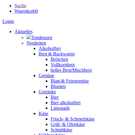
Suche
Warenkorb
0
Login
Aktuelles
Tendenzen
Neuheiten
Alkoholfrei
Brot & Backwaren
Brötchen
Vollkornbrot
helles Brot/Mischbrot
Gemüse
Blatt-& Feingemüse
Blumen
Getränke
Bier
Bier alkoholfrei
Limonade
Käse
Frisch- & Schmelzkäse
Grill- & Ofenkäse
Schnittkäse