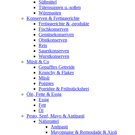
Süßmittel
Tütensuppen u.-soßen
Würzpasten
Konserven & Fertiggerichte
Fertiggerichte & -produkte
Fischkonserven
Gemüsekonserven
Obstkonserven
Reis
Sauerkonserven
Wurstkonserven
Müsli & Co
Gepufftes Getreide
Krunchy & Flakes
Müsli
Poppies
Porridge & Frühstücksbrei
Öle, Fette & Essig
Essig
Fett
Öl
Pesto, Senf, Mayo & Antipasti
Nährmittel
Antipasti
Mayonnaise & Remoulade & Aioli