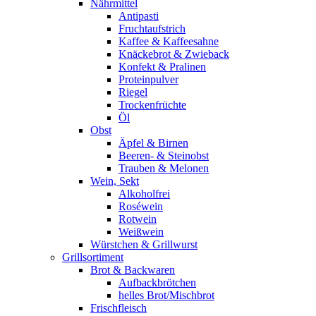
Nährmittel
Antipasti
Fruchtaufstrich
Kaffee & Kaffeesahne
Knäckebrot & Zwieback
Konfekt & Pralinen
Proteinpulver
Riegel
Trockenfrüchte
Öl
Obst
Äpfel & Birnen
Beeren- & Steinobst
Trauben & Melonen
Wein, Sekt
Alkoholfrei
Roséwein
Rotwein
Weißwein
Würstchen & Grillwurst
Grillsortiment
Brot & Backwaren
Aufbackbrötchen
helles Brot/Mischbrot
Frischfleisch