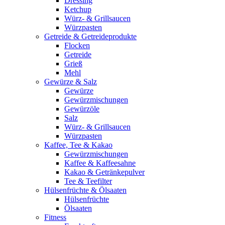
Dressing
Ketchup
Würz- & Grillsaucen
Würzpasten
Getreide & Getreideprodukte
Flocken
Getreide
Grieß
Mehl
Gewürze & Salz
Gewürze
Gewürzmischungen
Gewürzöle
Salz
Würz- & Grillsaucen
Würzpasten
Kaffee, Tee & Kakao
Gewürzmischungen
Kaffee & Kaffeesahne
Kakao & Getränkepulver
Tee & Teefilter
Hülsenfrüchte & Ölsaaten
Hülsenfrüchte
Ölsaaten
Fitness