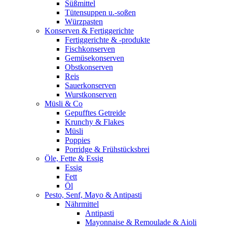
Süßmittel
Tütensuppen u.-soßen
Würzpasten
Konserven & Fertiggerichte
Fertiggerichte & -produkte
Fischkonserven
Gemüsekonserven
Obstkonserven
Reis
Sauerkonserven
Wurstkonserven
Müsli & Co
Gepufftes Getreide
Krunchy & Flakes
Müsli
Poppies
Porridge & Frühstücksbrei
Öle, Fette & Essig
Essig
Fett
Öl
Pesto, Senf, Mayo & Antipasti
Nährmittel
Antipasti
Mayonnaise & Remoulade & Aioli