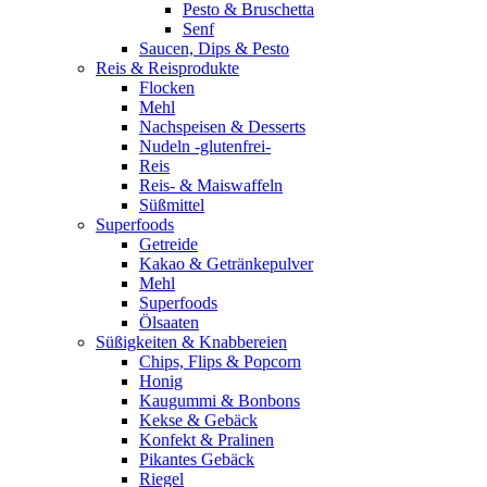
Pesto & Bruschetta
Senf
Saucen, Dips & Pesto
Reis & Reisprodukte
Flocken
Mehl
Nachspeisen & Desserts
Nudeln -glutenfrei-
Reis
Reis- & Maiswaffeln
Süßmittel
Superfoods
Getreide
Kakao & Getränkepulver
Mehl
Superfoods
Ölsaaten
Süßigkeiten & Knabbereien
Chips, Flips & Popcorn
Honig
Kaugummi & Bonbons
Kekse & Gebäck
Konfekt & Pralinen
Pikantes Gebäck
Riegel