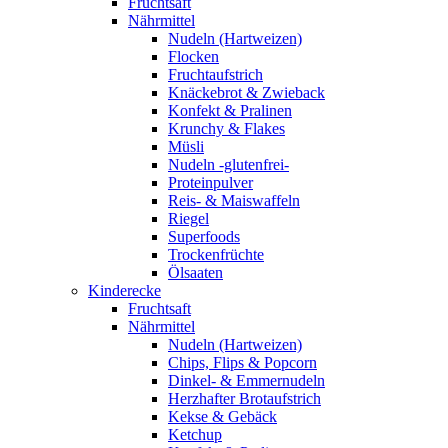
Fruchtsaft
Nährmittel
Nudeln (Hartweizen)
Flocken
Fruchtaufstrich
Knäckebrot & Zwieback
Konfekt & Pralinen
Krunchy & Flakes
Müsli
Nudeln -glutenfrei-
Proteinpulver
Reis- & Maiswaffeln
Riegel
Superfoods
Trockenfrüchte
Ölsaaten
Kinderecke
Fruchtsaft
Nährmittel
Nudeln (Hartweizen)
Chips, Flips & Popcorn
Dinkel- & Emmernudeln
Herzhafter Brotaufstrich
Kekse & Gebäck
Ketchup