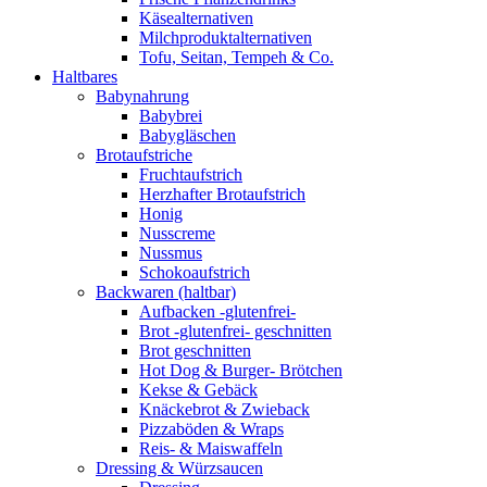
Käsealternativen
Milchproduktalternativen
Tofu, Seitan, Tempeh & Co.
Haltbares
Babynahrung
Babybrei
Babygläschen
Brotaufstriche
Fruchtaufstrich
Herzhafter Brotaufstrich
Honig
Nusscreme
Nussmus
Schokoaufstrich
Backwaren (haltbar)
Aufbacken -glutenfrei-
Brot -glutenfrei- geschnitten
Brot geschnitten
Hot Dog & Burger- Brötchen
Kekse & Gebäck
Knäckebrot & Zwieback
Pizzaböden & Wraps
Reis- & Maiswaffeln
Dressing & Würzsaucen