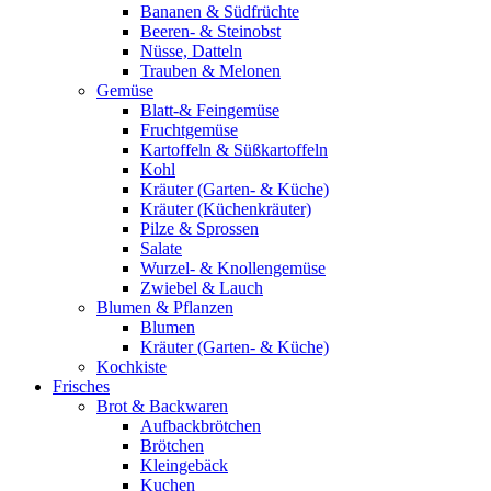
Bananen & Südfrüchte
Beeren- & Steinobst
Nüsse, Datteln
Trauben & Melonen
Gemüse
Blatt-& Feingemüse
Fruchtgemüse
Kartoffeln & Süßkartoffeln
Kohl
Kräuter (Garten- & Küche)
Kräuter (Küchenkräuter)
Pilze & Sprossen
Salate
Wurzel- & Knollengemüse
Zwiebel & Lauch
Blumen & Pflanzen
Blumen
Kräuter (Garten- & Küche)
Kochkiste
Frisches
Brot & Backwaren
Aufbackbrötchen
Brötchen
Kleingebäck
Kuchen