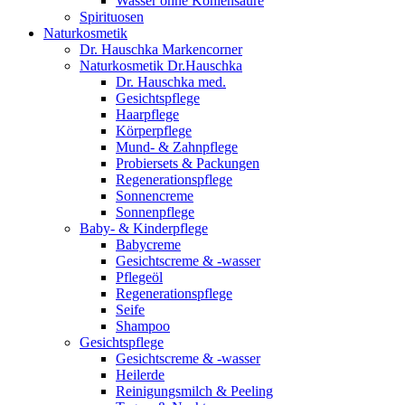
Wasser ohne Kohlensäure
Spirituosen
Naturkosmetik
Dr. Hauschka Markencorner
Naturkosmetik Dr.Hauschka
Dr. Hauschka med.
Gesichtspflege
Haarpflege
Körperpflege
Mund- & Zahnpflege
Probiersets & Packungen
Regenerationspflege
Sonnencreme
Sonnenpflege
Baby- & Kinderpflege
Babycreme
Gesichtscreme & -wasser
Pflegeöl
Regenerationspflege
Seife
Shampoo
Gesichtspflege
Gesichtscreme & -wasser
Heilerde
Reinigungsmilch & Peeling