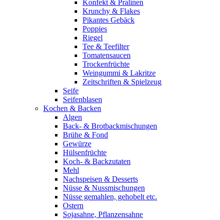
Konfekt & Pralinen
Krunchy & Flakes
Pikantes Gebäck
Poppies
Riegel
Tee & Teefilter
Tomatensaucen
Trockenfrüchte
Weingummi & Lakritze
Zeitschriften & Spielzeug
Seife
Seifenblasen
Kochen & Backen
Algen
Back- & Brotbackmischungen
Brühe & Fond
Gewürze
Hülsenfrüchte
Koch- & Backzutaten
Mehl
Nachspeisen & Desserts
Nüsse & Nussmischungen
Nüsse gemahlen, gehobelt etc.
Ostern
Sojasahne, Pflanzensahne