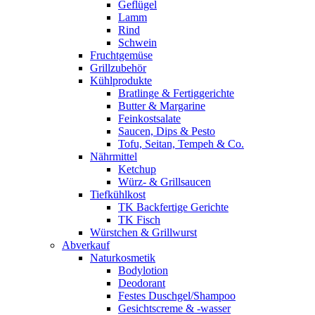
Geflügel
Lamm
Rind
Schwein
Fruchtgemüse
Grillzubehör
Kühlprodukte
Bratlinge & Fertiggerichte
Butter & Margarine
Feinkostsalate
Saucen, Dips & Pesto
Tofu, Seitan, Tempeh & Co.
Nährmittel
Ketchup
Würz- & Grillsaucen
Tiefkühlkost
TK Backfertige Gerichte
TK Fisch
Würstchen & Grillwurst
Abverkauf
Naturkosmetik
Bodylotion
Deodorant
Festes Duschgel/Shampoo
Gesichtscreme & -wasser