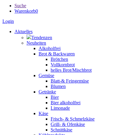
Suche
Warenkorb
0
Login
Aktuelles
Tendenzen
Neuheiten
Alkoholfrei
Brot & Backwaren
Brötchen
Vollkornbrot
helles Brot/Mischbrot
Gemüse
Blatt-& Feingemüse
Blumen
Getränke
Bier
Bier alkoholfrei
Limonade
Käse
Frisch- & Schmelzkäse
Grill- & Ofenkäse
Schnittkäse