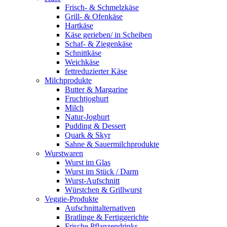
Frisch- & Schmelzkäse
Grill- & Ofenkäse
Hartkäse
Käse gerieben/ in Scheiben
Schaf- & Ziegenkäse
Schnittkäse
Weichkäse
fettreduzierter Käse
Milchprodukte
Butter & Margarine
Fruchtjoghurt
Milch
Natur-Joghurt
Pudding & Dessert
Quark & Skyr
Sahne & Sauermilchprodukte
Wurstwaren
Wurst im Glas
Wurst im Stück / Darm
Wurst-Aufschnitt
Würstchen & Grillwurst
Veggie-Produkte
Aufschnittalternativen
Bratlinge & Fertiggerichte
Frische Pflanzendrinks