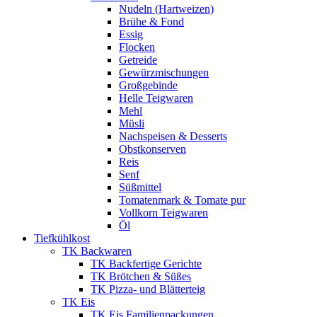
Nudeln (Hartweizen)
Brühe & Fond
Essig
Flocken
Getreide
Gewürzmischungen
Großgebinde
Helle Teigwaren
Mehl
Müsli
Nachspeisen & Desserts
Obstkonserven
Reis
Senf
Süßmittel
Tomatenmark & Tomate pur
Vollkorn Teigwaren
Öl
Tiefkühlkost
TK Backwaren
TK Backfertige Gerichte
TK Brötchen & Süßes
TK Pizza- und Blätterteig
TK Eis
TK Eis Familienpackungen