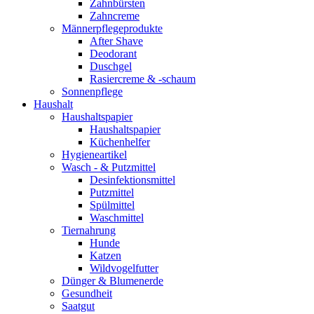
Zahnbürsten
Zahncreme
Männerpflegeprodukte
After Shave
Deodorant
Duschgel
Rasiercreme & -schaum
Sonnenpflege
Haushalt
Haushaltspapier
Haushaltspapier
Küchenhelfer
Hygieneartikel
Wasch - & Putzmittel
Desinfektionsmittel
Putzmittel
Spülmittel
Waschmittel
Tiernahrung
Hunde
Katzen
Wildvogelfutter
Dünger & Blumenerde
Gesundheit
Saatgut