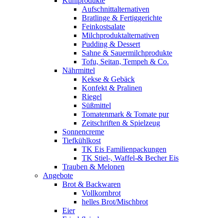
Kühlprodukte
Aufschnittalternativen
Bratlinge & Fertiggerichte
Feinkostsalate
Milchproduktalternativen
Pudding & Dessert
Sahne & Sauermilchprodukte
Tofu, Seitan, Tempeh & Co.
Nährmittel
Kekse & Gebäck
Konfekt & Pralinen
Riegel
Süßmittel
Tomatenmark & Tomate pur
Zeitschriften & Spielzeug
Sonnencreme
Tiefkühlkost
TK Eis Familienpackungen
TK Stiel-, Waffel-& Becher Eis
Trauben & Melonen
Angebote
Brot & Backwaren
Vollkornbrot
helles Brot/Mischbrot
Eier