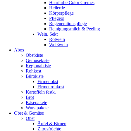
Haarfarbe Color Cremes
Heilerde
Körperpflege
Pflegeöl
Regenerationspflege
Reinigungsmilch & Peeling
Wein, Sekt
Rotwein
Weißwein
Abos
Obstkiste
Gemüsekiste
Regionalkiste
Rohkost
Bürokiste
Firmenobst
Firmenrohkost
Kartoffeln festk.
Brot
Käsepakete
Wurstpakete
Obst & Gemüse
Obst
Äpfel & Birnen
Zitrusfrüchte