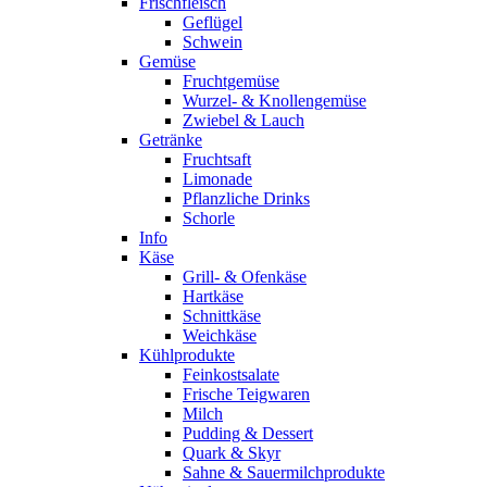
Frischfleisch
Geflügel
Schwein
Gemüse
Fruchtgemüse
Wurzel- & Knollengemüse
Zwiebel & Lauch
Getränke
Fruchtsaft
Limonade
Pflanzliche Drinks
Schorle
Info
Käse
Grill- & Ofenkäse
Hartkäse
Schnittkäse
Weichkäse
Kühlprodukte
Feinkostsalate
Frische Teigwaren
Milch
Pudding & Dessert
Quark & Skyr
Sahne & Sauermilchprodukte