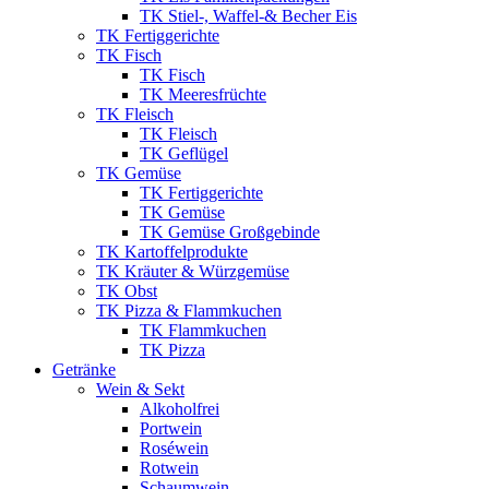
TK Stiel-, Waffel-& Becher Eis
TK Fertiggerichte
TK Fisch
TK Fisch
TK Meeresfrüchte
TK Fleisch
TK Fleisch
TK Geflügel
TK Gemüse
TK Fertiggerichte
TK Gemüse
TK Gemüse Großgebinde
TK Kartoffelprodukte
TK Kräuter & Würzgemüse
TK Obst
TK Pizza & Flammkuchen
TK Flammkuchen
TK Pizza
Getränke
Wein & Sekt
Alkoholfrei
Portwein
Roséwein
Rotwein
Schaumwein