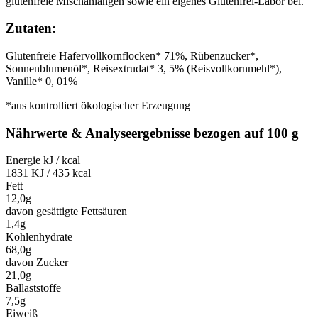
glutenfreie Mischanlangen sowie ein eigenes Glutenfrei-Labor bei.
Zutaten:
Glutenfreie Hafervollkornflocken* 71%, Rübenzucker*,
Sonnenblumenöl*, Reisextrudat* 3, 5% (Reisvollkornmehl*),
Vanille* 0, 01%
*aus kontrolliert ökologischer Erzeugung
Nährwerte & Analyseergebnisse bezogen auf 100 g
Energie kJ / kcal
1831 KJ / 435 kcal
Fett
12,0g
davon gesättigte Fettsäuren
1,4g
Kohlenhydrate
68,0g
davon Zucker
21,0g
Ballaststoffe
7,5g
Eiweiß