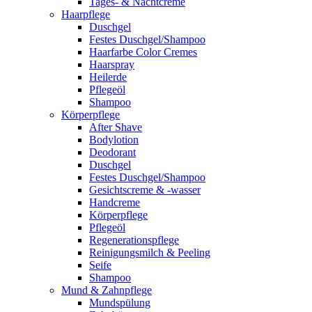
Tages- & Nachtcreme
Haarpflege
Duschgel
Festes Duschgel/Shampoo
Haarfarbe Color Cremes
Haarspray
Heilerde
Pflegeöl
Shampoo
Körperpflege
After Shave
Bodylotion
Deodorant
Duschgel
Festes Duschgel/Shampoo
Gesichtscreme & -wasser
Handcreme
Körperpflege
Pflegeöl
Regenerationspflege
Reinigungsmilch & Peeling
Seife
Shampoo
Mund & Zahnpflege
Mundspülung