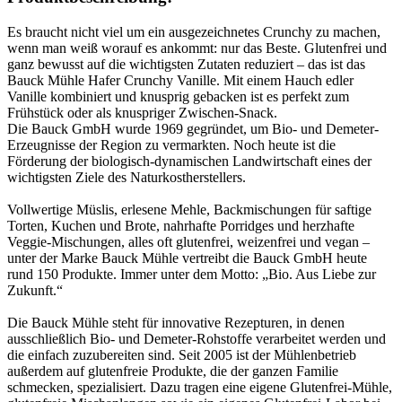
Es braucht nicht viel um ein ausgezeichnetes Crunchy zu machen,
wenn man weiß worauf es ankommt: nur das Beste. Glutenfrei und
ganz bewusst auf die wichtigsten Zutaten reduziert – das ist das
Bauck Mühle Hafer Crunchy Vanille. Mit einem Hauch edler
Vanille kombiniert und knusprig gebacken ist es perfekt zum
Frühstück oder als knuspriger Zwischen-Snack.
Die Bauck GmbH wurde 1969 gegründet, um Bio- und Demeter-
Erzeugnisse der Region zu vermarkten. Noch heute ist die
Förderung der biologisch-dynamischen Landwirtschaft eines der
wichtigsten Ziele des Naturkostherstellers.
Vollwertige Müslis, erlesene Mehle, Backmischungen für saftige
Torten, Kuchen und Brote, nahrhafte Porridges und herzhafte
Veggie-Mischungen, alles oft glutenfrei, weizenfrei und vegan –
unter der Marke Bauck Mühle vertreibt die Bauck GmbH heute
rund 150 Produkte. Immer unter dem Motto: „Bio. Aus Liebe zur
Zukunft.“
Die Bauck Mühle steht für innovative Rezepturen, in denen
ausschließlich Bio- und Demeter-Rohstoffe verarbeitet werden und
die einfach zuzubereiten sind. Seit 2005 ist der Mühlenbetrieb
außerdem auf glutenfreie Produkte, die der ganzen Familie
schmecken, spezialisiert. Dazu tragen eine eigene Glutenfrei-Mühle,