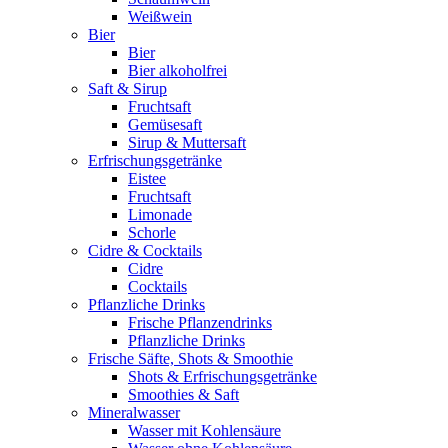
Weißwein
Bier
Bier
Bier alkoholfrei
Saft & Sirup
Fruchtsaft
Gemüsesaft
Sirup & Muttersaft
Erfrischungsgetränke
Eistee
Fruchtsaft
Limonade
Schorle
Cidre & Cocktails
Cidre
Cocktails
Pflanzliche Drinks
Frische Pflanzendrinks
Pflanzliche Drinks
Frische Säfte, Shots & Smoothie
Shots & Erfrischungsgetränke
Smoothies & Saft
Mineralwasser
Wasser mit Kohlensäure