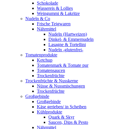
Schokolade
Wassereis & Lollies
Weingummi & Lakritze
Nudeln & Co
Frische Teigwaren
Nährmittel
Nudeln (Hartweizen)
Dinkel- & Emmernudeln
Lasagne & Tortellini
Nudeln -glutenfrei-
Tomatenprodukte
Ketchup
Tomatenmark & Tomate pur
Tomatensaucen
Trockenfrüchte
Trockenfrüchte & Nusskerne
Nüsse & Nussmischungen
Trockenfrüchte
Großgebinde
Großgebinde
Käse gerieben/ in Scheiben
Kühlprodukte
Quark & Skyr
Saucen, Dips & Pesto
Nährmittel