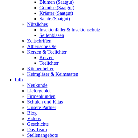
Blumen (Saatgut)
Gemüse (Saatgut)
Kräuter (Saatgut)
Salate (Saatgut)
Nützliches
Insektenfallen& Insektenschutz
Seifenblasen
Zeitschriften
Ätherische Öle
Kerzen & Teelichter
Kerzen
Teelichter
Küchenhelfer
Keimgläser & Keimsaaten
Info
Neukunde
Liefergebiet
Firmenkunden
Schulen und Kitas
Unsere Partner
Blog
Videos
Geschichte
Das Team
Stellenangebote