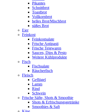
Pikantes
Schnittbrot
Toastbrot
Vollkornbrot
helles Brot/Mischbrot
süßes Brot
Eier
Feinkost
Feinkostsalate
Frische Antipasti
Frische Teigwaren
Saucen, Dips & Pesto
Weitere Kühlprodukte
Fisch
Fischsalate
Räucherfisch
Fleisch
Geflügel
Lamm
Rind
Schwein
Frische Säfte, Shots & Smoothie
Shots & Erfrischungsgetränke
Smoothies & Saft
Käse