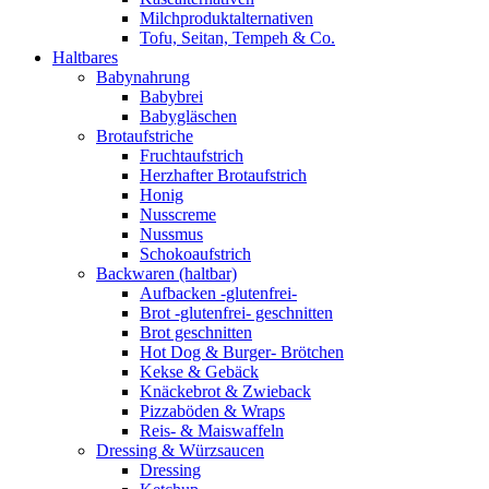
Milchproduktalternativen
Tofu, Seitan, Tempeh & Co.
Haltbares
Babynahrung
Babybrei
Babygläschen
Brotaufstriche
Fruchtaufstrich
Herzhafter Brotaufstrich
Honig
Nusscreme
Nussmus
Schokoaufstrich
Backwaren (haltbar)
Aufbacken -glutenfrei-
Brot -glutenfrei- geschnitten
Brot geschnitten
Hot Dog & Burger- Brötchen
Kekse & Gebäck
Knäckebrot & Zwieback
Pizzaböden & Wraps
Reis- & Maiswaffeln
Dressing & Würzsaucen
Dressing