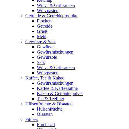
Ketchup
Würz- & Grillsaucen
Würzpasten
Getreide & Getreideprodukte
Flocken
Getreide
Grieß
Mehl
Gewürze & Salz
Gewürze
Gewürzmischungen
Gewürzöle
Salz
Würz- & Grillsaucen
Würzpasten
Kaffee, Tee & Kakao
Gewürzmischungen
Kaffee & Kaffeesahne
Kakao & Getränkepulver
Tee & Teefilter
Hülsenfrüchte & Ölsaaten
Hülsenfrüchte
Ölsaaten
Fitness
Fruchtsaft