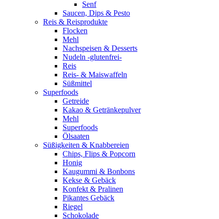
Senf
Saucen, Dips & Pesto
Reis & Reisprodukte
Flocken
Mehl
Nachspeisen & Desserts
Nudeln -glutenfrei-
Reis
Reis- & Maiswaffeln
Süßmittel
Superfoods
Getreide
Kakao & Getränkepulver
Mehl
Superfoods
Ölsaaten
Süßigkeiten & Knabbereien
Chips, Flips & Popcorn
Honig
Kaugummi & Bonbons
Kekse & Gebäck
Konfekt & Pralinen
Pikantes Gebäck
Riegel
Schokolade