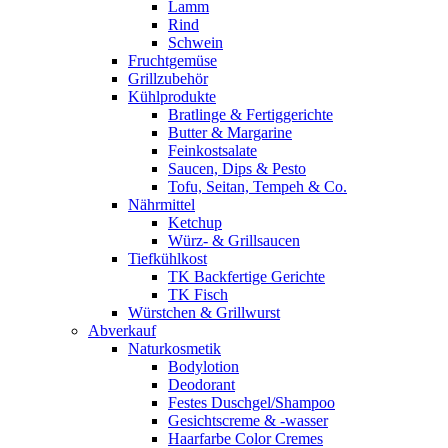
Lamm
Rind
Schwein
Fruchtgemüse
Grillzubehör
Kühlprodukte
Bratlinge & Fertiggerichte
Butter & Margarine
Feinkostsalate
Saucen, Dips & Pesto
Tofu, Seitan, Tempeh & Co.
Nährmittel
Ketchup
Würz- & Grillsaucen
Tiefkühlkost
TK Backfertige Gerichte
TK Fisch
Würstchen & Grillwurst
Abverkauf
Naturkosmetik
Bodylotion
Deodorant
Festes Duschgel/Shampoo
Gesichtscreme & -wasser
Haarfarbe Color Cremes