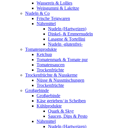
Wassereis & Lollies
Weingummi & Lakritze
Nudeln & Co
Frische Teigwaren
Nährmittel
Nudeln (Hartweizen)
Dinkel- & Emmernudeln
Lasagne & Tortellini
Nudeln -glutenfrei-
Tomatenprodukte
Ketchup
Tomatenmark & Tomate pur
Tomatensaucen
Trockenfrüchte
Trockenfrüchte & Nusskerne
Nüsse & Nussmischungen
Trockenfrüchte
Großgebinde
Großgebinde
Käse gerieben/ in Scheiben
Kühlprodukte
Quark & Skyr
Saucen, Dips & Pesto
Nährmittel
Nudeln (Hartweizen)