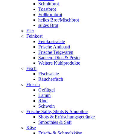
Schnittbrot
Toastbrot
Vollkornbrot
helles Brot/Mischbrot
süßes Brot
Eier
Feinkost
Feinkostsalate
Frische Antipasti
Frische Teigwaren
Saucen, Dips & Pesto
Weitere Kühlprodukte
Fisch
Fischsalate
Räucherfisch
Fleisch
Geflügel
Lamm
Rind
Schwein
Frische Säfte, Shots & Smoothie
Shots & Erfrischungsgetränke
Smoothies & Saft
Käse
Frisch- & Schmelzkäse