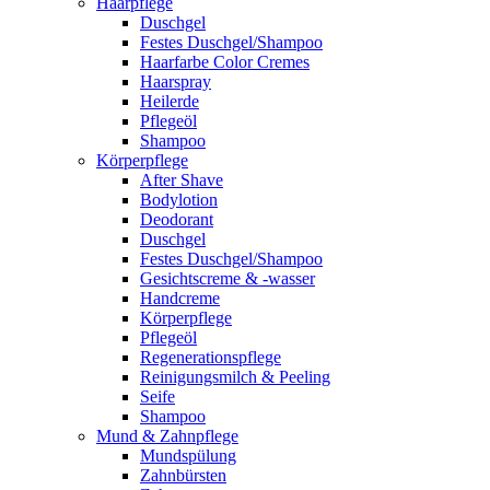
Haarpflege
Duschgel
Festes Duschgel/Shampoo
Haarfarbe Color Cremes
Haarspray
Heilerde
Pflegeöl
Shampoo
Körperpflege
After Shave
Bodylotion
Deodorant
Duschgel
Festes Duschgel/Shampoo
Gesichtscreme & -wasser
Handcreme
Körperpflege
Pflegeöl
Regenerationspflege
Reinigungsmilch & Peeling
Seife
Shampoo
Mund & Zahnpflege
Mundspülung
Zahnbürsten