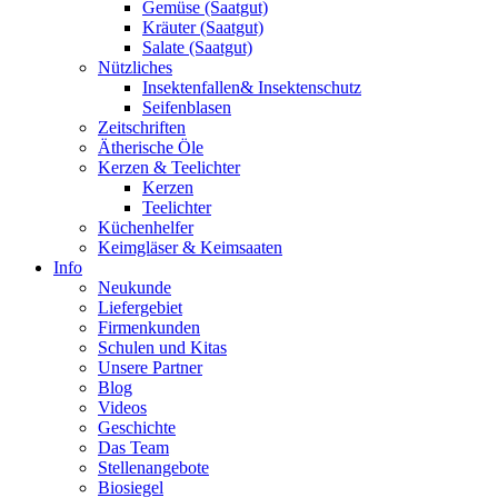
Gemüse (Saatgut)
Kräuter (Saatgut)
Salate (Saatgut)
Nützliches
Insektenfallen& Insektenschutz
Seifenblasen
Zeitschriften
Ätherische Öle
Kerzen & Teelichter
Kerzen
Teelichter
Küchenhelfer
Keimgläser & Keimsaaten
Info
Neukunde
Liefergebiet
Firmenkunden
Schulen und Kitas
Unsere Partner
Blog
Videos
Geschichte
Das Team
Stellenangebote
Biosiegel