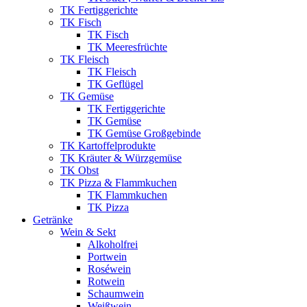
TK Fertiggerichte
TK Fisch
TK Fisch
TK Meeresfrüchte
TK Fleisch
TK Fleisch
TK Geflügel
TK Gemüse
TK Fertiggerichte
TK Gemüse
TK Gemüse Großgebinde
TK Kartoffelprodukte
TK Kräuter & Würzgemüse
TK Obst
TK Pizza & Flammkuchen
TK Flammkuchen
TK Pizza
Getränke
Wein & Sekt
Alkoholfrei
Portwein
Roséwein
Rotwein
Schaumwein
Weißwein