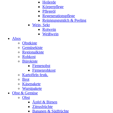
Heilerde
Körperpflege
Pflegeöl
Regenerationspflege
Reinigungsmilch & Peeling
Wein, Sekt
Rotwein
Weißwein
Abos
Obstkiste
Gemüsekiste
Regionalkiste
Rohkost
Bürokiste
Firmenobst
Firmenrohkost
Kartoffeln festk.
Brot
Käsepakete
Wurstpakete
Obst & Gemüse
Obst
Äpfel & Birnen
Zitrusfrüchte
Bananen & Südfrüchte