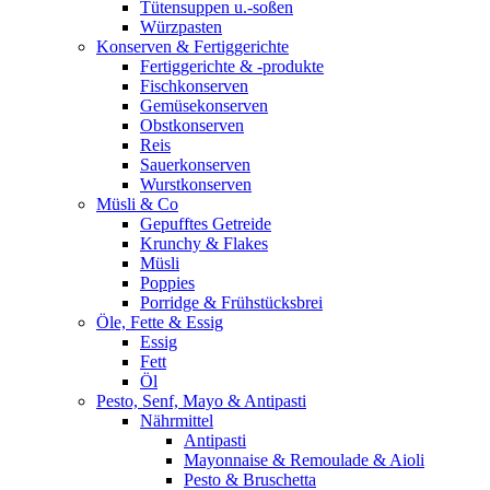
Tütensuppen u.-soßen
Würzpasten
Konserven & Fertiggerichte
Fertiggerichte & -produkte
Fischkonserven
Gemüsekonserven
Obstkonserven
Reis
Sauerkonserven
Wurstkonserven
Müsli & Co
Gepufftes Getreide
Krunchy & Flakes
Müsli
Poppies
Porridge & Frühstücksbrei
Öle, Fette & Essig
Essig
Fett
Öl
Pesto, Senf, Mayo & Antipasti
Nährmittel
Antipasti
Mayonnaise & Remoulade & Aioli
Pesto & Bruschetta