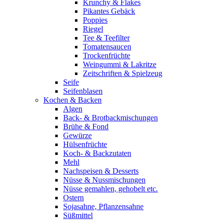
Krunchy & Flakes
Pikantes Gebäck
Poppies
Riegel
Tee & Teefilter
Tomatensaucen
Trockenfrüchte
Weingummi & Lakritze
Zeitschriften & Spielzeug
Seife
Seifenblasen
Kochen & Backen
Algen
Back- & Brotbackmischungen
Brühe & Fond
Gewürze
Hülsenfrüchte
Koch- & Backzutaten
Mehl
Nachspeisen & Desserts
Nüsse & Nussmischungen
Nüsse gemahlen, gehobelt etc.
Ostern
Sojasahne, Pflanzensahne
Süßmittel