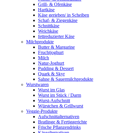
Grill- & Ofenkäse
Hartkäse
Käse gerieben/ in Scheiben
Schaf- & Ziegenkäse
Schnittkäse
Weichkäse
fettreduzierter Käse
Milchprodukte
Butter & Margarine
Fruchtjoghurt
Milch
Natur-Joghurt
Pudding & Dessert
Quark & Skyr
Sahne & Sauermilchprodukte
Wurstwaren
Wurst im Glas
Wurst im Stück / Darm
Wurst-Aufschnitt
Würstchen & Grillwurst
Veggie-Produkte
Aufschnittalternativen
Bratlinge & Fertiggerichte
Frische Pflanzendrinks
Käsealternativen