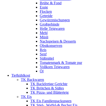
Brühe & Fond
Essig
Flocken
Getreide
Gewürzmischungen
Großgebinde
Helle Teigwaren
Mehl
Müsli
Nachspeisen & Desserts
Obstkonserven
Reis
Senf
Süßmittel
Tomatenmark & Tomate pur
Vollkorn Teigwaren
Öl
Tiefkühlkost
TK Backwaren
TK Backfertige Gerichte
TK Brötchen & Süßes
TK Pizza- und Blätterteig
TK Eis
TK Eis Familienpackungen
TK Stiel-, Waffel-& Becher Eis