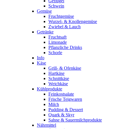
Geflügel
Schwein
Gemüse
Fruchtgemüse
Wurzel- & Knollengemüse
Zwiebel & Lauch
Getränke
Fruchtsaft
Limonade
Pflanzliche Drinks
Schorle
Info
Käse
Grill- & Ofenkäse
Hartkäse
Schnittkäse
Weichkäse
Kühlprodukte
Feinkostsalate
Frische Teigwaren
Milch
Pudding & Dessert
Quark & Skyr
Sahne & Sauermilchprodukte
Nährmittel