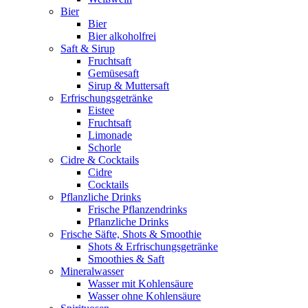
Bier
Bier
Bier alkoholfrei
Saft & Sirup
Fruchtsaft
Gemüsesaft
Sirup & Muttersaft
Erfrischungsgetränke
Eistee
Fruchtsaft
Limonade
Schorle
Cidre & Cocktails
Cidre
Cocktails
Pflanzliche Drinks
Frische Pflanzendrinks
Pflanzliche Drinks
Frische Säfte, Shots & Smoothie
Shots & Erfrischungsgetränke
Smoothies & Saft
Mineralwasser
Wasser mit Kohlensäure
Wasser ohne Kohlensäure