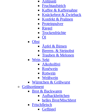
Antipasti
Fruchtaufstrich
Kaffee & Kaffeesahne
Knäckebrot & Zwieback
Konfekt & Pralinen
Proteinpulver
Riegel
Trockenfrüchte
Öl
Obst
Äpfel & Birnen
Beeren- & Steinobst
Trauben & Melonen
Wein, Sekt
Alkoholfrei
Roséwein
Rotwein
Weißwein
Würstchen & Grillwurst
Grillsortiment
Brot & Backwaren
Aufbackbrötchen
helles Brot/Mischbrot
Frischfleisch
Geflügel