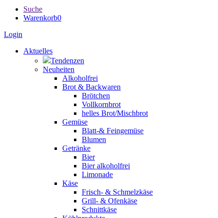
Suche
Warenkorb
0
Login
Aktuelles
Tendenzen
Neuheiten
Alkoholfrei
Brot & Backwaren
Brötchen
Vollkornbrot
helles Brot/Mischbrot
Gemüse
Blatt-& Feingemüse
Blumen
Getränke
Bier
Bier alkoholfrei
Limonade
Käse
Frisch- & Schmelzkäse
Grill- & Ofenkäse
Schnittkäse