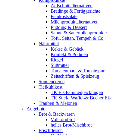
Kühlprodukte
Aufschnittalternativen
Bratlinge & Fertiggerichte
Feinkostsalate
Milchproduktalternativen
Pudding & Dessert
Sahne & Sauermilchprodukte
Tofu, Seitan, Tempeh & Co.
Nährmittel
Kekse & Gebäck
Konfekt & Pralinen
Riegel
Süßmittel
Tomatenmark & Tomate pur
Zeitschriften & Spielzeug
Sonnencreme
Tiefkühlkost
TK Eis Familienpackungen
TK Stiel-, Waffel-& Becher Eis
Trauben & Melonen
Angebote
Brot & Backwaren
Vollkornbrot
helles Brot/Mischbrot
Frischfleisch