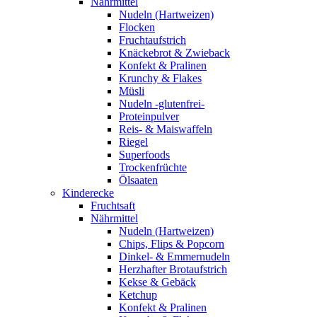
Nährmittel
Nudeln (Hartweizen)
Flocken
Fruchtaufstrich
Knäckebrot & Zwieback
Konfekt & Pralinen
Krunchy & Flakes
Müsli
Nudeln -glutenfrei-
Proteinpulver
Reis- & Maiswaffeln
Riegel
Superfoods
Trockenfrüchte
Ölsaaten
Kinderecke
Fruchtsaft
Nährmittel
Nudeln (Hartweizen)
Chips, Flips & Popcorn
Dinkel- & Emmernudeln
Herzhafter Brotaufstrich
Kekse & Gebäck
Ketchup
Konfekt & Pralinen