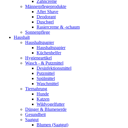
Zahncreme
Männerpflegeprodukte
After Shave
Deodorant
Duschgel
Rasiercreme & -schaum
Sonnenpflege
Haushalt
Haushaltspapier
Haushaltspapier
Küchenhelfer
Hygieneartikel
Wasch - & Putzmittel
Desinfektionsmittel
Putzmittel
Spülmittel
Waschmittel
Tiernahrung
Hunde
Katzen
Wildvogelfutter
Dünger & Blumenerde
Gesundheit
Saatgut
Blumen (Saatgut)