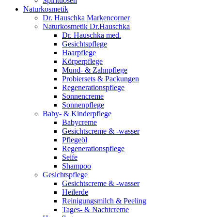
Spirituosen
Naturkosmetik
Dr. Hauschka Markencorner
Naturkosmetik Dr.Hauschka
Dr. Hauschka med.
Gesichtspflege
Haarpflege
Körperpflege
Mund- & Zahnpflege
Probiersets & Packungen
Regenerationspflege
Sonnencreme
Sonnenpflege
Baby- & Kinderpflege
Babycreme
Gesichtscreme & -wasser
Pflegeöl
Regenerationspflege
Seife
Shampoo
Gesichtspflege
Gesichtscreme & -wasser
Heilerde
Reinigungsmilch & Peeling
Tages- & Nachtcreme