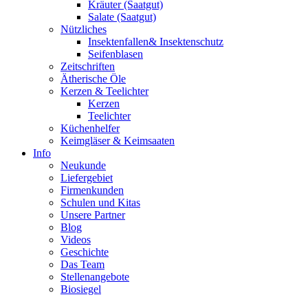
Kräuter (Saatgut)
Salate (Saatgut)
Nützliches
Insektenfallen& Insektenschutz
Seifenblasen
Zeitschriften
Ätherische Öle
Kerzen & Teelichter
Kerzen
Teelichter
Küchenhelfer
Keimgläser & Keimsaaten
Info
Neukunde
Liefergebiet
Firmenkunden
Schulen und Kitas
Unsere Partner
Blog
Videos
Geschichte
Das Team
Stellenangebote
Biosiegel