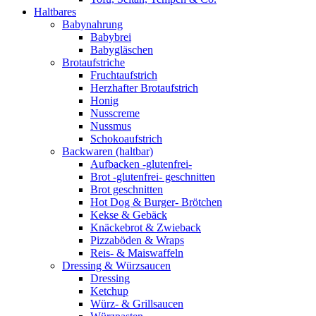
Haltbares
Babynahrung
Babybrei
Babygläschen
Brotaufstriche
Fruchtaufstrich
Herzhafter Brotaufstrich
Honig
Nusscreme
Nussmus
Schokoaufstrich
Backwaren (haltbar)
Aufbacken -glutenfrei-
Brot -glutenfrei- geschnitten
Brot geschnitten
Hot Dog & Burger- Brötchen
Kekse & Gebäck
Knäckebrot & Zwieback
Pizzaböden & Wraps
Reis- & Maiswaffeln
Dressing & Würzsaucen
Dressing
Ketchup
Würz- & Grillsaucen