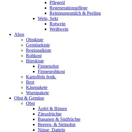
Pflegeöl
Regenerationspflege
Reinigungsmilch & Peeling
Wein, Sekt
Rotwein
Weißwein
Abos
Obstkiste
Gemüsekiste
Regionalkiste
Rohkost
Bürokiste
Firmenobst
Firmenrohkost
Kartoffeln festk.
Brot
Käsepakete
Wurstpakete
Obst & Gemüse
Obst
Äpfel & Birnen
Zitrusfrüchte
Bananen & Südfrüchte
Beeren- & Steinobst
Nüsse, Datteln