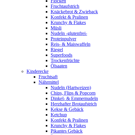
Flocken
Fruchtaufstrich
Knäckebrot & Zwieback
Konfekt & Pralinen
Krunchy & Flakes
Müsli
Nudeln -glutenfrei-
Proteinpulver
Reis- & Maiswaffeln
Riegel
Superfoods
Trockenfrüchte
Ölsaaten
Kinderecke
Fruchtsaft
Nährmittel
Nudeln (Hartweizen)
Chips, Flips & Popcorn
Dinkel- & Emmernudeln
Herzhafter Brotaufstrich
Kekse & Gebäck
Ketchup
Konfekt & Pralinen
Krunchy & Flakes
Pikantes Gebäck