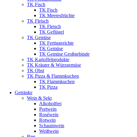
TK Fisch
TK Fisch
TK Meeresfrüchte
TK Fleisch
TK Fleisch
TK Geflügel
TK Gemüse
TK Fertiggerichte
TK Gemüse
TK Gemüse Großgebinde
TK Kartoffelprodukte
TK Kräuter & Würzgemüse
TK Obst
TK Pizza & Flammkuchen
TK Flammkuchen
TK Pizza
Getränke
Wein & Sekt
Alkoholfrei
Portwein
Roséwein
Rotwein
Schaumwein
Weißwein
Bier