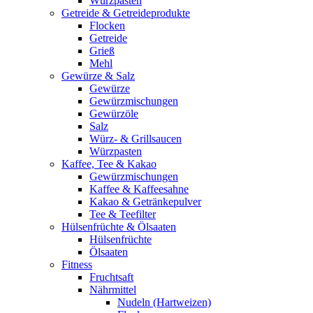
Würzpasten
Getreide & Getreideprodukte
Flocken
Getreide
Grieß
Mehl
Gewürze & Salz
Gewürze
Gewürzmischungen
Gewürzöle
Salz
Würz- & Grillsaucen
Würzpasten
Kaffee, Tee & Kakao
Gewürzmischungen
Kaffee & Kaffeesahne
Kakao & Getränkepulver
Tee & Teefilter
Hülsenfrüchte & Ölsaaten
Hülsenfrüchte
Ölsaaten
Fitness
Fruchtsaft
Nährmittel
Nudeln (Hartweizen)