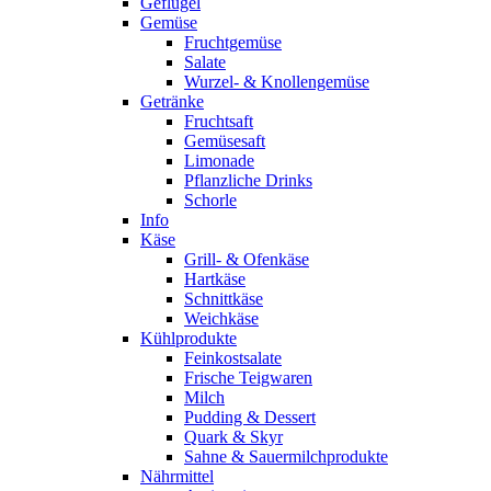
Geflügel
Gemüse
Fruchtgemüse
Salate
Wurzel- & Knollengemüse
Getränke
Fruchtsaft
Gemüsesaft
Limonade
Pflanzliche Drinks
Schorle
Info
Käse
Grill- & Ofenkäse
Hartkäse
Schnittkäse
Weichkäse
Kühlprodukte
Feinkostsalate
Frische Teigwaren
Milch
Pudding & Dessert
Quark & Skyr
Sahne & Sauermilchprodukte
Nährmittel