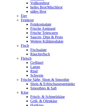
Vollkornbrot
helles Brot/Mischbrot
süßes Brot
Eier
Feinkost
Feinkostsalate
Frische Antipasti
Frische Teigwaren
Saucen, Dips & Pesto
Weitere Kühlprodukte
Fisch
Fischsalate
Räucherfisch
Fleisch
Geflügel
Lamm
Rind
Schwein
Frische Säfte, Shots & Smoothie
Shots & Erfrischungsgetränke
Smoothies & Saft
Käse
Frisch- & Schmelzkäse
Grill- & Ofenkäse
Hartkäse