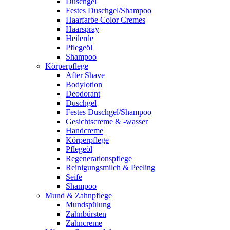
Duschgel
Festes Duschgel/Shampoo
Haarfarbe Color Cremes
Haarspray
Heilerde
Pflegeöl
Shampoo
Körperpflege
After Shave
Bodylotion
Deodorant
Duschgel
Festes Duschgel/Shampoo
Gesichtscreme & -wasser
Handcreme
Körperpflege
Pflegeöl
Regenerationspflege
Reinigungsmilch & Peeling
Seife
Shampoo
Mund & Zahnpflege
Mundspülung
Zahnbürsten
Zahncreme