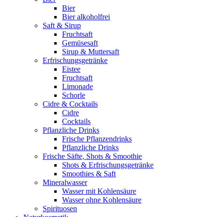
Bier
Bier alkoholfrei
Saft & Sirup
Fruchtsaft
Gemüsesaft
Sirup & Muttersaft
Erfrischungsgetränke
Eistee
Fruchtsaft
Limonade
Schorle
Cidre & Cocktails
Cidre
Cocktails
Pflanzliche Drinks
Frische Pflanzendrinks
Pflanzliche Drinks
Frische Säfte, Shots & Smoothie
Shots & Erfrischungsgetränke
Smoothies & Saft
Mineralwasser
Wasser mit Kohlensäure
Wasser ohne Kohlensäure
Spirituosen