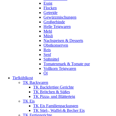
Essig
Flocken
Getreide
Gewürzmischungen
Großgebinde
Helle Teigwaren
Mehl
Müsli
Nachspeisen & Desserts
Obstkonserven
Reis
Senf
Süßmittel
Tomatenmark & Tomate pur
Vollkorn Teigwaren
Öl
Tiefkühlkost
TK Backwaren
TK Backfertige Gerichte
TK Brötchen & Süßes
TK Pizza- und Blätterteig
TK Eis
TK Eis Familienpackungen
TK Stiel-, Waffel-& Becher Eis
TK Fertiggerichte