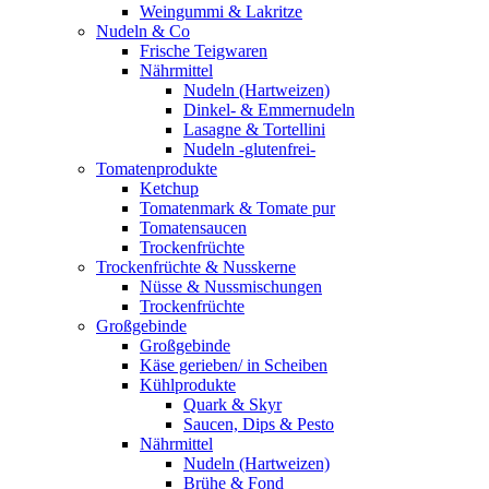
Weingummi & Lakritze
Nudeln & Co
Frische Teigwaren
Nährmittel
Nudeln (Hartweizen)
Dinkel- & Emmernudeln
Lasagne & Tortellini
Nudeln -glutenfrei-
Tomatenprodukte
Ketchup
Tomatenmark & Tomate pur
Tomatensaucen
Trockenfrüchte
Trockenfrüchte & Nusskerne
Nüsse & Nussmischungen
Trockenfrüchte
Großgebinde
Großgebinde
Käse gerieben/ in Scheiben
Kühlprodukte
Quark & Skyr
Saucen, Dips & Pesto
Nährmittel
Nudeln (Hartweizen)
Brühe & Fond