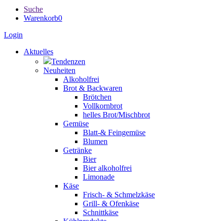
Suche
Warenkorb
0
Login
Aktuelles
Tendenzen
Neuheiten
Alkoholfrei
Brot & Backwaren
Brötchen
Vollkornbrot
helles Brot/Mischbrot
Gemüse
Blatt-& Feingemüse
Blumen
Getränke
Bier
Bier alkoholfrei
Limonade
Käse
Frisch- & Schmelzkäse
Grill- & Ofenkäse
Schnittkäse