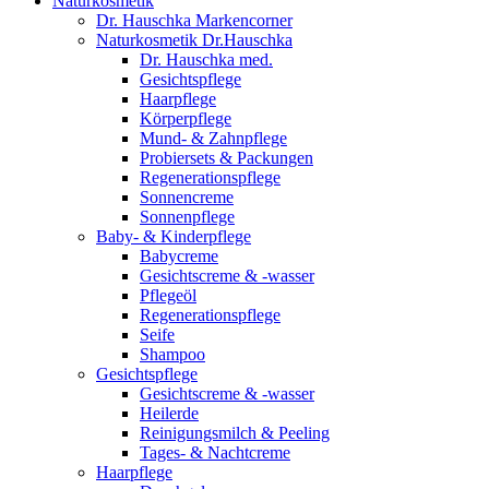
Naturkosmetik
Dr. Hauschka Markencorner
Naturkosmetik Dr.Hauschka
Dr. Hauschka med.
Gesichtspflege
Haarpflege
Körperpflege
Mund- & Zahnpflege
Probiersets & Packungen
Regenerationspflege
Sonnencreme
Sonnenpflege
Baby- & Kinderpflege
Babycreme
Gesichtscreme & -wasser
Pflegeöl
Regenerationspflege
Seife
Shampoo
Gesichtspflege
Gesichtscreme & -wasser
Heilerde
Reinigungsmilch & Peeling
Tages- & Nachtcreme
Haarpflege