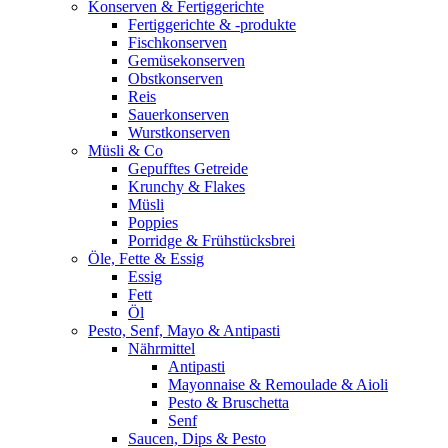
Konserven & Fertiggerichte
Fertiggerichte & -produkte
Fischkonserven
Gemüsekonserven
Obstkonserven
Reis
Sauerkonserven
Wurstkonserven
Müsli & Co
Gepufftes Getreide
Krunchy & Flakes
Müsli
Poppies
Porridge & Frühstücksbrei
Öle, Fette & Essig
Essig
Fett
Öl
Pesto, Senf, Mayo & Antipasti
Nährmittel
Antipasti
Mayonnaise & Remoulade & Aioli
Pesto & Bruschetta
Senf
Saucen, Dips & Pesto