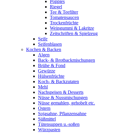
Poppies
Riegel
Tee & Teefilter
Tomatensaucen
Trockenfrüchte
Weingummi & Lakritze
Zeitschriften & Spielzeug
Seife
Seifenblasen
Kochen & Backen
Algen
Back- & Brotbackmischungen
Brühe & Fond
Gewürze
Hülsenfrüchte
Koch- & Backzutaten
Mehl
Nachspeisen & Desserts
Nüsse & Nussmischungen
Nüsse gemahlen, gehobelt etc.
Ostern
Sojasahne, Pflanzensahne
Süßmittel
Tütensuppen u.-soßen
Würzpasten