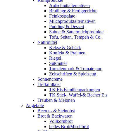
Kühlprodukte
Aufschnittalternativen
Bratlinge & Fertiggerichte
Feinkostsalate
Milchproduktalternativen
Pudding & Dessert
Sahne & Sauermilchprodukte
Tofu, Seitan, Tempeh & Co.
Nährmittel
Kekse & Gebäck
Konfekt & Pralinen
Riegel
Süßmittel
Tomatenmark & Tomate pur
Zeitschriften & Spielzeug
Sonnencreme
Tiefkühlkost
TK Eis Familienpackungen
TK Stiel-, Waffel-& Becher Eis
Trauben & Melonen
Angebote
Beeren- & Steinobst
Brot & Backwaren
Vollkornbrot
helles Brot/Mischbrot