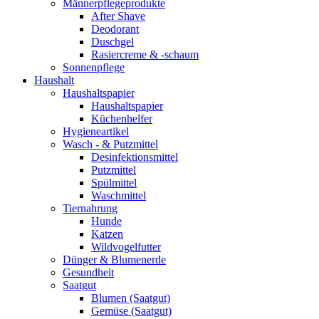
Männerpflegeprodukte
After Shave
Deodorant
Duschgel
Rasiercreme & -schaum
Sonnenpflege
Haushalt
Haushaltspapier
Haushaltspapier
Küchenhelfer
Hygieneartikel
Wasch - & Putzmittel
Desinfektionsmittel
Putzmittel
Spülmittel
Waschmittel
Tiernahrung
Hunde
Katzen
Wildvogelfutter
Dünger & Blumenerde
Gesundheit
Saatgut
Blumen (Saatgut)
Gemüse (Saatgut)