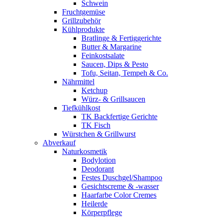
Schwein
Fruchtgemüse
Grillzubehör
Kühlprodukte
Bratlinge & Fertiggerichte
Butter & Margarine
Feinkostsalate
Saucen, Dips & Pesto
Tofu, Seitan, Tempeh & Co.
Nährmittel
Ketchup
Würz- & Grillsaucen
Tiefkühlkost
TK Backfertige Gerichte
TK Fisch
Würstchen & Grillwurst
Abverkauf
Naturkosmetik
Bodylotion
Deodorant
Festes Duschgel/Shampoo
Gesichtscreme & -wasser
Haarfarbe Color Cremes
Heilerde
Körperpflege