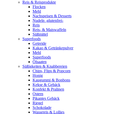
Reis & Reisprodukte
Flocken
Mehl
Nachspeisen & Desserts
Nudeln -glutenfrei-
Reis
Reis- & Maiswaffeln
Süßmittel
Superfoods
Getreide
Kakao & Getränkepulver
Mehl
Superfoods
Ölsaaten
Süßigkeiten & Knabbereien
Chips, Flips & Popcorn
Honig
Kaugummi & Bonbons
Kekse & Gebäck
Konfekt & Pralinen
Ostern
Pikantes Gebäck
Riegel
Schokolade
Wassereis & Lollies