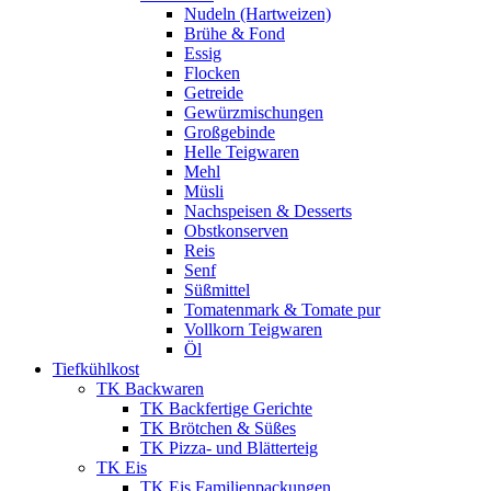
Nudeln (Hartweizen)
Brühe & Fond
Essig
Flocken
Getreide
Gewürzmischungen
Großgebinde
Helle Teigwaren
Mehl
Müsli
Nachspeisen & Desserts
Obstkonserven
Reis
Senf
Süßmittel
Tomatenmark & Tomate pur
Vollkorn Teigwaren
Öl
Tiefkühlkost
TK Backwaren
TK Backfertige Gerichte
TK Brötchen & Süßes
TK Pizza- und Blätterteig
TK Eis
TK Eis Familienpackungen