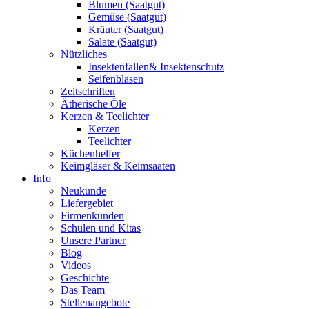
Blumen (Saatgut)
Gemüse (Saatgut)
Kräuter (Saatgut)
Salate (Saatgut)
Nützliches
Insektenfallen& Insektenschutz
Seifenblasen
Zeitschriften
Ätherische Öle
Kerzen & Teelichter
Kerzen
Teelichter
Küchenhelfer
Keimgläser & Keimsaaten
Info
Neukunde
Liefergebiet
Firmenkunden
Schulen und Kitas
Unsere Partner
Blog
Videos
Geschichte
Das Team
Stellenangebote