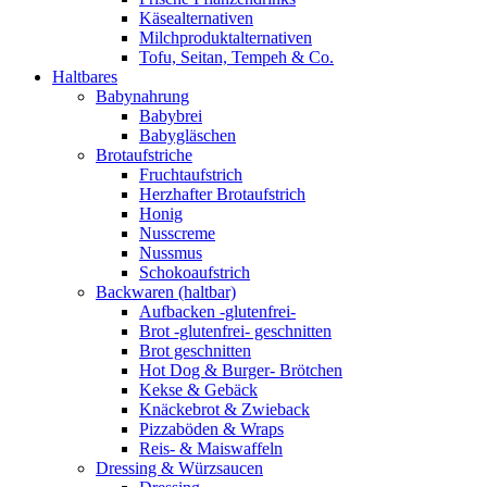
Käsealternativen
Milchproduktalternativen
Tofu, Seitan, Tempeh & Co.
Haltbares
Babynahrung
Babybrei
Babygläschen
Brotaufstriche
Fruchtaufstrich
Herzhafter Brotaufstrich
Honig
Nusscreme
Nussmus
Schokoaufstrich
Backwaren (haltbar)
Aufbacken -glutenfrei-
Brot -glutenfrei- geschnitten
Brot geschnitten
Hot Dog & Burger- Brötchen
Kekse & Gebäck
Knäckebrot & Zwieback
Pizzaböden & Wraps
Reis- & Maiswaffeln
Dressing & Würzsaucen