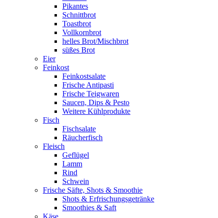
Pikantes
Schnittbrot
Toastbrot
Vollkornbrot
helles Brot/Mischbrot
süßes Brot
Eier
Feinkost
Feinkostsalate
Frische Antipasti
Frische Teigwaren
Saucen, Dips & Pesto
Weitere Kühlprodukte
Fisch
Fischsalate
Räucherfisch
Fleisch
Geflügel
Lamm
Rind
Schwein
Frische Säfte, Shots & Smoothie
Shots & Erfrischungsgetränke
Smoothies & Saft
Käse