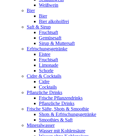
Weißwein
Bier
Bier
Bier alkoholfrei
Saft & Sirup
Fruchtsaft
Gemüsesaft
Sirup & Muttersaft
Erfrischungsgetränke
Eistee
Fruchtsaft
Limonade
Schorle
Cidre & Cocktails
Cidre
Cocktails
Pflanzliche Drinks
Frische Pflanzendrinks
Pflanzliche Drinks
Frische Säfte, Shots & Smoothie
Shots & Erfrischungsgetränke
Smoothies & Saft
Mineralwasser
Wasser mit Kohlensäure