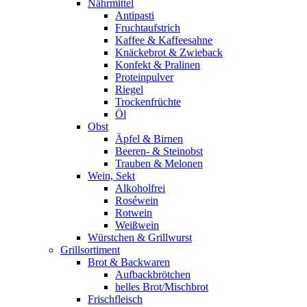
Nährmittel
Antipasti
Fruchtaufstrich
Kaffee & Kaffeesahne
Knäckebrot & Zwieback
Konfekt & Pralinen
Proteinpulver
Riegel
Trockenfrüchte
Öl
Obst
Äpfel & Birnen
Beeren- & Steinobst
Trauben & Melonen
Wein, Sekt
Alkoholfrei
Roséwein
Rotwein
Weißwein
Würstchen & Grillwurst
Grillsortiment
Brot & Backwaren
Aufbackbrötchen
helles Brot/Mischbrot
Frischfleisch