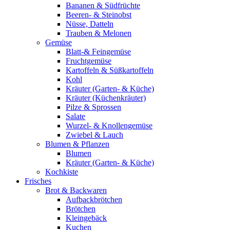
Bananen & Südfrüchte
Beeren- & Steinobst
Nüsse, Datteln
Trauben & Melonen
Gemüse
Blatt-& Feingemüse
Fruchtgemüse
Kartoffeln & Süßkartoffeln
Kohl
Kräuter (Garten- & Küche)
Kräuter (Küchenkräuter)
Pilze & Sprossen
Salate
Wurzel- & Knollengemüse
Zwiebel & Lauch
Blumen & Pflanzen
Blumen
Kräuter (Garten- & Küche)
Kochkiste
Frisches
Brot & Backwaren
Aufbackbrötchen
Brötchen
Kleingebäck
Kuchen