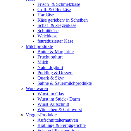
Frisch- & Schmelzkäse
Grill- & Ofenkäse
Hartkäse
Käse gerieben/ in Scheiben
Schaf- & Ziegenkäse
Schnittkäse
Weichkäse
fettreduzierter Käse
Milchprodukte
Butter & Margarine
Fruchtjoghurt
Milch
Natur-Joghurt
Pudding & Dessert
Quark & Skyr
Sahne & Sauermilchprodukte
Wurstwaren
Wurst im Glas
Wurst im Stück / Darm
Wurst-Aufschnitt
Würstchen & Grillwurst
Veggie-Produkte
Aufschnittalternativen
Bratlinge & Fertiggerichte
Frische Pflanzendrinks