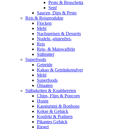
Pesto & Bruschetta
Senf
Saucen, Dips & Pesto
Reis & Reisprodukte
Flocken
Mehl
Nachspeisen & Desserts
Nudeln -glutenfrei-
Reis
Reis- & Maiswaffeln
Süßmittel
Superfoods
Getreide
Kakao & Getränkepulver
Mehl
Superfoods
Ölsaaten
Süßigkeiten & Knabbereien
Chips, Flips & Popcorn
Honig
Kaugummi & Bonbons
Kekse & Gebäck
Konfekt & Pralinen
Pikantes Gebäck
Riegel