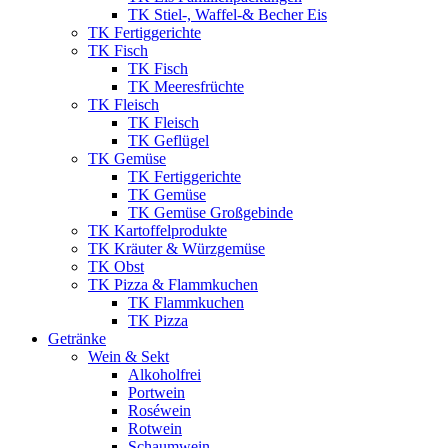
TK Stiel-, Waffel-& Becher Eis
TK Fertiggerichte
TK Fisch
TK Fisch
TK Meeresfrüchte
TK Fleisch
TK Fleisch
TK Geflügel
TK Gemüse
TK Fertiggerichte
TK Gemüse
TK Gemüse Großgebinde
TK Kartoffelprodukte
TK Kräuter & Würzgemüse
TK Obst
TK Pizza & Flammkuchen
TK Flammkuchen
TK Pizza
Getränke
Wein & Sekt
Alkoholfrei
Portwein
Roséwein
Rotwein
Schaumwein