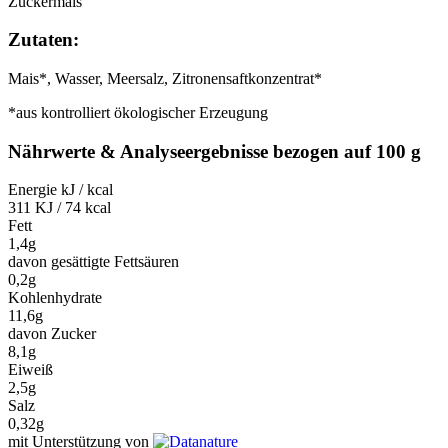
Zuckermais
Zutaten:
Mais*, Wasser, Meersalz, Zitronensaftkonzentrat*
*aus kontrolliert ökologischer Erzeugung
Nährwerte & Analyseergebnisse bezogen auf 100 g
Energie kJ / kcal
311 KJ / 74 kcal
Fett
1,4g
davon gesättigte Fettsäuren
0,2g
Kohlenhydrate
11,6g
davon Zucker
8,1g
Eiweiß
2,5g
Salz
0,32g
mit Unterstützung von