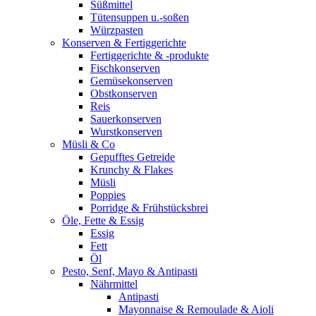
Süßmittel
Tütensuppen u.-soßen
Würzpasten
Konserven & Fertiggerichte
Fertiggerichte & -produkte
Fischkonserven
Gemüsekonserven
Obstkonserven
Reis
Sauerkonserven
Wurstkonserven
Müsli & Co
Gepufftes Getreide
Krunchy & Flakes
Müsli
Poppies
Porridge & Frühstücksbrei
Öle, Fette & Essig
Essig
Fett
Öl
Pesto, Senf, Mayo & Antipasti
Nährmittel
Antipasti
Mayonnaise & Remoulade & Aioli