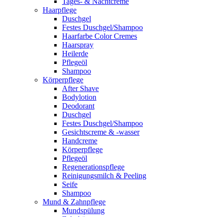
Tages- & Nachtcreme
Haarpflege
Duschgel
Festes Duschgel/Shampoo
Haarfarbe Color Cremes
Haarspray
Heilerde
Pflegeöl
Shampoo
Körperpflege
After Shave
Bodylotion
Deodorant
Duschgel
Festes Duschgel/Shampoo
Gesichtscreme & -wasser
Handcreme
Körperpflege
Pflegeöl
Regenerationspflege
Reinigungsmilch & Peeling
Seife
Shampoo
Mund & Zahnpflege
Mundspülung