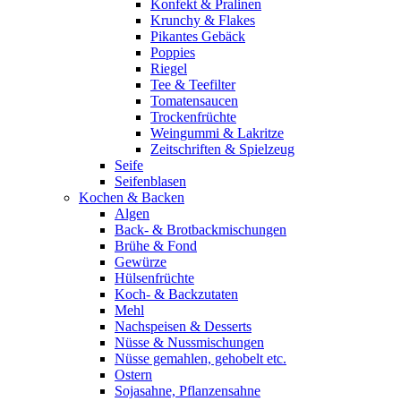
Konfekt & Pralinen
Krunchy & Flakes
Pikantes Gebäck
Poppies
Riegel
Tee & Teefilter
Tomatensaucen
Trockenfrüchte
Weingummi & Lakritze
Zeitschriften & Spielzeug
Seife
Seifenblasen
Kochen & Backen
Algen
Back- & Brotbackmischungen
Brühe & Fond
Gewürze
Hülsenfrüchte
Koch- & Backzutaten
Mehl
Nachspeisen & Desserts
Nüsse & Nussmischungen
Nüsse gemahlen, gehobelt etc.
Ostern
Sojasahne, Pflanzensahne