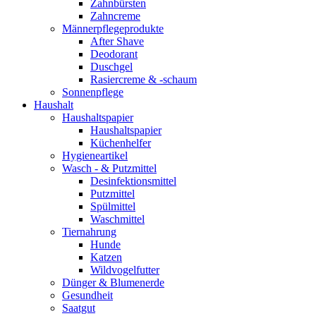
Zahnbürsten
Zahncreme
Männerpflegeprodukte
After Shave
Deodorant
Duschgel
Rasiercreme & -schaum
Sonnenpflege
Haushalt
Haushaltspapier
Haushaltspapier
Küchenhelfer
Hygieneartikel
Wasch - & Putzmittel
Desinfektionsmittel
Putzmittel
Spülmittel
Waschmittel
Tiernahrung
Hunde
Katzen
Wildvogelfutter
Dünger & Blumenerde
Gesundheit
Saatgut