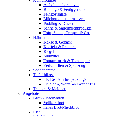
Kühlprodukte
Aufschnittalternativen
Bratlinge & Fertiggerichte
Feinkostsalate
Milchproduktalternativen
Pudding & Dessert
Sahne & Sauermilchprodukte
Tofu, Seitan, Tempeh & Co.
Nährmittel
Kekse & Gebäck
Konfekt & Pralinen
Riegel
Süßmittel
Tomatenmark & Tomate pur
Zeitschriften & Spielzeug
Sonnencreme
Tiefkühlkost
TK Eis Familienpackungen
TK Stiel-, Waffel-& Becher Eis
Trauben & Melonen
Angebote
Brot & Backwaren
Vollkornbrot
helles Brot/Mischbrot
Eier