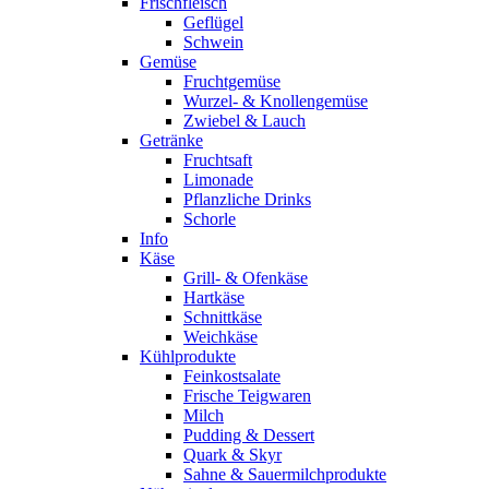
Frischfleisch
Geflügel
Schwein
Gemüse
Fruchtgemüse
Wurzel- & Knollengemüse
Zwiebel & Lauch
Getränke
Fruchtsaft
Limonade
Pflanzliche Drinks
Schorle
Info
Käse
Grill- & Ofenkäse
Hartkäse
Schnittkäse
Weichkäse
Kühlprodukte
Feinkostsalate
Frische Teigwaren
Milch
Pudding & Dessert
Quark & Skyr
Sahne & Sauermilchprodukte