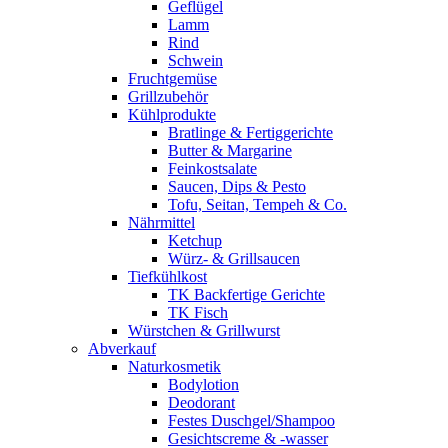
Geflügel
Lamm
Rind
Schwein
Fruchtgemüse
Grillzubehör
Kühlprodukte
Bratlinge & Fertiggerichte
Butter & Margarine
Feinkostsalate
Saucen, Dips & Pesto
Tofu, Seitan, Tempeh & Co.
Nährmittel
Ketchup
Würz- & Grillsaucen
Tiefkühlkost
TK Backfertige Gerichte
TK Fisch
Würstchen & Grillwurst
Abverkauf
Naturkosmetik
Bodylotion
Deodorant
Festes Duschgel/Shampoo
Gesichtscreme & -wasser