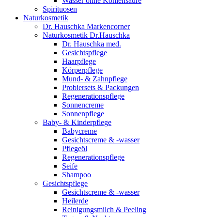
Wasser ohne Kohlensäure
Spirituosen
Naturkosmetik
Dr. Hauschka Markencorner
Naturkosmetik Dr.Hauschka
Dr. Hauschka med.
Gesichtspflege
Haarpflege
Körperpflege
Mund- & Zahnpflege
Probiersets & Packungen
Regenerationspflege
Sonnencreme
Sonnenpflege
Baby- & Kinderpflege
Babycreme
Gesichtscreme & -wasser
Pflegeöl
Regenerationspflege
Seife
Shampoo
Gesichtspflege
Gesichtscreme & -wasser
Heilerde
Reinigungsmilch & Peeling