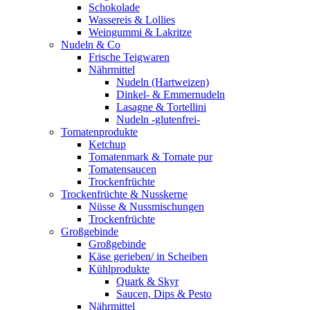
Schokolade
Wassereis & Lollies
Weingummi & Lakritze
Nudeln & Co
Frische Teigwaren
Nährmittel
Nudeln (Hartweizen)
Dinkel- & Emmernudeln
Lasagne & Tortellini
Nudeln -glutenfrei-
Tomatenprodukte
Ketchup
Tomatenmark & Tomate pur
Tomatensaucen
Trockenfrüchte
Trockenfrüchte & Nusskerne
Nüsse & Nussmischungen
Trockenfrüchte
Großgebinde
Großgebinde
Käse gerieben/ in Scheiben
Kühlprodukte
Quark & Skyr
Saucen, Dips & Pesto
Nährmittel