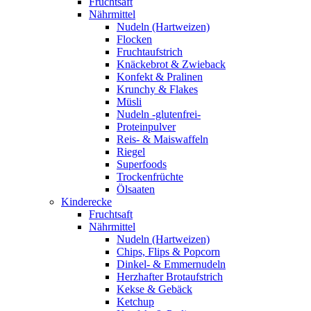
Fruchtsaft
Nährmittel
Nudeln (Hartweizen)
Flocken
Fruchtaufstrich
Knäckebrot & Zwieback
Konfekt & Pralinen
Krunchy & Flakes
Müsli
Nudeln -glutenfrei-
Proteinpulver
Reis- & Maiswaffeln
Riegel
Superfoods
Trockenfrüchte
Ölsaaten
Kinderecke
Fruchtsaft
Nährmittel
Nudeln (Hartweizen)
Chips, Flips & Popcorn
Dinkel- & Emmernudeln
Herzhafter Brotaufstrich
Kekse & Gebäck
Ketchup