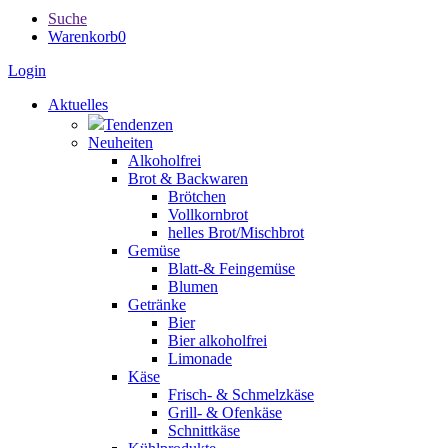
Suche
Warenkorb
0
Login
Aktuelles
Tendenzen
Neuheiten
Alkoholfrei
Brot & Backwaren
Brötchen
Vollkornbrot
helles Brot/Mischbrot
Gemüse
Blatt-& Feingemüse
Blumen
Getränke
Bier
Bier alkoholfrei
Limonade
Käse
Frisch- & Schmelzkäse
Grill- & Ofenkäse
Schnittkäse