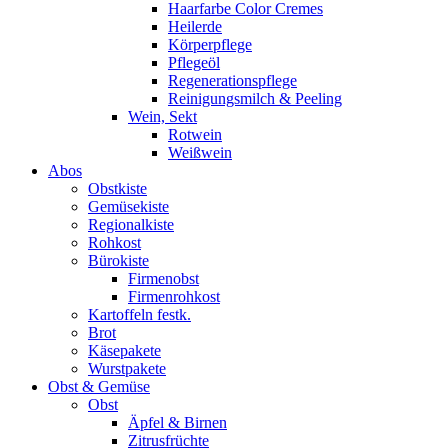
Haarfarbe Color Cremes
Heilerde
Körperpflege
Pflegeöl
Regenerationspflege
Reinigungsmilch & Peeling
Wein, Sekt
Rotwein
Weißwein
Abos
Obstkiste
Gemüsekiste
Regionalkiste
Rohkost
Bürokiste
Firmenobst
Firmenrohkost
Kartoffeln festk.
Brot
Käsepakete
Wurstpakete
Obst & Gemüse
Obst
Äpfel & Birnen
Zitrusfrüchte