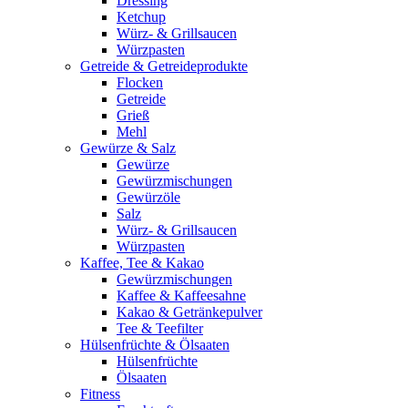
Dressing
Ketchup
Würz- & Grillsaucen
Würzpasten
Getreide & Getreideprodukte
Flocken
Getreide
Grieß
Mehl
Gewürze & Salz
Gewürze
Gewürzmischungen
Gewürzöle
Salz
Würz- & Grillsaucen
Würzpasten
Kaffee, Tee & Kakao
Gewürzmischungen
Kaffee & Kaffeesahne
Kakao & Getränkepulver
Tee & Teefilter
Hülsenfrüchte & Ölsaaten
Hülsenfrüchte
Ölsaaten
Fitness