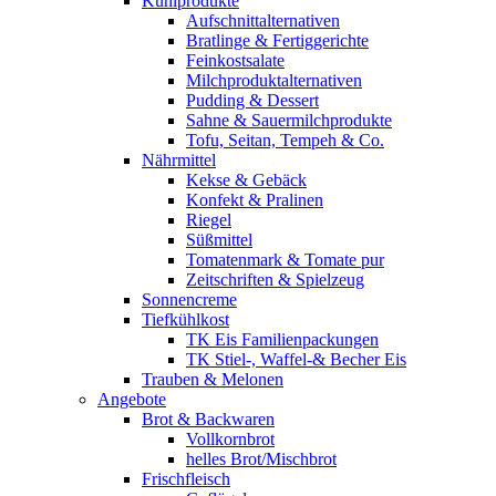
Kühlprodukte
Aufschnittalternativen
Bratlinge & Fertiggerichte
Feinkostsalate
Milchproduktalternativen
Pudding & Dessert
Sahne & Sauermilchprodukte
Tofu, Seitan, Tempeh & Co.
Nährmittel
Kekse & Gebäck
Konfekt & Pralinen
Riegel
Süßmittel
Tomatenmark & Tomate pur
Zeitschriften & Spielzeug
Sonnencreme
Tiefkühlkost
TK Eis Familienpackungen
TK Stiel-, Waffel-& Becher Eis
Trauben & Melonen
Angebote
Brot & Backwaren
Vollkornbrot
helles Brot/Mischbrot
Frischfleisch