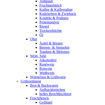
Antipasti
Fruchtaufstrich
Kaffee & Kaffeesahne
Knäckebrot & Zwieback
Konfekt & Pralinen
Proteinpulver
Riegel
Trockenfrüchte
Öl
Obst
Äpfel & Birnen
Beeren- & Steinobst
Trauben & Melonen
Wein, Sekt
Alkoholfrei
Roséwein
Rotwein
Weißwein
Würstchen & Grillwurst
Grillsortiment
Brot & Backwaren
Aufbackbrötchen
helles Brot/Mischbrot
Frischfleisch
Geflügel