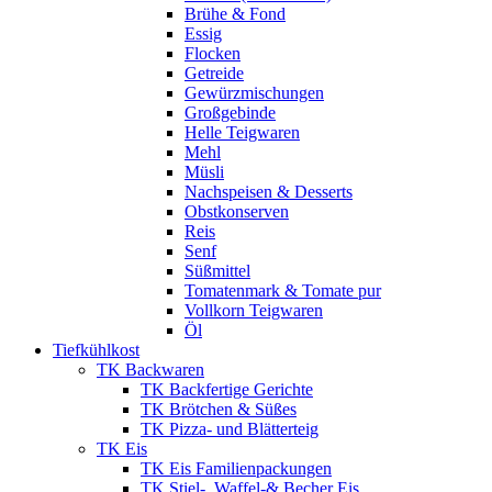
Brühe & Fond
Essig
Flocken
Getreide
Gewürzmischungen
Großgebinde
Helle Teigwaren
Mehl
Müsli
Nachspeisen & Desserts
Obstkonserven
Reis
Senf
Süßmittel
Tomatenmark & Tomate pur
Vollkorn Teigwaren
Öl
Tiefkühlkost
TK Backwaren
TK Backfertige Gerichte
TK Brötchen & Süßes
TK Pizza- und Blätterteig
TK Eis
TK Eis Familienpackungen
TK Stiel-, Waffel-& Becher Eis