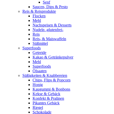
Senf
Saucen, Dips & Pesto
Reis & Reisprodukte
Flocken
Mehl
Nachspeisen & Desserts
Nudeln -glutenfrei-
Reis
Reis- & Maiswaffeln
Süßmittel
Superfoods
Getreide
Kakao & Getränkepulver
Mehl
Superfoods
Ölsaaten
Süßigkeiten & Knabbereien
Chips, Flips & Popcorn
Honig
Kaugummi & Bonbons
Kekse & Gebäck
Konfekt & Pralinen
Pikantes Gebäck
Riegel
Schokolade