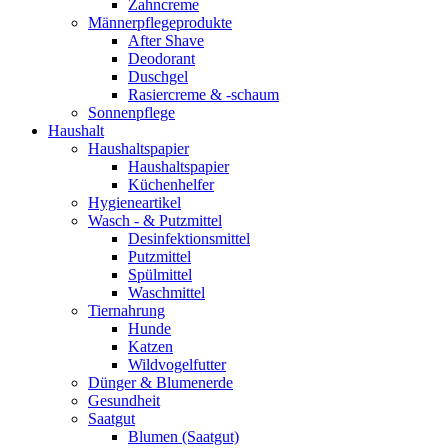
Zahncreme
Männerpflegeprodukte
After Shave
Deodorant
Duschgel
Rasiercreme & -schaum
Sonnenpflege
Haushalt
Haushaltspapier
Haushaltspapier
Küchenhelfer
Hygieneartikel
Wasch - & Putzmittel
Desinfektionsmittel
Putzmittel
Spülmittel
Waschmittel
Tiernahrung
Hunde
Katzen
Wildvogelfutter
Dünger & Blumenerde
Gesundheit
Saatgut
Blumen (Saatgut)