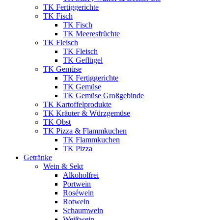
TK Fertiggerichte
TK Fisch
TK Fisch
TK Meeresfrüchte
TK Fleisch
TK Fleisch
TK Geflügel
TK Gemüse
TK Fertiggerichte
TK Gemüse
TK Gemüse Großgebinde
TK Kartoffelprodukte
TK Kräuter & Würzgemüse
TK Obst
TK Pizza & Flammkuchen
TK Flammkuchen
TK Pizza
Getränke
Wein & Sekt
Alkoholfrei
Portwein
Roséwein
Rotwein
Schaumwein
Weißwein