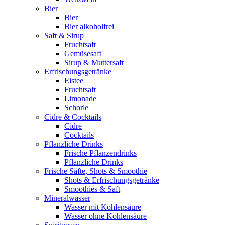
Bier
Bier
Bier alkoholfrei
Saft & Sirup
Fruchtsaft
Gemüsesaft
Sirup & Muttersaft
Erfrischungsgetränke
Eistee
Fruchtsaft
Limonade
Schorle
Cidre & Cocktails
Cidre
Cocktails
Pflanzliche Drinks
Frische Pflanzendrinks
Pflanzliche Drinks
Frische Säfte, Shots & Smoothie
Shots & Erfrischungsgetränke
Smoothies & Saft
Mineralwasser
Wasser mit Kohlensäure
Wasser ohne Kohlensäure