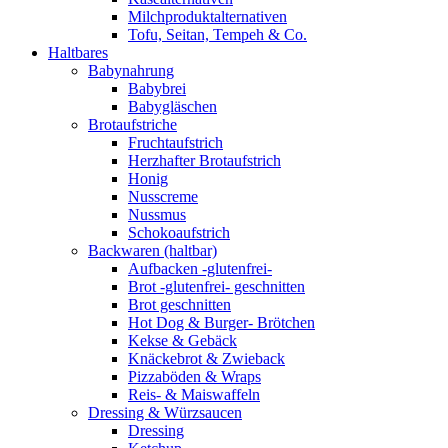
Milchproduktalternativen
Tofu, Seitan, Tempeh & Co.
Haltbares
Babynahrung
Babybrei
Babygläschen
Brotaufstriche
Fruchtaufstrich
Herzhafter Brotaufstrich
Honig
Nusscreme
Nussmus
Schokoaufstrich
Backwaren (haltbar)
Aufbacken -glutenfrei-
Brot -glutenfrei- geschnitten
Brot geschnitten
Hot Dog & Burger- Brötchen
Kekse & Gebäck
Knäckebrot & Zwieback
Pizzaböden & Wraps
Reis- & Maiswaffeln
Dressing & Würzsaucen
Dressing