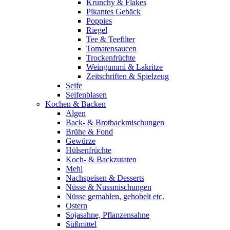
Krunchy & Flakes
Pikantes Gebäck
Poppies
Riegel
Tee & Teefilter
Tomatensaucen
Trockenfrüchte
Weingummi & Lakritze
Zeitschriften & Spielzeug
Seife
Seifenblasen
Kochen & Backen
Algen
Back- & Brotbackmischungen
Brühe & Fond
Gewürze
Hülsenfrüchte
Koch- & Backzutaten
Mehl
Nachspeisen & Desserts
Nüsse & Nussmischungen
Nüsse gemahlen, gehobelt etc.
Ostern
Sojasahne, Pflanzensahne
Süßmittel