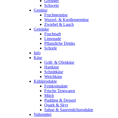
Geflügel
Schwein
Gemüse
Fruchtgemüse
Wurzel- & Knollengemüse
Zwiebel & Lauch
Getränke
Fruchtsaft
Limonade
Pflanzliche Drinks
Schorle
Info
Käse
Grill- & Ofenkäse
Hartkäse
Schnittkäse
Weichkäse
Kühlprodukte
Feinkostsalate
Frische Teigwaren
Milch
Pudding & Dessert
Quark & Skyr
Sahne & Sauermilchprodukte
Nährmittel