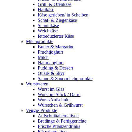
Grill- & Ofenkäse
Hartkäse
Käse gerieben/ in Scheiben
Schaf- & Ziegenkäse
Schnittkäse
Weichkäse
fettreduzierter Käse
Milchprodukte
Butter & Margarine
Fruchtjoghurt
Milch
Natur-Joghurt
Pudding & Dessert
Quark & Skyr
Sahne & Sauermilchprodukte
Wurstwaren
Wurst im Glas
Wurst im Stück / Darm
Wurst-Aufschnitt
Würstchen & Grillwurst
Veggie-Produkte
Aufschnittalternativen
Bratlinge & Fertiggerichte
Frische Pflanzendrinks
Käsealternativen