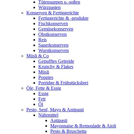
Tütensuppen u.-soßen
Würzpasten
Konserven & Fertiggerichte
Fertiggerichte & -produkte
Fischkonserven
Gemüsekonserven
Obstkonserven
Reis
Sauerkonserven
Wurstkonserven
Müsli & Co
Gepufftes Getreide
Krunchy & Flakes
Müsli
Poppies
Porridge & Frühstücksbrei
Öle, Fette & Essig
Essig
Fett
Öl
Pesto, Senf, Mayo & Antipasti
Nährmittel
Antipasti
Mayonnaise & Remoulade & Aioli
Pesto & Bruschetta