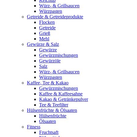
Ketchup
Würz- & Grillsaucen
Würzpasten
Getreide & Getreideprodukte
Flocken
Getreide
Grieß
Mehl
Gewürze & Salz
Gewürze
Gewürzmischungen
Gewürzöle
Salz
Würz- & Grillsaucen
Würzpasten
Kaffee, Tee & Kakao
Gewürzmischungen
Kaffee & Kaffeesahne
Kakao & Getränkepulver
Tee & Teefilter
Hülsenfrüchte & Ölsaaten
Hülsenfrüchte
Ölsaaten
Fitness
Fruchtsaft