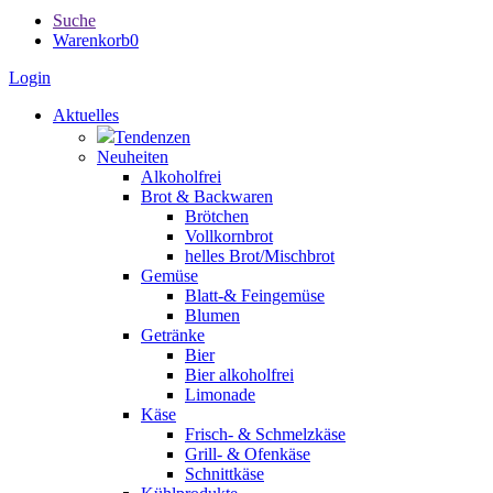
Suche
Warenkorb
0
Login
Aktuelles
Tendenzen
Neuheiten
Alkoholfrei
Brot & Backwaren
Brötchen
Vollkornbrot
helles Brot/Mischbrot
Gemüse
Blatt-& Feingemüse
Blumen
Getränke
Bier
Bier alkoholfrei
Limonade
Käse
Frisch- & Schmelzkäse
Grill- & Ofenkäse
Schnittkäse