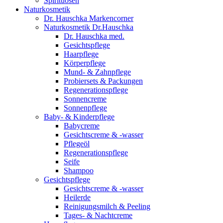
Spirituosen
Naturkosmetik
Dr. Hauschka Markencorner
Naturkosmetik Dr.Hauschka
Dr. Hauschka med.
Gesichtspflege
Haarpflege
Körperpflege
Mund- & Zahnpflege
Probiersets & Packungen
Regenerationspflege
Sonnencreme
Sonnenpflege
Baby- & Kinderpflege
Babycreme
Gesichtscreme & -wasser
Pflegeöl
Regenerationspflege
Seife
Shampoo
Gesichtspflege
Gesichtscreme & -wasser
Heilerde
Reinigungsmilch & Peeling
Tages- & Nachtcreme