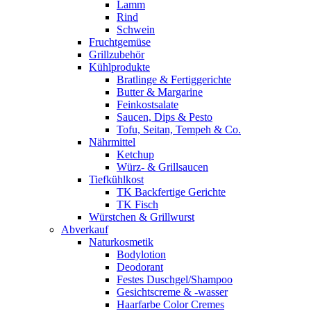
Lamm
Rind
Schwein
Fruchtgemüse
Grillzubehör
Kühlprodukte
Bratlinge & Fertiggerichte
Butter & Margarine
Feinkostsalate
Saucen, Dips & Pesto
Tofu, Seitan, Tempeh & Co.
Nährmittel
Ketchup
Würz- & Grillsaucen
Tiefkühlkost
TK Backfertige Gerichte
TK Fisch
Würstchen & Grillwurst
Abverkauf
Naturkosmetik
Bodylotion
Deodorant
Festes Duschgel/Shampoo
Gesichtscreme & -wasser
Haarfarbe Color Cremes