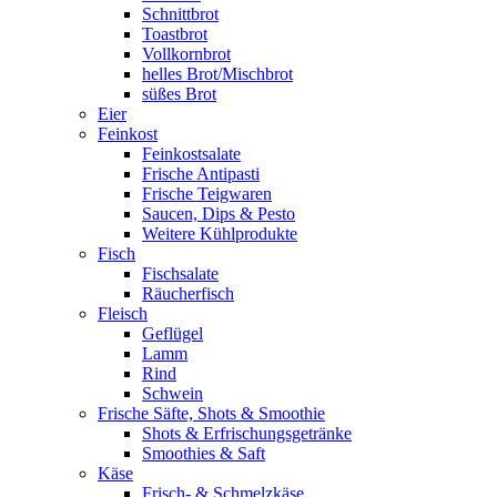
Schnittbrot
Toastbrot
Vollkornbrot
helles Brot/Mischbrot
süßes Brot
Eier
Feinkost
Feinkostsalate
Frische Antipasti
Frische Teigwaren
Saucen, Dips & Pesto
Weitere Kühlprodukte
Fisch
Fischsalate
Räucherfisch
Fleisch
Geflügel
Lamm
Rind
Schwein
Frische Säfte, Shots & Smoothie
Shots & Erfrischungsgetränke
Smoothies & Saft
Käse
Frisch- & Schmelzkäse