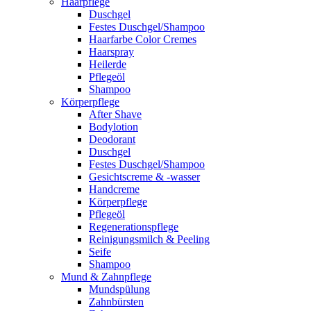
Haarpflege
Duschgel
Festes Duschgel/Shampoo
Haarfarbe Color Cremes
Haarspray
Heilerde
Pflegeöl
Shampoo
Körperpflege
After Shave
Bodylotion
Deodorant
Duschgel
Festes Duschgel/Shampoo
Gesichtscreme & -wasser
Handcreme
Körperpflege
Pflegeöl
Regenerationspflege
Reinigungsmilch & Peeling
Seife
Shampoo
Mund & Zahnpflege
Mundspülung
Zahnbürsten