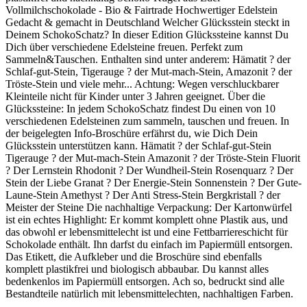
Vollmilchschokolade - Bio & Fairtrade Hochwertiger Edelstein
Gedacht & gemacht in Deutschland Welcher Glücksstein steckt in
Deinem SchokoSchatz? In dieser Edition Glückssteine kannst Du
Dich über verschiedene Edelsteine freuen. Perfekt zum
Sammeln&Tauschen. Enthalten sind unter anderem: Hämatit ? der
Schlaf-gut-Stein, Tigerauge ? der Mut-mach-Stein, Amazonit ? der
Tröste-Stein und viele mehr... Achtung: Wegen verschluckbarer
Kleinteile nicht für Kinder unter 3 Jahren geeignet. Über die
Glückssteine: In jedem SchokoSchatz findest Du einen von 10
verschiedenen Edelsteinen zum sammeln, tauschen und freuen. In
der beigelegten Info-Broschüre erfährst du, wie Dich Dein
Glücksstein unterstützen kann. Hämatit ? der Schlaf-gut-Stein
Tigerauge ? der Mut-mach-Stein Amazonit ? der Tröste-Stein Fluorit
? Der Lernstein Rhodonit ? Der Wundheil-Stein Rosenquarz ? Der
Stein der Liebe Granat ? Der Energie-Stein Sonnenstein ? Der Gute-
Laune-Stein Amethyst ? Der Anti Stress-Stein Bergkristall ? der
Meister der Steine Die nachhaltige Verpackung: Der Kartonwürfel
ist ein echtes Highlight: Er kommt komplett ohne Plastik aus, und
das obwohl er lebensmittelecht ist und eine Fettbarriereschicht für
Schokolade enthält. Ihn darfst du einfach im Papiermüll entsorgen.
Das Etikett, die Aufkleber und die Broschüre sind ebenfalls
komplett plastikfrei und biologisch abbaubar. Du kannst alles
bedenkenlos im Papiermüll entsorgen. Ach so, bedruckt sind alle
Bestandteile natürlich mit lebensmittelechten, nachhaltigen Farben.