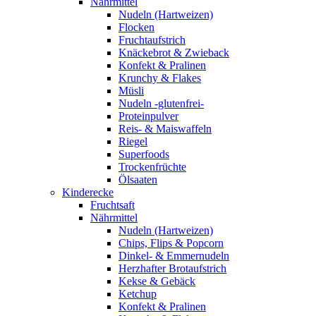
Nährmittel
Nudeln (Hartweizen)
Flocken
Fruchtaufstrich
Knäckebrot & Zwieback
Konfekt & Pralinen
Krunchy & Flakes
Müsli
Nudeln -glutenfrei-
Proteinpulver
Reis- & Maiswaffeln
Riegel
Superfoods
Trockenfrüchte
Ölsaaten
Kinderecke
Fruchtsaft
Nährmittel
Nudeln (Hartweizen)
Chips, Flips & Popcorn
Dinkel- & Emmernudeln
Herzhafter Brotaufstrich
Kekse & Gebäck
Ketchup
Konfekt & Pralinen