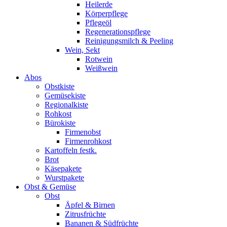
Heilerde
Körperpflege
Pflegeöl
Regenerationspflege
Reinigungsmilch & Peeling
Wein, Sekt
Rotwein
Weißwein
Abos
Obstkiste
Gemüsekiste
Regionalkiste
Rohkost
Bürokiste
Firmenobst
Firmenrohkost
Kartoffeln festk.
Brot
Käsepakete
Wurstpakete
Obst & Gemüse
Obst
Äpfel & Birnen
Zitrusfrüchte
Bananen & Südfrüchte