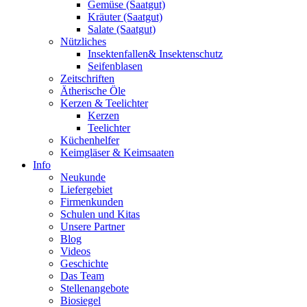
Gemüse (Saatgut)
Kräuter (Saatgut)
Salate (Saatgut)
Nützliches
Insektenfallen& Insektenschutz
Seifenblasen
Zeitschriften
Ätherische Öle
Kerzen & Teelichter
Kerzen
Teelichter
Küchenhelfer
Keimgläser & Keimsaaten
Info
Neukunde
Liefergebiet
Firmenkunden
Schulen und Kitas
Unsere Partner
Blog
Videos
Geschichte
Das Team
Stellenangebote
Biosiegel