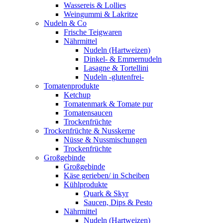
Wassereis & Lollies
Weingummi & Lakritze
Nudeln & Co
Frische Teigwaren
Nährmittel
Nudeln (Hartweizen)
Dinkel- & Emmernudeln
Lasagne & Tortellini
Nudeln -glutenfrei-
Tomatenprodukte
Ketchup
Tomatenmark & Tomate pur
Tomatensaucen
Trockenfrüchte
Trockenfrüchte & Nusskerne
Nüsse & Nussmischungen
Trockenfrüchte
Großgebinde
Großgebinde
Käse gerieben/ in Scheiben
Kühlprodukte
Quark & Skyr
Saucen, Dips & Pesto
Nährmittel
Nudeln (Hartweizen)