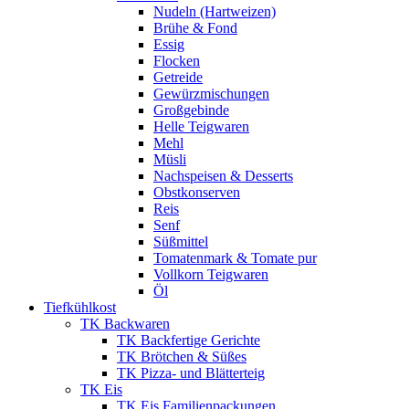
Nudeln (Hartweizen)
Brühe & Fond
Essig
Flocken
Getreide
Gewürzmischungen
Großgebinde
Helle Teigwaren
Mehl
Müsli
Nachspeisen & Desserts
Obstkonserven
Reis
Senf
Süßmittel
Tomatenmark & Tomate pur
Vollkorn Teigwaren
Öl
Tiefkühlkost
TK Backwaren
TK Backfertige Gerichte
TK Brötchen & Süßes
TK Pizza- und Blätterteig
TK Eis
TK Eis Familienpackungen