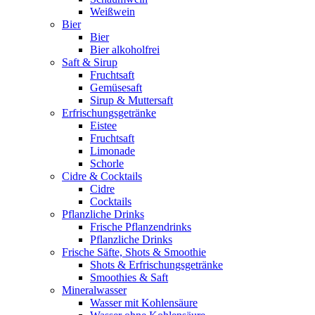
Weißwein
Bier
Bier
Bier alkoholfrei
Saft & Sirup
Fruchtsaft
Gemüsesaft
Sirup & Muttersaft
Erfrischungsgetränke
Eistee
Fruchtsaft
Limonade
Schorle
Cidre & Cocktails
Cidre
Cocktails
Pflanzliche Drinks
Frische Pflanzendrinks
Pflanzliche Drinks
Frische Säfte, Shots & Smoothie
Shots & Erfrischungsgetränke
Smoothies & Saft
Mineralwasser
Wasser mit Kohlensäure