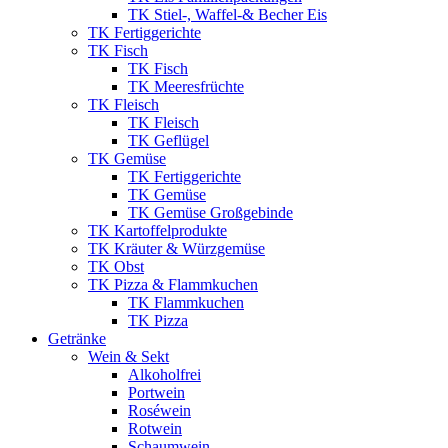
TK Stiel-, Waffel-& Becher Eis
TK Fertiggerichte
TK Fisch
TK Fisch
TK Meeresfrüchte
TK Fleisch
TK Fleisch
TK Geflügel
TK Gemüse
TK Fertiggerichte
TK Gemüse
TK Gemüse Großgebinde
TK Kartoffelprodukte
TK Kräuter & Würzgemüse
TK Obst
TK Pizza & Flammkuchen
TK Flammkuchen
TK Pizza
Getränke
Wein & Sekt
Alkoholfrei
Portwein
Roséwein
Rotwein
Schaumwein