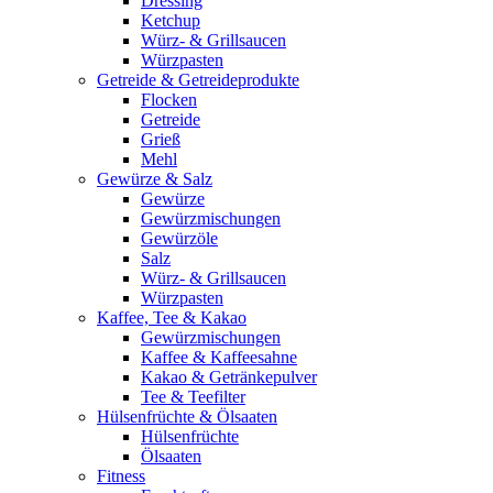
Dressing
Ketchup
Würz- & Grillsaucen
Würzpasten
Getreide & Getreideprodukte
Flocken
Getreide
Grieß
Mehl
Gewürze & Salz
Gewürze
Gewürzmischungen
Gewürzöle
Salz
Würz- & Grillsaucen
Würzpasten
Kaffee, Tee & Kakao
Gewürzmischungen
Kaffee & Kaffeesahne
Kakao & Getränkepulver
Tee & Teefilter
Hülsenfrüchte & Ölsaaten
Hülsenfrüchte
Ölsaaten
Fitness