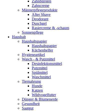
Zahnbürsten
Zahncreme
Männerpflegeprodukte
After Shave
Deodorant
Duschgel
Rasiercreme & -schaum
Sonnenpflege
Haushalt
Haushaltspapier
Haushaltspapier
Küchenhelfer
Hygieneartikel
Wasch - & Putzmittel
Desinfektionsmittel
Putzmittel
Spülmittel
Waschmittel
Tiernahrung
Hunde
Katzen
Wildvogelfutter
Dünger & Blumenerde
Gesundheit
Saatgut