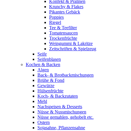
Konfekt & Pralinen
Krunchy & Flakes
Pikantes Gebäck
Poppies
Riegel
Tee & Teefilter
Tomatensaucen
Trockenfrüchte
Weingummi & Lakritze
Zeitschriften & Spielzeug
Seife
Seifenblasen
Kochen & Backen
Algen
Back- & Brotbackmischungen
Brühe & Fond
Gewürze
Hülsenfrüchte
Koch- & Backzutaten
Mehl
Nachspeisen & Desserts
Nüsse & Nussmischungen
Nüsse gemahlen, gehobelt etc.
Ostern
Sojasahne, Pflanzensahne