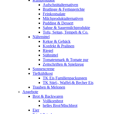
Kühlprodukte
Aufschnittalternativen
Bratlinge & Fertiggerichte
Feinkostsalate
Milchproduktalternativen
Pudding & Dessert
Sahne & Sauermilchprodukte
Tofu, Seitan, Tempeh & Co.
Nährmittel
Kekse & Gebäck
Konfekt & Pralinen
Riegel
Süßmittel
Tomatenmark & Tomate pur
Zeitschriften & Spielzeug
Sonnencreme
Tiefkühlkost
TK Eis Familienpackungen
TK Stiel-, Waffel-& Becher Eis
Trauben & Melonen
Angebote
Brot & Backwaren
Vollkornbrot
helles Brot/Mischbrot
Eier