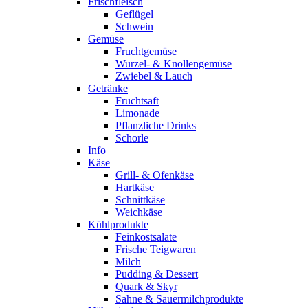
Frischfleisch
Geflügel
Schwein
Gemüse
Fruchtgemüse
Wurzel- & Knollengemüse
Zwiebel & Lauch
Getränke
Fruchtsaft
Limonade
Pflanzliche Drinks
Schorle
Info
Käse
Grill- & Ofenkäse
Hartkäse
Schnittkäse
Weichkäse
Kühlprodukte
Feinkostsalate
Frische Teigwaren
Milch
Pudding & Dessert
Quark & Skyr
Sahne & Sauermilchprodukte