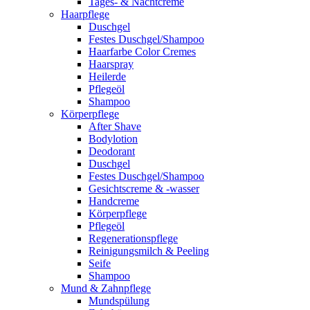
Tages- & Nachtcreme
Haarpflege
Duschgel
Festes Duschgel/Shampoo
Haarfarbe Color Cremes
Haarspray
Heilerde
Pflegeöl
Shampoo
Körperpflege
After Shave
Bodylotion
Deodorant
Duschgel
Festes Duschgel/Shampoo
Gesichtscreme & -wasser
Handcreme
Körperpflege
Pflegeöl
Regenerationspflege
Reinigungsmilch & Peeling
Seife
Shampoo
Mund & Zahnpflege
Mundspülung