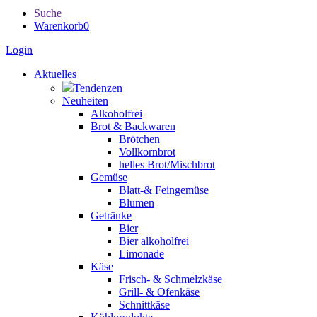
Suche
Warenkorb
0
Login
Aktuelles
Tendenzen
Neuheiten
Alkoholfrei
Brot & Backwaren
Brötchen
Vollkornbrot
helles Brot/Mischbrot
Gemüse
Blatt-& Feingemüse
Blumen
Getränke
Bier
Bier alkoholfrei
Limonade
Käse
Frisch- & Schmelzkäse
Grill- & Ofenkäse
Schnittkäse