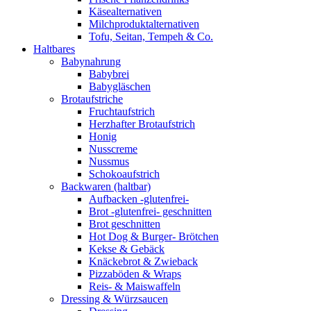
Käsealternativen
Milchproduktalternativen
Tofu, Seitan, Tempeh & Co.
Haltbares
Babynahrung
Babybrei
Babygläschen
Brotaufstriche
Fruchtaufstrich
Herzhafter Brotaufstrich
Honig
Nusscreme
Nussmus
Schokoaufstrich
Backwaren (haltbar)
Aufbacken -glutenfrei-
Brot -glutenfrei- geschnitten
Brot geschnitten
Hot Dog & Burger- Brötchen
Kekse & Gebäck
Knäckebrot & Zwieback
Pizzaböden & Wraps
Reis- & Maiswaffeln
Dressing & Würzsaucen