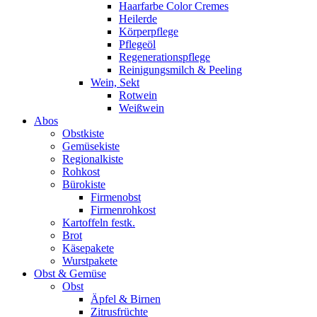
Haarfarbe Color Cremes
Heilerde
Körperpflege
Pflegeöl
Regenerationspflege
Reinigungsmilch & Peeling
Wein, Sekt
Rotwein
Weißwein
Abos
Obstkiste
Gemüsekiste
Regionalkiste
Rohkost
Bürokiste
Firmenobst
Firmenrohkost
Kartoffeln festk.
Brot
Käsepakete
Wurstpakete
Obst & Gemüse
Obst
Äpfel & Birnen
Zitrusfrüchte