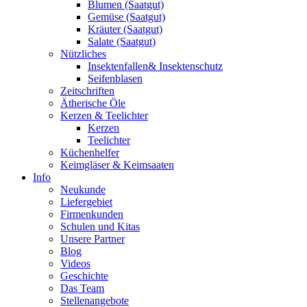
Blumen (Saatgut)
Gemüse (Saatgut)
Kräuter (Saatgut)
Salate (Saatgut)
Nützliches
Insektenfallen& Insektenschutz
Seifenblasen
Zeitschriften
Ätherische Öle
Kerzen & Teelichter
Kerzen
Teelichter
Küchenhelfer
Keimgläser & Keimsaaten
Info
Neukunde
Liefergebiet
Firmenkunden
Schulen und Kitas
Unsere Partner
Blog
Videos
Geschichte
Das Team
Stellenangebote