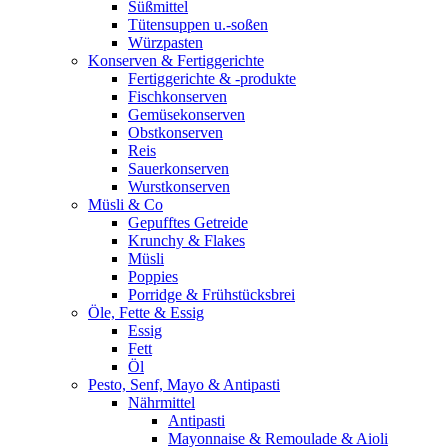
Süßmittel
Tütensuppen u.-soßen
Würzpasten
Konserven & Fertiggerichte
Fertiggerichte & -produkte
Fischkonserven
Gemüsekonserven
Obstkonserven
Reis
Sauerkonserven
Wurstkonserven
Müsli & Co
Gepufftes Getreide
Krunchy & Flakes
Müsli
Poppies
Porridge & Frühstücksbrei
Öle, Fette & Essig
Essig
Fett
Öl
Pesto, Senf, Mayo & Antipasti
Nährmittel
Antipasti
Mayonnaise & Remoulade & Aioli