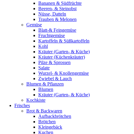
Bananen & Südfrüchte
Beeren- & Steinobst
Nüsse, Datteln
Trauben & Melonen
Gemüse
Blatt-& Feingemüse
Fruchtgemüse
Kartoffeln & Süßkartoffeln
Kohl
Kräuter (Garten- & Küche)
Kräuter (Küchenkräuter)
Pilze & Sprossen
Salate
Wurzel- & Knollengemüse
Zwiebel & Lauch
Blumen & Pflanzen
Blumen
Kräuter (Garten- & Küche)
Kochkiste
Frisches
Brot & Backwaren
Aufbackbrötchen
Brötchen
Kleingebäck
Kuchen