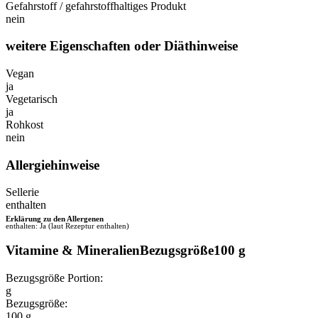
Gefahrstoff / gefahrstoffhaltiges Produkt
nein
weitere Eigenschaften oder Diäthinweise
Vegan
ja
Vegetarisch
ja
Rohkost
nein
Allergiehinweise
Sellerie
enthalten
Erklärung zu den Allergenen
enthalten: Ja (laut Rezeptur enthalten)
Vitamine & MineralienBezugsgröße100 g
Bezugsgröße Portion:
g
Bezugsgröße:
100 g