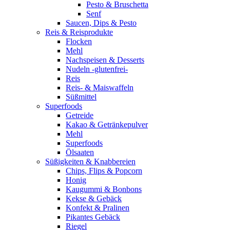
Pesto & Bruschetta
Senf
Saucen, Dips & Pesto
Reis & Reisprodukte
Flocken
Mehl
Nachspeisen & Desserts
Nudeln -glutenfrei-
Reis
Reis- & Maiswaffeln
Süßmittel
Superfoods
Getreide
Kakao & Getränkepulver
Mehl
Superfoods
Ölsaaten
Süßigkeiten & Knabbereien
Chips, Flips & Popcorn
Honig
Kaugummi & Bonbons
Kekse & Gebäck
Konfekt & Pralinen
Pikantes Gebäck
Riegel