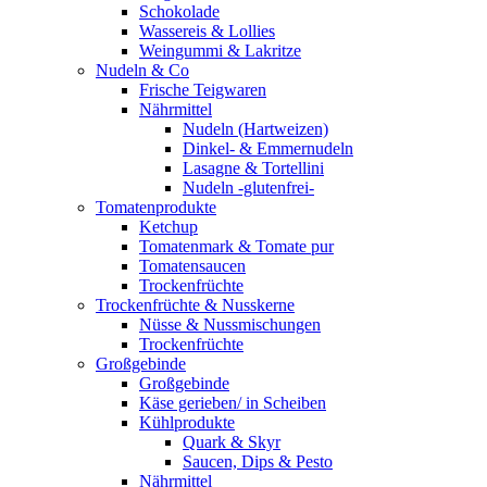
Schokolade
Wassereis & Lollies
Weingummi & Lakritze
Nudeln & Co
Frische Teigwaren
Nährmittel
Nudeln (Hartweizen)
Dinkel- & Emmernudeln
Lasagne & Tortellini
Nudeln -glutenfrei-
Tomatenprodukte
Ketchup
Tomatenmark & Tomate pur
Tomatensaucen
Trockenfrüchte
Trockenfrüchte & Nusskerne
Nüsse & Nussmischungen
Trockenfrüchte
Großgebinde
Großgebinde
Käse gerieben/ in Scheiben
Kühlprodukte
Quark & Skyr
Saucen, Dips & Pesto
Nährmittel