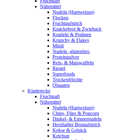
Fruchtsaft
Nährmittel
Nudeln (Hartweizen)
Flocken
Fruchtaufstrich
Knäckebrot & Zwieback
Konfekt & Pralinen
Krunchy & Flakes
Müsli
Nudeln -glutenfrei-
Proteinpulver
Reis- & Maiswaffeln
Riegel
Superfoods
Trockenfrüchte
Ölsaaten
Kinderecke
Fruchtsaft
Nährmittel
Nudeln (Hartweizen)
Chips, Flips & Popcorn
Dinkel- & Emmernudeln
Herzhafter Brotaufstrich
Kekse & Gebäck
Ketchup