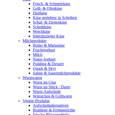
Frisch- & Schmelzkäse
Grill- & Ofenkäse
Hartkäse
Käse gerieben/ in Scheiben
Schaf- & Ziegenkäse
Schnittkäse
Weichkäse
fettreduzierter Käse
Milchprodukte
Butter & Margarine
Fruchtjoghurt
Milch
Natur-Joghurt
Pudding & Dessert
Quark & Skyr
Sahne & Sauermilchprodukte
Wurstwaren
Wurst im Glas
Wurst im Stück / Darm
Wurst-Aufschnitt
Würstchen & Grillwurst
Veggie-Produkte
Aufschnittalternativen
Bratlinge & Fertiggerichte
Frische Pflanzendrinks