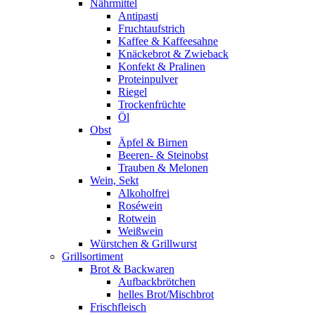
Nährmittel
Antipasti
Fruchtaufstrich
Kaffee & Kaffeesahne
Knäckebrot & Zwieback
Konfekt & Pralinen
Proteinpulver
Riegel
Trockenfrüchte
Öl
Obst
Äpfel & Birnen
Beeren- & Steinobst
Trauben & Melonen
Wein, Sekt
Alkoholfrei
Roséwein
Rotwein
Weißwein
Würstchen & Grillwurst
Grillsortiment
Brot & Backwaren
Aufbackbrötchen
helles Brot/Mischbrot
Frischfleisch