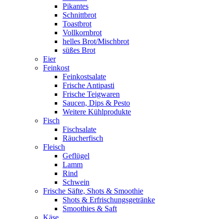
Pikantes
Schnittbrot
Toastbrot
Vollkornbrot
helles Brot/Mischbrot
süßes Brot
Eier
Feinkost
Feinkostsalate
Frische Antipasti
Frische Teigwaren
Saucen, Dips & Pesto
Weitere Kühlprodukte
Fisch
Fischsalate
Räucherfisch
Fleisch
Geflügel
Lamm
Rind
Schwein
Frische Säfte, Shots & Smoothie
Shots & Erfrischungsgetränke
Smoothies & Saft
Käse