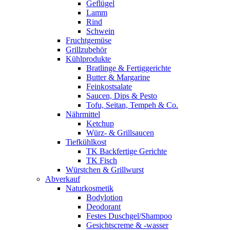
Geflügel
Lamm
Rind
Schwein
Fruchtgemüse
Grillzubehör
Kühlprodukte
Bratlinge & Fertiggerichte
Butter & Margarine
Feinkostsalate
Saucen, Dips & Pesto
Tofu, Seitan, Tempeh & Co.
Nährmittel
Ketchup
Würz- & Grillsaucen
Tiefkühlkost
TK Backfertige Gerichte
TK Fisch
Würstchen & Grillwurst
Abverkauf
Naturkosmetik
Bodylotion
Deodorant
Festes Duschgel/Shampoo
Gesichtscreme & -wasser