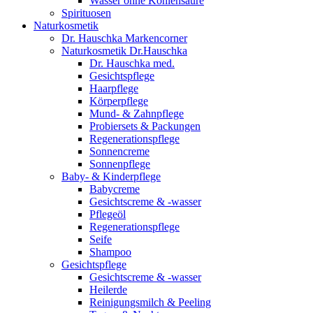
Wasser ohne Kohlensäure
Spirituosen
Naturkosmetik
Dr. Hauschka Markencorner
Naturkosmetik Dr.Hauschka
Dr. Hauschka med.
Gesichtspflege
Haarpflege
Körperpflege
Mund- & Zahnpflege
Probiersets & Packungen
Regenerationspflege
Sonnencreme
Sonnenpflege
Baby- & Kinderpflege
Babycreme
Gesichtscreme & -wasser
Pflegeöl
Regenerationspflege
Seife
Shampoo
Gesichtspflege
Gesichtscreme & -wasser
Heilerde
Reinigungsmilch & Peeling