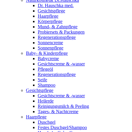
Naturkosmetik Dr.Hauschka
Dr. Hauschka med.
Gesichtspflege
Haarpflege
Körperpflege
Mund- & Zahnpflege
Probiersets & Packungen
Regenerationspflege
Sonnencreme
Sonnenpflege
Baby- & Kinderpflege
Babycreme
Gesichtscreme & -wasser
Pflegeöl
Regenerationspflege
Seife
Shampoo
Gesichtspflege
Gesichtscreme & -wasser
Heilerde
Reinigungsmilch & Peeling
Tages- & Nachtcreme
Haarpflege
Duschgel
Festes Duschgel/Shampoo