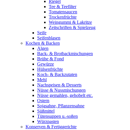
Riegel
Tee & Teefilter
Tomatensaucen
Trockenfrüchte
Weingummi & Lakritze
Zeitschriften & Spielzeug
Seife
Seifenblasen
Kochen & Backen
Algen
Back- & Brotbackmischungen
Brühe & Fond
Gewürze
Hülsenfrüchte
Koch- & Backzutaten
Mehl
Nachspeisen & Desserts
Nüsse & Nussmischungen
Nüsse gemahlen, gehobelt etc.
Ostern
Sojasahne, Pflanzensahne
Süßmittel
Tütensuppen u.-soßen
Würzpasten
Konserven & Fertiggerichte