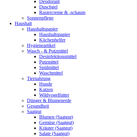
Deodorant
Duschgel
Rasiercreme & -schaum
Sonnenpflege
Haushalt
Haushaltspapier
Haushaltspapier
Küchenhelfer
Hygieneartikel
Wasch - & Putzmittel
Desinfektionsmittel
Putzmittel
Spülmittel
Waschmittel
Tiernahrung
Hunde
Katzen
Wildvogelfutter
Dünger & Blumenerde
Gesundheit
Saatgut
Blumen (Saatgut)
Gemüse (Saatgut)
Kräuter (Saatgut)
Salate (Saatgut)