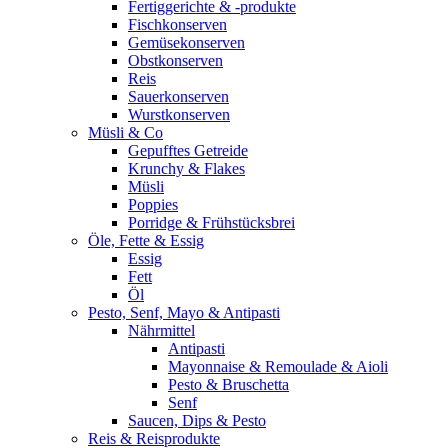
Fertiggerichte & -produkte
Fischkonserven
Gemüsekonserven
Obstkonserven
Reis
Sauerkonserven
Wurstkonserven
Müsli & Co
Gepufftes Getreide
Krunchy & Flakes
Müsli
Poppies
Porridge & Frühstücksbrei
Öle, Fette & Essig
Essig
Fett
Öl
Pesto, Senf, Mayo & Antipasti
Nährmittel
Antipasti
Mayonnaise & Remoulade & Aioli
Pesto & Bruschetta
Senf
Saucen, Dips & Pesto
Reis & Reisprodukte