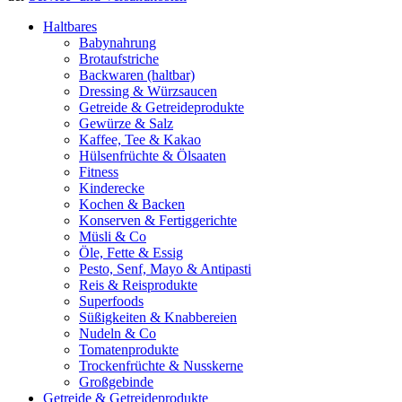
Haltbares
Babynahrung
Brotaufstriche
Backwaren (haltbar)
Dressing & Würzsaucen
Getreide & Getreideprodukte
Gewürze & Salz
Kaffee, Tee & Kakao
Hülsenfrüchte & Ölsaaten
Fitness
Kinderecke
Kochen & Backen
Konserven & Fertiggerichte
Müsli & Co
Öle, Fette & Essig
Pesto, Senf, Mayo & Antipasti
Reis & Reisprodukte
Superfoods
Süßigkeiten & Knabbereien
Nudeln & Co
Tomatenprodukte
Trockenfrüchte & Nusskerne
Großgebinde
Getreide & Getreideprodukte