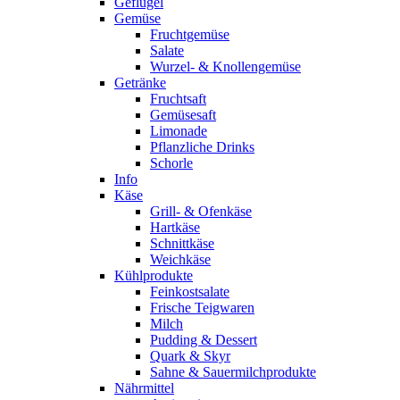
Geflügel
Gemüse
Fruchtgemüse
Salate
Wurzel- & Knollengemüse
Getränke
Fruchtsaft
Gemüsesaft
Limonade
Pflanzliche Drinks
Schorle
Info
Käse
Grill- & Ofenkäse
Hartkäse
Schnittkäse
Weichkäse
Kühlprodukte
Feinkostsalate
Frische Teigwaren
Milch
Pudding & Dessert
Quark & Skyr
Sahne & Sauermilchprodukte
Nährmittel