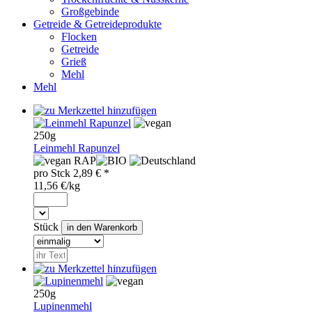
Großgebinde
Getreide & Getreideprodukte
Flocken
Getreide
Grieß
Mehl
Mehl
250g
Leinmehl Rapunzel
RAP
pro
Stck
2,89
€ *
11,56 €/kg
Stück
250g
Lupinenmehl