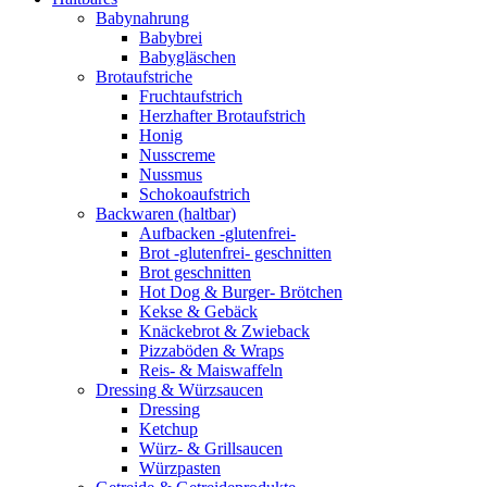
Babynahrung
Babybrei
Babygläschen
Brotaufstriche
Fruchtaufstrich
Herzhafter Brotaufstrich
Honig
Nusscreme
Nussmus
Schokoaufstrich
Backwaren (haltbar)
Aufbacken -glutenfrei-
Brot -glutenfrei- geschnitten
Brot geschnitten
Hot Dog & Burger- Brötchen
Kekse & Gebäck
Knäckebrot & Zwieback
Pizzaböden & Wraps
Reis- & Maiswaffeln
Dressing & Würzsaucen
Dressing
Ketchup
Würz- & Grillsaucen
Würzpasten