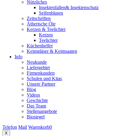
Nützliches
Insektenfallen& Insektenschutz
Seifenblasen
Zeitschriften
Ätherische Öle
Kerzen & Teelichter
Kerzen
Teelichter
Küchenhelfer
Keimgläser & Keimsaaten
Info
Neukunde
Liefergebiet
Firmenkunden
Schulen und Kitas
Unsere Partner
Blog
Videos
Geschichte
Das Team
Stellenangebote
Biosiegel
Telefon
Mail
Warenkorb
0
X