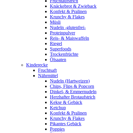
Fruchtaufstrich
Knäckebrot & Zwieback
Konfekt & Pralinen
Krunchy & Flakes
Müsli
Nudeln -glutenfrei-
Proteinpulver
Reis- & Maiswaffeln
Riegel
Superfoods
Trockenfrüchte
Ölsaaten
Kinderecke
Fruchtsaft
Nährmittel
Nudeln (Hartweizen)
Chips, Flips & Popcorn
Dinkel- & Emmernudeln
Herzhafter Brotaufstrich
Kekse & Gebäck
Ketchup
Konfekt & Pralinen
Krunchy & Flakes
Pikantes Gebäck
Poppies