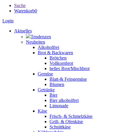
Suche
Warenkorb
0
Login
Aktuelles
Tendenzen
Neuheiten
Alkoholfrei
Brot & Backwaren
Brötchen
Vollkornbrot
helles Brot/Mischbrot
Gemüse
Blatt-& Feingemüse
Blumen
Getränke
Bier
Bier alkoholfrei
Limonade
Käse
Frisch- & Schmelzkäse
Grill- & Ofenkäse
Schnittkäse