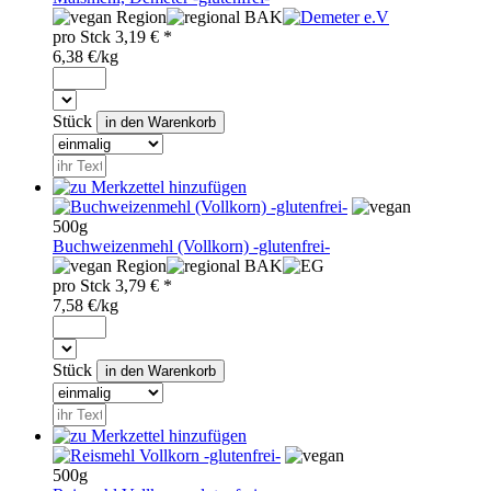
Region
BAK
pro
Stck
3,19
€ *
6,38 €/kg
Stück
500g
Buchweizenmehl (Vollkorn) -glutenfrei-
Region
BAK
pro
Stck
3,79
€ *
7,58 €/kg
Stück
500g