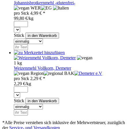
Johannisbrotkernmehl -glutenfrei-
WER
pro
Stck
4,99
€ *
99,80 €/kg
Stück
1 kg
Weizenmehl Vollkorn, Demeter
Region
BAK
pro
Stck
2,29
€ *
2,29 €/kg
Stück
*Alle Preise verstehen sich inklusive der Mehrwertsteuer, zuzüglich
der
Service- und Versandkosten