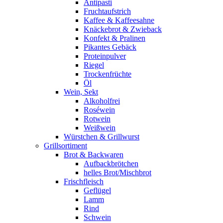
Antipasti
Fruchtaufstrich
Kaffee & Kaffeesahne
Knäckebrot & Zwieback
Konfekt & Pralinen
Pikantes Gebäck
Proteinpulver
Riegel
Trockenfrüchte
Öl
Wein, Sekt
Alkoholfrei
Roséwein
Rotwein
Weißwein
Würstchen & Grillwurst
Grillsortiment
Brot & Backwaren
Aufbackbrötchen
helles Brot/Mischbrot
Frischfleisch
Geflügel
Lamm
Rind
Schwein