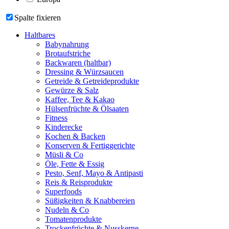
Spalte fixieren
Haltbares
Babynahrung
Brotaufstriche
Backwaren (haltbar)
Dressing & Würzsaucen
Getreide & Getreideprodukte
Gewürze & Salz
Kaffee, Tee & Kakao
Hülsenfrüchte & Ölsaaten
Fitness
Kinderecke
Kochen & Backen
Konserven & Fertiggerichte
Müsli & Co
Öle, Fette & Essig
Pesto, Senf, Mayo & Antipasti
Reis & Reisprodukte
Superfoods
Süßigkeiten & Knabbereien
Nudeln & Co
Tomatenprodukte
Trockenfrüchte & Nusskerne