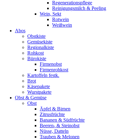
Regenerationspflege
Reinigungsmilch & Peeling
Wein, Sekt
Rotwein
Weißwein
Abos
Obstkiste
Gemüsekiste
Regionalkiste
Rohkost
Bürokiste
Firmenobst
Firmenrohkost
Kartoffeln festk.
Brot
Käsepakete
Wurstpakete
Obst & Gemüse
Obst
Äpfel & Birnen
Zitrusfrüchte
Bananen & Südfrüchte
Beeren- & Steinobst
Nüsse, Datteln
Trauben & Melonen