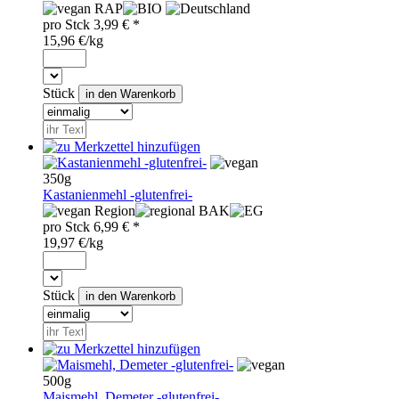
RAP
pro
Stck
3,99
€ *
15,96 €/kg
Stück
350g
Kastanienmehl -glutenfrei-
Region
BAK
pro
Stck
6,99
€ *
19,97 €/kg
Stück
500g
Maismehl, Demeter -glutenfrei-