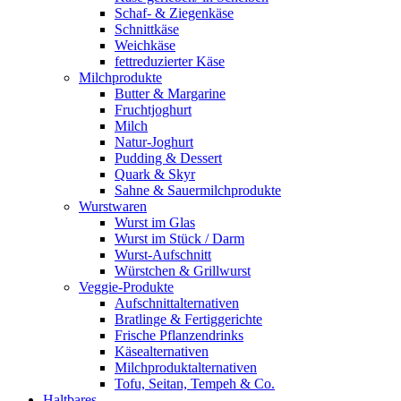
Schaf- & Ziegenkäse
Schnittkäse
Weichkäse
fettreduzierter Käse
Milchprodukte
Butter & Margarine
Fruchtjoghurt
Milch
Natur-Joghurt
Pudding & Dessert
Quark & Skyr
Sahne & Sauermilchprodukte
Wurstwaren
Wurst im Glas
Wurst im Stück / Darm
Wurst-Aufschnitt
Würstchen & Grillwurst
Veggie-Produkte
Aufschnittalternativen
Bratlinge & Fertiggerichte
Frische Pflanzendrinks
Käsealternativen
Milchproduktalternativen
Tofu, Seitan, Tempeh & Co.
Haltbares