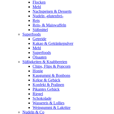
Flocken
Mehl
Nachspeisen & Desserts
Nudeln -glutenfrei-
Reis
Reis- & Maiswaffeln
Süßmittel
Superfoods
Getreide
Kakao & Getränkepulver
Mehl
Superfoods
Ölsaaten
Süßigkeiten & Knabbereien
Chips, Flips & Popcorn
Honig
Kaugummi & Bonbons
Kekse & Gebäck
Konfekt & Pralinen
Pikantes Gebäck
Riegel
Schokolade
Wassereis & Lollies
Weingummi & Lakritze
Nudeln & Co