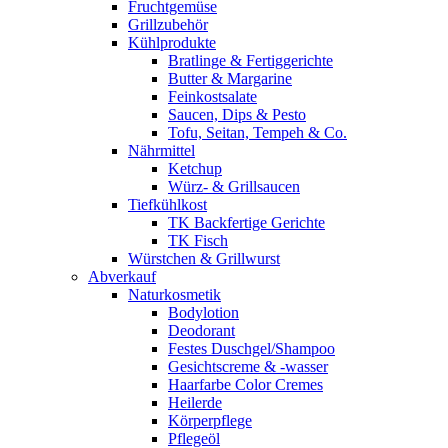
Fruchtgemüse
Grillzubehör
Kühlprodukte
Bratlinge & Fertiggerichte
Butter & Margarine
Feinkostsalate
Saucen, Dips & Pesto
Tofu, Seitan, Tempeh & Co.
Nährmittel
Ketchup
Würz- & Grillsaucen
Tiefkühlkost
TK Backfertige Gerichte
TK Fisch
Würstchen & Grillwurst
Abverkauf
Naturkosmetik
Bodylotion
Deodorant
Festes Duschgel/Shampoo
Gesichtscreme & -wasser
Haarfarbe Color Cremes
Heilerde
Körperpflege
Pflegeöl