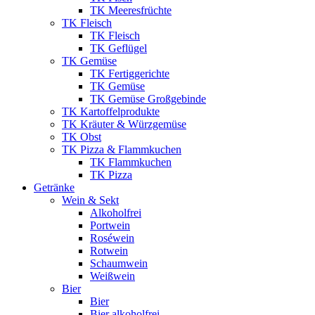
TK Meeresfrüchte
TK Fleisch
TK Fleisch
TK Geflügel
TK Gemüse
TK Fertiggerichte
TK Gemüse
TK Gemüse Großgebinde
TK Kartoffelprodukte
TK Kräuter & Würzgemüse
TK Obst
TK Pizza & Flammkuchen
TK Flammkuchen
TK Pizza
Getränke
Wein & Sekt
Alkoholfrei
Portwein
Roséwein
Rotwein
Schaumwein
Weißwein
Bier
Bier
Bier alkoholfrei