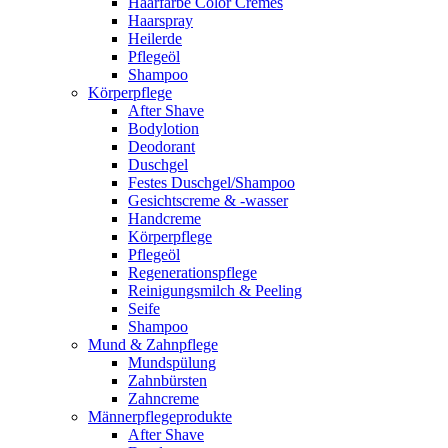
Haarfarbe Color Cremes
Haarspray
Heilerde
Pflegeöl
Shampoo
Körperpflege
After Shave
Bodylotion
Deodorant
Duschgel
Festes Duschgel/Shampoo
Gesichtscreme & -wasser
Handcreme
Körperpflege
Pflegeöl
Regenerationspflege
Reinigungsmilch & Peeling
Seife
Shampoo
Mund & Zahnpflege
Mundspülung
Zahnbürsten
Zahncreme
Männerpflegeprodukte
After Shave