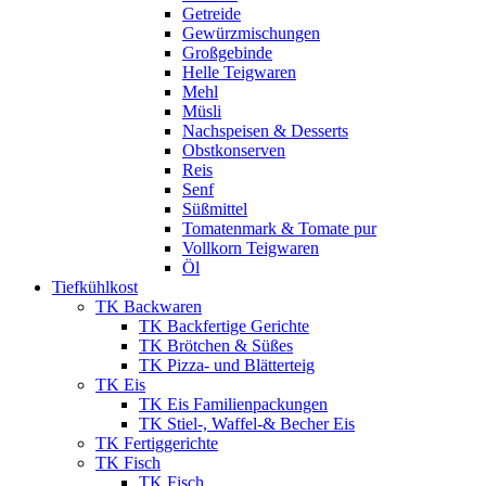
Getreide
Gewürzmischungen
Großgebinde
Helle Teigwaren
Mehl
Müsli
Nachspeisen & Desserts
Obstkonserven
Reis
Senf
Süßmittel
Tomatenmark & Tomate pur
Vollkorn Teigwaren
Öl
Tiefkühlkost
TK Backwaren
TK Backfertige Gerichte
TK Brötchen & Süßes
TK Pizza- und Blätterteig
TK Eis
TK Eis Familienpackungen
TK Stiel-, Waffel-& Becher Eis
TK Fertiggerichte
TK Fisch
TK Fisch