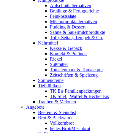
Kühlprodukte
Aufschnittalternativen
Bratlinge & Fertiggerichte
Feinkostsalate
Milchproduktalternativen
Pudding & Dessert
Sahne & Sauermilchprodukte
Tofu, Seitan, Tempeh & Co.
Nährmittel
Kekse & Gebäck
Konfekt & Pralinen
Riegel
Süßmittel
Tomatenmark & Tomate pur
Zeitschriften & Spielzeug
Sonnencreme
Tiefkühlkost
TK Eis Familienpackungen
TK Stiel-, Waffel-& Becher Eis
Trauben & Melonen
Angebote
Beeren- & Steinobst
Brot & Backwaren
Vollkornbrot
helles Brot/Mischbrot