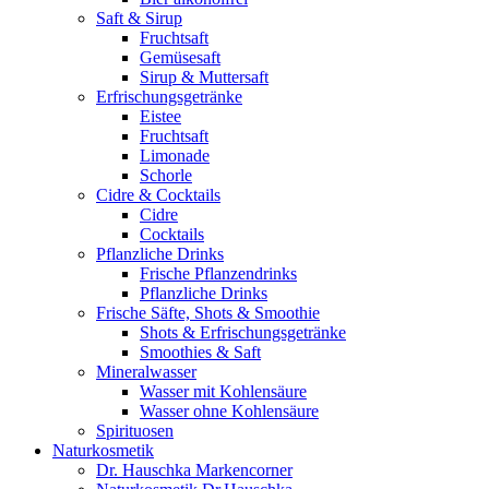
Saft & Sirup
Fruchtsaft
Gemüsesaft
Sirup & Muttersaft
Erfrischungsgetränke
Eistee
Fruchtsaft
Limonade
Schorle
Cidre & Cocktails
Cidre
Cocktails
Pflanzliche Drinks
Frische Pflanzendrinks
Pflanzliche Drinks
Frische Säfte, Shots & Smoothie
Shots & Erfrischungsgetränke
Smoothies & Saft
Mineralwasser
Wasser mit Kohlensäure
Wasser ohne Kohlensäure
Spirituosen
Naturkosmetik
Dr. Hauschka Markencorner