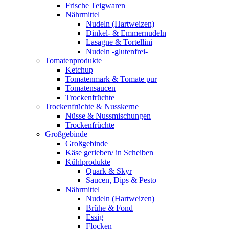
Frische Teigwaren
Nährmittel
Nudeln (Hartweizen)
Dinkel- & Emmernudeln
Lasagne & Tortellini
Nudeln -glutenfrei-
Tomatenprodukte
Ketchup
Tomatenmark & Tomate pur
Tomatensaucen
Trockenfrüchte
Trockenfrüchte & Nusskerne
Nüsse & Nussmischungen
Trockenfrüchte
Großgebinde
Großgebinde
Käse gerieben/ in Scheiben
Kühlprodukte
Quark & Skyr
Saucen, Dips & Pesto
Nährmittel
Nudeln (Hartweizen)
Brühe & Fond
Essig
Flocken