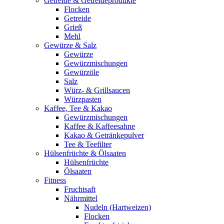
Getreide & Getreideprodukte
Flocken
Getreide
Grieß
Mehl
Gewürze & Salz
Gewürze
Gewürzmischungen
Gewürzöle
Salz
Würz- & Grillsaucen
Würzpasten
Kaffee, Tee & Kakao
Gewürzmischungen
Kaffee & Kaffeesahne
Kakao & Getränkepulver
Tee & Teefilter
Hülsenfrüchte & Ölsaaten
Hülsenfrüchte
Ölsaaten
Fitness
Fruchtsaft
Nährmittel
Nudeln (Hartweizen)
Flocken