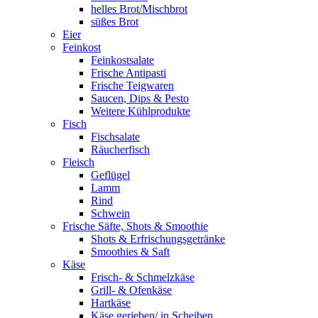
helles Brot/Mischbrot
süßes Brot
Eier
Feinkost
Feinkostsalate
Frische Antipasti
Frische Teigwaren
Saucen, Dips & Pesto
Weitere Kühlprodukte
Fisch
Fischsalate
Räucherfisch
Fleisch
Geflügel
Lamm
Rind
Schwein
Frische Säfte, Shots & Smoothie
Shots & Erfrischungsgetränke
Smoothies & Saft
Käse
Frisch- & Schmelzkäse
Grill- & Ofenkäse
Hartkäse
Käse gerieben/ in Scheiben