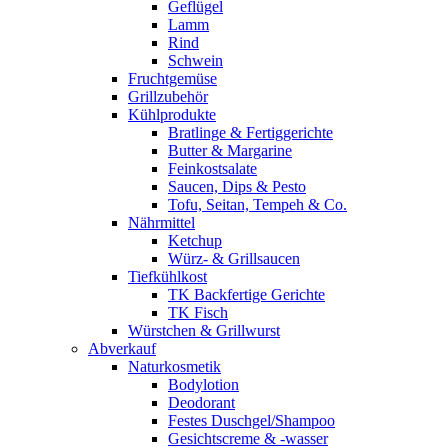
Geflügel
Lamm
Rind
Schwein
Fruchtgemüse
Grillzubehör
Kühlprodukte
Bratlinge & Fertiggerichte
Butter & Margarine
Feinkostsalate
Saucen, Dips & Pesto
Tofu, Seitan, Tempeh & Co.
Nährmittel
Ketchup
Würz- & Grillsaucen
Tiefkühlkost
TK Backfertige Gerichte
TK Fisch
Würstchen & Grillwurst
Abverkauf
Naturkosmetik
Bodylotion
Deodorant
Festes Duschgel/Shampoo
Gesichtscreme & -wasser