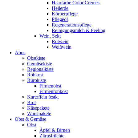
Haarfarbe Color Cremes
Heilerde
Körperpflege
Pflegeöl
Regenerationspflege
Reinigungsmilch & Peeling
Wein, Sekt
Rotwein
Weißwein
Abos
Obstkiste
Gemüsekiste
Regionalkiste
Rohkost
Bürokiste
Firmenobst
Firmenrohkost
Kartoffeln festk.
Brot
Käsepakete
Wurstpakete
Obst & Gemüse
Obst
Äpfel & Birnen
Zitrusfrüchte