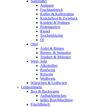
Nährmittel
Antipasti
Fruchtaufstrich
Kaffee & Kaffeesahne
Knäckebrot & Zwieback
Konfekt & Pralinen
Proteinpulver
Riegel
Trockenfrüchte
Öl
Obst
Äpfel & Birnen
Beeren- & Steinobst
Trauben & Melonen
Wein, Sekt
Alkoholfrei
Roséwein
Rotwein
Weißwein
Würstchen & Grillwurst
Grillsortiment
Brot & Backwaren
Aufbackbrötchen
helles Brot/Mischbrot
Frischfleisch