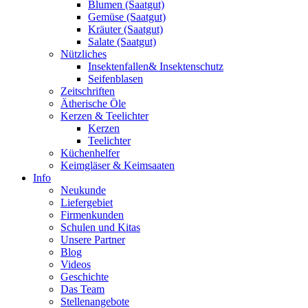
Blumen (Saatgut)
Gemüse (Saatgut)
Kräuter (Saatgut)
Salate (Saatgut)
Nützliches
Insektenfallen& Insektenschutz
Seifenblasen
Zeitschriften
Ätherische Öle
Kerzen & Teelichter
Kerzen
Teelichter
Küchenhelfer
Keimgläser & Keimsaaten
Info
Neukunde
Liefergebiet
Firmenkunden
Schulen und Kitas
Unsere Partner
Blog
Videos
Geschichte
Das Team
Stellenangebote