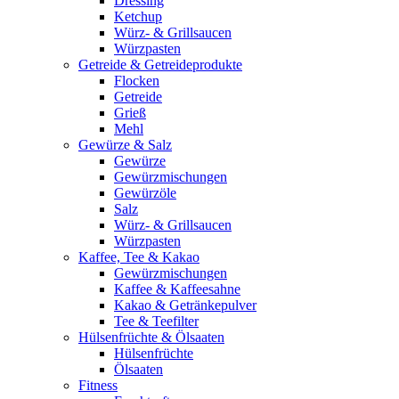
Dressing
Ketchup
Würz- & Grillsaucen
Würzpasten
Getreide & Getreideprodukte
Flocken
Getreide
Grieß
Mehl
Gewürze & Salz
Gewürze
Gewürzmischungen
Gewürzöle
Salz
Würz- & Grillsaucen
Würzpasten
Kaffee, Tee & Kakao
Gewürzmischungen
Kaffee & Kaffeesahne
Kakao & Getränkepulver
Tee & Teefilter
Hülsenfrüchte & Ölsaaten
Hülsenfrüchte
Ölsaaten
Fitness