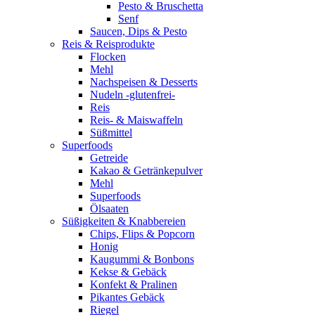
Pesto & Bruschetta
Senf
Saucen, Dips & Pesto
Reis & Reisprodukte
Flocken
Mehl
Nachspeisen & Desserts
Nudeln -glutenfrei-
Reis
Reis- & Maiswaffeln
Süßmittel
Superfoods
Getreide
Kakao & Getränkepulver
Mehl
Superfoods
Ölsaaten
Süßigkeiten & Knabbereien
Chips, Flips & Popcorn
Honig
Kaugummi & Bonbons
Kekse & Gebäck
Konfekt & Pralinen
Pikantes Gebäck
Riegel