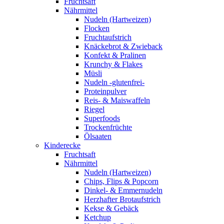
Fruchtsaft
Nährmittel
Nudeln (Hartweizen)
Flocken
Fruchtaufstrich
Knäckebrot & Zwieback
Konfekt & Pralinen
Krunchy & Flakes
Müsli
Nudeln -glutenfrei-
Proteinpulver
Reis- & Maiswaffeln
Riegel
Superfoods
Trockenfrüchte
Ölsaaten
Kinderecke
Fruchtsaft
Nährmittel
Nudeln (Hartweizen)
Chips, Flips & Popcorn
Dinkel- & Emmernudeln
Herzhafter Brotaufstrich
Kekse & Gebäck
Ketchup