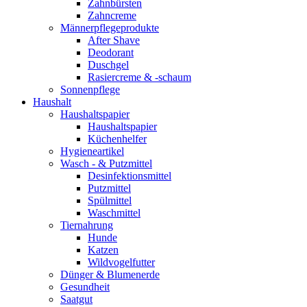
Zahnbürsten
Zahncreme
Männerpflegeprodukte
After Shave
Deodorant
Duschgel
Rasiercreme & -schaum
Sonnenpflege
Haushalt
Haushaltspapier
Haushaltspapier
Küchenhelfer
Hygieneartikel
Wasch - & Putzmittel
Desinfektionsmittel
Putzmittel
Spülmittel
Waschmittel
Tiernahrung
Hunde
Katzen
Wildvogelfutter
Dünger & Blumenerde
Gesundheit
Saatgut