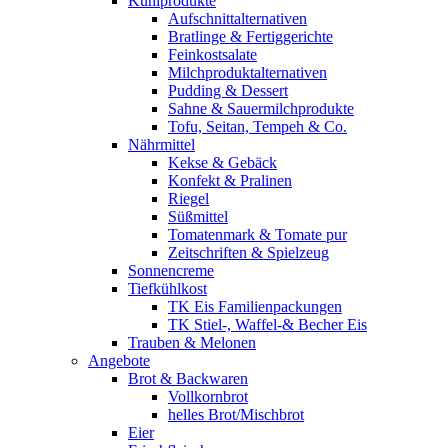
Kühlprodukte
Aufschnittalternativen
Bratlinge & Fertiggerichte
Feinkostsalate
Milchproduktalternativen
Pudding & Dessert
Sahne & Sauermilchprodukte
Tofu, Seitan, Tempeh & Co.
Nährmittel
Kekse & Gebäck
Konfekt & Pralinen
Riegel
Süßmittel
Tomatenmark & Tomate pur
Zeitschriften & Spielzeug
Sonnencreme
Tiefkühlkost
TK Eis Familienpackungen
TK Stiel-, Waffel-& Becher Eis
Trauben & Melonen
Angebote
Brot & Backwaren
Vollkornbrot
helles Brot/Mischbrot
Eier