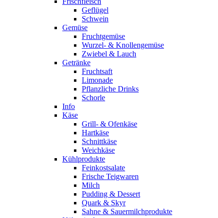
Frischfleisch
Geflügel
Schwein
Gemüse
Fruchtgemüse
Wurzel- & Knollengemüse
Zwiebel & Lauch
Getränke
Fruchtsaft
Limonade
Pflanzliche Drinks
Schorle
Info
Käse
Grill- & Ofenkäse
Hartkäse
Schnittkäse
Weichkäse
Kühlprodukte
Feinkostsalate
Frische Teigwaren
Milch
Pudding & Dessert
Quark & Skyr
Sahne & Sauermilchprodukte