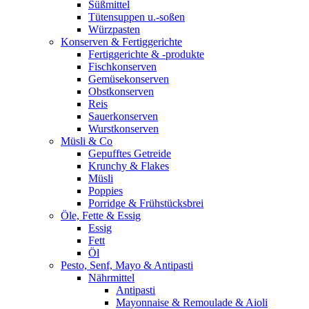
Süßmittel
Tütensuppen u.-soßen
Würzpasten
Konserven & Fertiggerichte
Fertiggerichte & -produkte
Fischkonserven
Gemüsekonserven
Obstkonserven
Reis
Sauerkonserven
Wurstkonserven
Müsli & Co
Gepufftes Getreide
Krunchy & Flakes
Müsli
Poppies
Porridge & Frühstücksbrei
Öle, Fette & Essig
Essig
Fett
Öl
Pesto, Senf, Mayo & Antipasti
Nährmittel
Antipasti
Mayonnaise & Remoulade & Aioli