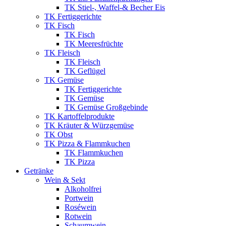
TK Stiel-, Waffel-& Becher Eis
TK Fertiggerichte
TK Fisch
TK Fisch
TK Meeresfrüchte
TK Fleisch
TK Fleisch
TK Geflügel
TK Gemüse
TK Fertiggerichte
TK Gemüse
TK Gemüse Großgebinde
TK Kartoffelprodukte
TK Kräuter & Würzgemüse
TK Obst
TK Pizza & Flammkuchen
TK Flammkuchen
TK Pizza
Getränke
Wein & Sekt
Alkoholfrei
Portwein
Roséwein
Rotwein
Schaumwein