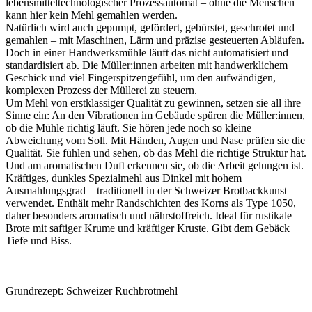
lebensmitteltechnologischer Prozessautomat – ohne die Menschen
kann hier kein Mehl gemahlen werden.
Natürlich wird auch gepumpt, gefördert, gebürstet, geschrotet und
gemahlen – mit Maschinen, Lärm und präzise gesteuerten Abläufen.
Doch in einer Handwerksmühle läuft das nicht automatisiert und
standardisiert ab. Die Müller:innen arbeiten mit handwerklichem
Geschick und viel Fingerspitzengefühl, um den aufwändigen,
komplexen Prozess der Müllerei zu steuern.
Um Mehl von erstklassiger Qualität zu gewinnen, setzen sie all ihre
Sinne ein: An den Vibrationen im Gebäude spüren die Müller:innen,
ob die Mühle richtig läuft. Sie hören jede noch so kleine
Abweichung vom Soll. Mit Händen, Augen und Nase prüfen sie die
Qualität. Sie fühlen und sehen, ob das Mehl die richtige Struktur hat.
Und am aromatischen Duft erkennen sie, ob die Arbeit gelungen ist.
Kräftiges, dunkles Spezialmehl aus Dinkel mit hohem
Ausmahlungsgrad – traditionell in der Schweizer Brotbackkunst
verwendet. Enthält mehr Randschichten des Korns als Type 1050,
daher besonders aromatisch und nährstoffreich. Ideal für rustikale
Brote mit saftiger Krume und kräftiger Kruste. Gibt dem Gebäck
Tiefe und Biss.
Grundrezept: Schweizer Ruchbrotmehl