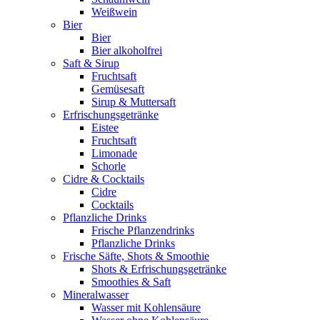
Weißwein
Bier
Bier
Bier alkoholfrei
Saft & Sirup
Fruchtsaft
Gemüsesaft
Sirup & Muttersaft
Erfrischungsgetränke
Eistee
Fruchtsaft
Limonade
Schorle
Cidre & Cocktails
Cidre
Cocktails
Pflanzliche Drinks
Frische Pflanzendrinks
Pflanzliche Drinks
Frische Säfte, Shots & Smoothie
Shots & Erfrischungsgetränke
Smoothies & Saft
Mineralwasser
Wasser mit Kohlensäure