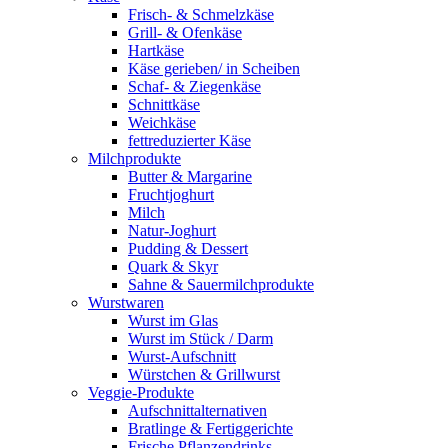
Frisch- & Schmelzkäse
Grill- & Ofenkäse
Hartkäse
Käse gerieben/ in Scheiben
Schaf- & Ziegenkäse
Schnittkäse
Weichkäse
fettreduzierter Käse
Milchprodukte
Butter & Margarine
Fruchtjoghurt
Milch
Natur-Joghurt
Pudding & Dessert
Quark & Skyr
Sahne & Sauermilchprodukte
Wurstwaren
Wurst im Glas
Wurst im Stück / Darm
Wurst-Aufschnitt
Würstchen & Grillwurst
Veggie-Produkte
Aufschnittalternativen
Bratlinge & Fertiggerichte
Frische Pflanzendrinks