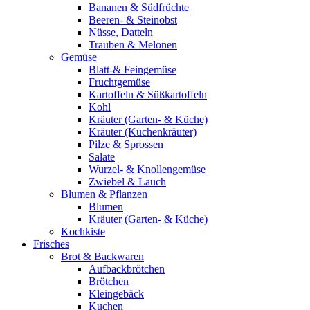
Bananen & Südfrüchte
Beeren- & Steinobst
Nüsse, Datteln
Trauben & Melonen
Gemüse
Blatt-& Feingemüse
Fruchtgemüse
Kartoffeln & Süßkartoffeln
Kohl
Kräuter (Garten- & Küche)
Kräuter (Küchenkräuter)
Pilze & Sprossen
Salate
Wurzel- & Knollengemüse
Zwiebel & Lauch
Blumen & Pflanzen
Blumen
Kräuter (Garten- & Küche)
Kochkiste
Frisches
Brot & Backwaren
Aufbackbrötchen
Brötchen
Kleingebäck
Kuchen