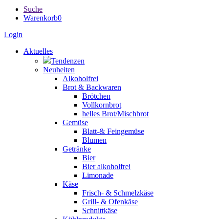
Suche
Warenkorb
0
Login
Aktuelles
Tendenzen
Neuheiten
Alkoholfrei
Brot & Backwaren
Brötchen
Vollkornbrot
helles Brot/Mischbrot
Gemüse
Blatt-& Feingemüse
Blumen
Getränke
Bier
Bier alkoholfrei
Limonade
Käse
Frisch- & Schmelzkäse
Grill- & Ofenkäse
Schnittkäse