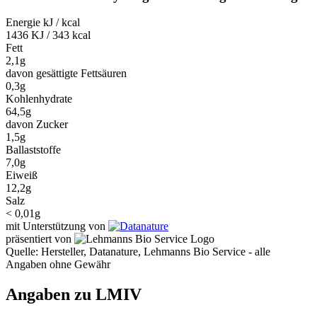
Energie kJ / kcal
1436 KJ / 343 kcal
Fett
2,1g
davon gesättigte Fettsäuren
0,3g
Kohlenhydrate
64,5g
davon Zucker
1,5g
Ballaststoffe
7,0g
Eiweiß
12,2g
Salz
< 0,01g
mit Unterstützung von
präsentiert von
Quelle: Hersteller, Datanature, Lehmanns Bio Service - alle
Angaben ohne Gewähr
Angaben zu LMIV