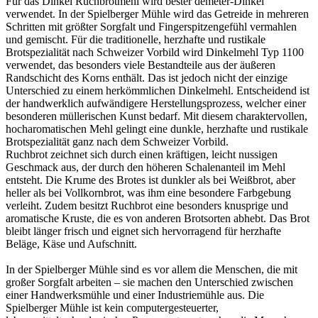
Für das Dinkel Ruchbrotmehl wird bester demeter-Dinkel
verwendet. In der Spielberger Mühle wird das Getreide in mehreren
Schritten mit größter Sorgfalt und Fingerspitzengefühl vermahlen
und gemischt. Für die traditionelle, herzhafte und rustikale
Brotspezialität nach Schweizer Vorbild wird Dinkelmehl Typ 1100
verwendet, das besonders viele Bestandteile aus der äußeren
Randschicht des Korns enthält. Das ist jedoch nicht der einzige
Unterschied zu einem herkömmlichen Dinkelmehl. Entscheidend ist
der handwerklich aufwändigere Herstellungsprozess, welcher einer
besonderen müllerischen Kunst bedarf. Mit diesem charaktervollen,
hocharomatischen Mehl gelingt eine dunkle, herzhafte und rustikale
Brotspezialität ganz nach dem Schweizer Vorbild.
Ruchbrot zeichnet sich durch einen kräftigen, leicht nussigen
Geschmack aus, der durch den höheren Schalenanteil im Mehl
entsteht. Die Krume des Brotes ist dunkler als bei Weißbrot, aber
heller als bei Vollkornbrot, was ihm eine besondere Farbgebung
verleiht. Zudem besitzt Ruchbrot eine besonders knusprige und
aromatische Kruste, die es von anderen Brotsorten abhebt. Das Brot
bleibt länger frisch und eignet sich hervorragend für herzhafte
Beläge, Käse und Aufschnitt.
In der Spielberger Mühle sind es vor allem die Menschen, die mit
großer Sorgfalt arbeiten – sie machen den Unterschied zwischen
einer Handwerksmühle und einer Industriemühle aus. Die
Spielberger Mühle ist kein computergesteuerter,