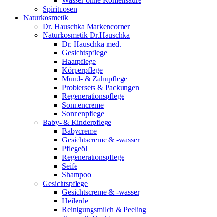
Wasser ohne Kohlensäure
Spirituosen
Naturkosmetik
Dr. Hauschka Markencorner
Naturkosmetik Dr.Hauschka
Dr. Hauschka med.
Gesichtspflege
Haarpflege
Körperpflege
Mund- & Zahnpflege
Probiersets & Packungen
Regenerationspflege
Sonnencreme
Sonnenpflege
Baby- & Kinderpflege
Babycreme
Gesichtscreme & -wasser
Pflegeöl
Regenerationspflege
Seife
Shampoo
Gesichtspflege
Gesichtscreme & -wasser
Heilerde
Reinigungsmilch & Peeling