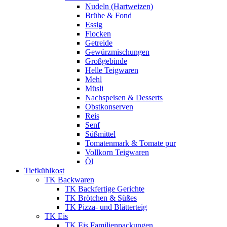
Nudeln (Hartweizen)
Brühe & Fond
Essig
Flocken
Getreide
Gewürzmischungen
Großgebinde
Helle Teigwaren
Mehl
Müsli
Nachspeisen & Desserts
Obstkonserven
Reis
Senf
Süßmittel
Tomatenmark & Tomate pur
Vollkorn Teigwaren
Öl
Tiefkühlkost
TK Backwaren
TK Backfertige Gerichte
TK Brötchen & Süßes
TK Pizza- und Blätterteig
TK Eis
TK Eis Familienpackungen