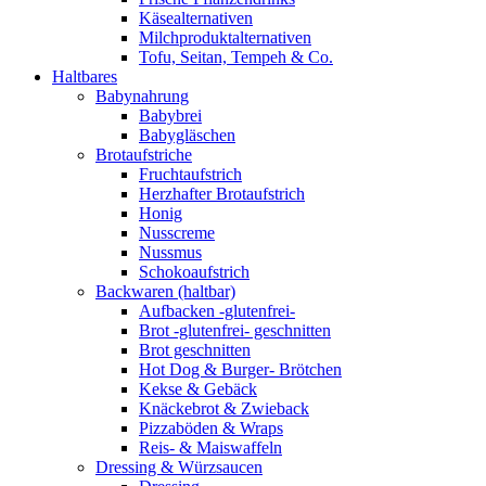
Käsealternativen
Milchproduktalternativen
Tofu, Seitan, Tempeh & Co.
Haltbares
Babynahrung
Babybrei
Babygläschen
Brotaufstriche
Fruchtaufstrich
Herzhafter Brotaufstrich
Honig
Nusscreme
Nussmus
Schokoaufstrich
Backwaren (haltbar)
Aufbacken -glutenfrei-
Brot -glutenfrei- geschnitten
Brot geschnitten
Hot Dog & Burger- Brötchen
Kekse & Gebäck
Knäckebrot & Zwieback
Pizzaböden & Wraps
Reis- & Maiswaffeln
Dressing & Würzsaucen