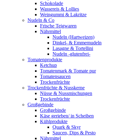
Schokolade
Wassereis & Lollies
Weingummi & Lakritze
Nudeln & Co
Frische Teigwaren
Nährmittel
Nudeln (Hartweizen)
Dinkel- & Emmernudeln
Lasagne & Tortellini
Nudeln -glutenfrei-
Tomatenprodukte
Ketchup
Tomatenmark & Tomate pur
Tomatensaucen
Trockenfrüchte
Trockenfrüchte & Nusskerne
Nüsse & Nussmischungen
Trockenfrüchte
Großgebinde
Großgebinde
Käse gerieben/ in Scheiben
Kühlprodukte
Quark & Skyr
Saucen, Dips & Pesto
Nährmittel