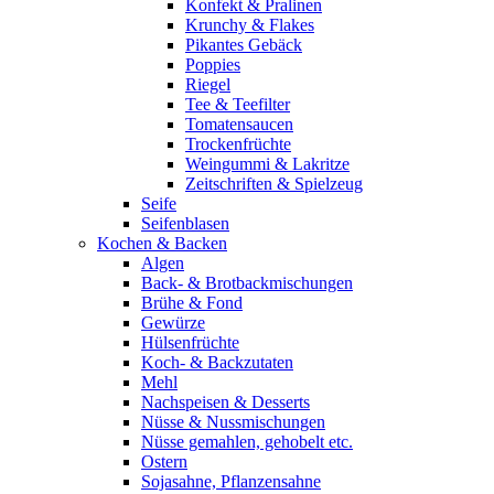
Konfekt & Pralinen
Krunchy & Flakes
Pikantes Gebäck
Poppies
Riegel
Tee & Teefilter
Tomatensaucen
Trockenfrüchte
Weingummi & Lakritze
Zeitschriften & Spielzeug
Seife
Seifenblasen
Kochen & Backen
Algen
Back- & Brotbackmischungen
Brühe & Fond
Gewürze
Hülsenfrüchte
Koch- & Backzutaten
Mehl
Nachspeisen & Desserts
Nüsse & Nussmischungen
Nüsse gemahlen, gehobelt etc.
Ostern
Sojasahne, Pflanzensahne