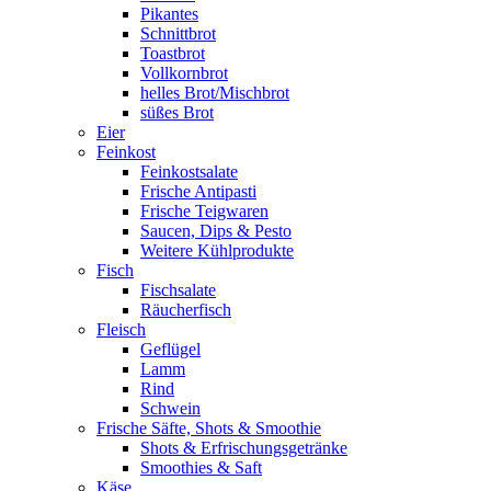
Pikantes
Schnittbrot
Toastbrot
Vollkornbrot
helles Brot/Mischbrot
süßes Brot
Eier
Feinkost
Feinkostsalate
Frische Antipasti
Frische Teigwaren
Saucen, Dips & Pesto
Weitere Kühlprodukte
Fisch
Fischsalate
Räucherfisch
Fleisch
Geflügel
Lamm
Rind
Schwein
Frische Säfte, Shots & Smoothie
Shots & Erfrischungsgetränke
Smoothies & Saft
Käse