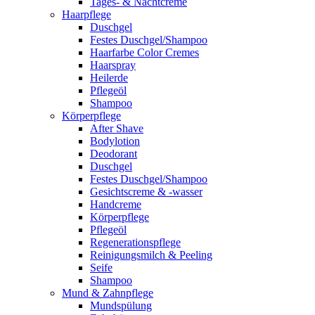
Tages- & Nachtcreme
Haarpflege
Duschgel
Festes Duschgel/Shampoo
Haarfarbe Color Cremes
Haarspray
Heilerde
Pflegeöl
Shampoo
Körperpflege
After Shave
Bodylotion
Deodorant
Duschgel
Festes Duschgel/Shampoo
Gesichtscreme & -wasser
Handcreme
Körperpflege
Pflegeöl
Regenerationspflege
Reinigungsmilch & Peeling
Seife
Shampoo
Mund & Zahnpflege
Mundspülung