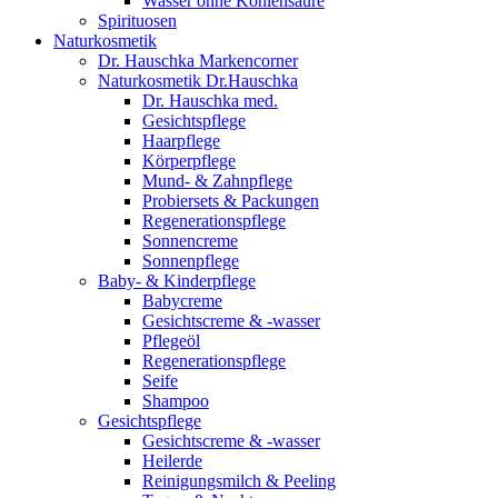
Wasser ohne Kohlensäure
Spirituosen
Naturkosmetik
Dr. Hauschka Markencorner
Naturkosmetik Dr.Hauschka
Dr. Hauschka med.
Gesichtspflege
Haarpflege
Körperpflege
Mund- & Zahnpflege
Probiersets & Packungen
Regenerationspflege
Sonnencreme
Sonnenpflege
Baby- & Kinderpflege
Babycreme
Gesichtscreme & -wasser
Pflegeöl
Regenerationspflege
Seife
Shampoo
Gesichtspflege
Gesichtscreme & -wasser
Heilerde
Reinigungsmilch & Peeling