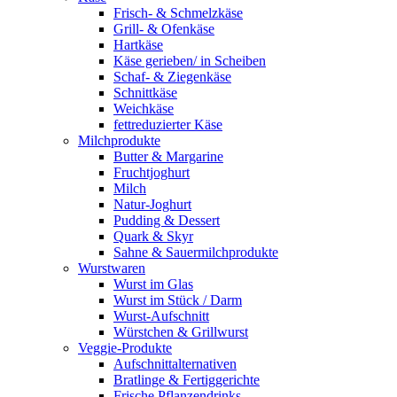
Frisch- & Schmelzkäse
Grill- & Ofenkäse
Hartkäse
Käse gerieben/ in Scheiben
Schaf- & Ziegenkäse
Schnittkäse
Weichkäse
fettreduzierter Käse
Milchprodukte
Butter & Margarine
Fruchtjoghurt
Milch
Natur-Joghurt
Pudding & Dessert
Quark & Skyr
Sahne & Sauermilchprodukte
Wurstwaren
Wurst im Glas
Wurst im Stück / Darm
Wurst-Aufschnitt
Würstchen & Grillwurst
Veggie-Produkte
Aufschnittalternativen
Bratlinge & Fertiggerichte
Frische Pflanzendrinks