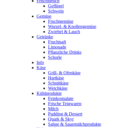
Frischfleisch
Geflügel
Schwein
Gemüse
Fruchtgemüse
Wurzel- & Knollengemüse
Zwiebel & Lauch
Getränke
Fruchtsaft
Limonade
Pflanzliche Drinks
Schorle
Info
Käse
Grill- & Ofenkäse
Hartkäse
Schnittkäse
Weichkäse
Kühlprodukte
Feinkostsalate
Frische Teigwaren
Milch
Pudding & Dessert
Quark & Skyr
Sahne & Sauermilchprodukte