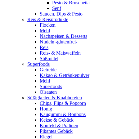
Pesto & Bruschetta
Senf
Saucen, Dips & Pesto
Reis & Reisprodukte
Flocken
Mehl
Nachspeisen & Desserts
Nudeln -glutenfrei-
Reis
Reis- & Maiswaffeln
Süßmittel
Superfoods
Getreide
Kakao & Getränkepulver
Mehl
Superfoods
Ölsaaten
Süßigkeiten & Knabbereien
Chips, Flips & Popcorn
Honig
Kaugummi & Bonbons
Kekse & Gebäck
Konfekt & Pralinen
Pikantes Gebäck
Riegel