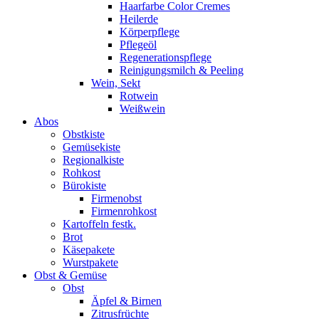
Haarfarbe Color Cremes
Heilerde
Körperpflege
Pflegeöl
Regenerationspflege
Reinigungsmilch & Peeling
Wein, Sekt
Rotwein
Weißwein
Abos
Obstkiste
Gemüsekiste
Regionalkiste
Rohkost
Bürokiste
Firmenobst
Firmenrohkost
Kartoffeln festk.
Brot
Käsepakete
Wurstpakete
Obst & Gemüse
Obst
Äpfel & Birnen
Zitrusfrüchte