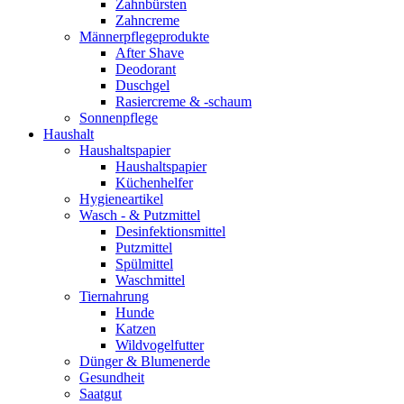
Zahnbürsten
Zahncreme
Männerpflegeprodukte
After Shave
Deodorant
Duschgel
Rasiercreme & -schaum
Sonnenpflege
Haushalt
Haushaltspapier
Haushaltspapier
Küchenhelfer
Hygieneartikel
Wasch - & Putzmittel
Desinfektionsmittel
Putzmittel
Spülmittel
Waschmittel
Tiernahrung
Hunde
Katzen
Wildvogelfutter
Dünger & Blumenerde
Gesundheit
Saatgut