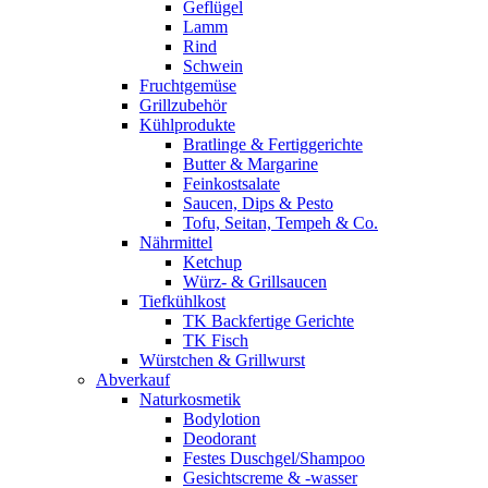
Geflügel
Lamm
Rind
Schwein
Fruchtgemüse
Grillzubehör
Kühlprodukte
Bratlinge & Fertiggerichte
Butter & Margarine
Feinkostsalate
Saucen, Dips & Pesto
Tofu, Seitan, Tempeh & Co.
Nährmittel
Ketchup
Würz- & Grillsaucen
Tiefkühlkost
TK Backfertige Gerichte
TK Fisch
Würstchen & Grillwurst
Abverkauf
Naturkosmetik
Bodylotion
Deodorant
Festes Duschgel/Shampoo
Gesichtscreme & -wasser