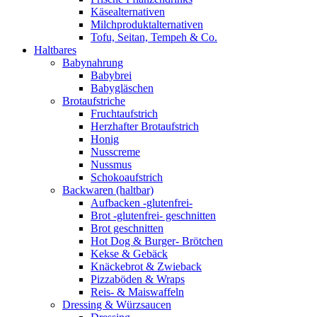
Käsealternativen
Milchproduktalternativen
Tofu, Seitan, Tempeh & Co.
Haltbares
Babynahrung
Babybrei
Babygläschen
Brotaufstriche
Fruchtaufstrich
Herzhafter Brotaufstrich
Honig
Nusscreme
Nussmus
Schokoaufstrich
Backwaren (haltbar)
Aufbacken -glutenfrei-
Brot -glutenfrei- geschnitten
Brot geschnitten
Hot Dog & Burger- Brötchen
Kekse & Gebäck
Knäckebrot & Zwieback
Pizzaböden & Wraps
Reis- & Maiswaffeln
Dressing & Würzsaucen