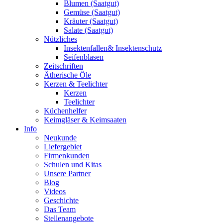
Blumen (Saatgut)
Gemüse (Saatgut)
Kräuter (Saatgut)
Salate (Saatgut)
Nützliches
Insektenfallen& Insektenschutz
Seifenblasen
Zeitschriften
Ätherische Öle
Kerzen & Teelichter
Kerzen
Teelichter
Küchenhelfer
Keimgläser & Keimsaaten
Info
Neukunde
Liefergebiet
Firmenkunden
Schulen und Kitas
Unsere Partner
Blog
Videos
Geschichte
Das Team
Stellenangebote