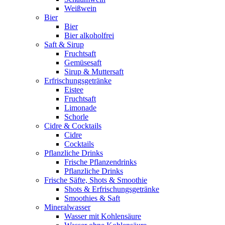
Weißwein
Bier
Bier
Bier alkoholfrei
Saft & Sirup
Fruchtsaft
Gemüsesaft
Sirup & Muttersaft
Erfrischungsgetränke
Eistee
Fruchtsaft
Limonade
Schorle
Cidre & Cocktails
Cidre
Cocktails
Pflanzliche Drinks
Frische Pflanzendrinks
Pflanzliche Drinks
Frische Säfte, Shots & Smoothie
Shots & Erfrischungsgetränke
Smoothies & Saft
Mineralwasser
Wasser mit Kohlensäure