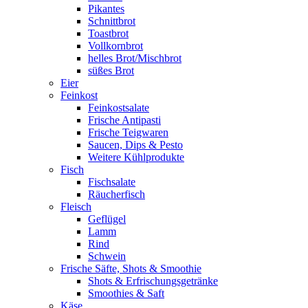
Pikantes
Schnittbrot
Toastbrot
Vollkornbrot
helles Brot/Mischbrot
süßes Brot
Eier
Feinkost
Feinkostsalate
Frische Antipasti
Frische Teigwaren
Saucen, Dips & Pesto
Weitere Kühlprodukte
Fisch
Fischsalate
Räucherfisch
Fleisch
Geflügel
Lamm
Rind
Schwein
Frische Säfte, Shots & Smoothie
Shots & Erfrischungsgetränke
Smoothies & Saft
Käse