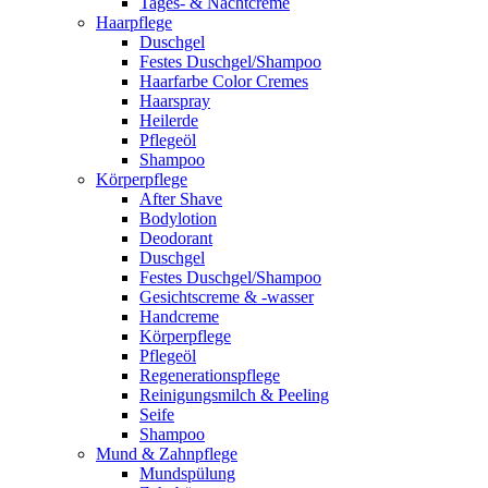
Tages- & Nachtcreme
Haarpflege
Duschgel
Festes Duschgel/Shampoo
Haarfarbe Color Cremes
Haarspray
Heilerde
Pflegeöl
Shampoo
Körperpflege
After Shave
Bodylotion
Deodorant
Duschgel
Festes Duschgel/Shampoo
Gesichtscreme & -wasser
Handcreme
Körperpflege
Pflegeöl
Regenerationspflege
Reinigungsmilch & Peeling
Seife
Shampoo
Mund & Zahnpflege
Mundspülung