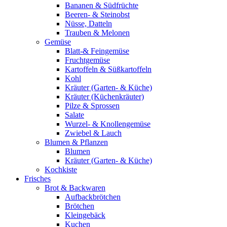
Bananen & Südfrüchte
Beeren- & Steinobst
Nüsse, Datteln
Trauben & Melonen
Gemüse
Blatt-& Feingemüse
Fruchtgemüse
Kartoffeln & Süßkartoffeln
Kohl
Kräuter (Garten- & Küche)
Kräuter (Küchenkräuter)
Pilze & Sprossen
Salate
Wurzel- & Knollengemüse
Zwiebel & Lauch
Blumen & Pflanzen
Blumen
Kräuter (Garten- & Küche)
Kochkiste
Frisches
Brot & Backwaren
Aufbackbrötchen
Brötchen
Kleingebäck
Kuchen