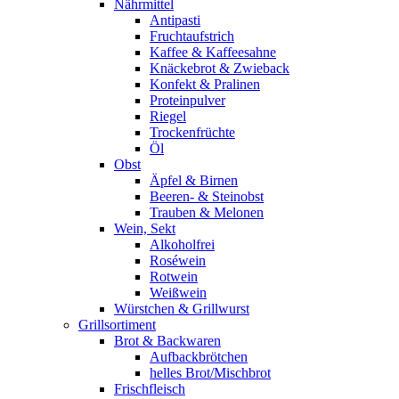
Nährmittel
Antipasti
Fruchtaufstrich
Kaffee & Kaffeesahne
Knäckebrot & Zwieback
Konfekt & Pralinen
Proteinpulver
Riegel
Trockenfrüchte
Öl
Obst
Äpfel & Birnen
Beeren- & Steinobst
Trauben & Melonen
Wein, Sekt
Alkoholfrei
Roséwein
Rotwein
Weißwein
Würstchen & Grillwurst
Grillsortiment
Brot & Backwaren
Aufbackbrötchen
helles Brot/Mischbrot
Frischfleisch