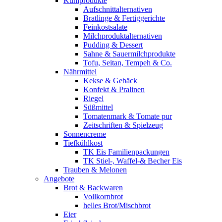
Kühlprodukte
Aufschnittalternativen
Bratlinge & Fertiggerichte
Feinkostsalate
Milchproduktalternativen
Pudding & Dessert
Sahne & Sauermilchprodukte
Tofu, Seitan, Tempeh & Co.
Nährmittel
Kekse & Gebäck
Konfekt & Pralinen
Riegel
Süßmittel
Tomatenmark & Tomate pur
Zeitschriften & Spielzeug
Sonnencreme
Tiefkühlkost
TK Eis Familienpackungen
TK Stiel-, Waffel-& Becher Eis
Trauben & Melonen
Angebote
Brot & Backwaren
Vollkornbrot
helles Brot/Mischbrot
Eier