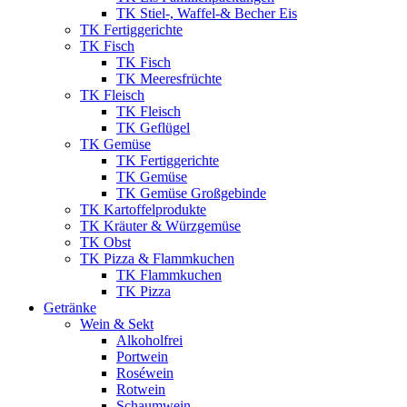
TK Stiel-, Waffel-& Becher Eis
TK Fertiggerichte
TK Fisch
TK Fisch
TK Meeresfrüchte
TK Fleisch
TK Fleisch
TK Geflügel
TK Gemüse
TK Fertiggerichte
TK Gemüse
TK Gemüse Großgebinde
TK Kartoffelprodukte
TK Kräuter & Würzgemüse
TK Obst
TK Pizza & Flammkuchen
TK Flammkuchen
TK Pizza
Getränke
Wein & Sekt
Alkoholfrei
Portwein
Roséwein
Rotwein
Schaumwein