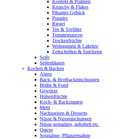
Konfekt & Pralinen
Krunchy & Flakes
Pikantes Gebäck
Poppies
Riegel
Tee & Teefilter
Tomatensaucen
Trockenfrüchte
Weingummi & Lakritze
Zeitschriften & Spielzeug
Seife
Seifenblasen
Kochen & Backen
Algen
Back- & Brotbackmischungen
Brühe & Fond
Gewürze
Hülsenfrüchte
Koch- & Backzutaten
Mehl
Nachspeisen & Desserts
Nüsse & Nussmischungen
Nüsse gemahlen, gehobelt etc.
Ostern
Sojasahne, Pflanzensahne