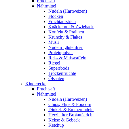
Fruchtsaft
Nährmittel
Nudeln (Hartweizen)
Flocken
Fruchtaufstrich
Knäckebrot & Zwieback
Konfekt & Pralinen
Krunchy & Flakes
Müsli
Nudeln -glutenfrei-
Proteinpulver
Reis- & Maiswaffeln
Riegel
Superfoods
Trockenfrüchte
Ölsaaten
Kinderecke
Fruchtsaft
Nährmittel
Nudeln (Hartweizen)
Chips, Flips & Popcorn
Dinkel- & Emmernudeln
Herzhafter Brotaufstrich
Kekse & Gebäck
Ketchup