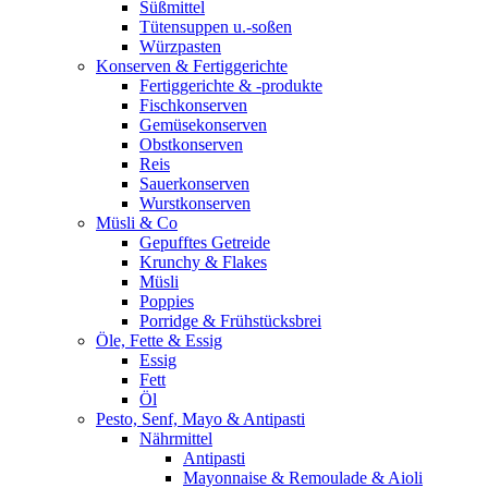
Süßmittel
Tütensuppen u.-soßen
Würzpasten
Konserven & Fertiggerichte
Fertiggerichte & -produkte
Fischkonserven
Gemüsekonserven
Obstkonserven
Reis
Sauerkonserven
Wurstkonserven
Müsli & Co
Gepufftes Getreide
Krunchy & Flakes
Müsli
Poppies
Porridge & Frühstücksbrei
Öle, Fette & Essig
Essig
Fett
Öl
Pesto, Senf, Mayo & Antipasti
Nährmittel
Antipasti
Mayonnaise & Remoulade & Aioli