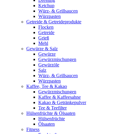
Dressing
Ketchup
Würz- & Grillsaucen
Würzpasten
Getreide & Getreideprodukte
Flocken
Getreide
Grieß
Mehl
Gewürze & Salz
Gewürze
Gewürzmischungen
Gewürzöle
Salz
Würz- & Grillsaucen
Würzpasten
Kaffee, Tee & Kakao
Gewürzmischungen
Kaffee & Kaffeesahne
Kakao & Getränkepulver
Tee & Teefilter
Hülsenfrüchte & Ölsaaten
Hülsenfrüchte
Ölsaaten
Fitness