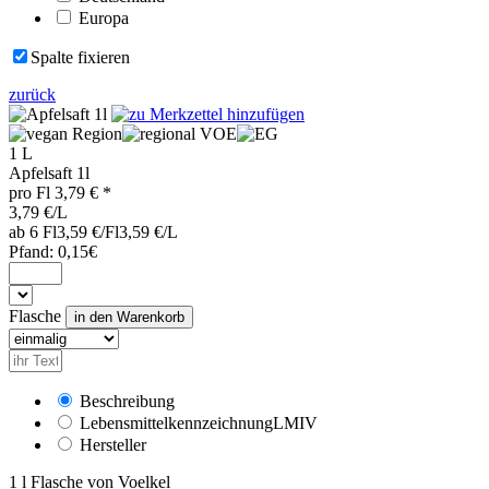
Europa
Spalte fixieren
zurück
Region
VOE
1 L
Apfelsaft 1l
pro
Fl
3,79
€ *
3,79 €/L
ab 6 Fl
3,59 €/Fl
3,59 €/L
Pfand:
0,15€
Flasche
Beschreibung
Lebensmittelkennzeichnung
LMIV
Hersteller
1 l Flasche von Voelkel