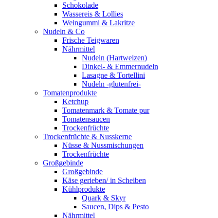
Schokolade
Wassereis & Lollies
Weingummi & Lakritze
Nudeln & Co
Frische Teigwaren
Nährmittel
Nudeln (Hartweizen)
Dinkel- & Emmernudeln
Lasagne & Tortellini
Nudeln -glutenfrei-
Tomatenprodukte
Ketchup
Tomatenmark & Tomate pur
Tomatensaucen
Trockenfrüchte
Trockenfrüchte & Nusskerne
Nüsse & Nussmischungen
Trockenfrüchte
Großgebinde
Großgebinde
Käse gerieben/ in Scheiben
Kühlprodukte
Quark & Skyr
Saucen, Dips & Pesto
Nährmittel