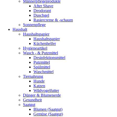
Männerpflegeprodukte
After Shave
Deodorant
Duschgel
Rasiercreme & -schaum
Sonnenpflege
Haushalt
Haushaltspapier
Haushaltspapier
Küchenhelfer
Hygieneartikel
Wasch - & Putzmittel
Desinfektionsmittel
Putzmittel
Spülmittel
Waschmittel
Tiernahrung
Hunde
Katzen
Wildvogelfutter
Dünger & Blumenerde
Gesundheit
Saatgut
Blumen (Saatgut)
Gemüse (Saatgut)