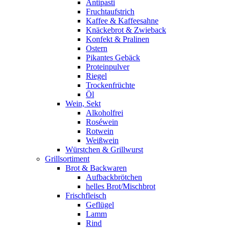
Antipasti
Fruchtaufstrich
Kaffee & Kaffeesahne
Knäckebrot & Zwieback
Konfekt & Pralinen
Ostern
Pikantes Gebäck
Proteinpulver
Riegel
Trockenfrüchte
Öl
Wein, Sekt
Alkoholfrei
Roséwein
Rotwein
Weißwein
Würstchen & Grillwurst
Grillsortiment
Brot & Backwaren
Aufbackbrötchen
helles Brot/Mischbrot
Frischfleisch
Geflügel
Lamm
Rind