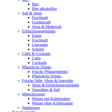
Bier
Bier alkoholfrei
Saft & Sirup
Fruchtsaft
Gemüsesaft
Sirup & Muttersaft
Erfrischungsgetränke
Eistee
Fruchtsaft
Limonade
Schorle
Cidre & Cocktails
Cidre
Cocktails
Pflanzliche Drinks
Frische Pflanzendrinks
Pflanzliche Drinks
Frische Säfte, Shots & Smoothie
Shots & Erfrischungsgetränke
Smoothies & Saft
Mineralwasser
Wasser mit Kohlensäure
Wasser ohne Kohlensäure
Spirituosen