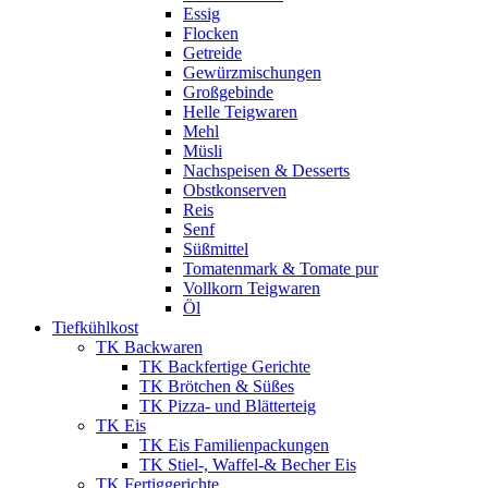
Essig
Flocken
Getreide
Gewürzmischungen
Großgebinde
Helle Teigwaren
Mehl
Müsli
Nachspeisen & Desserts
Obstkonserven
Reis
Senf
Süßmittel
Tomatenmark & Tomate pur
Vollkorn Teigwaren
Öl
Tiefkühlkost
TK Backwaren
TK Backfertige Gerichte
TK Brötchen & Süßes
TK Pizza- und Blätterteig
TK Eis
TK Eis Familienpackungen
TK Stiel-, Waffel-& Becher Eis
TK Fertiggerichte