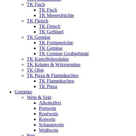
TK Fisch
TK Fisch
TK Meeresfrüchte
TK Fleisch
TK Fleisch
TK Geflügel
TK Gemüse
TK Fertiggerichte
TK Gemüse
TK Gemüse Großgebinde
TK Kartoffelprodukte
TK Kräuter & Würzgemüse
TK Obst
TK Pizza & Flammkuchen
TK Flammkuchen
TK Pizza
Getränke
Wein & Sekt
Alkoholfrei
Portwein
Roséwein
Rotwein
Schaumwein
Weißwein
Bier