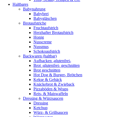
Haltbares
Babynahrung
Babybrei
Babygläschen
Brotaufstriche
Fruchtaufstrich
Herzhafter Brotaufstrich
Honig
Nusscreme
Nussmus
Schokoaufstrich
Backwaren (haltbar)
Aufbacken -glutenfrei-
Brot -glutenfrei- geschnitten
Brot geschnitten
Hot Dog & Burger- Brötchen
Kekse & Gebäck
Knäckebrot & Zwieback
Pizzaböden & Wraps
Reis- & Maiswaffeln
Dressing & Würzsaucen
Dressing
Ketchup
Würz- & Grillsaucen