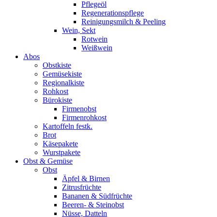
Pflegeöl
Regenerationspflege
Reinigungsmilch & Peeling
Wein, Sekt
Rotwein
Weißwein
Abos
Obstkiste
Gemüsekiste
Regionalkiste
Rohkost
Bürokiste
Firmenobst
Firmenrohkost
Kartoffeln festk.
Brot
Käsepakete
Wurstpakete
Obst & Gemüse
Obst
Äpfel & Birnen
Zitrusfrüchte
Bananen & Südfrüchte
Beeren- & Steinobst
Nüsse, Datteln