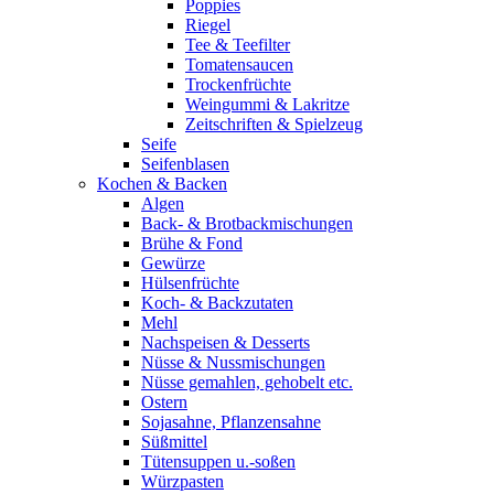
Poppies
Riegel
Tee & Teefilter
Tomatensaucen
Trockenfrüchte
Weingummi & Lakritze
Zeitschriften & Spielzeug
Seife
Seifenblasen
Kochen & Backen
Algen
Back- & Brotbackmischungen
Brühe & Fond
Gewürze
Hülsenfrüchte
Koch- & Backzutaten
Mehl
Nachspeisen & Desserts
Nüsse & Nussmischungen
Nüsse gemahlen, gehobelt etc.
Ostern
Sojasahne, Pflanzensahne
Süßmittel
Tütensuppen u.-soßen
Würzpasten