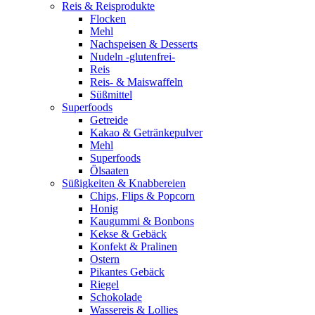
Reis & Reisprodukte
Flocken
Mehl
Nachspeisen & Desserts
Nudeln -glutenfrei-
Reis
Reis- & Maiswaffeln
Süßmittel
Superfoods
Getreide
Kakao & Getränkepulver
Mehl
Superfoods
Ölsaaten
Süßigkeiten & Knabbereien
Chips, Flips & Popcorn
Honig
Kaugummi & Bonbons
Kekse & Gebäck
Konfekt & Pralinen
Ostern
Pikantes Gebäck
Riegel
Schokolade
Wassereis & Lollies