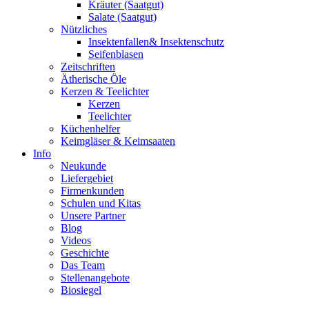
Kräuter (Saatgut)
Salate (Saatgut)
Nützliches
Insektenfallen& Insektenschutz
Seifenblasen
Zeitschriften
Ätherische Öle
Kerzen & Teelichter
Kerzen
Teelichter
Küchenhelfer
Keimgläser & Keimsaaten
Info
Neukunde
Liefergebiet
Firmenkunden
Schulen und Kitas
Unsere Partner
Blog
Videos
Geschichte
Das Team
Stellenangebote
Biosiegel