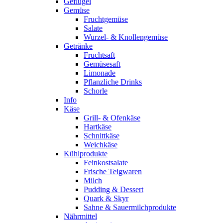
Geflügel
Gemüse
Fruchtgemüse
Salate
Wurzel- & Knollengemüse
Getränke
Fruchtsaft
Gemüsesaft
Limonade
Pflanzliche Drinks
Schorle
Info
Käse
Grill- & Ofenkäse
Hartkäse
Schnittkäse
Weichkäse
Kühlprodukte
Feinkostsalate
Frische Teigwaren
Milch
Pudding & Dessert
Quark & Skyr
Sahne & Sauermilchprodukte
Nährmittel