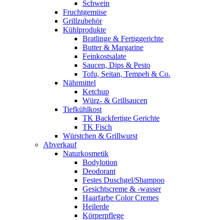
Schwein
Fruchtgemüse
Grillzubehör
Kühlprodukte
Bratlinge & Fertiggerichte
Butter & Margarine
Feinkostsalate
Saucen, Dips & Pesto
Tofu, Seitan, Tempeh & Co.
Nährmittel
Ketchup
Würz- & Grillsaucen
Tiefkühlkost
TK Backfertige Gerichte
TK Fisch
Würstchen & Grillwurst
Abverkauf
Naturkosmetik
Bodylotion
Deodorant
Festes Duschgel/Shampoo
Gesichtscreme & -wasser
Haarfarbe Color Cremes
Heilerde
Körperpflege