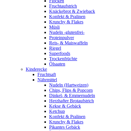
Flocken
Fruchtaufstrich
Knäckebrot & Zwieback
Konfekt & Pralinen
Krunchy & Flakes
Müsli
Nudeln -glutenfrei-
Proteinpulver
Reis- & Maiswaffeln
Riegel
Superfoods
Trockenfrüchte
Ölsaaten
Kinderecke
Fruchtsaft
Nährmittel
Nudeln (Hartweizen)
Chips, Flips & Popcorn
Dinkel- & Emmernudeln
Herzhafter Brotaufstrich
Kekse & Gebäck
Ketchup
Konfekt & Pralinen
Krunchy & Flakes
Pikantes Gebäck