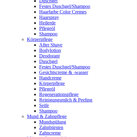
Duschgel
Festes Duschgel/Shampoo
Haarfarbe Color Cremes
Haarspray
Heilerde
Pflegeöl
Shampoo
Körperpflege
After Shave
Bodylotion
Deodorant
Duschgel
Festes Duschgel/Shampoo
Gesichtscreme & -wasser
Handcreme
Körperpflege
Pflegeöl
Regenerationspflege
Reinigungsmilch & Peeling
Seife
Shampoo
Mund & Zahnpflege
Mundspülung
Zahnbürsten
Zahncreme