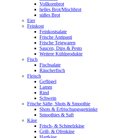
Vollkornbrot
helles Brot/Mischbrot
süßes Brot
Eier
Feinkost
Feinkostsalate
Frische Antipasti
Frische Teigwaren
Saucen, Dips & Pesto
Weitere Kühlprodukte
Fisch
Fischsalate
Räucherfisch
Fleisch
Geflügel
Lamm
Rind
Schwein
Frische Säfte, Shots & Smoothie
Shots & Erfrischungsgetränke
Smoothies & Saft
Käse
Frisch- & Schmelzkäse
Grill- & Ofenkäse
Hartkäse