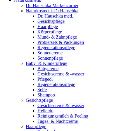
Naturkosmetik
Dr. Hauschka Markencorner
Naturkosmetik Dr.Hauschka
Dr. Hauschka med.
Gesichtspflege
Haarpflege
Körperpflege
Mund- & Zahnpflege
Probiersets & Packungen
Regenerationspflege
Sonnencreme
Sonnenpflege
Baby- & Kinderpflege
Babycreme
Gesichtscreme & -wasser
Pflegeöl
Regenerationspflege
Seife
Shampoo
Gesichtspflege
Gesichtscreme & -wasser
Heilerde
Reinigungsmilch & Peeling
Tages- & Nachtcreme
Haarpflege