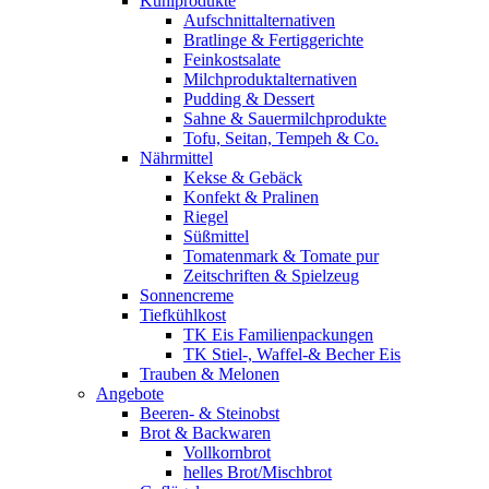
Kühlprodukte
Aufschnittalternativen
Bratlinge & Fertiggerichte
Feinkostsalate
Milchproduktalternativen
Pudding & Dessert
Sahne & Sauermilchprodukte
Tofu, Seitan, Tempeh & Co.
Nährmittel
Kekse & Gebäck
Konfekt & Pralinen
Riegel
Süßmittel
Tomatenmark & Tomate pur
Zeitschriften & Spielzeug
Sonnencreme
Tiefkühlkost
TK Eis Familienpackungen
TK Stiel-, Waffel-& Becher Eis
Trauben & Melonen
Angebote
Beeren- & Steinobst
Brot & Backwaren
Vollkornbrot
helles Brot/Mischbrot