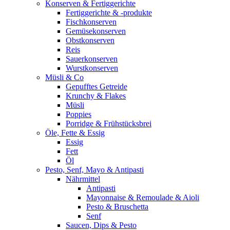
Konserven & Fertiggerichte
Fertiggerichte & -produkte
Fischkonserven
Gemüsekonserven
Obstkonserven
Reis
Sauerkonserven
Wurstkonserven
Müsli & Co
Gepufftes Getreide
Krunchy & Flakes
Müsli
Poppies
Porridge & Frühstücksbrei
Öle, Fette & Essig
Essig
Fett
Öl
Pesto, Senf, Mayo & Antipasti
Nährmittel
Antipasti
Mayonnaise & Remoulade & Aioli
Pesto & Bruschetta
Senf
Saucen, Dips & Pesto