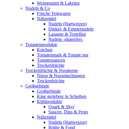
Weingummi & Lakritze
Nudeln & Co
Frische Teigwaren
Nährmittel
Nudeln (Hartweizen)
Dinkel- & Emmernudeln
Lasagne & Tortellini
Nudeln -glutenfrei-
Tomatenprodukte
Ketchup
Tomatenmark & Tomate pur
Tomatensaucen
Trockenfrüchte
Trockenfrüchte & Nusskerne
Nüsse & Nussmischungen
Trockenfrüchte
Großgebinde
Großgebinde
Käse gerieben/ in Scheiben
Kühlprodukte
Quark & Skyr
Saucen, Dips & Pesto
Nährmittel
Nudeln (Hartweizen)
Brühe & Fond