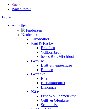
Suche
Warenkorb
0
Login
Aktuelles
Tendenzen
Neuheiten
Alkoholfrei
Brot & Backwaren
Brötchen
Vollkornbrot
helles Brot/Mischbrot
Gemüse
Blatt-& Feingemüse
Blumen
Getränke
Bier
Bier alkoholfrei
Limonade
Käse
Frisch- & Schmelzkäse
Grill- & Ofenkäse
Schnittkäse