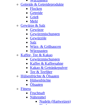
Würzpasten
Getreide & Getreideprodukte
Flocken
Getreide
Grieß
Mehl
Gewürze & Salz
Gewürze
Gewürzmischungen
Gewürzöle
Salz
Würz- & Grillsaucen
Würzpasten
Kaffee, Tee & Kakao
Gewürzmischungen
Kaffee & Kaffeesahne
Kakao & Getränkepulver
Tee & Teefilter
Hülsenfrüchte & Ölsaaten
Hülsenfrüchte
Ölsaaten
Fitness
Fruchtsaft
Nährmittel
Nudeln (Hartweizen)