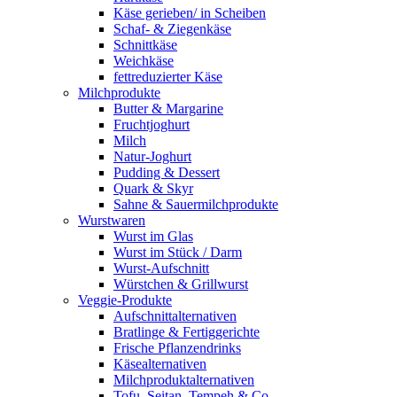
Käse gerieben/ in Scheiben
Schaf- & Ziegenkäse
Schnittkäse
Weichkäse
fettreduzierter Käse
Milchprodukte
Butter & Margarine
Fruchtjoghurt
Milch
Natur-Joghurt
Pudding & Dessert
Quark & Skyr
Sahne & Sauermilchprodukte
Wurstwaren
Wurst im Glas
Wurst im Stück / Darm
Wurst-Aufschnitt
Würstchen & Grillwurst
Veggie-Produkte
Aufschnittalternativen
Bratlinge & Fertiggerichte
Frische Pflanzendrinks
Käsealternativen
Milchproduktalternativen
Tofu, Seitan, Tempeh & Co.